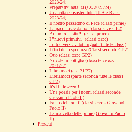
2023/24)
Preparativi natalizi (a.s. 2023/24)
Una città ecosostenibile (III A e B a.s.
2023/24)
Il nostro pezzettino di Pace (classi prime)
La pace nasce da noi (classi terze GP2)
Autunno ... sìììì!!! (classi prime)
I "nuovi primitivi" (classi terze)
Tutti diversi…. tutti uguali (tutte le classi)
I fiori della speranza (Classi seconde GP2)
Otto (classi terze GP2)
Nuvole in bottiglia (classi terze a.s.
2021/22)
Libriamoci (a.s. 21/22)
Libriamoci (parte seconda-tutte le classi
GP2)
It's Halloween!!!
Una poesia per i nonni (classi seconde -
Giovanni Paolo II)
Fantastici nonni! (classi terze - Giovanni
Paolo II)
La marcetta delle prime (Giovanni Paolo
II)
Progetti