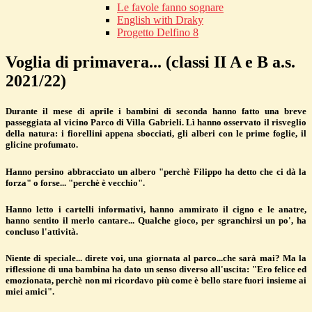
Le favole fanno sognare
English with Draky
Progetto Delfino 8
Voglia di primavera... (classi II A e B a.s.
2021/22)
Durante il mese di aprile i bambini di seconda hanno fatto una breve
passeggiata al vicino Parco di Villa Gabrieli. Lì hanno osservato il risveglio
della natura: i fiorellini appena sbocciati, gli alberi con le prime foglie, il
glicine profumato.
Hanno persino abbracciato un albero "perchè Filippo ha detto che ci dà la
forza" o forse... "perchè è vecchio".
Hanno letto i cartelli informativi, hanno ammirato il cigno e le anatre,
hanno sentito il merlo cantare... Qualche gioco, per sgranchirsi un po', ha
concluso l'attività.
Niente di speciale... direte voi, una giornata al parco...che sarà mai? Ma la
riflessione di una bambina ha dato un senso diverso all'uscita: "Ero felice ed
emozionata, perchè non mi ricordavo più come è bello stare fuori insieme ai
miei amici".