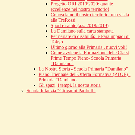
Progetto ORI 2019\2020: quante
eccellenze nel nostro territorio!
Conosciamo il nostro territorio: una visita
alla TreRossi
Sport e salute (a.s. 2018/2019)
La Damilano sulla carta stampata
Per parlare di disabilità: le Paralimpiadi di
Tokyo
Ultimo giorno alla Primaria.. nuovi voli!
Come avviene la Formazione delle Classi
Prime Tempo Pieno- Scuola Primaria
"Damilano"
La Nostra Storia - Scuola Primaria "Damilano"
Piano Triennale dell'Offerta Formativa (PTOF) -
Primaria "Damilano"
Gli spazi, i tempi, la nostra storia
Scuola Infanzia "Giovanni Paolo II"