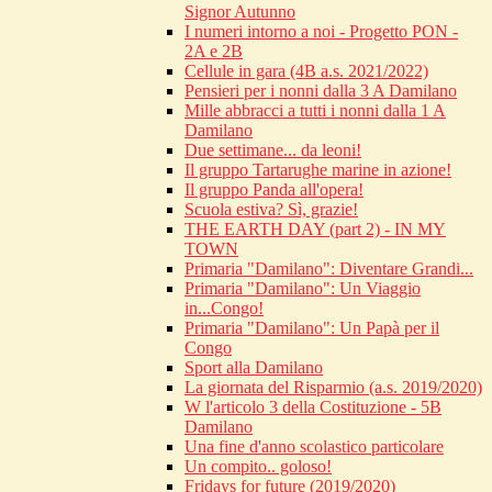
Signor Autunno
I numeri intorno a noi - Progetto PON -
2A e 2B
Cellule in gara (4B a.s. 2021/2022)
Pensieri per i nonni dalla 3 A Damilano
Mille abbracci a tutti i nonni dalla 1 A
Damilano
Due settimane... da leoni!
Il gruppo Tartarughe marine in azione!
Il gruppo Panda all'opera!
Scuola estiva? Sì, grazie!
THE EARTH DAY (part 2) - IN MY
TOWN
Primaria "Damilano": Diventare Grandi...
Primaria "Damilano": Un Viaggio
in...Congo!
Primaria "Damilano": Un Papà per il
Congo
Sport alla Damilano
La giornata del Risparmio (a.s. 2019/2020)
W l'articolo 3 della Costituzione - 5B
Damilano
Una fine d'anno scolastico particolare
Un compito.. goloso!
Fridays for future (2019/2020)