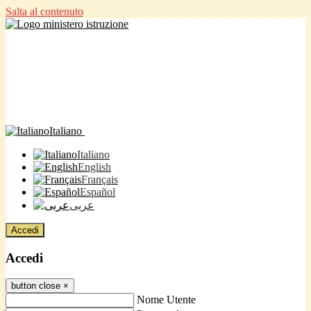
Salta al contenuto
Italiano
Italiano
English
Français
Español
عربى
Accedi
Accedi
button close
×
Nome Utente