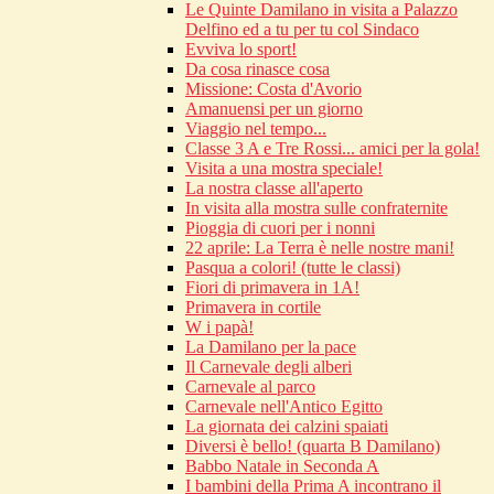
Le Quinte Damilano in visita a Palazzo
Delfino ed a tu per tu col Sindaco
Evviva lo sport!
Da cosa rinasce cosa
Missione: Costa d'Avorio
Amanuensi per un giorno
Viaggio nel tempo...
Classe 3 A e Tre Rossi... amici per la gola!
Visita a una mostra speciale!
La nostra classe all'aperto
In visita alla mostra sulle confraternite
Pioggia di cuori per i nonni
22 aprile: La Terra è nelle nostre mani!
Pasqua a colori! (tutte le classi)
Fiori di primavera in 1A!
Primavera in cortile
W i papà!
La Damilano per la pace
Il Carnevale degli alberi
Carnevale al parco
Carnevale nell'Antico Egitto
La giornata dei calzini spaiati
Diversi è bello! (quarta B Damilano)
Babbo Natale in Seconda A
I bambini della Prima A incontrano il