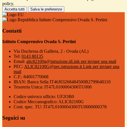
policy.
Accetta tutti
Salva le preferenze
Istituto Comprensivo Ovada S. Pertini
Contatti
Istituto Comprensivo Ovada S. Pertini
Via Duchessa di Galliera, 2 - Ovada (AL)
Tel:
0143 80135
Email:
alic82100g@istruzione.it
Link per inviare una mail
PEC:
ALIC82100G@pec.istruzione.it
Link per inviare una
mail
C.F.: 84001770068
IBAN: Banca Sella IT46J03268484500B2799640110
Tesoreria Unica: IT47L0100004306TU000
Codice univoco ufficio: UF2OB0
Codice Meccanografico: ALIC82100G
Cont. spec. TU: IT47L0100004306TU0000000378
Seguici su