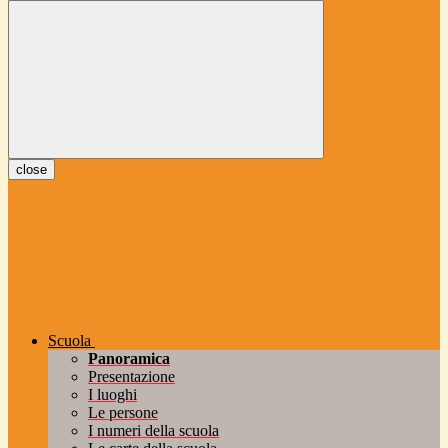
close
Scuola
Panoramica
Presentazione
I luoghi
Le persone
I numeri della scuola