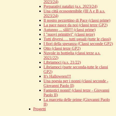
2023/24)
Preparativi natalizi (a.s. 2023/24)
Una città ecosostenibile (III A e B a.s.
2023/24)
Il nostro pezzettino di Pace (classi prime)
La pace nasce da noi (classi terze GP2)
Autunno ... sìììì!!! (classi prime)
I "nuovi primitivi" (classi terze)
Tutti diversi…. tutti uguali (tutte le classi)
I fiori della speranza (Classi seconde GP2)
Otto (classi terze GP2)
Nuvole in bottiglia (classi terze a.s.
2021/22)
Libriamoci (a.s. 21/22)
Libriamoci (parte seconda-tutte le classi
GP2)
It's Halloween!!!
Una poesia per i nonni (classi seconde -
Giovanni Paolo II)
Fantastici nonni! (classi terze - Giovanni
Paolo II)
La marcetta delle prime (Giovanni Paolo
II)
Progetti