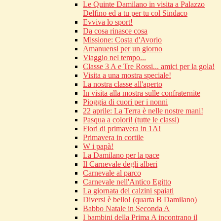
Le Quinte Damilano in visita a Palazzo
Delfino ed a tu per tu col Sindaco
Evviva lo sport!
Da cosa rinasce cosa
Missione: Costa d'Avorio
Amanuensi per un giorno
Viaggio nel tempo...
Classe 3 A e Tre Rossi... amici per la gola!
Visita a una mostra speciale!
La nostra classe all'aperto
In visita alla mostra sulle confraternite
Pioggia di cuori per i nonni
22 aprile: La Terra è nelle nostre mani!
Pasqua a colori! (tutte le classi)
Fiori di primavera in 1A!
Primavera in cortile
W i papà!
La Damilano per la pace
Il Carnevale degli alberi
Carnevale al parco
Carnevale nell'Antico Egitto
La giornata dei calzini spaiati
Diversi è bello! (quarta B Damilano)
Babbo Natale in Seconda A
I bambini della Prima A incontrano il