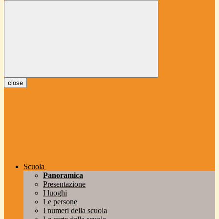
close
Scuola
Panoramica
Presentazione
I luoghi
Le persone
I numeri della scuola