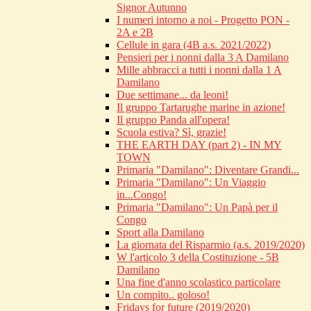
Signor Autunno
I numeri intorno a noi - Progetto PON -
2A e 2B
Cellule in gara (4B a.s. 2021/2022)
Pensieri per i nonni dalla 3 A Damilano
Mille abbracci a tutti i nonni dalla 1 A
Damilano
Due settimane... da leoni!
Il gruppo Tartarughe marine in azione!
Il gruppo Panda all'opera!
Scuola estiva? Sì, grazie!
THE EARTH DAY (part 2) - IN MY
TOWN
Primaria "Damilano": Diventare Grandi...
Primaria "Damilano": Un Viaggio
in...Congo!
Primaria "Damilano": Un Papà per il
Congo
Sport alla Damilano
La giornata del Risparmio (a.s. 2019/2020)
W l'articolo 3 della Costituzione - 5B
Damilano
Una fine d'anno scolastico particolare
Un compito.. goloso!
Fridays for future (2019/2020)