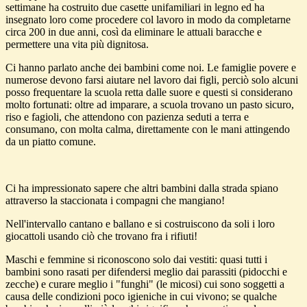
settimane ha costruito due casette unifamiliari in legno ed ha
insegnato loro come procedere col lavoro in modo da completarne
circa 200 in due anni, così da eliminare le attuali baracche e
permettere una vita più dignitosa.
Ci hanno parlato anche dei bambini come noi. Le famiglie povere e
numerose devono farsi aiutare nel lavoro dai figli, perciò solo alcuni
posso frequentare la scuola retta dalle suore e questi si considerano
molto fortunati: oltre ad imparare, a scuola trovano un pasto sicuro,
riso e fagioli, che attendono con pazienza seduti a terra e
consumano, con molta calma, direttamente con le mani attingendo
da un piatto comune.
Ci ha impressionato sapere che altri bambini dalla strada spiano
attraverso la staccionata i compagni che mangiano!
Nell'intervallo cantano e ballano e si costruiscono da soli i loro
giocattoli usando ciò che trovano fra i rifiuti!
Maschi e femmine si riconoscono solo dai vestiti: quasi tutti i
bambini sono rasati per difendersi meglio dai parassiti (pidocchi e
zecche) e curare meglio i "funghi" (le micosi) cui sono soggetti a
causa delle condizioni poco igieniche in cui vivono; se qualche