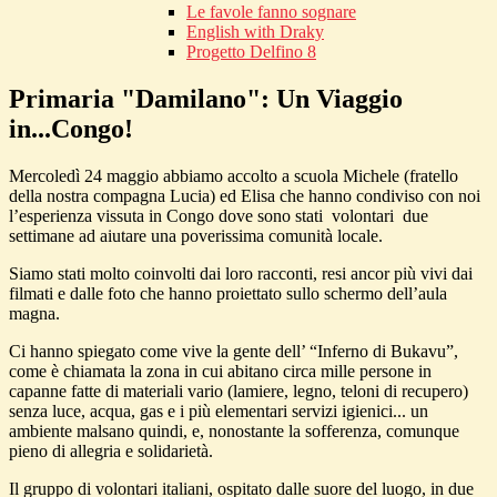
Le favole fanno sognare
English with Draky
Progetto Delfino 8
Primaria "Damilano": Un Viaggio
in...Congo!
Mercoledì 24 maggio abbiamo accolto a scuola Michele (fratello
della nostra compagna Lucia) ed Elisa che hanno condiviso con noi
l’esperienza vissuta in Congo dove sono stati volontari due
settimane ad aiutare una poverissima comunità locale.
Siamo stati molto coinvolti dai loro racconti, resi ancor più vivi dai
filmati e dalle foto che hanno proiettato sullo schermo dell’aula
magna.
Ci hanno spiegato come vive la gente dell’ “Inferno di Bukavu”,
come è chiamata la zona in cui abitano circa mille persone in
capanne fatte di materiali vario (lamiere, legno, teloni di recupero)
senza luce, acqua, gas e i più elementari servizi igienici... un
ambiente malsano quindi, e, nonostante la sofferenza, comunque
pieno di allegria e solidarietà.
Il gruppo di volontari italiani, ospitato dalle suore del luogo, in due