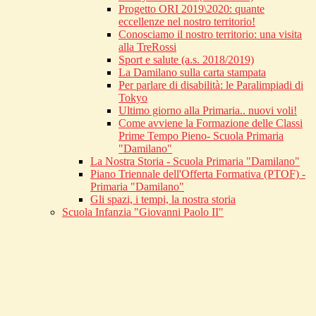
Progetto ORI 2019\2020: quante
eccellenze nel nostro territorio!
Conosciamo il nostro territorio: una visita
alla TreRossi
Sport e salute (a.s. 2018/2019)
La Damilano sulla carta stampata
Per parlare di disabilità: le Paralimpiadi di
Tokyo
Ultimo giorno alla Primaria.. nuovi voli!
Come avviene la Formazione delle Classi
Prime Tempo Pieno- Scuola Primaria
"Damilano"
La Nostra Storia - Scuola Primaria "Damilano"
Piano Triennale dell'Offerta Formativa (PTOF) -
Primaria "Damilano"
Gli spazi, i tempi, la nostra storia
Scuola Infanzia "Giovanni Paolo II"