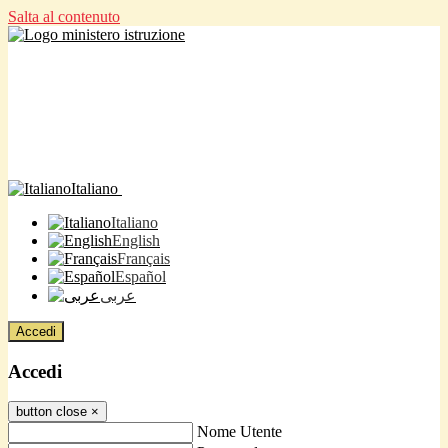
Salta al contenuto
Italiano
Italiano
English
Français
Español
عربى
Accedi
Accedi
button close
×
Nome Utente