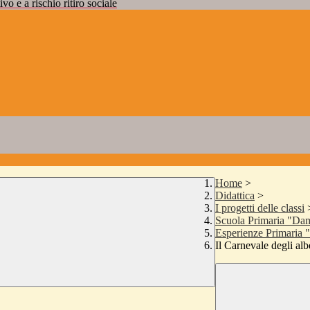
vo e a rischio ritiro sociale
Home
>
Didattica
>
I progetti delle classi
Scuola Primaria "Da
Esperienze Primaria
Il Carnevale degli alb