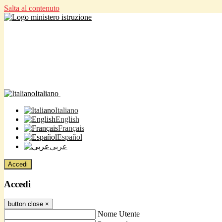
Salta al contenuto
Italiano
Italiano
English
Français
Español
عربى
Accedi
Accedi
button close
×
Nome Utente