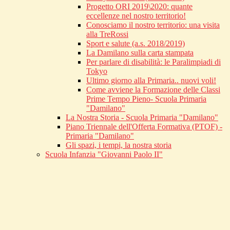
Progetto ORI 2019\2020: quante
eccellenze nel nostro territorio!
Conosciamo il nostro territorio: una visita
alla TreRossi
Sport e salute (a.s. 2018/2019)
La Damilano sulla carta stampata
Per parlare di disabilità: le Paralimpiadi di
Tokyo
Ultimo giorno alla Primaria.. nuovi voli!
Come avviene la Formazione delle Classi
Prime Tempo Pieno- Scuola Primaria
"Damilano"
La Nostra Storia - Scuola Primaria "Damilano"
Piano Triennale dell'Offerta Formativa (PTOF) -
Primaria "Damilano"
Gli spazi, i tempi, la nostra storia
Scuola Infanzia "Giovanni Paolo II"