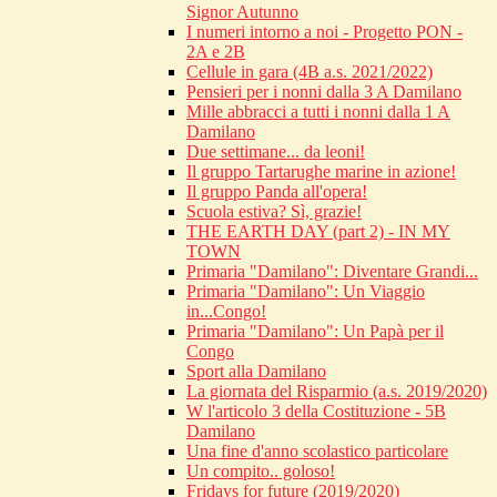
Signor Autunno
I numeri intorno a noi - Progetto PON -
2A e 2B
Cellule in gara (4B a.s. 2021/2022)
Pensieri per i nonni dalla 3 A Damilano
Mille abbracci a tutti i nonni dalla 1 A
Damilano
Due settimane... da leoni!
Il gruppo Tartarughe marine in azione!
Il gruppo Panda all'opera!
Scuola estiva? Sì, grazie!
THE EARTH DAY (part 2) - IN MY
TOWN
Primaria "Damilano": Diventare Grandi...
Primaria "Damilano": Un Viaggio
in...Congo!
Primaria "Damilano": Un Papà per il
Congo
Sport alla Damilano
La giornata del Risparmio (a.s. 2019/2020)
W l'articolo 3 della Costituzione - 5B
Damilano
Una fine d'anno scolastico particolare
Un compito.. goloso!
Fridays for future (2019/2020)