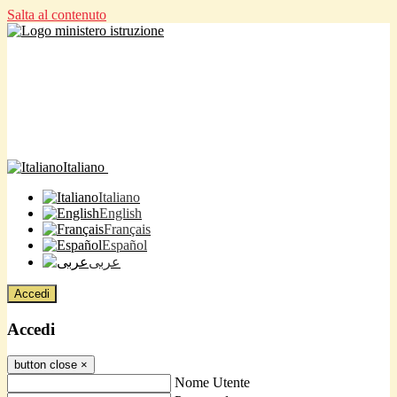
Salta al contenuto
Italiano
Italiano
English
Français
Español
عربى
Accedi
Accedi
button close
×
Nome Utente