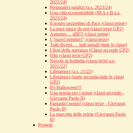
2023/24)
Preparativi natalizi (a.s. 2023/24)
Una città ecosostenibile (III A e B a.s.
2023/24)
Il nostro pezzettino di Pace (classi prime)
La pace nasce da noi (classi terze GP2)
Autunno ... sìììì!!! (classi prime)
I "nuovi primitivi" (classi terze)
Tutti diversi…. tutti uguali (tutte le classi)
I fiori della speranza (Classi seconde GP2)
Otto (classi terze GP2)
Nuvole in bottiglia (classi terze a.s.
2021/22)
Libriamoci (a.s. 21/22)
Libriamoci (parte seconda-tutte le classi
GP2)
It's Halloween!!!
Una poesia per i nonni (classi seconde -
Giovanni Paolo II)
Fantastici nonni! (classi terze - Giovanni
Paolo II)
La marcetta delle prime (Giovanni Paolo
II)
Progetti