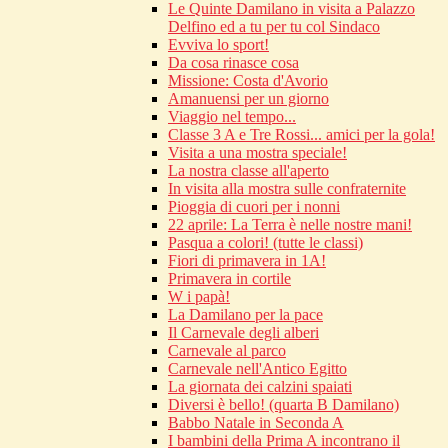
Le Quinte Damilano in visita a Palazzo
Delfino ed a tu per tu col Sindaco
Evviva lo sport!
Da cosa rinasce cosa
Missione: Costa d'Avorio
Amanuensi per un giorno
Viaggio nel tempo...
Classe 3 A e Tre Rossi... amici per la gola!
Visita a una mostra speciale!
La nostra classe all'aperto
In visita alla mostra sulle confraternite
Pioggia di cuori per i nonni
22 aprile: La Terra è nelle nostre mani!
Pasqua a colori! (tutte le classi)
Fiori di primavera in 1A!
Primavera in cortile
W i papà!
La Damilano per la pace
Il Carnevale degli alberi
Carnevale al parco
Carnevale nell'Antico Egitto
La giornata dei calzini spaiati
Diversi è bello! (quarta B Damilano)
Babbo Natale in Seconda A
I bambini della Prima A incontrano il