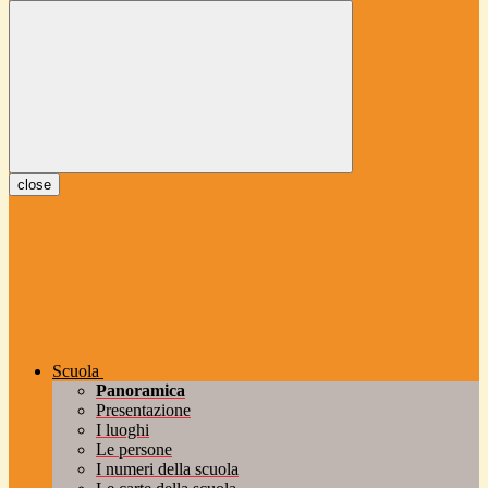
close
Scuola
Panoramica
Presentazione
I luoghi
Le persone
I numeri della scuola