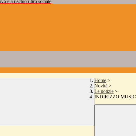
vo e a rischio ritiro sociale
Home
>
Novità
>
Le notizie
>
INDIRIZZO MUSIC