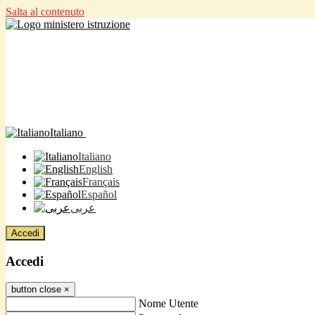
Salta al contenuto
Italiano
Italiano
English
Français
Español
عربى
Accedi
Accedi
button close
×
Nome Utente