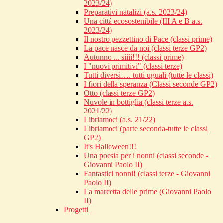
2023/24)
Preparativi natalizi (a.s. 2023/24)
Una città ecosostenibile (III A e B a.s.
2023/24)
Il nostro pezzettino di Pace (classi prime)
La pace nasce da noi (classi terze GP2)
Autunno ... sìììì!!! (classi prime)
I "nuovi primitivi" (classi terze)
Tutti diversi…. tutti uguali (tutte le classi)
I fiori della speranza (Classi seconde GP2)
Otto (classi terze GP2)
Nuvole in bottiglia (classi terze a.s.
2021/22)
Libriamoci (a.s. 21/22)
Libriamoci (parte seconda-tutte le classi
GP2)
It's Halloween!!!
Una poesia per i nonni (classi seconde -
Giovanni Paolo II)
Fantastici nonni! (classi terze - Giovanni
Paolo II)
La marcetta delle prime (Giovanni Paolo
II)
Progetti