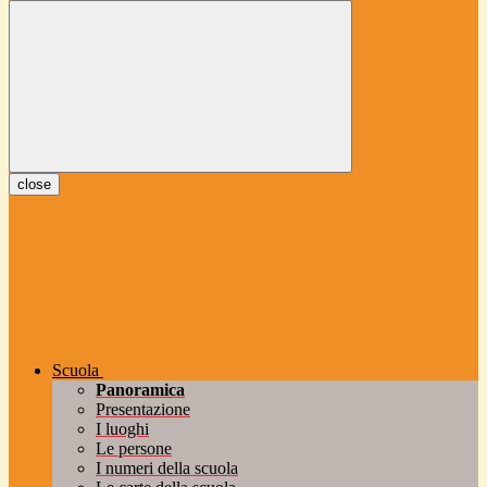
close
Scuola
Panoramica
Presentazione
I luoghi
Le persone
I numeri della scuola