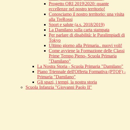
Progetto ORI 2019\2020: quante
eccellenze nel nostro territorio!
Conosciamo il nostro territorio: una visita
alla TreRossi
Sport e salute (a.s. 2018/2019)
La Damilano sulla carta stampata
Per parlare di disabilità: le Paralimpiadi di
Tokyo
Ultimo giorno alla Primaria.. nuovi voli!
Come avviene la Formazione delle Classi
Prime Tempo Pieno- Scuola Primaria
"Damilano"
La Nostra Storia - Scuola Primaria "Damilano"
Piano Triennale dell'Offerta Formativa (PTOF) -
Primaria "Damilano"
Gli spazi, i tempi, la nostra storia
Scuola Infanzia "Giovanni Paolo II"