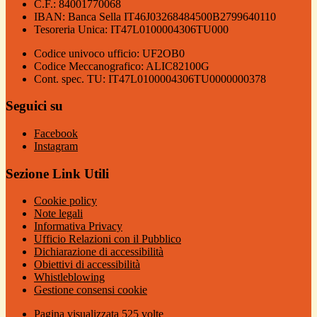
C.F.: 84001770068
IBAN: Banca Sella IT46J03268484500B2799640110
Tesoreria Unica: IT47L0100004306TU000
Codice univoco ufficio: UF2OB0
Codice Meccanografico: ALIC82100G
Cont. spec. TU: IT47L0100004306TU0000000378
Seguici su
Facebook
Instagram
Sezione Link Utili
Cookie policy
Note legali
Informativa Privacy
Ufficio Relazioni con il Pubblico
Dichiarazione di accessibilità
Obiettivi di accessibilità
Whistleblowing
Gestione consensi cookie
Pagina visualizzata
525
volte