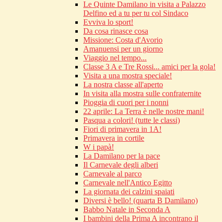
Le Quinte Damilano in visita a Palazzo
Delfino ed a tu per tu col Sindaco
Evviva lo sport!
Da cosa rinasce cosa
Missione: Costa d'Avorio
Amanuensi per un giorno
Viaggio nel tempo...
Classe 3 A e Tre Rossi... amici per la gola!
Visita a una mostra speciale!
La nostra classe all'aperto
In visita alla mostra sulle confraternite
Pioggia di cuori per i nonni
22 aprile: La Terra è nelle nostre mani!
Pasqua a colori! (tutte le classi)
Fiori di primavera in 1A!
Primavera in cortile
W i papà!
La Damilano per la pace
Il Carnevale degli alberi
Carnevale al parco
Carnevale nell'Antico Egitto
La giornata dei calzini spaiati
Diversi è bello! (quarta B Damilano)
Babbo Natale in Seconda A
I bambini della Prima A incontrano il