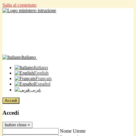
Salta al contenuto
Italiano
Italiano
English
Français
Español
عربى
Accedi
Accedi
button close
×
Nome Utente