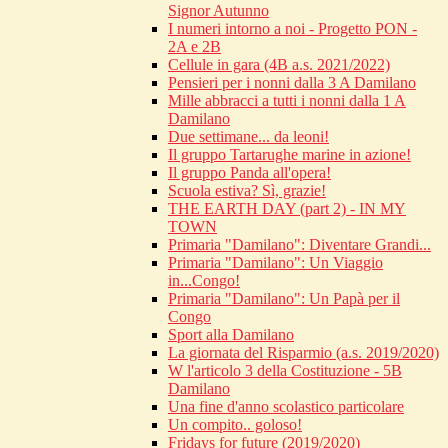
Signor Autunno
I numeri intorno a noi - Progetto PON -
2A e 2B
Cellule in gara (4B a.s. 2021/2022)
Pensieri per i nonni dalla 3 A Damilano
Mille abbracci a tutti i nonni dalla 1 A
Damilano
Due settimane... da leoni!
Il gruppo Tartarughe marine in azione!
Il gruppo Panda all'opera!
Scuola estiva? Sì, grazie!
THE EARTH DAY (part 2) - IN MY
TOWN
Primaria "Damilano": Diventare Grandi...
Primaria "Damilano": Un Viaggio
in...Congo!
Primaria "Damilano": Un Papà per il
Congo
Sport alla Damilano
La giornata del Risparmio (a.s. 2019/2020)
W l'articolo 3 della Costituzione - 5B
Damilano
Una fine d'anno scolastico particolare
Un compito.. goloso!
Fridays for future (2019/2020)