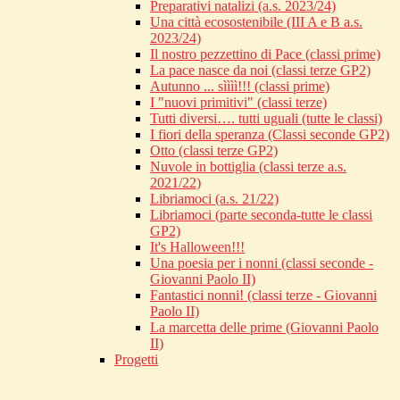
Preparativi natalizi (a.s. 2023/24)
Una città ecosostenibile (III A e B a.s.
2023/24)
Il nostro pezzettino di Pace (classi prime)
La pace nasce da noi (classi terze GP2)
Autunno ... sìììì!!! (classi prime)
I "nuovi primitivi" (classi terze)
Tutti diversi…. tutti uguali (tutte le classi)
I fiori della speranza (Classi seconde GP2)
Otto (classi terze GP2)
Nuvole in bottiglia (classi terze a.s.
2021/22)
Libriamoci (a.s. 21/22)
Libriamoci (parte seconda-tutte le classi
GP2)
It's Halloween!!!
Una poesia per i nonni (classi seconde -
Giovanni Paolo II)
Fantastici nonni! (classi terze - Giovanni
Paolo II)
La marcetta delle prime (Giovanni Paolo
II)
Progetti