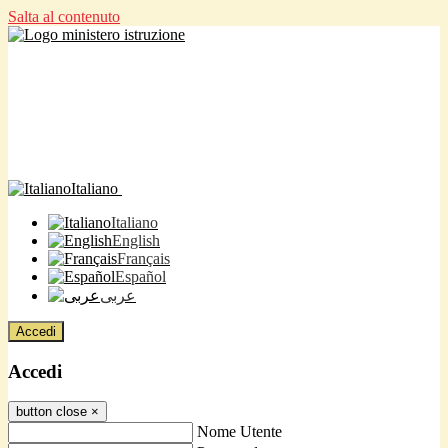
Salta al contenuto
Italiano
Italiano
English
Français
Español
عربى
Accedi
Accedi
button close
×
Nome Utente