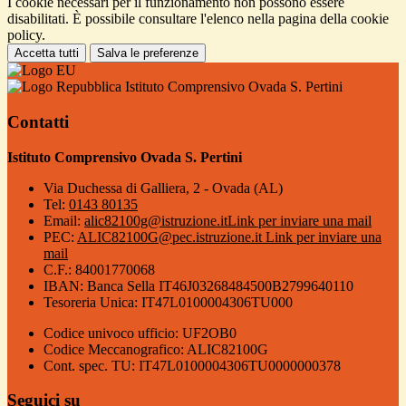
I cookie necessari per il funzionamento non possono essere
disabilitati. È possibile consultare l'elenco nella pagina della cookie
policy.
Accetta tutti
Salva le preferenze
Istituto Comprensivo Ovada S. Pertini
Contatti
Istituto Comprensivo Ovada S. Pertini
Via Duchessa di Galliera, 2 - Ovada (AL)
Tel:
0143 80135
Email:
alic82100g@istruzione.it
Link per inviare una mail
PEC:
ALIC82100G@pec.istruzione.it
Link per inviare una
mail
C.F.: 84001770068
IBAN: Banca Sella IT46J03268484500B2799640110
Tesoreria Unica: IT47L0100004306TU000
Codice univoco ufficio: UF2OB0
Codice Meccanografico: ALIC82100G
Cont. spec. TU: IT47L0100004306TU0000000378
Seguici su