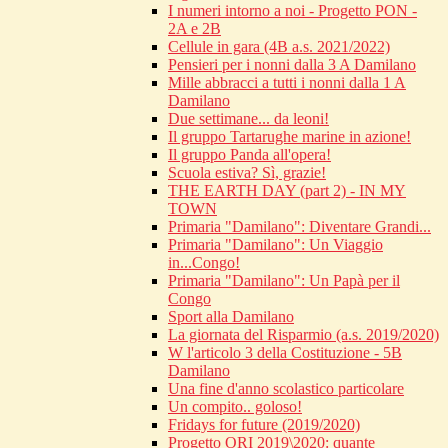
I numeri intorno a noi - Progetto PON -
2A e 2B
Cellule in gara (4B a.s. 2021/2022)
Pensieri per i nonni dalla 3 A Damilano
Mille abbracci a tutti i nonni dalla 1 A
Damilano
Due settimane... da leoni!
Il gruppo Tartarughe marine in azione!
Il gruppo Panda all'opera!
Scuola estiva? Sì, grazie!
THE EARTH DAY (part 2) - IN MY
TOWN
Primaria "Damilano": Diventare Grandi...
Primaria "Damilano": Un Viaggio
in...Congo!
Primaria "Damilano": Un Papà per il
Congo
Sport alla Damilano
La giornata del Risparmio (a.s. 2019/2020)
W l'articolo 3 della Costituzione - 5B
Damilano
Una fine d'anno scolastico particolare
Un compito.. goloso!
Fridays for future (2019/2020)
Progetto ORI 2019\2020: quante