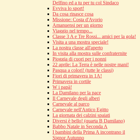
Delfino ed a tu per tu col Sindaco
Evviva lo sport!
Da cosa rinasce cosa
Missione: Costa d'Avorio
Amanuensi per un giorno
Viaggio nel tempo...
Classe 3 A e Tre Rossi... amici per la gola!
Visita a una mostra speciale!
La nostra classe all'aperto
In visita alla mostra sulle confraternite
Pioggia di cuori per i nonni
22 aprile: La Terra è nelle nostre mani!
Pasqua a colori! (tutte le classi)
Fiori di primavera in 1A!
Primavera in cortile
W i papà!
La Damilano per la pace
Il Carnevale degli alberi
Carnevale al parco
Carnevale nell'Antico Egitto
La giornata dei calzini spaiati
Diversi è bello! (quarta B Damilano)
Babbo Natale in Seconda A
I bambini della Prima A incontrano il
Signor Autunno