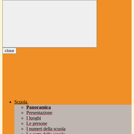
close
Scuola
Panoramica
Presentazione
I luoghi
Le persone
I numeri della scuola