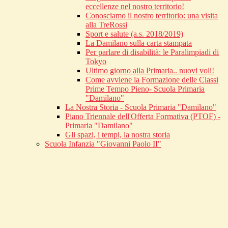
eccellenze nel nostro territorio!
Conosciamo il nostro territorio: una visita
alla TreRossi
Sport e salute (a.s. 2018/2019)
La Damilano sulla carta stampata
Per parlare di disabilità: le Paralimpiadi di
Tokyo
Ultimo giorno alla Primaria.. nuovi voli!
Come avviene la Formazione delle Classi
Prime Tempo Pieno- Scuola Primaria
"Damilano"
La Nostra Storia - Scuola Primaria "Damilano"
Piano Triennale dell'Offerta Formativa (PTOF) -
Primaria "Damilano"
Gli spazi, i tempi, la nostra storia
Scuola Infanzia "Giovanni Paolo II"