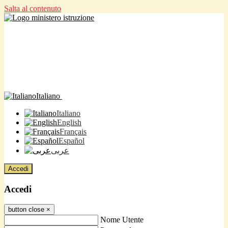
Salta al contenuto
Italiano
Italiano
English
Français
Español
عربى
Accedi
Accedi
button close
×
Nome Utente