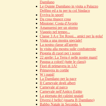
Damilano
Le Quinte Damilano in visita a Palazzo
Delfino ed a tu per tu col Sindaco
Evviva lo sport!
Da cosa rinasce cosa
Missione: Costa d'Avorio
Amanuensi per un giorno
Viaggio nel tempo...
Classe 3 A e Tre Rossi... amici per la gola!
Visita a una mostra speciale!
La nostra classe all'aperto
In visita alla mostra sulle confraternite
Pioggia di cuori per i nonni
22 aprile: La Terra è nelle nostre mani!
Pasqua a colori! (tutte le classi)
Fiori di primavera in 1A!
Primavera in cortile
W i papà!
La Damilano per la pace
Il Carnevale degli alberi
Carnevale al parco
Carnevale nell'Antico Egitto
La giornata dei calzini spaiati
Diversi è bello! (quarta B Damilano)
Babbo Natale in Seconda A