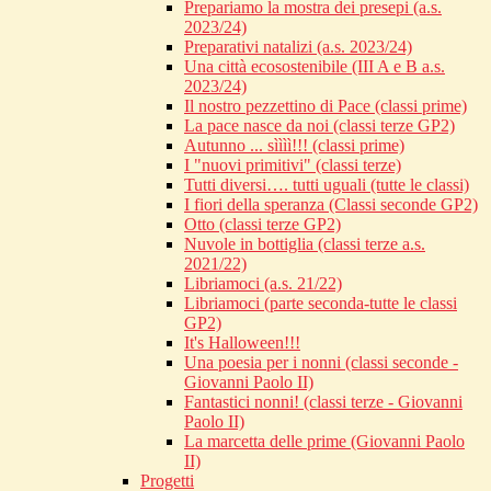
Prepariamo la mostra dei presepi (a.s.
2023/24)
Preparativi natalizi (a.s. 2023/24)
Una città ecosostenibile (III A e B a.s.
2023/24)
Il nostro pezzettino di Pace (classi prime)
La pace nasce da noi (classi terze GP2)
Autunno ... sìììì!!! (classi prime)
I "nuovi primitivi" (classi terze)
Tutti diversi…. tutti uguali (tutte le classi)
I fiori della speranza (Classi seconde GP2)
Otto (classi terze GP2)
Nuvole in bottiglia (classi terze a.s.
2021/22)
Libriamoci (a.s. 21/22)
Libriamoci (parte seconda-tutte le classi
GP2)
It's Halloween!!!
Una poesia per i nonni (classi seconde -
Giovanni Paolo II)
Fantastici nonni! (classi terze - Giovanni
Paolo II)
La marcetta delle prime (Giovanni Paolo
II)
Progetti