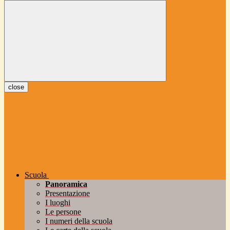
close
Scuola
Panoramica
Presentazione
I luoghi
Le persone
I numeri della scuola