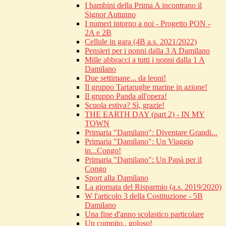
I bambini della Prima A incontrano il
Signor Autunno
I numeri intorno a noi - Progetto PON -
2A e 2B
Cellule in gara (4B a.s. 2021/2022)
Pensieri per i nonni dalla 3 A Damilano
Mille abbracci a tutti i nonni dalla 1 A
Damilano
Due settimane... da leoni!
Il gruppo Tartarughe marine in azione!
Il gruppo Panda all'opera!
Scuola estiva? Sì, grazie!
THE EARTH DAY (part 2) - IN MY
TOWN
Primaria "Damilano": Diventare Grandi...
Primaria "Damilano": Un Viaggio
in...Congo!
Primaria "Damilano": Un Papà per il
Congo
Sport alla Damilano
La giornata del Risparmio (a.s. 2019/2020)
W l'articolo 3 della Costituzione - 5B
Damilano
Una fine d'anno scolastico particolare
Un compito.. goloso!