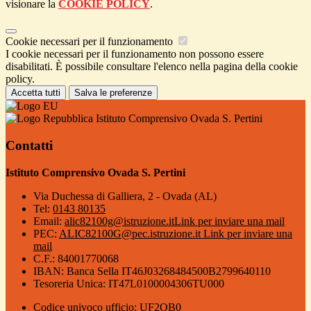
visionare la
COOKIE POLICY
.
Cookie necessari per il funzionamento
I cookie necessari per il funzionamento non possono essere
disabilitati. È possibile consultare l'elenco nella pagina della cookie
policy.
Accetta tutti
Salva le preferenze
Istituto Comprensivo Ovada S. Pertini
Contatti
Istituto Comprensivo Ovada S. Pertini
Via Duchessa di Galliera, 2 - Ovada (AL)
Tel:
0143 80135
Email:
alic82100g@istruzione.it
Link per inviare una mail
PEC:
ALIC82100G@pec.istruzione.it
Link per inviare una
mail
C.F.: 84001770068
IBAN: Banca Sella IT46J03268484500B2799640110
Tesoreria Unica: IT47L0100004306TU000
Codice univoco ufficio: UF2OB0