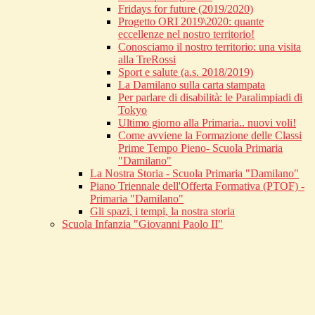
Fridays for future (2019/2020)
Progetto ORI 2019\2020: quante
eccellenze nel nostro territorio!
Conosciamo il nostro territorio: una visita
alla TreRossi
Sport e salute (a.s. 2018/2019)
La Damilano sulla carta stampata
Per parlare di disabilità: le Paralimpiadi di
Tokyo
Ultimo giorno alla Primaria.. nuovi voli!
Come avviene la Formazione delle Classi
Prime Tempo Pieno- Scuola Primaria
"Damilano"
La Nostra Storia - Scuola Primaria "Damilano"
Piano Triennale dell'Offerta Formativa (PTOF) -
Primaria "Damilano"
Gli spazi, i tempi, la nostra storia
Scuola Infanzia "Giovanni Paolo II"