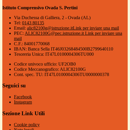
Istituto Comprensivo Ovada S. Pertini
Via Duchessa di Galliera, 2 - Ovada (AL)
Tel:
0143 80135
Email:
alic82100g@istruzione.it
Link per inviare una mail
PEC:
ALIC82100G@pec.istruzione.it
Link per inviare una
mail
C.F.: 84001770068
IBAN: Banca Sella IT46J03268484500B2799640110
Tesoreria Unica: IT47L0100004306TU000
Codice univoco ufficio: UF2OB0
Codice Meccanografico: ALIC82100G
Cont. spec. TU: IT47L0100004306TU0000000378
Seguici su
Facebook
Instagram
Sezione Link Utili
Cookie policy
Note legali