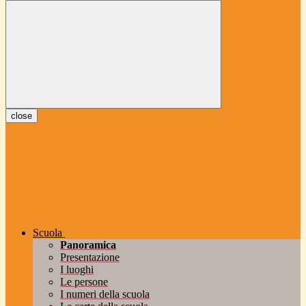
close
Scuola
Panoramica
Presentazione
I luoghi
Le persone
I numeri della scuola