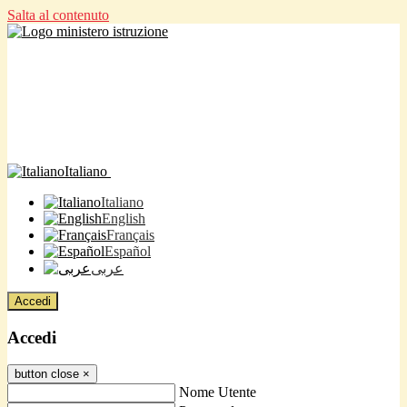
Salta al contenuto
Italiano
Italiano
English
Français
Español
عربى
Accedi
Accedi
button close
×
Nome Utente