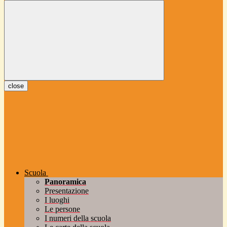
close
Scuola
Panoramica
Presentazione
I luoghi
Le persone
I numeri della scuola