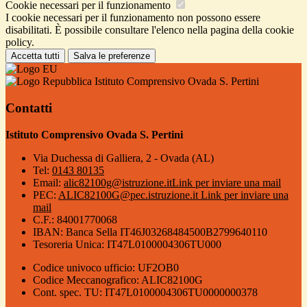
Cookie necessari per il funzionamento
I cookie necessari per il funzionamento non possono essere
disabilitati. È possibile consultare l'elenco nella pagina della cookie
policy.
Accetta tutti
Salva le preferenze
Istituto Comprensivo Ovada S. Pertini
Contatti
Istituto Comprensivo Ovada S. Pertini
Via Duchessa di Galliera, 2 - Ovada (AL)
Tel:
0143 80135
Email:
alic82100g@istruzione.it
Link per inviare una mail
PEC:
ALIC82100G@pec.istruzione.it
Link per inviare una
mail
C.F.: 84001770068
IBAN: Banca Sella IT46J03268484500B2799640110
Tesoreria Unica: IT47L0100004306TU000
Codice univoco ufficio: UF2OB0
Codice Meccanografico: ALIC82100G
Cont. spec. TU: IT47L0100004306TU0000000378