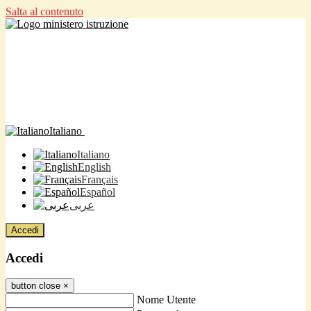
Salta al contenuto
Italiano
Italiano
English
Français
Español
عربى
Accedi
Accedi
button close
×
Nome Utente