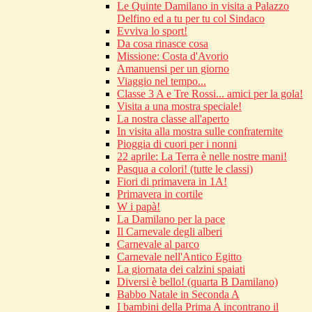
Le Quinte Damilano in visita a Palazzo
Delfino ed a tu per tu col Sindaco
Evviva lo sport!
Da cosa rinasce cosa
Missione: Costa d'Avorio
Amanuensi per un giorno
Viaggio nel tempo...
Classe 3 A e Tre Rossi... amici per la gola!
Visita a una mostra speciale!
La nostra classe all'aperto
In visita alla mostra sulle confraternite
Pioggia di cuori per i nonni
22 aprile: La Terra è nelle nostre mani!
Pasqua a colori! (tutte le classi)
Fiori di primavera in 1A!
Primavera in cortile
W i papà!
La Damilano per la pace
Il Carnevale degli alberi
Carnevale al parco
Carnevale nell'Antico Egitto
La giornata dei calzini spaiati
Diversi è bello! (quarta B Damilano)
Babbo Natale in Seconda A
I bambini della Prima A incontrano il