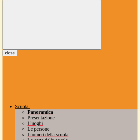
close
Scuola
Panoramica
Presentazione
I luoghi
Le persone
I numeri della scuola