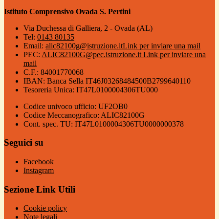
Istituto Comprensivo Ovada S. Pertini
Via Duchessa di Galliera, 2 - Ovada (AL)
Tel:
0143 80135
Email:
alic82100g@istruzione.it
Link per inviare una mail
PEC:
ALIC82100G@pec.istruzione.it
Link per inviare una
mail
C.F.: 84001770068
IBAN: Banca Sella IT46J03268484500B2799640110
Tesoreria Unica: IT47L0100004306TU000
Codice univoco ufficio: UF2OB0
Codice Meccanografico: ALIC82100G
Cont. spec. TU: IT47L0100004306TU0000000378
Seguici su
Facebook
Instagram
Sezione Link Utili
Cookie policy
Note legali