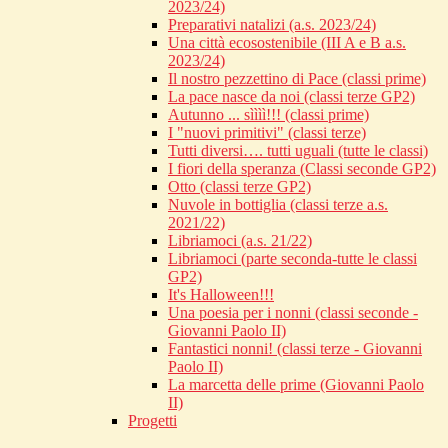
2023/24)
Preparativi natalizi (a.s. 2023/24)
Una città ecosostenibile (III A e B a.s.
2023/24)
Il nostro pezzettino di Pace (classi prime)
La pace nasce da noi (classi terze GP2)
Autunno ... sìììì!!! (classi prime)
I "nuovi primitivi" (classi terze)
Tutti diversi…. tutti uguali (tutte le classi)
I fiori della speranza (Classi seconde GP2)
Otto (classi terze GP2)
Nuvole in bottiglia (classi terze a.s.
2021/22)
Libriamoci (a.s. 21/22)
Libriamoci (parte seconda-tutte le classi
GP2)
It's Halloween!!!
Una poesia per i nonni (classi seconde -
Giovanni Paolo II)
Fantastici nonni! (classi terze - Giovanni
Paolo II)
La marcetta delle prime (Giovanni Paolo
II)
Progetti