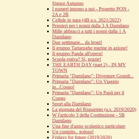
Signor Autunno
I numeri intorno a noi - Progetto PON -
2A e 2B
Cellule in gara (4B a.s. 2021/2022)
Pensieri per i nonni dalla 3 A Damilano
Mille abbracci a tutti i nonni dalla 1 A
Damilano
Due settimane... da leoni!
Il gruppo Tartarughe marine in azione!
Il gruppo Panda all'opera!
Scuola estiva? Sì, grazie!
THE EARTH DAY (part 2) - IN MY
TOWN
Primaria "Damilano": Diventare Grandi...
Primaria "Damilano": Un Viaggio
in...Congo!
Primaria "Damilano": Un Papà per il
Congo
Sport alla Damilano
La giornata del Risparmio (a.s. 2019/2020)
W l'articolo 3 della Costituzione - 5B
Damilano
Una fine d'anno scolastico particolare
Un compito.. goloso!
Fridays for future (2019/2020)