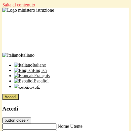
Salta al contenuto
Italiano
Italiano
English
Français
Español
عربى
Accedi
Accedi
button close
×
Nome Utente