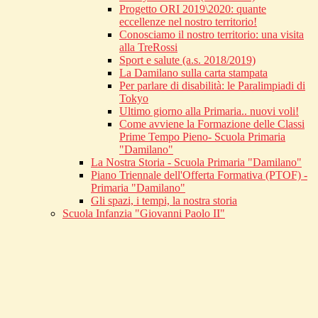
Progetto ORI 2019\2020: quante
eccellenze nel nostro territorio!
Conosciamo il nostro territorio: una visita
alla TreRossi
Sport e salute (a.s. 2018/2019)
La Damilano sulla carta stampata
Per parlare di disabilità: le Paralimpiadi di
Tokyo
Ultimo giorno alla Primaria.. nuovi voli!
Come avviene la Formazione delle Classi
Prime Tempo Pieno- Scuola Primaria
"Damilano"
La Nostra Storia - Scuola Primaria "Damilano"
Piano Triennale dell'Offerta Formativa (PTOF) -
Primaria "Damilano"
Gli spazi, i tempi, la nostra storia
Scuola Infanzia "Giovanni Paolo II"