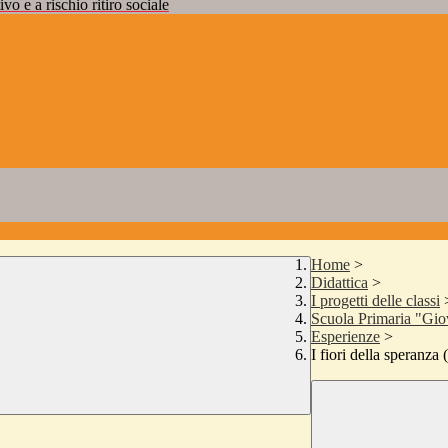
vo e a rischio ritiro sociale
Home
>
Didattica
>
I progetti delle classi
Scuola Primaria "Gio
Esperienze
>
I fiori della speranz