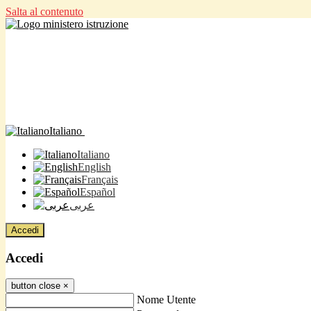
Salta al contenuto
Italiano
Italiano
English
Français
Español
عربى
Accedi
Accedi
button close
×
Nome Utente