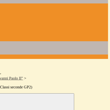
>
vanni Paolo II"
>
a (Classi seconde GP2)