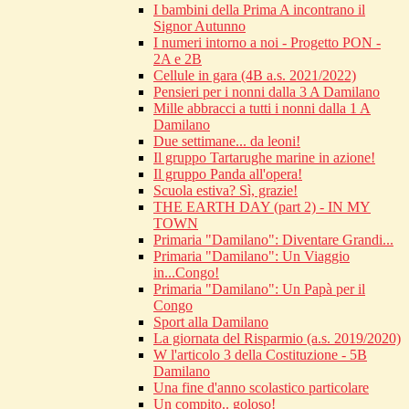
I bambini della Prima A incontrano il
Signor Autunno
I numeri intorno a noi - Progetto PON -
2A e 2B
Cellule in gara (4B a.s. 2021/2022)
Pensieri per i nonni dalla 3 A Damilano
Mille abbracci a tutti i nonni dalla 1 A
Damilano
Due settimane... da leoni!
Il gruppo Tartarughe marine in azione!
Il gruppo Panda all'opera!
Scuola estiva? Sì, grazie!
THE EARTH DAY (part 2) - IN MY
TOWN
Primaria "Damilano": Diventare Grandi...
Primaria "Damilano": Un Viaggio
in...Congo!
Primaria "Damilano": Un Papà per il
Congo
Sport alla Damilano
La giornata del Risparmio (a.s. 2019/2020)
W l'articolo 3 della Costituzione - 5B
Damilano
Una fine d'anno scolastico particolare
Un compito.. goloso!