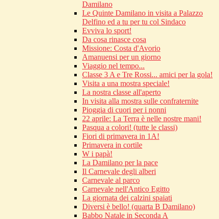
Damilano
Le Quinte Damilano in visita a Palazzo
Delfino ed a tu per tu col Sindaco
Evviva lo sport!
Da cosa rinasce cosa
Missione: Costa d'Avorio
Amanuensi per un giorno
Viaggio nel tempo...
Classe 3 A e Tre Rossi... amici per la gola!
Visita a una mostra speciale!
La nostra classe all'aperto
In visita alla mostra sulle confraternite
Pioggia di cuori per i nonni
22 aprile: La Terra è nelle nostre mani!
Pasqua a colori! (tutte le classi)
Fiori di primavera in 1A!
Primavera in cortile
W i papà!
La Damilano per la pace
Il Carnevale degli alberi
Carnevale al parco
Carnevale nell'Antico Egitto
La giornata dei calzini spaiati
Diversi è bello! (quarta B Damilano)
Babbo Natale in Seconda A