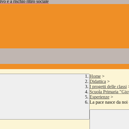
vo e a rischio ritiro sociale
Home
>
Didattica
>
I progetti delle classi
Scuola Primaria "Gio
Esperienze
>
La pace nasce da noi 