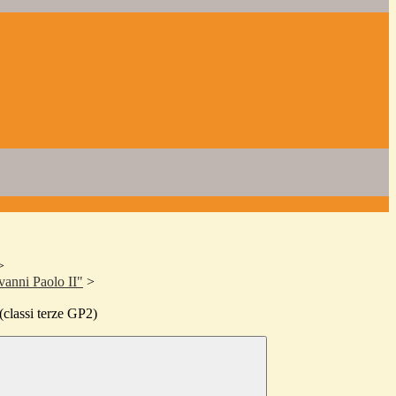
>
vanni Paolo II"
>
(classi terze GP2)