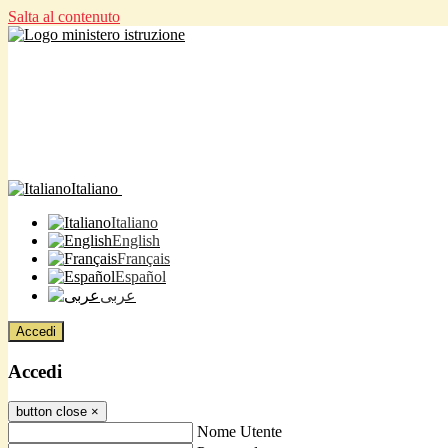
Salta al contenuto
Italiano
Italiano
English
Français
Español
عربى
Accedi
Accedi
button close
×
Nome Utente