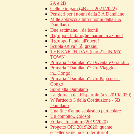
2A e 2B
Cellule in gara (4B a.s. 2021/2022)
Pensieri per i nonni dalla 3 A Damilano
Mille abbracci a tutti i nonni dalla 1 A
Damilano
Due settimane... da leoni!
Il gruppo Tartarughe marine in azione!
Il gruppo Panda all'opera!
Scuola estiva? Sì, grazie!
THE EARTH DAY (part 2) - IN MY
TOWN
Primaria "Damilano": Diventare Grandi...
Primaria "Damilano": Un Viaggio
in...Congo!
Primaria "Damilano": Un Papà per il
Congo
Sport alla Damilano
La giornata del Risparmio (a.s. 2019/2020)
W l'articolo 3 della Costituzione - 5B
Damilano
Una fine d'anno scolastico particolare
Un compito.. goloso!
Fridays for future (2019/2020)
Progetto ORI 2019\2020: quante
eccellenze nel nostro territorio!