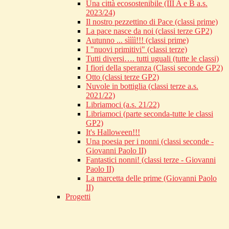
Una città ecosostenibile (III A e B a.s.
2023/24)
Il nostro pezzettino di Pace (classi prime)
La pace nasce da noi (classi terze GP2)
Autunno ... sìììì!!! (classi prime)
I "nuovi primitivi" (classi terze)
Tutti diversi…. tutti uguali (tutte le classi)
I fiori della speranza (Classi seconde GP2)
Otto (classi terze GP2)
Nuvole in bottiglia (classi terze a.s.
2021/22)
Libriamoci (a.s. 21/22)
Libriamoci (parte seconda-tutte le classi
GP2)
It's Halloween!!!
Una poesia per i nonni (classi seconde -
Giovanni Paolo II)
Fantastici nonni! (classi terze - Giovanni
Paolo II)
La marcetta delle prime (Giovanni Paolo
II)
Progetti