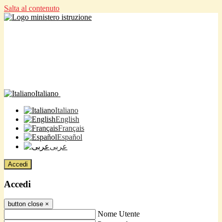
Salta al contenuto
Italiano
Italiano
English
Français
Español
عربى
Accedi
Accedi
button close
×
Nome Utente