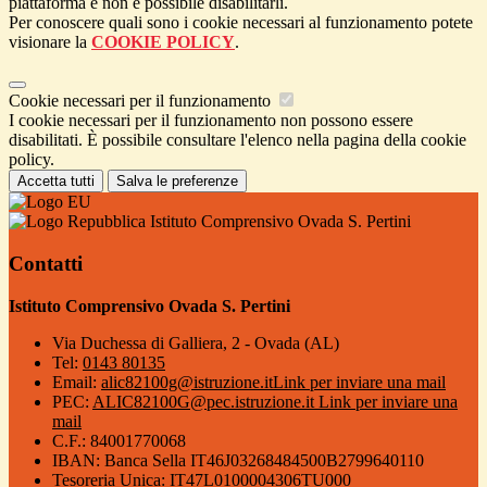
piattaforma e non è possibile disabilitarli.
Per conoscere quali sono i cookie necessari al funzionamento potete
visionare la
COOKIE POLICY
.
Cookie necessari per il funzionamento
I cookie necessari per il funzionamento non possono essere
disabilitati. È possibile consultare l'elenco nella pagina della cookie
policy.
Accetta tutti
Salva le preferenze
Istituto Comprensivo Ovada S. Pertini
Contatti
Istituto Comprensivo Ovada S. Pertini
Via Duchessa di Galliera, 2 - Ovada (AL)
Tel:
0143 80135
Email:
alic82100g@istruzione.it
Link per inviare una mail
PEC:
ALIC82100G@pec.istruzione.it
Link per inviare una
mail
C.F.: 84001770068
IBAN: Banca Sella IT46J03268484500B2799640110
Tesoreria Unica: IT47L0100004306TU000