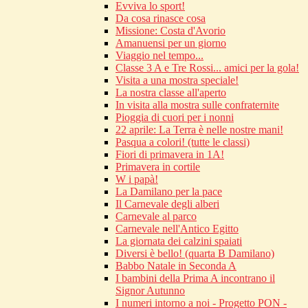
Evviva lo sport!
Da cosa rinasce cosa
Missione: Costa d'Avorio
Amanuensi per un giorno
Viaggio nel tempo...
Classe 3 A e Tre Rossi... amici per la gola!
Visita a una mostra speciale!
La nostra classe all'aperto
In visita alla mostra sulle confraternite
Pioggia di cuori per i nonni
22 aprile: La Terra è nelle nostre mani!
Pasqua a colori! (tutte le classi)
Fiori di primavera in 1A!
Primavera in cortile
W i papà!
La Damilano per la pace
Il Carnevale degli alberi
Carnevale al parco
Carnevale nell'Antico Egitto
La giornata dei calzini spaiati
Diversi è bello! (quarta B Damilano)
Babbo Natale in Seconda A
I bambini della Prima A incontrano il
Signor Autunno
I numeri intorno a noi - Progetto PON -