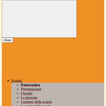
close
Scuola
Panoramica
Presentazione
I luoghi
Le persone
I numeri della scuola