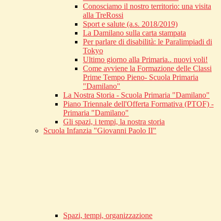
Conosciamo il nostro territorio: una visita
alla TreRossi
Sport e salute (a.s. 2018/2019)
La Damilano sulla carta stampata
Per parlare di disabilità: le Paralimpiadi di
Tokyo
Ultimo giorno alla Primaria.. nuovi voli!
Come avviene la Formazione delle Classi
Prime Tempo Pieno- Scuola Primaria
"Damilano"
La Nostra Storia - Scuola Primaria "Damilano"
Piano Triennale dell'Offerta Formativa (PTOF) -
Primaria "Damilano"
Gli spazi, i tempi, la nostra storia
Scuola Infanzia "Giovanni Paolo II"
Spazi, tempi, organizzazione