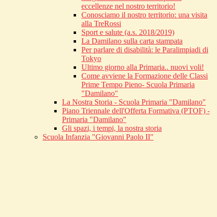
eccellenze nel nostro territorio!
Conosciamo il nostro territorio: una visita
alla TreRossi
Sport e salute (a.s. 2018/2019)
La Damilano sulla carta stampata
Per parlare di disabilità: le Paralimpiadi di
Tokyo
Ultimo giorno alla Primaria.. nuovi voli!
Come avviene la Formazione delle Classi
Prime Tempo Pieno- Scuola Primaria
"Damilano"
La Nostra Storia - Scuola Primaria "Damilano"
Piano Triennale dell'Offerta Formativa (PTOF) -
Primaria "Damilano"
Gli spazi, i tempi, la nostra storia
Scuola Infanzia "Giovanni Paolo II"