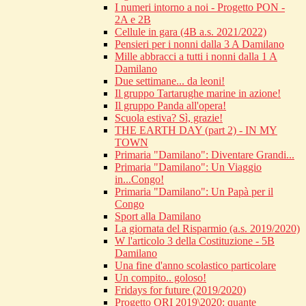
I numeri intorno a noi - Progetto PON -
2A e 2B
Cellule in gara (4B a.s. 2021/2022)
Pensieri per i nonni dalla 3 A Damilano
Mille abbracci a tutti i nonni dalla 1 A
Damilano
Due settimane... da leoni!
Il gruppo Tartarughe marine in azione!
Il gruppo Panda all'opera!
Scuola estiva? Sì, grazie!
THE EARTH DAY (part 2) - IN MY
TOWN
Primaria "Damilano": Diventare Grandi...
Primaria "Damilano": Un Viaggio
in...Congo!
Primaria "Damilano": Un Papà per il
Congo
Sport alla Damilano
La giornata del Risparmio (a.s. 2019/2020)
W l'articolo 3 della Costituzione - 5B
Damilano
Una fine d'anno scolastico particolare
Un compito.. goloso!
Fridays for future (2019/2020)
Progetto ORI 2019\2020: quante