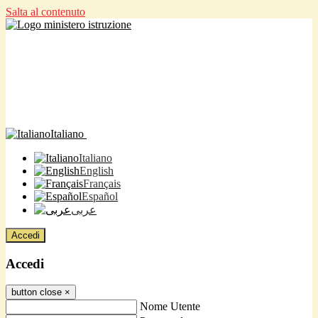
Salta al contenuto
Italiano
Italiano
English
Français
Español
عربى
Accedi
Accedi
button close
×
Nome Utente