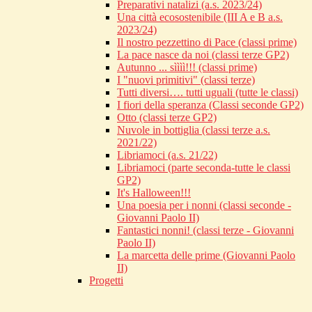
Preparativi natalizi (a.s. 2023/24)
Una città ecosostenibile (III A e B a.s.
2023/24)
Il nostro pezzettino di Pace (classi prime)
La pace nasce da noi (classi terze GP2)
Autunno ... sìììì!!! (classi prime)
I "nuovi primitivi" (classi terze)
Tutti diversi…. tutti uguali (tutte le classi)
I fiori della speranza (Classi seconde GP2)
Otto (classi terze GP2)
Nuvole in bottiglia (classi terze a.s.
2021/22)
Libriamoci (a.s. 21/22)
Libriamoci (parte seconda-tutte le classi
GP2)
It's Halloween!!!
Una poesia per i nonni (classi seconde -
Giovanni Paolo II)
Fantastici nonni! (classi terze - Giovanni
Paolo II)
La marcetta delle prime (Giovanni Paolo
II)
Progetti