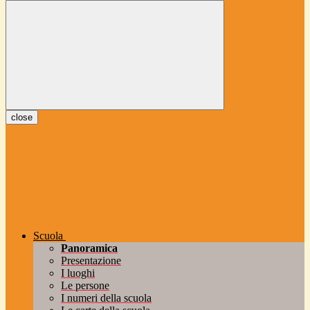
close
Scuola
Panoramica
Presentazione
I luoghi
Le persone
I numeri della scuola