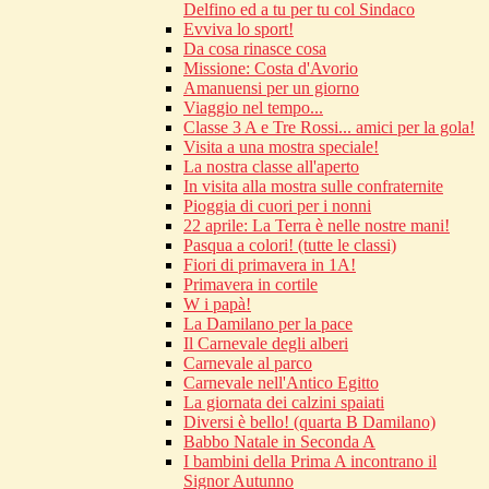
Delfino ed a tu per tu col Sindaco
Evviva lo sport!
Da cosa rinasce cosa
Missione: Costa d'Avorio
Amanuensi per un giorno
Viaggio nel tempo...
Classe 3 A e Tre Rossi... amici per la gola!
Visita a una mostra speciale!
La nostra classe all'aperto
In visita alla mostra sulle confraternite
Pioggia di cuori per i nonni
22 aprile: La Terra è nelle nostre mani!
Pasqua a colori! (tutte le classi)
Fiori di primavera in 1A!
Primavera in cortile
W i papà!
La Damilano per la pace
Il Carnevale degli alberi
Carnevale al parco
Carnevale nell'Antico Egitto
La giornata dei calzini spaiati
Diversi è bello! (quarta B Damilano)
Babbo Natale in Seconda A
I bambini della Prima A incontrano il
Signor Autunno