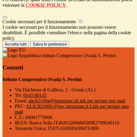
visionare la
COOKIE POLICY
.
Cookie necessari per il funzionamento
I cookie necessari per il funzionamento non possono essere
disabilitati. È possibile consultare l'elenco nella pagina della cookie
policy.
Accetta tutti
Salva le preferenze
Istituto Comprensivo Ovada S. Pertini
Contatti
Istituto Comprensivo Ovada S. Pertini
Via Duchessa di Galliera, 2 - Ovada (AL)
Tel:
0143 80135
Email:
alic82100g@istruzione.it
Link per inviare una mail
PEC:
ALIC82100G@pec.istruzione.it
Link per inviare una
mail
C.F.: 84001770068
IBAN: Banca Sella IT46J03268484500B2799640110
Tesoreria Unica: IT47L0100004306TU000