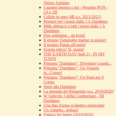
Signor Autunno
I numeri intorno a noi - Progetto PON -
2A e 2B
Cellule in gara (4B a.s. 2021/2022)
Pensieri per i nonni dalla 3 A Damilano
Mille abbracci a tutti i nonni dalla 1 A
Damilano
Due settimane... da leoni!
Il gruppo Tartarughe marine in azione!
Il gruppo Panda all'opera!
Scuola estiva? Sì, grazie!
THE EARTH DAY (part 2) - IN MY
TOWN
Primaria "Damilano": Diventare Grandi...
Primaria "Damilano": Un Viaggio
in...Congo!
Primaria "Damilano": Un Papà per il
Congo
Sport alla Damilano
La giornata del Risparmio (a.s. 2019/2020)
W l'articolo 3 della Costituzione - 5B
Damilano
Una fine d'anno scolastico particolare
Un compito.. goloso!
Fridays for future (2019/2020)