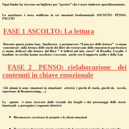
Ogni bimbo ha ricevuto un biglietto per “partire” che è stato timbrato quotidianamente.
La mattinata è stata suddivisa in tre momenti fondamentali: ASCOLTO- PENSO-
FACCIO
FASE 1
ASCOLTO: La lettura
Durante questa prima fase, finalizzata a promuovere “il piacere della lettura” ci siamo
concentrati
sulla lettura delle storie dei libri che trattavano delle emozioni in particolare
ci siamo dedicati alla lettura del libro “ 6 folletti nel mio cuore” di Rosalba Corallo. I
bambini in cerchio hanno ascoltato i racconti,
anche con il supporto audio e della Lim
FASE 2
PENSO: rielaborazione dei
contenuti in chiave emozionale
Gli alunni si sono cimentati in stimolanti attività ( giochi di ruolo, giochi da
tavolo,
esperienze di Brainstorming….)
Lo
spunto
è stato ricavato dalle vicende dai luoghi e dai personaggi delle storie
funzionali a perseguire i seguenti obiettivi:
Riconoscere, accettare le proprie e le altrui emozioni
Raccontare il proprio vissuto esprimendo le emozioni scaturite da un episodio