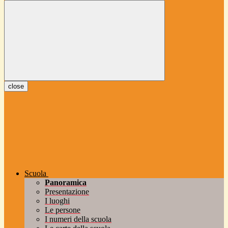
close
Scuola
Panoramica
Presentazione
I luoghi
Le persone
I numeri della scuola