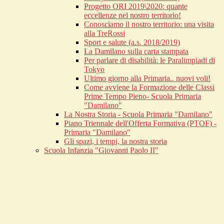
Progetto ORI 2019\2020: quante
eccellenze nel nostro territorio!
Conosciamo il nostro territorio: una visita
alla TreRossi
Sport e salute (a.s. 2018/2019)
La Damilano sulla carta stampata
Per parlare di disabilità: le Paralimpiadi di
Tokyo
Ultimo giorno alla Primaria.. nuovi voli!
Come avviene la Formazione delle Classi
Prime Tempo Pieno- Scuola Primaria
"Damilano"
La Nostra Storia - Scuola Primaria "Damilano"
Piano Triennale dell'Offerta Formativa (PTOF) -
Primaria "Damilano"
Gli spazi, i tempi, la nostra storia
Scuola Infanzia "Giovanni Paolo II"