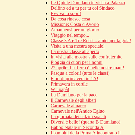
Le Quinte Damilano in visita a Palazzo
Delfino ed a tu per tu col Sindaco
Evviva lo sport!
Da cosa rinasce cosa
Missione: Costa d'Avorio
Amanuensi per un giorno
Viaggio nel tempo...
Classe 3 A e Tre Rossi... amici per la gola!
Visita a una mostra speciale!
La nostra classe all'aperto
In visita alla mostra sulle confraternite
Pioggia di cuori per i nonni
22 aprile: La Terra è nelle nostre mani!
Pasqua a colori! (tutte le classi)
Fiori di primavera in 1A!
Primavera in cortile
W i papà!
La Damilano per la pace
Il Carnevale degli alberi
Carnevale al parco
Carnevale nell'Antico Egitto
La giornata dei calzini spaiati
Diversi è bello! (quarta B Damilano)
Babbo Natale in Seconda A
I bambini della Prima A incontrano il