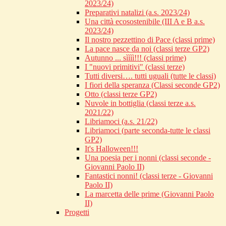
2023/24)
Preparativi natalizi (a.s. 2023/24)
Una città ecosostenibile (III A e B a.s.
2023/24)
Il nostro pezzettino di Pace (classi prime)
La pace nasce da noi (classi terze GP2)
Autunno ... sìììì!!! (classi prime)
I "nuovi primitivi" (classi terze)
Tutti diversi…. tutti uguali (tutte le classi)
I fiori della speranza (Classi seconde GP2)
Otto (classi terze GP2)
Nuvole in bottiglia (classi terze a.s.
2021/22)
Libriamoci (a.s. 21/22)
Libriamoci (parte seconda-tutte le classi
GP2)
It's Halloween!!!
Una poesia per i nonni (classi seconde -
Giovanni Paolo II)
Fantastici nonni! (classi terze - Giovanni
Paolo II)
La marcetta delle prime (Giovanni Paolo
II)
Progetti