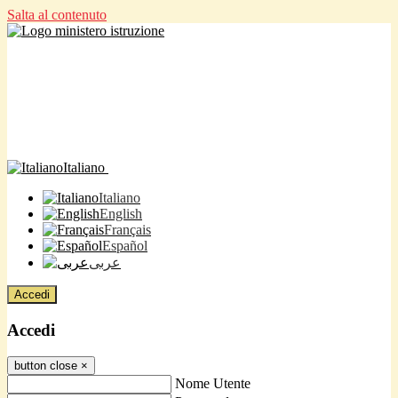
Salta al contenuto
Italiano
Italiano
English
Français
Español
عربى
Accedi
Accedi
button close
×
Nome Utente