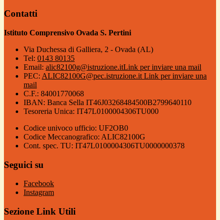
Contatti
Istituto Comprensivo Ovada S. Pertini
Via Duchessa di Galliera, 2 - Ovada (AL)
Tel:
0143 80135
Email:
alic82100g@istruzione.it
Link per inviare una mail
PEC:
ALIC82100G@pec.istruzione.it
Link per inviare una
mail
C.F.: 84001770068
IBAN: Banca Sella IT46J03268484500B2799640110
Tesoreria Unica: IT47L0100004306TU000
Codice univoco ufficio: UF2OB0
Codice Meccanografico: ALIC82100G
Cont. spec. TU: IT47L0100004306TU0000000378
Seguici su
Facebook
Instagram
Sezione Link Utili