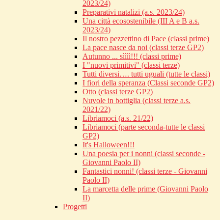
2023/24)
Preparativi natalizi (a.s. 2023/24)
Una città ecosostenibile (III A e B a.s.
2023/24)
Il nostro pezzettino di Pace (classi prime)
La pace nasce da noi (classi terze GP2)
Autunno ... sìììì!!! (classi prime)
I "nuovi primitivi" (classi terze)
Tutti diversi…. tutti uguali (tutte le classi)
I fiori della speranza (Classi seconde GP2)
Otto (classi terze GP2)
Nuvole in bottiglia (classi terze a.s.
2021/22)
Libriamoci (a.s. 21/22)
Libriamoci (parte seconda-tutte le classi
GP2)
It's Halloween!!!
Una poesia per i nonni (classi seconde -
Giovanni Paolo II)
Fantastici nonni! (classi terze - Giovanni
Paolo II)
La marcetta delle prime (Giovanni Paolo
II)
Progetti