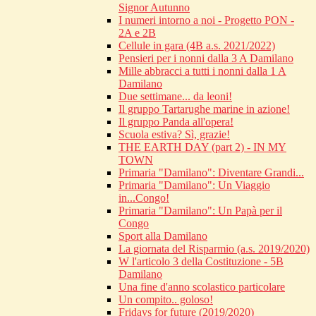
Signor Autunno
I numeri intorno a noi - Progetto PON -
2A e 2B
Cellule in gara (4B a.s. 2021/2022)
Pensieri per i nonni dalla 3 A Damilano
Mille abbracci a tutti i nonni dalla 1 A
Damilano
Due settimane... da leoni!
Il gruppo Tartarughe marine in azione!
Il gruppo Panda all'opera!
Scuola estiva? Sì, grazie!
THE EARTH DAY (part 2) - IN MY
TOWN
Primaria "Damilano": Diventare Grandi...
Primaria "Damilano": Un Viaggio
in...Congo!
Primaria "Damilano": Un Papà per il
Congo
Sport alla Damilano
La giornata del Risparmio (a.s. 2019/2020)
W l'articolo 3 della Costituzione - 5B
Damilano
Una fine d'anno scolastico particolare
Un compito.. goloso!
Fridays for future (2019/2020)