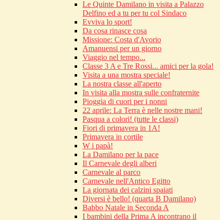
Le Quinte Damilano in visita a Palazzo
Delfino ed a tu per tu col Sindaco
Evviva lo sport!
Da cosa rinasce cosa
Missione: Costa d'Avorio
Amanuensi per un giorno
Viaggio nel tempo...
Classe 3 A e Tre Rossi... amici per la gola!
Visita a una mostra speciale!
La nostra classe all'aperto
In visita alla mostra sulle confraternite
Pioggia di cuori per i nonni
22 aprile: La Terra è nelle nostre mani!
Pasqua a colori! (tutte le classi)
Fiori di primavera in 1A!
Primavera in cortile
W i papà!
La Damilano per la pace
Il Carnevale degli alberi
Carnevale al parco
Carnevale nell'Antico Egitto
La giornata dei calzini spaiati
Diversi è bello! (quarta B Damilano)
Babbo Natale in Seconda A
I bambini della Prima A incontrano il