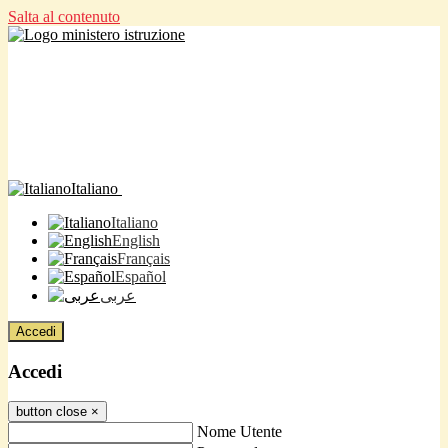
Salta al contenuto
Italiano
Italiano
English
Français
Español
عربى
Accedi
Accedi
button close
×
Nome Utente