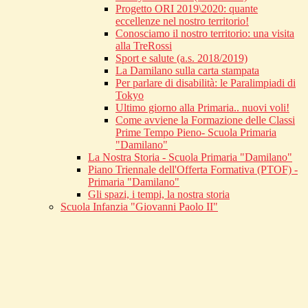
Progetto ORI 2019\2020: quante
eccellenze nel nostro territorio!
Conosciamo il nostro territorio: una visita
alla TreRossi
Sport e salute (a.s. 2018/2019)
La Damilano sulla carta stampata
Per parlare di disabilità: le Paralimpiadi di
Tokyo
Ultimo giorno alla Primaria.. nuovi voli!
Come avviene la Formazione delle Classi
Prime Tempo Pieno- Scuola Primaria
"Damilano"
La Nostra Storia - Scuola Primaria "Damilano"
Piano Triennale dell'Offerta Formativa (PTOF) -
Primaria "Damilano"
Gli spazi, i tempi, la nostra storia
Scuola Infanzia "Giovanni Paolo II"