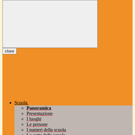
close
Scuola
Panoramica
Presentazione
I luoghi
Le persone
I numeri della scuola