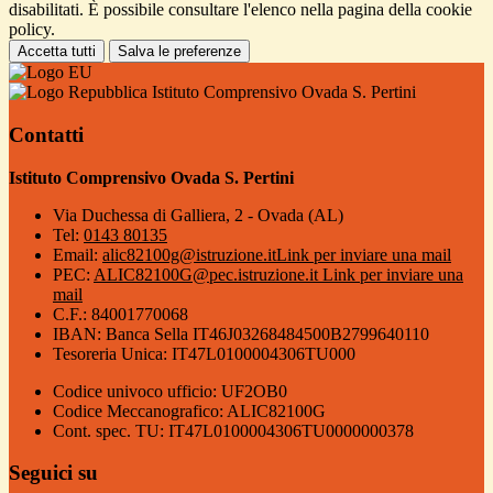
disabilitati. È possibile consultare l'elenco nella pagina della cookie
policy.
Accetta tutti
Salva le preferenze
Istituto Comprensivo Ovada S. Pertini
Contatti
Istituto Comprensivo Ovada S. Pertini
Via Duchessa di Galliera, 2 - Ovada (AL)
Tel:
0143 80135
Email:
alic82100g@istruzione.it
Link per inviare una mail
PEC:
ALIC82100G@pec.istruzione.it
Link per inviare una
mail
C.F.: 84001770068
IBAN: Banca Sella IT46J03268484500B2799640110
Tesoreria Unica: IT47L0100004306TU000
Codice univoco ufficio: UF2OB0
Codice Meccanografico: ALIC82100G
Cont. spec. TU: IT47L0100004306TU0000000378
Seguici su