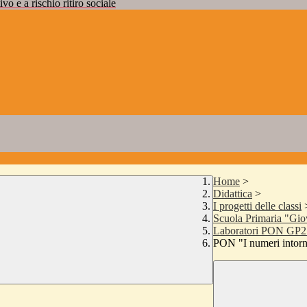
vo e a rischio ritiro sociale
Home
>
Didattica
>
I progetti delle classi
Scuola Primaria "Gio
Laboratori PON GP2 
PON "I numeri intorn