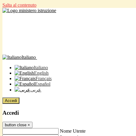
Salta al contenuto
Italiano
Italiano
English
Français
Español
عربى
Accedi
Accedi
button close
×
Nome Utente