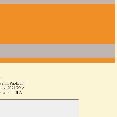
>
vanni Paolo II"
>
a.s. 2021/22
>
o a noi" III A