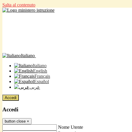
Salta al contenuto
Italiano
Italiano
English
Français
Español
عربى
Accedi
Accedi
button close
×
Nome Utente