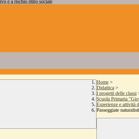
vo e a rischio ritiro sociale
Home
>
Didattica
>
I progetti delle classi
Scuola Primaria "Gio
Esperienze e attività 
Passeggiate naturalis