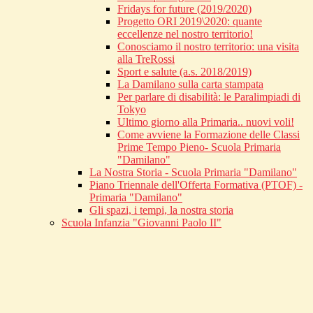
Fridays for future (2019/2020)
Progetto ORI 2019\2020: quante
eccellenze nel nostro territorio!
Conosciamo il nostro territorio: una visita
alla TreRossi
Sport e salute (a.s. 2018/2019)
La Damilano sulla carta stampata
Per parlare di disabilità: le Paralimpiadi di
Tokyo
Ultimo giorno alla Primaria.. nuovi voli!
Come avviene la Formazione delle Classi
Prime Tempo Pieno- Scuola Primaria
"Damilano"
La Nostra Storia - Scuola Primaria "Damilano"
Piano Triennale dell'Offerta Formativa (PTOF) -
Primaria "Damilano"
Gli spazi, i tempi, la nostra storia
Scuola Infanzia "Giovanni Paolo II"