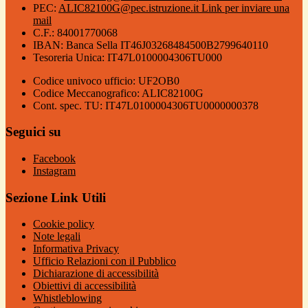
PEC:
ALIC82100G@pec.istruzione.it
Link per inviare una
mail
C.F.: 84001770068
IBAN: Banca Sella IT46J03268484500B2799640110
Tesoreria Unica: IT47L0100004306TU000
Codice univoco ufficio: UF2OB0
Codice Meccanografico: ALIC82100G
Cont. spec. TU: IT47L0100004306TU0000000378
Seguici su
Facebook
Instagram
Sezione Link Utili
Cookie policy
Note legali
Informativa Privacy
Ufficio Relazioni con il Pubblico
Dichiarazione di accessibilità
Obiettivi di accessibilità
Whistleblowing