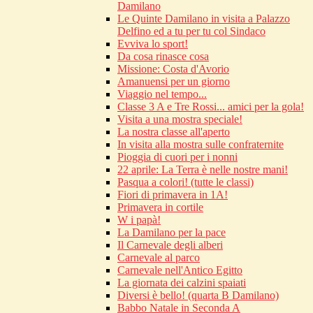
Damilano
Le Quinte Damilano in visita a Palazzo
Delfino ed a tu per tu col Sindaco
Evviva lo sport!
Da cosa rinasce cosa
Missione: Costa d'Avorio
Amanuensi per un giorno
Viaggio nel tempo...
Classe 3 A e Tre Rossi... amici per la gola!
Visita a una mostra speciale!
La nostra classe all'aperto
In visita alla mostra sulle confraternite
Pioggia di cuori per i nonni
22 aprile: La Terra è nelle nostre mani!
Pasqua a colori! (tutte le classi)
Fiori di primavera in 1A!
Primavera in cortile
W i papà!
La Damilano per la pace
Il Carnevale degli alberi
Carnevale al parco
Carnevale nell'Antico Egitto
La giornata dei calzini spaiati
Diversi è bello! (quarta B Damilano)
Babbo Natale in Seconda A