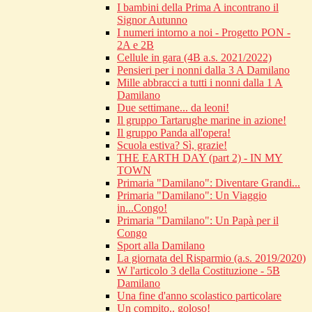
I bambini della Prima A incontrano il
Signor Autunno
I numeri intorno a noi - Progetto PON -
2A e 2B
Cellule in gara (4B a.s. 2021/2022)
Pensieri per i nonni dalla 3 A Damilano
Mille abbracci a tutti i nonni dalla 1 A
Damilano
Due settimane... da leoni!
Il gruppo Tartarughe marine in azione!
Il gruppo Panda all'opera!
Scuola estiva? Sì, grazie!
THE EARTH DAY (part 2) - IN MY
TOWN
Primaria "Damilano": Diventare Grandi...
Primaria "Damilano": Un Viaggio
in...Congo!
Primaria "Damilano": Un Papà per il
Congo
Sport alla Damilano
La giornata del Risparmio (a.s. 2019/2020)
W l'articolo 3 della Costituzione - 5B
Damilano
Una fine d'anno scolastico particolare
Un compito.. goloso!