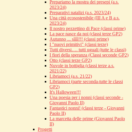
Prepariamo la mostra dei presepi (a.s.
2023/24)
Preparativi natalizi (a.s. 2023/24)
Una città ecosostenibile (III A e B a.s.
2023/24)
Il nostro pezzettino di Pace (classi prime)
La pace nasce da noi (classi terze GP2)
Autunno ... sìììì!!! (classi prime)
I "nuovi primitivi" (classi terze)
Tutti diversi…. tutti uguali (tutte le classi)
I fiori della speranza (Classi seconde GP2)
Otto (classi terze GP2)
Nuvole in bottiglia (classi terze a.s.
2021/22)
Libriamoci (a.s. 21/22)
Libriamoci (parte seconda-tutte le classi
GP2)
It's Halloween!!!
Una poesia per i nonni (classi seconde -
Giovanni Paolo II)
Fantastici nonni! (classi terze - Giovanni
Paolo II)
La marcetta delle prime (Giovanni Paolo
II)
Progetti