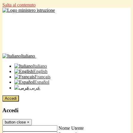
Salta al contenuto
Italiano
Italiano
English
Français
Español
عربى
Accedi
Accedi
button close
×
Nome Utente