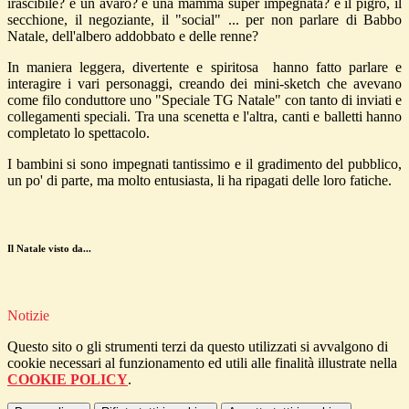
irascibile? e un avaro? e una mamma super impegnata? e il pigro, il
secchione, il negoziante, il "social" ... per non parlare di Babbo
Natale, dell'albero addobbato e delle renne?
In maniera leggera, divertente e spiritosa hanno fatto parlare e
interagire i vari personaggi, creando dei mini-sketch che avevano
come filo conduttore uno "Speciale TG Natale" con tanto di inviati e
collegamenti speciali. Tra una scenetta e l'altra, canti e balletti hanno
completato lo spettacolo.
I bambini si sono impegnati tantissimo e il gradimento del pubblico,
un po' di parte, ma molto entusiasta, li ha ripagati delle loro fatiche.
Il Natale visto da...
Notizie
Questo sito o gli strumenti terzi da questo utilizzati si avvalgono di
cookie necessari al funzionamento ed utili alle finalità illustrate nella
COOKIE POLICY
.