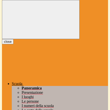
close
Scuola
Panoramica
Presentazione
I luoghi
Le persone
I numeri della scuola