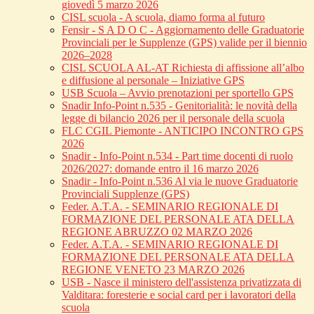
giovedì 5 marzo 2026
CISL scuola - A scuola, diamo forma al futuro
Fensir - S A D O C - Aggiornamento delle Graduatorie
Provinciali per le Supplenze (GPS) valide per il biennio
2026–2028
CISL SCUOLA AL-AT Richiesta di affissione all’albo
e diffusione al personale – Iniziative GPS
USB Scuola – Avvio prenotazioni per sportello GPS
Snadir Info-Point n.535 - Genitorialità: le novità della
legge di bilancio 2026 per il personale della scuola
FLC CGIL Piemonte - ANTICIPO INCONTRO GPS
2026
Snadir - Info-Point n.534 - Part time docenti di ruolo
2026/2027: domande entro il 16 marzo 2026
Snadir - Info-Point n.536 Al via le nuove Graduatorie
Provinciali Supplenze (GPS)
Feder. A.T.A. - SEMINARIO REGIONALE DI
FORMAZIONE DEL PERSONALE ATA DELLA
REGIONE ABRUZZO 02 MARZO 2026
Feder. A.T.A. - SEMINARIO REGIONALE DI
FORMAZIONE DEL PERSONALE ATA DELLA
REGIONE VENETO 23 MARZO 2026
USB - Nasce il ministero dell'assistenza privatizzata di
Valditara: foresterie e social card per i lavoratori della
scuola