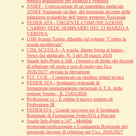
rettifica graduatorie per Infanzia e Primaria
ANIEF - Convocazione di un’assemblea sindacale
ANIEF Nazionale on-line, del personale docente delle
istituzioni scolastiche dell’intero territorio Nazionale
FEDER ATA - URGENTE-COMUNICAZIONE
CAMBIO SEDE SEMINARIO DEL 23 MARZO A
VERONA
USB Scuola Torino: dibattito sul volume "Contro la
scuola neoliberale"
CISL SCUOLA - A scuola, diamo forma al futuro -
News dal sindacato, N. 5 del 20 marzo 2026
Snadir Info-Point n.548 - Organico di diritto dei docenti
di religione (di ruolo e non di ruolo) per l'a.s.
2026/2027: avviata la rilevazione
FLC CGIL - Comunicato su riordino istituti tecnici
FEDER ATA - Seminario regionale di
formazione/aggiornamento personale A.T.A. della
regione Veneto - IL 23/03/2026
Professione i.r. - È online il nuovo numero di
Professione IR
FEDERATA - Grande successo per il Seminario
Regionale di Formazione FederATA a Pescara
Snadir Info-Point n.547 - Mobilità
territoriale/professionale e Graduatoria Regionale del
personale docente di religione per l’a.s. 2026/2027