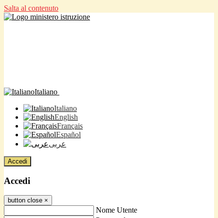
Salta al contenuto
Italiano
Italiano
English
Français
Español
عربى
Accedi
Accedi
button close
×
Nome Utente