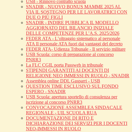
USB - Rinnovo contratto scuola
SNADIR - NUOVO BONUS MAMME 2025 AL
VIA IL SOSTEGNO PER LE LAVORATRICI CON
DUE O PIÙ FIGLI
SNADIR - INDIRE PUBBLICA IL MODELLO
AGGIORNATO DEL BILANCIO INIZIALE
DELLE COMPETENZE PER L’A.S. 2025/2026
FEDER ATA - L’oltraggio sistematico al personale
ATA Il personale ATA fuori dai vantaggi del decreto
FEDER ATA- Udienza Tribunale - Il servizio militare
USB Scuola: corso di preparazione al concorso
PNRR3
La FLC CGIL porta Passweb in tribunale
STIPENDI GARANTITI AI DOCENTI DI
RELIGIONE NEO IMMESSI IN RUOLO - SNADIR
Assemblea online DDL Gasparri - USB
QUESTION TIME ESCLUSIVO SUL FONDO
ESPERO - SNADIR
USB Scuola: apertura sportello di consulenza per
iscrizione al concorso PNRR3
CONVOCAZIONE ASSEMBLEA SINDACALE
REGIONALE - UIL SCUOLA RUA
DOCUMENTAZIONE DI RITO E
DICHIARAZIONE DEI SERVIZI PER I DOCENTI
NEO-IMMESSI IN RUOLO