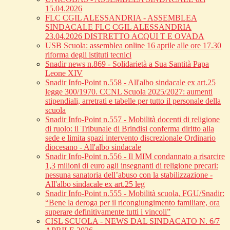
15.04.2026
FLC CGIL ALESSANDRIA - ASSEMBLEA
SINDACALE FLC CGIL ALESSANDRIA
23.04.2026 DISTRETTO ACQUI T E OVADA
USB Scuola: assemblea online 16 aprile alle ore 17.30
riforma degli istituti tecnici
Snadir news n.869 - Solidarietà a Sua Santità Papa
Leone XIV
Snadir Info-Point n.558 - All'albo sindacale ex art.25
legge 300/1970. CCNL Scuola 2025/2027: aumenti
stipendiali, arretrati e tabelle per tutto il personale della
scuola
Snadir Info-Point n.557 - Mobilità docenti di religione
di ruolo: il Tribunale di Brindisi conferma diritto alla
sede e limita spazi intervento discrezionale Ordinario
diocesano - All'albo sindacale
Snadir Info-Point n.556 - Il MIM condannato a risarcire
1,3 milioni di euro agli insegnanti di religione precari:
nessuna sanatoria dell’abuso con la stabilizzazione -
All'albo sindacale ex art.25 leg
Snadir Info-Point n.555 - Mobilità scuola, FGU/Snadir:
“Bene la deroga per il ricongiungimento familiare, ora
superare definitivamente tutti i vincoli”
CISL SCUOLA - NEWS DAL SINDACATO N. 6/7