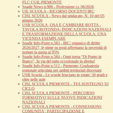
FLC CGIL PIEMONTE
Snadir News n.906 - Professione i.r. 06/2026
UIL SCUOLA - RICORSO DOCENTI IRC
CISL SCUOLA - News dal sindacato, N. 10 del 05
giugno 2026
USB SCUOLA, OSA E CAMBIARE ROTTA -
TAVOLA ROTONDA: INDICAZIONI NAZIONALI
E TRASFORMAZIONE DELLA SCUOLA. UNA
VICENDA ESEMPLARE
Snadir Info-Point n.583 - IRC: organico di diritto
2026/2027, le stime su posti affermano la necessità di
portare la quota al 95%
Snadir Info-Point n.584 - Oggi torna “Di Punto in
Banco”, In via del tutto eccezionale in diretta!
Snadir Info-Point n.512 - Piemonte: Graduatoria
regionale articolata per ambiti territoriali diocesani
USB Scuola - Le scuole bruciano in estate: 30 gradi e
oltre nelle aule
CISL SCUOLA PIEMONTE - TFA SOSTEGNO XI
CICLO
CISL SCUOLA PIEMONTE - PERCORSO
FORMATIVO SULLE NUOVE INDICAZIONI
NAZIONALI
CISL SCUOLA PIEMONTE - CONNESSIONI:
COMUNITA', PARTECIPAZIONE E