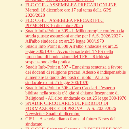
FLC CGIL - ASSEMBLEA PRECARI ONLINE
Martedì 16 dicembre ore 17 sul tema della GPS
2026/2028
FLC CGIL - ASSEBLEA PRECARI FLC
PIEMONTE 16 dicembre 2025
Snadir Info-Point n.509 - Il Milleproroghe conferma la
strada giusta: assunzioni anche per l’A.S. 2026/2027 -
All'albo sindacale ex art.25 legge 300/1970
Snadir Info-Point n.508 All'albo sindacale ex art.25
legge 300/1970 - Avvio da parte dell’INPS della
procedura di liquidazione del TFR – Richiesta
sospensione della pratica
Snadir Info-Point n.507 - Ennesima sentenza a favore
dei docenti di religione precari. Adesso è indispensabile
aumentare la quota dei posti di ruolo - All'albo
sindacale ex art.25 legge 300/1970
Snadir Info-Point n.506 - Caro Cacciari, l’esperto
biblista nella scuola c’è già: si chiama Insegnante di
Religione! - All'albo sindacale ex art.25 legge 300/1970
SNADIR CIRCOLARE SUL PERIODO DI
FORMAZIONE E DI PROVA – A.S. 2025/2026
Newsletter Snadir di dicembre
CISL _ A scuola, diamo forma al futuro News del
sindacato