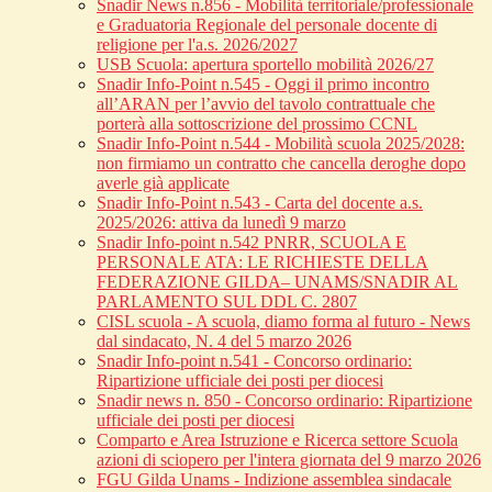
Snadir News n.856 - Mobilità territoriale/professionale
e Graduatoria Regionale del personale docente di
religione per l'a.s. 2026/2027
USB Scuola: apertura sportello mobilità 2026/27
Snadir Info-Point n.545 - Oggi il primo incontro
all’ARAN per l’avvio del tavolo contrattuale che
porterà alla sottoscrizione del prossimo CCNL
Snadir Info-Point n.544 - Mobilità scuola 2025/2028:
non firmiamo un contratto che cancella deroghe dopo
averle già applicate
Snadir Info-Point n.543 - Carta del docente a.s.
2025/2026: attiva da lunedì 9 marzo
Snadir Info-point n.542 PNRR, SCUOLA E
PERSONALE ATA: LE RICHIESTE DELLA
FEDERAZIONE GILDA– UNAMS/SNADIR AL
PARLAMENTO SUL DDL C. 2807
CISL scuola - A scuola, diamo forma al futuro - News
dal sindacato, N. 4 del 5 marzo 2026
Snadir Info-point n.541 - Concorso ordinario:
Ripartizione ufficiale dei posti per diocesi
Snadir news n. 850 - Concorso ordinario: Ripartizione
ufficiale dei posti per diocesi
Comparto e Area Istruzione e Ricerca settore Scuola
azioni di sciopero per l'intera giornata del 9 marzo 2026
FGU Gilda Unams - Indizione assemblea sindacale