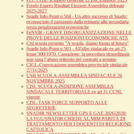
FLC CGIL Sciopero Generale 12 DICEMBRE 2025
Fondo Espero Risultati Elezioni Assemblea delegati
2025-2027
Snadir Info-Point n.504 - Un altro successo di Snadir:
riconosciuto il passaggio dalla primaria alla secondaria
senza penalizzazioni economiche
FeNSIR - GRAVE DISORGANIZZAZIONE NELLE
PROVE DELLE POSIZIONI ECONOMICHE ATA
Cisl scuola presenta "A scuola, diamo forma al futuro"
Snadir Info-Point n.503 - All'albo sindacale ex art.25
legge 300/1970. Cassazione: la procedura straordinaria
non sana l’abuso reiterato dei contratti a termine
CIGL-Convocazione assemblea provinciale sindacale
27/11/2025
USB SCUOLA-ASSEMBLEA SINDACALE 26
NOVEMBRE 2025
CISL SCUOLA-INDIZIONE ASSEMBLEA
SINDACALE TERRITORIALE ex art.31 CCNL
vigente
CISL-TASK FORCE SUPPORTO ALLE
SEGRETERIE
SNADIR NEWSLETTER GPS E GAE 2026/2028:
LA FGU/SNADIR CHIEDE AL MIM PARITÀ DI
TRATTAMENTO PER I DOCENTI DI RELIGIONE
CATTOLICA