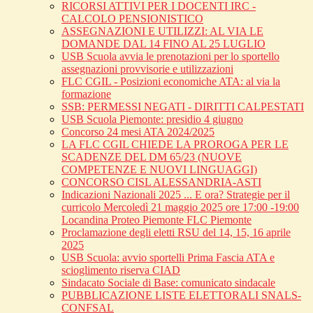
RICORSI ATTIVI PER I DOCENTI IRC -
CALCOLO PENSIONISTICO
ASSEGNAZIONI E UTILIZZI: AL VIA LE
DOMANDE DAL 14 FINO AL 25 LUGLIO
USB Scuola avvia le prenotazioni per lo sportello
assegnazioni provvisorie e utilizzazioni
FLC CGIL - Posizioni economiche ATA: al via la
formazione
SSB: PERMESSI NEGATI - DIRITTI CALPESTATI
USB Scuola Piemonte: presidio 4 giugno
Concorso 24 mesi ATA 2024/2025
LA FLC CGIL CHIEDE LA PROROGA PER LE
SCADENZE DEL DM 65/23 (NUOVE
COMPETENZE E NUOVI LINGUAGGI)
CONCORSO CISL ALESSANDRIA-ASTI
Indicazioni Nazionali 2025 ... E ora? Strategie per il
curricolo Mercoledì 21 maggio 2025 ore 17:00 -19:00
Locandina Proteo Piemonte FLC Piemonte
Proclamazione degli eletti RSU del 14, 15, 16 aprile
2025
USB Scuola: avvio sportelli Prima Fascia ATA e
scioglimento riserva CIAD
Sindacato Sociale di Base: comunicato sindacale
PUBBLICAZIONE LISTE ELETTORALI SNALS-
CONFSAL