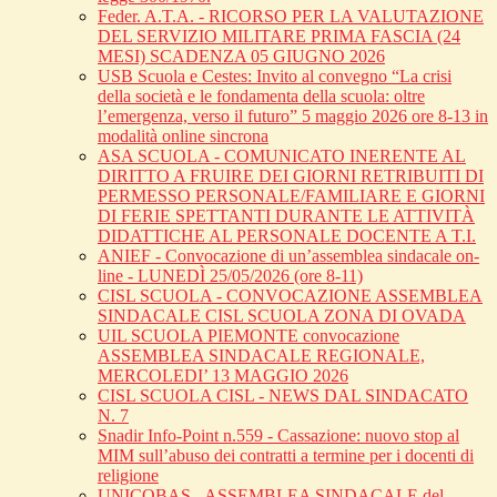
Feder. A.T.A. - RICORSO PER LA VALUTAZIONE
DEL SERVIZIO MILITARE PRIMA FASCIA (24
MESI) SCADENZA 05 GIUGNO 2026
USB Scuola e Cestes: Invito al convegno “La crisi
della società e le fondamenta della scuola: oltre
l’emergenza, verso il futuro” 5 maggio 2026 ore 8-13 in
modalità online sincrona
ASA SCUOLA - COMUNICATO INERENTE AL
DIRITTO A FRUIRE DEI GIORNI RETRIBUITI DI
PERMESSO PERSONALE/FAMILIARE E GIORNI
DI FERIE SPETTANTI DURANTE LE ATTIVITÀ
DIDATTICHE AL PERSONALE DOCENTE A T.I.
ANIEF - Convocazione di un’assemblea sindacale on-
line - LUNEDÌ 25/05/2026 (ore 8-11)
CISL SCUOLA - CONVOCAZIONE ASSEMBLEA
SINDACALE CISL SCUOLA ZONA DI OVADA
UIL SCUOLA PIEMONTE convocazione
ASSEMBLEA SINDACALE REGIONALE,
MERCOLEDI’ 13 MAGGIO 2026
CISL SCUOLA CISL - NEWS DAL SINDACATO
N. 7
Snadir Info-Point n.559 - Cassazione: nuovo stop al
MIM sull’abuso dei contratti a termine per i docenti di
religione
UNICOBAS - ASSEMBLEA SINDACALE del