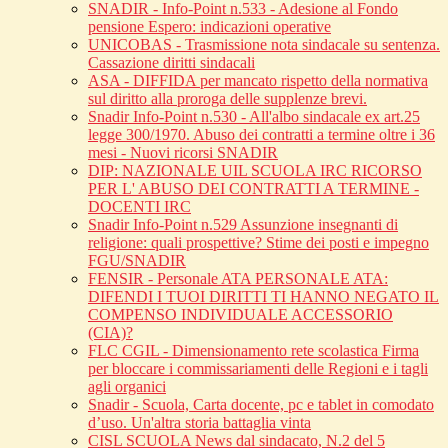
SNADIR - Info-Point n.533 - Adesione al Fondo
pensione Espero: indicazioni operative
UNICOBAS - Trasmissione nota sindacale su sentenza.
Cassazione diritti sindacali
ASA - DIFFIDA per mancato rispetto della normativa
sul diritto alla proroga delle supplenze brevi.
Snadir Info-Point n.530 - All'albo sindacale ex art.25
legge 300/1970. Abuso dei contratti a termine oltre i 36
mesi - Nuovi ricorsi SNADIR
DIP: NAZIONALE UIL SCUOLA IRC RICORSO
PER L' ABUSO DEI CONTRATTI A TERMINE -
DOCENTI IRC
Snadir Info-Point n.529 Assunzione insegnanti di
religione: quali prospettive? Stime dei posti e impegno
FGU/SNADIR
FENSIR - Personale ATA PERSONALE ATA:
DIFENDI I TUOI DIRITTI TI HANNO NEGATO IL
COMPENSO INDIVIDUALE ACCESSORIO
(CIA)?
FLC CGIL - Dimensionamento rete scolastica Firma
per bloccare i commissariamenti delle Regioni e i tagli
agli organici
Snadir - Scuola, Carta docente, pc e tablet in comodato
d’uso. Un'altra storia battaglia vinta
CISL SCUOLA News dal sindacato, N.2 del 5