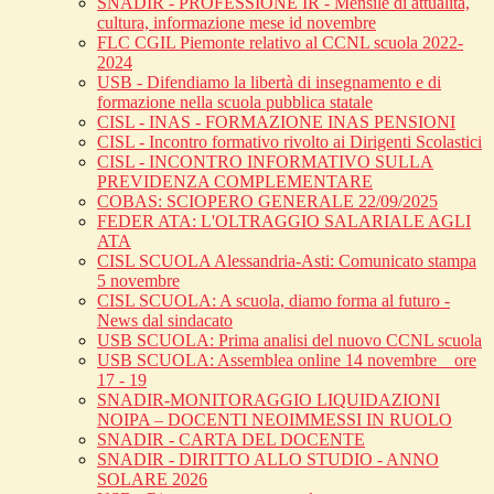
SNADIR - PROFESSIONE IR - Mensile di attualità,
cultura, informazione mese id novembre
FLC CGIL Piemonte relativo al CCNL scuola 2022-
2024
USB - Difendiamo la libertà di insegnamento e di
formazione nella scuola pubblica statale
CISL - INAS - FORMAZIONE INAS PENSIONI
CISL - Incontro formativo rivolto ai Dirigenti Scolastici
CISL - INCONTRO INFORMATIVO SULLA
PREVIDENZA COMPLEMENTARE
COBAS: SCIOPERO GENERALE 22/09/2025
FEDER ATA: L'OLTRAGGIO SALARIALE AGLI
ATA
CISL SCUOLA Alessandria-Asti: Comunicato stampa
5 novembre
CISL SCUOLA: A scuola, diamo forma al futuro -
News dal sindacato
USB SCUOLA: Prima analisi del nuovo CCNL scuola
USB SCUOLA: Assemblea online 14 novembre _ ore
17 - 19
SNADIR-MONITORAGGIO LIQUIDAZIONI
NOIPA – DOCENTI NEOIMMESSI IN RUOLO
SNADIR - CARTA DEL DOCENTE
SNADIR - DIRITTO ALLO STUDIO - ANNO
SOLARE 2026