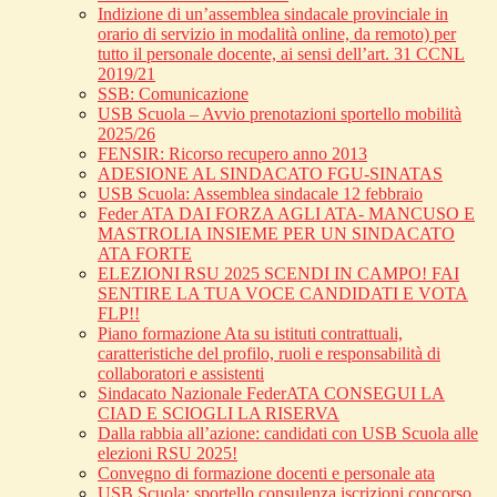
Indizione di un’assemblea sindacale provinciale in
orario di servizio in modalità online, da remoto) per
tutto il personale docente, ai sensi dell’art. 31 CCNL
2019/21
SSB: Comunicazione
USB Scuola – Avvio prenotazioni sportello mobilità
2025/26
FENSIR: Ricorso recupero anno 2013
ADESIONE AL SINDACATO FGU-SINATAS
USB Scuola: Assemblea sindacale 12 febbraio
Feder ATA DAI FORZA AGLI ATA- MANCUSO E
MASTROLIA INSIEME PER UN SINDACATO
ATA FORTE
ELEZIONI RSU 2025 SCENDI IN CAMPO! FAI
SENTIRE LA TUA VOCE CANDIDATI E VOTA
FLP!!
Piano formazione Ata su istituti contrattuali,
caratteristiche del profilo, ruoli e responsabilità di
collaboratori e assistenti
Sindacato Nazionale FederATA CONSEGUI LA
CIAD E SCIOGLI LA RISERVA
Dalla rabbia all’azione: candidati con USB Scuola alle
elezioni RSU 2025!
Convegno di formazione docenti e personale ata
USB Scuola: sportello consulenza iscrizioni concorso