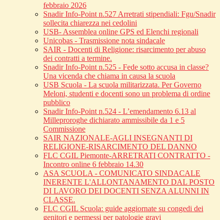
febbraio 2026
Snadir Info-Point n.527 Arretrati stipendiali: Fgu/Snadir
sollecita chiarezza nei cedolini
USB- Assemblea online GPS ed Elenchi regionali
Unicobas - Trasmissione nota sindacale
SAIR - Docenti di Religione: risarcimento per abuso
dei contratti a termine.
Snadir Info-Point n.525 - Fede sotto accusa in classe?
Una vicenda che chiama in causa la scuola
USB Scuola - La scuola militarizzata. Per Governo
Meloni, studenti e docenti sono un problema di ordine
pubblico
Snadir Info-Point n.524 - L’emendamento 6.13 al
Milleproroghe dichiarato ammissibile da 1 e 5
Commissione
SAIR NAZIONALE-AGLI INSEGNANTI DI
RELIGIONE-RISARCIMENTO DEL DANNO
FLC CGIL Piemonte-ARRETRATI CONTRATTO -
Incontro online 6 febbraio 14.30
ASA SCUOLA - COMUNICATO SINDACALE
INERENTE L'ALLONTANAMENTO DAL POSTO
DI LAVORO DEI DOCENTI SENZA ALUNNI IN
CLASSE.
FLC CGIL Scuola: guide aggiornate su congedi dei
genitori e permessi per patologie gravi