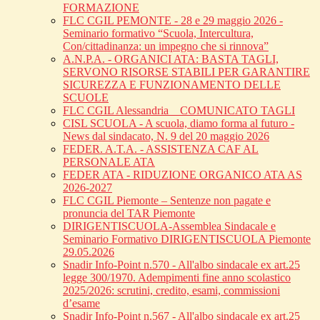
FORMAZIONE
FLC CGIL PEMONTE - 28 e 29 maggio 2026 -
Seminario formativo “Scuola, Intercultura,
Con/cittadinanza: un impegno che si rinnova”
A.N.P.A. - ORGANICI ATA: BASTA TAGLI,
SERVONO RISORSE STABILI PER GARANTIRE
SICUREZZA E FUNZIONAMENTO DELLE
SCUOLE
FLC CGIL Alessandria _ COMUNICATO TAGLI
CISL SCUOLA - A scuola, diamo forma al futuro -
News dal sindacato, N. 9 del 20 maggio 2026
FEDER. A.T.A. - ASSISTENZA CAF AL
PERSONALE ATA
FEDER ATA - RIDUZIONE ORGANICO ATA AS
2026-2027
FLC CGIL Piemonte – Sentenze non pagate e
pronuncia del TAR Piemonte
DIRIGENTISCUOLA-Assemblea Sindacale e
Seminario Formativo DIRIGENTISCUOLA Piemonte
29.05.2026
Snadir Info-Point n.570 - All'albo sindacale ex art.25
legge 300/1970. Adempimenti fine anno scolastico
2025/2026: scrutini, credito, esami, commissioni
d’esame
Snadir Info-Point n.567 - All'albo sindacale ex art.25