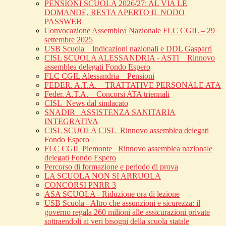
PENSIONI SCUOLA 2026/27: AL VIA LE
DOMANDE, RESTA APERTO IL NODO
PASSWEB
Convocazione Assemblea Nazionale FLC CGIL – 29
settembre 2025
USB Scuola _ Indicazioni nazionali e DDL Gasparri
CISL SCUOLA ALESSANDRIA - ASTI _ Rinnovo
assemblea delegati Fondo Espero
FLC CGIL Alessandria _ Pensioni
FEDER. A.T.A. _ TRATTATIVE PERSONALE ATA
Feder. A.T.A. _ Concorsi ATA triennali
CISL_News dal sindacato
SNADIR_ ASSISTENZA SANITARIA
INTEGRATIVA
CISL SCUOLA CISL_Rinnovo assemblea delegati
Fondo Espero
FLC CGIL Piemonte _Rinnovo assemblea nazionale
delegati Fondo Espero
Percorso di formazione e periodo di prova
LA SCUOLA NON SI ARRUOLA
CONCORSI PNRR 3
ASA SCUOLA - Riduzione ora di lezione
USB Scuola - Altro che assunzioni e sicurezza: il
governo regala 260 milioni alle assicurazioni private
sottraendoli ai veri bisogni della scuola statale