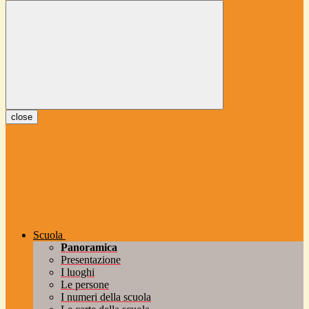
close
Scuola
Panoramica
Presentazione
I luoghi
Le persone
I numeri della scuola