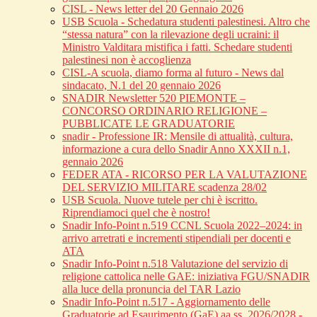
CISL - News letter del 20 Gennaio 2026
USB Scuola - Schedatura studenti palestinesi. Altro che
“stessa natura” con la rilevazione degli ucraini: il
Ministro Valditara mistifica i fatti. Schedare studenti
palestinesi non è accoglienza
CISL-A scuola, diamo forma al futuro - News dal
sindacato, N.1 del 20 gennaio 2026
SNADIR Newsletter 520 PIEMONTE –
CONCORSO ORDINARIO RELIGIONE –
PUBBLICATE LE GRADUATORIE
snadir - Professione IR: Mensile di attualità, cultura,
informazione a cura dello Snadir Anno XXXII n.1,
gennaio 2026
FEDER ATA - RICORSO PER LA VALUTAZIONE
DEL SERVIZIO MILITARE scadenza 28/02
USB Scuola. Nuove tutele per chi è iscritto.
Riprendiamoci quel che è nostro!
Snadir Info-Point n.519 CCNL Scuola 2022–2024: in
arrivo arretrati e incrementi stipendiali per docenti e
ATA
Snadir Info-Point n.518 Valutazione del servizio di
religione cattolica nelle GAE: iniziativa FGU/SNADIR
alla luce della pronuncia del TAR Lazio
Snadir Info-Point n.517 - Aggiornamento delle
Graduatorie ad Esaurimento (GaE) aa.ss. 2026/2028 -