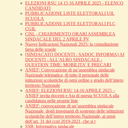
ELEZIONI RSU 14,15,16 APRILE 2025 - ELENCO
CANDIDATI
PUBBLICAZIONE LISTE ELETTORALI UIL
SCUOLA
PUBBLICAZIONE LISTE ELETTORALI FLC
CGIL
CISL - CHIARIMENTO ORARI ASSEMBLEA
SINDACALE DEL 2 APRILE PV
Nuove Indicazioni Nazionali 2025: la consultazione
farsa delle scuole
[SINDACATO DOCENTI - SADOC INFORMA] AI
DOCENTI - ALL'ALBO SINDACALE -
QUESTION TIME: MOBILITA' E PRECARI
ANIEF: Convocazione di un’assemblea sindacale
Nazionale telematica, di tutto il personale delle
istituzioni scolastiche di ogni ordine e grado dell’intero
territorio Nazionale
ANIEF: ELEZIONI RSU 14-16 APRILE 2025 –
ANIEF invita docenti e Ata di questa SCUOLA alla
candidatura nelle proprie liste
ANIEF: convocazione di un’assemblea sindacale
Nazionale, degli insegnanti di sostegno delle istituzioni
scolastiche dell’intero territorio Nazionale, ai sensi
dell’art. 31 del ccnl 2019-2021, che si t
SSB: Informativa sindacale