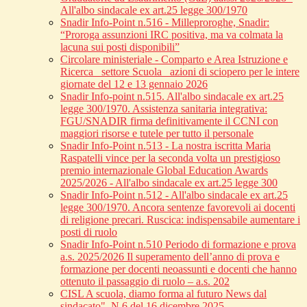
All'albo sindacale ex art.25 legge 300/1970
Snadir Info-Point n.516 - Milleproroghe, Snadir:
“Proroga assunzioni IRC positiva, ma va colmata la
lacuna sui posti disponibili”
Circolare ministeriale - Comparto e Area Istruzione e
Ricerca_ settore Scuola_ azioni di sciopero per le intere
giornate del 12 e 13 gennaio 2026
Snadir Info-point n.515. All'albo sindacale ex art.25
legge 300/1970. Assistenza sanitaria integrativa:
FGU/SNADIR firma definitivamente il CCNI con
maggiori risorse e tutele per tutto il personale
Snadir Info-Point n.513 - La nostra iscritta Maria
Raspatelli vince per la seconda volta un prestigioso
premio internazionale Global Education Awards
2025/2026 - All'albo sindacale ex art.25 legge 300
Snadir Info-Point n.512 - All'albo sindacale ex art.25
legge 300/1970. Ancora sentenze favorevoli ai docenti
di religione precari. Ruscica: indispensabile aumentare i
posti di ruolo
Snadir Info-Point n.510 Periodo di formazione e prova
a.s. 2025/2026 Il superamento dell’anno di prova e
formazione per docenti neoassunti e docenti che hanno
ottenuto il passaggio di ruolo – a.s. 202
CISL A scuola, diamo forma al futuro News dal
sindacato", N.6 del 16 dicembre 2025