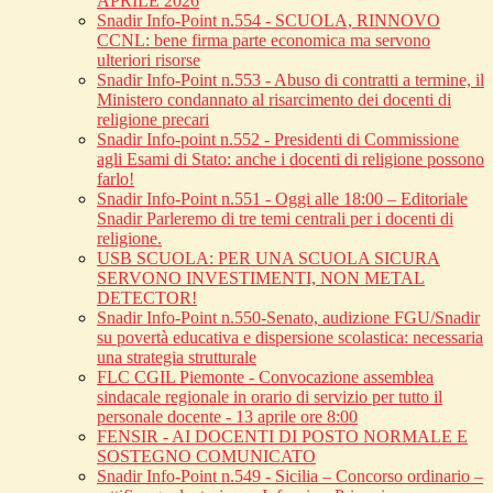
APRILE 2026
Snadir Info-Point n.554 - SCUOLA, RINNOVO
CCNL: bene firma parte economica ma servono
ulteriori risorse
Snadir Info-Point n.553 - Abuso di contratti a termine, il
Ministero condannato al risarcimento dei docenti di
religione precari
Snadir Info-point n.552 - Presidenti di Commissione
agli Esami di Stato: anche i docenti di religione possono
farlo!
Snadir Info-Point n.551 - Oggi alle 18:00 – Editoriale
Snadir Parleremo di tre temi centrali per i docenti di
religione.
USB SCUOLA: PER UNA SCUOLA SICURA
SERVONO INVESTIMENTI, NON METAL
DETECTOR!
Snadir Info-Point n.550-Senato, audizione FGU/Snadir
su povertà educativa e dispersione scolastica: necessaria
una strategia strutturale
FLC CGIL Piemonte - Convocazione assemblea
sindacale regionale in orario di servizio per tutto il
personale docente - 13 aprile ore 8:00
FENSIR - AI DOCENTI DI POSTO NORMALE E
SOSTEGNO COMUNICATO
Snadir Info-Point n.549 - Sicilia – Concorso ordinario –