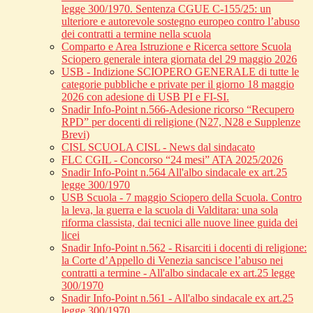
legge 300/1970. Sentenza CGUE C‑155/25: un
ulteriore e autorevole sostegno europeo contro l’abuso
dei contratti a termine nella scuola
Comparto e Area Istruzione e Ricerca settore Scuola
Sciopero generale intera giornata del 29 maggio 2026
USB - Indizione SCIOPERO GENERALE di tutte le
categorie pubbliche e private per il giorno 18 maggio
2026 con adesione di USB PI e FI-SI.
Snadir Info-Point n.566-Adesione ricorso “Recupero
RPD” per docenti di religione (N27, N28 e Supplenze
Brevi)
CISL SCUOLA CISL - News dal sindacato
FLC CGIL - Concorso “24 mesi” ATA 2025/2026
Snadir Info-Point n.564 All'albo sindacale ex art.25
legge 300/1970
USB Scuola - 7 maggio Sciopero della Scuola. Contro
la leva, la guerra e la scuola di Valditara: una sola
riforma classista, dai tecnici alle nuove linee guida dei
licei
Snadir Info-Point n.562 - Risarciti i docenti di religione:
la Corte d’Appello di Venezia sancisce l’abuso nei
contratti a termine - All'albo sindacale ex art.25 legge
300/1970
Snadir Info-Point n.561 - All'albo sindacale ex art.25
legge 300/1970.