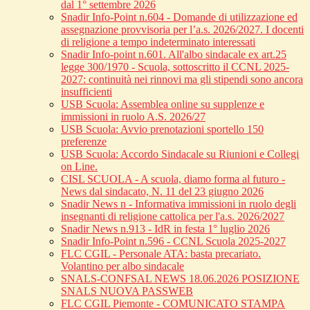
dal 1° settembre 2026
Snadir Info-Point n.604 - Domande di utilizzazione ed
assegnazione provvisoria per l’a.s. 2026/2027. I docenti
di religione a tempo indeterminato interessati
Snadir Info-point n.601. All'albo sindacale ex art.25
legge 300/1970 - Scuola, sottoscritto il CCNL 2025-
2027: continuità nei rinnovi ma gli stipendi sono ancora
insufficienti
USB Scuola: Assemblea online su supplenze e
immissioni in ruolo A.S. 2026/27
USB Scuola: Avvio prenotazioni sportello 150
preferenze
USB Scuola: Accordo Sindacale su Riunioni e Collegi
on Line.
CISL SCUOLA - A scuola, diamo forma al futuro -
News dal sindacato, N. 11 del 23 giugno 2026
Snadir News n - Informativa immissioni in ruolo degli
insegnanti di religione cattolica per l'a.s. 2026/2027
Snadir News n.913 - IdR in festa 1° luglio 2026
Snadir Info-Point n.596 - CCNL Scuola 2025-2027
FLC CGIL - Personale ATA: basta precariato.
Volantino per albo sindacale
SNALS-CONFSAL NEWS 18.06.2026 POSIZIONE
SNALS NUOVA PASSWEB
FLC CGIL Piemonte - COMUNICATO STAMPA