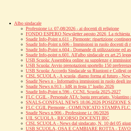
Albo sindacale
Professione i.r. 07-08/2026 - ai docenti di religione
FONDO ESPERO Newsletter agosto 2026_La richiesta di
Snadir Info-Point n.611 - Piemonte: ripartizione continge
Snadir Info-Point n.606 - Immissioni in ruolo docenti di 
Snadir Info-Point n.604 - Domande di utilizzazione ed ass
Snadir Info-point n.601. All'albo sindacale ex art.25 leg
USB Scuola: Assemblea online su supplenze e immission
USB Scuola: Avvio prenotazioni sportello 150 preferenz
USB Scuola: Accordo Sindacale su Riunioni e Collegi o
CISL SCUOLA - A scuola, diamo forma al futuro - News 
Snadir News n - Informativa immissioni in ruolo degli inse
Snadir News n.913 - IdR in festa 1° luglio 2026
Snadir Info-Point n.596 - CCNL Scuola 2025-2027
FLC CGIL - Personale ATA: basta precariato. Volantino p
SNALS-CONFSAL NEWS 18.06.2026 POSIZIONE
FLC CGIL Piemonte - COMUNICATO STAMPA FL
Snadir News n.906 - Professione i.r. 06/2026
UIL SCUOLA - RICORSO DOCENTI IRC
CISL SCUOLA - News dal sindacato, N. 10 del 05 giu
USB SCUOLA, OSA E CAMBIARE ROTTA - TAV