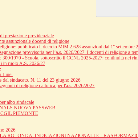
 prestazione previdenziale
nte assunzionale docenti di religione
religione: pubblicato il decreto MIM 2.628 assunzioni dal 1° settembre 
egnazione provvisoria per l’a.s. 2026/2027. I docenti di religione a tem
ge 300/1970 - Scuola, sottoscritto il CCNL 2025-2027: continuità nei rin
i in ruolo A.S. 2026/27
e
n Line.
dal sindacato, N. 11 del 23 giugno 2026
gnanti di religione cattolica per l'a.s. 2026/2027
er albo sindacale
 SNALS NUOVA PASSWEB
C CGIL PIEMONTE
gno 2026
OLA ROTONDA: INDICAZIONI NAZIONALI E TRASFORMAZ