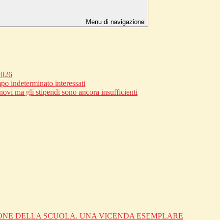
Menu di navigazione
2026
po indeterminato interessati
novi ma gli stipendi sono ancora insufficienti
IONE DELLA SCUOLA. UNA VICENDA ESEMPLARE