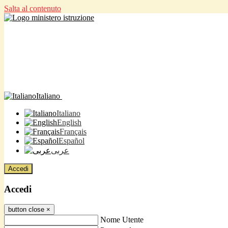
Salta al contenuto
Italiano
Italiano
English
Français
Español
عربى
Accedi
Accedi
button close
×
Nome Utente