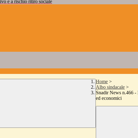
vo e a rischio ritiro sociale
Home
>
Albo sindacale
>
Snadir News n.466 - P
ed economici