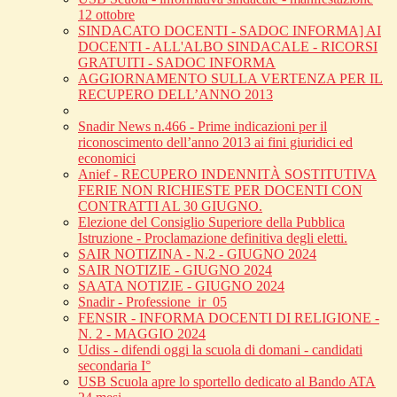
12 ottobre
SINDACATO DOCENTI - SADOC INFORMA] AI
DOCENTI - ALL'ALBO SINDACALE - RICORSI
GRATUITI - SADOC INFORMA
AGGIORNAMENTO SULLA VERTENZA PER IL
RECUPERO DELL’ANNO 2013
Snadir News n.466 - Prime indicazioni per il
riconoscimento dell’anno 2013 ai fini giuridici ed
economici
Anief - RECUPERO INDENNITÀ SOSTITUTIVA
FERIE NON RICHIESTE PER DOCENTI CON
CONTRATTI AL 30 GIUGNO.
Elezione del Consiglio Superiore della Pubblica
Istruzione - Proclamazione definitiva degli eletti.
SAIR NOTIZINA - N.2 - GIUGNO 2024
SAIR NOTIZIE - GIUGNO 2024
SAATA NOTIZIE - GIUGNO 2024
Snadir - Professione_ir_05
FENSIR - INFORMA DOCENTI DI RELIGIONE -
N. 2 - MAGGIO 2024
Udiss - difendi oggi la scuola di domani - candidati
secondaria I°
USB Scuola apre lo sportello dedicato al Bando ATA