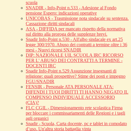
scuola
SNADIR - Info-Point n.533 - Adesione al Fondo
pensione Espero: indicazioni operative
UNICOBAS - Trasmissione nota sindacale su sentenza.
Cassazione diritti sindacali
ASA - DIFFIDA per mancato rispetto della normativa
sul diritto alla proroga delle supplenze brevi.
Snadir Info-Point n.530 - All'albo sindacale ex art.25
legge 300/1970. Abuso dei contratti a termine oltre i 36
mesi - Nuovi ricorsi SNADIR
DIP: NAZIONALE UIL SCUOLA IRC RICORSO
PER L' ABUSO DEI CONTRATTI A TERMINE -
DOCENTI IRC
Snadir Info-Point n.529 Assunzione insegnanti di
religione: quali prospettive? Stime dei posti e impegno
FGU/SNADIR
FENSIR - Personale ATA PERSONALE ATA:
DIFENDI I TUOI DIRITTI TI HANNO NEGATO IL
COMPENSO INDIVIDUALE ACCESSORIO
(CIA)?
FLC CGIL - Dimensionamento rete scolastica Firma
per bloccare i commissariamenti delle Regioni e i tagli
agli organici
Snadir - Scuola, Carta docente, pc e tablet in comodato
d’uso. Un'altra storia battaglia vinta