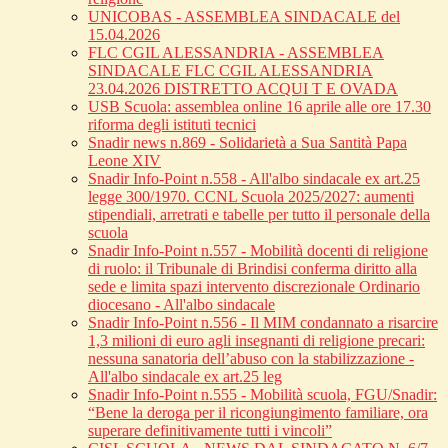
UNICOBAS - ASSEMBLEA SINDACALE del
15.04.2026
FLC CGIL ALESSANDRIA - ASSEMBLEA
SINDACALE FLC CGIL ALESSANDRIA
23.04.2026 DISTRETTO ACQUI T E OVADA
USB Scuola: assemblea online 16 aprile alle ore 17.30
riforma degli istituti tecnici
Snadir news n.869 - Solidarietà a Sua Santità Papa
Leone XIV
Snadir Info-Point n.558 - All'albo sindacale ex art.25
legge 300/1970. CCNL Scuola 2025/2027: aumenti
stipendiali, arretrati e tabelle per tutto il personale della
scuola
Snadir Info-Point n.557 - Mobilità docenti di religione
di ruolo: il Tribunale di Brindisi conferma diritto alla
sede e limita spazi intervento discrezionale Ordinario
diocesano - All'albo sindacale
Snadir Info-Point n.556 - Il MIM condannato a risarcire
1,3 milioni di euro agli insegnanti di religione precari:
nessuna sanatoria dell’abuso con la stabilizzazione -
All'albo sindacale ex art.25 leg
Snadir Info-Point n.555 - Mobilità scuola, FGU/Snadir:
“Bene la deroga per il ricongiungimento familiare, ora
superare definitivamente tutti i vincoli”