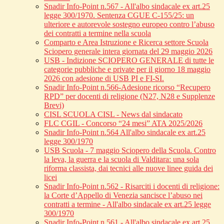
Snadir Info-Point n.567 - All'albo sindacale ex art.25
legge 300/1970. Sentenza CGUE C‑155/25: un
ulteriore e autorevole sostegno europeo contro l’abuso
dei contratti a termine nella scuola
Comparto e Area Istruzione e Ricerca settore Scuola
Sciopero generale intera giornata del 29 maggio 2026
USB - Indizione SCIOPERO GENERALE di tutte le
categorie pubbliche e private per il giorno 18 maggio
2026 con adesione di USB PI e FI-SI.
Snadir Info-Point n.566-Adesione ricorso “Recupero
RPD” per docenti di religione (N27, N28 e Supplenze
Brevi)
CISL SCUOLA CISL - News dal sindacato
FLC CGIL - Concorso “24 mesi” ATA 2025/2026
Snadir Info-Point n.564 All'albo sindacale ex art.25
legge 300/1970
USB Scuola - 7 maggio Sciopero della Scuola. Contro
la leva, la guerra e la scuola di Valditara: una sola
riforma classista, dai tecnici alle nuove linee guida dei
licei
Snadir Info-Point n.562 - Risarciti i docenti di religione:
la Corte d’Appello di Venezia sancisce l’abuso nei
contratti a termine - All'albo sindacale ex art.25 legge
300/1970
Snadir Info-Point n.561 - All'albo sindacale ex art.25