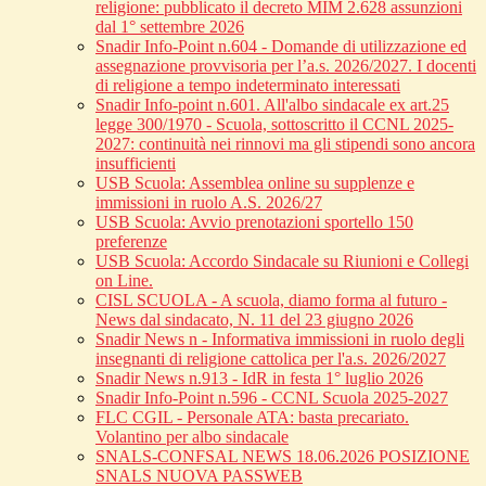
religione: pubblicato il decreto MIM 2.628 assunzioni
dal 1° settembre 2026
Snadir Info-Point n.604 - Domande di utilizzazione ed
assegnazione provvisoria per l’a.s. 2026/2027. I docenti
di religione a tempo indeterminato interessati
Snadir Info-point n.601. All'albo sindacale ex art.25
legge 300/1970 - Scuola, sottoscritto il CCNL 2025-
2027: continuità nei rinnovi ma gli stipendi sono ancora
insufficienti
USB Scuola: Assemblea online su supplenze e
immissioni in ruolo A.S. 2026/27
USB Scuola: Avvio prenotazioni sportello 150
preferenze
USB Scuola: Accordo Sindacale su Riunioni e Collegi
on Line.
CISL SCUOLA - A scuola, diamo forma al futuro -
News dal sindacato, N. 11 del 23 giugno 2026
Snadir News n - Informativa immissioni in ruolo degli
insegnanti di religione cattolica per l'a.s. 2026/2027
Snadir News n.913 - IdR in festa 1° luglio 2026
Snadir Info-Point n.596 - CCNL Scuola 2025-2027
FLC CGIL - Personale ATA: basta precariato.
Volantino per albo sindacale
SNALS-CONFSAL NEWS 18.06.2026 POSIZIONE
SNALS NUOVA PASSWEB