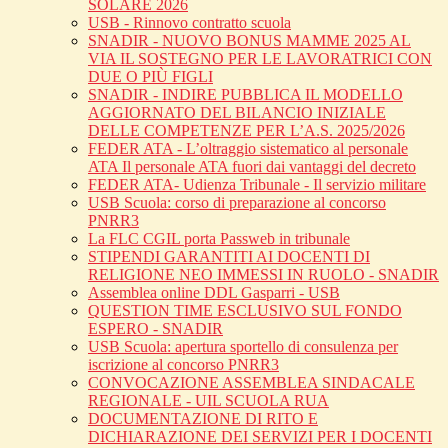
SOLARE 2026
USB - Rinnovo contratto scuola
SNADIR - NUOVO BONUS MAMME 2025 AL
VIA IL SOSTEGNO PER LE LAVORATRICI CON
DUE O PIÙ FIGLI
SNADIR - INDIRE PUBBLICA IL MODELLO
AGGIORNATO DEL BILANCIO INIZIALE
DELLE COMPETENZE PER L’A.S. 2025/2026
FEDER ATA - L’oltraggio sistematico al personale
ATA Il personale ATA fuori dai vantaggi del decreto
FEDER ATA- Udienza Tribunale - Il servizio militare
USB Scuola: corso di preparazione al concorso
PNRR3
La FLC CGIL porta Passweb in tribunale
STIPENDI GARANTITI AI DOCENTI DI
RELIGIONE NEO IMMESSI IN RUOLO - SNADIR
Assemblea online DDL Gasparri - USB
QUESTION TIME ESCLUSIVO SUL FONDO
ESPERO - SNADIR
USB Scuola: apertura sportello di consulenza per
iscrizione al concorso PNRR3
CONVOCAZIONE ASSEMBLEA SINDACALE
REGIONALE - UIL SCUOLA RUA
DOCUMENTAZIONE DI RITO E
DICHIARAZIONE DEI SERVIZI PER I DOCENTI