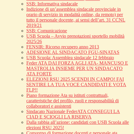
SSB: Informativa sindacale
Indizione di un’assemblea sindacale provinciale in
orario di servizio in modalità online, da remoto) per
tutto il personale docente, ai sensi dell’art. 31 CCNL
2019/21
SSB: Comunicazione
USB Scuola – Avvio prenotazioni sportello mobilità
2025/26
FENSIR: Ricorso recupero anno 2013
ADESIONE AL SINDACATO FGU-SINATAS
USB Scuola: Assemblea sindacale 12 febbraio
Feder ATA DAI FORZA AGLI ATA- MANCUSO E
MASTROLIA INSIEME PER UN SINDACATO
ATA FORTE
ELEZIONI RSU 2025 SCENDI IN CAMPO! FAI
SENTIRE LA TUA VOCE CANDIDATI E VOTA
FLP!!
Piano formazione Ata su istituti contrattuali,
caratteristiche del profilo, ruoli e responsabilità di
collaboratori e assistenti
Sindacato Nazionale FederATA CONSEGUI LA
CIAD E SCIOGLI LA RISERVA
Dalla rabbia all’azione: candidati con USB Scuola alle
elezioni RSU 2025!
Convegno di formazione docenti e personale ata