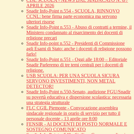
CISL SCUOLA - NEWS DAL SINDACATO N. 6/7
APRILE 2026
Snadir Info-Point n.554 - SCUOLA, RINNOVO
CCNL: bene firma parte economica ma servono
ulteriori risorse
Snadir Info-Point n.553 - Abuso di contratti a termine, il
Ministero condannato al risarcimento dei docenti di
religione precari
Snadir Info-point n.552 - Presidenti di Commissione
agli Esami di Stato: anche i docenti di religione possono
farlo!
Snadir Info-Point n.551 - Oggi alle 18:00 – Editoriale
Snadir Parleremo di tre temi centrali per i docenti di
religione.
USB SCUOLA: PER UNA SCUOLA SICURA
SERVONO INVESTIMENTI, NON METAL
DETECTOR!
Snadir Info-Point n.550-Senato, audizione FGU/Snadir
su povertà educativa e dispersione scolastica: necessaria
una strategia strutturale
FLC CGIL Piemonte - Convocazione assemblea
sindacale regionale in orario di servizio per tutto il
personale docente - 13 aprile ore 8:00
FENSIR - AI DOCENTI DI POSTO NORMALE E
SOSTEGNO COMUNICATO