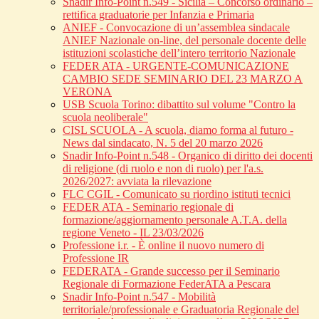
Snadir Info-Point n.549 - Sicilia – Concorso ordinario –
rettifica graduatorie per Infanzia e Primaria
ANIEF - Convocazione di un’assemblea sindacale
ANIEF Nazionale on-line, del personale docente delle
istituzioni scolastiche dell’intero territorio Nazionale
FEDER ATA - URGENTE-COMUNICAZIONE
CAMBIO SEDE SEMINARIO DEL 23 MARZO A
VERONA
USB Scuola Torino: dibattito sul volume "Contro la
scuola neoliberale"
CISL SCUOLA - A scuola, diamo forma al futuro -
News dal sindacato, N. 5 del 20 marzo 2026
Snadir Info-Point n.548 - Organico di diritto dei docenti
di religione (di ruolo e non di ruolo) per l'a.s.
2026/2027: avviata la rilevazione
FLC CGIL - Comunicato su riordino istituti tecnici
FEDER ATA - Seminario regionale di
formazione/aggiornamento personale A.T.A. della
regione Veneto - IL 23/03/2026
Professione i.r. - È online il nuovo numero di
Professione IR
FEDERATA - Grande successo per il Seminario
Regionale di Formazione FederATA a Pescara
Snadir Info-Point n.547 - Mobilità
territoriale/professionale e Graduatoria Regionale del