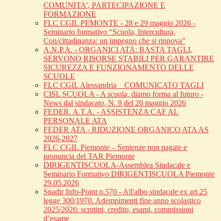
COMUNITA', PARTECIPAZIONE E
FORMAZIONE
FLC CGIL PEMONTE - 28 e 29 maggio 2026 -
Seminario formativo “Scuola, Intercultura,
Con/cittadinanza: un impegno che si rinnova”
A.N.P.A. - ORGANICI ATA: BASTA TAGLI,
SERVONO RISORSE STABILI PER GARANTIRE
SICUREZZA E FUNZIONAMENTO DELLE
SCUOLE
FLC CGIL Alessandria _ COMUNICATO TAGLI
CISL SCUOLA - A scuola, diamo forma al futuro -
News dal sindacato, N. 9 del 20 maggio 2026
FEDER. A.T.A. - ASSISTENZA CAF AL
PERSONALE ATA
FEDER ATA - RIDUZIONE ORGANICO ATA AS
2026-2027
FLC CGIL Piemonte – Sentenze non pagate e
pronuncia del TAR Piemonte
DIRIGENTISCUOLA-Assemblea Sindacale e
Seminario Formativo DIRIGENTISCUOLA Piemonte
29.05.2026
Snadir Info-Point n.570 - All'albo sindacale ex art.25
legge 300/1970. Adempimenti fine anno scolastico
2025/2026: scrutini, credito, esami, commissioni
d’esame