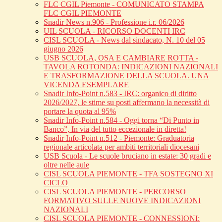
FLC CGIL Piemonte - COMUNICATO STAMPA
FLC CGIL PIEMONTE
Snadir News n.906 - Professione i.r. 06/2026
UIL SCUOLA - RICORSO DOCENTI IRC
CISL SCUOLA - News dal sindacato, N. 10 del 05
giugno 2026
USB SCUOLA, OSA E CAMBIARE ROTTA -
TAVOLA ROTONDA: INDICAZIONI NAZIONALI
E TRASFORMAZIONE DELLA SCUOLA. UNA
VICENDA ESEMPLARE
Snadir Info-Point n.583 - IRC: organico di diritto
2026/2027, le stime su posti affermano la necessità di
portare la quota al 95%
Snadir Info-Point n.584 - Oggi torna “Di Punto in
Banco”, In via del tutto eccezionale in diretta!
Snadir Info-Point n.512 - Piemonte: Graduatoria
regionale articolata per ambiti territoriali diocesani
USB Scuola - Le scuole bruciano in estate: 30 gradi e
oltre nelle aule
CISL SCUOLA PIEMONTE - TFA SOSTEGNO XI
CICLO
CISL SCUOLA PIEMONTE - PERCORSO
FORMATIVO SULLE NUOVE INDICAZIONI
NAZIONALI
CISL SCUOLA PIEMONTE - CONNESSIONI: