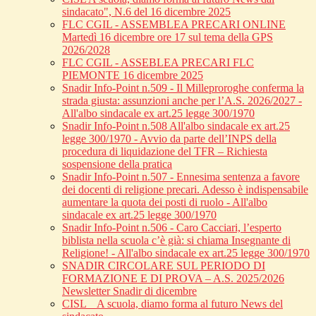
sindacato", N.6 del 16 dicembre 2025
FLC CGIL - ASSEMBLEA PRECARI ONLINE
Martedì 16 dicembre ore 17 sul tema della GPS
2026/2028
FLC CGIL - ASSEBLEA PRECARI FLC
PIEMONTE 16 dicembre 2025
Snadir Info-Point n.509 - Il Milleproroghe conferma la
strada giusta: assunzioni anche per l’A.S. 2026/2027 -
All'albo sindacale ex art.25 legge 300/1970
Snadir Info-Point n.508 All'albo sindacale ex art.25
legge 300/1970 - Avvio da parte dell’INPS della
procedura di liquidazione del TFR – Richiesta
sospensione della pratica
Snadir Info-Point n.507 - Ennesima sentenza a favore
dei docenti di religione precari. Adesso è indispensabile
aumentare la quota dei posti di ruolo - All'albo
sindacale ex art.25 legge 300/1970
Snadir Info-Point n.506 - Caro Cacciari, l’esperto
biblista nella scuola c’è già: si chiama Insegnante di
Religione! - All'albo sindacale ex art.25 legge 300/1970
SNADIR CIRCOLARE SUL PERIODO DI
FORMAZIONE E DI PROVA – A.S. 2025/2026
Newsletter Snadir di dicembre
CISL _ A scuola, diamo forma al futuro News del