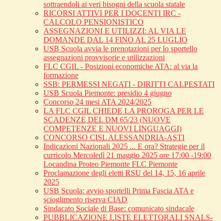
sottraendoli ai veri bisogni della scuola statale
RICORSI ATTIVI PER I DOCENTI IRC -
CALCOLO PENSIONISTICO
ASSEGNAZIONI E UTILIZZI: AL VIA LE
DOMANDE DAL 14 FINO AL 25 LUGLIO
USB Scuola avvia le prenotazioni per lo sportello
assegnazioni provvisorie e utilizzazioni
FLC CGIL - Posizioni economiche ATA: al via la
formazione
SSB: PERMESSI NEGATI - DIRITTI CALPESTATI
USB Scuola Piemonte: presidio 4 giugno
Concorso 24 mesi ATA 2024/2025
LA FLC CGIL CHIEDE LA PROROGA PER LE
SCADENZE DEL DM 65/23 (NUOVE
COMPETENZE E NUOVI LINGUAGGI)
CONCORSO CISL ALESSANDRIA-ASTI
Indicazioni Nazionali 2025 ... E ora? Strategie per il
curricolo Mercoledì 21 maggio 2025 ore 17:00 -19:00
Locandina Proteo Piemonte FLC Piemonte
Proclamazione degli eletti RSU del 14, 15, 16 aprile
2025
USB Scuola: avvio sportelli Prima Fascia ATA e
scioglimento riserva CIAD
Sindacato Sociale di Base: comunicato sindacale
PUBBLICAZIONE LISTE ELETTORALI SNALS-