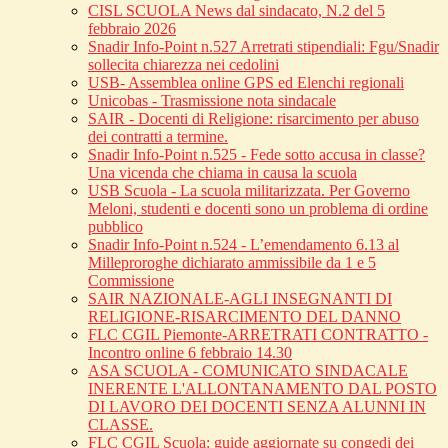
CISL SCUOLA News dal sindacato, N.2 del 5
febbraio 2026
Snadir Info-Point n.527 Arretrati stipendiali: Fgu/Snadir
sollecita chiarezza nei cedolini
USB- Assemblea online GPS ed Elenchi regionali
Unicobas - Trasmissione nota sindacale
SAIR - Docenti di Religione: risarcimento per abuso
dei contratti a termine.
Snadir Info-Point n.525 - Fede sotto accusa in classe?
Una vicenda che chiama in causa la scuola
USB Scuola - La scuola militarizzata. Per Governo
Meloni, studenti e docenti sono un problema di ordine
pubblico
Snadir Info-Point n.524 - L’emendamento 6.13 al
Milleproroghe dichiarato ammissibile da 1 e 5
Commissione
SAIR NAZIONALE-AGLI INSEGNANTI DI
RELIGIONE-RISARCIMENTO DEL DANNO
FLC CGIL Piemonte-ARRETRATI CONTRATTO -
Incontro online 6 febbraio 14.30
ASA SCUOLA - COMUNICATO SINDACALE
INERENTE L'ALLONTANAMENTO DAL POSTO
DI LAVORO DEI DOCENTI SENZA ALUNNI IN
CLASSE.
FLC CGIL Scuola: guide aggiornate su congedi dei