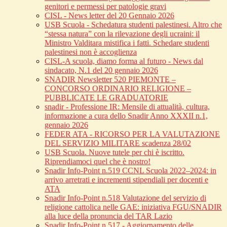
genitori e permessi per patologie gravi
CISL - News letter del 20 Gennaio 2026
USB Scuola - Schedatura studenti palestinesi. Altro che
“stessa natura” con la rilevazione degli ucraini: il
Ministro Valditara mistifica i fatti. Schedare studenti
palestinesi non è accoglienza
CISL-A scuola, diamo forma al futuro - News dal
sindacato, N.1 del 20 gennaio 2026
SNADIR Newsletter 520 PIEMONTE –
CONCORSO ORDINARIO RELIGIONE –
PUBBLICATE LE GRADUATORIE
snadir - Professione IR: Mensile di attualità, cultura,
informazione a cura dello Snadir Anno XXXII n.1,
gennaio 2026
FEDER ATA - RICORSO PER LA VALUTAZIONE
DEL SERVIZIO MILITARE scadenza 28/02
USB Scuola. Nuove tutele per chi è iscritto.
Riprendiamoci quel che è nostro!
Snadir Info-Point n.519 CCNL Scuola 2022–2024: in
arrivo arretrati e incrementi stipendiali per docenti e
ATA
Snadir Info-Point n.518 Valutazione del servizio di
religione cattolica nelle GAE: iniziativa FGU/SNADIR
alla luce della pronuncia del TAR Lazio
Snadir Info-Point n.517 - Aggiornamento delle