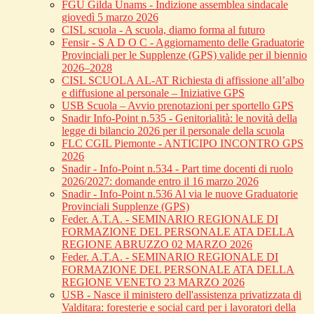
FGU Gilda Unams - Indizione assemblea sindacale
giovedì 5 marzo 2026
CISL scuola - A scuola, diamo forma al futuro
Fensir - S A D O C - Aggiornamento delle Graduatorie
Provinciali per le Supplenze (GPS) valide per il biennio
2026–2028
CISL SCUOLA AL-AT Richiesta di affissione all’albo
e diffusione al personale – Iniziative GPS
USB Scuola – Avvio prenotazioni per sportello GPS
Snadir Info-Point n.535 - Genitorialità: le novità della
legge di bilancio 2026 per il personale della scuola
FLC CGIL Piemonte - ANTICIPO INCONTRO GPS
2026
Snadir - Info-Point n.534 - Part time docenti di ruolo
2026/2027: domande entro il 16 marzo 2026
Snadir - Info-Point n.536 Al via le nuove Graduatorie
Provinciali Supplenze (GPS)
Feder. A.T.A. - SEMINARIO REGIONALE DI
FORMAZIONE DEL PERSONALE ATA DELLA
REGIONE ABRUZZO 02 MARZO 2026
Feder. A.T.A. - SEMINARIO REGIONALE DI
FORMAZIONE DEL PERSONALE ATA DELLA
REGIONE VENETO 23 MARZO 2026
USB - Nasce il ministero dell'assistenza privatizzata di
Valditara: foresterie e social card per i lavoratori della