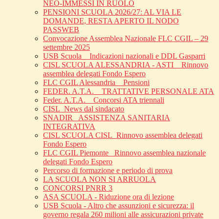
NEO-IMMESSI IN RUOLO
PENSIONI SCUOLA 2026/27: AL VIA LE
DOMANDE, RESTA APERTO IL NODO
PASSWEB
Convocazione Assemblea Nazionale FLC CGIL – 29
settembre 2025
USB Scuola _ Indicazioni nazionali e DDL Gasparri
CISL SCUOLA ALESSANDRIA - ASTI _ Rinnovo
assemblea delegati Fondo Espero
FLC CGIL Alessandria _ Pensioni
FEDER. A.T.A. _ TRATTATIVE PERSONALE ATA
Feder. A.T.A. _ Concorsi ATA triennali
CISL_News dal sindacato
SNADIR_ ASSISTENZA SANITARIA
INTEGRATIVA
CISL SCUOLA CISL_Rinnovo assemblea delegati
Fondo Espero
FLC CGIL Piemonte _Rinnovo assemblea nazionale
delegati Fondo Espero
Percorso di formazione e periodo di prova
LA SCUOLA NON SI ARRUOLA
CONCORSI PNRR 3
ASA SCUOLA - Riduzione ora di lezione
USB Scuola - Altro che assunzioni e sicurezza: il
governo regala 260 milioni alle assicurazioni private