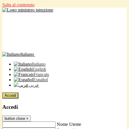
Salta al contenuto
Italiano
Italiano
English
Français
Español
عربى
Accedi
Accedi
button close
×
Nome Utente