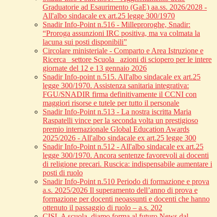
Graduatorie ad Esaurimento (GaE) aa.ss. 2026/2028 -
All'albo sindacale ex art.25 legge 300/1970
Snadir Info-Point n.516 - Milleproroghe, Snadir:
“Proroga assunzioni IRC positiva, ma va colmata la
lacuna sui posti disponibili”
Circolare ministeriale - Comparto e Area Istruzione e
Ricerca_ settore Scuola_ azioni di sciopero per le intere
giornate del 12 e 13 gennaio 2026
Snadir Info-point n.515. All'albo sindacale ex art.25
legge 300/1970. Assistenza sanitaria integrativa:
FGU/SNADIR firma definitivamente il CCNI con
maggiori risorse e tutele per tutto il personale
Snadir Info-Point n.513 - La nostra iscritta Maria
Raspatelli vince per la seconda volta un prestigioso
premio internazionale Global Education Awards
2025/2026 - All'albo sindacale ex art.25 legge 300
Snadir Info-Point n.512 - All'albo sindacale ex art.25
legge 300/1970. Ancora sentenze favorevoli ai docenti
di religione precari. Ruscica: indispensabile aumentare i
posti di ruolo
Snadir Info-Point n.510 Periodo di formazione e prova
a.s. 2025/2026 Il superamento dell’anno di prova e
formazione per docenti neoassunti e docenti che hanno
ottenuto il passaggio di ruolo – a.s. 202
CISL A scuola, diamo forma al futuro News dal