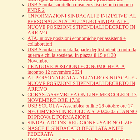
USB Scuola: sportello consulenza iscrizioni concorso
PNRR 2
[INFORMAZIONI SINDACALI E INIZIATIVE] AL
PERSONALE ATA - ALL'ALBO SINDACALE -
NUOVE POSIZIONI STIPENDIALI DECRETO IN
ARRIVO
ATA, nuove posizioni economiche per assistenti e
collaboratori
USB Scuola sempre dalla parte degli studenti, contro la
guerra e chi la sostiene. In piazza il 15 e il 30
Novembre
LE NUOVE POSIZIONI ECONOMICHE ATA
incontro 12 novembre 2024
AL PERSONALE ATA - ALL'ALBO SINDACALE -
NUOVE POSIZIONI STIPENDIALI DECRETO IN
ARRIVO
COBAS: ASSEMBLEA ON LINE MERCOLEDI' 13
NOVEMBRE ORE 17,30
USB SCUOLA - Assemblea online 28 ottobre ore 17
NEO IMMESSI IN RUOLO A.S. 2024/2025 - ANNO
DI PROVA E FORMAZIONE
SINDACATO INS. RELIGIONE - SAIR NOTIZIE
NASCE IL SINDACATO DEGLI ATA ANIEF
FEDERATA
USB Scuola - informativa sindacale - manifestazione