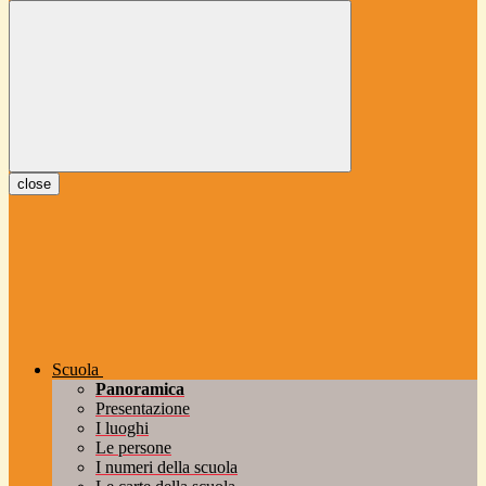
close
Scuola
Panoramica
Presentazione
I luoghi
Le persone
I numeri della scuola