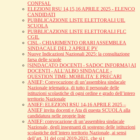
CONFSAL
ELEZIONI RSU 14,15,16 APRILE 2025 - ELENCO
CANDIDATI
PUBBLICAZIONE LISTE ELETTORALI UIL
SCUOLA
PUBBLICAZIONE LISTE ELETTORALI FLC
CGIL
CISL - CHIARIMENTO ORARI ASSEMBLEA
SINDACALE DEL 2 APRILE PV
Nuove Indicazioni Nazionali 2025: la consultazione
farsa delle scuole
[SINDACATO DOCENTI - SADOC INFORMA] AI
DOCENTI - ALL'ALBO SINDACALE -
QUESTION TIME: MOBILITA' E PRECARI
ANIEF: Convocazione di un’assemblea sindacale
Nazionale telematica, di tutto il personale delle
istituzioni scolastiche di ogni ordine e grado dell’intero
territorio Nazionale
ANIEF: ELEZIONI RSU 14-16 APRILE 2025 –
ANIEF invita docenti e Ata di questa SCUOLA alla
candidatura nelle proprie liste
ANIEF: convocazione di un’assemblea sindacale
Nazionale, degli insegnanti di sostegno delle istituzioni
scolastiche dell’intero territorio Nazionale, ai sensi
dell’art. 31 del ccnl 2019-2021, che si t