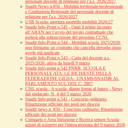
personale docente di religione per l’a.s. 2026/2027
Snadir News n.856 - Mobilità territoriale/professionale
e Graduatoria Regionale del personale docente di
religione per l'a.s. 2026/2027
USB Scuola: apertura sportello mobilità 2026/27
Snadir Info-Point n.545 - Oggi il primo incontro
all’ARAN per l’avvio del tavolo contrattuale che
porterà alla sottoscrizione del prossimo CCNL
Snadir Info-Point n.544 - Mobilità scuola 2025/2028:
non firmiamo un contratto che cancella deroghe dopo
averle già applicate
Snadir Info-Point n.543 - Carta del docente a.s.
2025/2026: attiva da lunedì 9 marzo
Snadir Info-point n.542 PNRR, SCUOLA E
PERSONALE ATA: LE RICHIESTE DELLA
FEDERAZIONE GILDA– UNAMS/SNADIR AL
PARLAMENTO SUL DDL C. 2807
CISL scuola - A scuola, diamo forma al futuro - News
dal sindacato, N. 4 del 5 marzo 2026
Snadir Info-point n.541 - Concorso ordinario:
Ripartizione ufficiale dei posti per diocesi
Snadir news n. 850 - Concorso ordinario: Ripartizione
ufficiale dei posti per diocesi
Comparto e Area Istruzione e Ricerca settore Scuola
azioni di sciopero per l'intera giornata del 9 marzo 2026