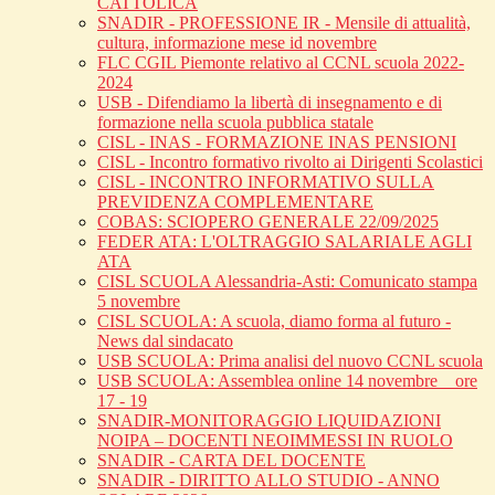
CATTOLICA
SNADIR - PROFESSIONE IR - Mensile di attualità,
cultura, informazione mese id novembre
FLC CGIL Piemonte relativo al CCNL scuola 2022-
2024
USB - Difendiamo la libertà di insegnamento e di
formazione nella scuola pubblica statale
CISL - INAS - FORMAZIONE INAS PENSIONI
CISL - Incontro formativo rivolto ai Dirigenti Scolastici
CISL - INCONTRO INFORMATIVO SULLA
PREVIDENZA COMPLEMENTARE
COBAS: SCIOPERO GENERALE 22/09/2025
FEDER ATA: L'OLTRAGGIO SALARIALE AGLI
ATA
CISL SCUOLA Alessandria-Asti: Comunicato stampa
5 novembre
CISL SCUOLA: A scuola, diamo forma al futuro -
News dal sindacato
USB SCUOLA: Prima analisi del nuovo CCNL scuola
USB SCUOLA: Assemblea online 14 novembre _ ore
17 - 19
SNADIR-MONITORAGGIO LIQUIDAZIONI
NOIPA – DOCENTI NEOIMMESSI IN RUOLO
SNADIR - CARTA DEL DOCENTE
SNADIR - DIRITTO ALLO STUDIO - ANNO