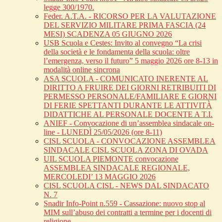
legge 300/1970.
Feder. A.T.A. - RICORSO PER LA VALUTAZIONE
DEL SERVIZIO MILITARE PRIMA FASCIA (24
MESI) SCADENZA 05 GIUGNO 2026
USB Scuola e Cestes: Invito al convegno “La crisi
della società e le fondamenta della scuola: oltre
l’emergenza, verso il futuro” 5 maggio 2026 ore 8-13 in
modalità online sincrona
ASA SCUOLA - COMUNICATO INERENTE AL
DIRITTO A FRUIRE DEI GIORNI RETRIBUITI DI
PERMESSO PERSONALE/FAMILIARE E GIORNI
DI FERIE SPETTANTI DURANTE LE ATTIVITÀ
DIDATTICHE AL PERSONALE DOCENTE A T.I.
ANIEF - Convocazione di un’assemblea sindacale on-
line - LUNEDÌ 25/05/2026 (ore 8-11)
CISL SCUOLA - CONVOCAZIONE ASSEMBLEA
SINDACALE CISL SCUOLA ZONA DI OVADA
UIL SCUOLA PIEMONTE convocazione
ASSEMBLEA SINDACALE REGIONALE,
MERCOLEDI’ 13 MAGGIO 2026
CISL SCUOLA CISL - NEWS DAL SINDACATO
N. 7
Snadir Info-Point n.559 - Cassazione: nuovo stop al
MIM sull’abuso dei contratti a termine per i docenti di
religione