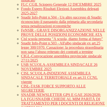
sindacato
FLC CGIL Sciopero Generale 12 DICEMBRE 2025
Fondo Espero Risultati Elezioni Assemblea delegati
2025-2027
Snadir Info-Point n.504 - Un altro successo di Snadir:
riconosciuto il passaggio dalla primaria alla secondaria
senza penalizzazioni economiche
FeNSIR - GRAVE DISORGANIZZAZIONE NELLE
PROVE DELLE POSIZIONI ECONOMICHE ATA
Cisl scuola presenta "A scuola, diamo forma al futuro"
Snadir Info-Point n.503 - All'albo sindacale ex art.25
legge 300/1970. Cassazione: la procedura straordinaria
non sana l’abuso reiterato dei contratti a termine
CIGL-Convocazione assemblea provinciale sindacale
27/11/2025
USB SCUOLA-ASSEMBLEA SINDACALE 26
NOVEMBRE 2025
CISL SCUOLA-INDIZIONE ASSEMBLEA
SINDACALE TERRITORIALE ex art.31 CCNL
vigente
CISL-TASK FORCE SUPPORTO ALLE
SEGRETERIE
SNADIR NEWSLETTER GPS E GAE 2026/2028:
LA FGU/SNADIR CHIEDE AL MIM PARITÀ DI
TRATTAMENTO PER I DOCENTI DI RELIGIONE