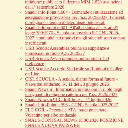
religione: pubblicato il decreto MIM 2.628 assunzioni
dal 1° settembre 2026
Snadir Info-Point n.604 - Domande di utilizzazione ed
assegnazione provvisoria per l’a.s. 2026/2027. I docenti
di religione a tempo indeterminato interessati
Snadir Info-point n.601. All'albo sindacale ex art.25
legge 300/1970 - Scuola, sottoscritto il CCNL 2025-
2027: continuità nei rinnovi ma gli stipendi sono ancora
insufficienti
USB Scuola: Assemblea online su supplenze e
immissioni in ruolo A.S. 2026/27
USB Scuola: Avvio prenotazioni sportello 150
preferenze
USB Scuola: Accordo Sindacale su Riunioni e Collegi
on Line.
CISL SCUOLA - A scuola, diamo forma al futuro -
News dal sindacato, N. 11 del 23 giugno 2026
Snadir News n - Informativa immissioni in ruolo degli
insegnanti di religione cattolica per l'a.s. 2026/2027
Snadir News n.913 - IdR in festa 1° luglio 2026
Snadir Info-Point n.596 - CCNL Scuola 2025-2027
FLC CGIL - Personale ATA: basta precariato.
Volantino per albo sindacale
SNALS-CONFSAL NEWS 18.06.2026 POSIZIONE
SNALS NUOVA PASSWEB