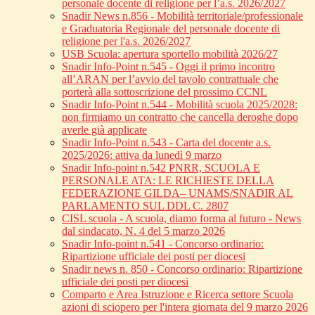
personale docente di religione per l’a.s. 2026/2027
Snadir News n.856 - Mobilità territoriale/professionale
e Graduatoria Regionale del personale docente di
religione per l'a.s. 2026/2027
USB Scuola: apertura sportello mobilità 2026/27
Snadir Info-Point n.545 - Oggi il primo incontro
all’ARAN per l’avvio del tavolo contrattuale che
porterà alla sottoscrizione del prossimo CCNL
Snadir Info-Point n.544 - Mobilità scuola 2025/2028:
non firmiamo un contratto che cancella deroghe dopo
averle già applicate
Snadir Info-Point n.543 - Carta del docente a.s.
2025/2026: attiva da lunedì 9 marzo
Snadir Info-point n.542 PNRR, SCUOLA E
PERSONALE ATA: LE RICHIESTE DELLA
FEDERAZIONE GILDA– UNAMS/SNADIR AL
PARLAMENTO SUL DDL C. 2807
CISL scuola - A scuola, diamo forma al futuro - News
dal sindacato, N. 4 del 5 marzo 2026
Snadir Info-point n.541 - Concorso ordinario:
Ripartizione ufficiale dei posti per diocesi
Snadir news n. 850 - Concorso ordinario: Ripartizione
ufficiale dei posti per diocesi
Comparto e Area Istruzione e Ricerca settore Scuola
azioni di sciopero per l'intera giornata del 9 marzo 2026