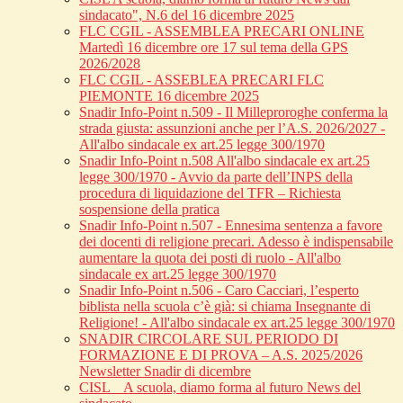
sindacato", N.6 del 16 dicembre 2025
FLC CGIL - ASSEMBLEA PRECARI ONLINE
Martedì 16 dicembre ore 17 sul tema della GPS
2026/2028
FLC CGIL - ASSEBLEA PRECARI FLC
PIEMONTE 16 dicembre 2025
Snadir Info-Point n.509 - Il Milleproroghe conferma la
strada giusta: assunzioni anche per l’A.S. 2026/2027 -
All'albo sindacale ex art.25 legge 300/1970
Snadir Info-Point n.508 All'albo sindacale ex art.25
legge 300/1970 - Avvio da parte dell’INPS della
procedura di liquidazione del TFR – Richiesta
sospensione della pratica
Snadir Info-Point n.507 - Ennesima sentenza a favore
dei docenti di religione precari. Adesso è indispensabile
aumentare la quota dei posti di ruolo - All'albo
sindacale ex art.25 legge 300/1970
Snadir Info-Point n.506 - Caro Cacciari, l’esperto
biblista nella scuola c’è già: si chiama Insegnante di
Religione! - All'albo sindacale ex art.25 legge 300/1970
SNADIR CIRCOLARE SUL PERIODO DI
FORMAZIONE E DI PROVA – A.S. 2025/2026
Newsletter Snadir di dicembre
CISL _ A scuola, diamo forma al futuro News del