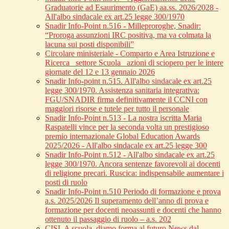
Graduatorie ad Esaurimento (GaE) aa.ss. 2026/2028 -
All'albo sindacale ex art.25 legge 300/1970
Snadir Info-Point n.516 - Milleproroghe, Snadir:
“Proroga assunzioni IRC positiva, ma va colmata la
lacuna sui posti disponibili”
Circolare ministeriale - Comparto e Area Istruzione e
Ricerca_ settore Scuola_ azioni di sciopero per le intere
giornate del 12 e 13 gennaio 2026
Snadir Info-point n.515. All'albo sindacale ex art.25
legge 300/1970. Assistenza sanitaria integrativa:
FGU/SNADIR firma definitivamente il CCNI con
maggiori risorse e tutele per tutto il personale
Snadir Info-Point n.513 - La nostra iscritta Maria
Raspatelli vince per la seconda volta un prestigioso
premio internazionale Global Education Awards
2025/2026 - All'albo sindacale ex art.25 legge 300
Snadir Info-Point n.512 - All'albo sindacale ex art.25
legge 300/1970. Ancora sentenze favorevoli ai docenti
di religione precari. Ruscica: indispensabile aumentare i
posti di ruolo
Snadir Info-Point n.510 Periodo di formazione e prova
a.s. 2025/2026 Il superamento dell’anno di prova e
formazione per docenti neoassunti e docenti che hanno
ottenuto il passaggio di ruolo – a.s. 202
CISL A scuola, diamo forma al futuro News dal