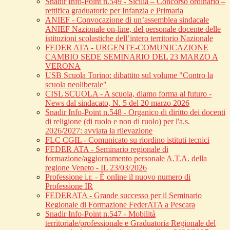
Snadir Info-Point n.549 - Sicilia – Concorso ordinario –
rettifica graduatorie per Infanzia e Primaria
ANIEF - Convocazione di un’assemblea sindacale
ANIEF Nazionale on-line, del personale docente delle
istituzioni scolastiche dell’intero territorio Nazionale
FEDER ATA - URGENTE-COMUNICAZIONE
CAMBIO SEDE SEMINARIO DEL 23 MARZO A
VERONA
USB Scuola Torino: dibattito sul volume "Contro la
scuola neoliberale"
CISL SCUOLA - A scuola, diamo forma al futuro -
News dal sindacato, N. 5 del 20 marzo 2026
Snadir Info-Point n.548 - Organico di diritto dei docenti
di religione (di ruolo e non di ruolo) per l'a.s.
2026/2027: avviata la rilevazione
FLC CGIL - Comunicato su riordino istituti tecnici
FEDER ATA - Seminario regionale di
formazione/aggiornamento personale A.T.A. della
regione Veneto - IL 23/03/2026
Professione i.r. - È online il nuovo numero di
Professione IR
FEDERATA - Grande successo per il Seminario
Regionale di Formazione FederATA a Pescara
Snadir Info-Point n.547 - Mobilità
territoriale/professionale e Graduatoria Regionale del