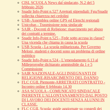
CISL SCUOLA News dal sindacato, N.2 del 5
febbraio 2026
Snadir Info-Point n.527 Arretrati stipendiali: Fgu/Snadir
sollecita chiarezza nei cedolini
USB- Assemblea online GPS ed Elenchi regionali
Unicobas - Trasmissione nota sindacale
SAIR - Docenti di Religione: risarcimento per abuso
dei contratti a termine.
Snadir Info-Point n.525 - Fede sotto accusa in classe?
Una vicenda che chiama in causa la scuola
USB Scuola - La scuola militarizzata. Per Governo
Meloni, studenti e docenti sono un problema di ordine
pubblico
Snadir Info-Point n.524 - L’emendamento 6.13 al
Milleproroghe dichiarato ammissibile da 1 e 5
Commissione
SAIR NAZIONALE-AGLI INSEGNANTI DI
RELIGIONE-RISARCIMENTO DEL DANNO
FLC CGIL Piemonte-ARRETRATI CONTRATTO -
Incontro online 6 febbraio 14.30
ASA SCUOLA - COMUNICATO SINDACALE
INERENTE L'ALLONTANAMENTO DAL POSTO
DI LAVORO DEI DOCENTI SENZA ALUNNI IN
CLASSE.
FLC CGIL Scuola: guide aggiornate su congedi dei