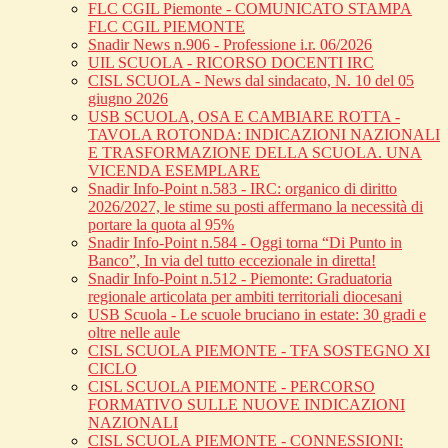
FLC CGIL Piemonte - COMUNICATO STAMPA
FLC CGIL PIEMONTE
Snadir News n.906 - Professione i.r. 06/2026
UIL SCUOLA - RICORSO DOCENTI IRC
CISL SCUOLA - News dal sindacato, N. 10 del 05
giugno 2026
USB SCUOLA, OSA E CAMBIARE ROTTA -
TAVOLA ROTONDA: INDICAZIONI NAZIONALI
E TRASFORMAZIONE DELLA SCUOLA. UNA
VICENDA ESEMPLARE
Snadir Info-Point n.583 - IRC: organico di diritto
2026/2027, le stime su posti affermano la necessità di
portare la quota al 95%
Snadir Info-Point n.584 - Oggi torna “Di Punto in
Banco”, In via del tutto eccezionale in diretta!
Snadir Info-Point n.512 - Piemonte: Graduatoria
regionale articolata per ambiti territoriali diocesani
USB Scuola - Le scuole bruciano in estate: 30 gradi e
oltre nelle aule
CISL SCUOLA PIEMONTE - TFA SOSTEGNO XI
CICLO
CISL SCUOLA PIEMONTE - PERCORSO
FORMATIVO SULLE NUOVE INDICAZIONI
NAZIONALI
CISL SCUOLA PIEMONTE - CONNESSIONI: