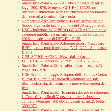
Snadir Info-Point n.567 - All'albo sindacale ex art.25
legge 300/1970. Sentenza CGUE C‑155/25: un
ulteriore e autorevole sostegno europeo contro l’abuso
dei contratti a termine nella scuola
Comparto e Area Istruzione e Ricerca settore Scuola
Sciopero generale intera giornata del 29 maggio 2026
USB - Indizione SCIOPERO GENERALE di tutte le
categorie pubbliche e private per il giorno 18 maggio
2026 con adesione di USB PI e FI-SI.
Snadir Info-Point n.566-Adesione ricorso “Recupero
RPD” per docenti di religione (N27, N28 e Supplenze
Brevi)
CISL SCUOLA CISL - News dal sindacato
FLC CGIL - Concorso “24 mesi” ATA 2025/2026
Snadir Info-Point n.564 All'albo sindacale ex art.25
legge 300/1970
USB Scuola - 7 maggio Sciopero della Scuola. Contro
la leva, la guerra e la scuola di Valditara: una sola
riforma classista, dai tecnici alle nuove linee guida dei
licei
Snadir Info-Point n.562 - Risarciti i docenti di religione:
la Corte d’Appello di Venezia sancisce l’abuso nei
contratti a termine - All'albo sindacale ex art.25 legge
300/1970
Snadir Info-Point n.561 - All'albo sindacale ex art.25