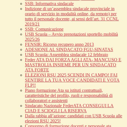
SSB: Informativa sindacale
Indizione di un’assemblea sindacale provinciale in
orario di servizio in modalità online, da remoto) per
tutto il personale docente, ai sensi dell’art. 31 CCNL
2019/21
SSB: Comunicazione
USB Scuola – Avvio prenotazioni sportello mobilità
2025/26
FENSIR: Ricorso recupero anno 2013
ADESIONE AL SINDACATO FGU-SINATAS
USB Scuola: Assemblea sindacale 12 febbraio
Feder ATA DAI FORZA AGLI ATA- MANCUSO E
MASTROLIA INSIEME PER UN SINDACATO
ATA FORTE
ELEZIONI RSU 2025 SCENDI IN CAMPO! FAI
SENTIRE LA TUA VOCE CANDIDATI E VOTA
FLP!!
Piano formazione Ata su istituti contrattuali,
caratteristiche del profilo, ruoli e responsabilità di
collaboratori e assistenti
Sindacato Nazionale FederATA CONSEGUI LA
CIAD E SCIOGLI LA RISERVA
Dalla rabbia all’azione: candidati con USB Scuola alle
elezioni RSU 2025!
Convegno di formazione docenti e personale ata