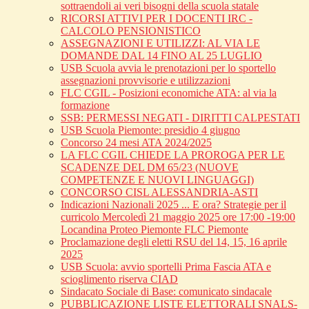
sottraendoli ai veri bisogni della scuola statale
RICORSI ATTIVI PER I DOCENTI IRC -
CALCOLO PENSIONISTICO
ASSEGNAZIONI E UTILIZZI: AL VIA LE
DOMANDE DAL 14 FINO AL 25 LUGLIO
USB Scuola avvia le prenotazioni per lo sportello
assegnazioni provvisorie e utilizzazioni
FLC CGIL - Posizioni economiche ATA: al via la
formazione
SSB: PERMESSI NEGATI - DIRITTI CALPESTATI
USB Scuola Piemonte: presidio 4 giugno
Concorso 24 mesi ATA 2024/2025
LA FLC CGIL CHIEDE LA PROROGA PER LE
SCADENZE DEL DM 65/23 (NUOVE
COMPETENZE E NUOVI LINGUAGGI)
CONCORSO CISL ALESSANDRIA-ASTI
Indicazioni Nazionali 2025 ... E ora? Strategie per il
curricolo Mercoledì 21 maggio 2025 ore 17:00 -19:00
Locandina Proteo Piemonte FLC Piemonte
Proclamazione degli eletti RSU del 14, 15, 16 aprile
2025
USB Scuola: avvio sportelli Prima Fascia ATA e
scioglimento riserva CIAD
Sindacato Sociale di Base: comunicato sindacale
PUBBLICAZIONE LISTE ELETTORALI SNALS-