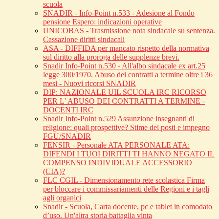
scuola
SNADIR - Info-Point n.533 - Adesione al Fondo
pensione Espero: indicazioni operative
UNICOBAS - Trasmissione nota sindacale su sentenza.
Cassazione diritti sindacali
ASA - DIFFIDA per mancato rispetto della normativa
sul diritto alla proroga delle supplenze brevi.
Snadir Info-Point n.530 - All'albo sindacale ex art.25
legge 300/1970. Abuso dei contratti a termine oltre i 36
mesi - Nuovi ricorsi SNADIR
DIP: NAZIONALE UIL SCUOLA IRC RICORSO
PER L' ABUSO DEI CONTRATTI A TERMINE -
DOCENTI IRC
Snadir Info-Point n.529 Assunzione insegnanti di
religione: quali prospettive? Stime dei posti e impegno
FGU/SNADIR
FENSIR - Personale ATA PERSONALE ATA:
DIFENDI I TUOI DIRITTI TI HANNO NEGATO IL
COMPENSO INDIVIDUALE ACCESSORIO
(CIA)?
FLC CGIL - Dimensionamento rete scolastica Firma
per bloccare i commissariamenti delle Regioni e i tagli
agli organici
Snadir - Scuola, Carta docente, pc e tablet in comodato
d’uso. Un'altra storia battaglia vinta