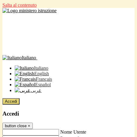
Salta al contenuto
Italiano
Italiano
English
Français
Español
عربى
Accedi
Accedi
button close
×
Nome Utente