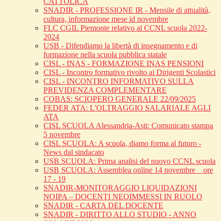
CATTOLICA
SNADIR - PROFESSIONE IR - Mensile di attualità,
cultura, informazione mese id novembre
FLC CGIL Piemonte relativo al CCNL scuola 2022-
2024
USB - Difendiamo la libertà di insegnamento e di
formazione nella scuola pubblica statale
CISL - INAS - FORMAZIONE INAS PENSIONI
CISL - Incontro formativo rivolto ai Dirigenti Scolastici
CISL - INCONTRO INFORMATIVO SULLA
PREVIDENZA COMPLEMENTARE
COBAS: SCIOPERO GENERALE 22/09/2025
FEDER ATA: L'OLTRAGGIO SALARIALE AGLI
ATA
CISL SCUOLA Alessandria-Asti: Comunicato stampa
5 novembre
CISL SCUOLA: A scuola, diamo forma al futuro -
News dal sindacato
USB SCUOLA: Prima analisi del nuovo CCNL scuola
USB SCUOLA: Assemblea online 14 novembre _ ore
17 - 19
SNADIR-MONITORAGGIO LIQUIDAZIONI
NOIPA – DOCENTI NEOIMMESSI IN RUOLO
SNADIR - CARTA DEL DOCENTE
SNADIR - DIRITTO ALLO STUDIO - ANNO