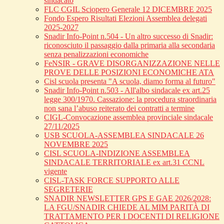
sindacato
FLC CGIL Sciopero Generale 12 DICEMBRE 2025
Fondo Espero Risultati Elezioni Assemblea delegati
2025-2027
Snadir Info-Point n.504 - Un altro successo di Snadir:
riconosciuto il passaggio dalla primaria alla secondaria
senza penalizzazioni economiche
FeNSIR - GRAVE DISORGANIZZAZIONE NELLE
PROVE DELLE POSIZIONI ECONOMICHE ATA
Cisl scuola presenta "A scuola, diamo forma al futuro"
Snadir Info-Point n.503 - All'albo sindacale ex art.25
legge 300/1970. Cassazione: la procedura straordinaria
non sana l’abuso reiterato dei contratti a termine
CIGL-Convocazione assemblea provinciale sindacale
27/11/2025
USB SCUOLA-ASSEMBLEA SINDACALE 26
NOVEMBRE 2025
CISL SCUOLA-INDIZIONE ASSEMBLEA
SINDACALE TERRITORIALE ex art.31 CCNL
vigente
CISL-TASK FORCE SUPPORTO ALLE
SEGRETERIE
SNADIR NEWSLETTER GPS E GAE 2026/2028:
LA FGU/SNADIR CHIEDE AL MIM PARITÀ DI
TRATTAMENTO PER I DOCENTI DI RELIGIONE