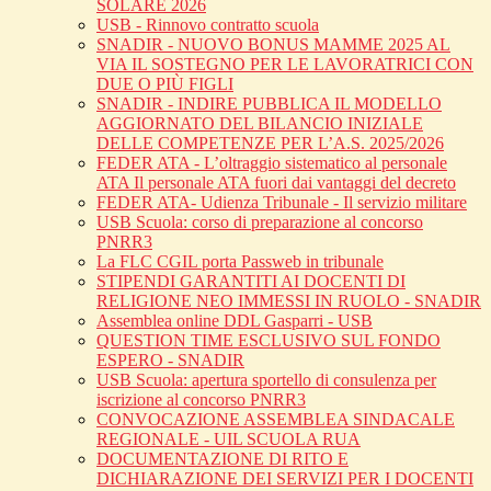
SOLARE 2026
USB - Rinnovo contratto scuola
SNADIR - NUOVO BONUS MAMME 2025 AL
VIA IL SOSTEGNO PER LE LAVORATRICI CON
DUE O PIÙ FIGLI
SNADIR - INDIRE PUBBLICA IL MODELLO
AGGIORNATO DEL BILANCIO INIZIALE
DELLE COMPETENZE PER L’A.S. 2025/2026
FEDER ATA - L’oltraggio sistematico al personale
ATA Il personale ATA fuori dai vantaggi del decreto
FEDER ATA- Udienza Tribunale - Il servizio militare
USB Scuola: corso di preparazione al concorso
PNRR3
La FLC CGIL porta Passweb in tribunale
STIPENDI GARANTITI AI DOCENTI DI
RELIGIONE NEO IMMESSI IN RUOLO - SNADIR
Assemblea online DDL Gasparri - USB
QUESTION TIME ESCLUSIVO SUL FONDO
ESPERO - SNADIR
USB Scuola: apertura sportello di consulenza per
iscrizione al concorso PNRR3
CONVOCAZIONE ASSEMBLEA SINDACALE
REGIONALE - UIL SCUOLA RUA
DOCUMENTAZIONE DI RITO E
DICHIARAZIONE DEI SERVIZI PER I DOCENTI