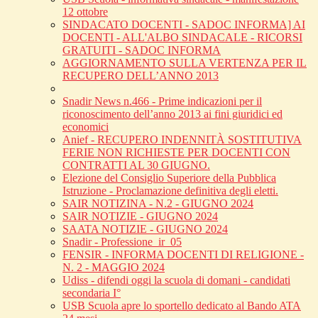
12 ottobre
SINDACATO DOCENTI - SADOC INFORMA] AI
DOCENTI - ALL'ALBO SINDACALE - RICORSI
GRATUITI - SADOC INFORMA
AGGIORNAMENTO SULLA VERTENZA PER IL
RECUPERO DELL’ANNO 2013
Snadir News n.466 - Prime indicazioni per il
riconoscimento dell’anno 2013 ai fini giuridici ed
economici
Anief - RECUPERO INDENNITÀ SOSTITUTIVA
FERIE NON RICHIESTE PER DOCENTI CON
CONTRATTI AL 30 GIUGNO.
Elezione del Consiglio Superiore della Pubblica
Istruzione - Proclamazione definitiva degli eletti.
SAIR NOTIZINA - N.2 - GIUGNO 2024
SAIR NOTIZIE - GIUGNO 2024
SAATA NOTIZIE - GIUGNO 2024
Snadir - Professione_ir_05
FENSIR - INFORMA DOCENTI DI RELIGIONE -
N. 2 - MAGGIO 2024
Udiss - difendi oggi la scuola di domani - candidati
secondaria I°
USB Scuola apre lo sportello dedicato al Bando ATA