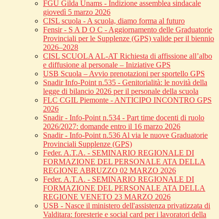
FGU Gilda Unams - Indizione assemblea sindacale
giovedì 5 marzo 2026
CISL scuola - A scuola, diamo forma al futuro
Fensir - S A D O C - Aggiornamento delle Graduatorie
Provinciali per le Supplenze (GPS) valide per il biennio
2026–2028
CISL SCUOLA AL-AT Richiesta di affissione all’albo
e diffusione al personale – Iniziative GPS
USB Scuola – Avvio prenotazioni per sportello GPS
Snadir Info-Point n.535 - Genitorialità: le novità della
legge di bilancio 2026 per il personale della scuola
FLC CGIL Piemonte - ANTICIPO INCONTRO GPS
2026
Snadir - Info-Point n.534 - Part time docenti di ruolo
2026/2027: domande entro il 16 marzo 2026
Snadir - Info-Point n.536 Al via le nuove Graduatorie
Provinciali Supplenze (GPS)
Feder. A.T.A. - SEMINARIO REGIONALE DI
FORMAZIONE DEL PERSONALE ATA DELLA
REGIONE ABRUZZO 02 MARZO 2026
Feder. A.T.A. - SEMINARIO REGIONALE DI
FORMAZIONE DEL PERSONALE ATA DELLA
REGIONE VENETO 23 MARZO 2026
USB - Nasce il ministero dell'assistenza privatizzata di
Valditara: foresterie e social card per i lavoratori della