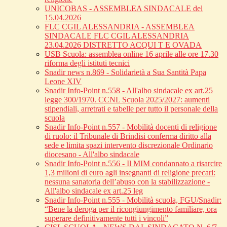
UNICOBAS - ASSEMBLEA SINDACALE del
15.04.2026
FLC CGIL ALESSANDRIA - ASSEMBLEA
SINDACALE FLC CGIL ALESSANDRIA
23.04.2026 DISTRETTO ACQUI T E OVADA
USB Scuola: assemblea online 16 aprile alle ore 17.30
riforma degli istituti tecnici
Snadir news n.869 - Solidarietà a Sua Santità Papa
Leone XIV
Snadir Info-Point n.558 - All'albo sindacale ex art.25
legge 300/1970. CCNL Scuola 2025/2027: aumenti
stipendiali, arretrati e tabelle per tutto il personale della
scuola
Snadir Info-Point n.557 - Mobilità docenti di religione
di ruolo: il Tribunale di Brindisi conferma diritto alla
sede e limita spazi intervento discrezionale Ordinario
diocesano - All'albo sindacale
Snadir Info-Point n.556 - Il MIM condannato a risarcire
1,3 milioni di euro agli insegnanti di religione precari:
nessuna sanatoria dell’abuso con la stabilizzazione -
All'albo sindacale ex art.25 leg
Snadir Info-Point n.555 - Mobilità scuola, FGU/Snadir:
“Bene la deroga per il ricongiungimento familiare, ora
superare definitivamente tutti i vincoli”