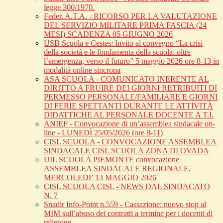
legge 300/1970.
Feder. A.T.A. - RICORSO PER LA VALUTAZIONE
DEL SERVIZIO MILITARE PRIMA FASCIA (24
MESI) SCADENZA 05 GIUGNO 2026
USB Scuola e Cestes: Invito al convegno “La crisi
della società e le fondamenta della scuola: oltre
l’emergenza, verso il futuro” 5 maggio 2026 ore 8-13 in
modalità online sincrona
ASA SCUOLA - COMUNICATO INERENTE AL
DIRITTO A FRUIRE DEI GIORNI RETRIBUITI DI
PERMESSO PERSONALE/FAMILIARE E GIORNI
DI FERIE SPETTANTI DURANTE LE ATTIVITÀ
DIDATTICHE AL PERSONALE DOCENTE A T.I.
ANIEF - Convocazione di un’assemblea sindacale on-
line - LUNEDÌ 25/05/2026 (ore 8-11)
CISL SCUOLA - CONVOCAZIONE ASSEMBLEA
SINDACALE CISL SCUOLA ZONA DI OVADA
UIL SCUOLA PIEMONTE convocazione
ASSEMBLEA SINDACALE REGIONALE,
MERCOLEDI’ 13 MAGGIO 2026
CISL SCUOLA CISL - NEWS DAL SINDACATO
N. 7
Snadir Info-Point n.559 - Cassazione: nuovo stop al
MIM sull’abuso dei contratti a termine per i docenti di
religione