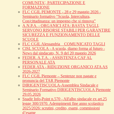
COMUNITA', PARTECIPAZIONE E
FORMAZIONE
FLC CGIL PEMONTE - 28 e 29 maggio 2026 -
Seminario formativo “Scuola, Intercultura,
Con/cittadinanza: un impegno che si rinnova”
A.N.P.A. - ORGANICI ATA: BASTA TAGLI,
SERVONO RISORSE STABILI PER GARANTIRE
SICUREZZA E FUNZIONAMENTO DELLE
SCUOLE
FLC CGIL Alessandria _ COMUNICATO TAGLI
CISL SCUOLA - A scuola, diamo forma al futuro -
News dal sindacato, N. 9 del 20 maggio 2026
FEDER. A.T.A. - ASSISTENZA CAF AL
PERSONALE ATA
FEDER ATA - RIDUZIONE ORGANICO ATA AS
2026-2027
FLC CGIL Piemonte – Sentenze non pagate e
pronuncia del TAR Piemonte
DIRIGENTISCUOLA-Assemblea Sindacale e
Seminario Formativo DIRIGENTISCUOLA Piemonte
29.05.2026
Snadir Info-Point n.570 - All'albo sindacale ex art.25
legge 300/1970. Adempimenti fine anno scolastico
2025/2026: scrutini, credito, esami, commissioni
d’esame