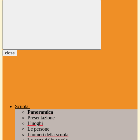
close
Scuola
Panoramica
Presentazione
I luoghi
Le persone
I numeri della scuola