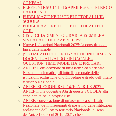
CONFSAL
ELEZIONI RSU 14,15,16 APRILE 2025 - ELENCO
CANDIDATI
PUBBLICAZIONE LISTE ELETTORALI UIL
SCUOLA
PUBBLICAZIONE LISTE ELETTORALI FLC
CGIL
CISL - CHIARIMENTO ORARI ASSEMBLEA
SINDACALE DEL 2 APRILE PV
Nuove Indicazioni Nazionali 2025: la consultazione
farsa delle scuole
[SINDACATO DOCENTI - SADOC INFORMA] AI
DOCENTI - ALL'ALBO SINDACALE -
QUESTION TIME: MOBILITA' E PRECARI
ANIEF: Convocazione di un’assemblea sindacale
Nazionale telematica, di tutto il personale delle
istituzioni scolastiche di ogni ordine e grado dell’intero
territorio Nazionale
ANIEF: ELEZIONI RSU 14-16 APRILE 2025 –
ANIEF invita docenti e Ata di questa SCUOLA alla
candidatura nelle proprie liste
ANIEF: convocazione di un’assemblea sindacale
Nazionale, degli insegnanti di sostegno delle istituzioni
scolastiche dell’intero territorio Nazionale, ai sensi
dell’art. 31 del ccnl 2019-2021, che si t