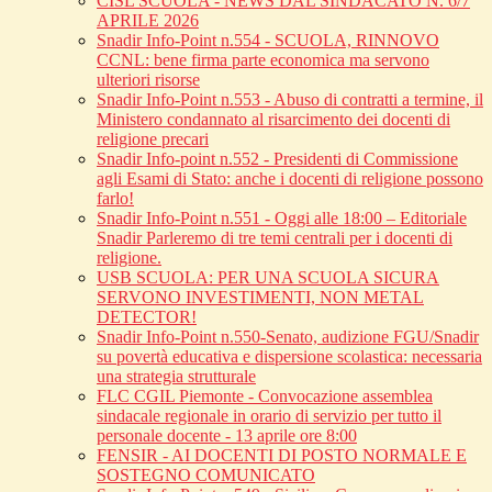
CISL SCUOLA - NEWS DAL SINDACATO N. 6/7
APRILE 2026
Snadir Info-Point n.554 - SCUOLA, RINNOVO
CCNL: bene firma parte economica ma servono
ulteriori risorse
Snadir Info-Point n.553 - Abuso di contratti a termine, il
Ministero condannato al risarcimento dei docenti di
religione precari
Snadir Info-point n.552 - Presidenti di Commissione
agli Esami di Stato: anche i docenti di religione possono
farlo!
Snadir Info-Point n.551 - Oggi alle 18:00 – Editoriale
Snadir Parleremo di tre temi centrali per i docenti di
religione.
USB SCUOLA: PER UNA SCUOLA SICURA
SERVONO INVESTIMENTI, NON METAL
DETECTOR!
Snadir Info-Point n.550-Senato, audizione FGU/Snadir
su povertà educativa e dispersione scolastica: necessaria
una strategia strutturale
FLC CGIL Piemonte - Convocazione assemblea
sindacale regionale in orario di servizio per tutto il
personale docente - 13 aprile ore 8:00
FENSIR - AI DOCENTI DI POSTO NORMALE E
SOSTEGNO COMUNICATO