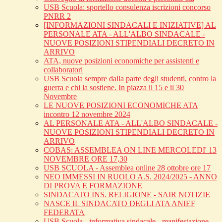
USB Scuola: sportello consulenza iscrizioni concorso
PNRR 2
[INFORMAZIONI SINDACALI E INIZIATIVE] AL
PERSONALE ATA - ALL'ALBO SINDACALE -
NUOVE POSIZIONI STIPENDIALI DECRETO IN
ARRIVO
ATA, nuove posizioni economiche per assistenti e
collaboratori
USB Scuola sempre dalla parte degli studenti, contro la
guerra e chi la sostiene. In piazza il 15 e il 30
Novembre
LE NUOVE POSIZIONI ECONOMICHE ATA
incontro 12 novembre 2024
AL PERSONALE ATA - ALL'ALBO SINDACALE -
NUOVE POSIZIONI STIPENDIALI DECRETO IN
ARRIVO
COBAS: ASSEMBLEA ON LINE MERCOLEDI' 13
NOVEMBRE ORE 17,30
USB SCUOLA - Assemblea online 28 ottobre ore 17
NEO IMMESSI IN RUOLO A.S. 2024/2025 - ANNO
DI PROVA E FORMAZIONE
SINDACATO INS. RELIGIONE - SAIR NOTIZIE
NASCE IL SINDACATO DEGLI ATA ANIEF
FEDERATA
USB Scuola - informativa sindacale - manifestazione