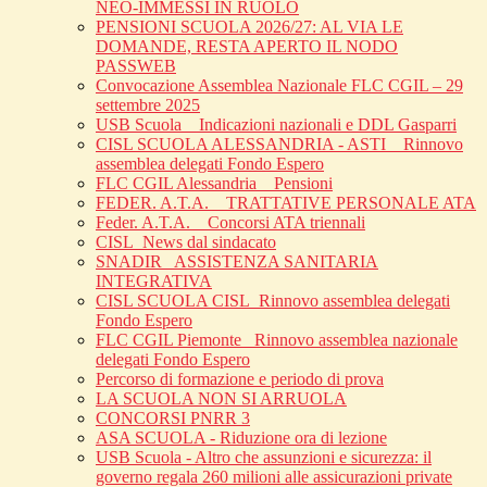
NEO-IMMESSI IN RUOLO
PENSIONI SCUOLA 2026/27: AL VIA LE
DOMANDE, RESTA APERTO IL NODO
PASSWEB
Convocazione Assemblea Nazionale FLC CGIL – 29
settembre 2025
USB Scuola _ Indicazioni nazionali e DDL Gasparri
CISL SCUOLA ALESSANDRIA - ASTI _ Rinnovo
assemblea delegati Fondo Espero
FLC CGIL Alessandria _ Pensioni
FEDER. A.T.A. _ TRATTATIVE PERSONALE ATA
Feder. A.T.A. _ Concorsi ATA triennali
CISL_News dal sindacato
SNADIR_ ASSISTENZA SANITARIA
INTEGRATIVA
CISL SCUOLA CISL_Rinnovo assemblea delegati
Fondo Espero
FLC CGIL Piemonte _Rinnovo assemblea nazionale
delegati Fondo Espero
Percorso di formazione e periodo di prova
LA SCUOLA NON SI ARRUOLA
CONCORSI PNRR 3
ASA SCUOLA - Riduzione ora di lezione
USB Scuola - Altro che assunzioni e sicurezza: il
governo regala 260 milioni alle assicurazioni private