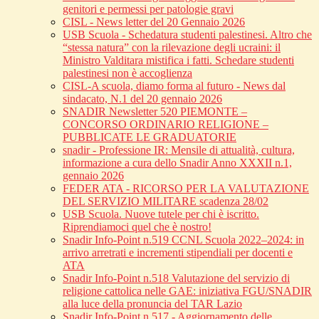
genitori e permessi per patologie gravi
CISL - News letter del 20 Gennaio 2026
USB Scuola - Schedatura studenti palestinesi. Altro che
“stessa natura” con la rilevazione degli ucraini: il
Ministro Valditara mistifica i fatti. Schedare studenti
palestinesi non è accoglienza
CISL-A scuola, diamo forma al futuro - News dal
sindacato, N.1 del 20 gennaio 2026
SNADIR Newsletter 520 PIEMONTE –
CONCORSO ORDINARIO RELIGIONE –
PUBBLICATE LE GRADUATORIE
snadir - Professione IR: Mensile di attualità, cultura,
informazione a cura dello Snadir Anno XXXII n.1,
gennaio 2026
FEDER ATA - RICORSO PER LA VALUTAZIONE
DEL SERVIZIO MILITARE scadenza 28/02
USB Scuola. Nuove tutele per chi è iscritto.
Riprendiamoci quel che è nostro!
Snadir Info-Point n.519 CCNL Scuola 2022–2024: in
arrivo arretrati e incrementi stipendiali per docenti e
ATA
Snadir Info-Point n.518 Valutazione del servizio di
religione cattolica nelle GAE: iniziativa FGU/SNADIR
alla luce della pronuncia del TAR Lazio
Snadir Info-Point n.517 - Aggiornamento delle