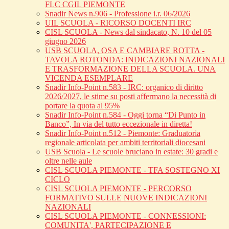
FLC CGIL PIEMONTE
Snadir News n.906 - Professione i.r. 06/2026
UIL SCUOLA - RICORSO DOCENTI IRC
CISL SCUOLA - News dal sindacato, N. 10 del 05
giugno 2026
USB SCUOLA, OSA E CAMBIARE ROTTA -
TAVOLA ROTONDA: INDICAZIONI NAZIONALI
E TRASFORMAZIONE DELLA SCUOLA. UNA
VICENDA ESEMPLARE
Snadir Info-Point n.583 - IRC: organico di diritto
2026/2027, le stime su posti affermano la necessità di
portare la quota al 95%
Snadir Info-Point n.584 - Oggi torna “Di Punto in
Banco”, In via del tutto eccezionale in diretta!
Snadir Info-Point n.512 - Piemonte: Graduatoria
regionale articolata per ambiti territoriali diocesani
USB Scuola - Le scuole bruciano in estate: 30 gradi e
oltre nelle aule
CISL SCUOLA PIEMONTE - TFA SOSTEGNO XI
CICLO
CISL SCUOLA PIEMONTE - PERCORSO
FORMATIVO SULLE NUOVE INDICAZIONI
NAZIONALI
CISL SCUOLA PIEMONTE - CONNESSIONI:
COMUNITA', PARTECIPAZIONE E