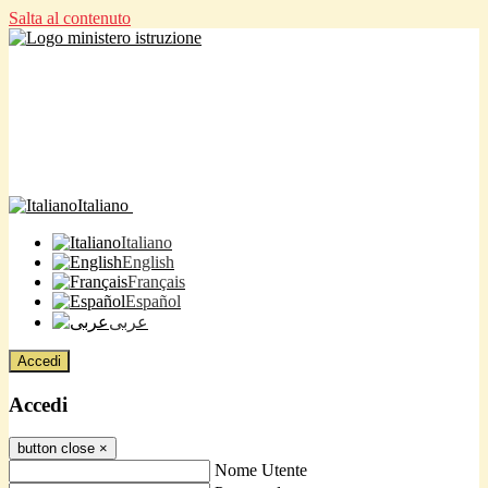
Salta al contenuto
Italiano
Italiano
English
Français
Español
عربى
Accedi
Accedi
button close
×
Nome Utente