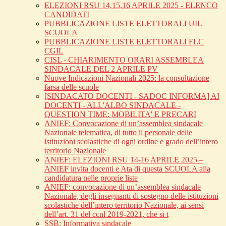
ELEZIONI RSU 14,15,16 APRILE 2025 - ELENCO
CANDIDATI
PUBBLICAZIONE LISTE ELETTORALI UIL
SCUOLA
PUBBLICAZIONE LISTE ELETTORALI FLC
CGIL
CISL - CHIARIMENTO ORARI ASSEMBLEA
SINDACALE DEL 2 APRILE PV
Nuove Indicazioni Nazionali 2025: la consultazione
farsa delle scuole
[SINDACATO DOCENTI - SADOC INFORMA] AI
DOCENTI - ALL'ALBO SINDACALE -
QUESTION TIME: MOBILITA' E PRECARI
ANIEF: Convocazione di un’assemblea sindacale
Nazionale telematica, di tutto il personale delle
istituzioni scolastiche di ogni ordine e grado dell’intero
territorio Nazionale
ANIEF: ELEZIONI RSU 14-16 APRILE 2025 –
ANIEF invita docenti e Ata di questa SCUOLA alla
candidatura nelle proprie liste
ANIEF: convocazione di un’assemblea sindacale
Nazionale, degli insegnanti di sostegno delle istituzioni
scolastiche dell’intero territorio Nazionale, ai sensi
dell’art. 31 del ccnl 2019-2021, che si t
SSB: Informativa sindacale