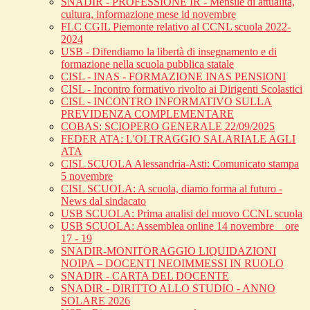
SNADIR - PROFESSIONE IR - Mensile di attualità,
cultura, informazione mese id novembre
FLC CGIL Piemonte relativo al CCNL scuola 2022-
2024
USB - Difendiamo la libertà di insegnamento e di
formazione nella scuola pubblica statale
CISL - INAS - FORMAZIONE INAS PENSIONI
CISL - Incontro formativo rivolto ai Dirigenti Scolastici
CISL - INCONTRO INFORMATIVO SULLA
PREVIDENZA COMPLEMENTARE
COBAS: SCIOPERO GENERALE 22/09/2025
FEDER ATA: L'OLTRAGGIO SALARIALE AGLI
ATA
CISL SCUOLA Alessandria-Asti: Comunicato stampa
5 novembre
CISL SCUOLA: A scuola, diamo forma al futuro -
News dal sindacato
USB SCUOLA: Prima analisi del nuovo CCNL scuola
USB SCUOLA: Assemblea online 14 novembre _ ore
17 - 19
SNADIR-MONITORAGGIO LIQUIDAZIONI
NOIPA – DOCENTI NEOIMMESSI IN RUOLO
SNADIR - CARTA DEL DOCENTE
SNADIR - DIRITTO ALLO STUDIO - ANNO
SOLARE 2026