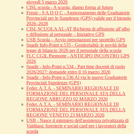
giovedì 5 marzo 2026
CISL scuola - A scuola, diamo forma al futuro
Fensir - S A D O C - Aggiornamento delle Graduatorie
Provinciali per le Supplenze (GPS) valide per il biennio
2026–2028
CISL SCUOLA AL-AT Richiesta di affissione all’albo
e diffusione al personale – Iniziative GPS
USB Scuola – Avvio prenotazioni per sportello GPS
Snadir Info-Point n.535 - Genitorialità: le novità della
legge di bilancio 2026 per il personale della scuola
FLC CGIL Piemonte - ANTICIPO INCONTRO GPS
2026
Snadir - Info-Point n.534 - Part time docenti di ruolo
2026/2027: domande entro il 16 marzo 2026
Snadir - Info-Point n.536 Al via le nuove Graduatorie
Provinciali Supplenze (GPS)
Feder. A.T.A. - SEMINARIO REGIONALE DI
FORMAZIONE DEL PERSONALE ATA DELLA
REGIONE ABRUZZO 02 MARZO 2026
Feder. A.T.A. - SEMINARIO REGIONALE DI
FORMAZIONE DEL PERSONALE ATA DELLA
REGIONE VENETO 23 MARZO 2026
USB - Nasce il ministero dell'assistenza privatizzata di
Valditara: foresterie e social card per i lavoratori della
scuola