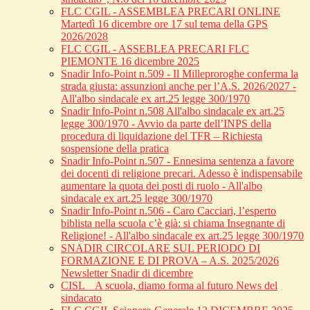
FLC CGIL - ASSEMBLEA PRECARI ONLINE
Martedì 16 dicembre ore 17 sul tema della GPS
2026/2028
FLC CGIL - ASSEBLEA PRECARI FLC
PIEMONTE 16 dicembre 2025
Snadir Info-Point n.509 - Il Milleproroghe conferma la
strada giusta: assunzioni anche per l’A.S. 2026/2027 -
All'albo sindacale ex art.25 legge 300/1970
Snadir Info-Point n.508 All'albo sindacale ex art.25
legge 300/1970 - Avvio da parte dell’INPS della
procedura di liquidazione del TFR – Richiesta
sospensione della pratica
Snadir Info-Point n.507 - Ennesima sentenza a favore
dei docenti di religione precari. Adesso è indispensabile
aumentare la quota dei posti di ruolo - All'albo
sindacale ex art.25 legge 300/1970
Snadir Info-Point n.506 - Caro Cacciari, l’esperto
biblista nella scuola c’è già: si chiama Insegnante di
Religione! - All'albo sindacale ex art.25 legge 300/1970
SNADIR CIRCOLARE SUL PERIODO DI
FORMAZIONE E DI PROVA – A.S. 2025/2026
Newsletter Snadir di dicembre
CISL _ A scuola, diamo forma al futuro News del
sindacato