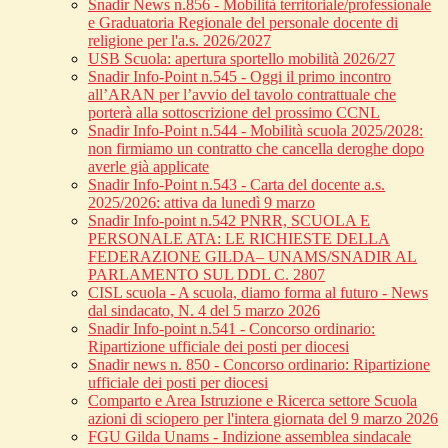
Snadir News n.856 - Mobilità territoriale/professionale
e Graduatoria Regionale del personale docente di
religione per l'a.s. 2026/2027
USB Scuola: apertura sportello mobilità 2026/27
Snadir Info-Point n.545 - Oggi il primo incontro
all’ARAN per l’avvio del tavolo contrattuale che
porterà alla sottoscrizione del prossimo CCNL
Snadir Info-Point n.544 - Mobilità scuola 2025/2028:
non firmiamo un contratto che cancella deroghe dopo
averle già applicate
Snadir Info-Point n.543 - Carta del docente a.s.
2025/2026: attiva da lunedì 9 marzo
Snadir Info-point n.542 PNRR, SCUOLA E
PERSONALE ATA: LE RICHIESTE DELLA
FEDERAZIONE GILDA– UNAMS/SNADIR AL
PARLAMENTO SUL DDL C. 2807
CISL scuola - A scuola, diamo forma al futuro - News
dal sindacato, N. 4 del 5 marzo 2026
Snadir Info-point n.541 - Concorso ordinario:
Ripartizione ufficiale dei posti per diocesi
Snadir news n. 850 - Concorso ordinario: Ripartizione
ufficiale dei posti per diocesi
Comparto e Area Istruzione e Ricerca settore Scuola
azioni di sciopero per l'intera giornata del 9 marzo 2026
FGU Gilda Unams - Indizione assemblea sindacale