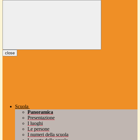
close
Scuola
Panoramica
Presentazione
I luoghi
Le persone
I numeri della scuola