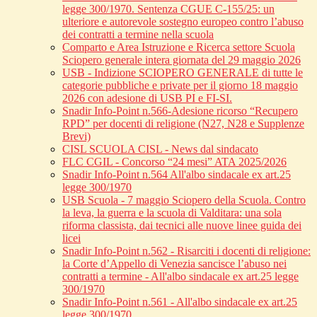
legge 300/1970. Sentenza CGUE C‑155/25: un
ulteriore e autorevole sostegno europeo contro l’abuso
dei contratti a termine nella scuola
Comparto e Area Istruzione e Ricerca settore Scuola
Sciopero generale intera giornata del 29 maggio 2026
USB - Indizione SCIOPERO GENERALE di tutte le
categorie pubbliche e private per il giorno 18 maggio
2026 con adesione di USB PI e FI-SI.
Snadir Info-Point n.566-Adesione ricorso “Recupero
RPD” per docenti di religione (N27, N28 e Supplenze
Brevi)
CISL SCUOLA CISL - News dal sindacato
FLC CGIL - Concorso “24 mesi” ATA 2025/2026
Snadir Info-Point n.564 All'albo sindacale ex art.25
legge 300/1970
USB Scuola - 7 maggio Sciopero della Scuola. Contro
la leva, la guerra e la scuola di Valditara: una sola
riforma classista, dai tecnici alle nuove linee guida dei
licei
Snadir Info-Point n.562 - Risarciti i docenti di religione:
la Corte d’Appello di Venezia sancisce l’abuso nei
contratti a termine - All'albo sindacale ex art.25 legge
300/1970
Snadir Info-Point n.561 - All'albo sindacale ex art.25
legge 300/1970.