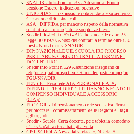
SNADIR - Info-Point n.533 - Adesione al Fondo
pensione Espero: indicazioni operative
UNICOBAS - Trasmissione nota sindacale su sentenza.
Cassazione diritti sindacali
ASA - DIFFIDA per mancato rispetto della normativa
sul diritto alla proroga delle supplenze brevi.
Snadir Info-Point n.530 - All'albo sindacale ex art.25
legge 300/1970. Abuso dei contratti a termine oltre i 36
mesi - Nuovi ricorsi SNADIR
DIP: NAZIONALE UIL SCUOLA IRC RICORSO
PER L' ABUSO DEI CONTRATTI A TERMINE -
DOCENTI IRC
Snadir Info-Point n.529 Assunzione insegnanti di
religione: quali prospettive? Stime dei posti e impegno
FGU/SNADIR
FENSIR - Personale ATA PERSONALE ATA:
DIFENDI I TUOI DIRITTI TI HANNO NEGATO IL
COMPENSO INDIVIDUALE ACCESSORIO
(CIA)?
FLC CGIL - Dimensionamento rete scolastica Firma
per bloccare i commissariamenti delle Regioni e i tagli
agli organici
Snadir - Scuola, Carta docente, pc e tablet in comodato
d’uso. Un'altra storia battaglia vinta
CISL SCUOLA News dal sindacato, N.2 del 5