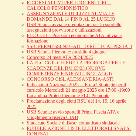
RICORSI ATTIVI PER I DOCENTI IRC -
CALCOLO PENSIONISTICO
ASSEGNAZIONI E UTILIZZI: AL VIA LE
DOMANDE DAL 14 FINO AL 25 LUGLIO
USB Scuola avvia le prenotazioni per lo sportello
assegnazioni provvisorie e utilizzazioni
FLC CGIL - Posizioni economiche ATA: al via la
formazione
SSB: PERMESSI NEGATI - DIRITTI CALPESTATI
USB Scuola Piemonte: presidio 4 giugno
Concorso 24 mesi ATA 2024/2025
LA FLC CGIL CHIEDE LA PROROGA PER LE
SCADENZE DEL DM 65/23 (NUOVE
COMPETENZE E NUOVI LINGUAGGI)
CONCORSO CISL ALESSANDRIA-ASTI
Indicazioni Nazionali 2025 ... E ora? Strategie per il
curricolo Mercoledì 21 maggio 2025 ore 17:00 -19:00
Locandina Proteo Piemonte FLC Piemonte
Proclamazione degli eletti RSU del 14, 15, 16 aprile
2025
USB Scuola: avvio sportelli Prima Fascia ATA e
scioglimento riserva CIAD
Sindacato Sociale di Base: comunicato sindacale
PUBBLICAZIONE LISTE ELETTORALI SNALS-
CONFSAL