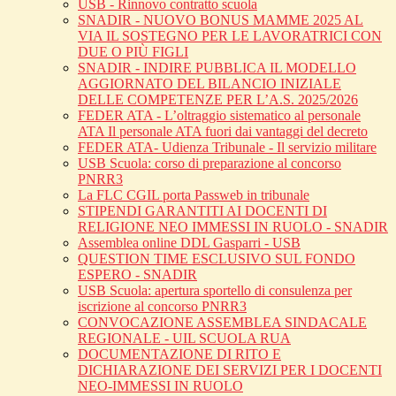
USB - Rinnovo contratto scuola
SNADIR - NUOVO BONUS MAMME 2025 AL
VIA IL SOSTEGNO PER LE LAVORATRICI CON
DUE O PIÙ FIGLI
SNADIR - INDIRE PUBBLICA IL MODELLO
AGGIORNATO DEL BILANCIO INIZIALE
DELLE COMPETENZE PER L’A.S. 2025/2026
FEDER ATA - L’oltraggio sistematico al personale
ATA Il personale ATA fuori dai vantaggi del decreto
FEDER ATA- Udienza Tribunale - Il servizio militare
USB Scuola: corso di preparazione al concorso
PNRR3
La FLC CGIL porta Passweb in tribunale
STIPENDI GARANTITI AI DOCENTI DI
RELIGIONE NEO IMMESSI IN RUOLO - SNADIR
Assemblea online DDL Gasparri - USB
QUESTION TIME ESCLUSIVO SUL FONDO
ESPERO - SNADIR
USB Scuola: apertura sportello di consulenza per
iscrizione al concorso PNRR3
CONVOCAZIONE ASSEMBLEA SINDACALE
REGIONALE - UIL SCUOLA RUA
DOCUMENTAZIONE DI RITO E
DICHIARAZIONE DEI SERVIZI PER I DOCENTI
NEO-IMMESSI IN RUOLO