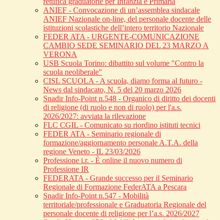
rettifica graduatorie per Infanzia e Primaria
ANIEF - Convocazione di un’assemblea sindacale
ANIEF Nazionale on-line, del personale docente delle
istituzioni scolastiche dell’intero territorio Nazionale
FEDER ATA - URGENTE-COMUNICAZIONE
CAMBIO SEDE SEMINARIO DEL 23 MARZO A
VERONA
USB Scuola Torino: dibattito sul volume "Contro la
scuola neoliberale"
CISL SCUOLA - A scuola, diamo forma al futuro -
News dal sindacato, N. 5 del 20 marzo 2026
Snadir Info-Point n.548 - Organico di diritto dei docenti
di religione (di ruolo e non di ruolo) per l'a.s.
2026/2027: avviata la rilevazione
FLC CGIL - Comunicato su riordino istituti tecnici
FEDER ATA - Seminario regionale di
formazione/aggiornamento personale A.T.A. della
regione Veneto - IL 23/03/2026
Professione i.r. - È online il nuovo numero di
Professione IR
FEDERATA - Grande successo per il Seminario
Regionale di Formazione FederATA a Pescara
Snadir Info-Point n.547 - Mobilità
territoriale/professionale e Graduatoria Regionale del
personale docente di religione per l’a.s. 2026/2027