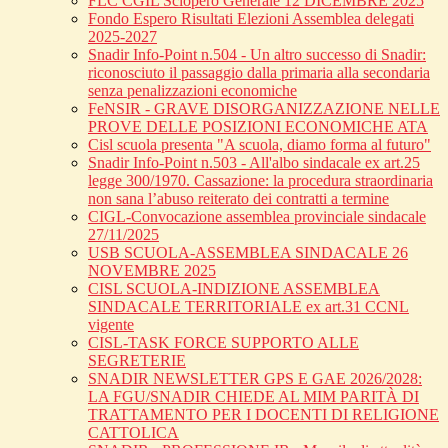
FLC CGIL Sciopero Generale 12 DICEMBRE 2025
Fondo Espero Risultati Elezioni Assemblea delegati
2025-2027
Snadir Info-Point n.504 - Un altro successo di Snadir:
riconosciuto il passaggio dalla primaria alla secondaria
senza penalizzazioni economiche
FeNSIR - GRAVE DISORGANIZZAZIONE NELLE
PROVE DELLE POSIZIONI ECONOMICHE ATA
Cisl scuola presenta "A scuola, diamo forma al futuro"
Snadir Info-Point n.503 - All'albo sindacale ex art.25
legge 300/1970. Cassazione: la procedura straordinaria
non sana l’abuso reiterato dei contratti a termine
CIGL-Convocazione assemblea provinciale sindacale
27/11/2025
USB SCUOLA-ASSEMBLEA SINDACALE 26
NOVEMBRE 2025
CISL SCUOLA-INDIZIONE ASSEMBLEA
SINDACALE TERRITORIALE ex art.31 CCNL
vigente
CISL-TASK FORCE SUPPORTO ALLE
SEGRETERIE
SNADIR NEWSLETTER GPS E GAE 2026/2028:
LA FGU/SNADIR CHIEDE AL MIM PARITÀ DI
TRATTAMENTO PER I DOCENTI DI RELIGIONE
CATTOLICA