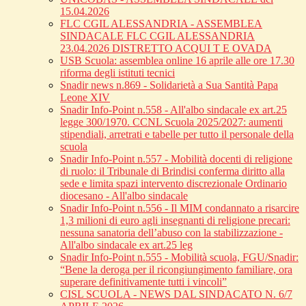
15.04.2026
FLC CGIL ALESSANDRIA - ASSEMBLEA
SINDACALE FLC CGIL ALESSANDRIA
23.04.2026 DISTRETTO ACQUI T E OVADA
USB Scuola: assemblea online 16 aprile alle ore 17.30
riforma degli istituti tecnici
Snadir news n.869 - Solidarietà a Sua Santità Papa
Leone XIV
Snadir Info-Point n.558 - All'albo sindacale ex art.25
legge 300/1970. CCNL Scuola 2025/2027: aumenti
stipendiali, arretrati e tabelle per tutto il personale della
scuola
Snadir Info-Point n.557 - Mobilità docenti di religione
di ruolo: il Tribunale di Brindisi conferma diritto alla
sede e limita spazi intervento discrezionale Ordinario
diocesano - All'albo sindacale
Snadir Info-Point n.556 - Il MIM condannato a risarcire
1,3 milioni di euro agli insegnanti di religione precari:
nessuna sanatoria dell’abuso con la stabilizzazione -
All'albo sindacale ex art.25 leg
Snadir Info-Point n.555 - Mobilità scuola, FGU/Snadir:
“Bene la deroga per il ricongiungimento familiare, ora
superare definitivamente tutti i vincoli”
CISL SCUOLA - NEWS DAL SINDACATO N. 6/7