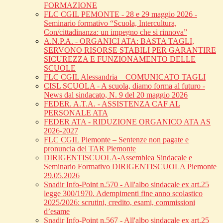
FORMAZIONE
FLC CGIL PEMONTE - 28 e 29 maggio 2026 -
Seminario formativo “Scuola, Intercultura,
Con/cittadinanza: un impegno che si rinnova”
A.N.P.A. - ORGANICI ATA: BASTA TAGLI,
SERVONO RISORSE STABILI PER GARANTIRE
SICUREZZA E FUNZIONAMENTO DELLE
SCUOLE
FLC CGIL Alessandria _ COMUNICATO TAGLI
CISL SCUOLA - A scuola, diamo forma al futuro -
News dal sindacato, N. 9 del 20 maggio 2026
FEDER. A.T.A. - ASSISTENZA CAF AL
PERSONALE ATA
FEDER ATA - RIDUZIONE ORGANICO ATA AS
2026-2027
FLC CGIL Piemonte – Sentenze non pagate e
pronuncia del TAR Piemonte
DIRIGENTISCUOLA-Assemblea Sindacale e
Seminario Formativo DIRIGENTISCUOLA Piemonte
29.05.2026
Snadir Info-Point n.570 - All'albo sindacale ex art.25
legge 300/1970. Adempimenti fine anno scolastico
2025/2026: scrutini, credito, esami, commissioni
d’esame
Snadir Info-Point n.567 - All'albo sindacale ex art.25