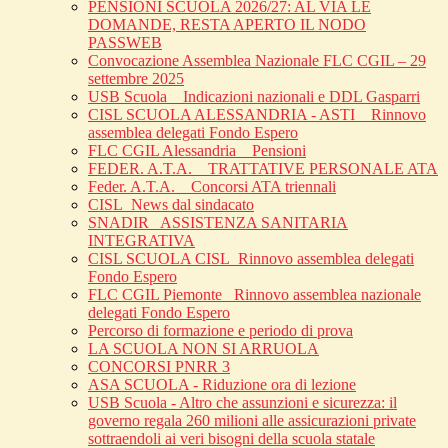
PENSIONI SCUOLA 2026/27: AL VIA LE
DOMANDE, RESTA APERTO IL NODO
PASSWEB
Convocazione Assemblea Nazionale FLC CGIL – 29
settembre 2025
USB Scuola _ Indicazioni nazionali e DDL Gasparri
CISL SCUOLA ALESSANDRIA - ASTI _ Rinnovo
assemblea delegati Fondo Espero
FLC CGIL Alessandria _ Pensioni
FEDER. A.T.A. _ TRATTATIVE PERSONALE ATA
Feder. A.T.A. _ Concorsi ATA triennali
CISL_News dal sindacato
SNADIR_ ASSISTENZA SANITARIA
INTEGRATIVA
CISL SCUOLA CISL_Rinnovo assemblea delegati
Fondo Espero
FLC CGIL Piemonte _Rinnovo assemblea nazionale
delegati Fondo Espero
Percorso di formazione e periodo di prova
LA SCUOLA NON SI ARRUOLA
CONCORSI PNRR 3
ASA SCUOLA - Riduzione ora di lezione
USB Scuola - Altro che assunzioni e sicurezza: il
governo regala 260 milioni alle assicurazioni private
sottraendoli ai veri bisogni della scuola statale