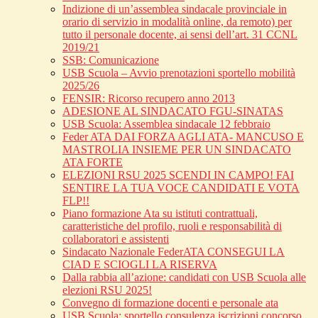
Indizione di un’assemblea sindacale provinciale in
orario di servizio in modalità online, da remoto) per
tutto il personale docente, ai sensi dell’art. 31 CCNL
2019/21
SSB: Comunicazione
USB Scuola – Avvio prenotazioni sportello mobilità
2025/26
FENSIR: Ricorso recupero anno 2013
ADESIONE AL SINDACATO FGU-SINATAS
USB Scuola: Assemblea sindacale 12 febbraio
Feder ATA DAI FORZA AGLI ATA- MANCUSO E
MASTROLIA INSIEME PER UN SINDACATO
ATA FORTE
ELEZIONI RSU 2025 SCENDI IN CAMPO! FAI
SENTIRE LA TUA VOCE CANDIDATI E VOTA
FLP!!
Piano formazione Ata su istituti contrattuali,
caratteristiche del profilo, ruoli e responsabilità di
collaboratori e assistenti
Sindacato Nazionale FederATA CONSEGUI LA
CIAD E SCIOGLI LA RISERVA
Dalla rabbia all’azione: candidati con USB Scuola alle
elezioni RSU 2025!
Convegno di formazione docenti e personale ata
USB Scuola: sportello consulenza iscrizioni concorso