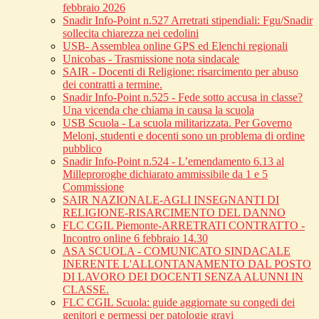
febbraio 2026
Snadir Info-Point n.527 Arretrati stipendiali: Fgu/Snadir
sollecita chiarezza nei cedolini
USB- Assemblea online GPS ed Elenchi regionali
Unicobas - Trasmissione nota sindacale
SAIR - Docenti di Religione: risarcimento per abuso
dei contratti a termine.
Snadir Info-Point n.525 - Fede sotto accusa in classe?
Una vicenda che chiama in causa la scuola
USB Scuola - La scuola militarizzata. Per Governo
Meloni, studenti e docenti sono un problema di ordine
pubblico
Snadir Info-Point n.524 - L’emendamento 6.13 al
Milleproroghe dichiarato ammissibile da 1 e 5
Commissione
SAIR NAZIONALE-AGLI INSEGNANTI DI
RELIGIONE-RISARCIMENTO DEL DANNO
FLC CGIL Piemonte-ARRETRATI CONTRATTO -
Incontro online 6 febbraio 14.30
ASA SCUOLA - COMUNICATO SINDACALE
INERENTE L'ALLONTANAMENTO DAL POSTO
DI LAVORO DEI DOCENTI SENZA ALUNNI IN
CLASSE.
FLC CGIL Scuola: guide aggiornate su congedi dei
genitori e permessi per patologie gravi