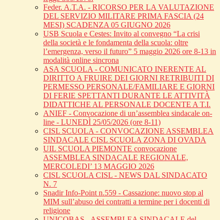
Feder. A.T.A. - RICORSO PER LA VALUTAZIONE
DEL SERVIZIO MILITARE PRIMA FASCIA (24
MESI) SCADENZA 05 GIUGNO 2026
USB Scuola e Cestes: Invito al convegno “La crisi
della società e le fondamenta della scuola: oltre
l’emergenza, verso il futuro” 5 maggio 2026 ore 8-13 in
modalità online sincrona
ASA SCUOLA - COMUNICATO INERENTE AL
DIRITTO A FRUIRE DEI GIORNI RETRIBUITI DI
PERMESSO PERSONALE/FAMILIARE E GIORNI
DI FERIE SPETTANTI DURANTE LE ATTIVITÀ
DIDATTICHE AL PERSONALE DOCENTE A T.I.
ANIEF - Convocazione di un’assemblea sindacale on-
line - LUNEDÌ 25/05/2026 (ore 8-11)
CISL SCUOLA - CONVOCAZIONE ASSEMBLEA
SINDACALE CISL SCUOLA ZONA DI OVADA
UIL SCUOLA PIEMONTE convocazione
ASSEMBLEA SINDACALE REGIONALE,
MERCOLEDI’ 13 MAGGIO 2026
CISL SCUOLA CISL - NEWS DAL SINDACATO
N. 7
Snadir Info-Point n.559 - Cassazione: nuovo stop al
MIM sull’abuso dei contratti a termine per i docenti di
religione
UNICOBAS - ASSEMBLEA SINDACALE del