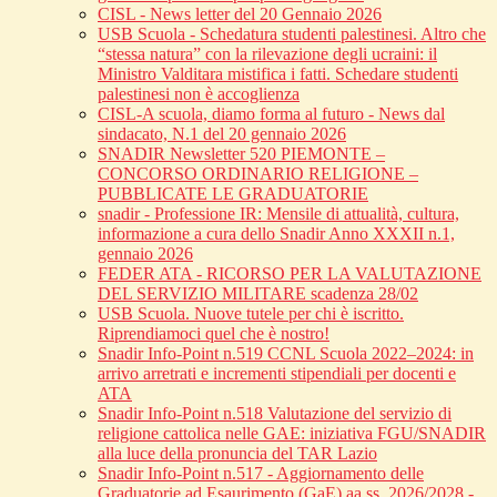
CISL - News letter del 20 Gennaio 2026
USB Scuola - Schedatura studenti palestinesi. Altro che
“stessa natura” con la rilevazione degli ucraini: il
Ministro Valditara mistifica i fatti. Schedare studenti
palestinesi non è accoglienza
CISL-A scuola, diamo forma al futuro - News dal
sindacato, N.1 del 20 gennaio 2026
SNADIR Newsletter 520 PIEMONTE –
CONCORSO ORDINARIO RELIGIONE –
PUBBLICATE LE GRADUATORIE
snadir - Professione IR: Mensile di attualità, cultura,
informazione a cura dello Snadir Anno XXXII n.1,
gennaio 2026
FEDER ATA - RICORSO PER LA VALUTAZIONE
DEL SERVIZIO MILITARE scadenza 28/02
USB Scuola. Nuove tutele per chi è iscritto.
Riprendiamoci quel che è nostro!
Snadir Info-Point n.519 CCNL Scuola 2022–2024: in
arrivo arretrati e incrementi stipendiali per docenti e
ATA
Snadir Info-Point n.518 Valutazione del servizio di
religione cattolica nelle GAE: iniziativa FGU/SNADIR
alla luce della pronuncia del TAR Lazio
Snadir Info-Point n.517 - Aggiornamento delle
Graduatorie ad Esaurimento (GaE) aa.ss. 2026/2028 -