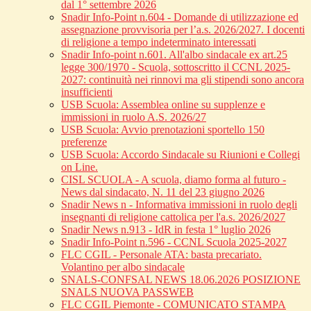
dal 1° settembre 2026
Snadir Info-Point n.604 - Domande di utilizzazione ed
assegnazione provvisoria per l’a.s. 2026/2027. I docenti
di religione a tempo indeterminato interessati
Snadir Info-point n.601. All'albo sindacale ex art.25
legge 300/1970 - Scuola, sottoscritto il CCNL 2025-
2027: continuità nei rinnovi ma gli stipendi sono ancora
insufficienti
USB Scuola: Assemblea online su supplenze e
immissioni in ruolo A.S. 2026/27
USB Scuola: Avvio prenotazioni sportello 150
preferenze
USB Scuola: Accordo Sindacale su Riunioni e Collegi
on Line.
CISL SCUOLA - A scuola, diamo forma al futuro -
News dal sindacato, N. 11 del 23 giugno 2026
Snadir News n - Informativa immissioni in ruolo degli
insegnanti di religione cattolica per l'a.s. 2026/2027
Snadir News n.913 - IdR in festa 1° luglio 2026
Snadir Info-Point n.596 - CCNL Scuola 2025-2027
FLC CGIL - Personale ATA: basta precariato.
Volantino per albo sindacale
SNALS-CONFSAL NEWS 18.06.2026 POSIZIONE
SNALS NUOVA PASSWEB
FLC CGIL Piemonte - COMUNICATO STAMPA