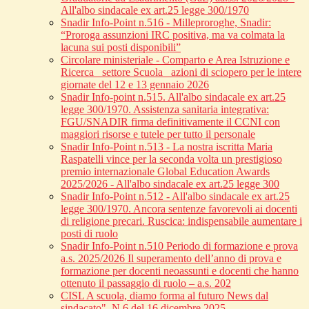
All'albo sindacale ex art.25 legge 300/1970
Snadir Info-Point n.516 - Milleproroghe, Snadir:
“Proroga assunzioni IRC positiva, ma va colmata la
lacuna sui posti disponibili”
Circolare ministeriale - Comparto e Area Istruzione e
Ricerca_ settore Scuola_ azioni di sciopero per le intere
giornate del 12 e 13 gennaio 2026
Snadir Info-point n.515. All'albo sindacale ex art.25
legge 300/1970. Assistenza sanitaria integrativa:
FGU/SNADIR firma definitivamente il CCNI con
maggiori risorse e tutele per tutto il personale
Snadir Info-Point n.513 - La nostra iscritta Maria
Raspatelli vince per la seconda volta un prestigioso
premio internazionale Global Education Awards
2025/2026 - All'albo sindacale ex art.25 legge 300
Snadir Info-Point n.512 - All'albo sindacale ex art.25
legge 300/1970. Ancora sentenze favorevoli ai docenti
di religione precari. Ruscica: indispensabile aumentare i
posti di ruolo
Snadir Info-Point n.510 Periodo di formazione e prova
a.s. 2025/2026 Il superamento dell’anno di prova e
formazione per docenti neoassunti e docenti che hanno
ottenuto il passaggio di ruolo – a.s. 202
CISL A scuola, diamo forma al futuro News dal
sindacato", N.6 del 16 dicembre 2025