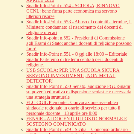
APRILE 2026
Snadir Info-Point n.554 - SCUOLA, RINNOVO
CCNL: bene firma parte economica ma servono
ulteriori risorse
Snadir Info-Point n.553 - Abuso di contratti a termine, il
Ministero condannato al risarcimento dei docenti di
religione precari
Snadir Info-point n.552 - Presidenti di Commissione
agli Esami di Stato: anche i docenti di religione possono
farlo!
Snadir Info-Point n.551 - Oggi alle 18:00 – Editoriale
Snadir Parleremo di tre temi centrali per i docenti di
religione.
USB SCUOLA: PER UNA SCUOLA SICURA
SERVONO INVESTIMENTI, NON METAL
DETECTOR!
Snadir Info-Point n.550-Senato, audizione FGU/Snadir
su povertà educativa e dispersione scolastica: necessaria
una strategia strutturale
FLC CGIL Piemonte - Convocazione assemblea
sindacale regionale in orario di servizio per tutto il
personale docente - 13 aprile ore 8:00
FENSIR - AI DOCENTI DI POSTO NORMALE E
SOSTEGNO COMUNICATO
Snadir Info-Point n.549 - Sicilia – Concorso ordinario –