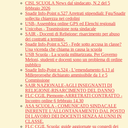
CISL SCUOLA News dal sindacato, N.2 del 5
febbraio 2026
Snadir Info-Point n.527 Arretrati stipendiali: Fgu/Snadir
sollecita chiarezza nei cedolini
USB- Assemblea online GPS ed Elenchi regionali
Unicobas - Trasmissione nota sindacale
SAIR - Docenti di Religione: risarcimento per abuso
dei contratti a termine.
Snadir Info-Point n.525 - Fede sotto accusa in classe?
Una vicenda che chiama in causa la scuola
USB Scuola - La scuola militarizzata. Per Governo
Meloni, studenti e docenti sono un problema di ordine
pubblico
Snadir Info-Point n.524 - L’emendamento 6.13 al
Milleproroghe dichiarato ammissibile da 1 e 5
Commissione
SAIR NAZIONALE-AGLI INSEGNANTI DI
RELIGIONE-RISARCIMENTO DEL DANNO
FLC CGIL Piemonte-ARRETRATI CONTRATTO -
Incontro online 6 febbraio 14.30
ASA SCUOLA - COMUNICATO SINDACALE
INERENTE L'ALLONTANAMENTO DAL POSTO
DI LAVORO DEI DOCENTI SENZA ALUNNI IN
CLASSE.
FLC CGIL Scuola: guide aggiornate su congedi dei