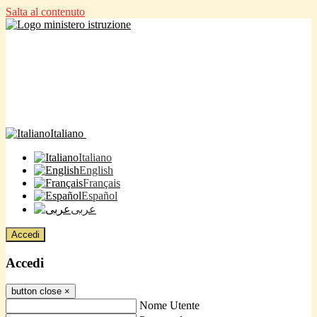
Salta al contenuto
Italiano
Italiano
English
Français
Español
عربى
Accedi
Accedi
button close
×
Nome Utente