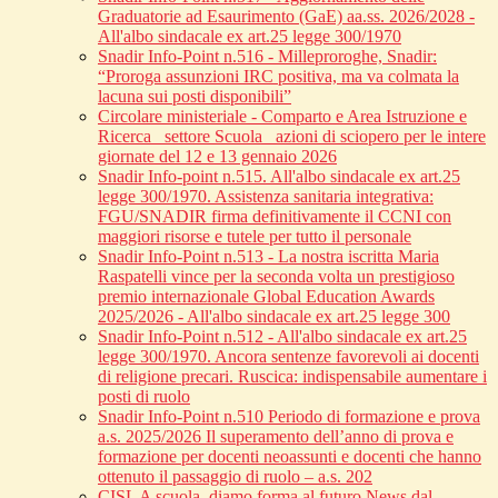
Graduatorie ad Esaurimento (GaE) aa.ss. 2026/2028 -
All'albo sindacale ex art.25 legge 300/1970
Snadir Info-Point n.516 - Milleproroghe, Snadir:
“Proroga assunzioni IRC positiva, ma va colmata la
lacuna sui posti disponibili”
Circolare ministeriale - Comparto e Area Istruzione e
Ricerca_ settore Scuola_ azioni di sciopero per le intere
giornate del 12 e 13 gennaio 2026
Snadir Info-point n.515. All'albo sindacale ex art.25
legge 300/1970. Assistenza sanitaria integrativa:
FGU/SNADIR firma definitivamente il CCNI con
maggiori risorse e tutele per tutto il personale
Snadir Info-Point n.513 - La nostra iscritta Maria
Raspatelli vince per la seconda volta un prestigioso
premio internazionale Global Education Awards
2025/2026 - All'albo sindacale ex art.25 legge 300
Snadir Info-Point n.512 - All'albo sindacale ex art.25
legge 300/1970. Ancora sentenze favorevoli ai docenti
di religione precari. Ruscica: indispensabile aumentare i
posti di ruolo
Snadir Info-Point n.510 Periodo di formazione e prova
a.s. 2025/2026 Il superamento dell’anno di prova e
formazione per docenti neoassunti e docenti che hanno
ottenuto il passaggio di ruolo – a.s. 202
CISL A scuola, diamo forma al futuro News dal