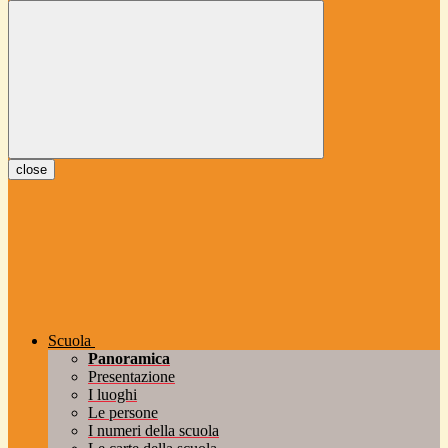
close
Scuola
Panoramica
Presentazione
I luoghi
Le persone
I numeri della scuola