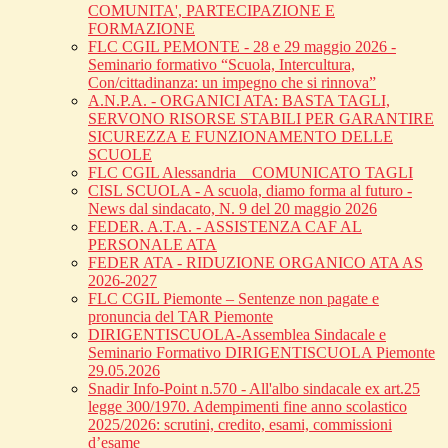
COMUNITA', PARTECIPAZIONE E
FORMAZIONE
FLC CGIL PEMONTE - 28 e 29 maggio 2026 -
Seminario formativo “Scuola, Intercultura,
Con/cittadinanza: un impegno che si rinnova”
A.N.P.A. - ORGANICI ATA: BASTA TAGLI,
SERVONO RISORSE STABILI PER GARANTIRE
SICUREZZA E FUNZIONAMENTO DELLE
SCUOLE
FLC CGIL Alessandria _ COMUNICATO TAGLI
CISL SCUOLA - A scuola, diamo forma al futuro -
News dal sindacato, N. 9 del 20 maggio 2026
FEDER. A.T.A. - ASSISTENZA CAF AL
PERSONALE ATA
FEDER ATA - RIDUZIONE ORGANICO ATA AS
2026-2027
FLC CGIL Piemonte – Sentenze non pagate e
pronuncia del TAR Piemonte
DIRIGENTISCUOLA-Assemblea Sindacale e
Seminario Formativo DIRIGENTISCUOLA Piemonte
29.05.2026
Snadir Info-Point n.570 - All'albo sindacale ex art.25
legge 300/1970. Adempimenti fine anno scolastico
2025/2026: scrutini, credito, esami, commissioni
d’esame