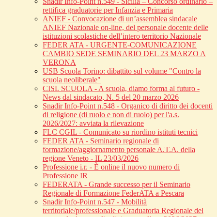
Snadir Info-Point n.549 - Sicilia – Concorso ordinario –
rettifica graduatorie per Infanzia e Primaria
ANIEF - Convocazione di un’assemblea sindacale
ANIEF Nazionale on-line, del personale docente delle
istituzioni scolastiche dell’intero territorio Nazionale
FEDER ATA - URGENTE-COMUNICAZIONE
CAMBIO SEDE SEMINARIO DEL 23 MARZO A
VERONA
USB Scuola Torino: dibattito sul volume "Contro la
scuola neoliberale"
CISL SCUOLA - A scuola, diamo forma al futuro -
News dal sindacato, N. 5 del 20 marzo 2026
Snadir Info-Point n.548 - Organico di diritto dei docenti
di religione (di ruolo e non di ruolo) per l'a.s.
2026/2027: avviata la rilevazione
FLC CGIL - Comunicato su riordino istituti tecnici
FEDER ATA - Seminario regionale di
formazione/aggiornamento personale A.T.A. della
regione Veneto - IL 23/03/2026
Professione i.r. - È online il nuovo numero di
Professione IR
FEDERATA - Grande successo per il Seminario
Regionale di Formazione FederATA a Pescara
Snadir Info-Point n.547 - Mobilità
territoriale/professionale e Graduatoria Regionale del