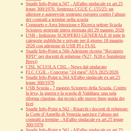
Snadir Info-Point n.567 - All'albo sindacale ex art.25
legge 300/1970. Sentenza CGUE C‑155/25: un
ulteriore e autorevole sostegno europeo contro l’abuso
dei contratti a termine nella scuola
Comparto e Area Istruzione e Ricerca settore Scuola
Sciopero generale intera giornata del 29 maggio 2026
USB - Indizione SCIOPERO GENERALE di tutte le
categorie pubbliche e private per il giorno 18 maggio
2026 con adesione di USB PI e FI-SI.
Snadir Info-Point n.566-Adesione ricorso “Recupero
RPD” per docenti di religione (N27, N28 e Supplenze
Brevi)
CISL SCUOLA CISL - News dal sindacato
FLC CGIL - Concorso “24 mesi” ATA 2025/2026
Snadir Info-Point n.564 All'albo sindacale ex art.25
legge 300/1970
USB Scuola - 7 maggio Sciopero della Scuola. Contro
la leva, la guerra e la scuola di Valditara: una sola
riforma classista, dai tecnici alle nuove linee guida dei
licei
Snadir Info-Point n.562 - Risarciti i docenti di religione:
la Corte d’Appello di Venezia sancisce l’abuso nei
contratti a termine - All'albo sindacale ex art.25 legge
300/1970
Snadir Info-Point n.561 - All'albo sindacale ex art.25