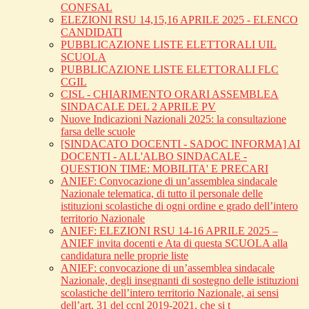
CONFSAL
ELEZIONI RSU 14,15,16 APRILE 2025 - ELENCO
CANDIDATI
PUBBLICAZIONE LISTE ELETTORALI UIL
SCUOLA
PUBBLICAZIONE LISTE ELETTORALI FLC
CGIL
CISL - CHIARIMENTO ORARI ASSEMBLEA
SINDACALE DEL 2 APRILE PV
Nuove Indicazioni Nazionali 2025: la consultazione
farsa delle scuole
[SINDACATO DOCENTI - SADOC INFORMA] AI
DOCENTI - ALL'ALBO SINDACALE -
QUESTION TIME: MOBILITA' E PRECARI
ANIEF: Convocazione di un’assemblea sindacale
Nazionale telematica, di tutto il personale delle
istituzioni scolastiche di ogni ordine e grado dell’intero
territorio Nazionale
ANIEF: ELEZIONI RSU 14-16 APRILE 2025 –
ANIEF invita docenti e Ata di questa SCUOLA alla
candidatura nelle proprie liste
ANIEF: convocazione di un’assemblea sindacale
Nazionale, degli insegnanti di sostegno delle istituzioni
scolastiche dell’intero territorio Nazionale, ai sensi
dell’art. 31 del ccnl 2019-2021, che si t