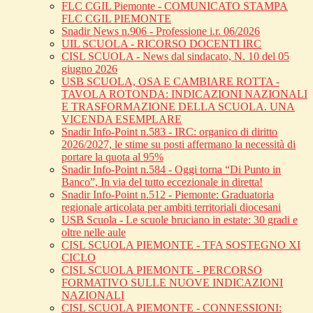
FLC CGIL Piemonte - COMUNICATO STAMPA
FLC CGIL PIEMONTE
Snadir News n.906 - Professione i.r. 06/2026
UIL SCUOLA - RICORSO DOCENTI IRC
CISL SCUOLA - News dal sindacato, N. 10 del 05
giugno 2026
USB SCUOLA, OSA E CAMBIARE ROTTA -
TAVOLA ROTONDA: INDICAZIONI NAZIONALI
E TRASFORMAZIONE DELLA SCUOLA. UNA
VICENDA ESEMPLARE
Snadir Info-Point n.583 - IRC: organico di diritto
2026/2027, le stime su posti affermano la necessità di
portare la quota al 95%
Snadir Info-Point n.584 - Oggi torna “Di Punto in
Banco”, In via del tutto eccezionale in diretta!
Snadir Info-Point n.512 - Piemonte: Graduatoria
regionale articolata per ambiti territoriali diocesani
USB Scuola - Le scuole bruciano in estate: 30 gradi e
oltre nelle aule
CISL SCUOLA PIEMONTE - TFA SOSTEGNO XI
CICLO
CISL SCUOLA PIEMONTE - PERCORSO
FORMATIVO SULLE NUOVE INDICAZIONI
NAZIONALI
CISL SCUOLA PIEMONTE - CONNESSIONI: