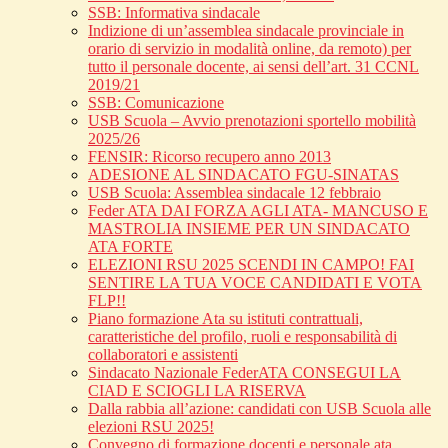
SSB: Informativa sindacale
Indizione di un’assemblea sindacale provinciale in
orario di servizio in modalità online, da remoto) per
tutto il personale docente, ai sensi dell’art. 31 CCNL
2019/21
SSB: Comunicazione
USB Scuola – Avvio prenotazioni sportello mobilità
2025/26
FENSIR: Ricorso recupero anno 2013
ADESIONE AL SINDACATO FGU-SINATAS
USB Scuola: Assemblea sindacale 12 febbraio
Feder ATA DAI FORZA AGLI ATA- MANCUSO E
MASTROLIA INSIEME PER UN SINDACATO
ATA FORTE
ELEZIONI RSU 2025 SCENDI IN CAMPO! FAI
SENTIRE LA TUA VOCE CANDIDATI E VOTA
FLP!!
Piano formazione Ata su istituti contrattuali,
caratteristiche del profilo, ruoli e responsabilità di
collaboratori e assistenti
Sindacato Nazionale FederATA CONSEGUI LA
CIAD E SCIOGLI LA RISERVA
Dalla rabbia all’azione: candidati con USB Scuola alle
elezioni RSU 2025!
Convegno di formazione docenti e personale ata