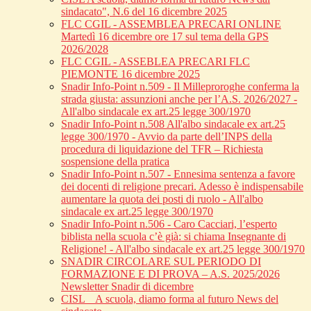
sindacato", N.6 del 16 dicembre 2025
FLC CGIL - ASSEMBLEA PRECARI ONLINE
Martedì 16 dicembre ore 17 sul tema della GPS
2026/2028
FLC CGIL - ASSEBLEA PRECARI FLC
PIEMONTE 16 dicembre 2025
Snadir Info-Point n.509 - Il Milleproroghe conferma la
strada giusta: assunzioni anche per l’A.S. 2026/2027 -
All'albo sindacale ex art.25 legge 300/1970
Snadir Info-Point n.508 All'albo sindacale ex art.25
legge 300/1970 - Avvio da parte dell’INPS della
procedura di liquidazione del TFR – Richiesta
sospensione della pratica
Snadir Info-Point n.507 - Ennesima sentenza a favore
dei docenti di religione precari. Adesso è indispensabile
aumentare la quota dei posti di ruolo - All'albo
sindacale ex art.25 legge 300/1970
Snadir Info-Point n.506 - Caro Cacciari, l’esperto
biblista nella scuola c’è già: si chiama Insegnante di
Religione! - All'albo sindacale ex art.25 legge 300/1970
SNADIR CIRCOLARE SUL PERIODO DI
FORMAZIONE E DI PROVA – A.S. 2025/2026
Newsletter Snadir di dicembre
CISL _ A scuola, diamo forma al futuro News del