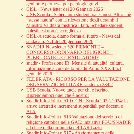
genitori e permessi per patologie gravi
CISL - News letter del 20 Gennaio 2026
USB Scuola - Schedatura studenti palestinesi. Altro che
“stessa natura” con la rilevazione degli ucraini: il
Ministro Valditara mistifica i fatti. Schedare studenti
palestinesi non è accoglienza
CISL-A scuola, diamo forma al futuro - News dal
sindacato, N.1 del 20 gennaio 2026
SNADIR Newsletter 520 PIEMONTE –
CONCORSO ORDINARIO RELIGIONE –
PUBBLICATE LE GRADUATORIE
snadir - Professione IR: Mensile di attualità, cultura,
informazione a cura dello Snadir Anno XXXII n.1,
gennaio 2026
FEDER ATA - RICORSO PER LA VALUTAZIONE
DEL SERVIZIO MILITARE scadenza 28/02
USB Scuola. Nuove tutele per chi è iscritto.
Riprendiamoci quel che è nostro!
Snadir Info-Point n.519 CCNL Scuola 2022–2024: in
arrivo arretrati e incrementi stipendiali per docenti e
ATA
Snadir Info-Point n.518 Valutazione del servizio di
religione cattolica nelle GAE: iniziativa FGU/SNADIR
alla luce della pronuncia del TAR Lazio
Snadir Info-Point n.517 - Aggiornamento delle