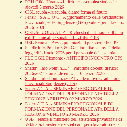
FGU Gilda Unams - Indizione assemblea sindacale
giovedì 5 marzo 2026
CISL scuola - A scuola, diamo forma al futuro
Fensir - S A D O C - Aggiornamento delle Graduatorie
Provinciali per le Supplenze (GPS) valide per il biennio
2026–2028
CISL SCUOLA AL-AT Richiesta di affissione all’albo
e diffusione al personale – Iniziative GPS
USB Scuola – Avvio prenotazioni per sportello GPS
Snadir Info-Point n.535 - Genitorialità: le novità della
legge di bilancio 2026 per il personale della scuola
FLC CGIL Piemonte - ANTICIPO INCONTRO GPS
2026
Snadir - Info-Point n.534 - Part time docenti di ruolo
2026/2027: domande entro il 16 marzo 2026
Snadir - Info-Point n.536 Al via le nuove Graduatorie
Provinciali Supplenze (GPS)
Feder. A.T.A. - SEMINARIO REGIONALE DI
FORMAZIONE DEL PERSONALE ATA DELLA
REGIONE ABRUZZO 02 MARZO 2026
Feder. A.T.A. - SEMINARIO REGIONALE DI
FORMAZIONE DEL PERSONALE ATA DELLA
REGIONE VENETO 23 MARZO 2026
USB - Nasce il ministero dell'assistenza privatizzata di
Valditara: foresterie e social card per i lavoratori della