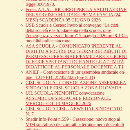
legge 300/1970.
Feder. A.T.A. - RICORSO PER LA VALUTAZIONE
DEL SERVIZIO MILITARE PRIMA FASCIA (24
MESI) SCADENZA 05 GIUGNO 2026
USB Scuola e Cestes: Invito al convegno “La crisi
della società e le fondamenta della scuola: oltre
l’emergenza, verso il futuro” 5 maggio 2026 ore 8-13 in
modalità online sincrona
ASA SCUOLA - COMUNICATO INERENTE AL
DIRITTO A FRUIRE DEI GIORNI RETRIBUITI DI
PERMESSO PERSONALE/FAMILIARE E GIORNI
DI FERIE SPETTANTI DURANTE LE ATTIVITÀ
DIDATTICHE AL PERSONALE DOCENTE A T.I.
ANIEF - Convocazione di un’assemblea sindacale on-
line - LUNEDÌ 25/05/2026 (ore 8-11)
CISL SCUOLA - CONVOCAZIONE ASSEMBLEA
SINDACALE CISL SCUOLA ZONA DI OVADA
UIL SCUOLA PIEMONTE convocazione
ASSEMBLEA SINDACALE REGIONALE,
MERCOLEDI’ 13 MAGGIO 2026
CISL SCUOLA CISL - NEWS DAL SINDACATO
N. 7
Snadir Info-Point n.559 - Cassazione: nuovo stop al
MIM sull’abuso dei contratti a termine per i docenti di
religione