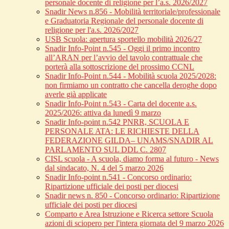
personale docente di religione per l’a.s. 2026/2027
Snadir News n.856 - Mobilità territoriale/professionale
e Graduatoria Regionale del personale docente di
religione per l'a.s. 2026/2027
USB Scuola: apertura sportello mobilità 2026/27
Snadir Info-Point n.545 - Oggi il primo incontro
all’ARAN per l’avvio del tavolo contrattuale che
porterà alla sottoscrizione del prossimo CCNL
Snadir Info-Point n.544 - Mobilità scuola 2025/2028:
non firmiamo un contratto che cancella deroghe dopo
averle già applicate
Snadir Info-Point n.543 - Carta del docente a.s.
2025/2026: attiva da lunedì 9 marzo
Snadir Info-point n.542 PNRR, SCUOLA E
PERSONALE ATA: LE RICHIESTE DELLA
FEDERAZIONE GILDA– UNAMS/SNADIR AL
PARLAMENTO SUL DDL C. 2807
CISL scuola - A scuola, diamo forma al futuro - News
dal sindacato, N. 4 del 5 marzo 2026
Snadir Info-point n.541 - Concorso ordinario:
Ripartizione ufficiale dei posti per diocesi
Snadir news n. 850 - Concorso ordinario: Ripartizione
ufficiale dei posti per diocesi
Comparto e Area Istruzione e Ricerca settore Scuola
azioni di sciopero per l'intera giornata del 9 marzo 2026