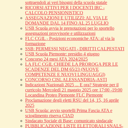
sottraendoli ai veri bisogni della scuola statale
RICORSI ATTIVI PER I DOCENTI IRC -
CALCOLO PENSIONISTICO
ASSEGNAZIONI E UTILIZZI: AL VIA LE
DOMANDE DAL 14 FINO AL 25 LUGLIO
USB Scuola avvia le prenotazioni per lo sportello
assegnazioni provvisorie e utilizzazioni
FLC CGIL - Posizioni economiche ATA: al via la
formazione
SSB: PERMESSI NEGATI - DIRITTI CALPESTATI
USB Scuola Piemonte: presidio 4 giugno
Concorso 24 mesi ATA 2024/2025
LA FLC CGIL CHIEDE LA PROROGA PER LE
SCADENZE DEL DM 65/23 (NUOVE
COMPETENZE E NUOVI LINGUAGGI)
CONCORSO CISL ALESSANDRIA-ASTI
Indicazioni Nazionali 2025 ... E ora? Strategie per il
curricolo Mercoledì 21 maggio 2025 ore 17:00 -19:00
Locandina Proteo Piemonte FLC Piemonte
Proclamazione degli eletti RSU del 14, 15, 16 aprile
2025
USB Scuola: avvio sportelli Prima Fascia ATA e
scioglimento riserva CIAD
Sindacato Sociale di Base: comunicato sindacale
PUBBLICAZIONE LISTE ELETTORALI SNALS-