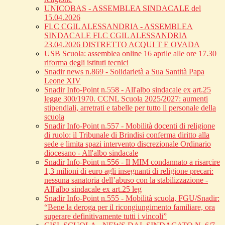
UNICOBAS - ASSEMBLEA SINDACALE del
15.04.2026
FLC CGIL ALESSANDRIA - ASSEMBLEA
SINDACALE FLC CGIL ALESSANDRIA
23.04.2026 DISTRETTO ACQUI T E OVADA
USB Scuola: assemblea online 16 aprile alle ore 17.30
riforma degli istituti tecnici
Snadir news n.869 - Solidarietà a Sua Santità Papa
Leone XIV
Snadir Info-Point n.558 - All'albo sindacale ex art.25
legge 300/1970. CCNL Scuola 2025/2027: aumenti
stipendiali, arretrati e tabelle per tutto il personale della
scuola
Snadir Info-Point n.557 - Mobilità docenti di religione
di ruolo: il Tribunale di Brindisi conferma diritto alla
sede e limita spazi intervento discrezionale Ordinario
diocesano - All'albo sindacale
Snadir Info-Point n.556 - Il MIM condannato a risarcire
1,3 milioni di euro agli insegnanti di religione precari:
nessuna sanatoria dell’abuso con la stabilizzazione -
All'albo sindacale ex art.25 leg
Snadir Info-Point n.555 - Mobilità scuola, FGU/Snadir:
“Bene la deroga per il ricongiungimento familiare, ora
superare definitivamente tutti i vincoli”