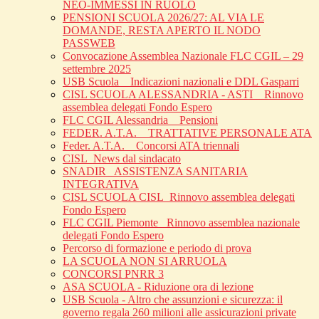
NEO-IMMESSI IN RUOLO
PENSIONI SCUOLA 2026/27: AL VIA LE
DOMANDE, RESTA APERTO IL NODO
PASSWEB
Convocazione Assemblea Nazionale FLC CGIL – 29
settembre 2025
USB Scuola _ Indicazioni nazionali e DDL Gasparri
CISL SCUOLA ALESSANDRIA - ASTI _ Rinnovo
assemblea delegati Fondo Espero
FLC CGIL Alessandria _ Pensioni
FEDER. A.T.A. _ TRATTATIVE PERSONALE ATA
Feder. A.T.A. _ Concorsi ATA triennali
CISL_News dal sindacato
SNADIR_ ASSISTENZA SANITARIA
INTEGRATIVA
CISL SCUOLA CISL_Rinnovo assemblea delegati
Fondo Espero
FLC CGIL Piemonte _Rinnovo assemblea nazionale
delegati Fondo Espero
Percorso di formazione e periodo di prova
LA SCUOLA NON SI ARRUOLA
CONCORSI PNRR 3
ASA SCUOLA - Riduzione ora di lezione
USB Scuola - Altro che assunzioni e sicurezza: il
governo regala 260 milioni alle assicurazioni private