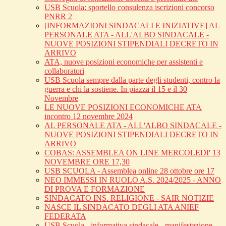
USB Scuola: sportello consulenza iscrizioni concorso
PNRR 2
[INFORMAZIONI SINDACALI E INIZIATIVE] AL
PERSONALE ATA - ALL'ALBO SINDACALE -
NUOVE POSIZIONI STIPENDIALI DECRETO IN
ARRIVO
ATA, nuove posizioni economiche per assistenti e
collaboratori
USB Scuola sempre dalla parte degli studenti, contro la
guerra e chi la sostiene. In piazza il 15 e il 30
Novembre
LE NUOVE POSIZIONI ECONOMICHE ATA
incontro 12 novembre 2024
AL PERSONALE ATA - ALL'ALBO SINDACALE -
NUOVE POSIZIONI STIPENDIALI DECRETO IN
ARRIVO
COBAS: ASSEMBLEA ON LINE MERCOLEDI' 13
NOVEMBRE ORE 17,30
USB SCUOLA - Assemblea online 28 ottobre ore 17
NEO IMMESSI IN RUOLO A.S. 2024/2025 - ANNO
DI PROVA E FORMAZIONE
SINDACATO INS. RELIGIONE - SAIR NOTIZIE
NASCE IL SINDACATO DEGLI ATA ANIEF
FEDERATA
USB Scuola - informativa sindacale - manifestazione