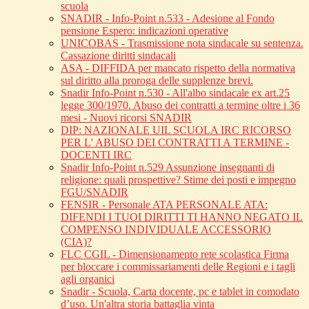
scuola
SNADIR - Info-Point n.533 - Adesione al Fondo
pensione Espero: indicazioni operative
UNICOBAS - Trasmissione nota sindacale su sentenza.
Cassazione diritti sindacali
ASA - DIFFIDA per mancato rispetto della normativa
sul diritto alla proroga delle supplenze brevi.
Snadir Info-Point n.530 - All'albo sindacale ex art.25
legge 300/1970. Abuso dei contratti a termine oltre i 36
mesi - Nuovi ricorsi SNADIR
DIP: NAZIONALE UIL SCUOLA IRC RICORSO
PER L' ABUSO DEI CONTRATTI A TERMINE -
DOCENTI IRC
Snadir Info-Point n.529 Assunzione insegnanti di
religione: quali prospettive? Stime dei posti e impegno
FGU/SNADIR
FENSIR - Personale ATA PERSONALE ATA:
DIFENDI I TUOI DIRITTI TI HANNO NEGATO IL
COMPENSO INDIVIDUALE ACCESSORIO
(CIA)?
FLC CGIL - Dimensionamento rete scolastica Firma
per bloccare i commissariamenti delle Regioni e i tagli
agli organici
Snadir - Scuola, Carta docente, pc e tablet in comodato
d’uso. Un'altra storia battaglia vinta