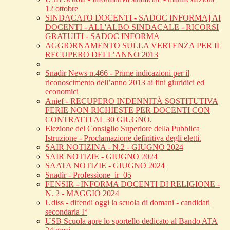
12 ottobre
SINDACATO DOCENTI - SADOC INFORMA] AI
DOCENTI - ALL'ALBO SINDACALE - RICORSI
GRATUITI - SADOC INFORMA
AGGIORNAMENTO SULLA VERTENZA PER IL
RECUPERO DELL’ANNO 2013
Snadir News n.466 - Prime indicazioni per il
riconoscimento dell’anno 2013 ai fini giuridici ed
economici
Anief - RECUPERO INDENNITÀ SOSTITUTIVA
FERIE NON RICHIESTE PER DOCENTI CON
CONTRATTI AL 30 GIUGNO.
Elezione del Consiglio Superiore della Pubblica
Istruzione - Proclamazione definitiva degli eletti.
SAIR NOTIZINA - N.2 - GIUGNO 2024
SAIR NOTIZIE - GIUGNO 2024
SAATA NOTIZIE - GIUGNO 2024
Snadir - Professione_ir_05
FENSIR - INFORMA DOCENTI DI RELIGIONE -
N. 2 - MAGGIO 2024
Udiss - difendi oggi la scuola di domani - candidati
secondaria I°
USB Scuola apre lo sportello dedicato al Bando ATA