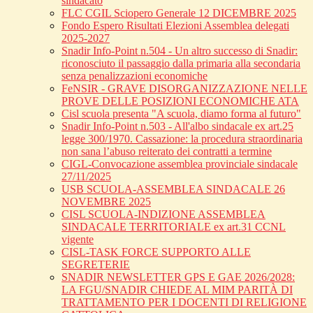
sindacato
FLC CGIL Sciopero Generale 12 DICEMBRE 2025
Fondo Espero Risultati Elezioni Assemblea delegati
2025-2027
Snadir Info-Point n.504 - Un altro successo di Snadir:
riconosciuto il passaggio dalla primaria alla secondaria
senza penalizzazioni economiche
FeNSIR - GRAVE DISORGANIZZAZIONE NELLE
PROVE DELLE POSIZIONI ECONOMICHE ATA
Cisl scuola presenta "A scuola, diamo forma al futuro"
Snadir Info-Point n.503 - All'albo sindacale ex art.25
legge 300/1970. Cassazione: la procedura straordinaria
non sana l’abuso reiterato dei contratti a termine
CIGL-Convocazione assemblea provinciale sindacale
27/11/2025
USB SCUOLA-ASSEMBLEA SINDACALE 26
NOVEMBRE 2025
CISL SCUOLA-INDIZIONE ASSEMBLEA
SINDACALE TERRITORIALE ex art.31 CCNL
vigente
CISL-TASK FORCE SUPPORTO ALLE
SEGRETERIE
SNADIR NEWSLETTER GPS E GAE 2026/2028:
LA FGU/SNADIR CHIEDE AL MIM PARITÀ DI
TRATTAMENTO PER I DOCENTI DI RELIGIONE