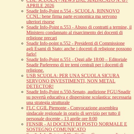
CISL SCUOLA - NEWS DAL SINDACATO N. 6/7
APRILE 2026
Snadir Info-Point n.554 - SCUOLA, RINNOVO
CCNL: bene firma parte economica ma servono
ulteriori risorse
Snadir Info-Point n.553 - Abuso di contratti a termine, il
Ministero condannato al risarcimento dei docenti di
religione precari
Snadir Info-point n.552 - Presidenti di Commissione
agli Esami di Stato: anche i docenti di religione possono
farlo!
Snadir Info-Point n.551 - Oggi alle 18:00 – Editoriale
Snadir Parleremo di tre temi centrali per i docenti di
religione.
USB SCUOLA: PER UNA SCUOLA SICURA
SERVONO INVESTIMENTI, NON METAL
DETECTOR!
Snadir Info-Point n.550-Senato, audizione FGU/Snadir
su povertà educativa e dispersione scolastica: necessaria
una strategia strutturale
FLC CGIL Piemonte - Convocazione assemblea
sindacale regionale in orario di servizio per tutto il
personale docente - 13 aprile ore 8:00
FENSIR - AI DOCENTI DI POSTO NORMALE E
SOSTEGNO COMUNICATO