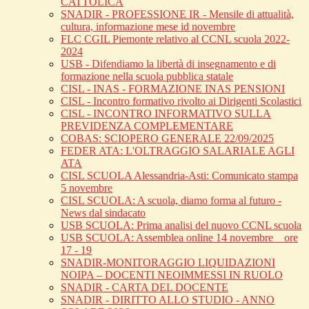
CATTOLICA
SNADIR - PROFESSIONE IR - Mensile di attualità,
cultura, informazione mese id novembre
FLC CGIL Piemonte relativo al CCNL scuola 2022-
2024
USB - Difendiamo la libertà di insegnamento e di
formazione nella scuola pubblica statale
CISL - INAS - FORMAZIONE INAS PENSIONI
CISL - Incontro formativo rivolto ai Dirigenti Scolastici
CISL - INCONTRO INFORMATIVO SULLA
PREVIDENZA COMPLEMENTARE
COBAS: SCIOPERO GENERALE 22/09/2025
FEDER ATA: L'OLTRAGGIO SALARIALE AGLI
ATA
CISL SCUOLA Alessandria-Asti: Comunicato stampa
5 novembre
CISL SCUOLA: A scuola, diamo forma al futuro -
News dal sindacato
USB SCUOLA: Prima analisi del nuovo CCNL scuola
USB SCUOLA: Assemblea online 14 novembre _ ore
17 - 19
SNADIR-MONITORAGGIO LIQUIDAZIONI
NOIPA – DOCENTI NEOIMMESSI IN RUOLO
SNADIR - CARTA DEL DOCENTE
SNADIR - DIRITTO ALLO STUDIO - ANNO