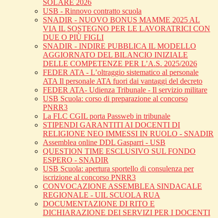
SOLARE 2026
USB - Rinnovo contratto scuola
SNADIR - NUOVO BONUS MAMME 2025 AL
VIA IL SOSTEGNO PER LE LAVORATRICI CON
DUE O PIÙ FIGLI
SNADIR - INDIRE PUBBLICA IL MODELLO
AGGIORNATO DEL BILANCIO INIZIALE
DELLE COMPETENZE PER L’A.S. 2025/2026
FEDER ATA - L’oltraggio sistematico al personale
ATA Il personale ATA fuori dai vantaggi del decreto
FEDER ATA- Udienza Tribunale - Il servizio militare
USB Scuola: corso di preparazione al concorso
PNRR3
La FLC CGIL porta Passweb in tribunale
STIPENDI GARANTITI AI DOCENTI DI
RELIGIONE NEO IMMESSI IN RUOLO - SNADIR
Assemblea online DDL Gasparri - USB
QUESTION TIME ESCLUSIVO SUL FONDO
ESPERO - SNADIR
USB Scuola: apertura sportello di consulenza per
iscrizione al concorso PNRR3
CONVOCAZIONE ASSEMBLEA SINDACALE
REGIONALE - UIL SCUOLA RUA
DOCUMENTAZIONE DI RITO E
DICHIARAZIONE DEI SERVIZI PER I DOCENTI