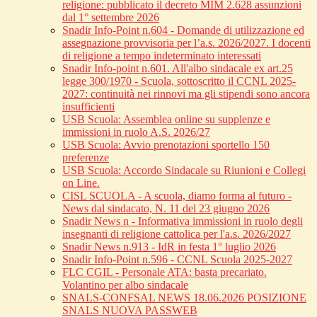
religione: pubblicato il decreto MIM 2.628 assunzioni
dal 1° settembre 2026
Snadir Info-Point n.604 - Domande di utilizzazione ed
assegnazione provvisoria per l’a.s. 2026/2027. I docenti
di religione a tempo indeterminato interessati
Snadir Info-point n.601. All'albo sindacale ex art.25
legge 300/1970 - Scuola, sottoscritto il CCNL 2025-
2027: continuità nei rinnovi ma gli stipendi sono ancora
insufficienti
USB Scuola: Assemblea online su supplenze e
immissioni in ruolo A.S. 2026/27
USB Scuola: Avvio prenotazioni sportello 150
preferenze
USB Scuola: Accordo Sindacale su Riunioni e Collegi
on Line.
CISL SCUOLA - A scuola, diamo forma al futuro -
News dal sindacato, N. 11 del 23 giugno 2026
Snadir News n - Informativa immissioni in ruolo degli
insegnanti di religione cattolica per l'a.s. 2026/2027
Snadir News n.913 - IdR in festa 1° luglio 2026
Snadir Info-Point n.596 - CCNL Scuola 2025-2027
FLC CGIL - Personale ATA: basta precariato.
Volantino per albo sindacale
SNALS-CONFSAL NEWS 18.06.2026 POSIZIONE
SNALS NUOVA PASSWEB