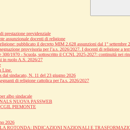
 prestazione previdenziale
nte assunzionale docenti di religione
religione: pubblicato il decreto MIM 2.628 assunzioni dal 1° settembre 
egnazione provvisoria per l’a.s. 2026/2027. I docenti di religione a tem
ge 300/1970 - Scuola, sottoscritto il CCNL 2025-2027: continuità nei rin
i in ruolo A.S. 2026/27
e
n Line.
dal sindacato, N. 11 del 23 giugno 2026
gnanti di religione cattolica per l'a.s. 2026/2027
er albo sindacale
 SNALS NUOVA PASSWEB
C CGIL PIEMONTE
gno 2026
OLA ROTONDA: INDICAZIONI NAZIONALI E TRASFORMAZ