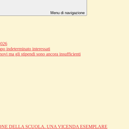
Menu di navigazione
2026
po indeterminato interessati
novi ma gli stipendi sono ancora insufficienti
IONE DELLA SCUOLA. UNA VICENDA ESEMPLARE