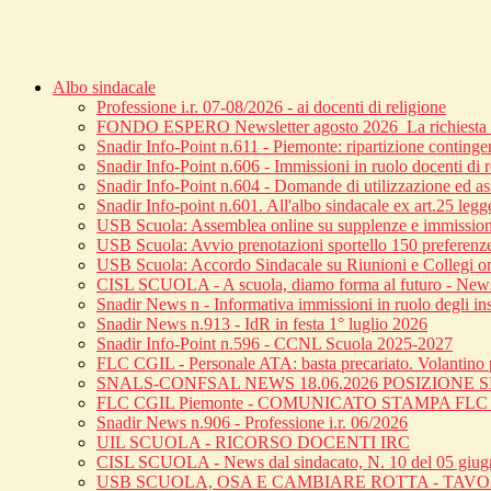
Albo sindacale
Professione i.r. 07-08/2026 - ai docenti di religione
FONDO ESPERO Newsletter agosto 2026_La richiesta di
Snadir Info-Point n.611 - Piemonte: ripartizione continge
Snadir Info-Point n.606 - Immissioni in ruolo docenti di 
Snadir Info-Point n.604 - Domande di utilizzazione ed ass
Snadir Info-point n.601. All'albo sindacale ex art.25 leg
USB Scuola: Assemblea online su supplenze e immission
USB Scuola: Avvio prenotazioni sportello 150 preferenz
USB Scuola: Accordo Sindacale su Riunioni e Collegi o
CISL SCUOLA - A scuola, diamo forma al futuro - News 
Snadir News n - Informativa immissioni in ruolo degli inse
Snadir News n.913 - IdR in festa 1° luglio 2026
Snadir Info-Point n.596 - CCNL Scuola 2025-2027
FLC CGIL - Personale ATA: basta precariato. Volantino p
SNALS-CONFSAL NEWS 18.06.2026 POSIZIONE
FLC CGIL Piemonte - COMUNICATO STAMPA FL
Snadir News n.906 - Professione i.r. 06/2026
UIL SCUOLA - RICORSO DOCENTI IRC
CISL SCUOLA - News dal sindacato, N. 10 del 05 giu
USB SCUOLA, OSA E CAMBIARE ROTTA - TAV