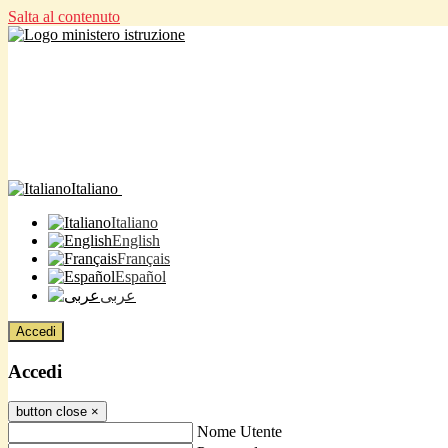
Salta al contenuto
Italiano
Italiano
English
Français
Español
عربى
Accedi
Accedi
button close
×
Nome Utente