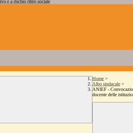
vo e a rischio ritiro sociale
Home
>
Albo sindacale
>
ANIEF - Convocazione
docente delle istituzio