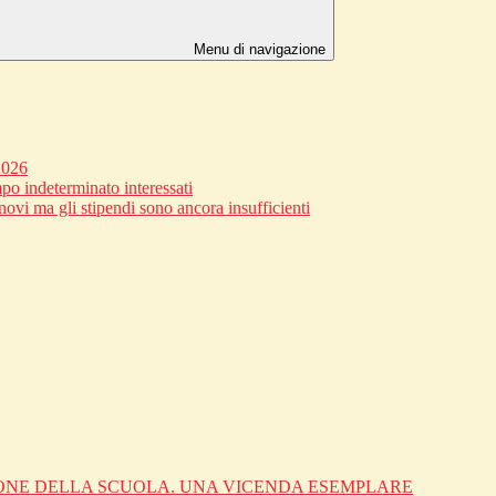
Menu di navigazione
2026
po indeterminato interessati
novi ma gli stipendi sono ancora insufficienti
IONE DELLA SCUOLA. UNA VICENDA ESEMPLARE