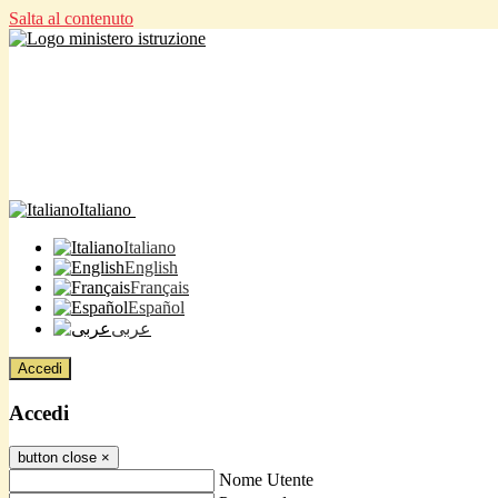
Salta al contenuto
Italiano
Italiano
English
Français
Español
عربى
Accedi
Accedi
button close
×
Nome Utente