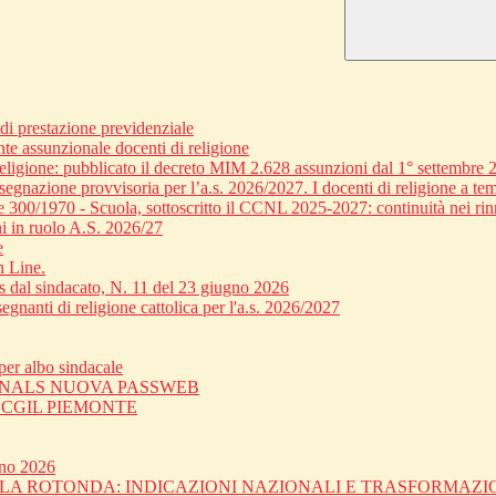
 prestazione previdenziale
nte assunzionale docenti di religione
religione: pubblicato il decreto MIM 2.628 assunzioni dal 1° settembre 
egnazione provvisoria per l’a.s. 2026/2027. I docenti di religione a tem
ge 300/1970 - Scuola, sottoscritto il CCNL 2025-2027: continuità nei rin
i in ruolo A.S. 2026/27
e
n Line.
dal sindacato, N. 11 del 23 giugno 2026
gnanti di religione cattolica per l'a.s. 2026/2027
er albo sindacale
 SNALS NUOVA PASSWEB
C CGIL PIEMONTE
gno 2026
OLA ROTONDA: INDICAZIONI NAZIONALI E TRASFORMAZ