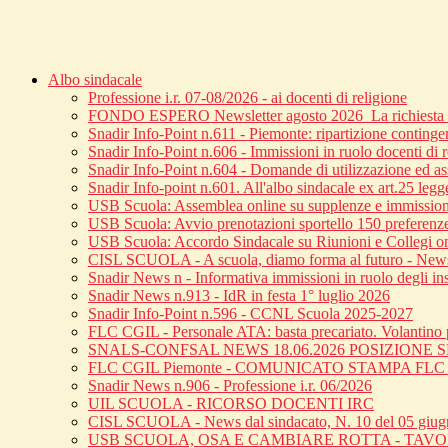
Albo sindacale
Professione i.r. 07-08/2026 - ai docenti di religione
FONDO ESPERO Newsletter agosto 2026_La richiesta di
Snadir Info-Point n.611 - Piemonte: ripartizione continge
Snadir Info-Point n.606 - Immissioni in ruolo docenti di 
Snadir Info-Point n.604 - Domande di utilizzazione ed ass
Snadir Info-point n.601. All'albo sindacale ex art.25 leg
USB Scuola: Assemblea online su supplenze e immission
USB Scuola: Avvio prenotazioni sportello 150 preferenz
USB Scuola: Accordo Sindacale su Riunioni e Collegi o
CISL SCUOLA - A scuola, diamo forma al futuro - News 
Snadir News n - Informativa immissioni in ruolo degli inse
Snadir News n.913 - IdR in festa 1° luglio 2026
Snadir Info-Point n.596 - CCNL Scuola 2025-2027
FLC CGIL - Personale ATA: basta precariato. Volantino p
SNALS-CONFSAL NEWS 18.06.2026 POSIZIONE
FLC CGIL Piemonte - COMUNICATO STAMPA FL
Snadir News n.906 - Professione i.r. 06/2026
UIL SCUOLA - RICORSO DOCENTI IRC
CISL SCUOLA - News dal sindacato, N. 10 del 05 giu
USB SCUOLA, OSA E CAMBIARE ROTTA - TAV