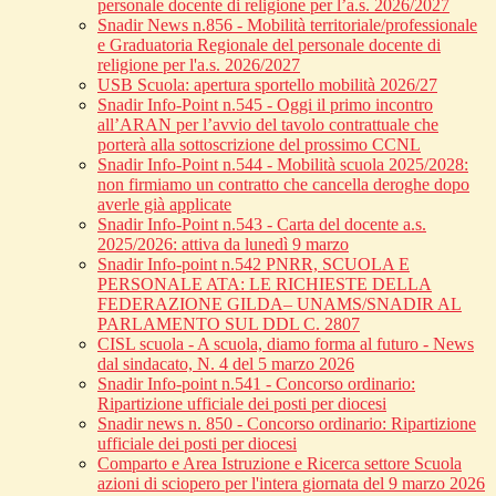
personale docente di religione per l’a.s. 2026/2027
Snadir News n.856 - Mobilità territoriale/professionale
e Graduatoria Regionale del personale docente di
religione per l'a.s. 2026/2027
USB Scuola: apertura sportello mobilità 2026/27
Snadir Info-Point n.545 - Oggi il primo incontro
all’ARAN per l’avvio del tavolo contrattuale che
porterà alla sottoscrizione del prossimo CCNL
Snadir Info-Point n.544 - Mobilità scuola 2025/2028:
non firmiamo un contratto che cancella deroghe dopo
averle già applicate
Snadir Info-Point n.543 - Carta del docente a.s.
2025/2026: attiva da lunedì 9 marzo
Snadir Info-point n.542 PNRR, SCUOLA E
PERSONALE ATA: LE RICHIESTE DELLA
FEDERAZIONE GILDA– UNAMS/SNADIR AL
PARLAMENTO SUL DDL C. 2807
CISL scuola - A scuola, diamo forma al futuro - News
dal sindacato, N. 4 del 5 marzo 2026
Snadir Info-point n.541 - Concorso ordinario:
Ripartizione ufficiale dei posti per diocesi
Snadir news n. 850 - Concorso ordinario: Ripartizione
ufficiale dei posti per diocesi
Comparto e Area Istruzione e Ricerca settore Scuola
azioni di sciopero per l'intera giornata del 9 marzo 2026