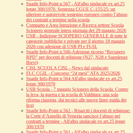
Snadir Info-Point n.567 - All'albo sindacale ex art.25
legge 300/1970. Sentenza CGUE C‑155/25: un
ulteriore e autorevole sostegno europeo contro l’abuso
dei contratti a termine nella scuola
Comparto e Area Istruzione e Ricerca settore Scuola
Sciopero generale intera giornata del 29 maggio 2026
USB - Indizione SCIOPERO GENERALE di tutte le
categorie pubbliche e private per il giorno 18 maggio
2026 con adesione di USB PI e FI-SI.
Snadir Info-Point n.566-Adesione ricorso “Recupero
RPD” per docenti di religione (N27, N28 e Supplenze
Brevi)
CISL SCUOLA CISL - News dal sindacato
FLC CGIL - Concorso “24 mesi” ATA 2025/2026
Snadir Info-Point n.564 All'albo sindacale ex art.25
legge 300/1970
USB Scuola - 7 maggio Sciopero della Scuola. Contro
la leva, la guerra e la scuola di Valditara: una sola
riforma classista, dai tecnici alle nuove linee guida dei
licei
Snadir Info-Point n.562 - Risarciti i docenti di religione:
la Corte d’Appello di Venezia sancisce l’abuso nei
contratti a termine - All'albo sindacale ex art.25 legge
300/1970
Snadir Info-Point n.561 - All'albo sindacale ex art.25