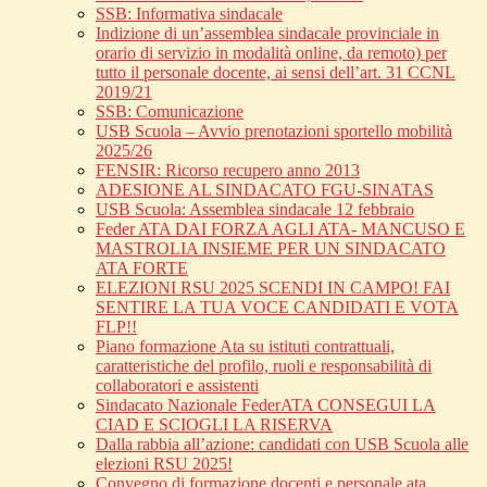
SSB: Informativa sindacale
Indizione di un’assemblea sindacale provinciale in
orario di servizio in modalità online, da remoto) per
tutto il personale docente, ai sensi dell’art. 31 CCNL
2019/21
SSB: Comunicazione
USB Scuola – Avvio prenotazioni sportello mobilità
2025/26
FENSIR: Ricorso recupero anno 2013
ADESIONE AL SINDACATO FGU-SINATAS
USB Scuola: Assemblea sindacale 12 febbraio
Feder ATA DAI FORZA AGLI ATA- MANCUSO E
MASTROLIA INSIEME PER UN SINDACATO
ATA FORTE
ELEZIONI RSU 2025 SCENDI IN CAMPO! FAI
SENTIRE LA TUA VOCE CANDIDATI E VOTA
FLP!!
Piano formazione Ata su istituti contrattuali,
caratteristiche del profilo, ruoli e responsabilità di
collaboratori e assistenti
Sindacato Nazionale FederATA CONSEGUI LA
CIAD E SCIOGLI LA RISERVA
Dalla rabbia all’azione: candidati con USB Scuola alle
elezioni RSU 2025!
Convegno di formazione docenti e personale ata