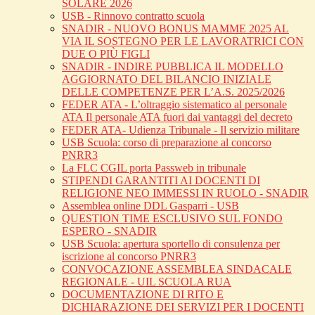
SOLARE 2026
USB - Rinnovo contratto scuola
SNADIR - NUOVO BONUS MAMME 2025 AL
VIA IL SOSTEGNO PER LE LAVORATRICI CON
DUE O PIÙ FIGLI
SNADIR - INDIRE PUBBLICA IL MODELLO
AGGIORNATO DEL BILANCIO INIZIALE
DELLE COMPETENZE PER L’A.S. 2025/2026
FEDER ATA - L’oltraggio sistematico al personale
ATA Il personale ATA fuori dai vantaggi del decreto
FEDER ATA- Udienza Tribunale - Il servizio militare
USB Scuola: corso di preparazione al concorso
PNRR3
La FLC CGIL porta Passweb in tribunale
STIPENDI GARANTITI AI DOCENTI DI
RELIGIONE NEO IMMESSI IN RUOLO - SNADIR
Assemblea online DDL Gasparri - USB
QUESTION TIME ESCLUSIVO SUL FONDO
ESPERO - SNADIR
USB Scuola: apertura sportello di consulenza per
iscrizione al concorso PNRR3
CONVOCAZIONE ASSEMBLEA SINDACALE
REGIONALE - UIL SCUOLA RUA
DOCUMENTAZIONE DI RITO E
DICHIARAZIONE DEI SERVIZI PER I DOCENTI