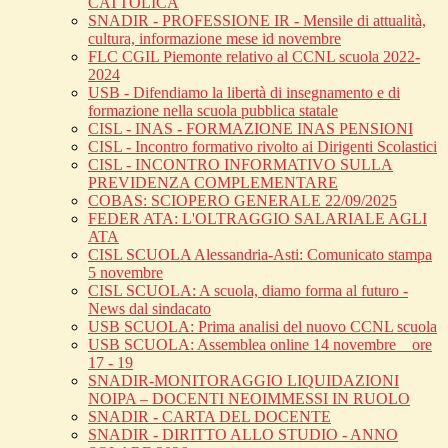
CATTOLICA
SNADIR - PROFESSIONE IR - Mensile di attualità,
cultura, informazione mese id novembre
FLC CGIL Piemonte relativo al CCNL scuola 2022-
2024
USB - Difendiamo la libertà di insegnamento e di
formazione nella scuola pubblica statale
CISL - INAS - FORMAZIONE INAS PENSIONI
CISL - Incontro formativo rivolto ai Dirigenti Scolastici
CISL - INCONTRO INFORMATIVO SULLA
PREVIDENZA COMPLEMENTARE
COBAS: SCIOPERO GENERALE 22/09/2025
FEDER ATA: L'OLTRAGGIO SALARIALE AGLI
ATA
CISL SCUOLA Alessandria-Asti: Comunicato stampa
5 novembre
CISL SCUOLA: A scuola, diamo forma al futuro -
News dal sindacato
USB SCUOLA: Prima analisi del nuovo CCNL scuola
USB SCUOLA: Assemblea online 14 novembre _ ore
17 - 19
SNADIR-MONITORAGGIO LIQUIDAZIONI
NOIPA – DOCENTI NEOIMMESSI IN RUOLO
SNADIR - CARTA DEL DOCENTE
SNADIR - DIRITTO ALLO STUDIO - ANNO