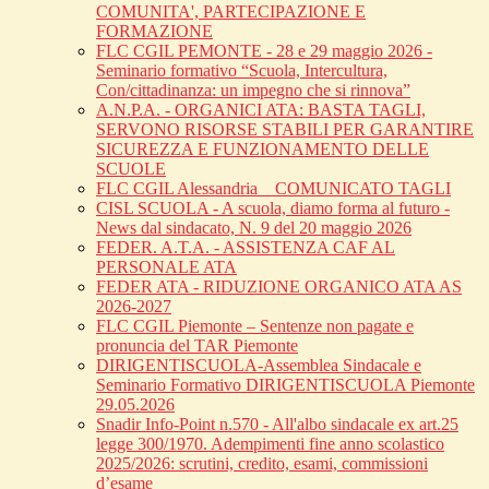
COMUNITA', PARTECIPAZIONE E
FORMAZIONE
FLC CGIL PEMONTE - 28 e 29 maggio 2026 -
Seminario formativo “Scuola, Intercultura,
Con/cittadinanza: un impegno che si rinnova”
A.N.P.A. - ORGANICI ATA: BASTA TAGLI,
SERVONO RISORSE STABILI PER GARANTIRE
SICUREZZA E FUNZIONAMENTO DELLE
SCUOLE
FLC CGIL Alessandria _ COMUNICATO TAGLI
CISL SCUOLA - A scuola, diamo forma al futuro -
News dal sindacato, N. 9 del 20 maggio 2026
FEDER. A.T.A. - ASSISTENZA CAF AL
PERSONALE ATA
FEDER ATA - RIDUZIONE ORGANICO ATA AS
2026-2027
FLC CGIL Piemonte – Sentenze non pagate e
pronuncia del TAR Piemonte
DIRIGENTISCUOLA-Assemblea Sindacale e
Seminario Formativo DIRIGENTISCUOLA Piemonte
29.05.2026
Snadir Info-Point n.570 - All'albo sindacale ex art.25
legge 300/1970. Adempimenti fine anno scolastico
2025/2026: scrutini, credito, esami, commissioni
d’esame