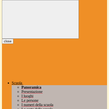
close
Scuola
Panoramica
Presentazione
I luoghi
Le persone
I numeri della scuola