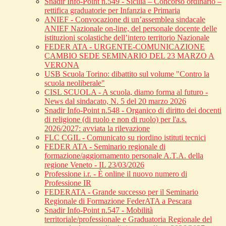
Snadir Info-Point n.549 - Sicilia – Concorso ordinario –
rettifica graduatorie per Infanzia e Primaria
ANIEF - Convocazione di un’assemblea sindacale
ANIEF Nazionale on-line, del personale docente delle
istituzioni scolastiche dell’intero territorio Nazionale
FEDER ATA - URGENTE-COMUNICAZIONE
CAMBIO SEDE SEMINARIO DEL 23 MARZO A
VERONA
USB Scuola Torino: dibattito sul volume "Contro la
scuola neoliberale"
CISL SCUOLA - A scuola, diamo forma al futuro -
News dal sindacato, N. 5 del 20 marzo 2026
Snadir Info-Point n.548 - Organico di diritto dei docenti
di religione (di ruolo e non di ruolo) per l'a.s.
2026/2027: avviata la rilevazione
FLC CGIL - Comunicato su riordino istituti tecnici
FEDER ATA - Seminario regionale di
formazione/aggiornamento personale A.T.A. della
regione Veneto - IL 23/03/2026
Professione i.r. - È online il nuovo numero di
Professione IR
FEDERATA - Grande successo per il Seminario
Regionale di Formazione FederATA a Pescara
Snadir Info-Point n.547 - Mobilità
territoriale/professionale e Graduatoria Regionale del