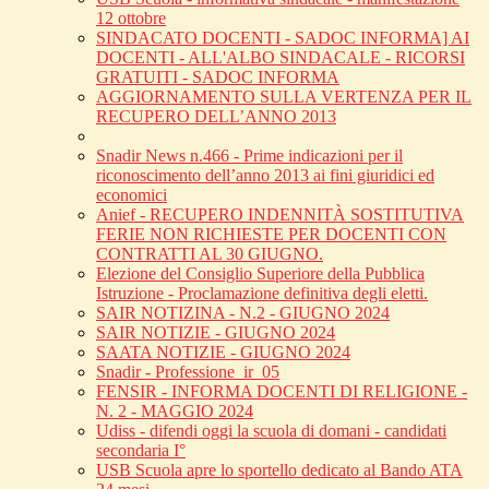
12 ottobre
SINDACATO DOCENTI - SADOC INFORMA] AI
DOCENTI - ALL'ALBO SINDACALE - RICORSI
GRATUITI - SADOC INFORMA
AGGIORNAMENTO SULLA VERTENZA PER IL
RECUPERO DELL’ANNO 2013
Snadir News n.466 - Prime indicazioni per il
riconoscimento dell’anno 2013 ai fini giuridici ed
economici
Anief - RECUPERO INDENNITÀ SOSTITUTIVA
FERIE NON RICHIESTE PER DOCENTI CON
CONTRATTI AL 30 GIUGNO.
Elezione del Consiglio Superiore della Pubblica
Istruzione - Proclamazione definitiva degli eletti.
SAIR NOTIZINA - N.2 - GIUGNO 2024
SAIR NOTIZIE - GIUGNO 2024
SAATA NOTIZIE - GIUGNO 2024
Snadir - Professione_ir_05
FENSIR - INFORMA DOCENTI DI RELIGIONE -
N. 2 - MAGGIO 2024
Udiss - difendi oggi la scuola di domani - candidati
secondaria I°
USB Scuola apre lo sportello dedicato al Bando ATA