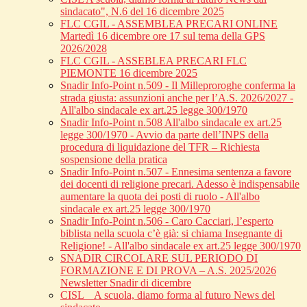
sindacato", N.6 del 16 dicembre 2025
FLC CGIL - ASSEMBLEA PRECARI ONLINE
Martedì 16 dicembre ore 17 sul tema della GPS
2026/2028
FLC CGIL - ASSEBLEA PRECARI FLC
PIEMONTE 16 dicembre 2025
Snadir Info-Point n.509 - Il Milleproroghe conferma la
strada giusta: assunzioni anche per l’A.S. 2026/2027 -
All'albo sindacale ex art.25 legge 300/1970
Snadir Info-Point n.508 All'albo sindacale ex art.25
legge 300/1970 - Avvio da parte dell’INPS della
procedura di liquidazione del TFR – Richiesta
sospensione della pratica
Snadir Info-Point n.507 - Ennesima sentenza a favore
dei docenti di religione precari. Adesso è indispensabile
aumentare la quota dei posti di ruolo - All'albo
sindacale ex art.25 legge 300/1970
Snadir Info-Point n.506 - Caro Cacciari, l’esperto
biblista nella scuola c’è già: si chiama Insegnante di
Religione! - All'albo sindacale ex art.25 legge 300/1970
SNADIR CIRCOLARE SUL PERIODO DI
FORMAZIONE E DI PROVA – A.S. 2025/2026
Newsletter Snadir di dicembre
CISL _ A scuola, diamo forma al futuro News del