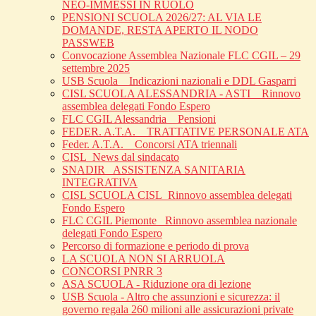
NEO-IMMESSI IN RUOLO
PENSIONI SCUOLA 2026/27: AL VIA LE
DOMANDE, RESTA APERTO IL NODO
PASSWEB
Convocazione Assemblea Nazionale FLC CGIL – 29
settembre 2025
USB Scuola _ Indicazioni nazionali e DDL Gasparri
CISL SCUOLA ALESSANDRIA - ASTI _ Rinnovo
assemblea delegati Fondo Espero
FLC CGIL Alessandria _ Pensioni
FEDER. A.T.A. _ TRATTATIVE PERSONALE ATA
Feder. A.T.A. _ Concorsi ATA triennali
CISL_News dal sindacato
SNADIR_ ASSISTENZA SANITARIA
INTEGRATIVA
CISL SCUOLA CISL_Rinnovo assemblea delegati
Fondo Espero
FLC CGIL Piemonte _Rinnovo assemblea nazionale
delegati Fondo Espero
Percorso di formazione e periodo di prova
LA SCUOLA NON SI ARRUOLA
CONCORSI PNRR 3
ASA SCUOLA - Riduzione ora di lezione
USB Scuola - Altro che assunzioni e sicurezza: il
governo regala 260 milioni alle assicurazioni private