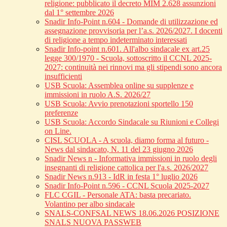
religione: pubblicato il decreto MIM 2.628 assunzioni
dal 1° settembre 2026
Snadir Info-Point n.604 - Domande di utilizzazione ed
assegnazione provvisoria per l’a.s. 2026/2027. I docenti
di religione a tempo indeterminato interessati
Snadir Info-point n.601. All'albo sindacale ex art.25
legge 300/1970 - Scuola, sottoscritto il CCNL 2025-
2027: continuità nei rinnovi ma gli stipendi sono ancora
insufficienti
USB Scuola: Assemblea online su supplenze e
immissioni in ruolo A.S. 2026/27
USB Scuola: Avvio prenotazioni sportello 150
preferenze
USB Scuola: Accordo Sindacale su Riunioni e Collegi
on Line.
CISL SCUOLA - A scuola, diamo forma al futuro -
News dal sindacato, N. 11 del 23 giugno 2026
Snadir News n - Informativa immissioni in ruolo degli
insegnanti di religione cattolica per l'a.s. 2026/2027
Snadir News n.913 - IdR in festa 1° luglio 2026
Snadir Info-Point n.596 - CCNL Scuola 2025-2027
FLC CGIL - Personale ATA: basta precariato.
Volantino per albo sindacale
SNALS-CONFSAL NEWS 18.06.2026 POSIZIONE
SNALS NUOVA PASSWEB