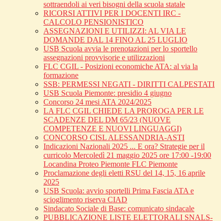
sottraendoli ai veri bisogni della scuola statale
RICORSI ATTIVI PER I DOCENTI IRC -
CALCOLO PENSIONISTICO
ASSEGNAZIONI E UTILIZZI: AL VIA LE
DOMANDE DAL 14 FINO AL 25 LUGLIO
USB Scuola avvia le prenotazioni per lo sportello
assegnazioni provvisorie e utilizzazioni
FLC CGIL - Posizioni economiche ATA: al via la
formazione
SSB: PERMESSI NEGATI - DIRITTI CALPESTATI
USB Scuola Piemonte: presidio 4 giugno
Concorso 24 mesi ATA 2024/2025
LA FLC CGIL CHIEDE LA PROROGA PER LE
SCADENZE DEL DM 65/23 (NUOVE
COMPETENZE E NUOVI LINGUAGGI)
CONCORSO CISL ALESSANDRIA-ASTI
Indicazioni Nazionali 2025 ... E ora? Strategie per il
curricolo Mercoledì 21 maggio 2025 ore 17:00 -19:00
Locandina Proteo Piemonte FLC Piemonte
Proclamazione degli eletti RSU del 14, 15, 16 aprile
2025
USB Scuola: avvio sportelli Prima Fascia ATA e
scioglimento riserva CIAD
Sindacato Sociale di Base: comunicato sindacale
PUBBLICAZIONE LISTE ELETTORALI SNALS-