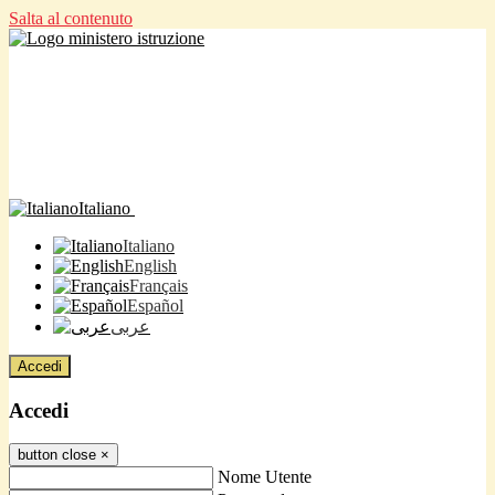
Salta al contenuto
Italiano
Italiano
English
Français
Español
عربى
Accedi
Accedi
button close
×
Nome Utente