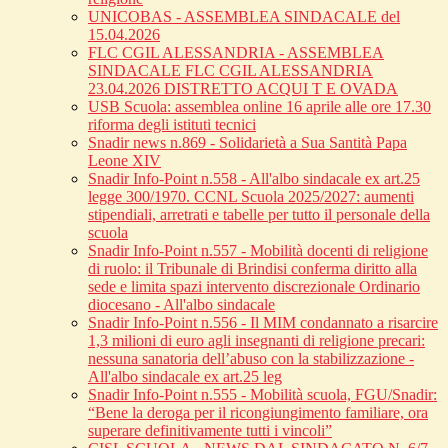
UNICOBAS - ASSEMBLEA SINDACALE del
15.04.2026
FLC CGIL ALESSANDRIA - ASSEMBLEA
SINDACALE FLC CGIL ALESSANDRIA
23.04.2026 DISTRETTO ACQUI T E OVADA
USB Scuola: assemblea online 16 aprile alle ore 17.30
riforma degli istituti tecnici
Snadir news n.869 - Solidarietà a Sua Santità Papa
Leone XIV
Snadir Info-Point n.558 - All'albo sindacale ex art.25
legge 300/1970. CCNL Scuola 2025/2027: aumenti
stipendiali, arretrati e tabelle per tutto il personale della
scuola
Snadir Info-Point n.557 - Mobilità docenti di religione
di ruolo: il Tribunale di Brindisi conferma diritto alla
sede e limita spazi intervento discrezionale Ordinario
diocesano - All'albo sindacale
Snadir Info-Point n.556 - Il MIM condannato a risarcire
1,3 milioni di euro agli insegnanti di religione precari:
nessuna sanatoria dell’abuso con la stabilizzazione -
All'albo sindacale ex art.25 leg
Snadir Info-Point n.555 - Mobilità scuola, FGU/Snadir:
“Bene la deroga per il ricongiungimento familiare, ora
superare definitivamente tutti i vincoli”