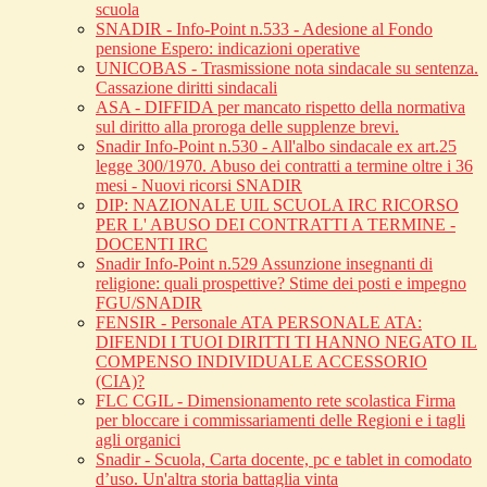
scuola
SNADIR - Info-Point n.533 - Adesione al Fondo
pensione Espero: indicazioni operative
UNICOBAS - Trasmissione nota sindacale su sentenza.
Cassazione diritti sindacali
ASA - DIFFIDA per mancato rispetto della normativa
sul diritto alla proroga delle supplenze brevi.
Snadir Info-Point n.530 - All'albo sindacale ex art.25
legge 300/1970. Abuso dei contratti a termine oltre i 36
mesi - Nuovi ricorsi SNADIR
DIP: NAZIONALE UIL SCUOLA IRC RICORSO
PER L' ABUSO DEI CONTRATTI A TERMINE -
DOCENTI IRC
Snadir Info-Point n.529 Assunzione insegnanti di
religione: quali prospettive? Stime dei posti e impegno
FGU/SNADIR
FENSIR - Personale ATA PERSONALE ATA:
DIFENDI I TUOI DIRITTI TI HANNO NEGATO IL
COMPENSO INDIVIDUALE ACCESSORIO
(CIA)?
FLC CGIL - Dimensionamento rete scolastica Firma
per bloccare i commissariamenti delle Regioni e i tagli
agli organici
Snadir - Scuola, Carta docente, pc e tablet in comodato
d’uso. Un'altra storia battaglia vinta