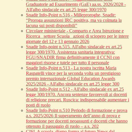
Graduatorie ad Esaurimento (GaE) aa.ss. 2026/2028 -
All'albo sindacale ex art.25 legge 300/1970
Snadir Info-Point n.516 - Milleproroghe, Snadir:
“Proroga assunzioni IRC positiva, ma va colmata la
lacuna sui posti disponibili”
Circolare ministeriale - Comparto e Area Istruzione e
Ricerca_ settore Scuola_ azioni di sciopero per le intere
giornate del 12 e 13 gennaio 2026
Snadir Info-point n.515. All'albo sindacale ex art.25
legge 300/1970. Assistenza sanitaria integrativa:
FGU/SNADIR firma definitivamente il CCNI con
maggiori risorse e tutele per tutto il personale
Snadir Info-Point n.513 - La nostra iscritta Maria
Raspatelli vince per la seconda volta un prestigioso
premio internazionale Global Education Awards
2025/2026 - All'albo sindacale ex art.25 legge 300
Snadir Info-Point n.512 - All'albo sindacale ex art.25
legge 300/1970. Ancora sentenze favorevoli ai docenti
di religione precari. Ruscica: indispensabile aumentare i
posti di ruolo
Snadir Info-Point n.510 Periodo di formazione e prova
a.s. 2025/2026 Il superamento dell’anno di prova e
formazione per docenti neoassunti e docenti che hanno
ottenuto il passaggio di ruolo – a.s. 202
CISL A scuola, diamo forma al futuro News dal