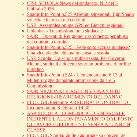
CISL SCUOLA News dal sindacato, N.2 del 5
febbraio 2026
Snadir Info-Point n.527 Arretrati stipendiali: Fgu/Snadir
sollecita chiarezza nei cedolini
USB- Assemblea online GPS ed Elenchi regionali
Unicobas - Trasmissione nota sindacale
SAIR - Docenti di Religione: risarcimento per abuso
dei contratti a termine.
Snadir Info-Point n.525 - Fede sotto accusa in classe?
Una vicenda che chiama in causa la scuola
USB Scuola - La scuola militarizzata. Per Governo
Meloni, studenti e docenti sono un problema di ordine
pubblico
Snadir Info-Point n.524 - L’emendamento 6.13 al
Milleproroghe dichiarato ammissibile da 1 e 5
Commissione
SAIR NAZIONALE-AGLI INSEGNANTI DI
RELIGIONE-RISARCIMENTO DEL DANNO
FLC CGIL Piemonte-ARRETRATI CONTRATTO -
Incontro online 6 febbraio 14.30
ASA SCUOLA - COMUNICATO SINDACALE
INERENTE L'ALLONTANAMENTO DAL POSTO
DI LAVORO DEI DOCENTI SENZA ALUNNI IN
CLASSE.
FLC CGIL Scuola: guide aggiornate su congedi dei