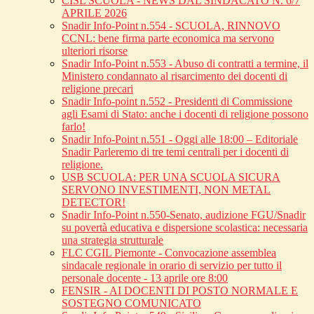
CISL SCUOLA - NEWS DAL SINDACATO N. 6/7
APRILE 2026
Snadir Info-Point n.554 - SCUOLA, RINNOVO
CCNL: bene firma parte economica ma servono
ulteriori risorse
Snadir Info-Point n.553 - Abuso di contratti a termine, il
Ministero condannato al risarcimento dei docenti di
religione precari
Snadir Info-point n.552 - Presidenti di Commissione
agli Esami di Stato: anche i docenti di religione possono
farlo!
Snadir Info-Point n.551 - Oggi alle 18:00 – Editoriale
Snadir Parleremo di tre temi centrali per i docenti di
religione.
USB SCUOLA: PER UNA SCUOLA SICURA
SERVONO INVESTIMENTI, NON METAL
DETECTOR!
Snadir Info-Point n.550-Senato, audizione FGU/Snadir
su povertà educativa e dispersione scolastica: necessaria
una strategia strutturale
FLC CGIL Piemonte - Convocazione assemblea
sindacale regionale in orario di servizio per tutto il
personale docente - 13 aprile ore 8:00
FENSIR - AI DOCENTI DI POSTO NORMALE E
SOSTEGNO COMUNICATO