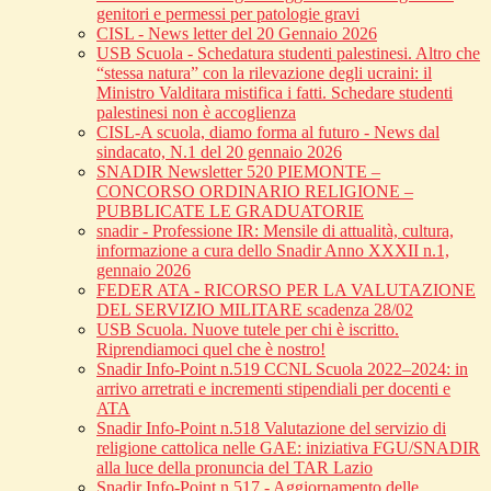
genitori e permessi per patologie gravi
CISL - News letter del 20 Gennaio 2026
USB Scuola - Schedatura studenti palestinesi. Altro che
“stessa natura” con la rilevazione degli ucraini: il
Ministro Valditara mistifica i fatti. Schedare studenti
palestinesi non è accoglienza
CISL-A scuola, diamo forma al futuro - News dal
sindacato, N.1 del 20 gennaio 2026
SNADIR Newsletter 520 PIEMONTE –
CONCORSO ORDINARIO RELIGIONE –
PUBBLICATE LE GRADUATORIE
snadir - Professione IR: Mensile di attualità, cultura,
informazione a cura dello Snadir Anno XXXII n.1,
gennaio 2026
FEDER ATA - RICORSO PER LA VALUTAZIONE
DEL SERVIZIO MILITARE scadenza 28/02
USB Scuola. Nuove tutele per chi è iscritto.
Riprendiamoci quel che è nostro!
Snadir Info-Point n.519 CCNL Scuola 2022–2024: in
arrivo arretrati e incrementi stipendiali per docenti e
ATA
Snadir Info-Point n.518 Valutazione del servizio di
religione cattolica nelle GAE: iniziativa FGU/SNADIR
alla luce della pronuncia del TAR Lazio
Snadir Info-Point n.517 - Aggiornamento delle