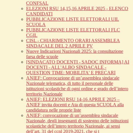
CONFSAL
ELEZIONI RSU 14,15,16 APRILE 2025 - ELENCO
CANDIDATI
PUBBLICAZIONE LISTE ELETTORALI UIL
SCUOLA
PUBBLICAZIONE LISTE ELETTORALI FLC
CGIL
CISL - CHIARIMENTO ORARI ASSEMBLEA
SINDACALE DEL 2 APRILE PV
Nuove Indicazioni Nazionali 2025: la consultazione
farsa delle scuole
[SINDACATO DOCENTI - SADOC INFORMA] AI
DOCENTI - ALL'ALBO SINDACALE -
QUESTION TIME: MOBILITA' E PRECARI
ANIEF: Convocazione di un’assemblea sindacale
Nazionale telematica, di tutto il personale delle
istituzioni scolastiche di ogni ordine e grado dell’intero
territorio Nazionale
ANIEF: ELEZIONI RSU 14-16 APRILE 2025 –
ANIEF invita docenti e Ata di questa SCUOLA alla
candidatura nelle proprie liste
ANIEF: convocazione di un’assemblea sindacale
Nazionale, degli insegnanti di sostegno delle istituzioni
scolastiche dell’intero territorio Nazionale, ai sensi
dell’art. 31 del ccnl 2019-2021, che si t