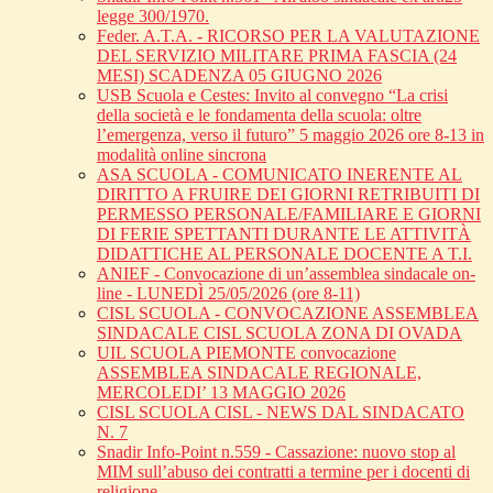
legge 300/1970.
Feder. A.T.A. - RICORSO PER LA VALUTAZIONE
DEL SERVIZIO MILITARE PRIMA FASCIA (24
MESI) SCADENZA 05 GIUGNO 2026
USB Scuola e Cestes: Invito al convegno “La crisi
della società e le fondamenta della scuola: oltre
l’emergenza, verso il futuro” 5 maggio 2026 ore 8-13 in
modalità online sincrona
ASA SCUOLA - COMUNICATO INERENTE AL
DIRITTO A FRUIRE DEI GIORNI RETRIBUITI DI
PERMESSO PERSONALE/FAMILIARE E GIORNI
DI FERIE SPETTANTI DURANTE LE ATTIVITÀ
DIDATTICHE AL PERSONALE DOCENTE A T.I.
ANIEF - Convocazione di un’assemblea sindacale on-
line - LUNEDÌ 25/05/2026 (ore 8-11)
CISL SCUOLA - CONVOCAZIONE ASSEMBLEA
SINDACALE CISL SCUOLA ZONA DI OVADA
UIL SCUOLA PIEMONTE convocazione
ASSEMBLEA SINDACALE REGIONALE,
MERCOLEDI’ 13 MAGGIO 2026
CISL SCUOLA CISL - NEWS DAL SINDACATO
N. 7
Snadir Info-Point n.559 - Cassazione: nuovo stop al
MIM sull’abuso dei contratti a termine per i docenti di
religione