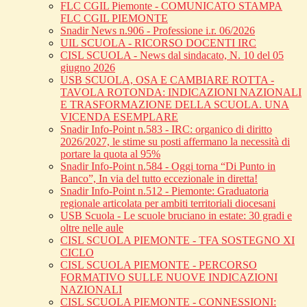
FLC CGIL Piemonte - COMUNICATO STAMPA
FLC CGIL PIEMONTE
Snadir News n.906 - Professione i.r. 06/2026
UIL SCUOLA - RICORSO DOCENTI IRC
CISL SCUOLA - News dal sindacato, N. 10 del 05
giugno 2026
USB SCUOLA, OSA E CAMBIARE ROTTA -
TAVOLA ROTONDA: INDICAZIONI NAZIONALI
E TRASFORMAZIONE DELLA SCUOLA. UNA
VICENDA ESEMPLARE
Snadir Info-Point n.583 - IRC: organico di diritto
2026/2027, le stime su posti affermano la necessità di
portare la quota al 95%
Snadir Info-Point n.584 - Oggi torna “Di Punto in
Banco”, In via del tutto eccezionale in diretta!
Snadir Info-Point n.512 - Piemonte: Graduatoria
regionale articolata per ambiti territoriali diocesani
USB Scuola - Le scuole bruciano in estate: 30 gradi e
oltre nelle aule
CISL SCUOLA PIEMONTE - TFA SOSTEGNO XI
CICLO
CISL SCUOLA PIEMONTE - PERCORSO
FORMATIVO SULLE NUOVE INDICAZIONI
NAZIONALI
CISL SCUOLA PIEMONTE - CONNESSIONI: