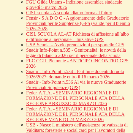
FGU Gilda Unams - Indizione assemblea sindacale
giovedì 5 marzo 2026
CISL scuola - A scuola, diamo forma al futuro
Fensir - S A D O C - Aggiornamento delle Graduatorie
Provinciali per le Supplenze (GPS) valide per il biennio
2026–2028
CISL SCUOLA AL-AT Richiesta di affissione all’albo
e diffusione al personale – Iniziative GPS
USB Scuola – Avvio prenotazioni per sportello GPS
Snadir Info-Point n.535 - Genitorialità: le novità della
legge di bilancio 2026 per il personale della scuola
FLC CGIL Piemonte - ANTICIPO INCONTRO GPS
2026
Snadir - Info-Point n.534 - Part time docenti di ruolo
2026/2027: domande entro il 16 marzo 2026
Snadir - Info-Point n.536 Al via le nuove Graduatorie
Provinciali Supplenze (GPS)
Feder. A.T.A. - SEMINARIO REGIONALE DI
FORMAZIONE DEL PERSONALE ATA DELLA
REGIONE ABRUZZO 02 MARZO 2026
Feder. A.T.A. - SEMINARIO REGIONALE DI
FORMAZIONE DEL PERSONALE ATA DELLA
REGIONE VENETO 23 MARZO 2026
USB - Nasce il ministero dell'assistenza privatizzata di
Valditara: foresterie e social card per i lavoratori della