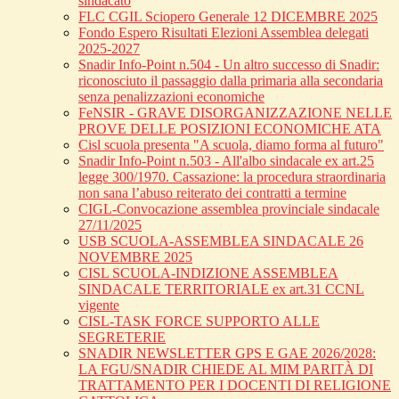
sindacato
FLC CGIL Sciopero Generale 12 DICEMBRE 2025
Fondo Espero Risultati Elezioni Assemblea delegati
2025-2027
Snadir Info-Point n.504 - Un altro successo di Snadir:
riconosciuto il passaggio dalla primaria alla secondaria
senza penalizzazioni economiche
FeNSIR - GRAVE DISORGANIZZAZIONE NELLE
PROVE DELLE POSIZIONI ECONOMICHE ATA
Cisl scuola presenta "A scuola, diamo forma al futuro"
Snadir Info-Point n.503 - All'albo sindacale ex art.25
legge 300/1970. Cassazione: la procedura straordinaria
non sana l’abuso reiterato dei contratti a termine
CIGL-Convocazione assemblea provinciale sindacale
27/11/2025
USB SCUOLA-ASSEMBLEA SINDACALE 26
NOVEMBRE 2025
CISL SCUOLA-INDIZIONE ASSEMBLEA
SINDACALE TERRITORIALE ex art.31 CCNL
vigente
CISL-TASK FORCE SUPPORTO ALLE
SEGRETERIE
SNADIR NEWSLETTER GPS E GAE 2026/2028:
LA FGU/SNADIR CHIEDE AL MIM PARITÀ DI
TRATTAMENTO PER I DOCENTI DI RELIGIONE