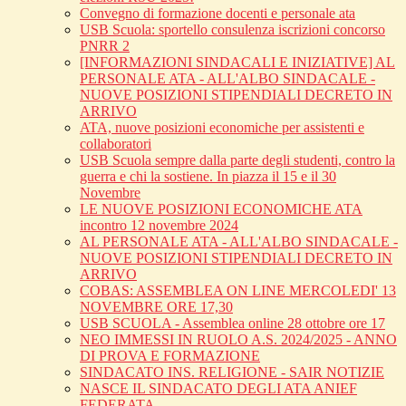
Convegno di formazione docenti e personale ata
USB Scuola: sportello consulenza iscrizioni concorso
PNRR 2
[INFORMAZIONI SINDACALI E INIZIATIVE] AL
PERSONALE ATA - ALL'ALBO SINDACALE -
NUOVE POSIZIONI STIPENDIALI DECRETO IN
ARRIVO
ATA, nuove posizioni economiche per assistenti e
collaboratori
USB Scuola sempre dalla parte degli studenti, contro la
guerra e chi la sostiene. In piazza il 15 e il 30
Novembre
LE NUOVE POSIZIONI ECONOMICHE ATA
incontro 12 novembre 2024
AL PERSONALE ATA - ALL'ALBO SINDACALE -
NUOVE POSIZIONI STIPENDIALI DECRETO IN
ARRIVO
COBAS: ASSEMBLEA ON LINE MERCOLEDI' 13
NOVEMBRE ORE 17,30
USB SCUOLA - Assemblea online 28 ottobre ore 17
NEO IMMESSI IN RUOLO A.S. 2024/2025 - ANNO
DI PROVA E FORMAZIONE
SINDACATO INS. RELIGIONE - SAIR NOTIZIE
NASCE IL SINDACATO DEGLI ATA ANIEF
FEDERATA