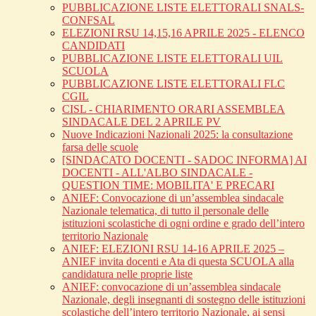
PUBBLICAZIONE LISTE ELETTORALI SNALS-
CONFSAL
ELEZIONI RSU 14,15,16 APRILE 2025 - ELENCO
CANDIDATI
PUBBLICAZIONE LISTE ELETTORALI UIL
SCUOLA
PUBBLICAZIONE LISTE ELETTORALI FLC
CGIL
CISL - CHIARIMENTO ORARI ASSEMBLEA
SINDACALE DEL 2 APRILE PV
Nuove Indicazioni Nazionali 2025: la consultazione
farsa delle scuole
[SINDACATO DOCENTI - SADOC INFORMA] AI
DOCENTI - ALL'ALBO SINDACALE -
QUESTION TIME: MOBILITA' E PRECARI
ANIEF: Convocazione di un’assemblea sindacale
Nazionale telematica, di tutto il personale delle
istituzioni scolastiche di ogni ordine e grado dell’intero
territorio Nazionale
ANIEF: ELEZIONI RSU 14-16 APRILE 2025 –
ANIEF invita docenti e Ata di questa SCUOLA alla
candidatura nelle proprie liste
ANIEF: convocazione di un’assemblea sindacale
Nazionale, degli insegnanti di sostegno delle istituzioni
scolastiche dell’intero territorio Nazionale, ai sensi