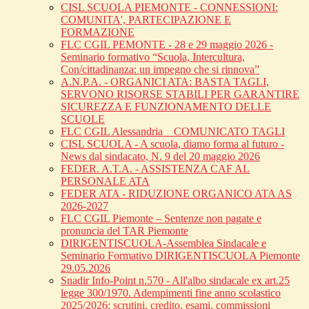
CISL SCUOLA PIEMONTE - CONNESSIONI:
COMUNITA', PARTECIPAZIONE E
FORMAZIONE
FLC CGIL PEMONTE - 28 e 29 maggio 2026 -
Seminario formativo “Scuola, Intercultura,
Con/cittadinanza: un impegno che si rinnova”
A.N.P.A. - ORGANICI ATA: BASTA TAGLI,
SERVONO RISORSE STABILI PER GARANTIRE
SICUREZZA E FUNZIONAMENTO DELLE
SCUOLE
FLC CGIL Alessandria _ COMUNICATO TAGLI
CISL SCUOLA - A scuola, diamo forma al futuro -
News dal sindacato, N. 9 del 20 maggio 2026
FEDER. A.T.A. - ASSISTENZA CAF AL
PERSONALE ATA
FEDER ATA - RIDUZIONE ORGANICO ATA AS
2026-2027
FLC CGIL Piemonte – Sentenze non pagate e
pronuncia del TAR Piemonte
DIRIGENTISCUOLA-Assemblea Sindacale e
Seminario Formativo DIRIGENTISCUOLA Piemonte
29.05.2026
Snadir Info-Point n.570 - All'albo sindacale ex art.25
legge 300/1970. Adempimenti fine anno scolastico
2025/2026: scrutini, credito, esami, commissioni