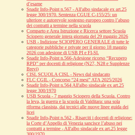
d’esame
Snadir Info-Point n.567 - All'albo sindacale ex art.25
legge 300/1970. Sentenza CGUE C‑155/25: un
ulteriore e autorevole sostegno europeo contro l’abuso
dei contratti a termine nella scuola
Comparto e Area Istruzione e Ricerca settore Scuola
Sciopero generale intera giornata del 29 maggio 2026
USB - Indizione SCIOPERO GENERALE di tutte le
categorie pubbliche e private per il giorno 18 maggio
2026 con adesione di USB PI e FI-SI.
Snadir Info-Point n.566-Adesione ricorso “Recupero
RPD” per docenti di religione (N27, N28 e Supplenze
Brevi)
CISL SCUOLA CISL - News dal sindacato
FLC CGIL - Concorso “24 mesi” ATA 2025/2026
Snadir Info-Point n.564 All'albo sindacale ex art.25
legge 300/1970
USB Scuola - 7 maggio Sciopero della Scuola. Contro
la leva, la guerra e la scuola di Valditara: una sola
riforma classista, dai tecnici alle nuove linee guida dei
licei
Snadir Info-Point n.562 - Risarciti i docenti di religione:
la Corte d’Appello di Venezia sancisce l’abuso nei
contratti a termine - All'albo sindacale ex art.25 legge
300/1970