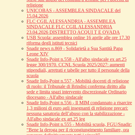
religione
UNICOBAS - ASSEMBLEA SINDACALE del
15.04.2026
FLC CGIL ALESSANDRIA - ASSEMBLEA
SINDACALE FLC CGIL ALESSANDRIA
23.04.2026 DISTRETTO ACQUI T E OVADA
USB Scuola: assemblea online 16 aprile alle ore 17.30
riforma degli istituti tecnici
Snadir news n.869 - Solidarietà a Sua Santità Papa
Leone XIV
Snadir Info-Point n.558 - All'albo sindacale ex art.25
legge 300/1970. CCNL Scuola 2025/2027: aumenti
stipendiali, arretrati e tabelle per tutto il personale della
scuola
Snadir Info-Point n.557 - Mobilità docenti di religione
di ruolo: il Tribunale di Brindisi conferma diritto alla
sede e limita spazi intervento discrezionale Ordinario
diocesano - All'albo sindacale
Snadir Info-Point n.556 - Il MIM condannato a risarcire
1,3 milioni di euro agli insegnanti di religione precari:
nessuna sanatoria dell’abuso con la stabilizzazione -
All'albo sindacale ex art.25 leg
Snadir Info-Point n.555 - Mobilità scuola, FGU/Snadir:
“Bene la deroga per il ricongiungimento familiare, ora