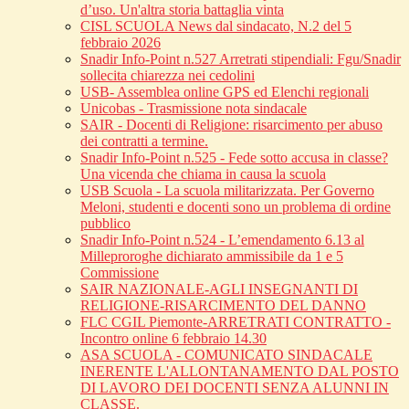
d’uso. Un'altra storia battaglia vinta
CISL SCUOLA News dal sindacato, N.2 del 5
febbraio 2026
Snadir Info-Point n.527 Arretrati stipendiali: Fgu/Snadir
sollecita chiarezza nei cedolini
USB- Assemblea online GPS ed Elenchi regionali
Unicobas - Trasmissione nota sindacale
SAIR - Docenti di Religione: risarcimento per abuso
dei contratti a termine.
Snadir Info-Point n.525 - Fede sotto accusa in classe?
Una vicenda che chiama in causa la scuola
USB Scuola - La scuola militarizzata. Per Governo
Meloni, studenti e docenti sono un problema di ordine
pubblico
Snadir Info-Point n.524 - L’emendamento 6.13 al
Milleproroghe dichiarato ammissibile da 1 e 5
Commissione
SAIR NAZIONALE-AGLI INSEGNANTI DI
RELIGIONE-RISARCIMENTO DEL DANNO
FLC CGIL Piemonte-ARRETRATI CONTRATTO -
Incontro online 6 febbraio 14.30
ASA SCUOLA - COMUNICATO SINDACALE
INERENTE L'ALLONTANAMENTO DAL POSTO
DI LAVORO DEI DOCENTI SENZA ALUNNI IN
CLASSE.