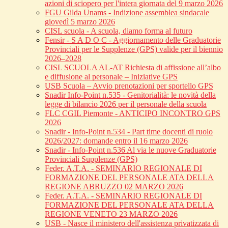
azioni di sciopero per l'intera giornata del 9 marzo 2026
FGU Gilda Unams - Indizione assemblea sindacale
giovedì 5 marzo 2026
CISL scuola - A scuola, diamo forma al futuro
Fensir - S A D O C - Aggiornamento delle Graduatorie
Provinciali per le Supplenze (GPS) valide per il biennio
2026–2028
CISL SCUOLA AL-AT Richiesta di affissione all’albo
e diffusione al personale – Iniziative GPS
USB Scuola – Avvio prenotazioni per sportello GPS
Snadir Info-Point n.535 - Genitorialità: le novità della
legge di bilancio 2026 per il personale della scuola
FLC CGIL Piemonte - ANTICIPO INCONTRO GPS
2026
Snadir - Info-Point n.534 - Part time docenti di ruolo
2026/2027: domande entro il 16 marzo 2026
Snadir - Info-Point n.536 Al via le nuove Graduatorie
Provinciali Supplenze (GPS)
Feder. A.T.A. - SEMINARIO REGIONALE DI
FORMAZIONE DEL PERSONALE ATA DELLA
REGIONE ABRUZZO 02 MARZO 2026
Feder. A.T.A. - SEMINARIO REGIONALE DI
FORMAZIONE DEL PERSONALE ATA DELLA
REGIONE VENETO 23 MARZO 2026
USB - Nasce il ministero dell'assistenza privatizzata di