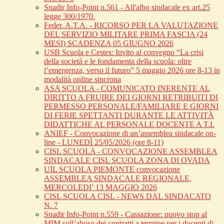
Snadir Info-Point n.561 - All'albo sindacale ex art.25
legge 300/1970.
Feder. A.T.A. - RICORSO PER LA VALUTAZIONE
DEL SERVIZIO MILITARE PRIMA FASCIA (24
MESI) SCADENZA 05 GIUGNO 2026
USB Scuola e Cestes: Invito al convegno “La crisi
della società e le fondamenta della scuola: oltre
l’emergenza, verso il futuro” 5 maggio 2026 ore 8-13 in
modalità online sincrona
ASA SCUOLA - COMUNICATO INERENTE AL
DIRITTO A FRUIRE DEI GIORNI RETRIBUITI DI
PERMESSO PERSONALE/FAMILIARE E GIORNI
DI FERIE SPETTANTI DURANTE LE ATTIVITÀ
DIDATTICHE AL PERSONALE DOCENTE A T.I.
ANIEF - Convocazione di un’assemblea sindacale on-
line - LUNEDÌ 25/05/2026 (ore 8-11)
CISL SCUOLA - CONVOCAZIONE ASSEMBLEA
SINDACALE CISL SCUOLA ZONA DI OVADA
UIL SCUOLA PIEMONTE convocazione
ASSEMBLEA SINDACALE REGIONALE,
MERCOLEDI’ 13 MAGGIO 2026
CISL SCUOLA CISL - NEWS DAL SINDACATO
N. 7
Snadir Info-Point n.559 - Cassazione: nuovo stop al
MIM sull’abuso dei contratti a termine per i docenti di