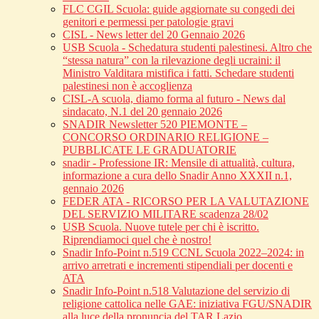
FLC CGIL Scuola: guide aggiornate su congedi dei
genitori e permessi per patologie gravi
CISL - News letter del 20 Gennaio 2026
USB Scuola - Schedatura studenti palestinesi. Altro che
“stessa natura” con la rilevazione degli ucraini: il
Ministro Valditara mistifica i fatti. Schedare studenti
palestinesi non è accoglienza
CISL-A scuola, diamo forma al futuro - News dal
sindacato, N.1 del 20 gennaio 2026
SNADIR Newsletter 520 PIEMONTE –
CONCORSO ORDINARIO RELIGIONE –
PUBBLICATE LE GRADUATORIE
snadir - Professione IR: Mensile di attualità, cultura,
informazione a cura dello Snadir Anno XXXII n.1,
gennaio 2026
FEDER ATA - RICORSO PER LA VALUTAZIONE
DEL SERVIZIO MILITARE scadenza 28/02
USB Scuola. Nuove tutele per chi è iscritto.
Riprendiamoci quel che è nostro!
Snadir Info-Point n.519 CCNL Scuola 2022–2024: in
arrivo arretrati e incrementi stipendiali per docenti e
ATA
Snadir Info-Point n.518 Valutazione del servizio di
religione cattolica nelle GAE: iniziativa FGU/SNADIR
alla luce della pronuncia del TAR Lazio