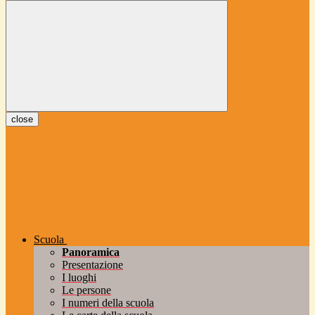
close
Scuola
Panoramica
Presentazione
I luoghi
Le persone
I numeri della scuola