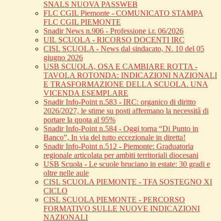
SNALS NUOVA PASSWEB
FLC CGIL Piemonte - COMUNICATO STAMPA
FLC CGIL PIEMONTE
Snadir News n.906 - Professione i.r. 06/2026
UIL SCUOLA - RICORSO DOCENTI IRC
CISL SCUOLA - News dal sindacato, N. 10 del 05
giugno 2026
USB SCUOLA, OSA E CAMBIARE ROTTA -
TAVOLA ROTONDA: INDICAZIONI NAZIONALI
E TRASFORMAZIONE DELLA SCUOLA. UNA
VICENDA ESEMPLARE
Snadir Info-Point n.583 - IRC: organico di diritto
2026/2027, le stime su posti affermano la necessità di
portare la quota al 95%
Snadir Info-Point n.584 - Oggi torna “Di Punto in
Banco”, In via del tutto eccezionale in diretta!
Snadir Info-Point n.512 - Piemonte: Graduatoria
regionale articolata per ambiti territoriali diocesani
USB Scuola - Le scuole bruciano in estate: 30 gradi e
oltre nelle aule
CISL SCUOLA PIEMONTE - TFA SOSTEGNO XI
CICLO
CISL SCUOLA PIEMONTE - PERCORSO
FORMATIVO SULLE NUOVE INDICAZIONI
NAZIONALI