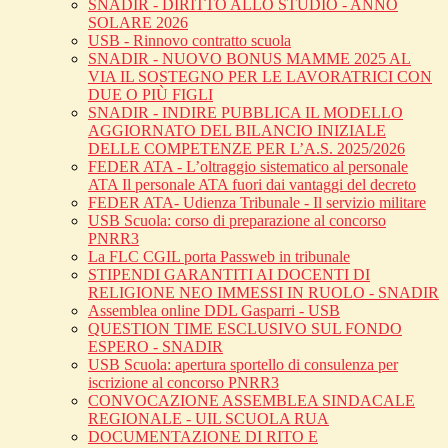
SNADIR - DIRITTO ALLO STUDIO - ANNO
SOLARE 2026
USB - Rinnovo contratto scuola
SNADIR - NUOVO BONUS MAMME 2025 AL
VIA IL SOSTEGNO PER LE LAVORATRICI CON
DUE O PIÙ FIGLI
SNADIR - INDIRE PUBBLICA IL MODELLO
AGGIORNATO DEL BILANCIO INIZIALE
DELLE COMPETENZE PER L’A.S. 2025/2026
FEDER ATA - L’oltraggio sistematico al personale
ATA Il personale ATA fuori dai vantaggi del decreto
FEDER ATA- Udienza Tribunale - Il servizio militare
USB Scuola: corso di preparazione al concorso
PNRR3
La FLC CGIL porta Passweb in tribunale
STIPENDI GARANTITI AI DOCENTI DI
RELIGIONE NEO IMMESSI IN RUOLO - SNADIR
Assemblea online DDL Gasparri - USB
QUESTION TIME ESCLUSIVO SUL FONDO
ESPERO - SNADIR
USB Scuola: apertura sportello di consulenza per
iscrizione al concorso PNRR3
CONVOCAZIONE ASSEMBLEA SINDACALE
REGIONALE - UIL SCUOLA RUA
DOCUMENTAZIONE DI RITO E