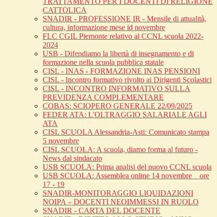
TRATTAMENTO PER I DOCENTI DI RELIGIONE
CATTOLICA
SNADIR - PROFESSIONE IR - Mensile di attualità,
cultura, informazione mese id novembre
FLC CGIL Piemonte relativo al CCNL scuola 2022-
2024
USB - Difendiamo la libertà di insegnamento e di
formazione nella scuola pubblica statale
CISL - INAS - FORMAZIONE INAS PENSIONI
CISL - Incontro formativo rivolto ai Dirigenti Scolastici
CISL - INCONTRO INFORMATIVO SULLA
PREVIDENZA COMPLEMENTARE
COBAS: SCIOPERO GENERALE 22/09/2025
FEDER ATA: L'OLTRAGGIO SALARIALE AGLI
ATA
CISL SCUOLA Alessandria-Asti: Comunicato stampa
5 novembre
CISL SCUOLA: A scuola, diamo forma al futuro -
News dal sindacato
USB SCUOLA: Prima analisi del nuovo CCNL scuola
USB SCUOLA: Assemblea online 14 novembre _ ore
17 - 19
SNADIR-MONITORAGGIO LIQUIDAZIONI
NOIPA – DOCENTI NEOIMMESSI IN RUOLO
SNADIR - CARTA DEL DOCENTE