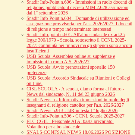
Snadir Info-Point n.606 - Immissioni in ruolo docenti di
religione: pubblicato il decreto MIM 2.628 assunzioni
dal 1° settembre 2026
Snadir Info-Point n.604 - Domande di utilizzazione ed
assegnazione provvisoria per l’a.s. 2026/2027. I docenti
di religione a tempo indeterminato interessati
Snadir Info-point n.601. All'albo sindacale ex art.25
legge 300/1970 - Scuola, sottoscritto il CCNL 2025-
2027: continuità nei rinnovi ma gli stipendi sono ancora
insufficienti
USB Scuola: Assemblea online su supplenze e
immissioni in ruolo A.S. 2026/27
USB Scuola: Avvio prenotazioni sportello 150
preferenze
USB Scuola: Accordo Sindacale su Riunioni e Collegi
on Line.
CISL SCUOLA - A scuola, diamo forma al futuro -
News dal sindacato, N. 11 del 23 giugno 2026
Snadir News n - Informativa immissioni in ruolo degli
insegnanti di religione cattolica per l'a.s. 2026/2027
Snadir News n.913 - IdR in festa 1° luglio 2026
Snadir Info-Point n.596 - CCNL Scuola 2025-2027
FLC CGIL - Personale ATA: basta precariato.
Volantino per albo sindacale
SNALS-CONFSAL NEWS 18.06.2026 POSIZIONE