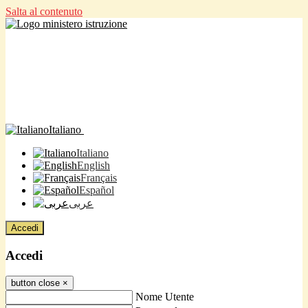
Salta al contenuto
Italiano
Italiano
English
Français
Español
عربى
Accedi
Accedi
button close
×
Nome Utente