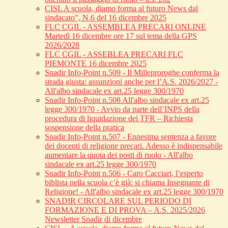
CISL A scuola, diamo forma al futuro News dal
sindacato", N.6 del 16 dicembre 2025
FLC CGIL - ASSEMBLEA PRECARI ONLINE
Martedì 16 dicembre ore 17 sul tema della GPS
2026/2028
FLC CGIL - ASSEBLEA PRECARI FLC
PIEMONTE 16 dicembre 2025
Snadir Info-Point n.509 - Il Milleproroghe conferma la
strada giusta: assunzioni anche per l’A.S. 2026/2027 -
All'albo sindacale ex art.25 legge 300/1970
Snadir Info-Point n.508 All'albo sindacale ex art.25
legge 300/1970 - Avvio da parte dell’INPS della
procedura di liquidazione del TFR – Richiesta
sospensione della pratica
Snadir Info-Point n.507 - Ennesima sentenza a favore
dei docenti di religione precari. Adesso è indispensabile
aumentare la quota dei posti di ruolo - All'albo
sindacale ex art.25 legge 300/1970
Snadir Info-Point n.506 - Caro Cacciari, l’esperto
biblista nella scuola c’è già: si chiama Insegnante di
Religione! - All'albo sindacale ex art.25 legge 300/1970
SNADIR CIRCOLARE SUL PERIODO DI
FORMAZIONE E DI PROVA – A.S. 2025/2026
Newsletter Snadir di dicembre