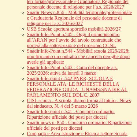
territoriale/professionale e Graduatoria Regionale del
personale docente di religione per l’a.s. 2026/2027
Snadir News n.856 - Mobilità territoriale/professionale
e Graduatoria Regionale del personale docente di
religione per l'a.s. 2026/2027
USB Scuola: apertura sportello mobilità 2026/27
Snadir Info-Point n.545 - Oggi il primo incontro
all’ARAN per l’avvio del tavolo contrattuale che
porterà alla sottoscrizione del prossimo CCNL
Snadir Info-Point n.544 - Mobilità scuola 2025/2028:
non firmiamo un contratto che cancella deroghe dopo
averle già applicate
Snadir Info-Point n.543 - Carta del docente a.s.
2025/2026: attiva da lunedì 9 marzo
Snadir Info-point n.542 PNRR, SCUOLA E
PERSONALE ATA: LE RICHIESTE DELLA
FEDERAZIONE GILDA– UNAMS/SNADIR AL
PARLAMENTO SUL DDL C. 2807
CISL scuola - A scuola, diamo forma al futuro - News
dal sindacato, N. 4 del 5 marzo 2026
Snadir Info-point n.541 - Concorso ordinario:
Ripartizione ufficiale dei posti per diocesi
Snadir news n. 850 - Concorso ordinario: Ripartizione
ufficiale dei posti per diocesi
Comparto e Area Istruzione e Ricerca settore Scuola