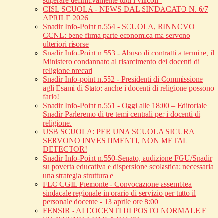
superare definitivamente tutti i vincoli”
CISL SCUOLA - NEWS DAL SINDACATO N. 6/7
APRILE 2026
Snadir Info-Point n.554 - SCUOLA, RINNOVO
CCNL: bene firma parte economica ma servono
ulteriori risorse
Snadir Info-Point n.553 - Abuso di contratti a termine, il
Ministero condannato al risarcimento dei docenti di
religione precari
Snadir Info-point n.552 - Presidenti di Commissione
agli Esami di Stato: anche i docenti di religione possono
farlo!
Snadir Info-Point n.551 - Oggi alle 18:00 – Editoriale
Snadir Parleremo di tre temi centrali per i docenti di
religione.
USB SCUOLA: PER UNA SCUOLA SICURA
SERVONO INVESTIMENTI, NON METAL
DETECTOR!
Snadir Info-Point n.550-Senato, audizione FGU/Snadir
su povertà educativa e dispersione scolastica: necessaria
una strategia strutturale
FLC CGIL Piemonte - Convocazione assemblea
sindacale regionale in orario di servizio per tutto il
personale docente - 13 aprile ore 8:00
FENSIR - AI DOCENTI DI POSTO NORMALE E