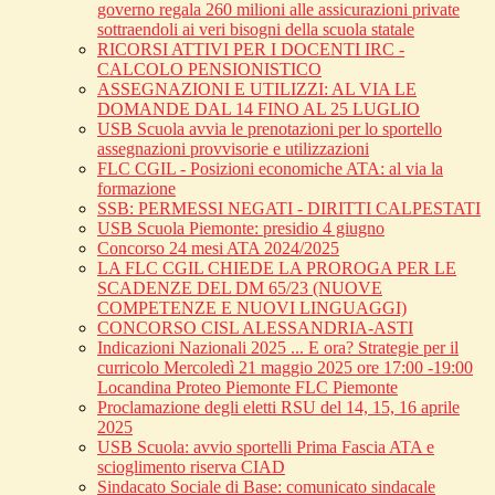
governo regala 260 milioni alle assicurazioni private
sottraendoli ai veri bisogni della scuola statale
RICORSI ATTIVI PER I DOCENTI IRC -
CALCOLO PENSIONISTICO
ASSEGNAZIONI E UTILIZZI: AL VIA LE
DOMANDE DAL 14 FINO AL 25 LUGLIO
USB Scuola avvia le prenotazioni per lo sportello
assegnazioni provvisorie e utilizzazioni
FLC CGIL - Posizioni economiche ATA: al via la
formazione
SSB: PERMESSI NEGATI - DIRITTI CALPESTATI
USB Scuola Piemonte: presidio 4 giugno
Concorso 24 mesi ATA 2024/2025
LA FLC CGIL CHIEDE LA PROROGA PER LE
SCADENZE DEL DM 65/23 (NUOVE
COMPETENZE E NUOVI LINGUAGGI)
CONCORSO CISL ALESSANDRIA-ASTI
Indicazioni Nazionali 2025 ... E ora? Strategie per il
curricolo Mercoledì 21 maggio 2025 ore 17:00 -19:00
Locandina Proteo Piemonte FLC Piemonte
Proclamazione degli eletti RSU del 14, 15, 16 aprile
2025
USB Scuola: avvio sportelli Prima Fascia ATA e
scioglimento riserva CIAD
Sindacato Sociale di Base: comunicato sindacale