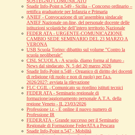
SOSTEGNO COMUNICATO
Snadir Info-Point n.549 - Sicilia – Concorso ordinario –
rettifica graduatorie per Infanzia e Primaria
ANIEF - Convocazione di un’assemblea sindacale
ANIEF Nazionale on-line, del personale docente delle
istituzioni scolastiche dell’intero territorio Nazionale
FEDER ATA - URGENTE-COMUNICAZIONE
CAMBIO SEDE SEMINARIO DEL 23 MARZO A
VERONA
USB Scuola Torino: dibattito sul volume "Contro la
scuola neoliberale"
CISL SCUOLA - A scuola, diamo forma al futuro -
News dal sindacato, N. 5 del 20 marzo 2026
Snadir Info-Point n.548 - Organico di diritto dei docenti
di religione (di ruolo e non di ruolo) per l'a.s.
2026/2027: avviata la rilevazione
FLC CGIL - Comunicato su riordino istituti tecnici
FEDER ATA - Seminario regionale di
formazione/aggiornamento personale A.T.A. della
regione Veneto - IL 23/03/2026
Professione i.r. - È online il nuovo numero di
Professione IR
FEDERATA - Grande successo per il Seminario
Regionale di Formazione FederATA a Pescara
Snadir Info-Point n.547 - Mobilità