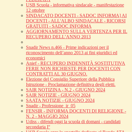
USB Scuola - informativa sindacale - manifestazione
12 ottobre
SINDACATO DOCENTI - SADOC INFORMA] AI
DOCENTI - ALL'ALBO SINDACALE - RICORSI
GRATUITI - SADOC INFORMA
AGGIORNAMENTO SULLA VERTENZA PER IL
RECUPERO DELL’ANNO 2013
Snadir News n.466 - Prime indicazioni per il
riconoscimento dell’anno 2013 ai fini giuridici ed
economici
Anief - RECUPERO INDENNITÀ SOSTITUTIVA
FERIE NON RICHIESTE PER DOCENTI CON
CONTRATTI AL 30 GIUGNO.
Elezione del Consiglio Superiore della Pubblica
Istruzione - Proclamazione definitiva degli eletti.
SAIR NOTIZINA - N.2 - GIUGNO 2024
SAIR NOTIZIE - GIUGNO 2024
SAATA NOTIZIE - GIUGNO 2024
Snadir - Professione_ir_05
FENSIR - INFORMA DOCENTI DI RELIGIONE -
N. 2 - MAGGIO 2024
Udiss - difendi oggi la scuola di domani - candidati
secondaria I°