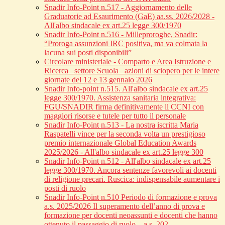
Snadir Info-Point n.517 - Aggiornamento delle
Graduatorie ad Esaurimento (GaE) aa.ss. 2026/2028 -
All'albo sindacale ex art.25 legge 300/1970
Snadir Info-Point n.516 - Milleproroghe, Snadir:
“Proroga assunzioni IRC positiva, ma va colmata la
lacuna sui posti disponibili”
Circolare ministeriale - Comparto e Area Istruzione e
Ricerca_ settore Scuola_ azioni di sciopero per le intere
giornate del 12 e 13 gennaio 2026
Snadir Info-point n.515. All'albo sindacale ex art.25
legge 300/1970. Assistenza sanitaria integrativa:
FGU/SNADIR firma definitivamente il CCNI con
maggiori risorse e tutele per tutto il personale
Snadir Info-Point n.513 - La nostra iscritta Maria
Raspatelli vince per la seconda volta un prestigioso
premio internazionale Global Education Awards
2025/2026 - All'albo sindacale ex art.25 legge 300
Snadir Info-Point n.512 - All'albo sindacale ex art.25
legge 300/1970. Ancora sentenze favorevoli ai docenti
di religione precari. Ruscica: indispensabile aumentare i
posti di ruolo
Snadir Info-Point n.510 Periodo di formazione e prova
a.s. 2025/2026 Il superamento dell’anno di prova e
formazione per docenti neoassunti e docenti che hanno
ottenuto il passaggio di ruolo – a.s. 202