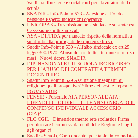
Valditara: foresterie e social card per i lavoratori della
scuola
SNADIR - Info-Point n.533 - Adesione al Fondo
pensione Espero: indicazioni operative
UNICOBAS - Trasmissione nota sindacale su sentenza.
Cassazione diritti sindacali
ASA - DIFFIDA per mancato rispetto della normativa
sul diritto alla proroga delle supplenze brevi.
Snadir Info-Point n.530 - All'albo sindacale ex art.25
legge 300/1970. Abuso dei contratti a termine oltre i 36
mesi - Nuovi ricorsi SNADIR
DIP: NAZIONALE UIL SCUOLA IRC RICORSO
PER L' ABUSO DEI CONTRATTI A TERMINE -
DOCENTI IRC
Snadir Info-Point n.529 Assunzione insegnanti di
religione: quali prospettive? Stime dei posti e impegno
FGU/SNADIR
FENSIR - Personale ATA PERSONALE ATA:
DIFENDI I TUOI DIRITTI TI HANNO NEGATO IL
COMPENSO INDIVIDUALE ACCESSORIO
(CIA)?
FLC CGIL - Dimensionamento rete scolastica Firma
per bloccare i commissariamenti delle Regioni e i tagli
agli organici
Snadir - Scuola, Carta docente, pc e tablet in comodato