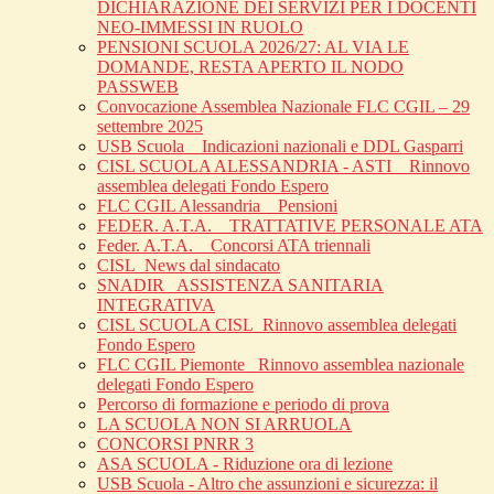
DICHIARAZIONE DEI SERVIZI PER I DOCENTI
NEO-IMMESSI IN RUOLO
PENSIONI SCUOLA 2026/27: AL VIA LE
DOMANDE, RESTA APERTO IL NODO
PASSWEB
Convocazione Assemblea Nazionale FLC CGIL – 29
settembre 2025
USB Scuola _ Indicazioni nazionali e DDL Gasparri
CISL SCUOLA ALESSANDRIA - ASTI _ Rinnovo
assemblea delegati Fondo Espero
FLC CGIL Alessandria _ Pensioni
FEDER. A.T.A. _ TRATTATIVE PERSONALE ATA
Feder. A.T.A. _ Concorsi ATA triennali
CISL_News dal sindacato
SNADIR_ ASSISTENZA SANITARIA
INTEGRATIVA
CISL SCUOLA CISL_Rinnovo assemblea delegati
Fondo Espero
FLC CGIL Piemonte _Rinnovo assemblea nazionale
delegati Fondo Espero
Percorso di formazione e periodo di prova
LA SCUOLA NON SI ARRUOLA
CONCORSI PNRR 3
ASA SCUOLA - Riduzione ora di lezione
USB Scuola - Altro che assunzioni e sicurezza: il