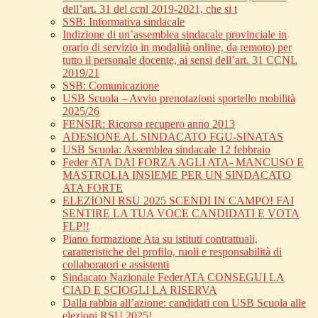
dell’art. 31 del ccnl 2019-2021, che si t
SSB: Informativa sindacale
Indizione di un’assemblea sindacale provinciale in
orario di servizio in modalità online, da remoto) per
tutto il personale docente, ai sensi dell’art. 31 CCNL
2019/21
SSB: Comunicazione
USB Scuola – Avvio prenotazioni sportello mobilità
2025/26
FENSIR: Ricorso recupero anno 2013
ADESIONE AL SINDACATO FGU-SINATAS
USB Scuola: Assemblea sindacale 12 febbraio
Feder ATA DAI FORZA AGLI ATA- MANCUSO E
MASTROLIA INSIEME PER UN SINDACATO
ATA FORTE
ELEZIONI RSU 2025 SCENDI IN CAMPO! FAI
SENTIRE LA TUA VOCE CANDIDATI E VOTA
FLP!!
Piano formazione Ata su istituti contrattuali,
caratteristiche del profilo, ruoli e responsabilità di
collaboratori e assistenti
Sindacato Nazionale FederATA CONSEGUI LA
CIAD E SCIOGLI LA RISERVA
Dalla rabbia all’azione: candidati con USB Scuola alle
elezioni RSU 2025!