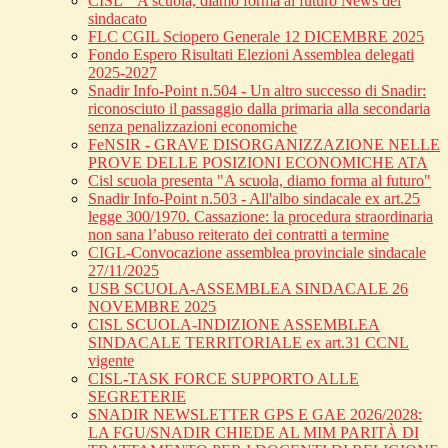
CISL _ A scuola, diamo forma al futuro News del
sindacato
FLC CGIL Sciopero Generale 12 DICEMBRE 2025
Fondo Espero Risultati Elezioni Assemblea delegati
2025-2027
Snadir Info-Point n.504 - Un altro successo di Snadir:
riconosciuto il passaggio dalla primaria alla secondaria
senza penalizzazioni economiche
FeNSIR - GRAVE DISORGANIZZAZIONE NELLE
PROVE DELLE POSIZIONI ECONOMICHE ATA
Cisl scuola presenta "A scuola, diamo forma al futuro"
Snadir Info-Point n.503 - All'albo sindacale ex art.25
legge 300/1970. Cassazione: la procedura straordinaria
non sana l’abuso reiterato dei contratti a termine
CIGL-Convocazione assemblea provinciale sindacale
27/11/2025
USB SCUOLA-ASSEMBLEA SINDACALE 26
NOVEMBRE 2025
CISL SCUOLA-INDIZIONE ASSEMBLEA
SINDACALE TERRITORIALE ex art.31 CCNL
vigente
CISL-TASK FORCE SUPPORTO ALLE
SEGRETERIE
SNADIR NEWSLETTER GPS E GAE 2026/2028:
LA FGU/SNADIR CHIEDE AL MIM PARITÀ DI