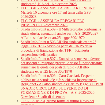
sindacato", N.6 del 16 dicembre 2025
FLC CGIL - ASSEMBLEA PRECARI ONLINE
Martedì 16 dicembre ore 17 sul tema della GPS
2026/2028
FLC CGIL - ASSEBLEA PRECARI FLC
PIEMONTE 16 dicembre 2025
Snadir Info-Point n.509 - Il Milleproroghe conferma la
strada giusta: assunzioni anche per l’A.S. 2026/2027 -
All'albo sindacale ex art.25 legge 300/1970
Snadir Info-Point n.508 All'albo sindacale ex art.25
legge 300/1970 - Avvio da parte dell’INPS della
procedura di liquidazione del TFR – Richiesta
sospensione della pratica
Snadir Info-Point n.507 - Ennesima sentenza a favore
dei docenti di religione precari. Adesso è indispensabile
aumentare la quota dei posti di ruolo - All'albo
sindacale ex art.25 legge 300/1970
Snadir Info-Point n.506 - Caro Cacciari, l’esperto
biblista nella scuola c’è già: si chiama Insegnante di
Religione! - All'albo sindacale ex art.25 legge 300/1970
SNADIR CIRCOLARE SUL PERIODO DI
FORMAZIONE E DI PROVA – A.S. 2025/2026
Newsletter Snadir di dicembre
CISL _ A scuola, diamo forma al futuro News del