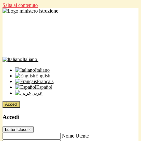
Salta al contenuto
Italiano
Italiano
English
Français
Español
عربى
Accedi
Accedi
button close
×
Nome Utente