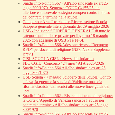
Snadir Info-Point n.567 - All'albo sindacale ex art.25
legge 300/1970. Sentenza CGUE C‑155/25: un
ulteriore e autorevole sostegno europeo contro l’abuso
dei contratti a termine nella scuola
Comparto e Area Istruzione e Ricerca settore Scuola
Sciopero generale intera giornata del 29 maggio 2026
USB - Indizione SCIOPERO GENERALE di tutte le
categorie pubbliche e private per il giorno 18 maggio
2026 con adesione di USB PI e FI-SI.
Snadir Info-Point n.566-Adesione ricorso “Recupero
RPD” per docenti di religione (N27, N28 e Supplenze
Brevi)
CISL SCUOLA CISL - News dal sindacato
FLC CGIL - Concorso “24 mesi” ATA 2025/2026
Snadir Info-Point n.564 All'albo sindacale ex art.25
legge 300/1970
USB Scuola - 7 maggio Sciopero della Scuola. Contro
la leva, la guerra e la scuola di Valditara: una sola
riforma classista, dai tecnici alle nuove linee guida dei
licei
Snadir Info-Point n.562 - Risarciti i docenti di religione:
la Corte d’Appello di Venezia sancisce l’abuso nei
contratti a termine - All'albo sindacale ex art.25 legge
300/1970
Snadir Info-Point n.561 - All'albo sindacale ex art.25