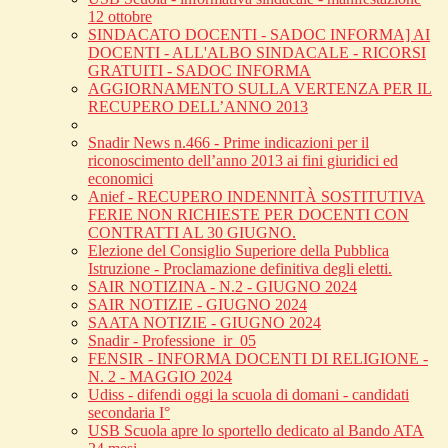
12 ottobre
SINDACATO DOCENTI - SADOC INFORMA] AI
DOCENTI - ALL'ALBO SINDACALE - RICORSI
GRATUITI - SADOC INFORMA
AGGIORNAMENTO SULLA VERTENZA PER IL
RECUPERO DELL’ANNO 2013
Snadir News n.466 - Prime indicazioni per il
riconoscimento dell’anno 2013 ai fini giuridici ed
economici
Anief - RECUPERO INDENNITÀ SOSTITUTIVA
FERIE NON RICHIESTE PER DOCENTI CON
CONTRATTI AL 30 GIUGNO.
Elezione del Consiglio Superiore della Pubblica
Istruzione - Proclamazione definitiva degli eletti.
SAIR NOTIZINA - N.2 - GIUGNO 2024
SAIR NOTIZIE - GIUGNO 2024
SAATA NOTIZIE - GIUGNO 2024
Snadir - Professione_ir_05
FENSIR - INFORMA DOCENTI DI RELIGIONE -
N. 2 - MAGGIO 2024
Udiss - difendi oggi la scuola di domani - candidati
secondaria I°
USB Scuola apre lo sportello dedicato al Bando ATA