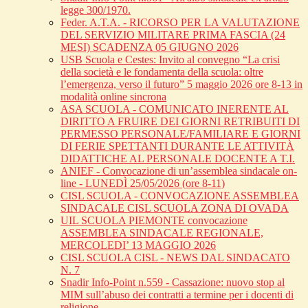
legge 300/1970.
Feder. A.T.A. - RICORSO PER LA VALUTAZIONE
DEL SERVIZIO MILITARE PRIMA FASCIA (24
MESI) SCADENZA 05 GIUGNO 2026
USB Scuola e Cestes: Invito al convegno “La crisi
della società e le fondamenta della scuola: oltre
l’emergenza, verso il futuro” 5 maggio 2026 ore 8-13 in
modalità online sincrona
ASA SCUOLA - COMUNICATO INERENTE AL
DIRITTO A FRUIRE DEI GIORNI RETRIBUITI DI
PERMESSO PERSONALE/FAMILIARE E GIORNI
DI FERIE SPETTANTI DURANTE LE ATTIVITÀ
DIDATTICHE AL PERSONALE DOCENTE A T.I.
ANIEF - Convocazione di un’assemblea sindacale on-
line - LUNEDÌ 25/05/2026 (ore 8-11)
CISL SCUOLA - CONVOCAZIONE ASSEMBLEA
SINDACALE CISL SCUOLA ZONA DI OVADA
UIL SCUOLA PIEMONTE convocazione
ASSEMBLEA SINDACALE REGIONALE,
MERCOLEDI’ 13 MAGGIO 2026
CISL SCUOLA CISL - NEWS DAL SINDACATO
N. 7
Snadir Info-Point n.559 - Cassazione: nuovo stop al
MIM sull’abuso dei contratti a termine per i docenti di
religione