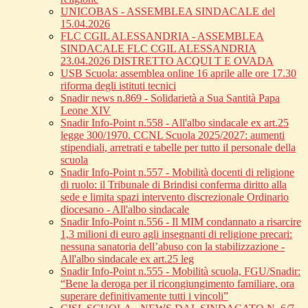
UNICOBAS - ASSEMBLEA SINDACALE del
15.04.2026
FLC CGIL ALESSANDRIA - ASSEMBLEA
SINDACALE FLC CGIL ALESSANDRIA
23.04.2026 DISTRETTO ACQUI T E OVADA
USB Scuola: assemblea online 16 aprile alle ore 17.30
riforma degli istituti tecnici
Snadir news n.869 - Solidarietà a Sua Santità Papa
Leone XIV
Snadir Info-Point n.558 - All'albo sindacale ex art.25
legge 300/1970. CCNL Scuola 2025/2027: aumenti
stipendiali, arretrati e tabelle per tutto il personale della
scuola
Snadir Info-Point n.557 - Mobilità docenti di religione
di ruolo: il Tribunale di Brindisi conferma diritto alla
sede e limita spazi intervento discrezionale Ordinario
diocesano - All'albo sindacale
Snadir Info-Point n.556 - Il MIM condannato a risarcire
1,3 milioni di euro agli insegnanti di religione precari:
nessuna sanatoria dell’abuso con la stabilizzazione -
All'albo sindacale ex art.25 leg
Snadir Info-Point n.555 - Mobilità scuola, FGU/Snadir:
“Bene la deroga per il ricongiungimento familiare, ora
superare definitivamente tutti i vincoli”