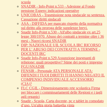
scuola
SNADIR - Info-Point n.533 - Adesione al Fondo
pensione Espero: indicazioni operative
UNICOBAS - Trasmissione nota sindacale su sentenza.
Cassazione diritti sindacali
ASA - DIFFIDA per mancato rispetto della normativa
sul diritto alla proroga delle supplenze brevi.
Snadir Info-Point n.530 - All'albo sindacale ex art.25
legge 300/1970. Abuso dei contratti a termine oltre i 36
mesi - Nuovi ricorsi SNADIR
DIP: NAZIONALE UIL SCUOLA IRC RICORSO
PER L' ABUSO DEI CONTRATTI A TERMINE -
DOCENTI IRC
Snadir Info-Point n.529 Assunzione insegnanti di
religione: quali prospettive? Stime dei posti e impegno
FGU/SNADIR
FENSIR - Personale ATA PERSONALE ATA:
DIFENDI I TUOI DIRITTI TI HANNO NEGATO IL
COMPENSO INDIVIDUALE ACCESSORIO
(CIA)?
FLC CGIL - Dimensionamento rete scolastica Firma
per bloccare i commissariamenti delle Regioni e i tagli
agli organici
Snadir - Scuola, Carta docente, pc e tablet in comodato
d’uso. Un'altra storia battaglia vinta