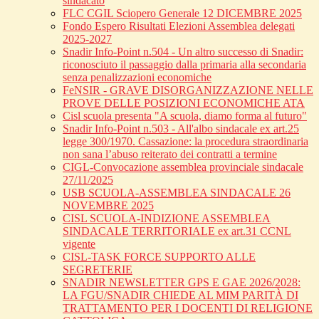
sindacato
FLC CGIL Sciopero Generale 12 DICEMBRE 2025
Fondo Espero Risultati Elezioni Assemblea delegati
2025-2027
Snadir Info-Point n.504 - Un altro successo di Snadir:
riconosciuto il passaggio dalla primaria alla secondaria
senza penalizzazioni economiche
FeNSIR - GRAVE DISORGANIZZAZIONE NELLE
PROVE DELLE POSIZIONI ECONOMICHE ATA
Cisl scuola presenta "A scuola, diamo forma al futuro"
Snadir Info-Point n.503 - All'albo sindacale ex art.25
legge 300/1970. Cassazione: la procedura straordinaria
non sana l’abuso reiterato dei contratti a termine
CIGL-Convocazione assemblea provinciale sindacale
27/11/2025
USB SCUOLA-ASSEMBLEA SINDACALE 26
NOVEMBRE 2025
CISL SCUOLA-INDIZIONE ASSEMBLEA
SINDACALE TERRITORIALE ex art.31 CCNL
vigente
CISL-TASK FORCE SUPPORTO ALLE
SEGRETERIE
SNADIR NEWSLETTER GPS E GAE 2026/2028:
LA FGU/SNADIR CHIEDE AL MIM PARITÀ DI
TRATTAMENTO PER I DOCENTI DI RELIGIONE