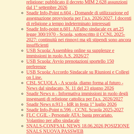
religione: pubblicato il decreto MIM 2.628 assunzioni
dal 1° settembre 2026
Snadir Info-Point n.604 - Domande di utilizzazione ed
assegnazione provvisoria per l’a.s. 2026/2027. I docenti
di religione a tempo indeterminato interessati
Snadir Info-point n.601. All'albo sindacale ex art.25
legge 300/1970 - Scuola, sottoscritto il CCNL 2025-
2027: continuità nei rinnovi ma gli stipendi sono ancora
insufficienti
USB Scuola: Assemblea online su supplenze e
immissioni in ruolo A.S. 2026/27
USB Scuola: Avvio prenotazioni sportello 150
preferenze
USB Scuola: Accordo Sindacale su Riunioni e Collegi
on Line.
CISL SCUOLA - A scuola, diamo forma al futuro -
News dal sindacato, N. 11 del 23 giugno 2026
Snadir News n - Informativa immissioni in ruolo degli
insegnanti di religione cattolica per l'a.s. 2026/2027
Snadir News n.913 - IdR in festa 1° luglio 2026
Snadir Info-Point n.596 - CCNL Scuola 2025-2027
FLC CGIL - Personale ATA: basta precariato.
Volantino per albo sindacale
SNALS-CONFSAL NEWS 18.06.2026 POSIZIONE
SNALS NUOVA PASSWEB