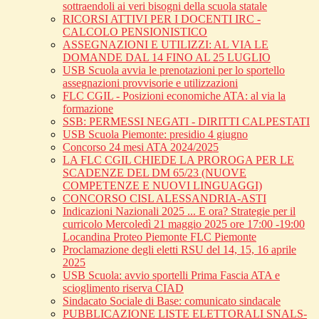
sottraendoli ai veri bisogni della scuola statale
RICORSI ATTIVI PER I DOCENTI IRC -
CALCOLO PENSIONISTICO
ASSEGNAZIONI E UTILIZZI: AL VIA LE
DOMANDE DAL 14 FINO AL 25 LUGLIO
USB Scuola avvia le prenotazioni per lo sportello
assegnazioni provvisorie e utilizzazioni
FLC CGIL - Posizioni economiche ATA: al via la
formazione
SSB: PERMESSI NEGATI - DIRITTI CALPESTATI
USB Scuola Piemonte: presidio 4 giugno
Concorso 24 mesi ATA 2024/2025
LA FLC CGIL CHIEDE LA PROROGA PER LE
SCADENZE DEL DM 65/23 (NUOVE
COMPETENZE E NUOVI LINGUAGGI)
CONCORSO CISL ALESSANDRIA-ASTI
Indicazioni Nazionali 2025 ... E ora? Strategie per il
curricolo Mercoledì 21 maggio 2025 ore 17:00 -19:00
Locandina Proteo Piemonte FLC Piemonte
Proclamazione degli eletti RSU del 14, 15, 16 aprile
2025
USB Scuola: avvio sportelli Prima Fascia ATA e
scioglimento riserva CIAD
Sindacato Sociale di Base: comunicato sindacale
PUBBLICAZIONE LISTE ELETTORALI SNALS-