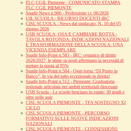
FLC CGIL Piemonte - COMUNICATO STAMPA
FLC CGIL PIEMONTE
Snadir News n.906 - Professione i.r. 06/2026
UIL SCUOLA - RICORSO DOCENTI IRC
CISL SCUOLA - News dal sindacato, N. 10 del 05
giugno 2026
USB SCUOLA, OSA E CAMBIARE ROTTA -
TAVOLA ROTONDA: INDICAZIONI NAZIONALI
E TRASFORMAZIONE DELLA SCUOLA. UNA
VICENDA ESEMPLARE
Snadir Info-Point n.583 - IRC: organico di diritto
2026/2027, le stime su posti affermano la necessità di
portare la quota al 95%
Snadir Info-Point n.584 - Oggi torna “Di Punto in
Banco”, In via del tutto eccezionale in diretta!
Snadir Info-Point n.512 - Piemonte: Graduatoria
regionale articolata per ambiti territoriali diocesani
USB Scuola - Le scuole bruciano in estate: 30 gradi e
oltre nelle aule
CISL SCUOLA PIEMONTE - TFA SOSTEGNO XI
CICLO
CISL SCUOLA PIEMONTE - PERCORSO
FORMATIVO SULLE NUOVE INDICAZIONI
NAZIONALI
CISL SCUOLA PIEMONTE - CONNESSIONI: