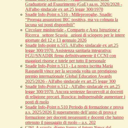
Graduatorie ad Esaurimento (GaE) aa.ss. 2026/2028 -
All'albo sindacale ex art.25 legge 300/1970
Snadir Info-Point n.516 - Milleproroghe, Snadir:
“Proroga assunzioni IRC positiva, ma va colmata la
lacuna sui posti disponibili”
Circolare ministeriale - Comparto e Area Istruzione e
Ricerca_ settore Scuola_ azioni di sciopero per le intere
giornate del 12 e 13 gennaio 2026
Snadir Info-point n.515. All'albo sindacale ex art.25
legge 300/1970. Assistenza sanitaria integrativa:
FGU/SNADIR firma definitivamente il CCNI con
maggiori risorse e tutele per tutto il personale
Snadir Info-Point n.513 - La nostra iscritta Maria
Raspatelli vince per la seconda volta un prestigioso
premio internazionale Global Education Awards
2025/2026 - All'albo sindacale ex art.25 legge 300
Snadir Info-Point n.512 - All'albo sindacale ex art.25
legge 300/1970. Ancora sentenze favorevoli ai docenti
di religione precari. Ruscica: indispensabile aumentare i
posti di ruolo
Snadir Info-Point n.510 Periodo di formazione e prova
a.s. 2025/2026 Il superamento dell’anno di prova e
formazione per docenti neoassunti e docenti che hanno
ottenuto il passaggio di ruolo – a.s. 202
CISL A scuola, diamo forma al futuro News dal