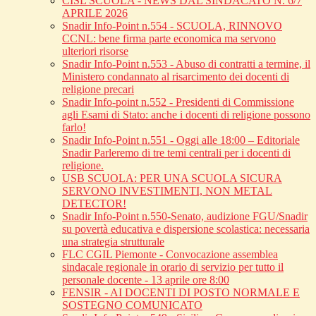
CISL SCUOLA - NEWS DAL SINDACATO N. 6/7
APRILE 2026
Snadir Info-Point n.554 - SCUOLA, RINNOVO
CCNL: bene firma parte economica ma servono
ulteriori risorse
Snadir Info-Point n.553 - Abuso di contratti a termine, il
Ministero condannato al risarcimento dei docenti di
religione precari
Snadir Info-point n.552 - Presidenti di Commissione
agli Esami di Stato: anche i docenti di religione possono
farlo!
Snadir Info-Point n.551 - Oggi alle 18:00 – Editoriale
Snadir Parleremo di tre temi centrali per i docenti di
religione.
USB SCUOLA: PER UNA SCUOLA SICURA
SERVONO INVESTIMENTI, NON METAL
DETECTOR!
Snadir Info-Point n.550-Senato, audizione FGU/Snadir
su povertà educativa e dispersione scolastica: necessaria
una strategia strutturale
FLC CGIL Piemonte - Convocazione assemblea
sindacale regionale in orario di servizio per tutto il
personale docente - 13 aprile ore 8:00
FENSIR - AI DOCENTI DI POSTO NORMALE E
SOSTEGNO COMUNICATO