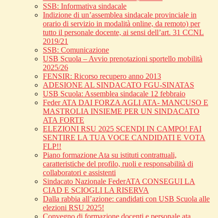
SSB: Informativa sindacale
Indizione di un’assemblea sindacale provinciale in
orario di servizio in modalità online, da remoto) per
tutto il personale docente, ai sensi dell’art. 31 CCNL
2019/21
SSB: Comunicazione
USB Scuola – Avvio prenotazioni sportello mobilità
2025/26
FENSIR: Ricorso recupero anno 2013
ADESIONE AL SINDACATO FGU-SINATAS
USB Scuola: Assemblea sindacale 12 febbraio
Feder ATA DAI FORZA AGLI ATA- MANCUSO E
MASTROLIA INSIEME PER UN SINDACATO
ATA FORTE
ELEZIONI RSU 2025 SCENDI IN CAMPO! FAI
SENTIRE LA TUA VOCE CANDIDATI E VOTA
FLP!!
Piano formazione Ata su istituti contrattuali,
caratteristiche del profilo, ruoli e responsabilità di
collaboratori e assistenti
Sindacato Nazionale FederATA CONSEGUI LA
CIAD E SCIOGLI LA RISERVA
Dalla rabbia all’azione: candidati con USB Scuola alle
elezioni RSU 2025!
Convegno di formazione docenti e personale ata