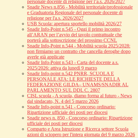
personale docente di religione per l’a.s. 2026/2027
Snadir News n.856 - Mobilità territoriale/professionale
e Graduatoria Regionale del personale docente di
religione per l'a.s. 2026/2027
USB Scuola: apertura sportello mobilità 2026/27
Snadir Info-Point n.545 - Oggi il primo incontro
all’ARAN per l’avvio del tavolo contrattuale che
porterà alla sottoscrizione del prossimo CCNL
Snadir Info-Point n.544 - Mobilità scuola 2025/2028:
non firmiamo un contratto che cancella deroghe dopo
averle già applicate
Snadir Info-Point n.543 - Carta del docente a.s.
2025/2026: attiva da lunedì 9 marzo
Snadir Info-point n.542 PNRR, SCUOLA E
PERSONALE ATA: LE RICHIESTE DELLA
FEDERAZIONE GILDA– UNAMS/SNADIR AL
PARLAMENTO SUL DDL C. 2807
CISL scuola - A scuola, diamo forma al futuro - News
dal sindacato, N. 4 del 5 marzo 2026
Snadir Info-point n.541 - Concorso ordinario:
Ripartizione ufficiale dei posti per diocesi
Snadir news n. 850 - Concorso ordinario: Ripartizione
ufficiale dei posti per diocesi
Comparto e Area Istruzione e Ricerca settore Scuola
azioni di sciopero per l'intera giornata del 9 marzo 2026