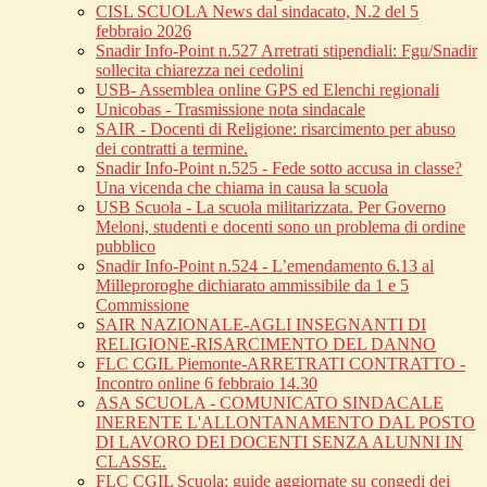
CISL SCUOLA News dal sindacato, N.2 del 5
febbraio 2026
Snadir Info-Point n.527 Arretrati stipendiali: Fgu/Snadir
sollecita chiarezza nei cedolini
USB- Assemblea online GPS ed Elenchi regionali
Unicobas - Trasmissione nota sindacale
SAIR - Docenti di Religione: risarcimento per abuso
dei contratti a termine.
Snadir Info-Point n.525 - Fede sotto accusa in classe?
Una vicenda che chiama in causa la scuola
USB Scuola - La scuola militarizzata. Per Governo
Meloni, studenti e docenti sono un problema di ordine
pubblico
Snadir Info-Point n.524 - L’emendamento 6.13 al
Milleproroghe dichiarato ammissibile da 1 e 5
Commissione
SAIR NAZIONALE-AGLI INSEGNANTI DI
RELIGIONE-RISARCIMENTO DEL DANNO
FLC CGIL Piemonte-ARRETRATI CONTRATTO -
Incontro online 6 febbraio 14.30
ASA SCUOLA - COMUNICATO SINDACALE
INERENTE L'ALLONTANAMENTO DAL POSTO
DI LAVORO DEI DOCENTI SENZA ALUNNI IN
CLASSE.
FLC CGIL Scuola: guide aggiornate su congedi dei