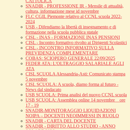
CATTOLICA
SNADIR - PROFESSIONE IR - Mensile di attualità,
cultura, informazione mese id novembre
FLC CGIL Piemonte relativo al CCNL scuola 2022-
2024
USB - Difendiamo la libertà di insegnamento e di
formazione nella scuola pubblica statale
CISL - INAS - FORMAZIONE INAS PENSIONI
CISL - Incontro formativo rivolto ai Dirigenti Scolastici
CISL - INCONTRO INFORMATIVO SULLA
PREVIDENZA COMPLEMENTARE
COBAS: SCIOPERO GENERALE 22/09/2025
FEDER ATA: L'OLTRAGGIO SALARIALE AGLI
ATA
CISL SCUOLA Alessandria-Asti: Comunicato stampa
5 novembre
CISL SCUOLA: A scuola, diamo forma al futuro -
News dal sindacato
USB SCUOLA: Prima analisi del nuovo CCNL scuola
USB SCUOLA: Assemblea online 14 novembre _ ore
17 - 19
SNADIR-MONITORAGGIO LIQUIDAZIONI
NOIPA – DOCENTI NEOIMMESSI IN RUOLO
SNADIR - CARTA DEL DOCENTE
SNADIR - DIRITTO ALLO STUDIO - ANNO