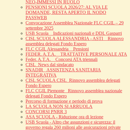
NEO-IMMESSI IN RUOLO
PENSIONI SCUOLA 2026/27: AL VIA LE
DOMANDE, RESTA APERTO IL NODO
PASSWEB
Convocazione Assemblea Nazionale FLC CGIL – 29
settembre 2025
USB Scuola _ Indicazioni nazionali e DDL Gasparri
CISL SCUOLA ALESSANDRIA - ASTI _ Rinnovo
assemblea delegati Fondo Espero
FLC CGIL Alessandria _ Pensioni
FEDER. A.T.A. _ TRATTATIVE PERSONALE ATA
Feder. A.T.A. _ Concorsi ATA triennali
CISL_News dal sindacato
SNADIR_ ASSISTENZA SANITARIA
INTEGRATIVA
CISL SCUOLA CISL_Rinnovo assemblea delegati
Fondo Espero
FLC CGIL Piemonte _Rinnovo assemblea nazionale
delegati Fondo Espero
Percorso di formazione e periodo di prova
LA SCUOLA NON SI ARRUOLA
CONCORSI PNRR 3
ASA SCUOLA - Riduzione ora di lezione
USB Scuola - Altro che assunzioni e sicurezza: il
governo regala 260 milioni alle assicurazioni private