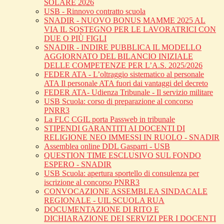
SOLARE 2026
USB - Rinnovo contratto scuola
SNADIR - NUOVO BONUS MAMME 2025 AL
VIA IL SOSTEGNO PER LE LAVORATRICI CON
DUE O PIÙ FIGLI
SNADIR - INDIRE PUBBLICA IL MODELLO
AGGIORNATO DEL BILANCIO INIZIALE
DELLE COMPETENZE PER L’A.S. 2025/2026
FEDER ATA - L’oltraggio sistematico al personale
ATA Il personale ATA fuori dai vantaggi del decreto
FEDER ATA- Udienza Tribunale - Il servizio militare
USB Scuola: corso di preparazione al concorso
PNRR3
La FLC CGIL porta Passweb in tribunale
STIPENDI GARANTITI AI DOCENTI DI
RELIGIONE NEO IMMESSI IN RUOLO - SNADIR
Assemblea online DDL Gasparri - USB
QUESTION TIME ESCLUSIVO SUL FONDO
ESPERO - SNADIR
USB Scuola: apertura sportello di consulenza per
iscrizione al concorso PNRR3
CONVOCAZIONE ASSEMBLEA SINDACALE
REGIONALE - UIL SCUOLA RUA
DOCUMENTAZIONE DI RITO E
DICHIARAZIONE DEI SERVIZI PER I DOCENTI