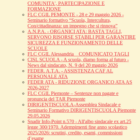
COMUNITA', PARTECIPAZIONE E
FORMAZIONE
FLC CGIL PEMONTE - 28 e 29 maggio 2026 -
Seminario formativo “Scuola, Intercultura,
Con/cittadinanza: un impegno che si rinnova”
A.N.P.A. - ORGANICI ATA: BASTA TAGLI,
SERVONO RISORSE STABILI PER GARANTIRE
SICUREZZA E FUNZIONAMENTO DELLE
SCUOLE
FLC CGIL Alessandria _ COMUNICATO TAGLI
CISL SCUOLA - A scuola, diamo forma al futuro -
News dal sindacato, N. 9 del 20 maggio 2026
FEDER. A.T.A. - ASSISTENZA CAF AL
PERSONALE ATA
FEDER ATA - RIDUZIONE ORGANICO ATA AS
2026-2027
FLC CGIL Piemonte – Sentenze non pagate e
pronuncia del TAR Piemonte
DIRIGENTISCUOLA-Assemblea Sindacale e
Seminario Formativo DIRIGENTISCUOLA Piemonte
29.05.2026
Snadir Info-Point n.570 - All'albo sindacale ex art.25
legge 300/1970. Adempimenti fine anno scolastico
2025/2026: scrutini, credito, esami, commissioni
d’esame