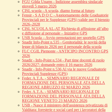
FGU Gilda Unams - Indizione assemblea sindacale
giovedì 5 marzo 2026
CISL scuola - A scuola, diamo forma al futuro
Fensir - S A D O C - Aggiornamento delle Graduatorie
Provinciali per le Supplenze (GPS) valide per il biennio
2026–2028
CISL SCUOLA AL-AT Richiesta di affissione all’albo
e diffusione al personale – Iniziative GPS
USB Scuola – Avvio prenotazioni per sportello GPS
Snadir Info-Point n.535 - Genitorialità: le novità della
legge di bilancio 2026 per il personale della scuola
FLC CGIL Piemonte - ANTICIPO INCONTRO GPS
2026
Snadir - Info-Point n.534 - Part time docenti di ruolo
2026/2027: domande entro il 16 marzo 2026
Snadir - Info-Point n.536 Al via le nuove Graduatorie
Provinciali Supplenze (GPS)
Feder. A.T.A. - SEMINARIO REGIONALE DI
FORMAZIONE DEL PERSONALE ATA DELLA
REGIONE ABRUZZO 02 MARZO 2026
Feder. A.T.A. - SEMINARIO REGIONALE DI
FORMAZIONE DEL PERSONALE ATA DELLA
REGIONE VENETO 23 MARZO 2026
USB - Nasce il ministero dell'assistenza privatizzata di
Valditara: foresterie e social card per i lavoratori della