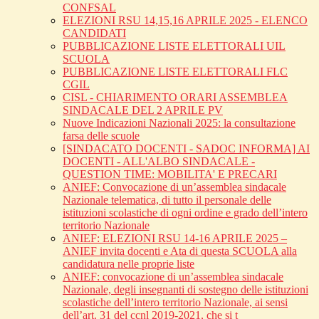
CONFSAL
ELEZIONI RSU 14,15,16 APRILE 2025 - ELENCO
CANDIDATI
PUBBLICAZIONE LISTE ELETTORALI UIL
SCUOLA
PUBBLICAZIONE LISTE ELETTORALI FLC
CGIL
CISL - CHIARIMENTO ORARI ASSEMBLEA
SINDACALE DEL 2 APRILE PV
Nuove Indicazioni Nazionali 2025: la consultazione
farsa delle scuole
[SINDACATO DOCENTI - SADOC INFORMA] AI
DOCENTI - ALL'ALBO SINDACALE -
QUESTION TIME: MOBILITA' E PRECARI
ANIEF: Convocazione di un’assemblea sindacale
Nazionale telematica, di tutto il personale delle
istituzioni scolastiche di ogni ordine e grado dell’intero
territorio Nazionale
ANIEF: ELEZIONI RSU 14-16 APRILE 2025 –
ANIEF invita docenti e Ata di questa SCUOLA alla
candidatura nelle proprie liste
ANIEF: convocazione di un’assemblea sindacale
Nazionale, degli insegnanti di sostegno delle istituzioni
scolastiche dell’intero territorio Nazionale, ai sensi
dell’art. 31 del ccnl 2019-2021, che si t