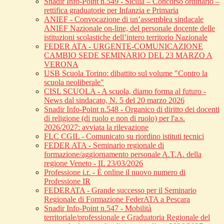
Snadir Info-Point n.549 - Sicilia – Concorso ordinario –
rettifica graduatorie per Infanzia e Primaria
ANIEF - Convocazione di un’assemblea sindacale
ANIEF Nazionale on-line, del personale docente delle
istituzioni scolastiche dell’intero territorio Nazionale
FEDER ATA - URGENTE-COMUNICAZIONE
CAMBIO SEDE SEMINARIO DEL 23 MARZO A
VERONA
USB Scuola Torino: dibattito sul volume "Contro la
scuola neoliberale"
CISL SCUOLA - A scuola, diamo forma al futuro -
News dal sindacato, N. 5 del 20 marzo 2026
Snadir Info-Point n.548 - Organico di diritto dei docenti
di religione (di ruolo e non di ruolo) per l'a.s.
2026/2027: avviata la rilevazione
FLC CGIL - Comunicato su riordino istituti tecnici
FEDER ATA - Seminario regionale di
formazione/aggiornamento personale A.T.A. della
regione Veneto - IL 23/03/2026
Professione i.r. - È online il nuovo numero di
Professione IR
FEDERATA - Grande successo per il Seminario
Regionale di Formazione FederATA a Pescara
Snadir Info-Point n.547 - Mobilità
territoriale/professionale e Graduatoria Regionale del