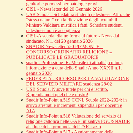
genitori e permessi per patologie gravi
CISL - News letter del 20 Gennaio 2026
USB Scuola - Schedatura studenti palestinesi. Altro che
“stessa natura” con la rilevazione degli ucraini: il
Ministro Valditara mistifica i fatti. Schedare studenti
palestinesi non è accoglienza
CISL-A scuola, diamo forma al futuro - News dal
sindacato, N.1 del 20 gennaio 2026
SNADIR Newsletter 520 PIEMONTE –
CONCORSO ORDINARIO RELIGIONE –
PUBBLICATE LE GRADUATORIE
snadir - Professione IR: Mensile di attualità, cultura,
informazione a cura dello Snadir Anno XXXII n.1,
gennaio 2026
FEDER ATA - RICORSO PER LA VALUTAZIONE
DEL SERVIZIO MILITARE scadenza 28/02
USB Scuola. Nuove tutele per chi è iscritto.
Riprendiamoci quel che è nostro!
Snadir Info-Point n.519 CCNL Scuola 2022–2024: in
arrivo arretrati e incrementi stipendiali per docenti e
ATA
Snadir Info-Point n.518 Valutazione del servizio di
religione cattolica nelle GAE: iniziativa FGU/SNADIR
alla luce della pronuncia del TAR Lazio
Snadir Info-Point n.517 - Aggiornamento delle