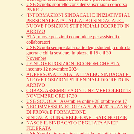
USB Scuola: sportello consulenza iscrizioni concorso
PNRR 2
[INFORMAZIONI SINDACALI E INIZIATIVE] AL
PERSONALE ATA - ALL'ALBO SINDACALE -
NUOVE POSIZIONI STIPENDIALI DECRETO IN
ARRIVO
ATA, nuove posizioni economiche per assistenti e
collaboratori
USB Scuola sempre dalla parte degli studenti, contro la
guerra e chi la sostiene. In piazza il 15 e il 30
Novembre
LE NUOVE POSIZIONI ECONOMICHE ATA
incontro 12 novembre 2024
AL PERSONALE ATA - ALL'ALBO SINDACALE -
NUOVE POSIZIONI STIPENDIALI DECRETO IN
ARRIVO
COBAS: ASSEMBLEA ON LINE MERCOLEDI' 13
NOVEMBRE ORE 17,30
USB SCUOLA - Assemblea online 28 ottobre ore 17
NEO IMMESSI IN RUOLO A.S. 2024/2025 - ANNO
DI PROVA E FORMAZIONE
SINDACATO INS. RELIGIONE - SAIR NOTIZIE
NASCE IL SINDACATO DEGLI ATA ANIEF
FEDERATA
USB Scuola - informativa sindacale - manifestazione