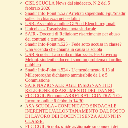
CISL SCUOLA News dal sindacato, N.2 del 5
febbraio 2026
Snadir Info-Point n.527 Arretrati stipendiali: Fgu/Snadir
sollecita chiarezza nei cedolini
USB- Assemblea online GPS ed Elenchi regionali
Unicobas - Trasmissione nota sindacale
SAIR - Docenti di Religione: risarcimento per abuso
dei contratti a termine.
Snadir Info-Point n.525 - Fede sotto accusa in classe?
Una vicenda che chiama in causa la scuola
USB Scuola - La scuola militarizzata. Per Governo
Meloni, studenti e docenti sono un problema di ordine
pubblico
Snadir Info-Point n.524 - L’emendamento 6.13 al
Milleproroghe dichiarato ammissibile da 1 e 5
Commissione
SAIR NAZIONALE-AGLI INSEGNANTI DI
RELIGIONE-RISARCIMENTO DEL DANNO
FLC CGIL Piemonte-ARRETRATI CONTRATTO -
Incontro online 6 febbraio 14.30
ASA SCUOLA - COMUNICATO SINDACALE
INERENTE L'ALLONTANAMENTO DAL POSTO
DI LAVORO DEI DOCENTI SENZA ALUNNI IN
CLASSE.
FLC CGIL Scuola: guide aggiornate su congedi dei