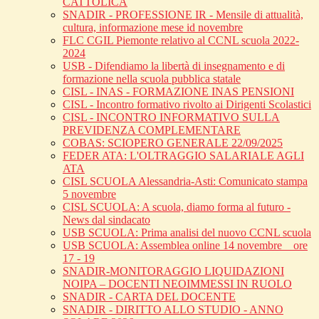
CATTOLICA
SNADIR - PROFESSIONE IR - Mensile di attualità,
cultura, informazione mese id novembre
FLC CGIL Piemonte relativo al CCNL scuola 2022-
2024
USB - Difendiamo la libertà di insegnamento e di
formazione nella scuola pubblica statale
CISL - INAS - FORMAZIONE INAS PENSIONI
CISL - Incontro formativo rivolto ai Dirigenti Scolastici
CISL - INCONTRO INFORMATIVO SULLA
PREVIDENZA COMPLEMENTARE
COBAS: SCIOPERO GENERALE 22/09/2025
FEDER ATA: L'OLTRAGGIO SALARIALE AGLI
ATA
CISL SCUOLA Alessandria-Asti: Comunicato stampa
5 novembre
CISL SCUOLA: A scuola, diamo forma al futuro -
News dal sindacato
USB SCUOLA: Prima analisi del nuovo CCNL scuola
USB SCUOLA: Assemblea online 14 novembre _ ore
17 - 19
SNADIR-MONITORAGGIO LIQUIDAZIONI
NOIPA – DOCENTI NEOIMMESSI IN RUOLO
SNADIR - CARTA DEL DOCENTE
SNADIR - DIRITTO ALLO STUDIO - ANNO