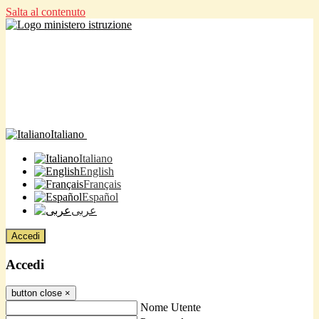
Salta al contenuto
Italiano
Italiano
English
Français
Español
عربى
Accedi
Accedi
button close
×
Nome Utente