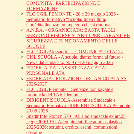
COMUNITA', PARTECIPAZIONE E
FORMAZIONE
FLC CGIL PEMONTE - 28 e 29 maggio 2026 -
Seminario formativo “Scuola, Intercultura,
Con/cittadinanza: un impegno che si rinnova”
A.N.P.A. - ORGANICI ATA: BASTA TAGLI,
SERVONO RISORSE STABILI PER GARANTIRE
SICUREZZA E FUNZIONAMENTO DELLE
SCUOLE
FLC CGIL Alessandria _ COMUNICATO TAGLI
CISL SCUOLA - A scuola, diamo forma al futuro -
News dal sindacato, N. 9 del 20 maggio 2026
FEDER. A.T.A. - ASSISTENZA CAF AL
PERSONALE ATA
FEDER ATA - RIDUZIONE ORGANICO ATA AS
2026-2027
FLC CGIL Piemonte – Sentenze non pagate e
pronuncia del TAR Piemonte
DIRIGENTISCUOLA-Assemblea Sindacale e
Seminario Formativo DIRIGENTISCUOLA Piemonte
29.05.2026
Snadir Info-Point n.570 - All'albo sindacale ex art.25
legge 300/1970. Adempimenti fine anno scolastico
2025/2026: scrutini, credito, esami, commissioni
d’esame