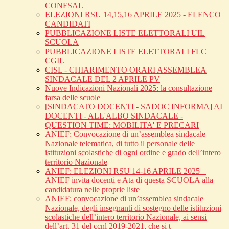
CONFSAL
ELEZIONI RSU 14,15,16 APRILE 2025 - ELENCO
CANDIDATI
PUBBLICAZIONE LISTE ELETTORALI UIL
SCUOLA
PUBBLICAZIONE LISTE ELETTORALI FLC
CGIL
CISL - CHIARIMENTO ORARI ASSEMBLEA
SINDACALE DEL 2 APRILE PV
Nuove Indicazioni Nazionali 2025: la consultazione
farsa delle scuole
[SINDACATO DOCENTI - SADOC INFORMA] AI
DOCENTI - ALL'ALBO SINDACALE -
QUESTION TIME: MOBILITA' E PRECARI
ANIEF: Convocazione di un’assemblea sindacale
Nazionale telematica, di tutto il personale delle
istituzioni scolastiche di ogni ordine e grado dell’intero
territorio Nazionale
ANIEF: ELEZIONI RSU 14-16 APRILE 2025 –
ANIEF invita docenti e Ata di questa SCUOLA alla
candidatura nelle proprie liste
ANIEF: convocazione di un’assemblea sindacale
Nazionale, degli insegnanti di sostegno delle istituzioni
scolastiche dell’intero territorio Nazionale, ai sensi
dell’art. 31 del ccnl 2019-2021, che si t