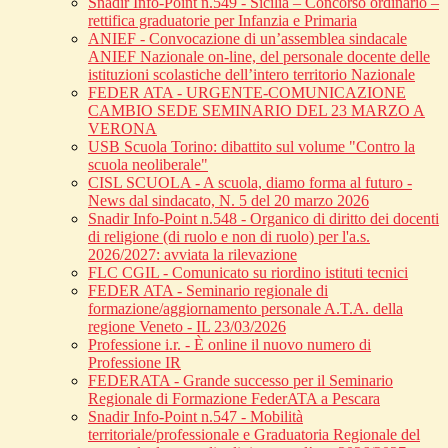
Snadir Info-Point n.549 - Sicilia – Concorso ordinario –
rettifica graduatorie per Infanzia e Primaria
ANIEF - Convocazione di un’assemblea sindacale
ANIEF Nazionale on-line, del personale docente delle
istituzioni scolastiche dell’intero territorio Nazionale
FEDER ATA - URGENTE-COMUNICAZIONE
CAMBIO SEDE SEMINARIO DEL 23 MARZO A
VERONA
USB Scuola Torino: dibattito sul volume "Contro la
scuola neoliberale"
CISL SCUOLA - A scuola, diamo forma al futuro -
News dal sindacato, N. 5 del 20 marzo 2026
Snadir Info-Point n.548 - Organico di diritto dei docenti
di religione (di ruolo e non di ruolo) per l'a.s.
2026/2027: avviata la rilevazione
FLC CGIL - Comunicato su riordino istituti tecnici
FEDER ATA - Seminario regionale di
formazione/aggiornamento personale A.T.A. della
regione Veneto - IL 23/03/2026
Professione i.r. - È online il nuovo numero di
Professione IR
FEDERATA - Grande successo per il Seminario
Regionale di Formazione FederATA a Pescara
Snadir Info-Point n.547 - Mobilità
territoriale/professionale e Graduatoria Regionale del