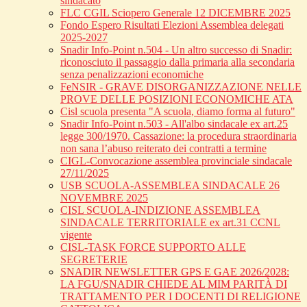
sindacato
FLC CGIL Sciopero Generale 12 DICEMBRE 2025
Fondo Espero Risultati Elezioni Assemblea delegati
2025-2027
Snadir Info-Point n.504 - Un altro successo di Snadir:
riconosciuto il passaggio dalla primaria alla secondaria
senza penalizzazioni economiche
FeNSIR - GRAVE DISORGANIZZAZIONE NELLE
PROVE DELLE POSIZIONI ECONOMICHE ATA
Cisl scuola presenta "A scuola, diamo forma al futuro"
Snadir Info-Point n.503 - All'albo sindacale ex art.25
legge 300/1970. Cassazione: la procedura straordinaria
non sana l’abuso reiterato dei contratti a termine
CIGL-Convocazione assemblea provinciale sindacale
27/11/2025
USB SCUOLA-ASSEMBLEA SINDACALE 26
NOVEMBRE 2025
CISL SCUOLA-INDIZIONE ASSEMBLEA
SINDACALE TERRITORIALE ex art.31 CCNL
vigente
CISL-TASK FORCE SUPPORTO ALLE
SEGRETERIE
SNADIR NEWSLETTER GPS E GAE 2026/2028:
LA FGU/SNADIR CHIEDE AL MIM PARITÀ DI
TRATTAMENTO PER I DOCENTI DI RELIGIONE