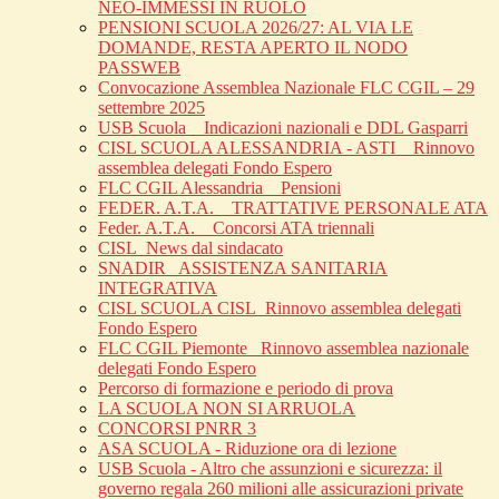
NEO-IMMESSI IN RUOLO
PENSIONI SCUOLA 2026/27: AL VIA LE
DOMANDE, RESTA APERTO IL NODO
PASSWEB
Convocazione Assemblea Nazionale FLC CGIL – 29
settembre 2025
USB Scuola _ Indicazioni nazionali e DDL Gasparri
CISL SCUOLA ALESSANDRIA - ASTI _ Rinnovo
assemblea delegati Fondo Espero
FLC CGIL Alessandria _ Pensioni
FEDER. A.T.A. _ TRATTATIVE PERSONALE ATA
Feder. A.T.A. _ Concorsi ATA triennali
CISL_News dal sindacato
SNADIR_ ASSISTENZA SANITARIA
INTEGRATIVA
CISL SCUOLA CISL_Rinnovo assemblea delegati
Fondo Espero
FLC CGIL Piemonte _Rinnovo assemblea nazionale
delegati Fondo Espero
Percorso di formazione e periodo di prova
LA SCUOLA NON SI ARRUOLA
CONCORSI PNRR 3
ASA SCUOLA - Riduzione ora di lezione
USB Scuola - Altro che assunzioni e sicurezza: il
governo regala 260 milioni alle assicurazioni private