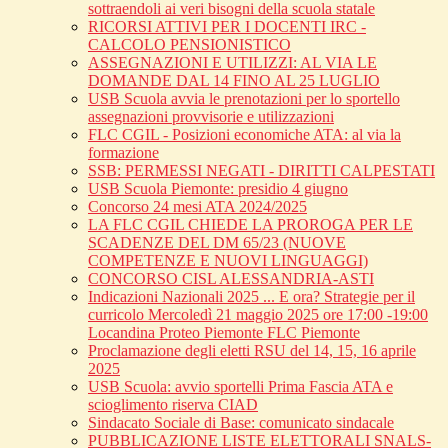
sottraendoli ai veri bisogni della scuola statale
RICORSI ATTIVI PER I DOCENTI IRC -
CALCOLO PENSIONISTICO
ASSEGNAZIONI E UTILIZZI: AL VIA LE
DOMANDE DAL 14 FINO AL 25 LUGLIO
USB Scuola avvia le prenotazioni per lo sportello
assegnazioni provvisorie e utilizzazioni
FLC CGIL - Posizioni economiche ATA: al via la
formazione
SSB: PERMESSI NEGATI - DIRITTI CALPESTATI
USB Scuola Piemonte: presidio 4 giugno
Concorso 24 mesi ATA 2024/2025
LA FLC CGIL CHIEDE LA PROROGA PER LE
SCADENZE DEL DM 65/23 (NUOVE
COMPETENZE E NUOVI LINGUAGGI)
CONCORSO CISL ALESSANDRIA-ASTI
Indicazioni Nazionali 2025 ... E ora? Strategie per il
curricolo Mercoledì 21 maggio 2025 ore 17:00 -19:00
Locandina Proteo Piemonte FLC Piemonte
Proclamazione degli eletti RSU del 14, 15, 16 aprile
2025
USB Scuola: avvio sportelli Prima Fascia ATA e
scioglimento riserva CIAD
Sindacato Sociale di Base: comunicato sindacale
PUBBLICAZIONE LISTE ELETTORALI SNALS-