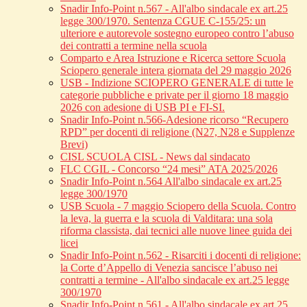
Snadir Info-Point n.567 - All'albo sindacale ex art.25
legge 300/1970. Sentenza CGUE C‑155/25: un
ulteriore e autorevole sostegno europeo contro l’abuso
dei contratti a termine nella scuola
Comparto e Area Istruzione e Ricerca settore Scuola
Sciopero generale intera giornata del 29 maggio 2026
USB - Indizione SCIOPERO GENERALE di tutte le
categorie pubbliche e private per il giorno 18 maggio
2026 con adesione di USB PI e FI-SI.
Snadir Info-Point n.566-Adesione ricorso “Recupero
RPD” per docenti di religione (N27, N28 e Supplenze
Brevi)
CISL SCUOLA CISL - News dal sindacato
FLC CGIL - Concorso “24 mesi” ATA 2025/2026
Snadir Info-Point n.564 All'albo sindacale ex art.25
legge 300/1970
USB Scuola - 7 maggio Sciopero della Scuola. Contro
la leva, la guerra e la scuola di Valditara: una sola
riforma classista, dai tecnici alle nuove linee guida dei
licei
Snadir Info-Point n.562 - Risarciti i docenti di religione:
la Corte d’Appello di Venezia sancisce l’abuso nei
contratti a termine - All'albo sindacale ex art.25 legge
300/1970
Snadir Info-Point n.561 - All'albo sindacale ex art.25