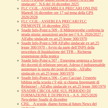
sindacato", N.6 del 16 dicembre 2025
FLC CGIL - ASSEMBLEA PRECARI ONLINE
Martedì 16 dicembre ore 17 sul tema della GPS
2026/2028
FLC CGIL - ASSEBLEA PRECARI FLC
PIEMONTE 16 dicembre 2025
Snadir Info-Point n.509 - Il Milleproroghe conferma la
strada giusta: assunzioni anche per l’A.S. 2026/2027 -
All'albo sindacale ex art.25 legge 300/1970
Snadir Info-Point n.508 All'albo sindacale ex art.25
legge 300/1970 - Avvio da parte dell’INPS della
procedura di liquidazione del TFR – Richiesta
sospensione della pratica
Snadir Info-Point n.507 - Ennesima sentenza a favore
dei docenti di religione precari. Adesso è indispensabile
aumentare la quota dei posti di ruolo - All'albo
sindacale ex art.25 legge 300/1970
Snadir Info-Point n.506 - Caro Cacciari, l’esperto
biblista nella scuola c’è già: si chiama Insegnante di
Religione! - All'albo sindacale ex art.25 legge 300/1970
SNADIR CIRCOLARE SUL PERIODO DI
FORMAZIONE E DI PROVA – A.S. 2025/2026
Newsletter Snadir di dicembre
CISL _ A scuola, diamo forma al futuro News del