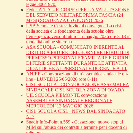
legge 300/1970.
Feder. A.T.A. - RICORSO PER LA VALUTAZIONE
DEL SERVIZIO MILITARE PRIMA FASCIA (24
MESI) SCADENZA 05 GIUGNO 2026
USB Scuola e Cestes: Invito al convegno “La crisi
della società e le fondamenta della scuola: oltre
l’emergenza, verso il futuro” 5 maggio 2026 ore 8-13 in
modalità online sincrona
ASA SCUOLA - COMUNICATO INERENTE AL
DIRITTO A FRUIRE DEI GIORNI RETRIBUITI DI
PERMESSO PERSONALE/FAMILIARE E GIORNI
DI FERIE SPETTANTI DURANTE LE ATTIVITÀ
DIDATTICHE AL PERSONALE DOCENTE A T.I.
ANIEF - Convocazione di un’assemblea sindacale on-
line - LUNEDÌ 25/05/2026 (ore 8-11)
CISL SCUOLA - CONVOCAZIONE ASSEMBLEA
SINDACALE CISL SCUOLA ZONA DI OVADA
UIL SCUOLA PIEMONTE convocazione
ASSEMBLEA SINDACALE REGIONALE,
MERCOLEDI’ 13 MAGGIO 2026
CISL SCUOLA CISL - NEWS DAL SINDACATO
N. 7
Snadir Info-Point n.559 - Cassazione: nuovo stop al
MIM sull’abuso dei contratti a termine per i docenti di
religione