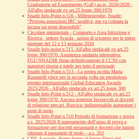
Graduatorie ad Esaurimento (GaE) aa.ss. 2026/2028 -
All'albo sindacale ex art.25 legge 300/1970
Snadir Info-Point n.516 - Milleproroghe, Snadir:
“Proroga assunzioni IRC positiva, ma va colmata la
lacuna sui posti disponibili”
Circolare ministeriale - Comparto e Area Istruzione e
Ricerca_ settore Scuola_ azioni di sciopero per le intere
giornate del 12 e 13 gennaio 2026
Snadir Info-point n.515. All'albo sindacale ex art.25
legge 300/1970. Assistenza sanitaria integrativa:
FGU/SNADIR firma definitivamente il CCNI con
maggiori risorse e tutele per tutto il personale
Snadir Info-Point n.513 - La nostra iscritta Maria
Raspatelli vince per la seconda volta un prestigioso
premio internazionale Global Education Awards
2025/2026 - All'albo sindacale ex art.25 legge 300
Snadir Info-Point n.512 - All'albo sindacale ex art.25
legge 300/1970. Ancora sentenze favorevoli ai docenti
di religione precari. Ruscica: indispensabile aumentare i
posti di ruolo
Snadir Info-Point n.510 Periodo di formazione e prova
a.s. 2025/2026 Il superamento dell’anno di prova e
formazione per docenti neoassunti e docenti che hanno
ottenuto il passaggio di ruolo – a.s. 202
CISL A scuola, diamo forma al futuro News dal