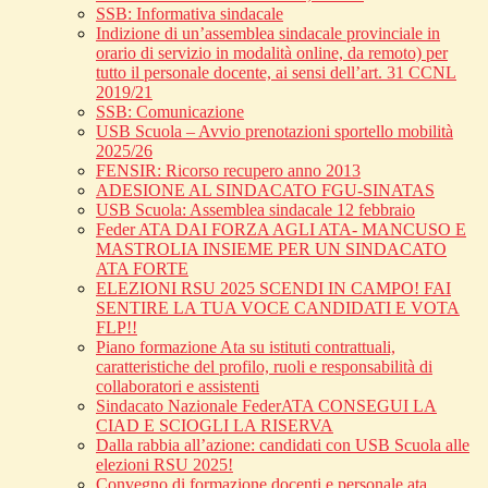
SSB: Informativa sindacale
Indizione di un’assemblea sindacale provinciale in
orario di servizio in modalità online, da remoto) per
tutto il personale docente, ai sensi dell’art. 31 CCNL
2019/21
SSB: Comunicazione
USB Scuola – Avvio prenotazioni sportello mobilità
2025/26
FENSIR: Ricorso recupero anno 2013
ADESIONE AL SINDACATO FGU-SINATAS
USB Scuola: Assemblea sindacale 12 febbraio
Feder ATA DAI FORZA AGLI ATA- MANCUSO E
MASTROLIA INSIEME PER UN SINDACATO
ATA FORTE
ELEZIONI RSU 2025 SCENDI IN CAMPO! FAI
SENTIRE LA TUA VOCE CANDIDATI E VOTA
FLP!!
Piano formazione Ata su istituti contrattuali,
caratteristiche del profilo, ruoli e responsabilità di
collaboratori e assistenti
Sindacato Nazionale FederATA CONSEGUI LA
CIAD E SCIOGLI LA RISERVA
Dalla rabbia all’azione: candidati con USB Scuola alle
elezioni RSU 2025!
Convegno di formazione docenti e personale ata