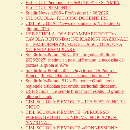
FLC CGIL Piemonte - COMUNICATO STAMPA
FLC CGIL PIEMONTE
Snadir News n.906 - Professione i.r. 06/2026
UIL SCUOLA - RICORSO DOCENTI IRC
CISL SCUOLA - News dal sindacato, N. 10 del 05
giugno 2026
USB SCUOLA, OSA E CAMBIARE ROTTA -
TAVOLA ROTONDA: INDICAZIONI NAZIONALI
E TRASFORMAZIONE DELLA SCUOLA. UNA
VICENDA ESEMPLARE
Snadir Info-Point n.583 - IRC: organico di diritto
2026/2027, le stime su posti affermano la necessità di
portare la quota al 95%
Snadir Info-Point n.584 - Oggi torna “Di Punto in
Banco”, In via del tutto eccezionale in diretta!
Snadir Info-Point n.512 - Piemonte: Graduatoria
regionale articolata per ambiti territoriali diocesani
USB Scuola - Le scuole bruciano in estate: 30 gradi e
oltre nelle aule
CISL SCUOLA PIEMONTE - TFA SOSTEGNO XI
CICLO
CISL SCUOLA PIEMONTE - PERCORSO
FORMATIVO SULLE NUOVE INDICAZIONI
NAZIONALI
CISL SCUOLA PIEMONTE - CONNESSIONI: