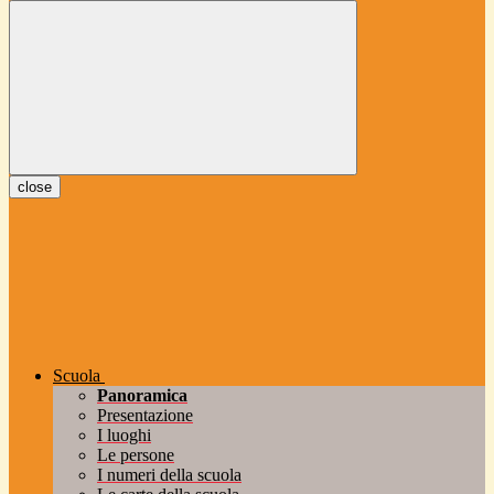
close
Scuola
Panoramica
Presentazione
I luoghi
Le persone
I numeri della scuola