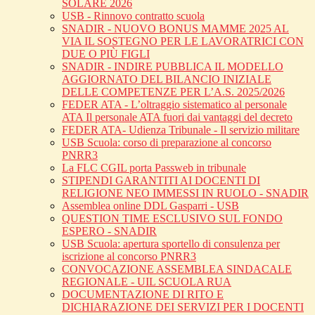
SOLARE 2026
USB - Rinnovo contratto scuola
SNADIR - NUOVO BONUS MAMME 2025 AL
VIA IL SOSTEGNO PER LE LAVORATRICI CON
DUE O PIÙ FIGLI
SNADIR - INDIRE PUBBLICA IL MODELLO
AGGIORNATO DEL BILANCIO INIZIALE
DELLE COMPETENZE PER L’A.S. 2025/2026
FEDER ATA - L’oltraggio sistematico al personale
ATA Il personale ATA fuori dai vantaggi del decreto
FEDER ATA- Udienza Tribunale - Il servizio militare
USB Scuola: corso di preparazione al concorso
PNRR3
La FLC CGIL porta Passweb in tribunale
STIPENDI GARANTITI AI DOCENTI DI
RELIGIONE NEO IMMESSI IN RUOLO - SNADIR
Assemblea online DDL Gasparri - USB
QUESTION TIME ESCLUSIVO SUL FONDO
ESPERO - SNADIR
USB Scuola: apertura sportello di consulenza per
iscrizione al concorso PNRR3
CONVOCAZIONE ASSEMBLEA SINDACALE
REGIONALE - UIL SCUOLA RUA
DOCUMENTAZIONE DI RITO E
DICHIARAZIONE DEI SERVIZI PER I DOCENTI