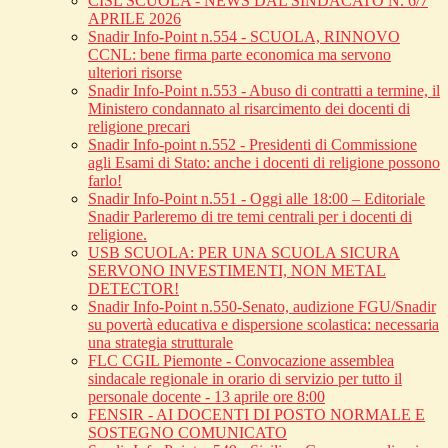
CISL SCUOLA - NEWS DAL SINDACATO N. 6/7
APRILE 2026
Snadir Info-Point n.554 - SCUOLA, RINNOVO
CCNL: bene firma parte economica ma servono
ulteriori risorse
Snadir Info-Point n.553 - Abuso di contratti a termine, il
Ministero condannato al risarcimento dei docenti di
religione precari
Snadir Info-point n.552 - Presidenti di Commissione
agli Esami di Stato: anche i docenti di religione possono
farlo!
Snadir Info-Point n.551 - Oggi alle 18:00 – Editoriale
Snadir Parleremo di tre temi centrali per i docenti di
religione.
USB SCUOLA: PER UNA SCUOLA SICURA
SERVONO INVESTIMENTI, NON METAL
DETECTOR!
Snadir Info-Point n.550-Senato, audizione FGU/Snadir
su povertà educativa e dispersione scolastica: necessaria
una strategia strutturale
FLC CGIL Piemonte - Convocazione assemblea
sindacale regionale in orario di servizio per tutto il
personale docente - 13 aprile ore 8:00
FENSIR - AI DOCENTI DI POSTO NORMALE E
SOSTEGNO COMUNICATO