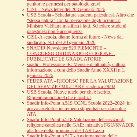
genitori e permessi per patologie gravi
CISL - News letter del 20 Gennaio 2026
USB Scuola - Schedatura studenti palestinesi. Altro che
“stessa natura” con la rilevazione degli ucraini: il
Ministro Valditara mistifica i fatti. Schedare studenti
palestinesi non è accoglienza
CISL-A scuola, diamo forma al futuro - News dal
sindacato, N.1 del 20 gennaio 2026
SNADIR Newsletter 520 PIEMONTE –
CONCORSO ORDINARIO RELIGIONE –
PUBBLICATE LE GRADUATORIE
snadir - Professione IR: Mensile di attualità, cultura,
informazione a cura dello Snadir Anno XXXII n.1,
gennaio 2026
FEDER ATA - RICORSO PER LA VALUTAZIONE
DEL SERVIZIO MILITARE scadenza 28/02
USB Scuola. Nuove tutele per chi è iscritto.
Riprendiamoci quel che è nostro!
Snadir Info-Point n.519 CCNL Scuola 2022–2024: in
arrivo arretrati e incrementi stipendiali per docenti e
ATA
Snadir Info-Point n.518 Valutazione del servizio di
religione cattolica nelle GAE: iniziativa FGU/SNADIR
alla luce della pronuncia del TAR Lazio
Snadir Info-Point n.517 - Aggiornamento delle