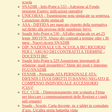
scuola
SNADIR - Info-Point n.533 - Adesione al Fondo
pensione Espero: indicazioni operative
UNICOBAS - Trasmissione nota sindacale su sentenza.
Cassazione diritti sindacali
ASA - DIFFIDA per mancato rispetto della normativa
sul diritto alla proroga delle supplenze brevi.
Snadir Info-Point n.530 - All'albo sindacale ex art.25
legge 300/1970. Abuso dei contratti a termine oltre i 36
mesi - Nuovi ricorsi SNADIR
DIP: NAZIONALE UIL SCUOLA IRC RICORSO
PER L' ABUSO DEI CONTRATTI A TERMINE -
DOCENTI IRC
Snadir Info-Point n.529 Assunzione insegnanti di
religione: quali prospettive? Stime dei posti e impegno
FGU/SNADIR
FENSIR - Personale ATA PERSONALE ATA:
DIFENDI I TUOI DIRITTI TI HANNO NEGATO IL
COMPENSO INDIVIDUALE ACCESSORIO
(CIA)?
FLC CGIL - Dimensionamento rete scolastica Firma
per bloccare i commissariamenti delle Regioni e i tagli
agli organici
Snadir - Scuola, Carta docente, pc e tablet in comodato
d’uso. Un'altra storia battaglia vinta