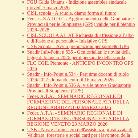
FGU Gilda Unams - Indizione assemblea sindacale
giovedì 5 marzo 2026
CISL scuola - A scuola, diamo forma al futuro
Fensir - S A D O C - Aggiornamento delle Graduatorie
Provinciali per le Supplenze (GPS) valide per il biennio
2026–2028
CISL SCUOLA AL-AT Richiesta di affissione all’albo
e diffusione al personale – Iniziative GPS
USB Scuola – Avvio prenotazioni per sportello GPS
Snadir Info-Point n.535 - Genitorialità: le novità della
legge di bilancio 2026 per il personale della scuola
FLC CGIL Piemonte - ANTICIPO INCONTRO GPS
2026
Snadir - Info-Point n.534 - Part time docenti di ruolo
2026/2027: domande entro il 16 marzo 2026
Snadir - Info-Point n.536 Al via le nuove Graduatorie
Provinciali Supplenze (GPS)
Feder. A.T.A. - SEMINARIO REGIONALE DI
FORMAZIONE DEL PERSONALE ATA DELLA
REGIONE ABRUZZO 02 MARZO 2026
Feder. A.T.A. - SEMINARIO REGIONALE DI
FORMAZIONE DEL PERSONALE ATA DELLA
REGIONE VENETO 23 MARZO 2026
USB - Nasce il ministero dell'assistenza privatizzata di
Valditara: foresterie e social card per i lavoratori della