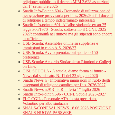
religione: pubblicato il decreto MIM 2.628 assunzioni
dal 1° settembre 2026
Snadir Info-Point n.604 - Domande di utilizzazione ed
assegnazione provvisoria per l’a.s. 2026/2027. I docenti
di religione a tempo indeterminato interessati
Snadir Info-point n.601. All'albo sindacale ex art.25
legge 300/1970 - Scuola, sottoscritto il CCNL 2025-
2027: continuità nei rinnovi ma gli stipendi sono ancora
insufficienti
USB Scuola: Assemblea online su supplenze e
immissioni in ruolo A.S. 2026/27
USB Scuola: Avvio prenotazioni sportello 150
preferenze
USB Scuola: Accordo Sindacale su Riunioni e Collegi
on Line.
CISL SCUOLA - A scuola, diamo forma al futuro -
News dal sindacato, N. 11 del 23 giugno 2026
Snadir News n - Informativa immissioni in ruolo degli
insegnanti di religione cattolica per l'a.s. 2026/2027
Snadir News n.913 - IdR in festa 1° luglio 2026
Snadir Info-Point n.596 - CCNL Scuola 2025-2027
FLC CGIL - Personale ATA: basta precariato.
Volantino per albo sindacale
SNALS-CONFSAL NEWS 18.06.2026 POSIZIONE
SNALS NUOVA PASSWEB