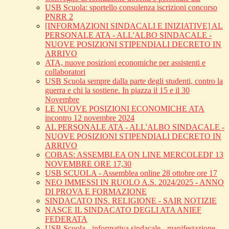
USB Scuola: sportello consulenza iscrizioni concorso
PNRR 2
[INFORMAZIONI SINDACALI E INIZIATIVE] AL
PERSONALE ATA - ALL'ALBO SINDACALE -
NUOVE POSIZIONI STIPENDIALI DECRETO IN
ARRIVO
ATA, nuove posizioni economiche per assistenti e
collaboratori
USB Scuola sempre dalla parte degli studenti, contro la
guerra e chi la sostiene. In piazza il 15 e il 30
Novembre
LE NUOVE POSIZIONI ECONOMICHE ATA
incontro 12 novembre 2024
AL PERSONALE ATA - ALL'ALBO SINDACALE -
NUOVE POSIZIONI STIPENDIALI DECRETO IN
ARRIVO
COBAS: ASSEMBLEA ON LINE MERCOLEDI' 13
NOVEMBRE ORE 17,30
USB SCUOLA - Assemblea online 28 ottobre ore 17
NEO IMMESSI IN RUOLO A.S. 2024/2025 - ANNO
DI PROVA E FORMAZIONE
SINDACATO INS. RELIGIONE - SAIR NOTIZIE
NASCE IL SINDACATO DEGLI ATA ANIEF
FEDERATA
USB Scuola - informativa sindacale - manifestazione