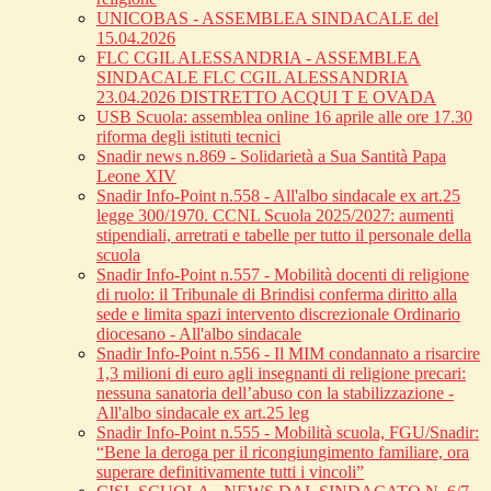
UNICOBAS - ASSEMBLEA SINDACALE del
15.04.2026
FLC CGIL ALESSANDRIA - ASSEMBLEA
SINDACALE FLC CGIL ALESSANDRIA
23.04.2026 DISTRETTO ACQUI T E OVADA
USB Scuola: assemblea online 16 aprile alle ore 17.30
riforma degli istituti tecnici
Snadir news n.869 - Solidarietà a Sua Santità Papa
Leone XIV
Snadir Info-Point n.558 - All'albo sindacale ex art.25
legge 300/1970. CCNL Scuola 2025/2027: aumenti
stipendiali, arretrati e tabelle per tutto il personale della
scuola
Snadir Info-Point n.557 - Mobilità docenti di religione
di ruolo: il Tribunale di Brindisi conferma diritto alla
sede e limita spazi intervento discrezionale Ordinario
diocesano - All'albo sindacale
Snadir Info-Point n.556 - Il MIM condannato a risarcire
1,3 milioni di euro agli insegnanti di religione precari:
nessuna sanatoria dell’abuso con la stabilizzazione -
All'albo sindacale ex art.25 leg
Snadir Info-Point n.555 - Mobilità scuola, FGU/Snadir:
“Bene la deroga per il ricongiungimento familiare, ora
superare definitivamente tutti i vincoli”