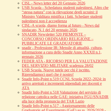
CISL - News letter del 20 Gennaio 2026
USB Scuola - Schedatura studenti palestinesi. Altro che
“stessa natura” con la rilevazione degli ucraini: il
Ministro Valditara mistifica i fatti. Schedare studenti
palestinesi non è accoglienza
CISL-A scuola, diamo forma al futuro - News dal
sindacato, N.1 del 20 gennaio 2026
SNADIR Newsletter 520 PIEMONTE –
CONCORSO ORDINARIO RELIGIONE –
PUBBLICATE LE GRADUATORIE
snadir - Professione IR: Mensile di attualità, cultura,
informazione a cura dello Snadir Anno XXXII n.1,
gennaio 2026
FEDER ATA - RICORSO PER LA VALUTAZIONE
DEL SERVIZIO MILITARE scadenza 28/02
USB Scuola. Nuove tutele per chi è iscritto.
Riprendiamoci quel che è nostro!
Snadir Info-Point n.519 CCNL Scuola 2022–2024: in
arrivo arretrati e incrementi stipendiali per docenti e
ATA
Snadir Info-Point n.518 Valutazione del servizio di
religione cattolica nelle GAE: iniziativa FGU/SNADIR
alla luce della pronuncia del TAR Lazio
Snadir Info-Point n.517 - Aggiornamento delle
Graduatorie ad Esaurimento (GaE) aa.ss. 2026/2028 -