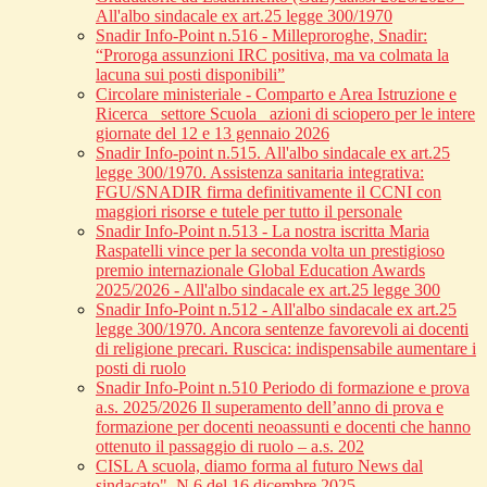
All'albo sindacale ex art.25 legge 300/1970
Snadir Info-Point n.516 - Milleproroghe, Snadir:
“Proroga assunzioni IRC positiva, ma va colmata la
lacuna sui posti disponibili”
Circolare ministeriale - Comparto e Area Istruzione e
Ricerca_ settore Scuola_ azioni di sciopero per le intere
giornate del 12 e 13 gennaio 2026
Snadir Info-point n.515. All'albo sindacale ex art.25
legge 300/1970. Assistenza sanitaria integrativa:
FGU/SNADIR firma definitivamente il CCNI con
maggiori risorse e tutele per tutto il personale
Snadir Info-Point n.513 - La nostra iscritta Maria
Raspatelli vince per la seconda volta un prestigioso
premio internazionale Global Education Awards
2025/2026 - All'albo sindacale ex art.25 legge 300
Snadir Info-Point n.512 - All'albo sindacale ex art.25
legge 300/1970. Ancora sentenze favorevoli ai docenti
di religione precari. Ruscica: indispensabile aumentare i
posti di ruolo
Snadir Info-Point n.510 Periodo di formazione e prova
a.s. 2025/2026 Il superamento dell’anno di prova e
formazione per docenti neoassunti e docenti che hanno
ottenuto il passaggio di ruolo – a.s. 202
CISL A scuola, diamo forma al futuro News dal
sindacato", N.6 del 16 dicembre 2025