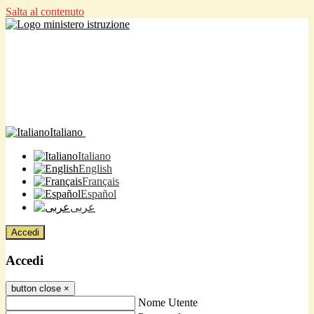
Salta al contenuto
Italiano
Italiano
English
Français
Español
عربى
Accedi
Accedi
button close
×
Nome Utente