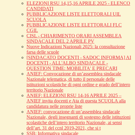
ELEZIONI RSU 14,15,16 APRILE 2025 - ELENCO
CANDIDATI
PUBBLICAZIONE LISTE ELETTORALI UIL
SCUOLA
PUBBLICAZIONE LISTE ELETTORALI FLC
CGIL
CISL - CHIARIMENTO ORARI ASSEMBLEA
SINDACALE DEL 2 APRILE PV
Nuove Indicazioni Nazionali 2025: la consultazione
farsa delle scuole
[SINDACATO DOCENTI - SADOC INFORMA] AI
DOCENTI - ALL'ALBO SINDACALE -
QUESTION TIME: MOBILITA' E PRECARI
ANIEF: Convocazione di un’assemblea sindacale
Nazionale telematica, di tutto il personale delle
istituzioni scolastiche di ogni ordine e grado dell’intero
territorio Nazionale
ANIEF: ELEZIONI RSU 14-16 APRILE 2025 –
ANIEF invita docenti e Ata di questa SCUOLA alla
candidatura nelle proprie liste
ANIEF: convocazione di un’assemblea sindacale
Nazionale, degli insegnanti di sostegno delle istituzioni
scolastiche dell’intero territorio Nazionale, ai sensi
dell’art. 31 del ccnl 2019-2021, che si t
SSB: Informativa sindacale