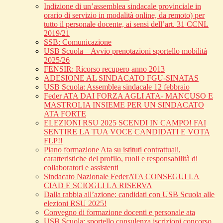
Indizione di un’assemblea sindacale provinciale in
orario di servizio in modalità online, da remoto) per
tutto il personale docente, ai sensi dell’art. 31 CCNL
2019/21
SSB: Comunicazione
USB Scuola – Avvio prenotazioni sportello mobilità
2025/26
FENSIR: Ricorso recupero anno 2013
ADESIONE AL SINDACATO FGU-SINATAS
USB Scuola: Assemblea sindacale 12 febbraio
Feder ATA DAI FORZA AGLI ATA- MANCUSO E
MASTROLIA INSIEME PER UN SINDACATO
ATA FORTE
ELEZIONI RSU 2025 SCENDI IN CAMPO! FAI
SENTIRE LA TUA VOCE CANDIDATI E VOTA
FLP!!
Piano formazione Ata su istituti contrattuali,
caratteristiche del profilo, ruoli e responsabilità di
collaboratori e assistenti
Sindacato Nazionale FederATA CONSEGUI LA
CIAD E SCIOGLI LA RISERVA
Dalla rabbia all’azione: candidati con USB Scuola alle
elezioni RSU 2025!
Convegno di formazione docenti e personale ata
USB Scuola: sportello consulenza iscrizioni concorso