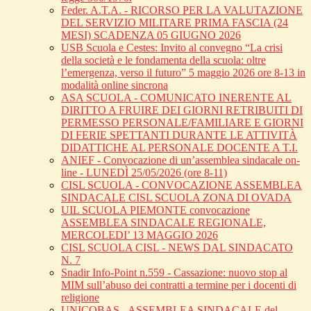
Feder. A.T.A. - RICORSO PER LA VALUTAZIONE
DEL SERVIZIO MILITARE PRIMA FASCIA (24
MESI) SCADENZA 05 GIUGNO 2026
USB Scuola e Cestes: Invito al convegno “La crisi
della società e le fondamenta della scuola: oltre
l’emergenza, verso il futuro” 5 maggio 2026 ore 8-13 in
modalità online sincrona
ASA SCUOLA - COMUNICATO INERENTE AL
DIRITTO A FRUIRE DEI GIORNI RETRIBUITI DI
PERMESSO PERSONALE/FAMILIARE E GIORNI
DI FERIE SPETTANTI DURANTE LE ATTIVITÀ
DIDATTICHE AL PERSONALE DOCENTE A T.I.
ANIEF - Convocazione di un’assemblea sindacale on-
line - LUNEDÌ 25/05/2026 (ore 8-11)
CISL SCUOLA - CONVOCAZIONE ASSEMBLEA
SINDACALE CISL SCUOLA ZONA DI OVADA
UIL SCUOLA PIEMONTE convocazione
ASSEMBLEA SINDACALE REGIONALE,
MERCOLEDI’ 13 MAGGIO 2026
CISL SCUOLA CISL - NEWS DAL SINDACATO
N. 7
Snadir Info-Point n.559 - Cassazione: nuovo stop al
MIM sull’abuso dei contratti a termine per i docenti di
religione
UNICOBAS - ASSEMBLEA SINDACALE del