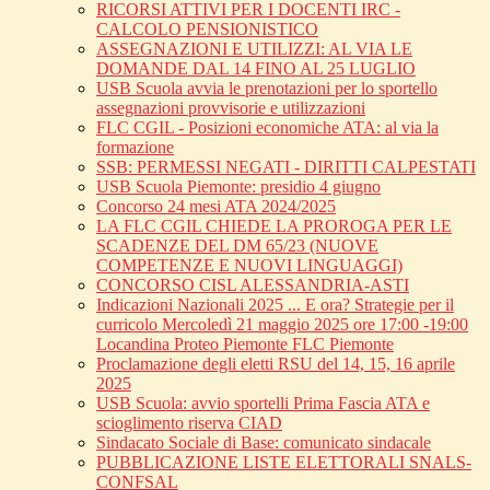
RICORSI ATTIVI PER I DOCENTI IRC -
CALCOLO PENSIONISTICO
ASSEGNAZIONI E UTILIZZI: AL VIA LE
DOMANDE DAL 14 FINO AL 25 LUGLIO
USB Scuola avvia le prenotazioni per lo sportello
assegnazioni provvisorie e utilizzazioni
FLC CGIL - Posizioni economiche ATA: al via la
formazione
SSB: PERMESSI NEGATI - DIRITTI CALPESTATI
USB Scuola Piemonte: presidio 4 giugno
Concorso 24 mesi ATA 2024/2025
LA FLC CGIL CHIEDE LA PROROGA PER LE
SCADENZE DEL DM 65/23 (NUOVE
COMPETENZE E NUOVI LINGUAGGI)
CONCORSO CISL ALESSANDRIA-ASTI
Indicazioni Nazionali 2025 ... E ora? Strategie per il
curricolo Mercoledì 21 maggio 2025 ore 17:00 -19:00
Locandina Proteo Piemonte FLC Piemonte
Proclamazione degli eletti RSU del 14, 15, 16 aprile
2025
USB Scuola: avvio sportelli Prima Fascia ATA e
scioglimento riserva CIAD
Sindacato Sociale di Base: comunicato sindacale
PUBBLICAZIONE LISTE ELETTORALI SNALS-
CONFSAL