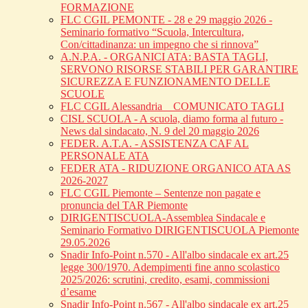
FORMAZIONE
FLC CGIL PEMONTE - 28 e 29 maggio 2026 -
Seminario formativo “Scuola, Intercultura,
Con/cittadinanza: un impegno che si rinnova”
A.N.P.A. - ORGANICI ATA: BASTA TAGLI,
SERVONO RISORSE STABILI PER GARANTIRE
SICUREZZA E FUNZIONAMENTO DELLE
SCUOLE
FLC CGIL Alessandria _ COMUNICATO TAGLI
CISL SCUOLA - A scuola, diamo forma al futuro -
News dal sindacato, N. 9 del 20 maggio 2026
FEDER. A.T.A. - ASSISTENZA CAF AL
PERSONALE ATA
FEDER ATA - RIDUZIONE ORGANICO ATA AS
2026-2027
FLC CGIL Piemonte – Sentenze non pagate e
pronuncia del TAR Piemonte
DIRIGENTISCUOLA-Assemblea Sindacale e
Seminario Formativo DIRIGENTISCUOLA Piemonte
29.05.2026
Snadir Info-Point n.570 - All'albo sindacale ex art.25
legge 300/1970. Adempimenti fine anno scolastico
2025/2026: scrutini, credito, esami, commissioni
d’esame
Snadir Info-Point n.567 - All'albo sindacale ex art.25