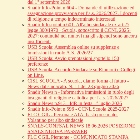
dal 1° settembre 2026
Snadir Info-Point n.604 - Domande di utilizzazione ed
assegnazione provvisoria per l’a.s. 2026/2027. I docenti
di religione a tempo indeterminato interessati
Snadir Info-point n.601. All'albo sindacale ex art.25
legge 300/1970 - Scuola, sottoscritto il CCNL 2025-
2027: continuità nei rinnovi ma gli stipendi sono ancora
insufficienti
USB Scuola: Assemblea online su supplenze e
immissioni in ruolo A.S. 2026/27
USB Scuola: Avvio prenotazioni sportello 150
preferenze
USB Scuola: Accordo Sindacale su Riunioni e Collegi
on Line.
CISL SCUOLA - A scuola, diamo forma al futuro -
News dal sindacato, N. 11 del 23 giugno 2026
Snadir News n - Informativa immissioni in ruolo degli
insegnanti di religione cattolica per l'a.s. 2026/2027
Snadir News n.913 - IdR in festa 1° luglio 2026
Snadir Info-Point n.596 - CCNL Scuola 2025-2027
FLC CGIL - Personale ATA: basta precariato.
Volantino per albo sindacale
SNALS-CONFSAL NEWS 18.06.2026 POSIZIONE
SNALS NUOVA PASSWEB
FLC CGIL Piemonte - COMUNICATO STAMPA