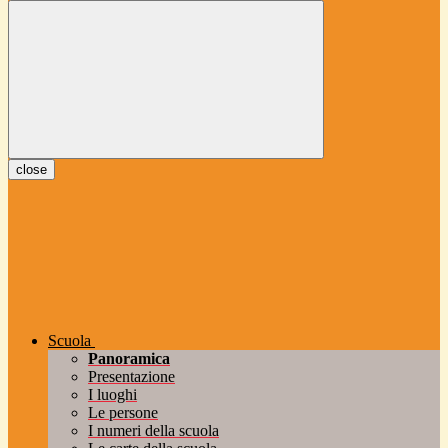
close
Scuola
Panoramica
Presentazione
I luoghi
Le persone
I numeri della scuola