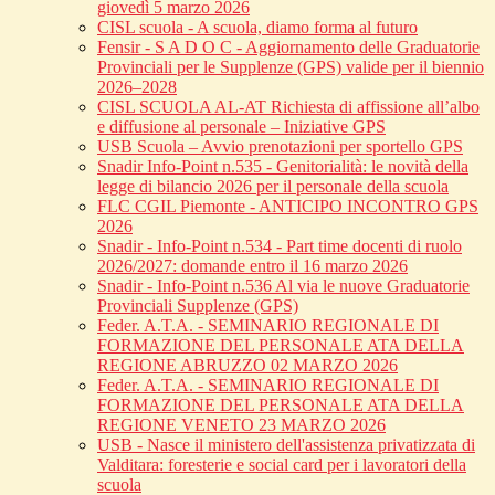
giovedì 5 marzo 2026
CISL scuola - A scuola, diamo forma al futuro
Fensir - S A D O C - Aggiornamento delle Graduatorie
Provinciali per le Supplenze (GPS) valide per il biennio
2026–2028
CISL SCUOLA AL-AT Richiesta di affissione all’albo
e diffusione al personale – Iniziative GPS
USB Scuola – Avvio prenotazioni per sportello GPS
Snadir Info-Point n.535 - Genitorialità: le novità della
legge di bilancio 2026 per il personale della scuola
FLC CGIL Piemonte - ANTICIPO INCONTRO GPS
2026
Snadir - Info-Point n.534 - Part time docenti di ruolo
2026/2027: domande entro il 16 marzo 2026
Snadir - Info-Point n.536 Al via le nuove Graduatorie
Provinciali Supplenze (GPS)
Feder. A.T.A. - SEMINARIO REGIONALE DI
FORMAZIONE DEL PERSONALE ATA DELLA
REGIONE ABRUZZO 02 MARZO 2026
Feder. A.T.A. - SEMINARIO REGIONALE DI
FORMAZIONE DEL PERSONALE ATA DELLA
REGIONE VENETO 23 MARZO 2026
USB - Nasce il ministero dell'assistenza privatizzata di
Valditara: foresterie e social card per i lavoratori della
scuola