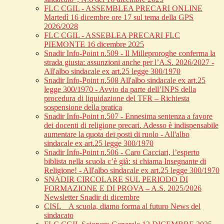
FLC CGIL - ASSEMBLEA PRECARI ONLINE
Martedì 16 dicembre ore 17 sul tema della GPS
2026/2028
FLC CGIL - ASSEBLEA PRECARI FLC
PIEMONTE 16 dicembre 2025
Snadir Info-Point n.509 - Il Milleproroghe conferma la
strada giusta: assunzioni anche per l’A.S. 2026/2027 -
All'albo sindacale ex art.25 legge 300/1970
Snadir Info-Point n.508 All'albo sindacale ex art.25
legge 300/1970 - Avvio da parte dell’INPS della
procedura di liquidazione del TFR – Richiesta
sospensione della pratica
Snadir Info-Point n.507 - Ennesima sentenza a favore
dei docenti di religione precari. Adesso è indispensabile
aumentare la quota dei posti di ruolo - All'albo
sindacale ex art.25 legge 300/1970
Snadir Info-Point n.506 - Caro Cacciari, l’esperto
biblista nella scuola c’è già: si chiama Insegnante di
Religione! - All'albo sindacale ex art.25 legge 300/1970
SNADIR CIRCOLARE SUL PERIODO DI
FORMAZIONE E DI PROVA – A.S. 2025/2026
Newsletter Snadir di dicembre
CISL _ A scuola, diamo forma al futuro News del
sindacato