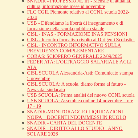
SNADIR - PROFESSIONE IR - Mensile di attualità,
cultura, informazione mese id novembre
FLC CGIL Piemonte relativo al CCNL scuola 2022-
2024
USB - Difendiamo la libertà di insegnamento e di
formazione nella scuola pubblica statale
CISL - INAS - FORMAZIONE INAS PENSIONI
CISL - Incontro formativo rivolto ai Dirigenti Scolastici
CISL - INCONTRO INFORMATIVO SULLA
PREVIDENZA COMPLEMENTARE
COBAS: SCIOPERO GENERALE 22/09/2025
FEDER ATA: L'OLTRAGGIO SALARIALE AGLI
ATA
CISL SCUOLA Alessandria-Asti: Comunicato stampa
5 novembre
CISL SCUOLA: A scuola, diamo forma al futuro -
News dal sindacato
USB SCUOLA: Prima analisi del nuovo CCNL scuola
USB SCUOLA: Assemblea online 14 novembre _ ore
17 - 19
SNADIR-MONITORAGGIO LIQUIDAZIONI
NOIPA – DOCENTI NEOIMMESSI IN RUOLO
SNADIR - CARTA DEL DOCENTE
SNADIR - DIRITTO ALLO STUDIO - ANNO
SOLARE 2026