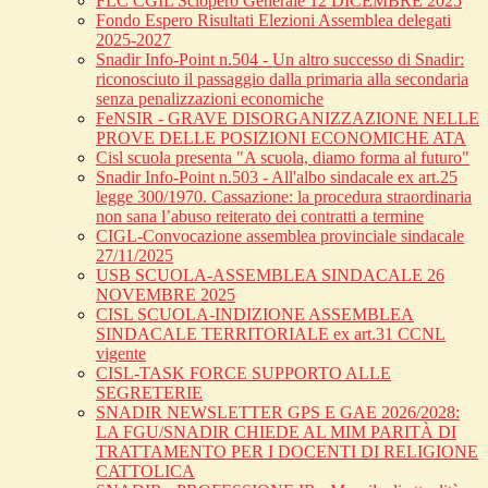
FLC CGIL Sciopero Generale 12 DICEMBRE 2025
Fondo Espero Risultati Elezioni Assemblea delegati
2025-2027
Snadir Info-Point n.504 - Un altro successo di Snadir:
riconosciuto il passaggio dalla primaria alla secondaria
senza penalizzazioni economiche
FeNSIR - GRAVE DISORGANIZZAZIONE NELLE
PROVE DELLE POSIZIONI ECONOMICHE ATA
Cisl scuola presenta "A scuola, diamo forma al futuro"
Snadir Info-Point n.503 - All'albo sindacale ex art.25
legge 300/1970. Cassazione: la procedura straordinaria
non sana l’abuso reiterato dei contratti a termine
CIGL-Convocazione assemblea provinciale sindacale
27/11/2025
USB SCUOLA-ASSEMBLEA SINDACALE 26
NOVEMBRE 2025
CISL SCUOLA-INDIZIONE ASSEMBLEA
SINDACALE TERRITORIALE ex art.31 CCNL
vigente
CISL-TASK FORCE SUPPORTO ALLE
SEGRETERIE
SNADIR NEWSLETTER GPS E GAE 2026/2028:
LA FGU/SNADIR CHIEDE AL MIM PARITÀ DI
TRATTAMENTO PER I DOCENTI DI RELIGIONE
CATTOLICA