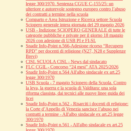
legge 300/1970. Sentenza CGUE C‑155/25: un
ulteriore e autorevole sostegno europeo contro l’abuso
dei contratti a termine nella scuola
Comparto e Area Istruzione e Ricerca settore Scuola
Sciopero generale intera giornata del 29 maggio 2026
USB - Indizione SCIOPERO GENERALE di tutte le
categorie pubbliche e private per il giorno 18 maggio
2026 con adesione di USB PI e FI-SI.
Snadir Info-Point n.566-Adesione ricorso “Recupero
RPD” per docenti di religione (N27, N28 e Supplenze
Brevi)
CISL SCUOLA CISL - News dal sindacato
FLC CGIL - Concorso “24 mesi” ATA 2025/2026
Snadir Info-Point n.564 All'albo sindacale ex art.25
legge 300/1970
USB Scuola - 7 maggio Sciopero della Scuola. Contro
la leva, la guerra e la scuola di Valditara: una sola
riforma classista, dai tecnici alle nuove linee guida dei
licei
Snadir Info-Point n.562 - Risarciti i docenti di religione:
la Corte d’Appello di Venezia sancisce l’abuso nei
contratti a termine - All'albo sindacale ex art.25 legge
300/1970
Snadir Info-Point n.561 - All'albo sindacale ex art.25
legge 300/1970.