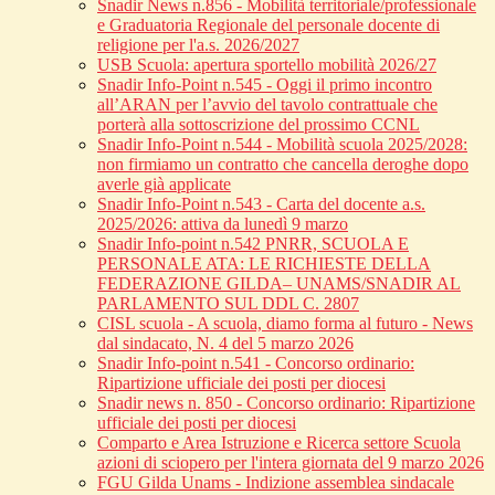
Snadir News n.856 - Mobilità territoriale/professionale
e Graduatoria Regionale del personale docente di
religione per l'a.s. 2026/2027
USB Scuola: apertura sportello mobilità 2026/27
Snadir Info-Point n.545 - Oggi il primo incontro
all’ARAN per l’avvio del tavolo contrattuale che
porterà alla sottoscrizione del prossimo CCNL
Snadir Info-Point n.544 - Mobilità scuola 2025/2028:
non firmiamo un contratto che cancella deroghe dopo
averle già applicate
Snadir Info-Point n.543 - Carta del docente a.s.
2025/2026: attiva da lunedì 9 marzo
Snadir Info-point n.542 PNRR, SCUOLA E
PERSONALE ATA: LE RICHIESTE DELLA
FEDERAZIONE GILDA– UNAMS/SNADIR AL
PARLAMENTO SUL DDL C. 2807
CISL scuola - A scuola, diamo forma al futuro - News
dal sindacato, N. 4 del 5 marzo 2026
Snadir Info-point n.541 - Concorso ordinario:
Ripartizione ufficiale dei posti per diocesi
Snadir news n. 850 - Concorso ordinario: Ripartizione
ufficiale dei posti per diocesi
Comparto e Area Istruzione e Ricerca settore Scuola
azioni di sciopero per l'intera giornata del 9 marzo 2026
FGU Gilda Unams - Indizione assemblea sindacale