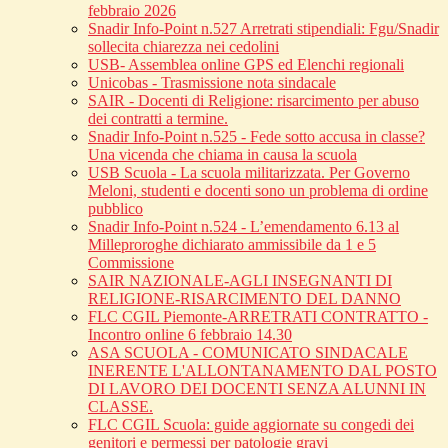
febbraio 2026
Snadir Info-Point n.527 Arretrati stipendiali: Fgu/Snadir
sollecita chiarezza nei cedolini
USB- Assemblea online GPS ed Elenchi regionali
Unicobas - Trasmissione nota sindacale
SAIR - Docenti di Religione: risarcimento per abuso
dei contratti a termine.
Snadir Info-Point n.525 - Fede sotto accusa in classe?
Una vicenda che chiama in causa la scuola
USB Scuola - La scuola militarizzata. Per Governo
Meloni, studenti e docenti sono un problema di ordine
pubblico
Snadir Info-Point n.524 - L’emendamento 6.13 al
Milleproroghe dichiarato ammissibile da 1 e 5
Commissione
SAIR NAZIONALE-AGLI INSEGNANTI DI
RELIGIONE-RISARCIMENTO DEL DANNO
FLC CGIL Piemonte-ARRETRATI CONTRATTO -
Incontro online 6 febbraio 14.30
ASA SCUOLA - COMUNICATO SINDACALE
INERENTE L'ALLONTANAMENTO DAL POSTO
DI LAVORO DEI DOCENTI SENZA ALUNNI IN
CLASSE.
FLC CGIL Scuola: guide aggiornate su congedi dei
genitori e permessi per patologie gravi