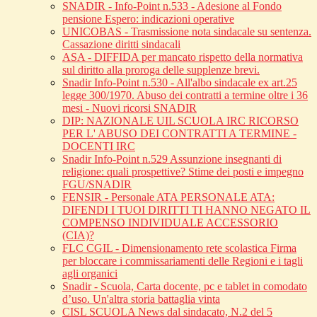
SNADIR - Info-Point n.533 - Adesione al Fondo
pensione Espero: indicazioni operative
UNICOBAS - Trasmissione nota sindacale su sentenza.
Cassazione diritti sindacali
ASA - DIFFIDA per mancato rispetto della normativa
sul diritto alla proroga delle supplenze brevi.
Snadir Info-Point n.530 - All'albo sindacale ex art.25
legge 300/1970. Abuso dei contratti a termine oltre i 36
mesi - Nuovi ricorsi SNADIR
DIP: NAZIONALE UIL SCUOLA IRC RICORSO
PER L' ABUSO DEI CONTRATTI A TERMINE -
DOCENTI IRC
Snadir Info-Point n.529 Assunzione insegnanti di
religione: quali prospettive? Stime dei posti e impegno
FGU/SNADIR
FENSIR - Personale ATA PERSONALE ATA:
DIFENDI I TUOI DIRITTI TI HANNO NEGATO IL
COMPENSO INDIVIDUALE ACCESSORIO
(CIA)?
FLC CGIL - Dimensionamento rete scolastica Firma
per bloccare i commissariamenti delle Regioni e i tagli
agli organici
Snadir - Scuola, Carta docente, pc e tablet in comodato
d’uso. Un'altra storia battaglia vinta
CISL SCUOLA News dal sindacato, N.2 del 5