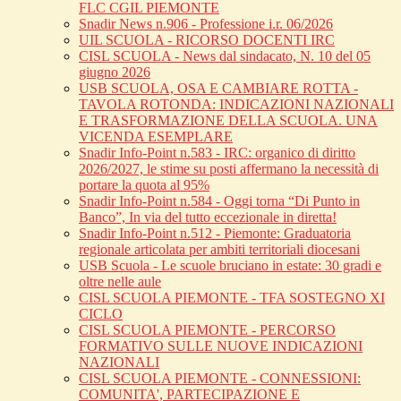
FLC CGIL PIEMONTE
Snadir News n.906 - Professione i.r. 06/2026
UIL SCUOLA - RICORSO DOCENTI IRC
CISL SCUOLA - News dal sindacato, N. 10 del 05
giugno 2026
USB SCUOLA, OSA E CAMBIARE ROTTA -
TAVOLA ROTONDA: INDICAZIONI NAZIONALI
E TRASFORMAZIONE DELLA SCUOLA. UNA
VICENDA ESEMPLARE
Snadir Info-Point n.583 - IRC: organico di diritto
2026/2027, le stime su posti affermano la necessità di
portare la quota al 95%
Snadir Info-Point n.584 - Oggi torna “Di Punto in
Banco”, In via del tutto eccezionale in diretta!
Snadir Info-Point n.512 - Piemonte: Graduatoria
regionale articolata per ambiti territoriali diocesani
USB Scuola - Le scuole bruciano in estate: 30 gradi e
oltre nelle aule
CISL SCUOLA PIEMONTE - TFA SOSTEGNO XI
CICLO
CISL SCUOLA PIEMONTE - PERCORSO
FORMATIVO SULLE NUOVE INDICAZIONI
NAZIONALI
CISL SCUOLA PIEMONTE - CONNESSIONI:
COMUNITA', PARTECIPAZIONE E