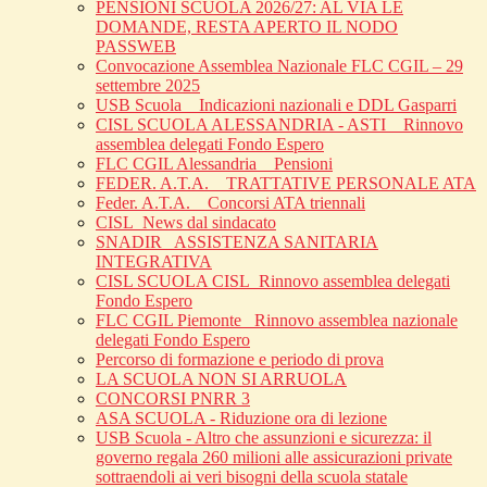
PENSIONI SCUOLA 2026/27: AL VIA LE
DOMANDE, RESTA APERTO IL NODO
PASSWEB
Convocazione Assemblea Nazionale FLC CGIL – 29
settembre 2025
USB Scuola _ Indicazioni nazionali e DDL Gasparri
CISL SCUOLA ALESSANDRIA - ASTI _ Rinnovo
assemblea delegati Fondo Espero
FLC CGIL Alessandria _ Pensioni
FEDER. A.T.A. _ TRATTATIVE PERSONALE ATA
Feder. A.T.A. _ Concorsi ATA triennali
CISL_News dal sindacato
SNADIR_ ASSISTENZA SANITARIA
INTEGRATIVA
CISL SCUOLA CISL_Rinnovo assemblea delegati
Fondo Espero
FLC CGIL Piemonte _Rinnovo assemblea nazionale
delegati Fondo Espero
Percorso di formazione e periodo di prova
LA SCUOLA NON SI ARRUOLA
CONCORSI PNRR 3
ASA SCUOLA - Riduzione ora di lezione
USB Scuola - Altro che assunzioni e sicurezza: il
governo regala 260 milioni alle assicurazioni private
sottraendoli ai veri bisogni della scuola statale