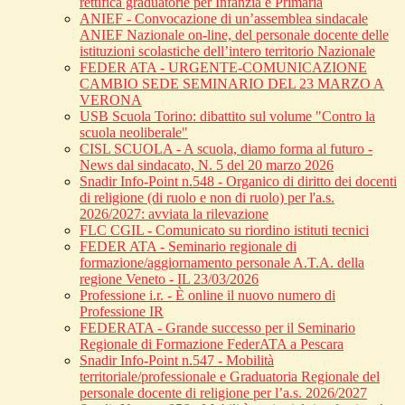
rettifica graduatorie per Infanzia e Primaria
ANIEF - Convocazione di un’assemblea sindacale
ANIEF Nazionale on-line, del personale docente delle
istituzioni scolastiche dell’intero territorio Nazionale
FEDER ATA - URGENTE-COMUNICAZIONE
CAMBIO SEDE SEMINARIO DEL 23 MARZO A
VERONA
USB Scuola Torino: dibattito sul volume "Contro la
scuola neoliberale"
CISL SCUOLA - A scuola, diamo forma al futuro -
News dal sindacato, N. 5 del 20 marzo 2026
Snadir Info-Point n.548 - Organico di diritto dei docenti
di religione (di ruolo e non di ruolo) per l'a.s.
2026/2027: avviata la rilevazione
FLC CGIL - Comunicato su riordino istituti tecnici
FEDER ATA - Seminario regionale di
formazione/aggiornamento personale A.T.A. della
regione Veneto - IL 23/03/2026
Professione i.r. - È online il nuovo numero di
Professione IR
FEDERATA - Grande successo per il Seminario
Regionale di Formazione FederATA a Pescara
Snadir Info-Point n.547 - Mobilità
territoriale/professionale e Graduatoria Regionale del
personale docente di religione per l’a.s. 2026/2027