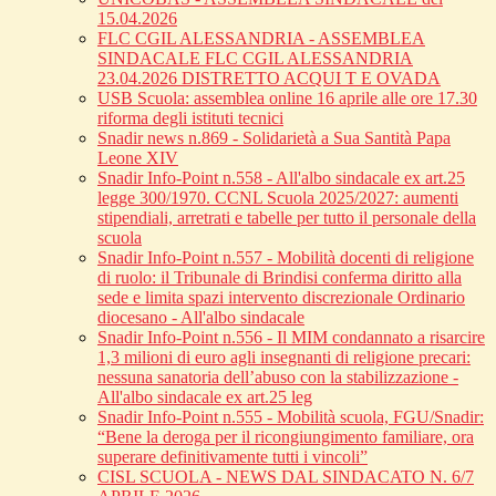
15.04.2026
FLC CGIL ALESSANDRIA - ASSEMBLEA
SINDACALE FLC CGIL ALESSANDRIA
23.04.2026 DISTRETTO ACQUI T E OVADA
USB Scuola: assemblea online 16 aprile alle ore 17.30
riforma degli istituti tecnici
Snadir news n.869 - Solidarietà a Sua Santità Papa
Leone XIV
Snadir Info-Point n.558 - All'albo sindacale ex art.25
legge 300/1970. CCNL Scuola 2025/2027: aumenti
stipendiali, arretrati e tabelle per tutto il personale della
scuola
Snadir Info-Point n.557 - Mobilità docenti di religione
di ruolo: il Tribunale di Brindisi conferma diritto alla
sede e limita spazi intervento discrezionale Ordinario
diocesano - All'albo sindacale
Snadir Info-Point n.556 - Il MIM condannato a risarcire
1,3 milioni di euro agli insegnanti di religione precari:
nessuna sanatoria dell’abuso con la stabilizzazione -
All'albo sindacale ex art.25 leg
Snadir Info-Point n.555 - Mobilità scuola, FGU/Snadir:
“Bene la deroga per il ricongiungimento familiare, ora
superare definitivamente tutti i vincoli”
CISL SCUOLA - NEWS DAL SINDACATO N. 6/7