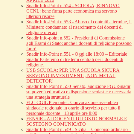
APRILE 2026
Snadir Info-Point n.554 - SCUOLA, RINNOVO
CCNL: bene firma parte economica ma servono
ulteriori risorse
Snadir Info-Point n.553 - Abuso di contratti a termine, il
Ministero condannato al risarcimento dei docenti di
religione precari
Snadir Info-point n.552 - Presidenti di Commissione
agli Esami di Stato: anche i docenti di religione possono
farlo!
Snadir Info-Point n.551 - Oggi alle 18:00 – Editoriale
Snadir Parleremo di tre temi centrali per i docenti di
religione.
USB SCUOLA: PER UNA SCUOLA SICURA
SERVONO INVESTIMENTI, NON METAL
DETECTOR!
Snadir Info-Point n.550-Senato, audizione FGU/Snadir
su povertà educativa e dispersione scolastica: necessaria
una strategia strutturale
FLC CGIL Piemonte - Convocazione assemblea
sindacale regionale in orario di servizio per tutto il
personale docente - 13 aprile ore 8:00
FENSIR - AI DOCENTI DI POSTO NORMALE E
SOSTEGNO COMUNICATO
Snadir Info-Point n.549 - Sicilia – Concorso ordinario –