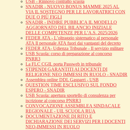
USB - Rinnovo contratto scuola
SNADIR - NUOVO BONUS MAMME 2025 AL
VIA IL SOSTEGNO PER LE LAVORATRICI CON
DUE O PIÙ FIGLI
SNADIR - INDIRE PUBBLICA IL MODELLO
AGGIORNATO DEL BILANCIO INIZIALE
DELLE COMPETENZE PER L’A.S. 2025/2026
FEDER ATA - L’oltraggio sistematico al personale
ATA Il personale ATA fuori dai vantaggi del decreto
FEDER ATA- Udienza Tribunale - Il servizio militare
USB Scuola: corso di preparazione al concorso
PNRR3
La FLC CGIL porta Passweb in tribunale
STIPENDI GARANTITI AI DOCENTI DI
RELIGIONE NEO IMMESSI IN RUOLO - SNADIR
Assemblea online DDL Gasparri - USB
QUESTION TIME ESCLUSIVO SUL FONDO
ESPERO - SNADIR
USB Scuola: apertura sportello di consulenza per
iscrizione al concorso PNRR3
CONVOCAZIONE ASSEMBLEA SINDACALE
REGIONALE - UIL SCUOLA RUA
DOCUMENTAZIONE DI RITO E
DICHIARAZIONE DEI SERVIZI PER I DOCENTI
NEO-IMMESSI IN RUOLO