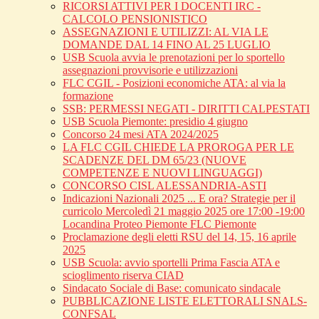
RICORSI ATTIVI PER I DOCENTI IRC -
CALCOLO PENSIONISTICO
ASSEGNAZIONI E UTILIZZI: AL VIA LE
DOMANDE DAL 14 FINO AL 25 LUGLIO
USB Scuola avvia le prenotazioni per lo sportello
assegnazioni provvisorie e utilizzazioni
FLC CGIL - Posizioni economiche ATA: al via la
formazione
SSB: PERMESSI NEGATI - DIRITTI CALPESTATI
USB Scuola Piemonte: presidio 4 giugno
Concorso 24 mesi ATA 2024/2025
LA FLC CGIL CHIEDE LA PROROGA PER LE
SCADENZE DEL DM 65/23 (NUOVE
COMPETENZE E NUOVI LINGUAGGI)
CONCORSO CISL ALESSANDRIA-ASTI
Indicazioni Nazionali 2025 ... E ora? Strategie per il
curricolo Mercoledì 21 maggio 2025 ore 17:00 -19:00
Locandina Proteo Piemonte FLC Piemonte
Proclamazione degli eletti RSU del 14, 15, 16 aprile
2025
USB Scuola: avvio sportelli Prima Fascia ATA e
scioglimento riserva CIAD
Sindacato Sociale di Base: comunicato sindacale
PUBBLICAZIONE LISTE ELETTORALI SNALS-
CONFSAL