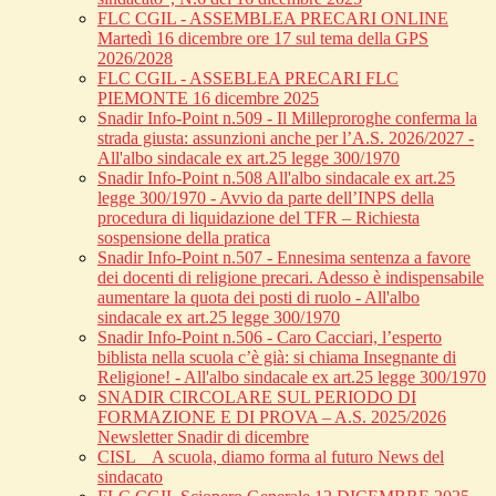
FLC CGIL - ASSEMBLEA PRECARI ONLINE
Martedì 16 dicembre ore 17 sul tema della GPS
2026/2028
FLC CGIL - ASSEBLEA PRECARI FLC
PIEMONTE 16 dicembre 2025
Snadir Info-Point n.509 - Il Milleproroghe conferma la
strada giusta: assunzioni anche per l’A.S. 2026/2027 -
All'albo sindacale ex art.25 legge 300/1970
Snadir Info-Point n.508 All'albo sindacale ex art.25
legge 300/1970 - Avvio da parte dell’INPS della
procedura di liquidazione del TFR – Richiesta
sospensione della pratica
Snadir Info-Point n.507 - Ennesima sentenza a favore
dei docenti di religione precari. Adesso è indispensabile
aumentare la quota dei posti di ruolo - All'albo
sindacale ex art.25 legge 300/1970
Snadir Info-Point n.506 - Caro Cacciari, l’esperto
biblista nella scuola c’è già: si chiama Insegnante di
Religione! - All'albo sindacale ex art.25 legge 300/1970
SNADIR CIRCOLARE SUL PERIODO DI
FORMAZIONE E DI PROVA – A.S. 2025/2026
Newsletter Snadir di dicembre
CISL _ A scuola, diamo forma al futuro News del
sindacato