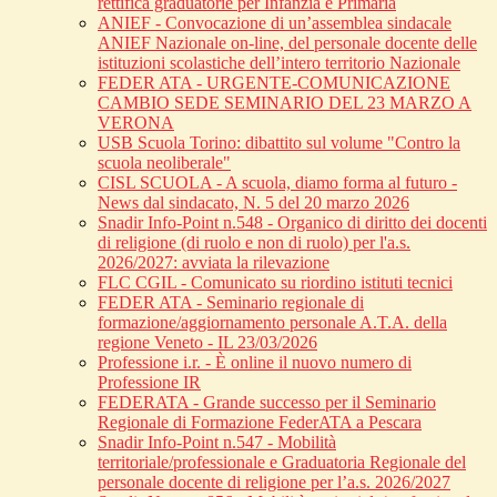
rettifica graduatorie per Infanzia e Primaria
ANIEF - Convocazione di un’assemblea sindacale
ANIEF Nazionale on-line, del personale docente delle
istituzioni scolastiche dell’intero territorio Nazionale
FEDER ATA - URGENTE-COMUNICAZIONE
CAMBIO SEDE SEMINARIO DEL 23 MARZO A
VERONA
USB Scuola Torino: dibattito sul volume "Contro la
scuola neoliberale"
CISL SCUOLA - A scuola, diamo forma al futuro -
News dal sindacato, N. 5 del 20 marzo 2026
Snadir Info-Point n.548 - Organico di diritto dei docenti
di religione (di ruolo e non di ruolo) per l'a.s.
2026/2027: avviata la rilevazione
FLC CGIL - Comunicato su riordino istituti tecnici
FEDER ATA - Seminario regionale di
formazione/aggiornamento personale A.T.A. della
regione Veneto - IL 23/03/2026
Professione i.r. - È online il nuovo numero di
Professione IR
FEDERATA - Grande successo per il Seminario
Regionale di Formazione FederATA a Pescara
Snadir Info-Point n.547 - Mobilità
territoriale/professionale e Graduatoria Regionale del
personale docente di religione per l’a.s. 2026/2027