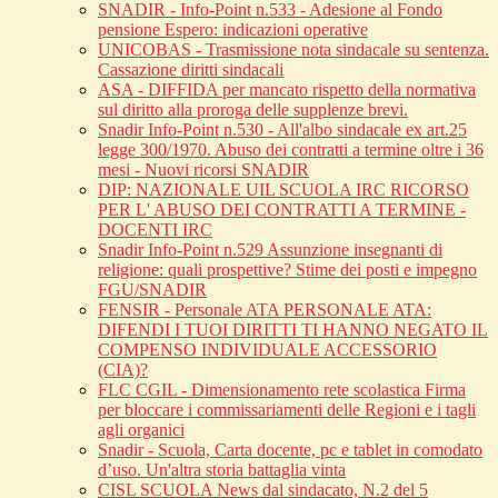
SNADIR - Info-Point n.533 - Adesione al Fondo
pensione Espero: indicazioni operative
UNICOBAS - Trasmissione nota sindacale su sentenza.
Cassazione diritti sindacali
ASA - DIFFIDA per mancato rispetto della normativa
sul diritto alla proroga delle supplenze brevi.
Snadir Info-Point n.530 - All'albo sindacale ex art.25
legge 300/1970. Abuso dei contratti a termine oltre i 36
mesi - Nuovi ricorsi SNADIR
DIP: NAZIONALE UIL SCUOLA IRC RICORSO
PER L' ABUSO DEI CONTRATTI A TERMINE -
DOCENTI IRC
Snadir Info-Point n.529 Assunzione insegnanti di
religione: quali prospettive? Stime dei posti e impegno
FGU/SNADIR
FENSIR - Personale ATA PERSONALE ATA:
DIFENDI I TUOI DIRITTI TI HANNO NEGATO IL
COMPENSO INDIVIDUALE ACCESSORIO
(CIA)?
FLC CGIL - Dimensionamento rete scolastica Firma
per bloccare i commissariamenti delle Regioni e i tagli
agli organici
Snadir - Scuola, Carta docente, pc e tablet in comodato
d’uso. Un'altra storia battaglia vinta
CISL SCUOLA News dal sindacato, N.2 del 5