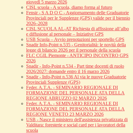
giovedì 5 marzo 2026
CISL scuola - A scuola, diamo forma al futuro
Fensir - S A D O C - Aggiornamento delle Graduatorie
Provinciali per le Supplenze (GPS) valide per il biennio
2026–2028
CISL SCUOLA AL-AT Richiesta di affissione all’albo
e diffusione al personale – Iniziative GPS
USB Scuola – Avvio prenotazioni per sportello GPS
Snadir Info-Point n.535 - Genitorialità: le novità della
legge di bilancio 2026 per il personale della scuola
FLC CGIL Piemonte - ANTICIPO INCONTRO GPS
2026
Snadir - Info-Point n.534 - Part time docenti di ruolo
2026/2027: domande entro il 16 marzo 2026
Snadir - Info-Point n.536 Al via le nuove Graduatorie
Provinciali Supplenze (GPS)
Feder. A.T.A. - SEMINARIO REGIONALE DI
FORMAZIONE DEL PERSONALE ATA DELLA
REGIONE ABRUZZO 02 MARZO 2026
Feder. A.T.A. - SEMINARIO REGIONALE DI
FORMAZIONE DEL PERSONALE ATA DELLA
REGIONE VENETO 23 MARZO 2026
USB - Nasce il ministero dell'assistenza privatizzata di
Valditara: foresterie e social card per i lavoratori della
scuola