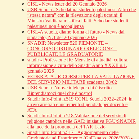
CISL - News letter del 20 Gennaio 2026
USB Scuola - Schedatura studenti palestinesi. Altro che
“stessa natura” con la rilevazione degli ucraini: il
Ministro Valditara mistifica i fatti. Schedare studenti
palestinesi non è accoglienza
CISL-A scuola, diamo forma al futuro - News dal
sindacato, N.1 del 20 gennaio 2026
SNADIR Newsletter 520 PIEMONTE –
CONCORSO ORDINARIO RELIGIONE –
PUBBLICATE LE GRADUATORIE
snadir - Professione IR: Mensile di attualità, cultura,
informazione a cura dello Snadir Anno XXXII n.1,
gennaio 2026
FEDER ATA - RICORSO PER LA VALUTAZIONE
DEL SERVIZIO MILITARE scadenza 28/02
USB Scuola. Nuove tutele per chi è iscritto.
Riprendiamoci quel che è nostro!
Snadir Info-Point n.519 CCNL Scuola 2022–2024: in
arrivo arretrati e incrementi stipendiali per docenti e
ATA
Snadir Info-Point n.518 Valutazione del servizio di
religione cattolica nelle GAE: iniziativa FGU/SNADIR
alla luce della pronuncia del TAR Lazio
Snadir Info-Point n.517 - Aggiornamento delle
Graduatorie ad Esaurimento (GaE) aa.ss. 2026/2028 -