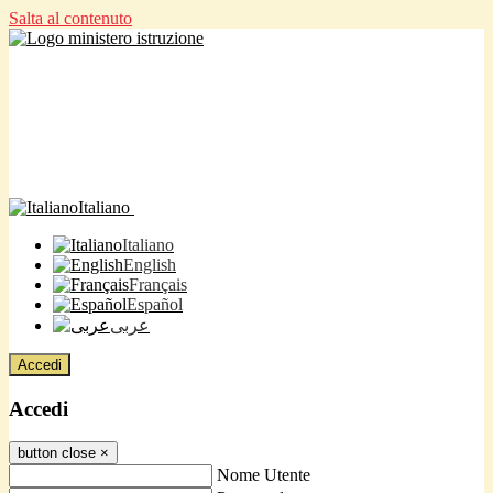
Salta al contenuto
Italiano
Italiano
English
Français
Español
عربى
Accedi
Accedi
button close
×
Nome Utente