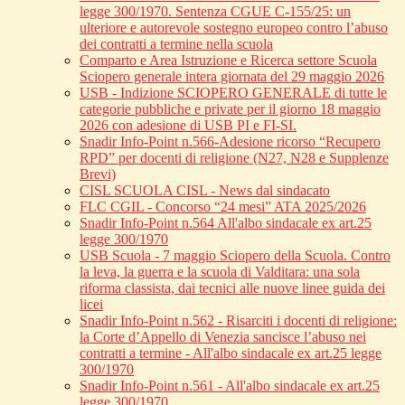
legge 300/1970. Sentenza CGUE C‑155/25: un
ulteriore e autorevole sostegno europeo contro l’abuso
dei contratti a termine nella scuola
Comparto e Area Istruzione e Ricerca settore Scuola
Sciopero generale intera giornata del 29 maggio 2026
USB - Indizione SCIOPERO GENERALE di tutte le
categorie pubbliche e private per il giorno 18 maggio
2026 con adesione di USB PI e FI-SI.
Snadir Info-Point n.566-Adesione ricorso “Recupero
RPD” per docenti di religione (N27, N28 e Supplenze
Brevi)
CISL SCUOLA CISL - News dal sindacato
FLC CGIL - Concorso “24 mesi” ATA 2025/2026
Snadir Info-Point n.564 All'albo sindacale ex art.25
legge 300/1970
USB Scuola - 7 maggio Sciopero della Scuola. Contro
la leva, la guerra e la scuola di Valditara: una sola
riforma classista, dai tecnici alle nuove linee guida dei
licei
Snadir Info-Point n.562 - Risarciti i docenti di religione:
la Corte d’Appello di Venezia sancisce l’abuso nei
contratti a termine - All'albo sindacale ex art.25 legge
300/1970
Snadir Info-Point n.561 - All'albo sindacale ex art.25
legge 300/1970.