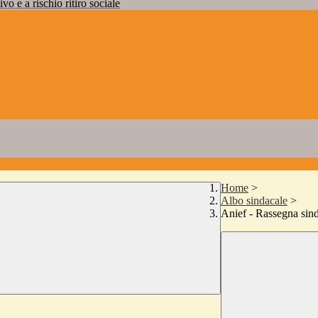
vo e a rischio ritiro sociale
Home
>
Albo sindacale
>
Anief - Rassegna sind