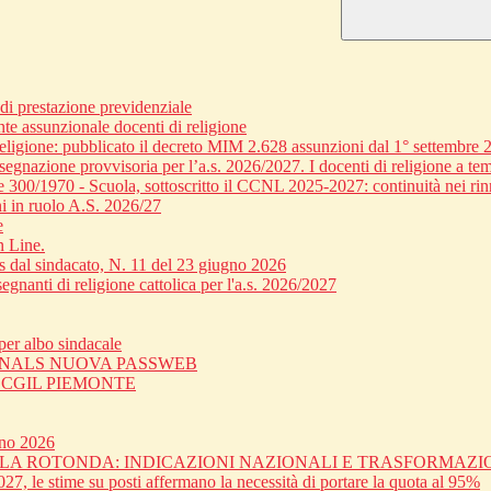
 prestazione previdenziale
nte assunzionale docenti di religione
religione: pubblicato il decreto MIM 2.628 assunzioni dal 1° settembre 
egnazione provvisoria per l’a.s. 2026/2027. I docenti di religione a tem
ge 300/1970 - Scuola, sottoscritto il CCNL 2025-2027: continuità nei rin
i in ruolo A.S. 2026/27
e
n Line.
dal sindacato, N. 11 del 23 giugno 2026
gnanti di religione cattolica per l'a.s. 2026/2027
er albo sindacale
 SNALS NUOVA PASSWEB
C CGIL PIEMONTE
gno 2026
OLA ROTONDA: INDICAZIONI NAZIONALI E TRASFORMAZ
27, le stime su posti affermano la necessità di portare la quota al 95%