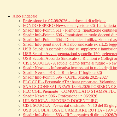
Albo sindacale
Professione i.r. 07-08/2026 - ai docenti di religione
FONDO ESPERO Newsletter agosto 2026_La richiesta di
Snadir Info-Point n.611 - Piemonte: ripartizione continge
Snadir Info-Point n.606 - Immissioni in ruolo docenti di 
Snadir Info-Point n.604 - Domande di utilizzazione ed ass
Snadir Info-point n.601. All'albo sindacale ex art.25 leg
USB Scuola: Assemblea online su supplenze e immission
USB Scuola: Avvio prenotazioni sportello 150 preferenz
USB Scuola: Accordo Sindacale su Riunioni e Collegi o
CISL SCUOLA - A scuola, diamo forma al futuro - News 
Snadir News n - Informativa immissioni in ruolo degli inse
Snadir News n.913 - IdR in festa 1° luglio 2026
Snadir Info-Point n.596 - CCNL Scuola 2025-2027
FLC CGIL - Personale ATA: basta precariato. Volantino p
SNALS-CONFSAL NEWS 18.06.2026 POSIZIONE
FLC CGIL Piemonte - COMUNICATO STAMPA FL
Snadir News n.906 - Professione i.r. 06/2026
UIL SCUOLA - RICORSO DOCENTI IRC
CISL SCUOLA - News dal sindacato, N. 10 del 05 giu
USB SCUOLA, OSA E CAMBIARE ROTTA - TAV
Snadir Info-Point n.583 - IRC: organico di diritto 2026/20