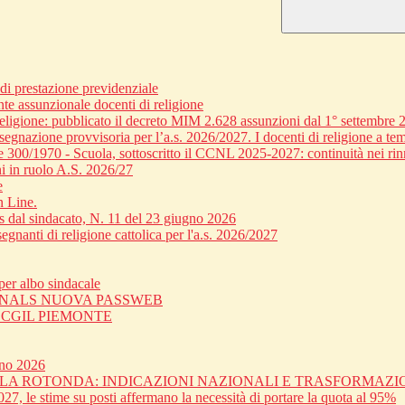
 prestazione previdenziale
nte assunzionale docenti di religione
religione: pubblicato il decreto MIM 2.628 assunzioni dal 1° settembre 
egnazione provvisoria per l’a.s. 2026/2027. I docenti di religione a tem
ge 300/1970 - Scuola, sottoscritto il CCNL 2025-2027: continuità nei rin
i in ruolo A.S. 2026/27
e
n Line.
dal sindacato, N. 11 del 23 giugno 2026
gnanti di religione cattolica per l'a.s. 2026/2027
er albo sindacale
 SNALS NUOVA PASSWEB
C CGIL PIEMONTE
gno 2026
OLA ROTONDA: INDICAZIONI NAZIONALI E TRASFORMAZ
27, le stime su posti affermano la necessità di portare la quota al 95%