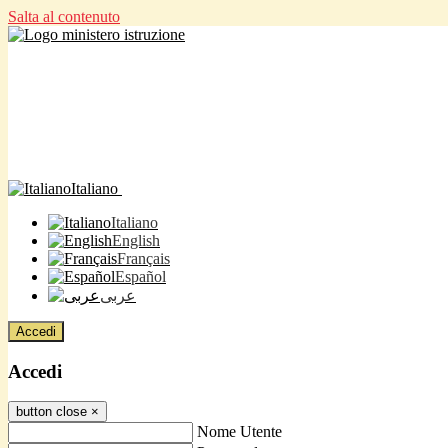
Salta al contenuto
Italiano
Italiano
English
Français
Español
عربى
Accedi
Accedi
button close
×
Nome Utente