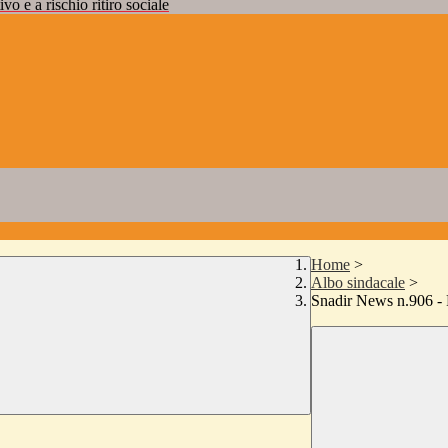
vo e a rischio ritiro sociale
Home
>
Albo sindacale
>
Snadir News n.906 - P