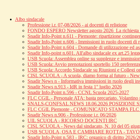
Albo sindacale
Professione i.r. 07-08/2026 - ai docenti di religione
FONDO ESPERO Newsletter agosto 2026_La richiesta di
Snadir Info-Point n.611 - Piemonte: ripartizione continge
Snadir Info-Point n.606 - Immissioni in ruolo docenti di 
Snadir Info-Point n.604 - Domande di utilizzazione ed ass
Snadir Info-point n.601. All'albo sindacale ex art.25 leg
USB Scuola: Assemblea online su supplenze e immission
USB Scuola: Avvio prenotazioni sportello 150 preferenz
USB Scuola: Accordo Sindacale su Riunioni e Collegi o
CISL SCUOLA - A scuola, diamo forma al futuro - News 
Snadir News n - Informativa immissioni in ruolo degli inse
Snadir News n.913 - IdR in festa 1° luglio 2026
Snadir Info-Point n.596 - CCNL Scuola 2025-2027
FLC CGIL - Personale ATA: basta precariato. Volantino p
SNALS-CONFSAL NEWS 18.06.2026 POSIZIONE
FLC CGIL Piemonte - COMUNICATO STAMPA FL
Snadir News n.906 - Professione i.r. 06/2026
UIL SCUOLA - RICORSO DOCENTI IRC
CISL SCUOLA - News dal sindacato, N. 10 del 05 giu
USB SCUOLA, OSA E CAMBIARE ROTTA - TAV
Snadir Info-Point n.583 - IRC: organico di diritto 2026/20