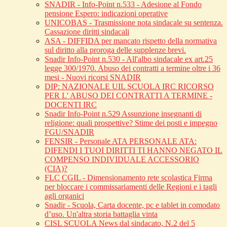
SNADIR - Info-Point n.533 - Adesione al Fondo
pensione Espero: indicazioni operative
UNICOBAS - Trasmissione nota sindacale su sentenza.
Cassazione diritti sindacali
ASA - DIFFIDA per mancato rispetto della normativa
sul diritto alla proroga delle supplenze brevi.
Snadir Info-Point n.530 - All'albo sindacale ex art.25
legge 300/1970. Abuso dei contratti a termine oltre i 36
mesi - Nuovi ricorsi SNADIR
DIP: NAZIONALE UIL SCUOLA IRC RICORSO
PER L' ABUSO DEI CONTRATTI A TERMINE -
DOCENTI IRC
Snadir Info-Point n.529 Assunzione insegnanti di
religione: quali prospettive? Stime dei posti e impegno
FGU/SNADIR
FENSIR - Personale ATA PERSONALE ATA:
DIFENDI I TUOI DIRITTI TI HANNO NEGATO IL
COMPENSO INDIVIDUALE ACCESSORIO
(CIA)?
FLC CGIL - Dimensionamento rete scolastica Firma
per bloccare i commissariamenti delle Regioni e i tagli
agli organici
Snadir - Scuola, Carta docente, pc e tablet in comodato
d’uso. Un'altra storia battaglia vinta
CISL SCUOLA News dal sindacato, N.2 del 5