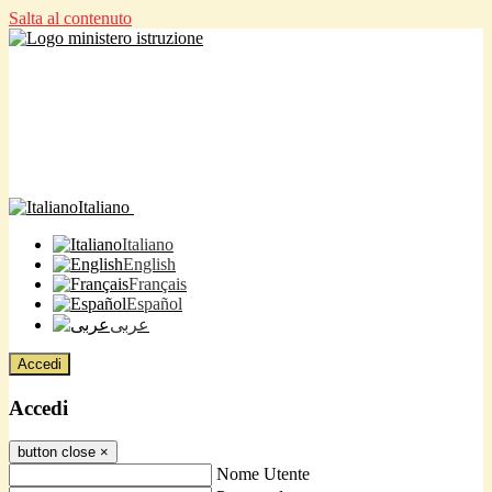
Salta al contenuto
Italiano
Italiano
English
Français
Español
عربى
Accedi
Accedi
button close
×
Nome Utente