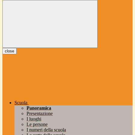
close
Scuola
Panoramica
Presentazione
I luoghi
Le persone
I numeri della scuola