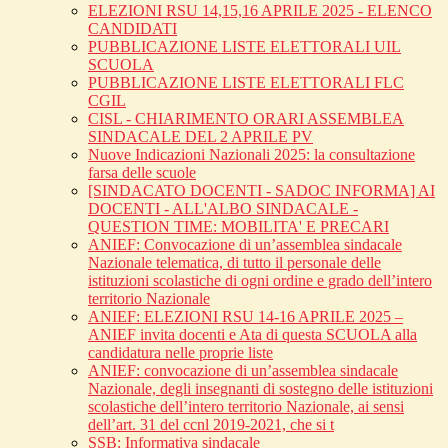
ELEZIONI RSU 14,15,16 APRILE 2025 - ELENCO
CANDIDATI
PUBBLICAZIONE LISTE ELETTORALI UIL
SCUOLA
PUBBLICAZIONE LISTE ELETTORALI FLC
CGIL
CISL - CHIARIMENTO ORARI ASSEMBLEA
SINDACALE DEL 2 APRILE PV
Nuove Indicazioni Nazionali 2025: la consultazione
farsa delle scuole
[SINDACATO DOCENTI - SADOC INFORMA] AI
DOCENTI - ALL'ALBO SINDACALE -
QUESTION TIME: MOBILITA' E PRECARI
ANIEF: Convocazione di un’assemblea sindacale
Nazionale telematica, di tutto il personale delle
istituzioni scolastiche di ogni ordine e grado dell’intero
territorio Nazionale
ANIEF: ELEZIONI RSU 14-16 APRILE 2025 –
ANIEF invita docenti e Ata di questa SCUOLA alla
candidatura nelle proprie liste
ANIEF: convocazione di un’assemblea sindacale
Nazionale, degli insegnanti di sostegno delle istituzioni
scolastiche dell’intero territorio Nazionale, ai sensi
dell’art. 31 del ccnl 2019-2021, che si t
SSB: Informativa sindacale