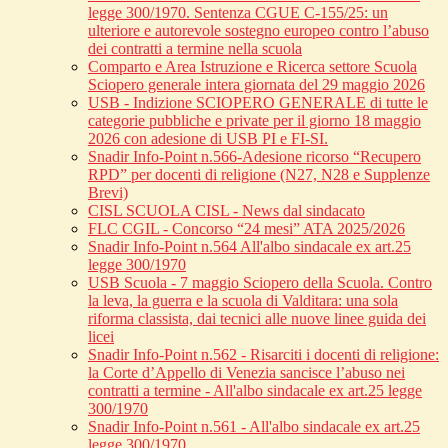
legge 300/1970. Sentenza CGUE C‑155/25: un
ulteriore e autorevole sostegno europeo contro l’abuso
dei contratti a termine nella scuola
Comparto e Area Istruzione e Ricerca settore Scuola
Sciopero generale intera giornata del 29 maggio 2026
USB - Indizione SCIOPERO GENERALE di tutte le
categorie pubbliche e private per il giorno 18 maggio
2026 con adesione di USB PI e FI-SI.
Snadir Info-Point n.566-Adesione ricorso “Recupero
RPD” per docenti di religione (N27, N28 e Supplenze
Brevi)
CISL SCUOLA CISL - News dal sindacato
FLC CGIL - Concorso “24 mesi” ATA 2025/2026
Snadir Info-Point n.564 All'albo sindacale ex art.25
legge 300/1970
USB Scuola - 7 maggio Sciopero della Scuola. Contro
la leva, la guerra e la scuola di Valditara: una sola
riforma classista, dai tecnici alle nuove linee guida dei
licei
Snadir Info-Point n.562 - Risarciti i docenti di religione:
la Corte d’Appello di Venezia sancisce l’abuso nei
contratti a termine - All'albo sindacale ex art.25 legge
300/1970
Snadir Info-Point n.561 - All'albo sindacale ex art.25
legge 300/1970.