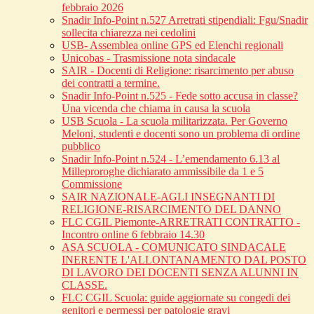
febbraio 2026
Snadir Info-Point n.527 Arretrati stipendiali: Fgu/Snadir
sollecita chiarezza nei cedolini
USB- Assemblea online GPS ed Elenchi regionali
Unicobas - Trasmissione nota sindacale
SAIR - Docenti di Religione: risarcimento per abuso
dei contratti a termine.
Snadir Info-Point n.525 - Fede sotto accusa in classe?
Una vicenda che chiama in causa la scuola
USB Scuola - La scuola militarizzata. Per Governo
Meloni, studenti e docenti sono un problema di ordine
pubblico
Snadir Info-Point n.524 - L’emendamento 6.13 al
Milleproroghe dichiarato ammissibile da 1 e 5
Commissione
SAIR NAZIONALE-AGLI INSEGNANTI DI
RELIGIONE-RISARCIMENTO DEL DANNO
FLC CGIL Piemonte-ARRETRATI CONTRATTO -
Incontro online 6 febbraio 14.30
ASA SCUOLA - COMUNICATO SINDACALE
INERENTE L'ALLONTANAMENTO DAL POSTO
DI LAVORO DEI DOCENTI SENZA ALUNNI IN
CLASSE.
FLC CGIL Scuola: guide aggiornate su congedi dei
genitori e permessi per patologie gravi