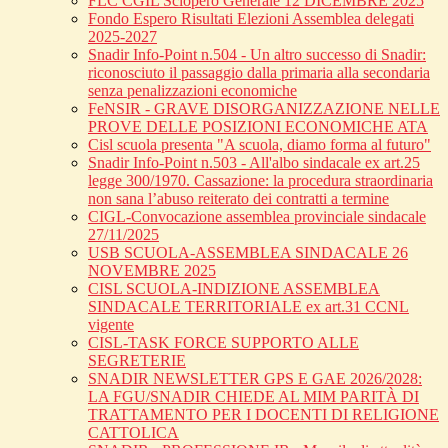
FLC CGIL Sciopero Generale 12 DICEMBRE 2025
Fondo Espero Risultati Elezioni Assemblea delegati
2025-2027
Snadir Info-Point n.504 - Un altro successo di Snadir:
riconosciuto il passaggio dalla primaria alla secondaria
senza penalizzazioni economiche
FeNSIR - GRAVE DISORGANIZZAZIONE NELLE
PROVE DELLE POSIZIONI ECONOMICHE ATA
Cisl scuola presenta "A scuola, diamo forma al futuro"
Snadir Info-Point n.503 - All'albo sindacale ex art.25
legge 300/1970. Cassazione: la procedura straordinaria
non sana l’abuso reiterato dei contratti a termine
CIGL-Convocazione assemblea provinciale sindacale
27/11/2025
USB SCUOLA-ASSEMBLEA SINDACALE 26
NOVEMBRE 2025
CISL SCUOLA-INDIZIONE ASSEMBLEA
SINDACALE TERRITORIALE ex art.31 CCNL
vigente
CISL-TASK FORCE SUPPORTO ALLE
SEGRETERIE
SNADIR NEWSLETTER GPS E GAE 2026/2028:
LA FGU/SNADIR CHIEDE AL MIM PARITÀ DI
TRATTAMENTO PER I DOCENTI DI RELIGIONE
CATTOLICA