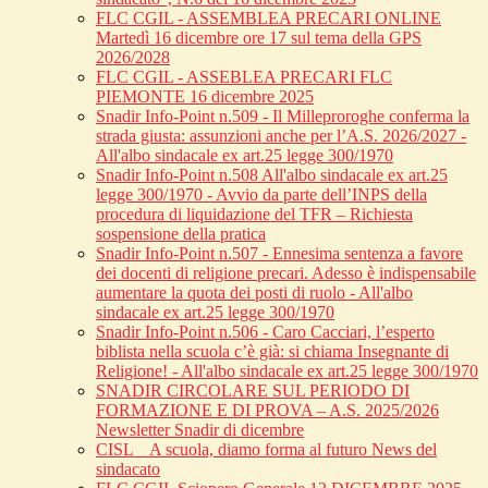
FLC CGIL - ASSEMBLEA PRECARI ONLINE
Martedì 16 dicembre ore 17 sul tema della GPS
2026/2028
FLC CGIL - ASSEBLEA PRECARI FLC
PIEMONTE 16 dicembre 2025
Snadir Info-Point n.509 - Il Milleproroghe conferma la
strada giusta: assunzioni anche per l’A.S. 2026/2027 -
All'albo sindacale ex art.25 legge 300/1970
Snadir Info-Point n.508 All'albo sindacale ex art.25
legge 300/1970 - Avvio da parte dell’INPS della
procedura di liquidazione del TFR – Richiesta
sospensione della pratica
Snadir Info-Point n.507 - Ennesima sentenza a favore
dei docenti di religione precari. Adesso è indispensabile
aumentare la quota dei posti di ruolo - All'albo
sindacale ex art.25 legge 300/1970
Snadir Info-Point n.506 - Caro Cacciari, l’esperto
biblista nella scuola c’è già: si chiama Insegnante di
Religione! - All'albo sindacale ex art.25 legge 300/1970
SNADIR CIRCOLARE SUL PERIODO DI
FORMAZIONE E DI PROVA – A.S. 2025/2026
Newsletter Snadir di dicembre
CISL _ A scuola, diamo forma al futuro News del
sindacato