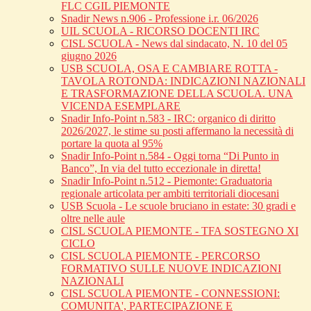
FLC CGIL PIEMONTE
Snadir News n.906 - Professione i.r. 06/2026
UIL SCUOLA - RICORSO DOCENTI IRC
CISL SCUOLA - News dal sindacato, N. 10 del 05
giugno 2026
USB SCUOLA, OSA E CAMBIARE ROTTA -
TAVOLA ROTONDA: INDICAZIONI NAZIONALI
E TRASFORMAZIONE DELLA SCUOLA. UNA
VICENDA ESEMPLARE
Snadir Info-Point n.583 - IRC: organico di diritto
2026/2027, le stime su posti affermano la necessità di
portare la quota al 95%
Snadir Info-Point n.584 - Oggi torna “Di Punto in
Banco”, In via del tutto eccezionale in diretta!
Snadir Info-Point n.512 - Piemonte: Graduatoria
regionale articolata per ambiti territoriali diocesani
USB Scuola - Le scuole bruciano in estate: 30 gradi e
oltre nelle aule
CISL SCUOLA PIEMONTE - TFA SOSTEGNO XI
CICLO
CISL SCUOLA PIEMONTE - PERCORSO
FORMATIVO SULLE NUOVE INDICAZIONI
NAZIONALI
CISL SCUOLA PIEMONTE - CONNESSIONI:
COMUNITA', PARTECIPAZIONE E