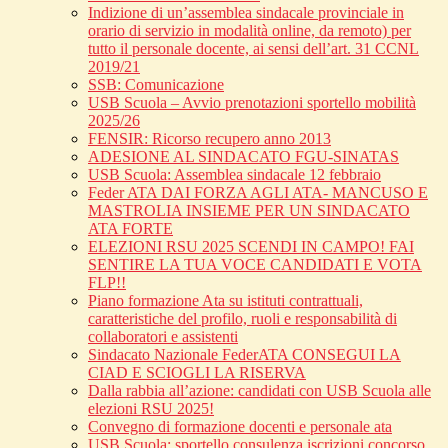
Indizione di un’assemblea sindacale provinciale in
orario di servizio in modalità online, da remoto) per
tutto il personale docente, ai sensi dell’art. 31 CCNL
2019/21
SSB: Comunicazione
USB Scuola – Avvio prenotazioni sportello mobilità
2025/26
FENSIR: Ricorso recupero anno 2013
ADESIONE AL SINDACATO FGU-SINATAS
USB Scuola: Assemblea sindacale 12 febbraio
Feder ATA DAI FORZA AGLI ATA- MANCUSO E
MASTROLIA INSIEME PER UN SINDACATO
ATA FORTE
ELEZIONI RSU 2025 SCENDI IN CAMPO! FAI
SENTIRE LA TUA VOCE CANDIDATI E VOTA
FLP!!
Piano formazione Ata su istituti contrattuali,
caratteristiche del profilo, ruoli e responsabilità di
collaboratori e assistenti
Sindacato Nazionale FederATA CONSEGUI LA
CIAD E SCIOGLI LA RISERVA
Dalla rabbia all’azione: candidati con USB Scuola alle
elezioni RSU 2025!
Convegno di formazione docenti e personale ata
USB Scuola: sportello consulenza iscrizioni concorso