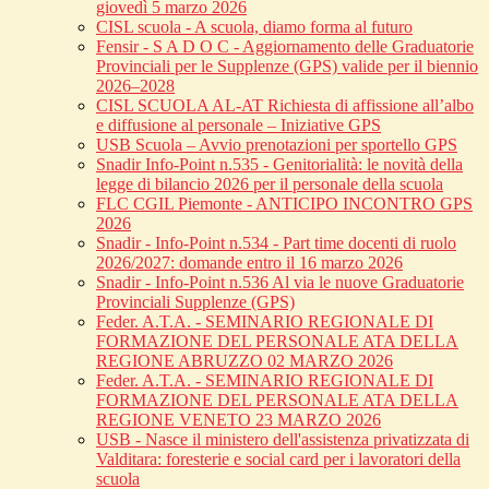
giovedì 5 marzo 2026
CISL scuola - A scuola, diamo forma al futuro
Fensir - S A D O C - Aggiornamento delle Graduatorie
Provinciali per le Supplenze (GPS) valide per il biennio
2026–2028
CISL SCUOLA AL-AT Richiesta di affissione all’albo
e diffusione al personale – Iniziative GPS
USB Scuola – Avvio prenotazioni per sportello GPS
Snadir Info-Point n.535 - Genitorialità: le novità della
legge di bilancio 2026 per il personale della scuola
FLC CGIL Piemonte - ANTICIPO INCONTRO GPS
2026
Snadir - Info-Point n.534 - Part time docenti di ruolo
2026/2027: domande entro il 16 marzo 2026
Snadir - Info-Point n.536 Al via le nuove Graduatorie
Provinciali Supplenze (GPS)
Feder. A.T.A. - SEMINARIO REGIONALE DI
FORMAZIONE DEL PERSONALE ATA DELLA
REGIONE ABRUZZO 02 MARZO 2026
Feder. A.T.A. - SEMINARIO REGIONALE DI
FORMAZIONE DEL PERSONALE ATA DELLA
REGIONE VENETO 23 MARZO 2026
USB - Nasce il ministero dell'assistenza privatizzata di
Valditara: foresterie e social card per i lavoratori della
scuola