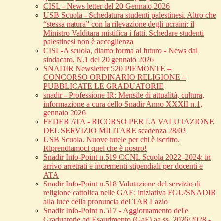
CISL - News letter del 20 Gennaio 2026
USB Scuola - Schedatura studenti palestinesi. Altro che
“stessa natura” con la rilevazione degli ucraini: il
Ministro Valditara mistifica i fatti. Schedare studenti
palestinesi non è accoglienza
CISL-A scuola, diamo forma al futuro - News dal
sindacato, N.1 del 20 gennaio 2026
SNADIR Newsletter 520 PIEMONTE –
CONCORSO ORDINARIO RELIGIONE –
PUBBLICATE LE GRADUATORIE
snadir - Professione IR: Mensile di attualità, cultura,
informazione a cura dello Snadir Anno XXXII n.1,
gennaio 2026
FEDER ATA - RICORSO PER LA VALUTAZIONE
DEL SERVIZIO MILITARE scadenza 28/02
USB Scuola. Nuove tutele per chi è iscritto.
Riprendiamoci quel che è nostro!
Snadir Info-Point n.519 CCNL Scuola 2022–2024: in
arrivo arretrati e incrementi stipendiali per docenti e
ATA
Snadir Info-Point n.518 Valutazione del servizio di
religione cattolica nelle GAE: iniziativa FGU/SNADIR
alla luce della pronuncia del TAR Lazio
Snadir Info-Point n.517 - Aggiornamento delle
Graduatorie ad Esaurimento (GaE) aa.ss. 2026/2028 -