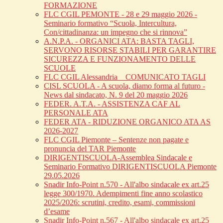
FORMAZIONE
FLC CGIL PEMONTE - 28 e 29 maggio 2026 -
Seminario formativo “Scuola, Intercultura,
Con/cittadinanza: un impegno che si rinnova”
A.N.P.A. - ORGANICI ATA: BASTA TAGLI,
SERVONO RISORSE STABILI PER GARANTIRE
SICUREZZA E FUNZIONAMENTO DELLE
SCUOLE
FLC CGIL Alessandria _ COMUNICATO TAGLI
CISL SCUOLA - A scuola, diamo forma al futuro -
News dal sindacato, N. 9 del 20 maggio 2026
FEDER. A.T.A. - ASSISTENZA CAF AL
PERSONALE ATA
FEDER ATA - RIDUZIONE ORGANICO ATA AS
2026-2027
FLC CGIL Piemonte – Sentenze non pagate e
pronuncia del TAR Piemonte
DIRIGENTISCUOLA-Assemblea Sindacale e
Seminario Formativo DIRIGENTISCUOLA Piemonte
29.05.2026
Snadir Info-Point n.570 - All'albo sindacale ex art.25
legge 300/1970. Adempimenti fine anno scolastico
2025/2026: scrutini, credito, esami, commissioni
d’esame
Snadir Info-Point n.567 - All'albo sindacale ex art.25