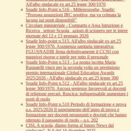
All'albo sindacale ex art.25 legge 300/1970
Snadir Info-Point n.516 - Milleproroghe, Snadir:
“Proroga assunzioni IRC positiva, ma va colmata la
lacuna sui posti disponibili”
Circolare ministeriale - Comparto e Area Istruzione e
Ricerca_ settore Scuola_ azioni di sciopero per le intere
giornate del 12 e 13 gennaio 2026
Snadir Info-point n.515. All'albo sindacale ex art.25
legge 300/1970. Assistenza sanitaria integrativa:
FGU/SNADIR firma definitivamente il CCNI con
maggiori risorse e tutele per tutto il personale
Snadir Info-Point n.513 - La nostra iscritta Maria
Raspatelli vince per la seconda volta un prestigioso
premio internazionale Global Education Awards
2025/2026 - All'albo sindacale ex art.25 legge 300
Snadir Info-Point n.512 - All'albo sindacale ex art.25
legge 300/1970. Ancora sentenze favorevoli ai docenti
di religione precari. Ruscica: indispensabile aumentare i
posti di ruolo
Snadir Info-Point n.510 Periodo di formazione e prova
a.s. 2025/2026 Il superamento dell’anno di prova e
formazione per docenti neoassunti e docenti che hanno
ottenuto il passaggio di ruolo – a.s. 202
CISL A scuola, diamo forma al futuro News dal
sindacato", N.6 del 16 dicembre 2025