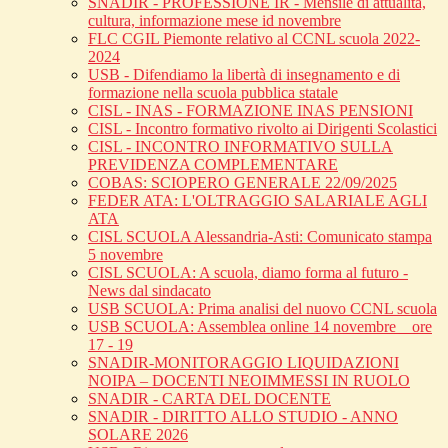
SNADIR - PROFESSIONE IR - Mensile di attualità,
cultura, informazione mese id novembre
FLC CGIL Piemonte relativo al CCNL scuola 2022-
2024
USB - Difendiamo la libertà di insegnamento e di
formazione nella scuola pubblica statale
CISL - INAS - FORMAZIONE INAS PENSIONI
CISL - Incontro formativo rivolto ai Dirigenti Scolastici
CISL - INCONTRO INFORMATIVO SULLA
PREVIDENZA COMPLEMENTARE
COBAS: SCIOPERO GENERALE 22/09/2025
FEDER ATA: L'OLTRAGGIO SALARIALE AGLI
ATA
CISL SCUOLA Alessandria-Asti: Comunicato stampa
5 novembre
CISL SCUOLA: A scuola, diamo forma al futuro -
News dal sindacato
USB SCUOLA: Prima analisi del nuovo CCNL scuola
USB SCUOLA: Assemblea online 14 novembre _ ore
17 - 19
SNADIR-MONITORAGGIO LIQUIDAZIONI
NOIPA – DOCENTI NEOIMMESSI IN RUOLO
SNADIR - CARTA DEL DOCENTE
SNADIR - DIRITTO ALLO STUDIO - ANNO
SOLARE 2026