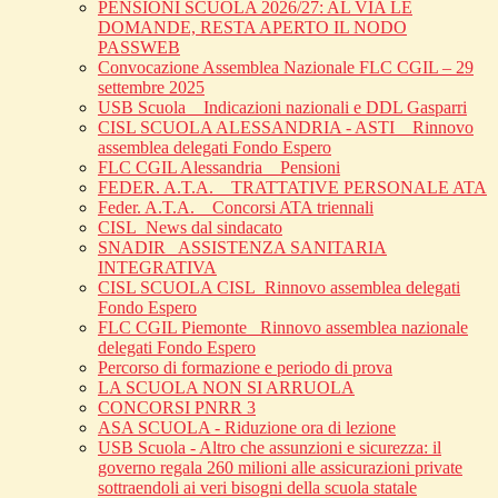
PENSIONI SCUOLA 2026/27: AL VIA LE
DOMANDE, RESTA APERTO IL NODO
PASSWEB
Convocazione Assemblea Nazionale FLC CGIL – 29
settembre 2025
USB Scuola _ Indicazioni nazionali e DDL Gasparri
CISL SCUOLA ALESSANDRIA - ASTI _ Rinnovo
assemblea delegati Fondo Espero
FLC CGIL Alessandria _ Pensioni
FEDER. A.T.A. _ TRATTATIVE PERSONALE ATA
Feder. A.T.A. _ Concorsi ATA triennali
CISL_News dal sindacato
SNADIR_ ASSISTENZA SANITARIA
INTEGRATIVA
CISL SCUOLA CISL_Rinnovo assemblea delegati
Fondo Espero
FLC CGIL Piemonte _Rinnovo assemblea nazionale
delegati Fondo Espero
Percorso di formazione e periodo di prova
LA SCUOLA NON SI ARRUOLA
CONCORSI PNRR 3
ASA SCUOLA - Riduzione ora di lezione
USB Scuola - Altro che assunzioni e sicurezza: il
governo regala 260 milioni alle assicurazioni private
sottraendoli ai veri bisogni della scuola statale