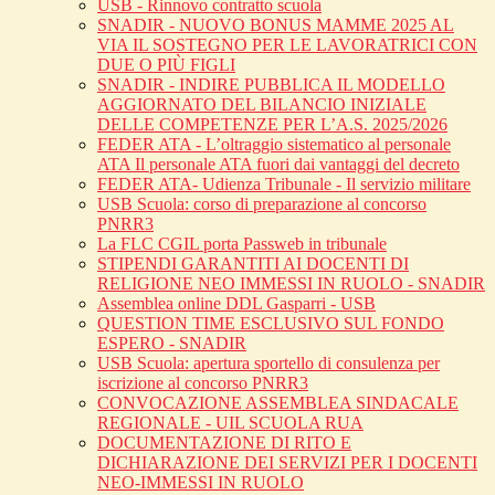
USB - Rinnovo contratto scuola
SNADIR - NUOVO BONUS MAMME 2025 AL
VIA IL SOSTEGNO PER LE LAVORATRICI CON
DUE O PIÙ FIGLI
SNADIR - INDIRE PUBBLICA IL MODELLO
AGGIORNATO DEL BILANCIO INIZIALE
DELLE COMPETENZE PER L’A.S. 2025/2026
FEDER ATA - L’oltraggio sistematico al personale
ATA Il personale ATA fuori dai vantaggi del decreto
FEDER ATA- Udienza Tribunale - Il servizio militare
USB Scuola: corso di preparazione al concorso
PNRR3
La FLC CGIL porta Passweb in tribunale
STIPENDI GARANTITI AI DOCENTI DI
RELIGIONE NEO IMMESSI IN RUOLO - SNADIR
Assemblea online DDL Gasparri - USB
QUESTION TIME ESCLUSIVO SUL FONDO
ESPERO - SNADIR
USB Scuola: apertura sportello di consulenza per
iscrizione al concorso PNRR3
CONVOCAZIONE ASSEMBLEA SINDACALE
REGIONALE - UIL SCUOLA RUA
DOCUMENTAZIONE DI RITO E
DICHIARAZIONE DEI SERVIZI PER I DOCENTI
NEO-IMMESSI IN RUOLO