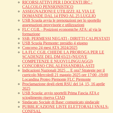
RICORSI ATTIVI PER I DOCENTI IRC -
CALCOLO PENSIONISTICO
ASSEGNAZIONI E UTILIZZI: AL VIA LE
DOMANDE DAL 14 FINO AL 25 LUGLIO
USB Scuola avvia le prenotazioni per lo sportello
assegnazioni provvisorie e utilizzazioni
FLC CGIL - Posizioni economiche ATA: al via la
formazione
SSB: PERMESSI NEGATI - DIRITTI CALPESTATI
USB Scuola Piemonte: presidio 4 giugno
Concorso 24 mesi ATA 2024/2025
LA FLC CGIL CHIEDE LA PROROGA PER LE
SCADENZE DEL DM 65/23 (NUOVE
COMPETENZE E NUOVI LINGUAGGI)
CONCORSO CISL ALESSANDRIA-ASTI
Indicazioni Nazionali 2025 ... E ora? Strategie per il
curricolo Mercoledì 21 maggio 2025 ore 17:00 -19:00
Locandina Proteo Piemonte FLC Piemonte
Proclamazione degli eletti RSU del 14, 15, 16 aprile
2025
USB Scuola: avvio sportelli Prima Fascia ATA e
scioglimento riserva CIAD
Sindacato Sociale di Base: comunicato sindacale
PUBBLICAZIONE LISTE ELETTORALI SNALS-
CONFSAL