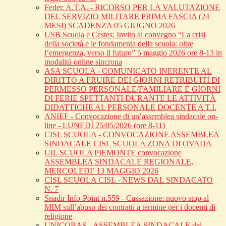
Feder. A.T.A. - RICORSO PER LA VALUTAZIONE
DEL SERVIZIO MILITARE PRIMA FASCIA (24
MESI) SCADENZA 05 GIUGNO 2026
USB Scuola e Cestes: Invito al convegno “La crisi
della società e le fondamenta della scuola: oltre
l’emergenza, verso il futuro” 5 maggio 2026 ore 8-13 in
modalità online sincrona
ASA SCUOLA - COMUNICATO INERENTE AL
DIRITTO A FRUIRE DEI GIORNI RETRIBUITI DI
PERMESSO PERSONALE/FAMILIARE E GIORNI
DI FERIE SPETTANTI DURANTE LE ATTIVITÀ
DIDATTICHE AL PERSONALE DOCENTE A T.I.
ANIEF - Convocazione di un’assemblea sindacale on-
line - LUNEDÌ 25/05/2026 (ore 8-11)
CISL SCUOLA - CONVOCAZIONE ASSEMBLEA
SINDACALE CISL SCUOLA ZONA DI OVADA
UIL SCUOLA PIEMONTE convocazione
ASSEMBLEA SINDACALE REGIONALE,
MERCOLEDI’ 13 MAGGIO 2026
CISL SCUOLA CISL - NEWS DAL SINDACATO
N. 7
Snadir Info-Point n.559 - Cassazione: nuovo stop al
MIM sull’abuso dei contratti a termine per i docenti di
religione
UNICOBAS - ASSEMBLEA SINDACALE del