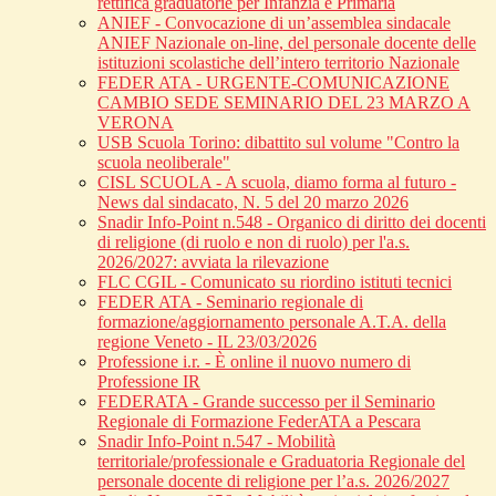
rettifica graduatorie per Infanzia e Primaria
ANIEF - Convocazione di un’assemblea sindacale
ANIEF Nazionale on-line, del personale docente delle
istituzioni scolastiche dell’intero territorio Nazionale
FEDER ATA - URGENTE-COMUNICAZIONE
CAMBIO SEDE SEMINARIO DEL 23 MARZO A
VERONA
USB Scuola Torino: dibattito sul volume "Contro la
scuola neoliberale"
CISL SCUOLA - A scuola, diamo forma al futuro -
News dal sindacato, N. 5 del 20 marzo 2026
Snadir Info-Point n.548 - Organico di diritto dei docenti
di religione (di ruolo e non di ruolo) per l'a.s.
2026/2027: avviata la rilevazione
FLC CGIL - Comunicato su riordino istituti tecnici
FEDER ATA - Seminario regionale di
formazione/aggiornamento personale A.T.A. della
regione Veneto - IL 23/03/2026
Professione i.r. - È online il nuovo numero di
Professione IR
FEDERATA - Grande successo per il Seminario
Regionale di Formazione FederATA a Pescara
Snadir Info-Point n.547 - Mobilità
territoriale/professionale e Graduatoria Regionale del
personale docente di religione per l’a.s. 2026/2027