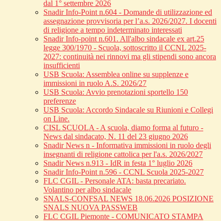
dal 1° settembre 2026
Snadir Info-Point n.604 - Domande di utilizzazione ed
assegnazione provvisoria per l’a.s. 2026/2027. I docenti
di religione a tempo indeterminato interessati
Snadir Info-point n.601. All'albo sindacale ex art.25
legge 300/1970 - Scuola, sottoscritto il CCNL 2025-
2027: continuità nei rinnovi ma gli stipendi sono ancora
insufficienti
USB Scuola: Assemblea online su supplenze e
immissioni in ruolo A.S. 2026/27
USB Scuola: Avvio prenotazioni sportello 150
preferenze
USB Scuola: Accordo Sindacale su Riunioni e Collegi
on Line.
CISL SCUOLA - A scuola, diamo forma al futuro -
News dal sindacato, N. 11 del 23 giugno 2026
Snadir News n - Informativa immissioni in ruolo degli
insegnanti di religione cattolica per l'a.s. 2026/2027
Snadir News n.913 - IdR in festa 1° luglio 2026
Snadir Info-Point n.596 - CCNL Scuola 2025-2027
FLC CGIL - Personale ATA: basta precariato.
Volantino per albo sindacale
SNALS-CONFSAL NEWS 18.06.2026 POSIZIONE
SNALS NUOVA PASSWEB
FLC CGIL Piemonte - COMUNICATO STAMPA