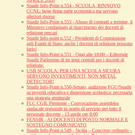
APRILE 2026
Snadir Info-Point n.554 - SCUOLA, RINNOVO
CCNL: bene firma parte economica ma servono
ulteriori risorse
Snadir Info-Point n.553 - Abuso di contratti a termine, il
Ministero condannato al risarcimento dei docenti di
religione precari
Snadir Info-point n.552 - Presidenti di Commissione
agli Esami di Stato: anche i docenti di religione possono
farlo!
Snadir Info-Point n.551 - Oggi alle 18:00 – Editoriale
Snadir Parleremo di tre temi centrali per i docenti di
religione.
USB SCUOLA: PER UNA SCUOLA SICURA
SERVONO INVESTIMENTI, NON METAL
DETECTOR!
Snadir Info-Point n.550-Senato, audizione FGU/Snadir
su povertà educativa e dispersione scolastica: necessaria
una strategia strutturale
FLC CGIL Piemonte - Convocazione assemblea
sindacale regionale in orario di servizio per tutto il
personale docente - 13 aprile ore 8:00
FENSIR - AI DOCENTI DI POSTO NORMALE E
SOSTEGNO COMUNICATO
Snadir Info-Point n.549 - Sicilia – Concorso ordinario –