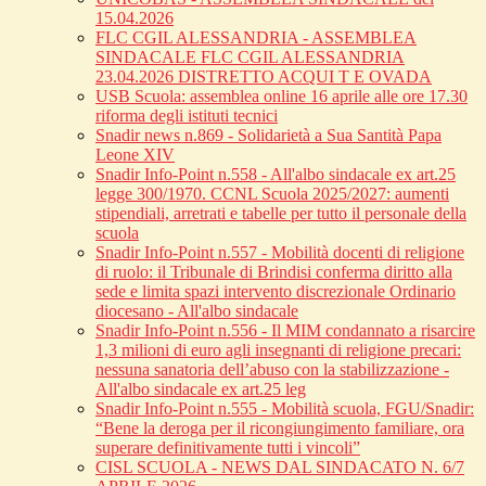
15.04.2026
FLC CGIL ALESSANDRIA - ASSEMBLEA
SINDACALE FLC CGIL ALESSANDRIA
23.04.2026 DISTRETTO ACQUI T E OVADA
USB Scuola: assemblea online 16 aprile alle ore 17.30
riforma degli istituti tecnici
Snadir news n.869 - Solidarietà a Sua Santità Papa
Leone XIV
Snadir Info-Point n.558 - All'albo sindacale ex art.25
legge 300/1970. CCNL Scuola 2025/2027: aumenti
stipendiali, arretrati e tabelle per tutto il personale della
scuola
Snadir Info-Point n.557 - Mobilità docenti di religione
di ruolo: il Tribunale di Brindisi conferma diritto alla
sede e limita spazi intervento discrezionale Ordinario
diocesano - All'albo sindacale
Snadir Info-Point n.556 - Il MIM condannato a risarcire
1,3 milioni di euro agli insegnanti di religione precari:
nessuna sanatoria dell’abuso con la stabilizzazione -
All'albo sindacale ex art.25 leg
Snadir Info-Point n.555 - Mobilità scuola, FGU/Snadir:
“Bene la deroga per il ricongiungimento familiare, ora
superare definitivamente tutti i vincoli”
CISL SCUOLA - NEWS DAL SINDACATO N. 6/7