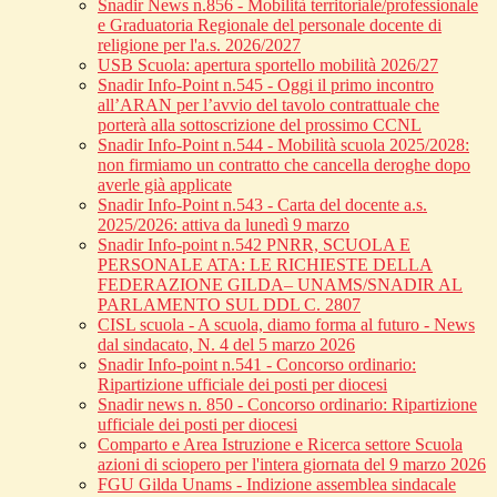
Snadir News n.856 - Mobilità territoriale/professionale
e Graduatoria Regionale del personale docente di
religione per l'a.s. 2026/2027
USB Scuola: apertura sportello mobilità 2026/27
Snadir Info-Point n.545 - Oggi il primo incontro
all’ARAN per l’avvio del tavolo contrattuale che
porterà alla sottoscrizione del prossimo CCNL
Snadir Info-Point n.544 - Mobilità scuola 2025/2028:
non firmiamo un contratto che cancella deroghe dopo
averle già applicate
Snadir Info-Point n.543 - Carta del docente a.s.
2025/2026: attiva da lunedì 9 marzo
Snadir Info-point n.542 PNRR, SCUOLA E
PERSONALE ATA: LE RICHIESTE DELLA
FEDERAZIONE GILDA– UNAMS/SNADIR AL
PARLAMENTO SUL DDL C. 2807
CISL scuola - A scuola, diamo forma al futuro - News
dal sindacato, N. 4 del 5 marzo 2026
Snadir Info-point n.541 - Concorso ordinario:
Ripartizione ufficiale dei posti per diocesi
Snadir news n. 850 - Concorso ordinario: Ripartizione
ufficiale dei posti per diocesi
Comparto e Area Istruzione e Ricerca settore Scuola
azioni di sciopero per l'intera giornata del 9 marzo 2026
FGU Gilda Unams - Indizione assemblea sindacale