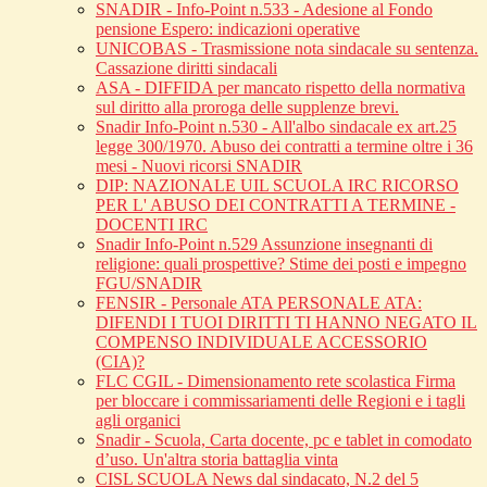
SNADIR - Info-Point n.533 - Adesione al Fondo
pensione Espero: indicazioni operative
UNICOBAS - Trasmissione nota sindacale su sentenza.
Cassazione diritti sindacali
ASA - DIFFIDA per mancato rispetto della normativa
sul diritto alla proroga delle supplenze brevi.
Snadir Info-Point n.530 - All'albo sindacale ex art.25
legge 300/1970. Abuso dei contratti a termine oltre i 36
mesi - Nuovi ricorsi SNADIR
DIP: NAZIONALE UIL SCUOLA IRC RICORSO
PER L' ABUSO DEI CONTRATTI A TERMINE -
DOCENTI IRC
Snadir Info-Point n.529 Assunzione insegnanti di
religione: quali prospettive? Stime dei posti e impegno
FGU/SNADIR
FENSIR - Personale ATA PERSONALE ATA:
DIFENDI I TUOI DIRITTI TI HANNO NEGATO IL
COMPENSO INDIVIDUALE ACCESSORIO
(CIA)?
FLC CGIL - Dimensionamento rete scolastica Firma
per bloccare i commissariamenti delle Regioni e i tagli
agli organici
Snadir - Scuola, Carta docente, pc e tablet in comodato
d’uso. Un'altra storia battaglia vinta
CISL SCUOLA News dal sindacato, N.2 del 5