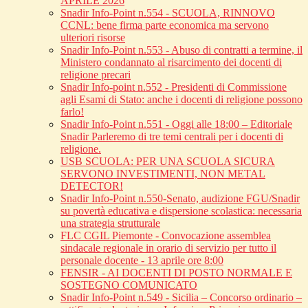
APRILE 2026
Snadir Info-Point n.554 - SCUOLA, RINNOVO
CCNL: bene firma parte economica ma servono
ulteriori risorse
Snadir Info-Point n.553 - Abuso di contratti a termine, il
Ministero condannato al risarcimento dei docenti di
religione precari
Snadir Info-point n.552 - Presidenti di Commissione
agli Esami di Stato: anche i docenti di religione possono
farlo!
Snadir Info-Point n.551 - Oggi alle 18:00 – Editoriale
Snadir Parleremo di tre temi centrali per i docenti di
religione.
USB SCUOLA: PER UNA SCUOLA SICURA
SERVONO INVESTIMENTI, NON METAL
DETECTOR!
Snadir Info-Point n.550-Senato, audizione FGU/Snadir
su povertà educativa e dispersione scolastica: necessaria
una strategia strutturale
FLC CGIL Piemonte - Convocazione assemblea
sindacale regionale in orario di servizio per tutto il
personale docente - 13 aprile ore 8:00
FENSIR - AI DOCENTI DI POSTO NORMALE E
SOSTEGNO COMUNICATO
Snadir Info-Point n.549 - Sicilia – Concorso ordinario –