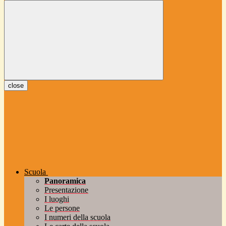
close
Scuola
Panoramica
Presentazione
I luoghi
Le persone
I numeri della scuola