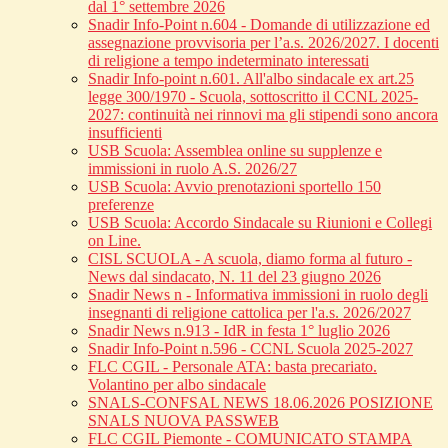
dal 1° settembre 2026
Snadir Info-Point n.604 - Domande di utilizzazione ed
assegnazione provvisoria per l’a.s. 2026/2027. I docenti
di religione a tempo indeterminato interessati
Snadir Info-point n.601. All'albo sindacale ex art.25
legge 300/1970 - Scuola, sottoscritto il CCNL 2025-
2027: continuità nei rinnovi ma gli stipendi sono ancora
insufficienti
USB Scuola: Assemblea online su supplenze e
immissioni in ruolo A.S. 2026/27
USB Scuola: Avvio prenotazioni sportello 150
preferenze
USB Scuola: Accordo Sindacale su Riunioni e Collegi
on Line.
CISL SCUOLA - A scuola, diamo forma al futuro -
News dal sindacato, N. 11 del 23 giugno 2026
Snadir News n - Informativa immissioni in ruolo degli
insegnanti di religione cattolica per l'a.s. 2026/2027
Snadir News n.913 - IdR in festa 1° luglio 2026
Snadir Info-Point n.596 - CCNL Scuola 2025-2027
FLC CGIL - Personale ATA: basta precariato.
Volantino per albo sindacale
SNALS-CONFSAL NEWS 18.06.2026 POSIZIONE
SNALS NUOVA PASSWEB
FLC CGIL Piemonte - COMUNICATO STAMPA