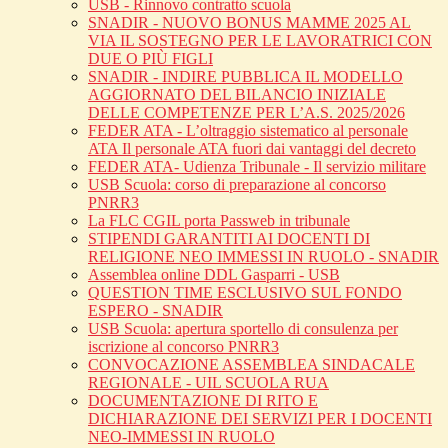
USB - Rinnovo contratto scuola
SNADIR - NUOVO BONUS MAMME 2025 AL
VIA IL SOSTEGNO PER LE LAVORATRICI CON
DUE O PIÙ FIGLI
SNADIR - INDIRE PUBBLICA IL MODELLO
AGGIORNATO DEL BILANCIO INIZIALE
DELLE COMPETENZE PER L’A.S. 2025/2026
FEDER ATA - L’oltraggio sistematico al personale
ATA Il personale ATA fuori dai vantaggi del decreto
FEDER ATA- Udienza Tribunale - Il servizio militare
USB Scuola: corso di preparazione al concorso
PNRR3
La FLC CGIL porta Passweb in tribunale
STIPENDI GARANTITI AI DOCENTI DI
RELIGIONE NEO IMMESSI IN RUOLO - SNADIR
Assemblea online DDL Gasparri - USB
QUESTION TIME ESCLUSIVO SUL FONDO
ESPERO - SNADIR
USB Scuola: apertura sportello di consulenza per
iscrizione al concorso PNRR3
CONVOCAZIONE ASSEMBLEA SINDACALE
REGIONALE - UIL SCUOLA RUA
DOCUMENTAZIONE DI RITO E
DICHIARAZIONE DEI SERVIZI PER I DOCENTI
NEO-IMMESSI IN RUOLO