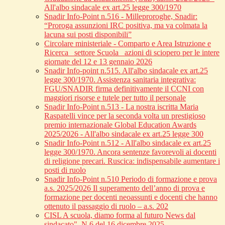
All'albo sindacale ex art.25 legge 300/1970
Snadir Info-Point n.516 - Milleproroghe, Snadir:
“Proroga assunzioni IRC positiva, ma va colmata la
lacuna sui posti disponibili”
Circolare ministeriale - Comparto e Area Istruzione e
Ricerca_ settore Scuola_ azioni di sciopero per le intere
giornate del 12 e 13 gennaio 2026
Snadir Info-point n.515. All'albo sindacale ex art.25
legge 300/1970. Assistenza sanitaria integrativa:
FGU/SNADIR firma definitivamente il CCNI con
maggiori risorse e tutele per tutto il personale
Snadir Info-Point n.513 - La nostra iscritta Maria
Raspatelli vince per la seconda volta un prestigioso
premio internazionale Global Education Awards
2025/2026 - All'albo sindacale ex art.25 legge 300
Snadir Info-Point n.512 - All'albo sindacale ex art.25
legge 300/1970. Ancora sentenze favorevoli ai docenti
di religione precari. Ruscica: indispensabile aumentare i
posti di ruolo
Snadir Info-Point n.510 Periodo di formazione e prova
a.s. 2025/2026 Il superamento dell’anno di prova e
formazione per docenti neoassunti e docenti che hanno
ottenuto il passaggio di ruolo – a.s. 202
CISL A scuola, diamo forma al futuro News dal
sindacato", N.6 del 16 dicembre 2025