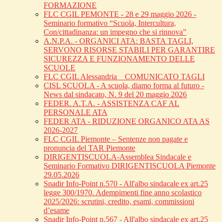
FORMAZIONE
FLC CGIL PEMONTE - 28 e 29 maggio 2026 -
Seminario formativo “Scuola, Intercultura,
Con/cittadinanza: un impegno che si rinnova”
A.N.P.A. - ORGANICI ATA: BASTA TAGLI,
SERVONO RISORSE STABILI PER GARANTIRE
SICUREZZA E FUNZIONAMENTO DELLE
SCUOLE
FLC CGIL Alessandria _ COMUNICATO TAGLI
CISL SCUOLA - A scuola, diamo forma al futuro -
News dal sindacato, N. 9 del 20 maggio 2026
FEDER. A.T.A. - ASSISTENZA CAF AL
PERSONALE ATA
FEDER ATA - RIDUZIONE ORGANICO ATA AS
2026-2027
FLC CGIL Piemonte – Sentenze non pagate e
pronuncia del TAR Piemonte
DIRIGENTISCUOLA-Assemblea Sindacale e
Seminario Formativo DIRIGENTISCUOLA Piemonte
29.05.2026
Snadir Info-Point n.570 - All'albo sindacale ex art.25
legge 300/1970. Adempimenti fine anno scolastico
2025/2026: scrutini, credito, esami, commissioni
d’esame
Snadir Info-Point n.567 - All'albo sindacale ex art.25