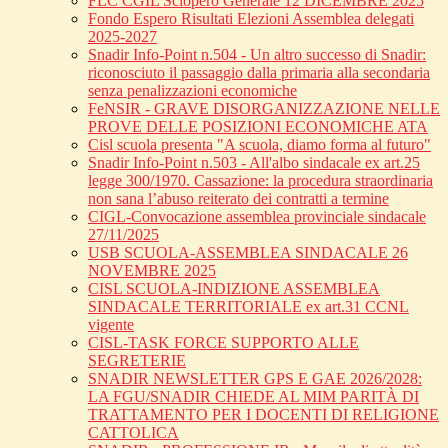
FLC CGIL Sciopero Generale 12 DICEMBRE 2025
Fondo Espero Risultati Elezioni Assemblea delegati
2025-2027
Snadir Info-Point n.504 - Un altro successo di Snadir:
riconosciuto il passaggio dalla primaria alla secondaria
senza penalizzazioni economiche
FeNSIR - GRAVE DISORGANIZZAZIONE NELLE
PROVE DELLE POSIZIONI ECONOMICHE ATA
Cisl scuola presenta "A scuola, diamo forma al futuro"
Snadir Info-Point n.503 - All'albo sindacale ex art.25
legge 300/1970. Cassazione: la procedura straordinaria
non sana l’abuso reiterato dei contratti a termine
CIGL-Convocazione assemblea provinciale sindacale
27/11/2025
USB SCUOLA-ASSEMBLEA SINDACALE 26
NOVEMBRE 2025
CISL SCUOLA-INDIZIONE ASSEMBLEA
SINDACALE TERRITORIALE ex art.31 CCNL
vigente
CISL-TASK FORCE SUPPORTO ALLE
SEGRETERIE
SNADIR NEWSLETTER GPS E GAE 2026/2028:
LA FGU/SNADIR CHIEDE AL MIM PARITÀ DI
TRATTAMENTO PER I DOCENTI DI RELIGIONE
CATTOLICA