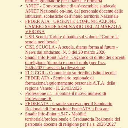
rettifica graduatorie per Infanzia e Primaria
ANIEF - Convocazione di un’assemblea sindacale
ANIEF Nazionale on-line, del personale docente delle
istituzioni scolastiche dell’intero territorio Nazionale
FEDER ATA - URGENTE-COMUNICAZIONE
CAMBIO SEDE SEMINARIO DEL 23 MARZO A
VERONA
USB Scuola Torino: dibattito sul volume "Contro la
scuola neoliberale"
CISL SCUOLA - A scuola, diamo forma al futuro -
News dal sindacato, N. 5 del 20 marzo 2026
Snadir Info-Point n.548 - Organico di diritto dei docenti
di religione (di ruolo e non di ruolo) per l'a.s.
2026/2027: avviata la rilevazione
FLC CGIL - Comunicato su riordino istituti tecnici
FEDER ATA - Seminario regionale di
formazione/aggiornamento personale A.T.A. della
regione Veneto - IL 23/03/2026
Professione i.r. - È online il nuovo numero di
Professione IR
FEDERATA - Grande successo per il Seminario
Regionale di Formazione FederATA a Pescara
Snadir Info-Point n.547 - Mobilità
territoriale/professionale e Graduatoria Regionale del
personale docente di religione per l’a.s. 2026/2027