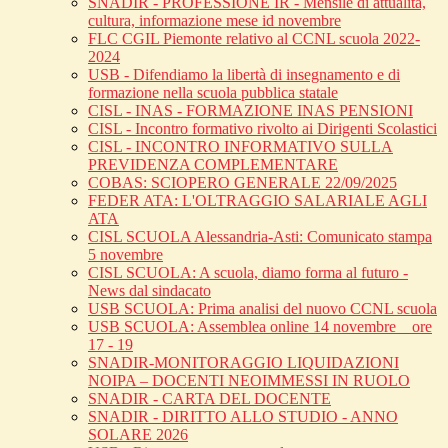
SNADIR - PROFESSIONE IR - Mensile di attualità,
cultura, informazione mese id novembre
FLC CGIL Piemonte relativo al CCNL scuola 2022-
2024
USB - Difendiamo la libertà di insegnamento e di
formazione nella scuola pubblica statale
CISL - INAS - FORMAZIONE INAS PENSIONI
CISL - Incontro formativo rivolto ai Dirigenti Scolastici
CISL - INCONTRO INFORMATIVO SULLA
PREVIDENZA COMPLEMENTARE
COBAS: SCIOPERO GENERALE 22/09/2025
FEDER ATA: L'OLTRAGGIO SALARIALE AGLI
ATA
CISL SCUOLA Alessandria-Asti: Comunicato stampa
5 novembre
CISL SCUOLA: A scuola, diamo forma al futuro -
News dal sindacato
USB SCUOLA: Prima analisi del nuovo CCNL scuola
USB SCUOLA: Assemblea online 14 novembre _ ore
17 - 19
SNADIR-MONITORAGGIO LIQUIDAZIONI
NOIPA – DOCENTI NEOIMMESSI IN RUOLO
SNADIR - CARTA DEL DOCENTE
SNADIR - DIRITTO ALLO STUDIO - ANNO
SOLARE 2026