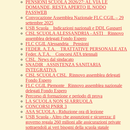
PENSIONI SCUOLA 2026/27: AL VIA LE
DOMANDE, RESTA APERTO IL NODO
PASSWEB
Convocazione Assemblea Nazionale FLC CGIL – 29
settembre 2025
USB Scuola _ Indicazioni nazionali e DDL Gasparri
CISL SCUOLA ALESSANDRIA - ASTI _ Rinnovo
assemblea delegati Fondo Espero
FLC CGIL Alessandria _ Pensioni
FEDER. A.T.A. _ TRATTATIVE PERSONALE ATA
Feder. A.T.A. _ Concorsi ATA triennali
CISL_News dal sindacato
SNADIR_ ASSISTENZA SANITARIA
INTEGRATIVA
CISL SCUOLA CISL_Rinnovo assemblea delegati
Fondo Espero
FLC CGIL Piemonte _Rinnovo assemblea nazionale
delegati Fondo Espero
Percorso di formazione e periodo di prova
LA SCUOLA NON SI ARRUOLA
CONCORSI PNRR 3
ASA SCUOLA - Riduzione ora di lezione
USB Scuola - Altro che assunzioni e sicurezza: il
governo regala 260 milioni alle assicurazioni private
sottraendoli ai veri bisogni della scuola statale