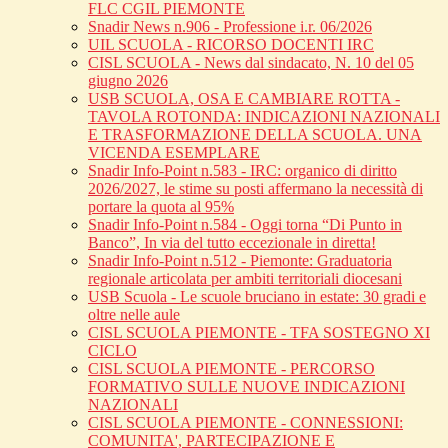
FLC CGIL PIEMONTE
Snadir News n.906 - Professione i.r. 06/2026
UIL SCUOLA - RICORSO DOCENTI IRC
CISL SCUOLA - News dal sindacato, N. 10 del 05
giugno 2026
USB SCUOLA, OSA E CAMBIARE ROTTA -
TAVOLA ROTONDA: INDICAZIONI NAZIONALI
E TRASFORMAZIONE DELLA SCUOLA. UNA
VICENDA ESEMPLARE
Snadir Info-Point n.583 - IRC: organico di diritto
2026/2027, le stime su posti affermano la necessità di
portare la quota al 95%
Snadir Info-Point n.584 - Oggi torna “Di Punto in
Banco”, In via del tutto eccezionale in diretta!
Snadir Info-Point n.512 - Piemonte: Graduatoria
regionale articolata per ambiti territoriali diocesani
USB Scuola - Le scuole bruciano in estate: 30 gradi e
oltre nelle aule
CISL SCUOLA PIEMONTE - TFA SOSTEGNO XI
CICLO
CISL SCUOLA PIEMONTE - PERCORSO
FORMATIVO SULLE NUOVE INDICAZIONI
NAZIONALI
CISL SCUOLA PIEMONTE - CONNESSIONI:
COMUNITA', PARTECIPAZIONE E