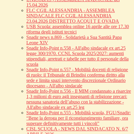
15.04.2026
FLC CGIL ALESSANDRIA - ASSEMBLEA
SINDACALE FLC CGIL ALESSANDRIA
23.04.2026 DISTRETTO ACQUI T E OVADA
USB Scuola: assemblea online 16 aprile alle ore 17.30
riforma degli istituti tecnici
Snadir news n.869 - Solidarietà a Sua Santità Papa
Leone XIV
Snadir Info-Point n.558 - All'albo sindacale ex art.25
legge 300/1970. CCNL Scuola 2025/2027: aumenti
stipendiali, arretrati e tabelle per tutto il personale della
scuola
Snadir Info-Point n.557 - Mobilità docenti di religione
di ruolo: il Tribunale di Brindisi conferma diritto alla
sede e limita spazi intervento discrezionale Ordinario
diocesano - All'albo sindacale
Snadir Info-Point n.556 - Il MIM condannato a risarcire
1,3 milioni di euro agli insegnanti di religione precari:
nessuna sanatoria dell’abuso con la stabilizzazione -
All'albo sindacale ex art.25 leg
Snadir Info-Point n.555 - Mobilità scuola, FGU/Snadir:
“Bene la deroga per il ricongiungimento familiare, ora
superare definitivamente tutti i vincoli”
CISL SCUOLA - NEWS DAL SINDACATO N. 6/7