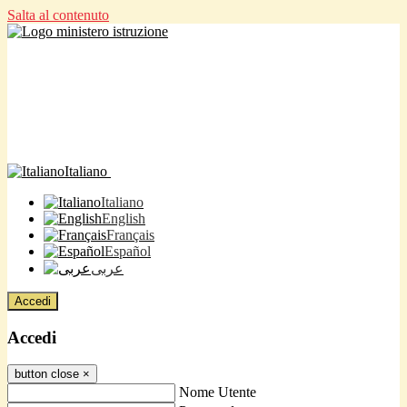
Salta al contenuto
Italiano
Italiano
English
Français
Español
عربى
Accedi
Accedi
button close
×
Nome Utente