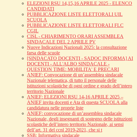
ELEZIONI RSU 14,15,16 APRILE 2025 - ELENCO
CANDIDATI
PUBBLICAZIONE LISTE ELETTORALI UIL
SCUOLA
PUBBLICAZIONE LISTE ELETTORALI FLC
CGIL
CISL - CHIARIMENTO ORARI ASSEMBLEA
SINDACALE DEL 2 APRILE PV
Nuove Indicazioni Nazionali 2025: la consultazione
farsa delle scuole
[SINDACATO DOCENTI - SADOC INFORMA] AI
DOCENTI - ALL'ALBO SINDACALE -
QUESTION TIME: MOBILITA' E PRECARI
ANIEF: Convocazione di un’assemblea sindacale
Nazionale telematica, di tutto il personale delle
istituzioni scolastiche di ogni ordine e grado dell’intero
territorio Nazionale
ANIEF: ELEZIONI RSU 14-16 APRILE 2025 –
ANIEF invita docenti e Ata di questa SCUOLA alla
candidatura nelle proprie liste
ANIEF: convocazione di un’assemblea sindacale
Nazionale, degli insegnanti di sostegno delle istituzioni
scolastiche dell’intero territorio Nazionale, ai sensi
dell’art. 31 del ccnl 2019-2021, che si t
SSB: Informativa sindacale