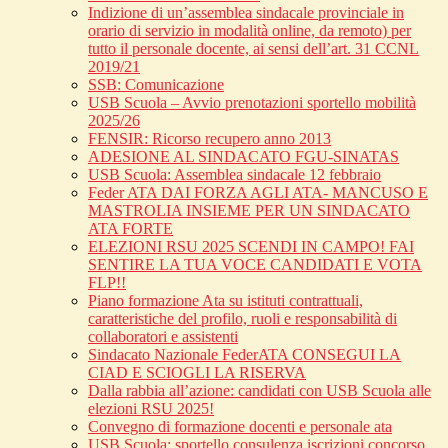
Indizione di un’assemblea sindacale provinciale in
orario di servizio in modalità online, da remoto) per
tutto il personale docente, ai sensi dell’art. 31 CCNL
2019/21
SSB: Comunicazione
USB Scuola – Avvio prenotazioni sportello mobilità
2025/26
FENSIR: Ricorso recupero anno 2013
ADESIONE AL SINDACATO FGU-SINATAS
USB Scuola: Assemblea sindacale 12 febbraio
Feder ATA DAI FORZA AGLI ATA- MANCUSO E
MASTROLIA INSIEME PER UN SINDACATO
ATA FORTE
ELEZIONI RSU 2025 SCENDI IN CAMPO! FAI
SENTIRE LA TUA VOCE CANDIDATI E VOTA
FLP!!
Piano formazione Ata su istituti contrattuali,
caratteristiche del profilo, ruoli e responsabilità di
collaboratori e assistenti
Sindacato Nazionale FederATA CONSEGUI LA
CIAD E SCIOGLI LA RISERVA
Dalla rabbia all’azione: candidati con USB Scuola alle
elezioni RSU 2025!
Convegno di formazione docenti e personale ata
USB Scuola: sportello consulenza iscrizioni concorso