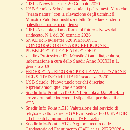
CISL - News letter del 20 Gennaio 2026
USB Scuola - Schedatura studenti palestinesi. Altro che
“stessa natura” con la rilevazione degli ucraini: il
Ministro Valditara mistifica i fatti. Schedare studenti
palestinesi non è accoglienza
CISL-A scuola, diamo forma al futuro - News dal
sindacato, N.1 del 20 gennaio 2026
SNADIR Newsletter 520 PIEMONTE –
CONCORSO ORDINARIO RELIGIONE –
PUBBLICATE LE GRADUATORIE
snadir - Professione IR: Mensile di attualità, cultura,
informazione a cura dello Snadir Anno XXXII n.1,
gennaio 2026
FEDER ATA - RICORSO PER LA VALUTAZIONE
DEL SERVIZIO MILITARE scadenza 28/02
USB Scuola. Nuove tutele per chi è iscritto.
Riprendiamoci quel che è nostro!
Snadir Info-Point n.519 CCNL Scuola 2022–2024: in
arrivo arretrati e incrementi stipendiali per docenti e
ATA
Snadir Info-Point n.518 Valutazione del servizio di
religione cattolica nelle GAE: iniziativa FGU/SNADIR
alla luce della pronuncia del TAR Lazio
Snadir Info-Point n.517 - Aggiornamento delle
Graduatorie ad Esaurimento (GaE) aa.ss. 2026/2028 -