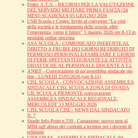
Feder. A.T.A. - RICORSO PER LA VALUTAZIONE
DEL SERVIZIO MILITARE PRIMA FASCIA (24
MESI) SCADENZA 05 GIUGNO 2026
USB Scuola e Cestes: Invito al convegno “La crisi
della società e le fondamenta della scuola: oltre
l’emergenza, verso il futuro” 5 maggio 2026 ore 8-13 in
modalità online sincrona
ASA SCUOLA - COMUNICATO INERENTE AL
DIRITTO A FRUIRE DEI GIORNI RETRIBUITI DI
PERMESSO PERSONALE/FAMILIARE E GIORNI
DI FERIE SPETTANTI DURANTE LE ATTIVITÀ
DIDATTICHE AL PERSONALE DOCENTE A T.I.
ANIEF - Convocazione di un’assemblea sindacale on-
line - LUNEDÌ 25/05/2026 (ore 8-11)
CISL SCUOLA - CONVOCAZIONE ASSEMBLEA
SINDACALE CISL SCUOLA ZONA DI OVADA
UIL SCUOLA PIEMONTE convocazione
ASSEMBLEA SINDACALE REGIONALE,
MERCOLEDI’ 13 MAGGIO 2026
CISL SCUOLA CISL - NEWS DAL SINDACATO
N. 7
Snadir Info-Point n.559 - Cassazione: nuovo stop al
MIM sull’abuso dei contratti a termine per i docenti di
religione
UNICOBAS - ASSEMBLEA SINDACALE del