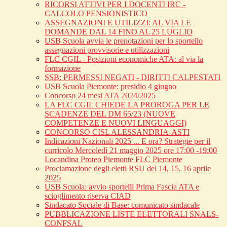
RICORSI ATTIVI PER I DOCENTI IRC -
CALCOLO PENSIONISTICO
ASSEGNAZIONI E UTILIZZI: AL VIA LE
DOMANDE DAL 14 FINO AL 25 LUGLIO
USB Scuola avvia le prenotazioni per lo sportello
assegnazioni provvisorie e utilizzazioni
FLC CGIL - Posizioni economiche ATA: al via la
formazione
SSB: PERMESSI NEGATI - DIRITTI CALPESTATI
USB Scuola Piemonte: presidio 4 giugno
Concorso 24 mesi ATA 2024/2025
LA FLC CGIL CHIEDE LA PROROGA PER LE
SCADENZE DEL DM 65/23 (NUOVE
COMPETENZE E NUOVI LINGUAGGI)
CONCORSO CISL ALESSANDRIA-ASTI
Indicazioni Nazionali 2025 ... E ora? Strategie per il
curricolo Mercoledì 21 maggio 2025 ore 17:00 -19:00
Locandina Proteo Piemonte FLC Piemonte
Proclamazione degli eletti RSU del 14, 15, 16 aprile
2025
USB Scuola: avvio sportelli Prima Fascia ATA e
scioglimento riserva CIAD
Sindacato Sociale di Base: comunicato sindacale
PUBBLICAZIONE LISTE ELETTORALI SNALS-
CONFSAL