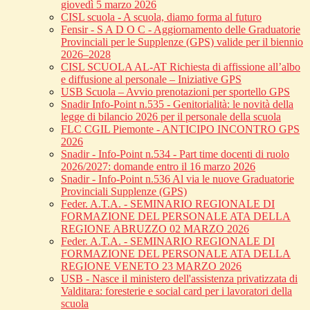
giovedì 5 marzo 2026
CISL scuola - A scuola, diamo forma al futuro
Fensir - S A D O C - Aggiornamento delle Graduatorie
Provinciali per le Supplenze (GPS) valide per il biennio
2026–2028
CISL SCUOLA AL-AT Richiesta di affissione all’albo
e diffusione al personale – Iniziative GPS
USB Scuola – Avvio prenotazioni per sportello GPS
Snadir Info-Point n.535 - Genitorialità: le novità della
legge di bilancio 2026 per il personale della scuola
FLC CGIL Piemonte - ANTICIPO INCONTRO GPS
2026
Snadir - Info-Point n.534 - Part time docenti di ruolo
2026/2027: domande entro il 16 marzo 2026
Snadir - Info-Point n.536 Al via le nuove Graduatorie
Provinciali Supplenze (GPS)
Feder. A.T.A. - SEMINARIO REGIONALE DI
FORMAZIONE DEL PERSONALE ATA DELLA
REGIONE ABRUZZO 02 MARZO 2026
Feder. A.T.A. - SEMINARIO REGIONALE DI
FORMAZIONE DEL PERSONALE ATA DELLA
REGIONE VENETO 23 MARZO 2026
USB - Nasce il ministero dell'assistenza privatizzata di
Valditara: foresterie e social card per i lavoratori della
scuola