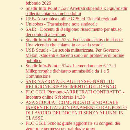
febbraio 2026
Snadir Info-Point n.527 Arretrati stipendiali: Fgu/Snadir
sollecita chiarezza nei cedolini
USB- Assemblea online GPS ed Elenchi regionali
Unicobas - Trasmissione nota sindacale
SAIR - Docenti di Religione: risarcimento per abuso
dei contratti a termine.
Snadir Info-Point n.525 - Fede sotto accusa in classe?
Una vicenda che chiama in causa la scuola
USB Scuola - La scuola militarizzata. Per Governo
Meloni, studenti e docenti sono un problema di ordine
pubblico
Snadir Info-Point n.524 - L’emendamento 6.13 al
Milleproroghe dichiarato ammissibile da 1 e 5
Commissione
SAIR NAZIONALE-AGLI INSEGNANTI DI
RELIGIONE-RISARCIMENTO DEL DANNO
FLC CGIL Piemonte-ARRETRATI CONTRATTO -
Incontro online 6 febbraio 14.30
ASA SCUOLA - COMUNICATO SINDACALE
INERENTE L'ALLONTANAMENTO DAL POSTO
DI LAVORO DEI DOCENTI SENZA ALUNNI IN
CLASSE.
FLC CGIL Scuola: guide aggiornate su congedi dei
genitori e permessi per patologie gravi