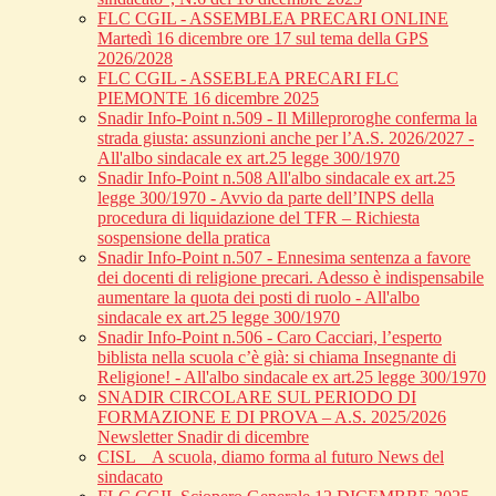
FLC CGIL - ASSEMBLEA PRECARI ONLINE
Martedì 16 dicembre ore 17 sul tema della GPS
2026/2028
FLC CGIL - ASSEBLEA PRECARI FLC
PIEMONTE 16 dicembre 2025
Snadir Info-Point n.509 - Il Milleproroghe conferma la
strada giusta: assunzioni anche per l’A.S. 2026/2027 -
All'albo sindacale ex art.25 legge 300/1970
Snadir Info-Point n.508 All'albo sindacale ex art.25
legge 300/1970 - Avvio da parte dell’INPS della
procedura di liquidazione del TFR – Richiesta
sospensione della pratica
Snadir Info-Point n.507 - Ennesima sentenza a favore
dei docenti di religione precari. Adesso è indispensabile
aumentare la quota dei posti di ruolo - All'albo
sindacale ex art.25 legge 300/1970
Snadir Info-Point n.506 - Caro Cacciari, l’esperto
biblista nella scuola c’è già: si chiama Insegnante di
Religione! - All'albo sindacale ex art.25 legge 300/1970
SNADIR CIRCOLARE SUL PERIODO DI
FORMAZIONE E DI PROVA – A.S. 2025/2026
Newsletter Snadir di dicembre
CISL _ A scuola, diamo forma al futuro News del
sindacato