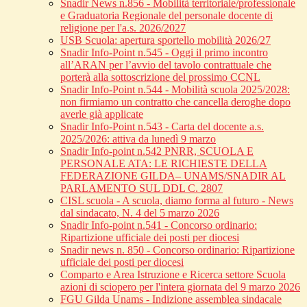
Snadir News n.856 - Mobilità territoriale/professionale
e Graduatoria Regionale del personale docente di
religione per l'a.s. 2026/2027
USB Scuola: apertura sportello mobilità 2026/27
Snadir Info-Point n.545 - Oggi il primo incontro
all’ARAN per l’avvio del tavolo contrattuale che
porterà alla sottoscrizione del prossimo CCNL
Snadir Info-Point n.544 - Mobilità scuola 2025/2028:
non firmiamo un contratto che cancella deroghe dopo
averle già applicate
Snadir Info-Point n.543 - Carta del docente a.s.
2025/2026: attiva da lunedì 9 marzo
Snadir Info-point n.542 PNRR, SCUOLA E
PERSONALE ATA: LE RICHIESTE DELLA
FEDERAZIONE GILDA– UNAMS/SNADIR AL
PARLAMENTO SUL DDL C. 2807
CISL scuola - A scuola, diamo forma al futuro - News
dal sindacato, N. 4 del 5 marzo 2026
Snadir Info-point n.541 - Concorso ordinario:
Ripartizione ufficiale dei posti per diocesi
Snadir news n. 850 - Concorso ordinario: Ripartizione
ufficiale dei posti per diocesi
Comparto e Area Istruzione e Ricerca settore Scuola
azioni di sciopero per l'intera giornata del 9 marzo 2026
FGU Gilda Unams - Indizione assemblea sindacale