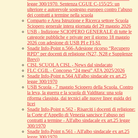
legge 300/1970. Sentenza CGUE C‑155/25: un
ulteriore e autorevole sostegno europeo contro l’abuso
dei contratti a termine nella scuola
Comparto e Area Istruzione e Ricerca settore Scuola
Sciopero generale intera giornata del 29 maggio 2026
USB - Indizione SCIOPERO GENERALE di tutte le
categorie pubbliche e private per il giorno 18 maggio
2026 con adesione di USB PI e FI-SI.
Snadir Info-Point n.566-Adesione ricorso “Recupero
RPD” per docenti di religione (N27, N28 e Supplenze
Brevi)
CISL SCUOLA CISL - News dal sindacato
FLC CGIL - Concorso “24 mesi” ATA 2025/2026
Snadir Info-Point n.564 All'albo sindacale ex art.25
legge 300/1970
USB Scuola - 7 maggio Sciopero della Scuola. Contro
la leva, la guerra e la scuola di Valditara: una sola
riforma classista, dai tecnici alle nuove linee guida dei
licei
Snadir Info-Point n.562 - Risarciti i docenti di religione:
la Corte d’Appello di Venezia sancisce l’abuso nei
contratti a termine - All'albo sindacale ex art.25 legge
300/1970
Snadir Info-Point n.561 - All'albo sindacale ex art.25
legge 300/1970.