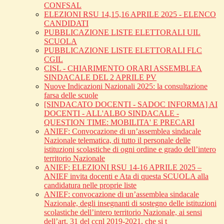
CONFSAL
ELEZIONI RSU 14,15,16 APRILE 2025 - ELENCO
CANDIDATI
PUBBLICAZIONE LISTE ELETTORALI UIL
SCUOLA
PUBBLICAZIONE LISTE ELETTORALI FLC
CGIL
CISL - CHIARIMENTO ORARI ASSEMBLEA
SINDACALE DEL 2 APRILE PV
Nuove Indicazioni Nazionali 2025: la consultazione
farsa delle scuole
[SINDACATO DOCENTI - SADOC INFORMA] AI
DOCENTI - ALL'ALBO SINDACALE -
QUESTION TIME: MOBILITA' E PRECARI
ANIEF: Convocazione di un’assemblea sindacale
Nazionale telematica, di tutto il personale delle
istituzioni scolastiche di ogni ordine e grado dell’intero
territorio Nazionale
ANIEF: ELEZIONI RSU 14-16 APRILE 2025 –
ANIEF invita docenti e Ata di questa SCUOLA alla
candidatura nelle proprie liste
ANIEF: convocazione di un’assemblea sindacale
Nazionale, degli insegnanti di sostegno delle istituzioni
scolastiche dell’intero territorio Nazionale, ai sensi
dell’art. 31 del ccnl 2019-2021, che si t