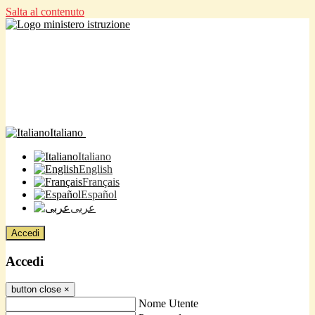
Salta al contenuto
Italiano
Italiano
English
Français
Español
عربى
Accedi
Accedi
button close
×
Nome Utente