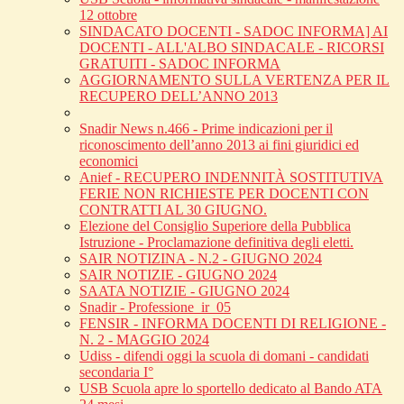
12 ottobre
SINDACATO DOCENTI - SADOC INFORMA] AI
DOCENTI - ALL'ALBO SINDACALE - RICORSI
GRATUITI - SADOC INFORMA
AGGIORNAMENTO SULLA VERTENZA PER IL
RECUPERO DELL’ANNO 2013
Snadir News n.466 - Prime indicazioni per il
riconoscimento dell’anno 2013 ai fini giuridici ed
economici
Anief - RECUPERO INDENNITÀ SOSTITUTIVA
FERIE NON RICHIESTE PER DOCENTI CON
CONTRATTI AL 30 GIUGNO.
Elezione del Consiglio Superiore della Pubblica
Istruzione - Proclamazione definitiva degli eletti.
SAIR NOTIZINA - N.2 - GIUGNO 2024
SAIR NOTIZIE - GIUGNO 2024
SAATA NOTIZIE - GIUGNO 2024
Snadir - Professione_ir_05
FENSIR - INFORMA DOCENTI DI RELIGIONE -
N. 2 - MAGGIO 2024
Udiss - difendi oggi la scuola di domani - candidati
secondaria I°
USB Scuola apre lo sportello dedicato al Bando ATA