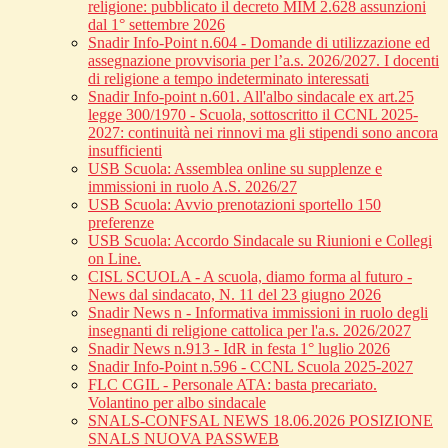
religione: pubblicato il decreto MIM 2.628 assunzioni
dal 1° settembre 2026
Snadir Info-Point n.604 - Domande di utilizzazione ed
assegnazione provvisoria per l’a.s. 2026/2027. I docenti
di religione a tempo indeterminato interessati
Snadir Info-point n.601. All'albo sindacale ex art.25
legge 300/1970 - Scuola, sottoscritto il CCNL 2025-
2027: continuità nei rinnovi ma gli stipendi sono ancora
insufficienti
USB Scuola: Assemblea online su supplenze e
immissioni in ruolo A.S. 2026/27
USB Scuola: Avvio prenotazioni sportello 150
preferenze
USB Scuola: Accordo Sindacale su Riunioni e Collegi
on Line.
CISL SCUOLA - A scuola, diamo forma al futuro -
News dal sindacato, N. 11 del 23 giugno 2026
Snadir News n - Informativa immissioni in ruolo degli
insegnanti di religione cattolica per l'a.s. 2026/2027
Snadir News n.913 - IdR in festa 1° luglio 2026
Snadir Info-Point n.596 - CCNL Scuola 2025-2027
FLC CGIL - Personale ATA: basta precariato.
Volantino per albo sindacale
SNALS-CONFSAL NEWS 18.06.2026 POSIZIONE
SNALS NUOVA PASSWEB