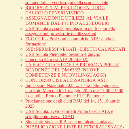
sottraendoli ai veri bisogni della scuola statale
RICORSI ATTIVI PER I DOCENTI IRC -
CALCOLO PENSIONISTICO
ASSEGNAZIONI E UTILIZZI: AL VIA LE
DOMANDE DAL 14 FINO AL 25 LUGLIO
USB Scuola avvia le prenotazioni per lo sportello
assegnazioni provvisorie e utilizzazioni
FLC CGIL - Posizioni economiche ATA: al via la
formazione
SSB: PERMESSI NEGATI - DIRITTI CALPESTATI
USB Scuola Piemonte: presidio 4 giugno
Concorso 24 mesi ATA 2024/2025
LA FLC CGIL CHIEDE LA PROROGA PER LE
SCADENZE DEL DM 65/23 (NUOVE
COMPETENZE E NUOVI LINGUAGGI)
CONCORSO CISL ALESSANDRIA-ASTI
Indicazioni Nazionali 2025 ... E ora? Strategie per il
curricolo Mercoledì 21 maggio 2025 ore 17:00 -19:00
Locandina Proteo Piemonte FLC Piemonte
Proclamazione degli eletti RSU del 14, 15, 16 aprile
2025
USB Scuola: avvio sportelli Prima Fascia ATA e
scioglimento riserva CIAD
Sindacato Sociale di Base: comunicato sindacale
PUBBLICAZIONE LISTE ELETTORALI SNALS-