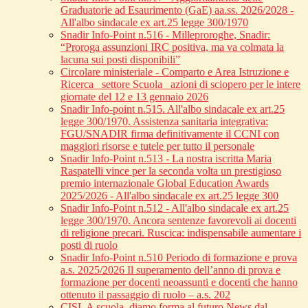
Graduatorie ad Esaurimento (GaE) aa.ss. 2026/2028 -
All'albo sindacale ex art.25 legge 300/1970
Snadir Info-Point n.516 - Milleproroghe, Snadir:
“Proroga assunzioni IRC positiva, ma va colmata la
lacuna sui posti disponibili”
Circolare ministeriale - Comparto e Area Istruzione e
Ricerca_ settore Scuola_ azioni di sciopero per le intere
giornate del 12 e 13 gennaio 2026
Snadir Info-point n.515. All'albo sindacale ex art.25
legge 300/1970. Assistenza sanitaria integrativa:
FGU/SNADIR firma definitivamente il CCNI con
maggiori risorse e tutele per tutto il personale
Snadir Info-Point n.513 - La nostra iscritta Maria
Raspatelli vince per la seconda volta un prestigioso
premio internazionale Global Education Awards
2025/2026 - All'albo sindacale ex art.25 legge 300
Snadir Info-Point n.512 - All'albo sindacale ex art.25
legge 300/1970. Ancora sentenze favorevoli ai docenti
di religione precari. Ruscica: indispensabile aumentare i
posti di ruolo
Snadir Info-Point n.510 Periodo di formazione e prova
a.s. 2025/2026 Il superamento dell’anno di prova e
formazione per docenti neoassunti e docenti che hanno
ottenuto il passaggio di ruolo – a.s. 202
CISL A scuola, diamo forma al futuro News dal