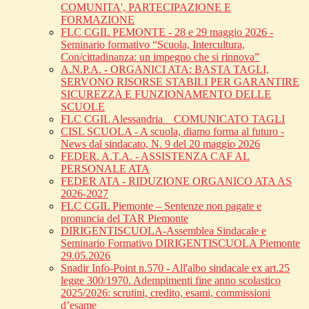
COMUNITA', PARTECIPAZIONE E
FORMAZIONE
FLC CGIL PEMONTE - 28 e 29 maggio 2026 -
Seminario formativo “Scuola, Intercultura,
Con/cittadinanza: un impegno che si rinnova”
A.N.P.A. - ORGANICI ATA: BASTA TAGLI,
SERVONO RISORSE STABILI PER GARANTIRE
SICUREZZA E FUNZIONAMENTO DELLE
SCUOLE
FLC CGIL Alessandria _ COMUNICATO TAGLI
CISL SCUOLA - A scuola, diamo forma al futuro -
News dal sindacato, N. 9 del 20 maggio 2026
FEDER. A.T.A. - ASSISTENZA CAF AL
PERSONALE ATA
FEDER ATA - RIDUZIONE ORGANICO ATA AS
2026-2027
FLC CGIL Piemonte – Sentenze non pagate e
pronuncia del TAR Piemonte
DIRIGENTISCUOLA-Assemblea Sindacale e
Seminario Formativo DIRIGENTISCUOLA Piemonte
29.05.2026
Snadir Info-Point n.570 - All'albo sindacale ex art.25
legge 300/1970. Adempimenti fine anno scolastico
2025/2026: scrutini, credito, esami, commissioni
d’esame