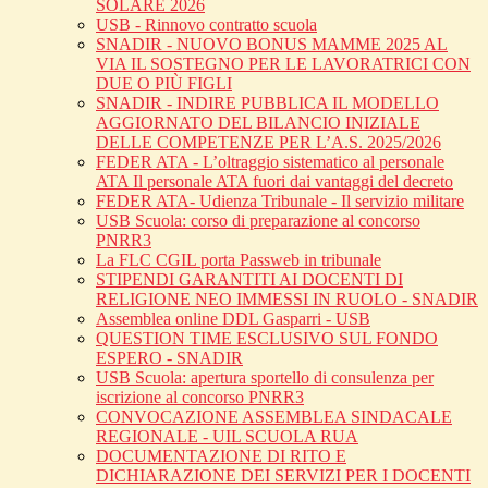
SOLARE 2026
USB - Rinnovo contratto scuola
SNADIR - NUOVO BONUS MAMME 2025 AL
VIA IL SOSTEGNO PER LE LAVORATRICI CON
DUE O PIÙ FIGLI
SNADIR - INDIRE PUBBLICA IL MODELLO
AGGIORNATO DEL BILANCIO INIZIALE
DELLE COMPETENZE PER L’A.S. 2025/2026
FEDER ATA - L’oltraggio sistematico al personale
ATA Il personale ATA fuori dai vantaggi del decreto
FEDER ATA- Udienza Tribunale - Il servizio militare
USB Scuola: corso di preparazione al concorso
PNRR3
La FLC CGIL porta Passweb in tribunale
STIPENDI GARANTITI AI DOCENTI DI
RELIGIONE NEO IMMESSI IN RUOLO - SNADIR
Assemblea online DDL Gasparri - USB
QUESTION TIME ESCLUSIVO SUL FONDO
ESPERO - SNADIR
USB Scuola: apertura sportello di consulenza per
iscrizione al concorso PNRR3
CONVOCAZIONE ASSEMBLEA SINDACALE
REGIONALE - UIL SCUOLA RUA
DOCUMENTAZIONE DI RITO E
DICHIARAZIONE DEI SERVIZI PER I DOCENTI