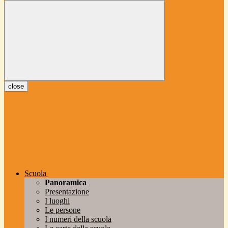
close
Scuola
Panoramica
Presentazione
I luoghi
Le persone
I numeri della scuola