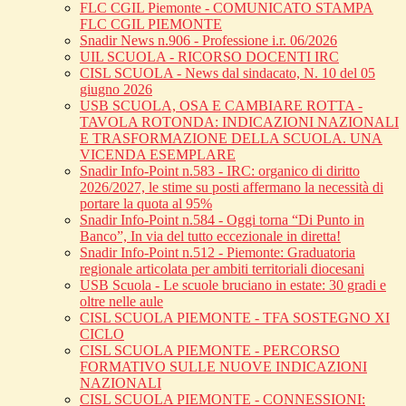
FLC CGIL Piemonte - COMUNICATO STAMPA
FLC CGIL PIEMONTE
Snadir News n.906 - Professione i.r. 06/2026
UIL SCUOLA - RICORSO DOCENTI IRC
CISL SCUOLA - News dal sindacato, N. 10 del 05
giugno 2026
USB SCUOLA, OSA E CAMBIARE ROTTA -
TAVOLA ROTONDA: INDICAZIONI NAZIONALI
E TRASFORMAZIONE DELLA SCUOLA. UNA
VICENDA ESEMPLARE
Snadir Info-Point n.583 - IRC: organico di diritto
2026/2027, le stime su posti affermano la necessità di
portare la quota al 95%
Snadir Info-Point n.584 - Oggi torna “Di Punto in
Banco”, In via del tutto eccezionale in diretta!
Snadir Info-Point n.512 - Piemonte: Graduatoria
regionale articolata per ambiti territoriali diocesani
USB Scuola - Le scuole bruciano in estate: 30 gradi e
oltre nelle aule
CISL SCUOLA PIEMONTE - TFA SOSTEGNO XI
CICLO
CISL SCUOLA PIEMONTE - PERCORSO
FORMATIVO SULLE NUOVE INDICAZIONI
NAZIONALI
CISL SCUOLA PIEMONTE - CONNESSIONI: