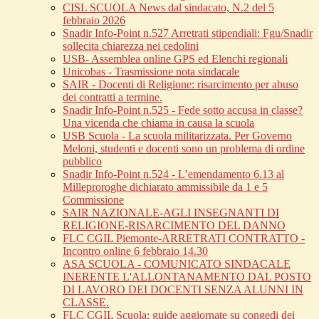
CISL SCUOLA News dal sindacato, N.2 del 5
febbraio 2026
Snadir Info-Point n.527 Arretrati stipendiali: Fgu/Snadir
sollecita chiarezza nei cedolini
USB- Assemblea online GPS ed Elenchi regionali
Unicobas - Trasmissione nota sindacale
SAIR - Docenti di Religione: risarcimento per abuso
dei contratti a termine.
Snadir Info-Point n.525 - Fede sotto accusa in classe?
Una vicenda che chiama in causa la scuola
USB Scuola - La scuola militarizzata. Per Governo
Meloni, studenti e docenti sono un problema di ordine
pubblico
Snadir Info-Point n.524 - L’emendamento 6.13 al
Milleproroghe dichiarato ammissibile da 1 e 5
Commissione
SAIR NAZIONALE-AGLI INSEGNANTI DI
RELIGIONE-RISARCIMENTO DEL DANNO
FLC CGIL Piemonte-ARRETRATI CONTRATTO -
Incontro online 6 febbraio 14.30
ASA SCUOLA - COMUNICATO SINDACALE
INERENTE L'ALLONTANAMENTO DAL POSTO
DI LAVORO DEI DOCENTI SENZA ALUNNI IN
CLASSE.
FLC CGIL Scuola: guide aggiornate su congedi dei