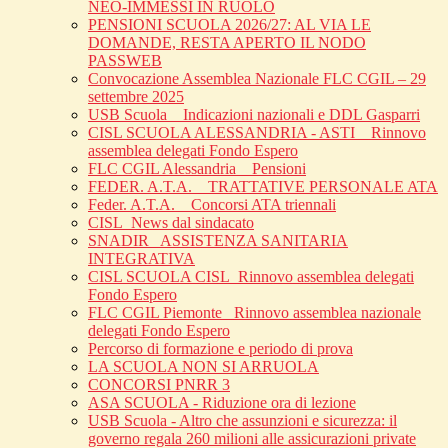
NEO-IMMESSI IN RUOLO
PENSIONI SCUOLA 2026/27: AL VIA LE
DOMANDE, RESTA APERTO IL NODO
PASSWEB
Convocazione Assemblea Nazionale FLC CGIL – 29
settembre 2025
USB Scuola _ Indicazioni nazionali e DDL Gasparri
CISL SCUOLA ALESSANDRIA - ASTI _ Rinnovo
assemblea delegati Fondo Espero
FLC CGIL Alessandria _ Pensioni
FEDER. A.T.A. _ TRATTATIVE PERSONALE ATA
Feder. A.T.A. _ Concorsi ATA triennali
CISL_News dal sindacato
SNADIR_ ASSISTENZA SANITARIA
INTEGRATIVA
CISL SCUOLA CISL_Rinnovo assemblea delegati
Fondo Espero
FLC CGIL Piemonte _Rinnovo assemblea nazionale
delegati Fondo Espero
Percorso di formazione e periodo di prova
LA SCUOLA NON SI ARRUOLA
CONCORSI PNRR 3
ASA SCUOLA - Riduzione ora di lezione
USB Scuola - Altro che assunzioni e sicurezza: il
governo regala 260 milioni alle assicurazioni private