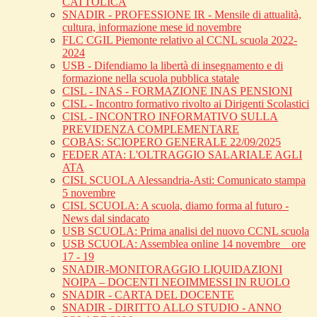
CATTOLICA
SNADIR - PROFESSIONE IR - Mensile di attualità,
cultura, informazione mese id novembre
FLC CGIL Piemonte relativo al CCNL scuola 2022-
2024
USB - Difendiamo la libertà di insegnamento e di
formazione nella scuola pubblica statale
CISL - INAS - FORMAZIONE INAS PENSIONI
CISL - Incontro formativo rivolto ai Dirigenti Scolastici
CISL - INCONTRO INFORMATIVO SULLA
PREVIDENZA COMPLEMENTARE
COBAS: SCIOPERO GENERALE 22/09/2025
FEDER ATA: L'OLTRAGGIO SALARIALE AGLI
ATA
CISL SCUOLA Alessandria-Asti: Comunicato stampa
5 novembre
CISL SCUOLA: A scuola, diamo forma al futuro -
News dal sindacato
USB SCUOLA: Prima analisi del nuovo CCNL scuola
USB SCUOLA: Assemblea online 14 novembre _ ore
17 - 19
SNADIR-MONITORAGGIO LIQUIDAZIONI
NOIPA – DOCENTI NEOIMMESSI IN RUOLO
SNADIR - CARTA DEL DOCENTE
SNADIR - DIRITTO ALLO STUDIO - ANNO