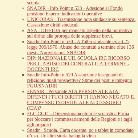
scuola
SNADIR - Info-Point n.533 - Adesione al Fondo
pensione Espero: indicazioni operative
UNICOBAS - Trasmissione nota sindacale su sentenza.
Cassazione diritti sindacali
ASA - DIFFIDA per mancato rispetto della normativa
sul diritto alla proroga delle supplenze brevi.
Snadir Info-Point n.530 - All'albo sindacale ex art.25
legge 300/1970. Abuso dei contratti a termine oltre i 36
mesi - Nuovi ricorsi SNADIR
DIP: NAZIONALE UIL SCUOLA IRC RICORSO
PER L' ABUSO DEI CONTRATTI A TERMINE -
DOCENTI IRC
Snadir Info-Point n.529 Assunzione insegnanti di
religione: quali prospettive? Stime dei posti e impegno
FGU/SNADIR
FENSIR - Personale ATA PERSONALE ATA:
DIFENDI I TUOI DIRITTI TI HANNO NEGATO IL
COMPENSO INDIVIDUALE ACCESSORIO
(CIA)?
FLC CGIL - Dimensionamento rete scolastica Firma
per bloccare i commissariamenti delle Regioni e i tagli
agli organici
Snadir - Scuola, Carta docente, pc e tablet in comodato
d’uso. Un'altra storia battaglia vinta