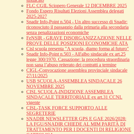
sindacato
FLC CGIL Sciopero Generale 12 DICEMBRE 2025
Fondo Espero Risultati Elezioni Assemblea delegati
2025-2027
Snadir Info-Point n.504 - Un altro successo di Snadir:
riconosciuto il passaggio dalla primaria alla secondaria
senza penalizzazioni economiche
FeNSIR - GRAVE DISORGANIZZAZIONE NELLE
PROVE DELLE POSIZIONI ECONOMICHE ATA
Cisl scuola presenta "A scuola, diamo forma al futuro"
Snadir Info-Point n.503 - All'albo sindacale ex art.25
legge 300/1970. Cassazione: la procedura straordinaria
non sana l’abuso reiterato dei contratti a termine
CIGL-Convocazione assemblea provinciale sindacale
27/11/2025
USB SCUOLA-ASSEMBLEA SINDACALE 26
NOVEMBRE 2025
CISL SCUOLA-INDIZIONE ASSEMBLEA
SINDACALE TERRITORIALE ex art.31 CCNL
vigente
CISL-TASK FORCE SUPPORTO ALLE
SEGRETERIE
SNADIR NEWSLETTER GPS E GAE 2026/2028:
LA FGU/SNADIR CHIEDE AL MIM PARITÀ DI
TRATTAMENTO PER I DOCENTI DI RELIGIONE