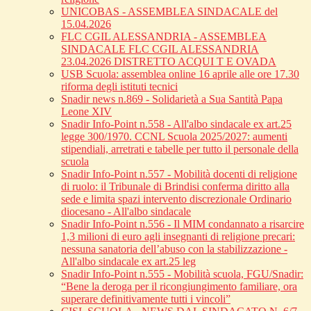
UNICOBAS - ASSEMBLEA SINDACALE del
15.04.2026
FLC CGIL ALESSANDRIA - ASSEMBLEA
SINDACALE FLC CGIL ALESSANDRIA
23.04.2026 DISTRETTO ACQUI T E OVADA
USB Scuola: assemblea online 16 aprile alle ore 17.30
riforma degli istituti tecnici
Snadir news n.869 - Solidarietà a Sua Santità Papa
Leone XIV
Snadir Info-Point n.558 - All'albo sindacale ex art.25
legge 300/1970. CCNL Scuola 2025/2027: aumenti
stipendiali, arretrati e tabelle per tutto il personale della
scuola
Snadir Info-Point n.557 - Mobilità docenti di religione
di ruolo: il Tribunale di Brindisi conferma diritto alla
sede e limita spazi intervento discrezionale Ordinario
diocesano - All'albo sindacale
Snadir Info-Point n.556 - Il MIM condannato a risarcire
1,3 milioni di euro agli insegnanti di religione precari:
nessuna sanatoria dell’abuso con la stabilizzazione -
All'albo sindacale ex art.25 leg
Snadir Info-Point n.555 - Mobilità scuola, FGU/Snadir:
“Bene la deroga per il ricongiungimento familiare, ora
superare definitivamente tutti i vincoli”