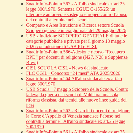
Snadir Info-Point n.567 - All'albo sindacale ex art.25
legge 300/1970. Sentenza CGUE C‑155/25: un
ulteriore e autorevole sostegno europeo contro l’abuso
dei contratti a termine nella scuola
Comparto e Area Istruzione e Ricerca settore Scuola
Sciopero generale intera giornata del 29 maggio 2026
USB - Indizione SCIOPERO GENERALE di tutte le
categorie pubbliche e private per il giorno 18 maggio
2026 con adesione di USB PI e FI-SI.
Snadir Info-Point n.566-Adesione ricorso “Recupero
RPD” per docenti di religione (N27, N28 e Supplenze
Brevi)
CISL SCUOLA CISL - News dal sindacato
FLC CGIL - Concorso “24 mesi” ATA 2025/2026
Snadir Info-Point n.564 All'albo sindacale ex art.25
legge 300/1970
USB Scuola - 7 maggio Sciopero della Scuola. Contro
la leva, la guerra e la scuola di Valditara: una sola
riforma classista, dai tecnici alle nuove linee guida dei
licei
Snadir Info-Point n.562 - Risarciti i docenti di religione:
la Corte d’Appello di Venezia sancisce l’abuso nei
contratti a termine - All'albo sindacale ex art.25 legge
300/1970
Snadir Info-Point n.561 - All'albo sindacale ex art.25