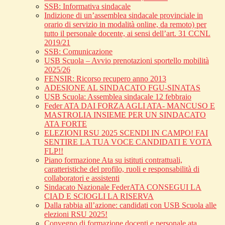
SSB: Informativa sindacale
Indizione di un’assemblea sindacale provinciale in
orario di servizio in modalità online, da remoto) per
tutto il personale docente, ai sensi dell’art. 31 CCNL
2019/21
SSB: Comunicazione
USB Scuola – Avvio prenotazioni sportello mobilità
2025/26
FENSIR: Ricorso recupero anno 2013
ADESIONE AL SINDACATO FGU-SINATAS
USB Scuola: Assemblea sindacale 12 febbraio
Feder ATA DAI FORZA AGLI ATA- MANCUSO E
MASTROLIA INSIEME PER UN SINDACATO
ATA FORTE
ELEZIONI RSU 2025 SCENDI IN CAMPO! FAI
SENTIRE LA TUA VOCE CANDIDATI E VOTA
FLP!!
Piano formazione Ata su istituti contrattuali,
caratteristiche del profilo, ruoli e responsabilità di
collaboratori e assistenti
Sindacato Nazionale FederATA CONSEGUI LA
CIAD E SCIOGLI LA RISERVA
Dalla rabbia all’azione: candidati con USB Scuola alle
elezioni RSU 2025!
Convegno di formazione docenti e personale ata