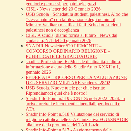
genitori e permessi per patologie gravi
CISL - News letter del 20 Gennaio 2026
USB Scuola - Schedatura studenti palestinesi. Altro che
“stessa natura” con la rilevazione degli ucraini: il
Ministro Valditara mistifica i fatti. Schedare studenti
palestinesi non è accoglienza
CISL-A scuola, diamo forma al futuro - News dal
sindacato, N.1 del 20 gennaio 2026
SNADIR Newsletter 520 PIEMONTE –
CONCORSO ORDINARIO RELIGIONE –
PUBBLICATE LE GRADUATORIE
snadir - Professione IR: Mensile di attualità, cultura,
informazione a cura dello Snadir Anno XXXII n.1,
gennaio 2026
FEDER ATA - RICORSO PER LA VALUTAZIONE
DEL SERVIZIO MILITARE scadenza 28/02
USB Scuola. Nuove tutele per chi è iscritto.
Riprendiamoci quel che è nostro!
Snadir Info-Point n.519 CCNL Scuola 2022–2024: in
arrivo arretrati e incrementi stipendiali per docenti e
ATA
Snadir Info-Point n.518 Valutazione del servizio di
religione cattolica nelle GAE: iniziativa FGU/SNADIR
alla luce della pronuncia del TAR Lazio
Snadir Info-Point n.517 - Aggiornamento delle