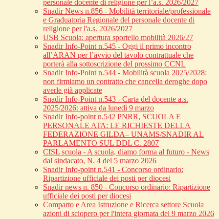
personale docente di religione per l’a.s. 2026/2027
Snadir News n.856 - Mobilità territoriale/professionale
e Graduatoria Regionale del personale docente di
religione per l'a.s. 2026/2027
USB Scuola: apertura sportello mobilità 2026/27
Snadir Info-Point n.545 - Oggi il primo incontro
all’ARAN per l’avvio del tavolo contrattuale che
porterà alla sottoscrizione del prossimo CCNL
Snadir Info-Point n.544 - Mobilità scuola 2025/2028:
non firmiamo un contratto che cancella deroghe dopo
averle già applicate
Snadir Info-Point n.543 - Carta del docente a.s.
2025/2026: attiva da lunedì 9 marzo
Snadir Info-point n.542 PNRR, SCUOLA E
PERSONALE ATA: LE RICHIESTE DELLA
FEDERAZIONE GILDA– UNAMS/SNADIR AL
PARLAMENTO SUL DDL C. 2807
CISL scuola - A scuola, diamo forma al futuro - News
dal sindacato, N. 4 del 5 marzo 2026
Snadir Info-point n.541 - Concorso ordinario:
Ripartizione ufficiale dei posti per diocesi
Snadir news n. 850 - Concorso ordinario: Ripartizione
ufficiale dei posti per diocesi
Comparto e Area Istruzione e Ricerca settore Scuola
azioni di sciopero per l'intera giornata del 9 marzo 2026