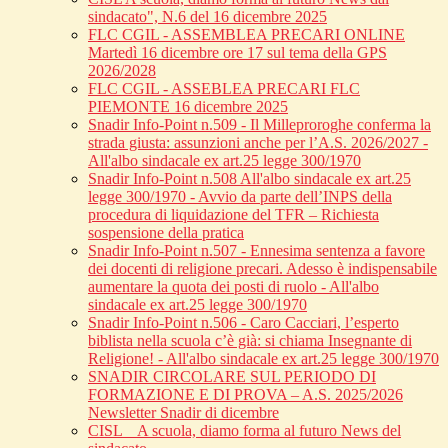
sindacato", N.6 del 16 dicembre 2025
FLC CGIL - ASSEMBLEA PRECARI ONLINE
Martedì 16 dicembre ore 17 sul tema della GPS
2026/2028
FLC CGIL - ASSEBLEA PRECARI FLC
PIEMONTE 16 dicembre 2025
Snadir Info-Point n.509 - Il Milleproroghe conferma la
strada giusta: assunzioni anche per l’A.S. 2026/2027 -
All'albo sindacale ex art.25 legge 300/1970
Snadir Info-Point n.508 All'albo sindacale ex art.25
legge 300/1970 - Avvio da parte dell’INPS della
procedura di liquidazione del TFR – Richiesta
sospensione della pratica
Snadir Info-Point n.507 - Ennesima sentenza a favore
dei docenti di religione precari. Adesso è indispensabile
aumentare la quota dei posti di ruolo - All'albo
sindacale ex art.25 legge 300/1970
Snadir Info-Point n.506 - Caro Cacciari, l’esperto
biblista nella scuola c’è già: si chiama Insegnante di
Religione! - All'albo sindacale ex art.25 legge 300/1970
SNADIR CIRCOLARE SUL PERIODO DI
FORMAZIONE E DI PROVA – A.S. 2025/2026
Newsletter Snadir di dicembre
CISL _ A scuola, diamo forma al futuro News del