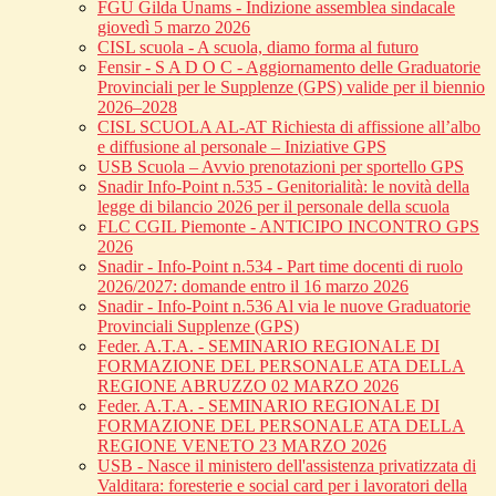
FGU Gilda Unams - Indizione assemblea sindacale
giovedì 5 marzo 2026
CISL scuola - A scuola, diamo forma al futuro
Fensir - S A D O C - Aggiornamento delle Graduatorie
Provinciali per le Supplenze (GPS) valide per il biennio
2026–2028
CISL SCUOLA AL-AT Richiesta di affissione all’albo
e diffusione al personale – Iniziative GPS
USB Scuola – Avvio prenotazioni per sportello GPS
Snadir Info-Point n.535 - Genitorialità: le novità della
legge di bilancio 2026 per il personale della scuola
FLC CGIL Piemonte - ANTICIPO INCONTRO GPS
2026
Snadir - Info-Point n.534 - Part time docenti di ruolo
2026/2027: domande entro il 16 marzo 2026
Snadir - Info-Point n.536 Al via le nuove Graduatorie
Provinciali Supplenze (GPS)
Feder. A.T.A. - SEMINARIO REGIONALE DI
FORMAZIONE DEL PERSONALE ATA DELLA
REGIONE ABRUZZO 02 MARZO 2026
Feder. A.T.A. - SEMINARIO REGIONALE DI
FORMAZIONE DEL PERSONALE ATA DELLA
REGIONE VENETO 23 MARZO 2026
USB - Nasce il ministero dell'assistenza privatizzata di
Valditara: foresterie e social card per i lavoratori della