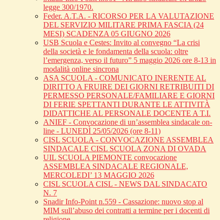
legge 300/1970.
Feder. A.T.A. - RICORSO PER LA VALUTAZIONE
DEL SERVIZIO MILITARE PRIMA FASCIA (24
MESI) SCADENZA 05 GIUGNO 2026
USB Scuola e Cestes: Invito al convegno “La crisi
della società e le fondamenta della scuola: oltre
l’emergenza, verso il futuro” 5 maggio 2026 ore 8-13 in
modalità online sincrona
ASA SCUOLA - COMUNICATO INERENTE AL
DIRITTO A FRUIRE DEI GIORNI RETRIBUITI DI
PERMESSO PERSONALE/FAMILIARE E GIORNI
DI FERIE SPETTANTI DURANTE LE ATTIVITÀ
DIDATTICHE AL PERSONALE DOCENTE A T.I.
ANIEF - Convocazione di un’assemblea sindacale on-
line - LUNEDÌ 25/05/2026 (ore 8-11)
CISL SCUOLA - CONVOCAZIONE ASSEMBLEA
SINDACALE CISL SCUOLA ZONA DI OVADA
UIL SCUOLA PIEMONTE convocazione
ASSEMBLEA SINDACALE REGIONALE,
MERCOLEDI’ 13 MAGGIO 2026
CISL SCUOLA CISL - NEWS DAL SINDACATO
N. 7
Snadir Info-Point n.559 - Cassazione: nuovo stop al
MIM sull’abuso dei contratti a termine per i docenti di
religione