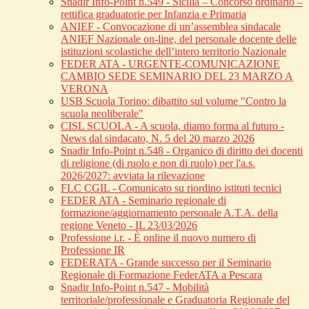
Snadir Info-Point n.549 - Sicilia – Concorso ordinario –
rettifica graduatorie per Infanzia e Primaria
ANIEF - Convocazione di un’assemblea sindacale
ANIEF Nazionale on-line, del personale docente delle
istituzioni scolastiche dell’intero territorio Nazionale
FEDER ATA - URGENTE-COMUNICAZIONE
CAMBIO SEDE SEMINARIO DEL 23 MARZO A
VERONA
USB Scuola Torino: dibattito sul volume "Contro la
scuola neoliberale"
CISL SCUOLA - A scuola, diamo forma al futuro -
News dal sindacato, N. 5 del 20 marzo 2026
Snadir Info-Point n.548 - Organico di diritto dei docenti
di religione (di ruolo e non di ruolo) per l'a.s.
2026/2027: avviata la rilevazione
FLC CGIL - Comunicato su riordino istituti tecnici
FEDER ATA - Seminario regionale di
formazione/aggiornamento personale A.T.A. della
regione Veneto - IL 23/03/2026
Professione i.r. - È online il nuovo numero di
Professione IR
FEDERATA - Grande successo per il Seminario
Regionale di Formazione FederATA a Pescara
Snadir Info-Point n.547 - Mobilità
territoriale/professionale e Graduatoria Regionale del