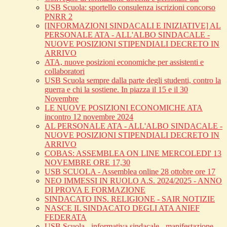
USB Scuola: sportello consulenza iscrizioni concorso
PNRR 2
[INFORMAZIONI SINDACALI E INIZIATIVE] AL
PERSONALE ATA - ALL'ALBO SINDACALE -
NUOVE POSIZIONI STIPENDIALI DECRETO IN
ARRIVO
ATA, nuove posizioni economiche per assistenti e
collaboratori
USB Scuola sempre dalla parte degli studenti, contro la
guerra e chi la sostiene. In piazza il 15 e il 30
Novembre
LE NUOVE POSIZIONI ECONOMICHE ATA
incontro 12 novembre 2024
AL PERSONALE ATA - ALL'ALBO SINDACALE -
NUOVE POSIZIONI STIPENDIALI DECRETO IN
ARRIVO
COBAS: ASSEMBLEA ON LINE MERCOLEDI' 13
NOVEMBRE ORE 17,30
USB SCUOLA - Assemblea online 28 ottobre ore 17
NEO IMMESSI IN RUOLO A.S. 2024/2025 - ANNO
DI PROVA E FORMAZIONE
SINDACATO INS. RELIGIONE - SAIR NOTIZIE
NASCE IL SINDACATO DEGLI ATA ANIEF
FEDERATA
USB Scuola - informativa sindacale - manifestazione