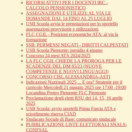
RICORSI ATTIVI PER I DOCENTI IRC -
CALCOLO PENSIONISTICO
ASSEGNAZIONI E UTILIZZI: AL VIA LE
DOMANDE DAL 14 FINO AL 25 LUGLIO
USB Scuola avvia le prenotazioni per lo sportello
assegnazioni provvisorie e utilizzazioni
FLC CGIL - Posizioni economiche ATA: al via la
formazione
SSB: PERMESSI NEGATI - DIRITTI CALPESTATI
USB Scuola Piemonte: presidio 4 giugno
Concorso 24 mesi ATA 2024/2025
LA FLC CGIL CHIEDE LA PROROGA PER LE
SCADENZE DEL DM 65/23 (NUOVE
COMPETENZE E NUOVI LINGUAGGI)
CONCORSO CISL ALESSANDRIA-ASTI
Indicazioni Nazionali 2025 ... E ora? Strategie per il
curricolo Mercoledì 21 maggio 2025 ore 17:00 -19:00
Locandina Proteo Piemonte FLC Piemonte
Proclamazione degli eletti RSU del 14, 15, 16 aprile
2025
USB Scuola: avvio sportelli Prima Fascia ATA e
scioglimento riserva CIAD
Sindacato Sociale di Base: comunicato sindacale
PUBBLICAZIONE LISTE ELETTORALI SNALS-
CONFSAL