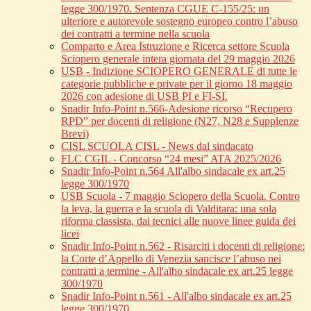
legge 300/1970. Sentenza CGUE C‑155/25: un
ulteriore e autorevole sostegno europeo contro l’abuso
dei contratti a termine nella scuola
Comparto e Area Istruzione e Ricerca settore Scuola
Sciopero generale intera giornata del 29 maggio 2026
USB - Indizione SCIOPERO GENERALE di tutte le
categorie pubbliche e private per il giorno 18 maggio
2026 con adesione di USB PI e FI-SI.
Snadir Info-Point n.566-Adesione ricorso “Recupero
RPD” per docenti di religione (N27, N28 e Supplenze
Brevi)
CISL SCUOLA CISL - News dal sindacato
FLC CGIL - Concorso “24 mesi” ATA 2025/2026
Snadir Info-Point n.564 All'albo sindacale ex art.25
legge 300/1970
USB Scuola - 7 maggio Sciopero della Scuola. Contro
la leva, la guerra e la scuola di Valditara: una sola
riforma classista, dai tecnici alle nuove linee guida dei
licei
Snadir Info-Point n.562 - Risarciti i docenti di religione:
la Corte d’Appello di Venezia sancisce l’abuso nei
contratti a termine - All'albo sindacale ex art.25 legge
300/1970
Snadir Info-Point n.561 - All'albo sindacale ex art.25
legge 300/1970.