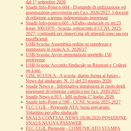
dal 1° settembre 2026
Snadir Info-Point n.604 - Domande di utilizzazione ed
assegnazione provvisoria per l’a.s. 2026/2027. I docenti
di religione a tempo indeterminato interessati
Snadir Info-point n.601. All'albo sindacale ex art.25
legge 300/1970 - Scuola, sottoscritto il CCNL 2025-
2027: continuità nei rinnovi ma gli stipendi sono ancora
insufficienti
USB Scuola: Assemblea online su supplenze e
immissioni in ruolo A.S. 2026/27
USB Scuola: Avvio prenotazioni sportello 150
preferenze
USB Scuola: Accordo Sindacale su Riunioni e Collegi
on Line.
CISL SCUOLA - A scuola, diamo forma al futuro -
News dal sindacato, N. 11 del 23 giugno 2026
Snadir News n - Informativa immissioni in ruolo degli
insegnanti di religione cattolica per l'a.s. 2026/2027
Snadir News n.913 - IdR in festa 1° luglio 2026
Snadir Info-Point n.596 - CCNL Scuola 2025-2027
FLC CGIL - Personale ATA: basta precariato.
Volantino per albo sindacale
SNALS-CONFSAL NEWS 18.06.2026 POSIZIONE
SNALS NUOVA PASSWEB
FLC CGIL Piemonte - COMUNICATO STAMPA