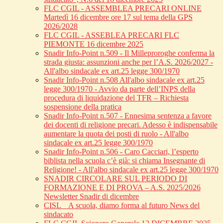
FLC CGIL - ASSEMBLEA PRECARI ONLINE
Martedì 16 dicembre ore 17 sul tema della GPS
2026/2028
FLC CGIL - ASSEBLEA PRECARI FLC
PIEMONTE 16 dicembre 2025
Snadir Info-Point n.509 - Il Milleproroghe conferma la
strada giusta: assunzioni anche per l’A.S. 2026/2027 -
All'albo sindacale ex art.25 legge 300/1970
Snadir Info-Point n.508 All'albo sindacale ex art.25
legge 300/1970 - Avvio da parte dell’INPS della
procedura di liquidazione del TFR – Richiesta
sospensione della pratica
Snadir Info-Point n.507 - Ennesima sentenza a favore
dei docenti di religione precari. Adesso è indispensabile
aumentare la quota dei posti di ruolo - All'albo
sindacale ex art.25 legge 300/1970
Snadir Info-Point n.506 - Caro Cacciari, l’esperto
biblista nella scuola c’è già: si chiama Insegnante di
Religione! - All'albo sindacale ex art.25 legge 300/1970
SNADIR CIRCOLARE SUL PERIODO DI
FORMAZIONE E DI PROVA – A.S. 2025/2026
Newsletter Snadir di dicembre
CISL _ A scuola, diamo forma al futuro News del
sindacato