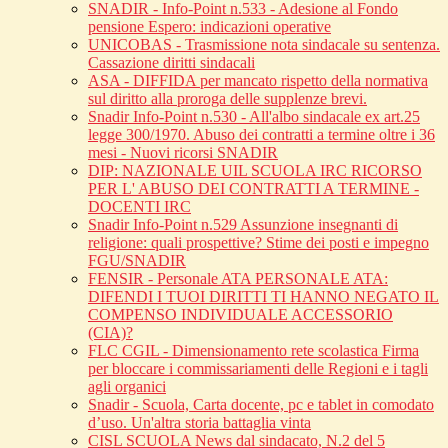
SNADIR - Info-Point n.533 - Adesione al Fondo
pensione Espero: indicazioni operative
UNICOBAS - Trasmissione nota sindacale su sentenza.
Cassazione diritti sindacali
ASA - DIFFIDA per mancato rispetto della normativa
sul diritto alla proroga delle supplenze brevi.
Snadir Info-Point n.530 - All'albo sindacale ex art.25
legge 300/1970. Abuso dei contratti a termine oltre i 36
mesi - Nuovi ricorsi SNADIR
DIP: NAZIONALE UIL SCUOLA IRC RICORSO
PER L' ABUSO DEI CONTRATTI A TERMINE -
DOCENTI IRC
Snadir Info-Point n.529 Assunzione insegnanti di
religione: quali prospettive? Stime dei posti e impegno
FGU/SNADIR
FENSIR - Personale ATA PERSONALE ATA:
DIFENDI I TUOI DIRITTI TI HANNO NEGATO IL
COMPENSO INDIVIDUALE ACCESSORIO
(CIA)?
FLC CGIL - Dimensionamento rete scolastica Firma
per bloccare i commissariamenti delle Regioni e i tagli
agli organici
Snadir - Scuola, Carta docente, pc e tablet in comodato
d’uso. Un'altra storia battaglia vinta
CISL SCUOLA News dal sindacato, N.2 del 5