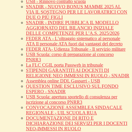
USB - Rinnovo contratto scuola
SNADIR - NUOVO BONUS MAMME 2025 AL
VIA IL SOSTEGNO PER LE LAVORATRICI CON
DUE O PIÙ FIGLI
SNADIR - INDIRE PUBBLICA IL MODELLO
AGGIORNATO DEL BILANCIO INIZIALE
DELLE COMPETENZE PER L’A.S. 2025/2026
FEDER ATA - L’oltraggio sistematico al personale
ATA Il personale ATA fuori dai vantaggi del decreto
FEDER ATA- Udienza Tribunale - Il servizio militare
USB Scuola: corso di preparazione al concorso
PNRR3
La FLC CGIL porta Passweb in tribunale
STIPENDI GARANTITI AI DOCENTI DI
RELIGIONE NEO IMMESSI IN RUOLO - SNADIR
Assemblea online DDL Gasparri - USB
QUESTION TIME ESCLUSIVO SUL FONDO
ESPERO - SNADIR
USB Scuola: apertura sportello di consulenza per
iscrizione al concorso PNRR3
CONVOCAZIONE ASSEMBLEA SINDACALE
REGIONALE - UIL SCUOLA RUA
DOCUMENTAZIONE DI RITO E
DICHIARAZIONE DEI SERVIZI PER I DOCENTI
NEO-IMMESSI IN RUOLO