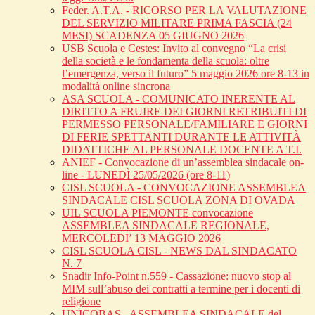
Feder. A.T.A. - RICORSO PER LA VALUTAZIONE
DEL SERVIZIO MILITARE PRIMA FASCIA (24
MESI) SCADENZA 05 GIUGNO 2026
USB Scuola e Cestes: Invito al convegno “La crisi
della società e le fondamenta della scuola: oltre
l’emergenza, verso il futuro” 5 maggio 2026 ore 8-13 in
modalità online sincrona
ASA SCUOLA - COMUNICATO INERENTE AL
DIRITTO A FRUIRE DEI GIORNI RETRIBUITI DI
PERMESSO PERSONALE/FAMILIARE E GIORNI
DI FERIE SPETTANTI DURANTE LE ATTIVITÀ
DIDATTICHE AL PERSONALE DOCENTE A T.I.
ANIEF - Convocazione di un’assemblea sindacale on-
line - LUNEDÌ 25/05/2026 (ore 8-11)
CISL SCUOLA - CONVOCAZIONE ASSEMBLEA
SINDACALE CISL SCUOLA ZONA DI OVADA
UIL SCUOLA PIEMONTE convocazione
ASSEMBLEA SINDACALE REGIONALE,
MERCOLEDI’ 13 MAGGIO 2026
CISL SCUOLA CISL - NEWS DAL SINDACATO
N. 7
Snadir Info-Point n.559 - Cassazione: nuovo stop al
MIM sull’abuso dei contratti a termine per i docenti di
religione
UNICOBAS - ASSEMBLEA SINDACALE del