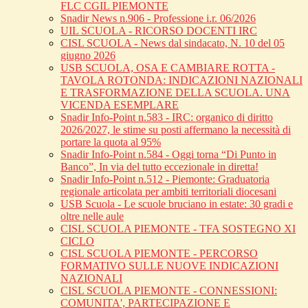
FLC CGIL PIEMONTE
Snadir News n.906 - Professione i.r. 06/2026
UIL SCUOLA - RICORSO DOCENTI IRC
CISL SCUOLA - News dal sindacato, N. 10 del 05
giugno 2026
USB SCUOLA, OSA E CAMBIARE ROTTA -
TAVOLA ROTONDA: INDICAZIONI NAZIONALI
E TRASFORMAZIONE DELLA SCUOLA. UNA
VICENDA ESEMPLARE
Snadir Info-Point n.583 - IRC: organico di diritto
2026/2027, le stime su posti affermano la necessità di
portare la quota al 95%
Snadir Info-Point n.584 - Oggi torna “Di Punto in
Banco”, In via del tutto eccezionale in diretta!
Snadir Info-Point n.512 - Piemonte: Graduatoria
regionale articolata per ambiti territoriali diocesani
USB Scuola - Le scuole bruciano in estate: 30 gradi e
oltre nelle aule
CISL SCUOLA PIEMONTE - TFA SOSTEGNO XI
CICLO
CISL SCUOLA PIEMONTE - PERCORSO
FORMATIVO SULLE NUOVE INDICAZIONI
NAZIONALI
CISL SCUOLA PIEMONTE - CONNESSIONI:
COMUNITA', PARTECIPAZIONE E