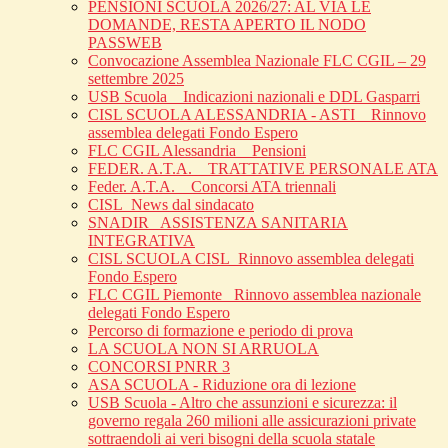
PENSIONI SCUOLA 2026/27: AL VIA LE
DOMANDE, RESTA APERTO IL NODO
PASSWEB
Convocazione Assemblea Nazionale FLC CGIL – 29
settembre 2025
USB Scuola _ Indicazioni nazionali e DDL Gasparri
CISL SCUOLA ALESSANDRIA - ASTI _ Rinnovo
assemblea delegati Fondo Espero
FLC CGIL Alessandria _ Pensioni
FEDER. A.T.A. _ TRATTATIVE PERSONALE ATA
Feder. A.T.A. _ Concorsi ATA triennali
CISL_News dal sindacato
SNADIR_ ASSISTENZA SANITARIA
INTEGRATIVA
CISL SCUOLA CISL_Rinnovo assemblea delegati
Fondo Espero
FLC CGIL Piemonte _Rinnovo assemblea nazionale
delegati Fondo Espero
Percorso di formazione e periodo di prova
LA SCUOLA NON SI ARRUOLA
CONCORSI PNRR 3
ASA SCUOLA - Riduzione ora di lezione
USB Scuola - Altro che assunzioni e sicurezza: il
governo regala 260 milioni alle assicurazioni private
sottraendoli ai veri bisogni della scuola statale