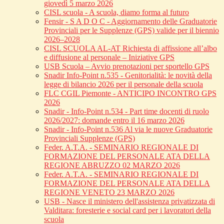
giovedì 5 marzo 2026
CISL scuola - A scuola, diamo forma al futuro
Fensir - S A D O C - Aggiornamento delle Graduatorie
Provinciali per le Supplenze (GPS) valide per il biennio
2026–2028
CISL SCUOLA AL-AT Richiesta di affissione all’albo
e diffusione al personale – Iniziative GPS
USB Scuola – Avvio prenotazioni per sportello GPS
Snadir Info-Point n.535 - Genitorialità: le novità della
legge di bilancio 2026 per il personale della scuola
FLC CGIL Piemonte - ANTICIPO INCONTRO GPS
2026
Snadir - Info-Point n.534 - Part time docenti di ruolo
2026/2027: domande entro il 16 marzo 2026
Snadir - Info-Point n.536 Al via le nuove Graduatorie
Provinciali Supplenze (GPS)
Feder. A.T.A. - SEMINARIO REGIONALE DI
FORMAZIONE DEL PERSONALE ATA DELLA
REGIONE ABRUZZO 02 MARZO 2026
Feder. A.T.A. - SEMINARIO REGIONALE DI
FORMAZIONE DEL PERSONALE ATA DELLA
REGIONE VENETO 23 MARZO 2026
USB - Nasce il ministero dell'assistenza privatizzata di
Valditara: foresterie e social card per i lavoratori della
scuola