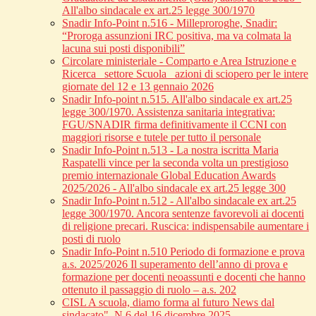
All'albo sindacale ex art.25 legge 300/1970
Snadir Info-Point n.516 - Milleproroghe, Snadir:
“Proroga assunzioni IRC positiva, ma va colmata la
lacuna sui posti disponibili”
Circolare ministeriale - Comparto e Area Istruzione e
Ricerca_ settore Scuola_ azioni di sciopero per le intere
giornate del 12 e 13 gennaio 2026
Snadir Info-point n.515. All'albo sindacale ex art.25
legge 300/1970. Assistenza sanitaria integrativa:
FGU/SNADIR firma definitivamente il CCNI con
maggiori risorse e tutele per tutto il personale
Snadir Info-Point n.513 - La nostra iscritta Maria
Raspatelli vince per la seconda volta un prestigioso
premio internazionale Global Education Awards
2025/2026 - All'albo sindacale ex art.25 legge 300
Snadir Info-Point n.512 - All'albo sindacale ex art.25
legge 300/1970. Ancora sentenze favorevoli ai docenti
di religione precari. Ruscica: indispensabile aumentare i
posti di ruolo
Snadir Info-Point n.510 Periodo di formazione e prova
a.s. 2025/2026 Il superamento dell’anno di prova e
formazione per docenti neoassunti e docenti che hanno
ottenuto il passaggio di ruolo – a.s. 202
CISL A scuola, diamo forma al futuro News dal
sindacato", N.6 del 16 dicembre 2025