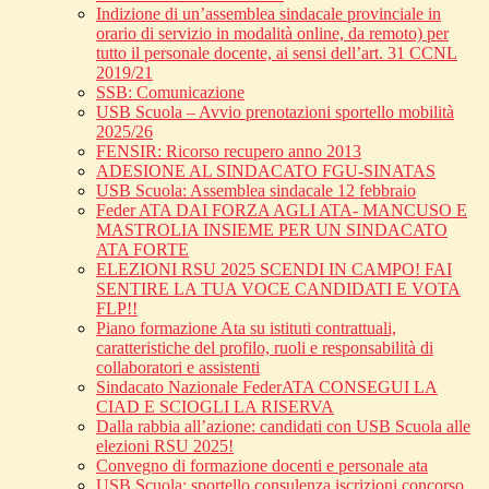
Indizione di un’assemblea sindacale provinciale in
orario di servizio in modalità online, da remoto) per
tutto il personale docente, ai sensi dell’art. 31 CCNL
2019/21
SSB: Comunicazione
USB Scuola – Avvio prenotazioni sportello mobilità
2025/26
FENSIR: Ricorso recupero anno 2013
ADESIONE AL SINDACATO FGU-SINATAS
USB Scuola: Assemblea sindacale 12 febbraio
Feder ATA DAI FORZA AGLI ATA- MANCUSO E
MASTROLIA INSIEME PER UN SINDACATO
ATA FORTE
ELEZIONI RSU 2025 SCENDI IN CAMPO! FAI
SENTIRE LA TUA VOCE CANDIDATI E VOTA
FLP!!
Piano formazione Ata su istituti contrattuali,
caratteristiche del profilo, ruoli e responsabilità di
collaboratori e assistenti
Sindacato Nazionale FederATA CONSEGUI LA
CIAD E SCIOGLI LA RISERVA
Dalla rabbia all’azione: candidati con USB Scuola alle
elezioni RSU 2025!
Convegno di formazione docenti e personale ata
USB Scuola: sportello consulenza iscrizioni concorso