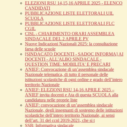
ELEZIONI RSU 14,15,16 APRILE 2025 - ELENCO
CANDIDATI
PUBBLICAZIONE LISTE ELETTORALI UIL
SCUOLA
PUBBLICAZIONE LISTE ELETTORALI FLC
CGIL
CISL - CHIARIMENTO ORARI ASSEMBLEA
SINDACALE DEL 2 APRILE PV
Nuove Indicazioni Nazionali 2025: la consultazione
farsa delle scuole
[SINDACATO DOCENTI - SADOC INFORMA] AI
DOCENTI - ALL'ALBO SINDACALE -
QUESTION TIME: MOBILITA' E PRECARI
ANIEF: Convocazione di un’assemblea sindacale
Nazionale telematica, di tutto il personale delle
istituzioni scolastiche di ogni ordine e grado dell’intero
territorio Nazionale
ANIEF: ELEZIONI RSU 14-16 APRILE 2025 –
ANIEF invita docenti e Ata di questa SCUOLA alla
candidatura nelle proprie liste
ANIEF: convocazione di un’assemblea sindacale
Nazionale, degli insegnanti di sostegno delle istituzioni
scolastiche dell’intero territorio Nazionale, ai sensi
dell’art. 31 del ccnl 2019-2021, che si t
SSB: Informativa sindacale