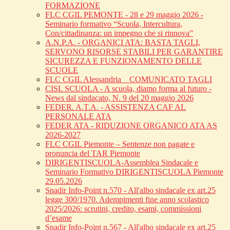
FORMAZIONE
FLC CGIL PEMONTE - 28 e 29 maggio 2026 -
Seminario formativo “Scuola, Intercultura,
Con/cittadinanza: un impegno che si rinnova”
A.N.P.A. - ORGANICI ATA: BASTA TAGLI,
SERVONO RISORSE STABILI PER GARANTIRE
SICUREZZA E FUNZIONAMENTO DELLE
SCUOLE
FLC CGIL Alessandria _ COMUNICATO TAGLI
CISL SCUOLA - A scuola, diamo forma al futuro -
News dal sindacato, N. 9 del 20 maggio 2026
FEDER. A.T.A. - ASSISTENZA CAF AL
PERSONALE ATA
FEDER ATA - RIDUZIONE ORGANICO ATA AS
2026-2027
FLC CGIL Piemonte – Sentenze non pagate e
pronuncia del TAR Piemonte
DIRIGENTISCUOLA-Assemblea Sindacale e
Seminario Formativo DIRIGENTISCUOLA Piemonte
29.05.2026
Snadir Info-Point n.570 - All'albo sindacale ex art.25
legge 300/1970. Adempimenti fine anno scolastico
2025/2026: scrutini, credito, esami, commissioni
d’esame
Snadir Info-Point n.567 - All'albo sindacale ex art.25