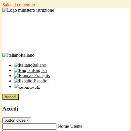
Salta al contenuto
Italiano
Italiano
English
Français
Español
عربى
Accedi
Accedi
button close
×
Nome Utente