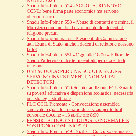
APRILE 2026
Snadir Info-Point n.554 - SCUOLA, RINNOVO
CCNL: bene firma parte economica ma servono
ulteriori risorse
Snadir Info-Point n.553 - Abuso di contratti a termine, il
Ministero condannato al risarcimento dei docenti di
religione precari
Snadir Info-point n.552 - Presidenti di Commissione
agli Esami di Stato: anche i docenti di religione possono
farlo!
Snadir Info-Point n.551 - Oggi alle 18:00 – Editoriale
Snadir Parleremo di tre temi centrali per i docenti di
religione.
USB SCUOLA: PER UNA SCUOLA SICURA
SERVONO INVESTIMENTI, NON METAL
DETECTOR!
Snadir Info-Point n.550-Senato, audizione FGU/Snadir
su povertà educativa e dispersione scolastica: necessaria
una strategia strutturale
FLC CGIL Piemonte - Convocazione assemblea
sindacale regionale in orario di servizio per tutto il
personale docente - 13 aprile ore 8:00
FENSIR - AI DOCENTI DI POSTO NORMALE E
SOSTEGNO COMUNICATO
Snadir Info-Point n.549 - Sicilia – Concorso ordinario –