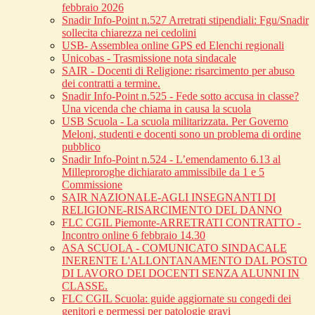
febbraio 2026
Snadir Info-Point n.527 Arretrati stipendiali: Fgu/Snadir
sollecita chiarezza nei cedolini
USB- Assemblea online GPS ed Elenchi regionali
Unicobas - Trasmissione nota sindacale
SAIR - Docenti di Religione: risarcimento per abuso
dei contratti a termine.
Snadir Info-Point n.525 - Fede sotto accusa in classe?
Una vicenda che chiama in causa la scuola
USB Scuola - La scuola militarizzata. Per Governo
Meloni, studenti e docenti sono un problema di ordine
pubblico
Snadir Info-Point n.524 - L’emendamento 6.13 al
Milleproroghe dichiarato ammissibile da 1 e 5
Commissione
SAIR NAZIONALE-AGLI INSEGNANTI DI
RELIGIONE-RISARCIMENTO DEL DANNO
FLC CGIL Piemonte-ARRETRATI CONTRATTO -
Incontro online 6 febbraio 14.30
ASA SCUOLA - COMUNICATO SINDACALE
INERENTE L'ALLONTANAMENTO DAL POSTO
DI LAVORO DEI DOCENTI SENZA ALUNNI IN
CLASSE.
FLC CGIL Scuola: guide aggiornate su congedi dei
genitori e permessi per patologie gravi