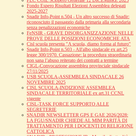
FLC CGIL Sciopero Generale 12 DICEMBRE 2025
Fondo Espero Risultati Elezioni Assemblea delegati
2025-2027
Snadir Info-Point n.504 - Un altro successo di Snadir:
riconosciuto il passaggio dalla primaria alla secondaria
senza penalizzazioni economiche
FeNSIR - GRAVE DISORGANIZZAZIONE NELLE
PROVE DELLE POSIZIONI ECONOMICHE ATA
Cisl scuola presenta "A scuola, diamo forma al futuro"
Snadir Info-Point n.503 - All'albo sindacale ex art.25
legge 300/1970. Cassazione: la procedura straordinaria
non sana l’abuso reiterato dei contratti a termine
CIGL-Convocazione assemblea provinciale sindacale
27/11/2025
USB SCUOLA-ASSEMBLEA SINDACALE 26
NOVEMBRE 2025
CISL SCUOLA-INDIZIONE ASSEMBLEA
SINDACALE TERRITORIALE ex art.31 CCNL
vigente
CISL-TASK FORCE SUPPORTO ALLE
SEGRETERIE
SNADIR NEWSLETTER GPS E GAE 2026/2028:
LA FGU/SNADIR CHIEDE AL MIM PARITÀ DI
TRATTAMENTO PER I DOCENTI DI RELIGIONE
CATTOLICA