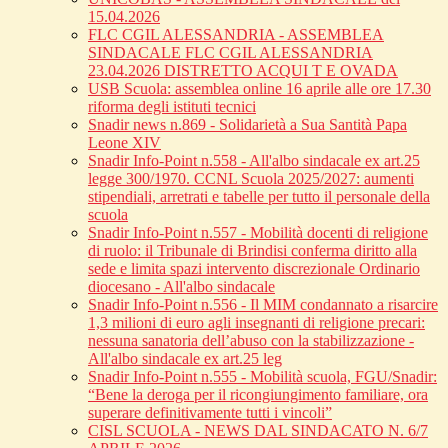
15.04.2026
FLC CGIL ALESSANDRIA - ASSEMBLEA
SINDACALE FLC CGIL ALESSANDRIA
23.04.2026 DISTRETTO ACQUI T E OVADA
USB Scuola: assemblea online 16 aprile alle ore 17.30
riforma degli istituti tecnici
Snadir news n.869 - Solidarietà a Sua Santità Papa
Leone XIV
Snadir Info-Point n.558 - All'albo sindacale ex art.25
legge 300/1970. CCNL Scuola 2025/2027: aumenti
stipendiali, arretrati e tabelle per tutto il personale della
scuola
Snadir Info-Point n.557 - Mobilità docenti di religione
di ruolo: il Tribunale di Brindisi conferma diritto alla
sede e limita spazi intervento discrezionale Ordinario
diocesano - All'albo sindacale
Snadir Info-Point n.556 - Il MIM condannato a risarcire
1,3 milioni di euro agli insegnanti di religione precari:
nessuna sanatoria dell’abuso con la stabilizzazione -
All'albo sindacale ex art.25 leg
Snadir Info-Point n.555 - Mobilità scuola, FGU/Snadir:
“Bene la deroga per il ricongiungimento familiare, ora
superare definitivamente tutti i vincoli”
CISL SCUOLA - NEWS DAL SINDACATO N. 6/7