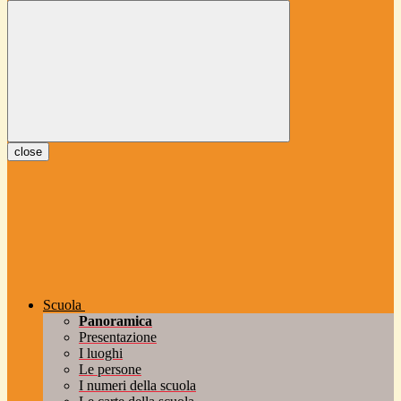
close
Scuola
Panoramica
Presentazione
I luoghi
Le persone
I numeri della scuola