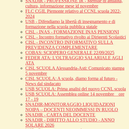
SNADIR - PROFESSIONE IR - Mensile di attualità,
cultura, informazione mese id novembre
FLC CGIL Piemonte relativo al CCNL scuola 2022-
2024
USB - Difendiamo la libertà di insegnamento e di
formazione nella scuola pubblica statale
CISL - INAS - FORMAZIONE INAS PENSIONI
CISL - Incontro formativo rivolto ai Dirigenti Scolastici
CISL - INCONTRO INFORMATIVO SULLA
PREVIDENZA COMPLEMENTARE
COBAS: SCIOPERO GENERALE 22/09/2025
FEDER ATA: L'OLTRAGGIO SALARIALE AGLI
ATA
CISL SCUOLA Alessandria-Asti: Comunicato stampa
5 novembre
CISL SCUOLA: A scuola, diamo forma al futuro -
News dal sindacato
USB SCUOLA: Prima analisi del nuovo CCNL scuola
USB SCUOLA: Assemblea online 14 novembre _ ore
17 - 19
SNADIR-MONITORAGGIO LIQUIDAZIONI
NOIPA – DOCENTI NEOIMMESSI IN RUOLO
SNADIR - CARTA DEL DOCENTE
SNADIR - DIRITTO ALLO STUDIO - ANNO
SOLARE 2026