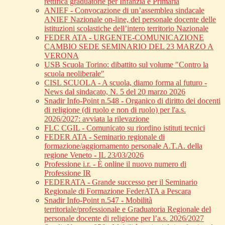
rettifica graduatorie per Infanzia e Primaria
ANIEF - Convocazione di un’assemblea sindacale
ANIEF Nazionale on-line, del personale docente delle
istituzioni scolastiche dell’intero territorio Nazionale
FEDER ATA - URGENTE-COMUNICAZIONE
CAMBIO SEDE SEMINARIO DEL 23 MARZO A
VERONA
USB Scuola Torino: dibattito sul volume "Contro la
scuola neoliberale"
CISL SCUOLA - A scuola, diamo forma al futuro -
News dal sindacato, N. 5 del 20 marzo 2026
Snadir Info-Point n.548 - Organico di diritto dei docenti
di religione (di ruolo e non di ruolo) per l'a.s.
2026/2027: avviata la rilevazione
FLC CGIL - Comunicato su riordino istituti tecnici
FEDER ATA - Seminario regionale di
formazione/aggiornamento personale A.T.A. della
regione Veneto - IL 23/03/2026
Professione i.r. - È online il nuovo numero di
Professione IR
FEDERATA - Grande successo per il Seminario
Regionale di Formazione FederATA a Pescara
Snadir Info-Point n.547 - Mobilità
territoriale/professionale e Graduatoria Regionale del
personale docente di religione per l’a.s. 2026/2027