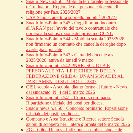
Snadir News n.856 - Mobilità territoriale/professionale
e Graduatoria Regionale del personale docente di
religione per l'a.s. 2026/2027
USB Scuola: apertura sportello mobilità 2026/27
Snadir Info-Point n.545 - Oggi il primo incontro
all’ARAN per l’avvio del tavolo contrattuale che
porterà alla sottoscrizione del prossimo CCNL
Snadir Info-Point n.544 - Mobilità scuola 2025/2028:
non firmiamo un contratto che cancella deroghe dopo
averle già applicate
Snadir Info-Point n.543 - Carta del docente a.s.
2025/2026: attiva da lunedì 9 marzo
Snadir Info-point n.542 PNRR, SCUOLA E
PERSONALE ATA: LE RICHIESTE DELLA
FEDERAZIONE GILDA– UNAMS/SNADIR AL
PARLAMENTO SUL DDL C. 2807
CISL scuola - A scuola, diamo forma al futuro - News
dal sindacato, N. 4 del 5 marzo 2026
Snadir Info-point n.541 - Concorso ordinario:
Ripartizione ufficiale dei posti per diocesi
Snadir news n. 850 - Concorso ordinario: Ripartizione
ufficiale dei posti per diocesi
Comparto e Area Istruzione e Ricerca settore Scuola
azioni di sciopero per l'intera giornata del 9 marzo 2026
FGU Gilda Unams - Indizione assemblea sindacale