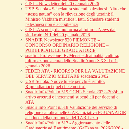
CISL - News letter del 20 Gennaio 2026
USB Scuola - Schedatura studenti palestinesi. Altro che
“stessa natura” con la rilevazione degli ucraini: il
Ministro Valditara mistifica i fatti. Schedare studenti
palestinesi non è accoglienza
CISL-A scuola, diamo forma al futuro - News dal
sindacato, N.1 del 20 gennaio 2026
SNADIR Newsletter 520 PIEMONTE –
CONCORSO ORDINARIO RELIGIONE –
PUBBLICATE LE GRADUATORIE
snadir - Professione IR: Mensile di attualità, cultura,
informazione a cura dello Snadir Anno XXXII n.1,
gennaio 2026
FEDER ATA - RICORSO PER LA VALUTAZIONE
DEL SERVIZIO MILITARE scadenza 28/02
USB Scuola. Nuove tutele per chi è iscritto.
Riprendiamoci quel che è nostro!
Snadir Info-Point n.519 CCNL Scuola 2022–2024: in
arrivo arretrati e incrementi stipendiali per docenti e
ATA
Snadir Info-Point n.518 Valutazione del servizio di
religione cattolica nelle GAE: iniziativa FGU/SNADIR
alla luce della pronuncia del TAR Lazio
Snadir Info-Point n.517 - Aggiornamento delle
Graduatorie ad Esaurimento (GaE) aa.ss. 2026/2028 -