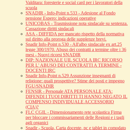
Valditara: foresterie e social card per i lavoratori della
scuola
SNADIR - Info-Point n.533 - Adesione al Fondo
pensione Espero: indicazioni operative
UNICOBAS - Trasmissione nota sindacale su sentenza.
Cassazione diritti sindacali
ASA - DIFFIDA per mancato rispetto della normativa
sul diritto alla proroga delle supplenze brevi.
Snadir Info-Point n.530 - All'albo sindacale ex art.25
legge 300/1970. Abuso dei contratti a termine oltre i 36
mesi - Nuovi ricorsi SNADIR
DIP: NAZIONALE UIL SCUOLA IRC RICORSO
PER L' ABUSO DEI CONTRATTI A TERMINE -
DOCENTI IRC
Snadir Info-Point n.529 Assunzione insegnanti di
religione: quali prospettive? Stime dei posti e impegno
FGU/SNADIR
FENSIR - Personale ATA PERSONALE ATA:
DIFENDI I TUOI DIRITTI TI HANNO NEGATO IL
COMPENSO INDIVIDUALE ACCESSORIO
(CIA)?
FLC CGIL - Dimensionamento rete scolastica Firma
per bloccare i commissariamenti delle Regioni e i tagli
agli organici
Snadir - Scuola, Carta docente, pc e tablet in comodato