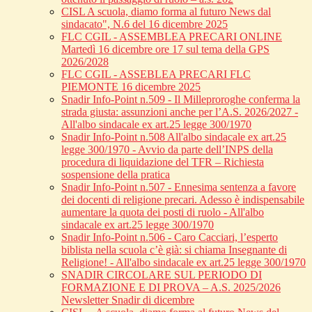
CISL A scuola, diamo forma al futuro News dal
sindacato", N.6 del 16 dicembre 2025
FLC CGIL - ASSEMBLEA PRECARI ONLINE
Martedì 16 dicembre ore 17 sul tema della GPS
2026/2028
FLC CGIL - ASSEBLEA PRECARI FLC
PIEMONTE 16 dicembre 2025
Snadir Info-Point n.509 - Il Milleproroghe conferma la
strada giusta: assunzioni anche per l’A.S. 2026/2027 -
All'albo sindacale ex art.25 legge 300/1970
Snadir Info-Point n.508 All'albo sindacale ex art.25
legge 300/1970 - Avvio da parte dell’INPS della
procedura di liquidazione del TFR – Richiesta
sospensione della pratica
Snadir Info-Point n.507 - Ennesima sentenza a favore
dei docenti di religione precari. Adesso è indispensabile
aumentare la quota dei posti di ruolo - All'albo
sindacale ex art.25 legge 300/1970
Snadir Info-Point n.506 - Caro Cacciari, l’esperto
biblista nella scuola c’è già: si chiama Insegnante di
Religione! - All'albo sindacale ex art.25 legge 300/1970
SNADIR CIRCOLARE SUL PERIODO DI
FORMAZIONE E DI PROVA – A.S. 2025/2026
Newsletter Snadir di dicembre