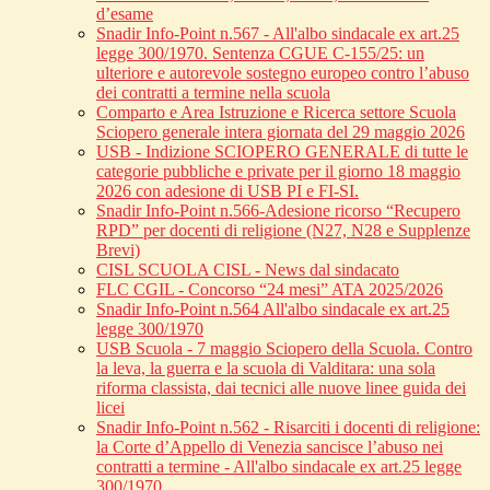
d’esame
Snadir Info-Point n.567 - All'albo sindacale ex art.25
legge 300/1970. Sentenza CGUE C‑155/25: un
ulteriore e autorevole sostegno europeo contro l’abuso
dei contratti a termine nella scuola
Comparto e Area Istruzione e Ricerca settore Scuola
Sciopero generale intera giornata del 29 maggio 2026
USB - Indizione SCIOPERO GENERALE di tutte le
categorie pubbliche e private per il giorno 18 maggio
2026 con adesione di USB PI e FI-SI.
Snadir Info-Point n.566-Adesione ricorso “Recupero
RPD” per docenti di religione (N27, N28 e Supplenze
Brevi)
CISL SCUOLA CISL - News dal sindacato
FLC CGIL - Concorso “24 mesi” ATA 2025/2026
Snadir Info-Point n.564 All'albo sindacale ex art.25
legge 300/1970
USB Scuola - 7 maggio Sciopero della Scuola. Contro
la leva, la guerra e la scuola di Valditara: una sola
riforma classista, dai tecnici alle nuove linee guida dei
licei
Snadir Info-Point n.562 - Risarciti i docenti di religione:
la Corte d’Appello di Venezia sancisce l’abuso nei
contratti a termine - All'albo sindacale ex art.25 legge
300/1970