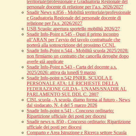
territoriale/professionale e Graduatoria Regionale del
personale docente di religione per l’a.s. 2026/2027
Snadir News n.856 - Mobilità territoriale/professionale
e Graduatoria Regionale del personale docente di
religione per l'a.s. 2026/2027
USB Scuola: apertura sportello mobilità 2026/27
Snadir Info-Point n.545 - Oggi il primo incontro
all’ARAN per l’avvio del tavolo contrattuale che
porterà alla sottoscrizione del prossimo CCNL
Snadir Info-Point n.544 - Mobilità scuola 2025/2028:
non firmiamo un contratto che cancella deroghe dopo
averle già applicate
Snadir Info-Point n.543 - Carta del docente a.s.
2025/2026: attiva da lunedì 9 marzo
Snadir Info-point n.542 PNRR, SCUOLA E
PERSONALE ATA: LE RICHIESTE DELLA
FEDERAZIONE GILDA– UNAMS/SNADIR AL
PARLAMENTO SUL DDL C. 2807
CISL scuola - A scuola, diamo forma al futuro - News
dal sindacato, N. 4 del 5 marzo 2026
Snadir Info-point n.541 - Concorso ordinario:
Ripartizione ufficiale dei posti per diocesi
Snadir news n. 850 - Concorso ordinario: Ripartizione
ufficiale dei posti per diocesi
Comparto e Area Istruzione e Ricerca settore Scuola