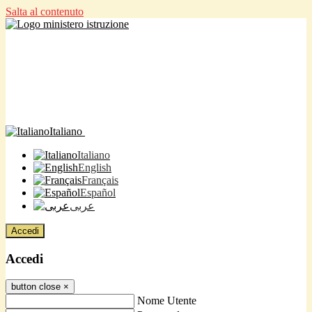
Salta al contenuto
Italiano
Italiano
English
Français
Español
عربى
Accedi
Accedi
button close
×
Nome Utente