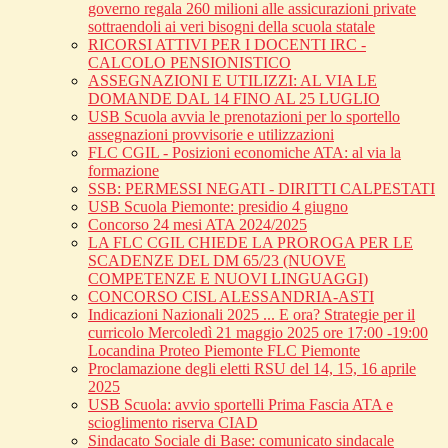
governo regala 260 milioni alle assicurazioni private
sottraendoli ai veri bisogni della scuola statale
RICORSI ATTIVI PER I DOCENTI IRC -
CALCOLO PENSIONISTICO
ASSEGNAZIONI E UTILIZZI: AL VIA LE
DOMANDE DAL 14 FINO AL 25 LUGLIO
USB Scuola avvia le prenotazioni per lo sportello
assegnazioni provvisorie e utilizzazioni
FLC CGIL - Posizioni economiche ATA: al via la
formazione
SSB: PERMESSI NEGATI - DIRITTI CALPESTATI
USB Scuola Piemonte: presidio 4 giugno
Concorso 24 mesi ATA 2024/2025
LA FLC CGIL CHIEDE LA PROROGA PER LE
SCADENZE DEL DM 65/23 (NUOVE
COMPETENZE E NUOVI LINGUAGGI)
CONCORSO CISL ALESSANDRIA-ASTI
Indicazioni Nazionali 2025 ... E ora? Strategie per il
curricolo Mercoledì 21 maggio 2025 ore 17:00 -19:00
Locandina Proteo Piemonte FLC Piemonte
Proclamazione degli eletti RSU del 14, 15, 16 aprile
2025
USB Scuola: avvio sportelli Prima Fascia ATA e
scioglimento riserva CIAD
Sindacato Sociale di Base: comunicato sindacale