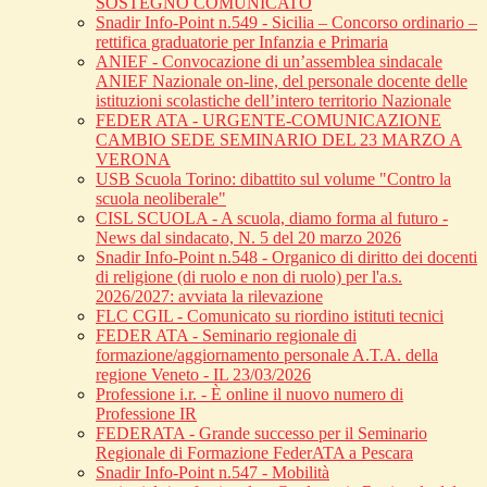
SOSTEGNO COMUNICATO
Snadir Info-Point n.549 - Sicilia – Concorso ordinario –
rettifica graduatorie per Infanzia e Primaria
ANIEF - Convocazione di un’assemblea sindacale
ANIEF Nazionale on-line, del personale docente delle
istituzioni scolastiche dell’intero territorio Nazionale
FEDER ATA - URGENTE-COMUNICAZIONE
CAMBIO SEDE SEMINARIO DEL 23 MARZO A
VERONA
USB Scuola Torino: dibattito sul volume "Contro la
scuola neoliberale"
CISL SCUOLA - A scuola, diamo forma al futuro -
News dal sindacato, N. 5 del 20 marzo 2026
Snadir Info-Point n.548 - Organico di diritto dei docenti
di religione (di ruolo e non di ruolo) per l'a.s.
2026/2027: avviata la rilevazione
FLC CGIL - Comunicato su riordino istituti tecnici
FEDER ATA - Seminario regionale di
formazione/aggiornamento personale A.T.A. della
regione Veneto - IL 23/03/2026
Professione i.r. - È online il nuovo numero di
Professione IR
FEDERATA - Grande successo per il Seminario
Regionale di Formazione FederATA a Pescara
Snadir Info-Point n.547 - Mobilità