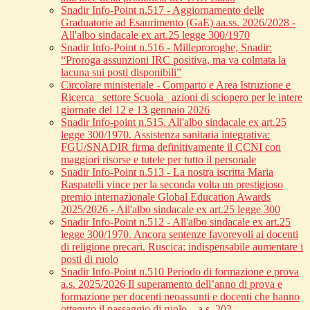
Snadir Info-Point n.517 - Aggiornamento delle
Graduatorie ad Esaurimento (GaE) aa.ss. 2026/2028 -
All'albo sindacale ex art.25 legge 300/1970
Snadir Info-Point n.516 - Milleproroghe, Snadir:
“Proroga assunzioni IRC positiva, ma va colmata la
lacuna sui posti disponibili”
Circolare ministeriale - Comparto e Area Istruzione e
Ricerca_ settore Scuola_ azioni di sciopero per le intere
giornate del 12 e 13 gennaio 2026
Snadir Info-point n.515. All'albo sindacale ex art.25
legge 300/1970. Assistenza sanitaria integrativa:
FGU/SNADIR firma definitivamente il CCNI con
maggiori risorse e tutele per tutto il personale
Snadir Info-Point n.513 - La nostra iscritta Maria
Raspatelli vince per la seconda volta un prestigioso
premio internazionale Global Education Awards
2025/2026 - All'albo sindacale ex art.25 legge 300
Snadir Info-Point n.512 - All'albo sindacale ex art.25
legge 300/1970. Ancora sentenze favorevoli ai docenti
di religione precari. Ruscica: indispensabile aumentare i
posti di ruolo
Snadir Info-Point n.510 Periodo di formazione e prova
a.s. 2025/2026 Il superamento dell’anno di prova e
formazione per docenti neoassunti e docenti che hanno
ottenuto il passaggio di ruolo – a.s. 202