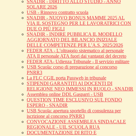
SNADIR - DIRITTO ALLO STUDIO - ANNO
SOLARE 2026
USB - Rinnovo contratto scuola
SNADIR - NUOVO BONUS MAMME 2025 AL
VIA IL SOSTEGNO PER LE LAVORATRICI CON
DUE O PIÙ FIGLI
SNADIR - INDIRE PUBBLICA IL MODELLO
AGGIORNATO DEL BILANCIO INIZIALE
DELLE COMPETENZE PER L’A.S. 2025/2026
FEDER ATA - L’oltraggio sistematico al personale
ATA Il personale ATA fuori dai vantaggi del decreto
FEDER ATA- Udienza Tribunale - Il servizio militare
USB Scuola: corso di preparazione al concorso
PNRR3
La FLC CGIL porta Passweb in tribunale
STIPENDI GARANTITI AI DOCENTI DI
RELIGIONE NEO IMMESSI IN RUOLO - SNADIR
Assemblea online DDL Gasparri - USB
QUESTION TIME ESCLUSIVO SUL FONDO
ESPERO - SNADIR
USB Scuola: apertura sportello di consulenza per
iscrizione al concorso PNRR3
CONVOCAZIONE ASSEMBLEA SINDACALE
REGIONALE - UIL SCUOLA RUA
DOCUMENTAZIONE DI RITO E