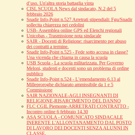
d’uso. Un'altra storia battaglia vinta
CISL SCUOLA News dal sindacato, N.2 del 5
febbraio 2026
Snadir Info-Point n.527 Arretrati stipendiali: Fgu/Snadir
sollecita chiarezza nei cedolini
USB- Assemblea online GPS ed Elenchi regionali
Unicobas - Trasmissione nota sindacale
SAIR - Docenti di Religione: risarcimento per abuso
dei contratti a termine.
Snadir Info-Point n.525 - Fede sotto accusa in classe?
Una vicenda che chiama in causa la scuola
USB Scuola - La scuola militarizzata. Per Governo
Meloni, studenti e docenti sono un problema di ordine
pubblico
Snadir Info-Point n.524 - L’emendamento 6.13 al
Milleproroghe dichiarato ammissibile da 1 e 5
Commissione
SAIR NAZIONALE-AGLI INSEGNANTI DI
RELIGIONE-RISARCIMENTO DEL DANNO
FLC CGIL Piemonte-ARRETRATI CONTRATTO -
Incontro online 6 febbraio 14.30
ASA SCUOLA - COMUNICATO SINDACALE
INERENTE L'ALLONTANAMENTO DAL POSTO
DI LAVORO DEI DOCENTI SENZA ALUNNI IN
CLASSE.