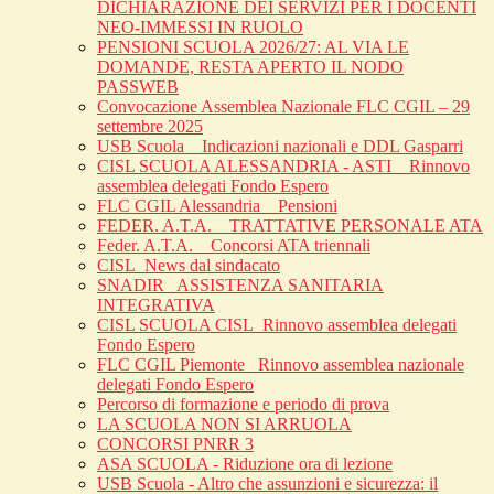
DICHIARAZIONE DEI SERVIZI PER I DOCENTI
NEO-IMMESSI IN RUOLO
PENSIONI SCUOLA 2026/27: AL VIA LE
DOMANDE, RESTA APERTO IL NODO
PASSWEB
Convocazione Assemblea Nazionale FLC CGIL – 29
settembre 2025
USB Scuola _ Indicazioni nazionali e DDL Gasparri
CISL SCUOLA ALESSANDRIA - ASTI _ Rinnovo
assemblea delegati Fondo Espero
FLC CGIL Alessandria _ Pensioni
FEDER. A.T.A. _ TRATTATIVE PERSONALE ATA
Feder. A.T.A. _ Concorsi ATA triennali
CISL_News dal sindacato
SNADIR_ ASSISTENZA SANITARIA
INTEGRATIVA
CISL SCUOLA CISL_Rinnovo assemblea delegati
Fondo Espero
FLC CGIL Piemonte _Rinnovo assemblea nazionale
delegati Fondo Espero
Percorso di formazione e periodo di prova
LA SCUOLA NON SI ARRUOLA
CONCORSI PNRR 3
ASA SCUOLA - Riduzione ora di lezione
USB Scuola - Altro che assunzioni e sicurezza: il