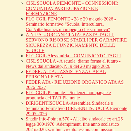
CISL SCUOLA PIEMONTE - CONNESSIONI:
COMUNITA', PARTECIPAZIONE E
FORMAZIONE
FLC CGIL PEMONTE - 28 e 29 maggio 2026 -
Seminario formativo “Scuola, Intercultura,
Con/cittadinanza: un impegno che si rinnova”
A.N.P.A. - ORGANICI ATA: BASTA TAGLI,
SERVONO RISORSE STABILI PER GARANTIRE
SICUREZZA E FUNZIONAMENTO DELLE
SCUOLE
FLC CGIL Alessandria _ COMUNICATO TAGLI
CISL SCUOLA - A scuola, diamo forma al futuro -
News dal sindacato, N. 9 del 20 maggio 2026
FEDER. A.T.A. - ASSISTENZA CAF AL
PERSONALE ATA
FEDER ATA - RIDUZIONE ORGANICO ATA AS
2026-2027
FLC CGIL Piemonte – Sentenze non pagate e
pronuncia del TAR Piemonte
DIRIGENTISCUOLA-Assemblea Sindacale e
Seminario Formativo DIRIGENTISCUOLA Piemonte
29.05.2026
Snadir Info-Point n.570 - All'albo sindacale ex art.25
legge 300/1970. Adempimenti fine anno scolastico
2025/2026: scrutini, credito, esami, commissioni