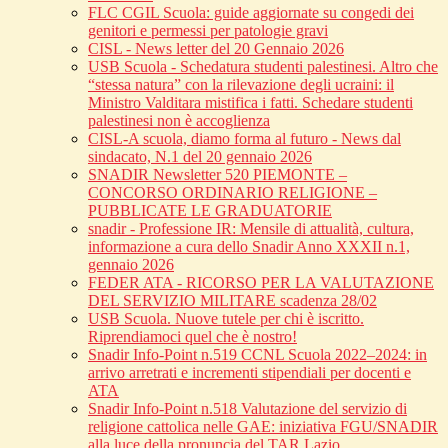
FLC CGIL Scuola: guide aggiornate su congedi dei
genitori e permessi per patologie gravi
CISL - News letter del 20 Gennaio 2026
USB Scuola - Schedatura studenti palestinesi. Altro che
“stessa natura” con la rilevazione degli ucraini: il
Ministro Valditara mistifica i fatti. Schedare studenti
palestinesi non è accoglienza
CISL-A scuola, diamo forma al futuro - News dal
sindacato, N.1 del 20 gennaio 2026
SNADIR Newsletter 520 PIEMONTE –
CONCORSO ORDINARIO RELIGIONE –
PUBBLICATE LE GRADUATORIE
snadir - Professione IR: Mensile di attualità, cultura,
informazione a cura dello Snadir Anno XXXII n.1,
gennaio 2026
FEDER ATA - RICORSO PER LA VALUTAZIONE
DEL SERVIZIO MILITARE scadenza 28/02
USB Scuola. Nuove tutele per chi è iscritto.
Riprendiamoci quel che è nostro!
Snadir Info-Point n.519 CCNL Scuola 2022–2024: in
arrivo arretrati e incrementi stipendiali per docenti e
ATA
Snadir Info-Point n.518 Valutazione del servizio di
religione cattolica nelle GAE: iniziativa FGU/SNADIR
alla luce della pronuncia del TAR Lazio