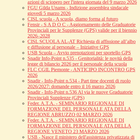
azioni di sciopero per l'intera giornata del 9 marzo 2026
FGU Gilda Unams - Indizione assemblea sindacale
giovedì 5 marzo 2026
CISL scuola - A scuola, diamo forma al futuro
Fensir - S A D O C - Aggiornamento delle Graduatorie
Provinciali per le Supplenze (GPS) valide per il biennio
2026–2028
CISL SCUOLA AL-AT Richiesta di affissione all’albo
e diffusione al personale – Iniziative GPS
USB Scuola – Avvio prenotazioni per sportello GPS
Snadir Info-Point n.535 - Genitorialità: le novità della
legge di bilancio 2026 per il personale della scuola
FLC CGIL Piemonte - ANTICIPO INCONTRO GPS
2026
Snadir - Info-Point n.534 - Part time docenti di ruolo
2026/2027: domande entro il 16 marzo 2026
Snadir - Info-Point n.536 Al via le nuove Graduatorie
Provinciali Supplenze (GPS)
Feder. A.T.A. - SEMINARIO REGIONALE DI
FORMAZIONE DEL PERSONALE ATA DELLA
REGIONE ABRUZZO 02 MARZO 2026
Feder. A.T.A. - SEMINARIO REGIONALE DI
FORMAZIONE DEL PERSONALE ATA DELLA
REGIONE VENETO 23 MARZO 2026
USB - Nasce il ministero dell'assistenza privatizzata di