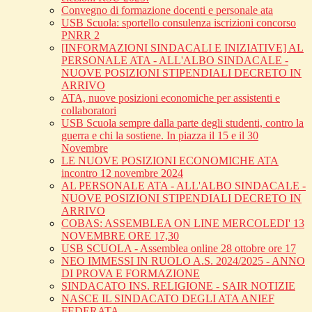
Convegno di formazione docenti e personale ata
USB Scuola: sportello consulenza iscrizioni concorso
PNRR 2
[INFORMAZIONI SINDACALI E INIZIATIVE] AL
PERSONALE ATA - ALL'ALBO SINDACALE -
NUOVE POSIZIONI STIPENDIALI DECRETO IN
ARRIVO
ATA, nuove posizioni economiche per assistenti e
collaboratori
USB Scuola sempre dalla parte degli studenti, contro la
guerra e chi la sostiene. In piazza il 15 e il 30
Novembre
LE NUOVE POSIZIONI ECONOMICHE ATA
incontro 12 novembre 2024
AL PERSONALE ATA - ALL'ALBO SINDACALE -
NUOVE POSIZIONI STIPENDIALI DECRETO IN
ARRIVO
COBAS: ASSEMBLEA ON LINE MERCOLEDI' 13
NOVEMBRE ORE 17,30
USB SCUOLA - Assemblea online 28 ottobre ore 17
NEO IMMESSI IN RUOLO A.S. 2024/2025 - ANNO
DI PROVA E FORMAZIONE
SINDACATO INS. RELIGIONE - SAIR NOTIZIE
NASCE IL SINDACATO DEGLI ATA ANIEF
FEDERATA