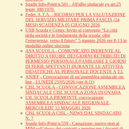
Snadir Info-Point n.561 - All'albo sindacale ex art.25
legge 300/1970.
Feder. A.T.A. - RICORSO PER LA VALUTAZIONE
DEL SERVIZIO MILITARE PRIMA FASCIA (24
MESI) SCADENZA 05 GIUGNO 2026
USB Scuola e Cestes: Invito al convegno “La crisi
della società e le fondamenta della scuola: oltre
l’emergenza, verso il futuro” 5 maggio 2026 ore 8-13 in
modalità online sincrona
ASA SCUOLA - COMUNICATO INERENTE AL
DIRITTO A FRUIRE DEI GIORNI RETRIBUITI DI
PERMESSO PERSONALE/FAMILIARE E GIORNI
DI FERIE SPETTANTI DURANTE LE ATTIVITÀ
DIDATTICHE AL PERSONALE DOCENTE A T.I.
ANIEF - Convocazione di un’assemblea sindacale on-
line - LUNEDÌ 25/05/2026 (ore 8-11)
CISL SCUOLA - CONVOCAZIONE ASSEMBLEA
SINDACALE CISL SCUOLA ZONA DI OVADA
UIL SCUOLA PIEMONTE convocazione
ASSEMBLEA SINDACALE REGIONALE,
MERCOLEDI’ 13 MAGGIO 2026
CISL SCUOLA CISL - NEWS DAL SINDACATO
N. 7
Snadir Info-Point n.559 - Cassazione: nuovo stop al
MIM sull’abuso dei contratti a termine per i docenti di