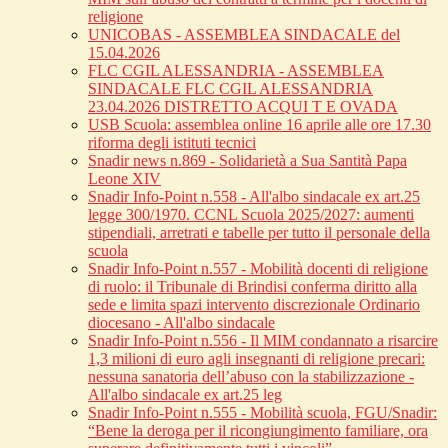
religione
UNICOBAS - ASSEMBLEA SINDACALE del
15.04.2026
FLC CGIL ALESSANDRIA - ASSEMBLEA
SINDACALE FLC CGIL ALESSANDRIA
23.04.2026 DISTRETTO ACQUI T E OVADA
USB Scuola: assemblea online 16 aprile alle ore 17.30
riforma degli istituti tecnici
Snadir news n.869 - Solidarietà a Sua Santità Papa
Leone XIV
Snadir Info-Point n.558 - All'albo sindacale ex art.25
legge 300/1970. CCNL Scuola 2025/2027: aumenti
stipendiali, arretrati e tabelle per tutto il personale della
scuola
Snadir Info-Point n.557 - Mobilità docenti di religione
di ruolo: il Tribunale di Brindisi conferma diritto alla
sede e limita spazi intervento discrezionale Ordinario
diocesano - All'albo sindacale
Snadir Info-Point n.556 - Il MIM condannato a risarcire
1,3 milioni di euro agli insegnanti di religione precari:
nessuna sanatoria dell’abuso con la stabilizzazione -
All'albo sindacale ex art.25 leg
Snadir Info-Point n.555 - Mobilità scuola, FGU/Snadir:
“Bene la deroga per il ricongiungimento familiare, ora