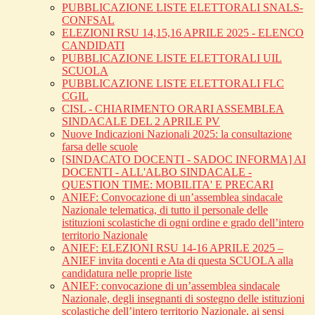
PUBBLICAZIONE LISTE ELETTORALI SNALS-
CONFSAL
ELEZIONI RSU 14,15,16 APRILE 2025 - ELENCO
CANDIDATI
PUBBLICAZIONE LISTE ELETTORALI UIL
SCUOLA
PUBBLICAZIONE LISTE ELETTORALI FLC
CGIL
CISL - CHIARIMENTO ORARI ASSEMBLEA
SINDACALE DEL 2 APRILE PV
Nuove Indicazioni Nazionali 2025: la consultazione
farsa delle scuole
[SINDACATO DOCENTI - SADOC INFORMA] AI
DOCENTI - ALL'ALBO SINDACALE -
QUESTION TIME: MOBILITA' E PRECARI
ANIEF: Convocazione di un’assemblea sindacale
Nazionale telematica, di tutto il personale delle
istituzioni scolastiche di ogni ordine e grado dell’intero
territorio Nazionale
ANIEF: ELEZIONI RSU 14-16 APRILE 2025 –
ANIEF invita docenti e Ata di questa SCUOLA alla
candidatura nelle proprie liste
ANIEF: convocazione di un’assemblea sindacale
Nazionale, degli insegnanti di sostegno delle istituzioni
scolastiche dell’intero territorio Nazionale, ai sensi