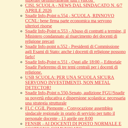
superare definitivamente tutti i vincoli”
CISL SCUOLA - NEWS DAL SINDACATO N. 6/7
APRILE 2026
Snadir Info-Point n.554 - SCUOLA, RINNOVO
CCNL: bene firma parte economica ma servono
ulteriori risorse
Snadir Info-Point n.553 - Abuso di contratti a termine, il
Ministero condannato al risarcimento dei docenti di
religione precari
Snadir Info-point n.552 - Presidenti di Commissione
agli Esami di Stato: anche i docenti di religione possono
farlo!
Snadir Info-Point n.551 - Oggi alle 18:00 – Editoriale
Snadir Parleremo di tre temi centrali per i docenti di
religione.
USB SCUOLA: PER UNA SCUOLA SICURA
SERVONO INVESTIMENTI, NON METAL
DETECTOR!
Snadir Info-Point n.550-Senato, audizione FGU/Snadir
su povertà educativa e dispersione scolastica: necessaria
una strategia strutturale
FLC CGIL Piemonte - Convocazione assemblea
sindacale regionale in orario di servizio per tutto il
personale docente - 13 aprile ore 8:00
FENSIR - AI DOCENTI DI POSTO NORMALE E