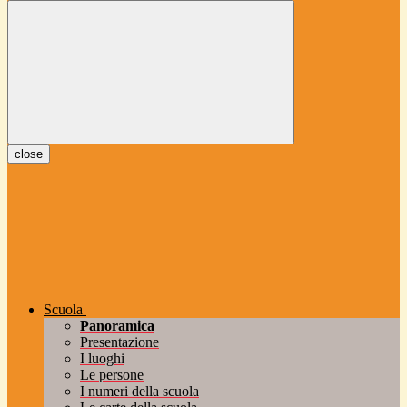
close
Scuola
Panoramica
Presentazione
I luoghi
Le persone
I numeri della scuola