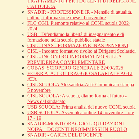
TRATTAMENTO PER I DOCENTI DI RELIGIONE
CATTOLICA
SNADIR - PROFESSIONE IR - Mensile di attualità,
cultura, informazione mese id novembre
FLC CGIL Piemonte relativo al CCNL scuola 2022-
2024
USB - Difendiamo la libertà di insegnamento e di
formazione nella scuola pubblica statale
CISL - INAS - FORMAZIONE INAS PENSIONI
CISL - Incontro formativo rivolto ai Dirigenti Scolastici
CISL - INCONTRO INFORMATIVO SULLA
PREVIDENZA COMPLEMENTARE
COBAS: SCIOPERO GENERALE 22/09/2025
FEDER ATA: L'OLTRAGGIO SALARIALE AGLI
ATA
CISL SCUOLA Alessandria-Asti: Comunicato stampa
5 novembre
CISL SCUOLA: A scuola, diamo forma al futuro -
News dal sindacato
USB SCUOLA: Prima analisi del nuovo CCNL scuola
USB SCUOLA: Assemblea online 14 novembre _ ore
17 - 19
SNADIR-MONITORAGGIO LIQUIDAZIONI
NOIPA – DOCENTI NEOIMMESSI IN RUOLO
SNADIR - CARTA DEL DOCENTE