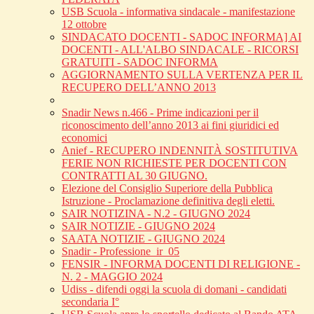
USB Scuola - informativa sindacale - manifestazione
12 ottobre
SINDACATO DOCENTI - SADOC INFORMA] AI
DOCENTI - ALL'ALBO SINDACALE - RICORSI
GRATUITI - SADOC INFORMA
AGGIORNAMENTO SULLA VERTENZA PER IL
RECUPERO DELL’ANNO 2013
Snadir News n.466 - Prime indicazioni per il
riconoscimento dell’anno 2013 ai fini giuridici ed
economici
Anief - RECUPERO INDENNITÀ SOSTITUTIVA
FERIE NON RICHIESTE PER DOCENTI CON
CONTRATTI AL 30 GIUGNO.
Elezione del Consiglio Superiore della Pubblica
Istruzione - Proclamazione definitiva degli eletti.
SAIR NOTIZINA - N.2 - GIUGNO 2024
SAIR NOTIZIE - GIUGNO 2024
SAATA NOTIZIE - GIUGNO 2024
Snadir - Professione_ir_05
FENSIR - INFORMA DOCENTI DI RELIGIONE -
N. 2 - MAGGIO 2024
Udiss - difendi oggi la scuola di domani - candidati
secondaria I°