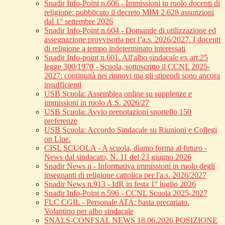
Snadir Info-Point n.606 - Immissioni in ruolo docenti di
religione: pubblicato il decreto MIM 2.628 assunzioni
dal 1° settembre 2026
Snadir Info-Point n.604 - Domande di utilizzazione ed
assegnazione provvisoria per l’a.s. 2026/2027. I docenti
di religione a tempo indeterminato interessati
Snadir Info-point n.601. All'albo sindacale ex art.25
legge 300/1970 - Scuola, sottoscritto il CCNL 2025-
2027: continuità nei rinnovi ma gli stipendi sono ancora
insufficienti
USB Scuola: Assemblea online su supplenze e
immissioni in ruolo A.S. 2026/27
USB Scuola: Avvio prenotazioni sportello 150
preferenze
USB Scuola: Accordo Sindacale su Riunioni e Collegi
on Line.
CISL SCUOLA - A scuola, diamo forma al futuro -
News dal sindacato, N. 11 del 23 giugno 2026
Snadir News n - Informativa immissioni in ruolo degli
insegnanti di religione cattolica per l'a.s. 2026/2027
Snadir News n.913 - IdR in festa 1° luglio 2026
Snadir Info-Point n.596 - CCNL Scuola 2025-2027
FLC CGIL - Personale ATA: basta precariato.
Volantino per albo sindacale
SNALS-CONFSAL NEWS 18.06.2026 POSIZIONE