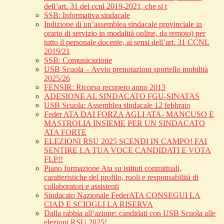
dell’art. 31 del ccnl 2019-2021, che si t
SSB: Informativa sindacale
Indizione di un’assemblea sindacale provinciale in
orario di servizio in modalità online, da remoto) per
tutto il personale docente, ai sensi dell’art. 31 CCNL
2019/21
SSB: Comunicazione
USB Scuola – Avvio prenotazioni sportello mobilità
2025/26
FENSIR: Ricorso recupero anno 2013
ADESIONE AL SINDACATO FGU-SINATAS
USB Scuola: Assemblea sindacale 12 febbraio
Feder ATA DAI FORZA AGLI ATA- MANCUSO E
MASTROLIA INSIEME PER UN SINDACATO
ATA FORTE
ELEZIONI RSU 2025 SCENDI IN CAMPO! FAI
SENTIRE LA TUA VOCE CANDIDATI E VOTA
FLP!!
Piano formazione Ata su istituti contrattuali,
caratteristiche del profilo, ruoli e responsabilità di
collaboratori e assistenti
Sindacato Nazionale FederATA CONSEGUI LA
CIAD E SCIOGLI LA RISERVA
Dalla rabbia all’azione: candidati con USB Scuola alle
elezioni RSU 2025!