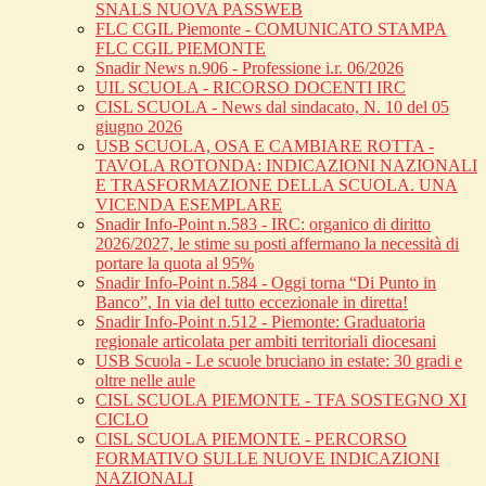
SNALS NUOVA PASSWEB
FLC CGIL Piemonte - COMUNICATO STAMPA
FLC CGIL PIEMONTE
Snadir News n.906 - Professione i.r. 06/2026
UIL SCUOLA - RICORSO DOCENTI IRC
CISL SCUOLA - News dal sindacato, N. 10 del 05
giugno 2026
USB SCUOLA, OSA E CAMBIARE ROTTA -
TAVOLA ROTONDA: INDICAZIONI NAZIONALI
E TRASFORMAZIONE DELLA SCUOLA. UNA
VICENDA ESEMPLARE
Snadir Info-Point n.583 - IRC: organico di diritto
2026/2027, le stime su posti affermano la necessità di
portare la quota al 95%
Snadir Info-Point n.584 - Oggi torna “Di Punto in
Banco”, In via del tutto eccezionale in diretta!
Snadir Info-Point n.512 - Piemonte: Graduatoria
regionale articolata per ambiti territoriali diocesani
USB Scuola - Le scuole bruciano in estate: 30 gradi e
oltre nelle aule
CISL SCUOLA PIEMONTE - TFA SOSTEGNO XI
CICLO
CISL SCUOLA PIEMONTE - PERCORSO
FORMATIVO SULLE NUOVE INDICAZIONI
NAZIONALI