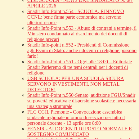
CISL SCUOLA - NEWS DAL SINDACATO N. 6/7
APRILE 2026
Snadir Info-Point n.554 - SCUOLA, RINNOVO
CCNL: bene firma parte economica ma servono
ulteriori risorse
Snadir Info-Point n.553 - Abuso di contratti a termine, il
Ministero condannato al risarcimento dei docenti di
religione precari
Snadir Info-point n.552 - Presidenti di Commissione
agli Esami di Stato: anche i docenti di religione possono
farlo!
Snadir Info-Point n.551 - Oggi alle 18:00 – Editoriale
Snadir Parleremo di tre temi centrali per i docenti di
religione.
USB SCUOLA: PER UNA SCUOLA SICURA
SERVONO INVESTIMENTI, NON METAL
DETECTOR!
Snadir Info-Point n.550-Senato, audizione FGU/Snadir
su povertà educativa e dispersione scolastica: necessaria
una strategia strutturale
FLC CGIL Piemonte - Convocazione assemblea
sindacale regionale in orario di servizio per tutto il
personale docente - 13 aprile ore 8:00
FENSIR - AI DOCENTI DI POSTO NORMALE E
SOSTEGNO COMUNICATO