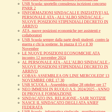
USB Scuola: sportello consulenza iscrizioni concorso
PNRR 2
[INFORMAZIONI SINDACALI E INIZIATIVE] AL
PERSONALE ATA - ALL'ALBO SINDACALE -
NUOVE POSIZIONI STIPENDIALI DECRETO IN
ARRIVO
ATA, nuove posizioni economiche per assistenti e
collaboratori
USB Scuola sempre dalla parte degli studenti, contro la
guerra e chi la sostiene. In piazza il 15 e il 30
Novembre
LE NUOVE POSIZIONI ECONOMICHE ATA
incontro 12 novembre 2024
AL PERSONALE ATA - ALL'ALBO SINDACALE -
NUOVE POSIZIONI STIPENDIALI DECRETO IN
ARRIVO
COBAS: ASSEMBLEA ON LINE MERCOLEDI' 13
NOVEMBRE ORE 17,30
USB SCUOLA - Assemblea online 28 ottobre ore 17
NEO IMMESSI IN RUOLO A.S. 2024/2025 - ANNO
DI PROVA E FORMAZIONE
SINDACATO INS. RELIGIONE - SAIR NOTIZIE
NASCE IL SINDACATO DEGLI ATA ANIEF
FEDERATA
USB Scuola - informativa sindacale - manifestazione