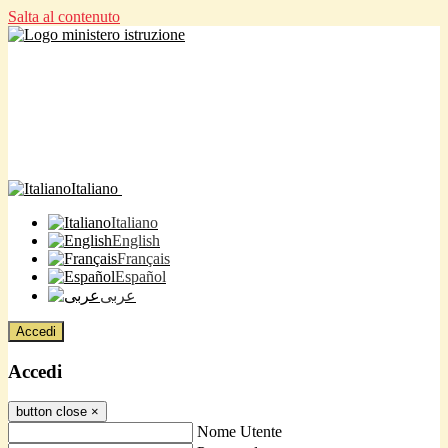
Salta al contenuto
Italiano
Italiano
English
Français
Español
عربى
Accedi
Accedi
button close
×
Nome Utente