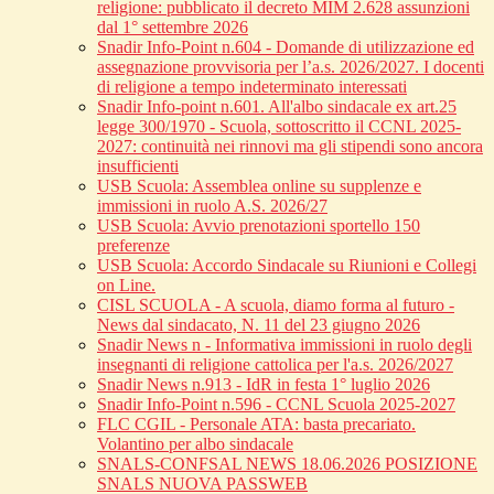
religione: pubblicato il decreto MIM 2.628 assunzioni
dal 1° settembre 2026
Snadir Info-Point n.604 - Domande di utilizzazione ed
assegnazione provvisoria per l’a.s. 2026/2027. I docenti
di religione a tempo indeterminato interessati
Snadir Info-point n.601. All'albo sindacale ex art.25
legge 300/1970 - Scuola, sottoscritto il CCNL 2025-
2027: continuità nei rinnovi ma gli stipendi sono ancora
insufficienti
USB Scuola: Assemblea online su supplenze e
immissioni in ruolo A.S. 2026/27
USB Scuola: Avvio prenotazioni sportello 150
preferenze
USB Scuola: Accordo Sindacale su Riunioni e Collegi
on Line.
CISL SCUOLA - A scuola, diamo forma al futuro -
News dal sindacato, N. 11 del 23 giugno 2026
Snadir News n - Informativa immissioni in ruolo degli
insegnanti di religione cattolica per l'a.s. 2026/2027
Snadir News n.913 - IdR in festa 1° luglio 2026
Snadir Info-Point n.596 - CCNL Scuola 2025-2027
FLC CGIL - Personale ATA: basta precariato.
Volantino per albo sindacale
SNALS-CONFSAL NEWS 18.06.2026 POSIZIONE
SNALS NUOVA PASSWEB