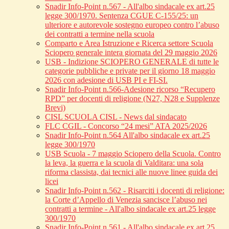
Snadir Info-Point n.567 - All'albo sindacale ex art.25
legge 300/1970. Sentenza CGUE C‑155/25: un
ulteriore e autorevole sostegno europeo contro l’abuso
dei contratti a termine nella scuola
Comparto e Area Istruzione e Ricerca settore Scuola
Sciopero generale intera giornata del 29 maggio 2026
USB - Indizione SCIOPERO GENERALE di tutte le
categorie pubbliche e private per il giorno 18 maggio
2026 con adesione di USB PI e FI-SI.
Snadir Info-Point n.566-Adesione ricorso “Recupero
RPD” per docenti di religione (N27, N28 e Supplenze
Brevi)
CISL SCUOLA CISL - News dal sindacato
FLC CGIL - Concorso “24 mesi” ATA 2025/2026
Snadir Info-Point n.564 All'albo sindacale ex art.25
legge 300/1970
USB Scuola - 7 maggio Sciopero della Scuola. Contro
la leva, la guerra e la scuola di Valditara: una sola
riforma classista, dai tecnici alle nuove linee guida dei
licei
Snadir Info-Point n.562 - Risarciti i docenti di religione:
la Corte d’Appello di Venezia sancisce l’abuso nei
contratti a termine - All'albo sindacale ex art.25 legge
300/1970
Snadir Info-Point n.561 - All'albo sindacale ex art.25