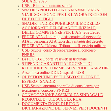
SOLARE 2026
USB - Rinnovo contratto scuola
SNADIR - NUOVO BONUS MAMME 2025 AL
VIA IL SOSTEGNO PER LE LAVORATRICI CON
DUE O PIÙ FIGLI
SNADIR - INDIRE PUBBLICA IL MODELLO
AGGIORNATO DEL BILANCIO INIZIALE
DELLE COMPETENZE PER L’A.S. 2025/2026
FEDER ATA - L’oltraggio sistematico al personale
ATA Il personale ATA fuori dai vantaggi del decreto
FEDER ATA- Udienza Tribunale - Il servizio militare
USB Scuola: corso di preparazione al concorso
PNRR3
La FLC CGIL porta Passweb in tribunale
STIPENDI GARANTITI AI DOCENTI DI
RELIGIONE NEO IMMESSI IN RUOLO - SNADIR
Assemblea online DDL Gasparri - USB
QUESTION TIME ESCLUSIVO SUL FONDO
ESPERO - SNADIR
USB Scuola: apertura sportello di consulenza per
iscrizione al concorso PNRR3
CONVOCAZIONE ASSEMBLEA SINDACALE
REGIONALE - UIL SCUOLA RUA
DOCUMENTAZIONE DI RITO E
DICHIARAZIONE DEI SERVIZI PER I DOCENTI