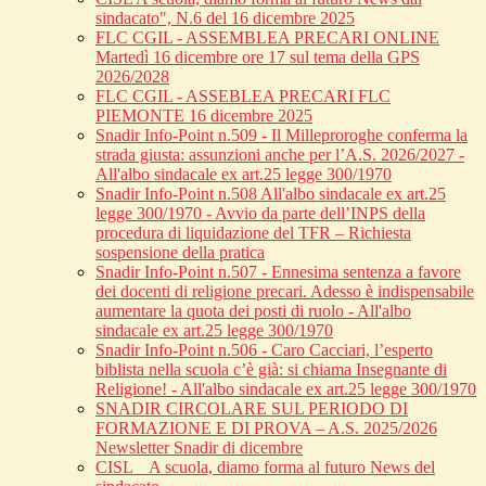
sindacato", N.6 del 16 dicembre 2025
FLC CGIL - ASSEMBLEA PRECARI ONLINE
Martedì 16 dicembre ore 17 sul tema della GPS
2026/2028
FLC CGIL - ASSEBLEA PRECARI FLC
PIEMONTE 16 dicembre 2025
Snadir Info-Point n.509 - Il Milleproroghe conferma la
strada giusta: assunzioni anche per l’A.S. 2026/2027 -
All'albo sindacale ex art.25 legge 300/1970
Snadir Info-Point n.508 All'albo sindacale ex art.25
legge 300/1970 - Avvio da parte dell’INPS della
procedura di liquidazione del TFR – Richiesta
sospensione della pratica
Snadir Info-Point n.507 - Ennesima sentenza a favore
dei docenti di religione precari. Adesso è indispensabile
aumentare la quota dei posti di ruolo - All'albo
sindacale ex art.25 legge 300/1970
Snadir Info-Point n.506 - Caro Cacciari, l’esperto
biblista nella scuola c’è già: si chiama Insegnante di
Religione! - All'albo sindacale ex art.25 legge 300/1970
SNADIR CIRCOLARE SUL PERIODO DI
FORMAZIONE E DI PROVA – A.S. 2025/2026
Newsletter Snadir di dicembre
CISL _ A scuola, diamo forma al futuro News del