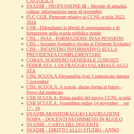
CATTOLICA
SNADIR - PROFESSIONE IR - Mensile di attualità,
cultura, informazione mese id novembre
FLC CGIL Piemonte relativo al CCNL scuola 2022-
2024
USB - Difendiamo la libertà di insegnamento e di
formazione nella scuola pubblica statale
CISL - INAS - FORMAZIONE INAS PENSIONI
CISL - Incontro formativo rivolto ai Dirigenti Scolastici
CISL - INCONTRO INFORMATIVO SULLA
PREVIDENZA COMPLEMENTARE
COBAS: SCIOPERO GENERALE 22/09/2025
FEDER ATA: L'OLTRAGGIO SALARIALE AGLI
ATA
CISL SCUOLA Alessandria-Asti: Comunicato stampa
5 novembre
CISL SCUOLA: A scuola, diamo forma al futuro -
News dal sindacato
USB SCUOLA: Prima analisi del nuovo CCNL scuola
USB SCUOLA: Assemblea online 14 novembre _ ore
17 - 19
SNADIR-MONITORAGGIO LIQUIDAZIONI
NOIPA – DOCENTI NEOIMMESSI IN RUOLO
SNADIR - CARTA DEL DOCENTE
SNADIR - DIRITTO ALLO STUDIO - ANNO