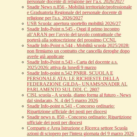
personale docente di religione per l’a.s. 2026/2027
Snadir News n.856 - Mobilità territoriale/professionale
e Graduatoria Regionale del personale docente di
religione per l'a.s. 2026/2027
USB Scuola: apertura sportello mobilità 2026/27
Snadir Info-Point n.545 - Oggi il primo incontro
all’ARAN per l’avvio del tavolo contrattuale che
porterà alla sottoscrizione del prossimo CCNL
Snadir Info-Point n.544 - Mobilità scuola 2025/2028:
non firmiamo un contratto che cancella deroghe dopo
averle già applicate
Snadir Info-Point n.543 - Carta del docente a.s.
2025/2026: attiva da lunedì 9 marzo
Snadir Info-point n.542 PNRR, SCUOLA E
PERSONALE ATA: LE RICHIESTE DELLA
FEDERAZIONE GILDA– UNAMS/SNADIR AL
PARLAMENTO SUL DDL C. 2807
CISL scuola - A scuola, diamo forma al futuro - News
dal sindacato, N. 4 del 5 marzo 2026
Snadir Info-point n.541 - Concorso ordinario:
Ripartizione ufficiale dei posti per diocesi
Snadir news n. 850 - Concorso ordinario: Ripartizione
ufficiale dei posti per diocesi
Comparto e Area Istruzione e Ricerca settore Scuola
azioni di sciopero per l'intera giornata del 9 marzo 2026