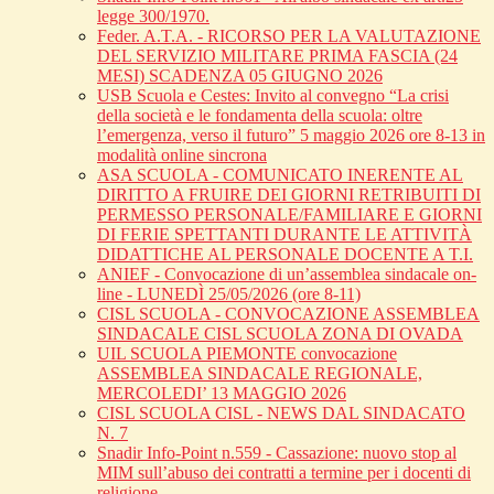
legge 300/1970.
Feder. A.T.A. - RICORSO PER LA VALUTAZIONE
DEL SERVIZIO MILITARE PRIMA FASCIA (24
MESI) SCADENZA 05 GIUGNO 2026
USB Scuola e Cestes: Invito al convegno “La crisi
della società e le fondamenta della scuola: oltre
l’emergenza, verso il futuro” 5 maggio 2026 ore 8-13 in
modalità online sincrona
ASA SCUOLA - COMUNICATO INERENTE AL
DIRITTO A FRUIRE DEI GIORNI RETRIBUITI DI
PERMESSO PERSONALE/FAMILIARE E GIORNI
DI FERIE SPETTANTI DURANTE LE ATTIVITÀ
DIDATTICHE AL PERSONALE DOCENTE A T.I.
ANIEF - Convocazione di un’assemblea sindacale on-
line - LUNEDÌ 25/05/2026 (ore 8-11)
CISL SCUOLA - CONVOCAZIONE ASSEMBLEA
SINDACALE CISL SCUOLA ZONA DI OVADA
UIL SCUOLA PIEMONTE convocazione
ASSEMBLEA SINDACALE REGIONALE,
MERCOLEDI’ 13 MAGGIO 2026
CISL SCUOLA CISL - NEWS DAL SINDACATO
N. 7
Snadir Info-Point n.559 - Cassazione: nuovo stop al
MIM sull’abuso dei contratti a termine per i docenti di
religione