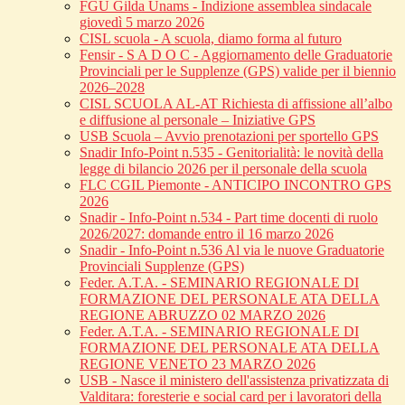
FGU Gilda Unams - Indizione assemblea sindacale
giovedì 5 marzo 2026
CISL scuola - A scuola, diamo forma al futuro
Fensir - S A D O C - Aggiornamento delle Graduatorie
Provinciali per le Supplenze (GPS) valide per il biennio
2026–2028
CISL SCUOLA AL-AT Richiesta di affissione all’albo
e diffusione al personale – Iniziative GPS
USB Scuola – Avvio prenotazioni per sportello GPS
Snadir Info-Point n.535 - Genitorialità: le novità della
legge di bilancio 2026 per il personale della scuola
FLC CGIL Piemonte - ANTICIPO INCONTRO GPS
2026
Snadir - Info-Point n.534 - Part time docenti di ruolo
2026/2027: domande entro il 16 marzo 2026
Snadir - Info-Point n.536 Al via le nuove Graduatorie
Provinciali Supplenze (GPS)
Feder. A.T.A. - SEMINARIO REGIONALE DI
FORMAZIONE DEL PERSONALE ATA DELLA
REGIONE ABRUZZO 02 MARZO 2026
Feder. A.T.A. - SEMINARIO REGIONALE DI
FORMAZIONE DEL PERSONALE ATA DELLA
REGIONE VENETO 23 MARZO 2026
USB - Nasce il ministero dell'assistenza privatizzata di
Valditara: foresterie e social card per i lavoratori della