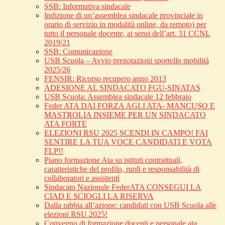
SSB: Informativa sindacale
Indizione di un’assemblea sindacale provinciale in
orario di servizio in modalità online, da remoto) per
tutto il personale docente, ai sensi dell’art. 31 CCNL
2019/21
SSB: Comunicazione
USB Scuola – Avvio prenotazioni sportello mobilità
2025/26
FENSIR: Ricorso recupero anno 2013
ADESIONE AL SINDACATO FGU-SINATAS
USB Scuola: Assemblea sindacale 12 febbraio
Feder ATA DAI FORZA AGLI ATA- MANCUSO E
MASTROLIA INSIEME PER UN SINDACATO
ATA FORTE
ELEZIONI RSU 2025 SCENDI IN CAMPO! FAI
SENTIRE LA TUA VOCE CANDIDATI E VOTA
FLP!!
Piano formazione Ata su istituti contrattuali,
caratteristiche del profilo, ruoli e responsabilità di
collaboratori e assistenti
Sindacato Nazionale FederATA CONSEGUI LA
CIAD E SCIOGLI LA RISERVA
Dalla rabbia all’azione: candidati con USB Scuola alle
elezioni RSU 2025!
Convegno di formazione docenti e personale ata