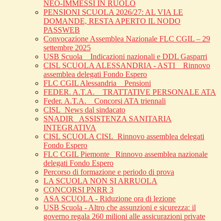
NEO-IMMESSI IN RUOLO
PENSIONI SCUOLA 2026/27: AL VIA LE
DOMANDE, RESTA APERTO IL NODO
PASSWEB
Convocazione Assemblea Nazionale FLC CGIL – 29
settembre 2025
USB Scuola _ Indicazioni nazionali e DDL Gasparri
CISL SCUOLA ALESSANDRIA - ASTI _ Rinnovo
assemblea delegati Fondo Espero
FLC CGIL Alessandria _ Pensioni
FEDER. A.T.A. _ TRATTATIVE PERSONALE ATA
Feder. A.T.A. _ Concorsi ATA triennali
CISL_News dal sindacato
SNADIR_ ASSISTENZA SANITARIA
INTEGRATIVA
CISL SCUOLA CISL_Rinnovo assemblea delegati
Fondo Espero
FLC CGIL Piemonte _Rinnovo assemblea nazionale
delegati Fondo Espero
Percorso di formazione e periodo di prova
LA SCUOLA NON SI ARRUOLA
CONCORSI PNRR 3
ASA SCUOLA - Riduzione ora di lezione
USB Scuola - Altro che assunzioni e sicurezza: il
governo regala 260 milioni alle assicurazioni private