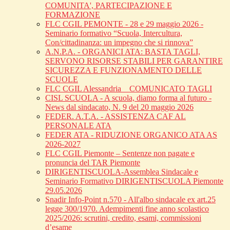
COMUNITA', PARTECIPAZIONE E
FORMAZIONE
FLC CGIL PEMONTE - 28 e 29 maggio 2026 -
Seminario formativo “Scuola, Intercultura,
Con/cittadinanza: un impegno che si rinnova”
A.N.P.A. - ORGANICI ATA: BASTA TAGLI,
SERVONO RISORSE STABILI PER GARANTIRE
SICUREZZA E FUNZIONAMENTO DELLE
SCUOLE
FLC CGIL Alessandria _ COMUNICATO TAGLI
CISL SCUOLA - A scuola, diamo forma al futuro -
News dal sindacato, N. 9 del 20 maggio 2026
FEDER. A.T.A. - ASSISTENZA CAF AL
PERSONALE ATA
FEDER ATA - RIDUZIONE ORGANICO ATA AS
2026-2027
FLC CGIL Piemonte – Sentenze non pagate e
pronuncia del TAR Piemonte
DIRIGENTISCUOLA-Assemblea Sindacale e
Seminario Formativo DIRIGENTISCUOLA Piemonte
29.05.2026
Snadir Info-Point n.570 - All'albo sindacale ex art.25
legge 300/1970. Adempimenti fine anno scolastico
2025/2026: scrutini, credito, esami, commissioni
d’esame