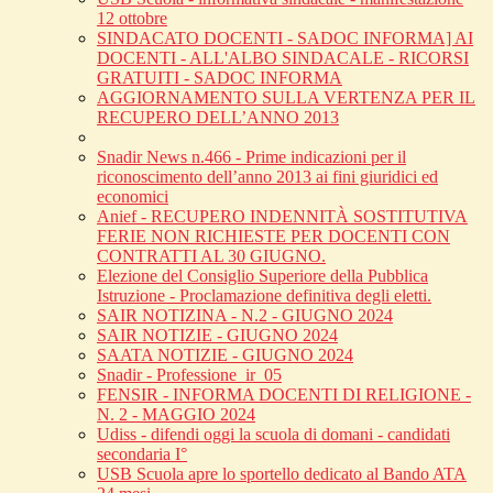
12 ottobre
SINDACATO DOCENTI - SADOC INFORMA] AI
DOCENTI - ALL'ALBO SINDACALE - RICORSI
GRATUITI - SADOC INFORMA
AGGIORNAMENTO SULLA VERTENZA PER IL
RECUPERO DELL’ANNO 2013
Snadir News n.466 - Prime indicazioni per il
riconoscimento dell’anno 2013 ai fini giuridici ed
economici
Anief - RECUPERO INDENNITÀ SOSTITUTIVA
FERIE NON RICHIESTE PER DOCENTI CON
CONTRATTI AL 30 GIUGNO.
Elezione del Consiglio Superiore della Pubblica
Istruzione - Proclamazione definitiva degli eletti.
SAIR NOTIZINA - N.2 - GIUGNO 2024
SAIR NOTIZIE - GIUGNO 2024
SAATA NOTIZIE - GIUGNO 2024
Snadir - Professione_ir_05
FENSIR - INFORMA DOCENTI DI RELIGIONE -
N. 2 - MAGGIO 2024
Udiss - difendi oggi la scuola di domani - candidati
secondaria I°
USB Scuola apre lo sportello dedicato al Bando ATA