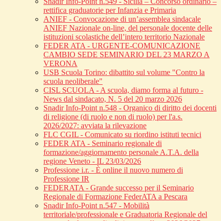
Snadir Info-Point n.549 - Sicilia – Concorso ordinario –
rettifica graduatorie per Infanzia e Primaria
ANIEF - Convocazione di un’assemblea sindacale
ANIEF Nazionale on-line, del personale docente delle
istituzioni scolastiche dell’intero territorio Nazionale
FEDER ATA - URGENTE-COMUNICAZIONE
CAMBIO SEDE SEMINARIO DEL 23 MARZO A
VERONA
USB Scuola Torino: dibattito sul volume "Contro la
scuola neoliberale"
CISL SCUOLA - A scuola, diamo forma al futuro -
News dal sindacato, N. 5 del 20 marzo 2026
Snadir Info-Point n.548 - Organico di diritto dei docenti
di religione (di ruolo e non di ruolo) per l'a.s.
2026/2027: avviata la rilevazione
FLC CGIL - Comunicato su riordino istituti tecnici
FEDER ATA - Seminario regionale di
formazione/aggiornamento personale A.T.A. della
regione Veneto - IL 23/03/2026
Professione i.r. - È online il nuovo numero di
Professione IR
FEDERATA - Grande successo per il Seminario
Regionale di Formazione FederATA a Pescara
Snadir Info-Point n.547 - Mobilità
territoriale/professionale e Graduatoria Regionale del