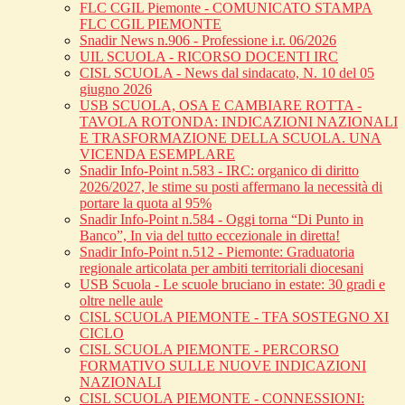
FLC CGIL Piemonte - COMUNICATO STAMPA
FLC CGIL PIEMONTE
Snadir News n.906 - Professione i.r. 06/2026
UIL SCUOLA - RICORSO DOCENTI IRC
CISL SCUOLA - News dal sindacato, N. 10 del 05
giugno 2026
USB SCUOLA, OSA E CAMBIARE ROTTA -
TAVOLA ROTONDA: INDICAZIONI NAZIONALI
E TRASFORMAZIONE DELLA SCUOLA. UNA
VICENDA ESEMPLARE
Snadir Info-Point n.583 - IRC: organico di diritto
2026/2027, le stime su posti affermano la necessità di
portare la quota al 95%
Snadir Info-Point n.584 - Oggi torna “Di Punto in
Banco”, In via del tutto eccezionale in diretta!
Snadir Info-Point n.512 - Piemonte: Graduatoria
regionale articolata per ambiti territoriali diocesani
USB Scuola - Le scuole bruciano in estate: 30 gradi e
oltre nelle aule
CISL SCUOLA PIEMONTE - TFA SOSTEGNO XI
CICLO
CISL SCUOLA PIEMONTE - PERCORSO
FORMATIVO SULLE NUOVE INDICAZIONI
NAZIONALI
CISL SCUOLA PIEMONTE - CONNESSIONI: