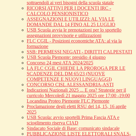
sottraendoli ai veri bisogni della scuola statale
RICORSI ATTIVI PER I DOCENTI IRC -
CALCOLO PENSIONISTICO
ASSEGNAZIONI E UTILIZZI: AL VIA LE
DOMANDE DAL 14 FINO AL 25 LUGLIO
USB Scuola avvia le prenotazioni per lo sportello
assegnazioni provvisorie e utilizzazioni
FLC CGIL - Posizioni economiche ATA: al via la
formazione
SSB: PERMESSI NEGATI - DIRITTI CALPESTATI
USB Scuola Piemonte: presidio 4 giugno
Concorso 24 mesi ATA 2024/2025
LA FLC CGIL CHIEDE LA PROROGA PER LE
SCADENZE DEL DM 65/23 (NUOVE
COMPETENZE E NUOVI LINGUAGGI)
CONCORSO CISL ALESSANDRIA-ASTI
Indicazioni Nazionali 2025 ... E ora? Strategie per il
curricolo Mercoledì 21 maggio 2025 ore 17:00 -19:00
Locandina Proteo Piemonte FLC Piemonte
Proclamazione degli eletti RSU del 14, 15, 16 aprile
2025
USB Scuola: avvio sportelli Prima Fascia ATA e
scioglimento riserva CIAD
Sindacato Sociale di Base: comunicato sindacale
PUBBLICAZIONE LISTE ELETTORALI SNALS-