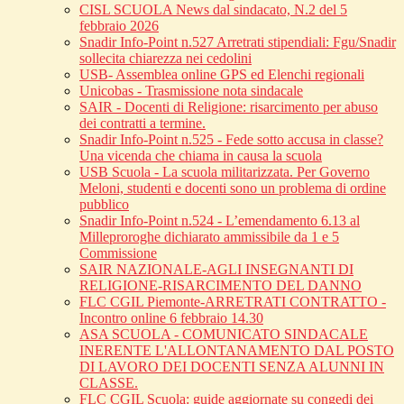
CISL SCUOLA News dal sindacato, N.2 del 5
febbraio 2026
Snadir Info-Point n.527 Arretrati stipendiali: Fgu/Snadir
sollecita chiarezza nei cedolini
USB- Assemblea online GPS ed Elenchi regionali
Unicobas - Trasmissione nota sindacale
SAIR - Docenti di Religione: risarcimento per abuso
dei contratti a termine.
Snadir Info-Point n.525 - Fede sotto accusa in classe?
Una vicenda che chiama in causa la scuola
USB Scuola - La scuola militarizzata. Per Governo
Meloni, studenti e docenti sono un problema di ordine
pubblico
Snadir Info-Point n.524 - L’emendamento 6.13 al
Milleproroghe dichiarato ammissibile da 1 e 5
Commissione
SAIR NAZIONALE-AGLI INSEGNANTI DI
RELIGIONE-RISARCIMENTO DEL DANNO
FLC CGIL Piemonte-ARRETRATI CONTRATTO -
Incontro online 6 febbraio 14.30
ASA SCUOLA - COMUNICATO SINDACALE
INERENTE L'ALLONTANAMENTO DAL POSTO
DI LAVORO DEI DOCENTI SENZA ALUNNI IN
CLASSE.
FLC CGIL Scuola: guide aggiornate su congedi dei