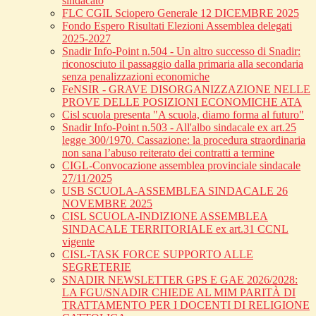
sindacato
FLC CGIL Sciopero Generale 12 DICEMBRE 2025
Fondo Espero Risultati Elezioni Assemblea delegati
2025-2027
Snadir Info-Point n.504 - Un altro successo di Snadir:
riconosciuto il passaggio dalla primaria alla secondaria
senza penalizzazioni economiche
FeNSIR - GRAVE DISORGANIZZAZIONE NELLE
PROVE DELLE POSIZIONI ECONOMICHE ATA
Cisl scuola presenta "A scuola, diamo forma al futuro"
Snadir Info-Point n.503 - All'albo sindacale ex art.25
legge 300/1970. Cassazione: la procedura straordinaria
non sana l’abuso reiterato dei contratti a termine
CIGL-Convocazione assemblea provinciale sindacale
27/11/2025
USB SCUOLA-ASSEMBLEA SINDACALE 26
NOVEMBRE 2025
CISL SCUOLA-INDIZIONE ASSEMBLEA
SINDACALE TERRITORIALE ex art.31 CCNL
vigente
CISL-TASK FORCE SUPPORTO ALLE
SEGRETERIE
SNADIR NEWSLETTER GPS E GAE 2026/2028:
LA FGU/SNADIR CHIEDE AL MIM PARITÀ DI
TRATTAMENTO PER I DOCENTI DI RELIGIONE