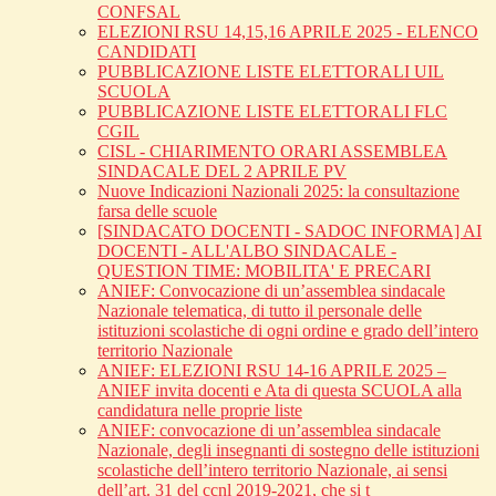
CONFSAL
ELEZIONI RSU 14,15,16 APRILE 2025 - ELENCO
CANDIDATI
PUBBLICAZIONE LISTE ELETTORALI UIL
SCUOLA
PUBBLICAZIONE LISTE ELETTORALI FLC
CGIL
CISL - CHIARIMENTO ORARI ASSEMBLEA
SINDACALE DEL 2 APRILE PV
Nuove Indicazioni Nazionali 2025: la consultazione
farsa delle scuole
[SINDACATO DOCENTI - SADOC INFORMA] AI
DOCENTI - ALL'ALBO SINDACALE -
QUESTION TIME: MOBILITA' E PRECARI
ANIEF: Convocazione di un’assemblea sindacale
Nazionale telematica, di tutto il personale delle
istituzioni scolastiche di ogni ordine e grado dell’intero
territorio Nazionale
ANIEF: ELEZIONI RSU 14-16 APRILE 2025 –
ANIEF invita docenti e Ata di questa SCUOLA alla
candidatura nelle proprie liste
ANIEF: convocazione di un’assemblea sindacale
Nazionale, degli insegnanti di sostegno delle istituzioni
scolastiche dell’intero territorio Nazionale, ai sensi
dell’art. 31 del ccnl 2019-2021, che si t