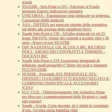
scuola
SNADIR - Info-Point n.533 - Adesione al Fondo
pensione Espero: indicazioni operative
UNICOBAS - Trasmissione nota sindacale su sentenza.
Cassazione diritti sindacali
ASA - DIFFIDA per mancato rispetto della normativa
sul diritto alla proroga delle supplenze brevi.
Snadir Info-Point n.530 - All'albo sindacale ex art.25
legge 300/1970. Abuso dei contratti a termine oltre i 36
mesi - Nuovi ricorsi SNADIR
DIP: NAZIONALE UIL SCUOLA IRC RICORSO
PER L' ABUSO DEI CONTRATTI A TERMINE -
DOCENTI IRC
Snadir Info-Point n.529 Assunzione insegnanti di
religione: quali prospettive? Stime dei posti e impegno
FGU/SNADIR
FENSIR - Personale ATA PERSONALE ATA:
DIFENDI I TUOI DIRITTI TI HANNO NEGATO IL
COMPENSO INDIVIDUALE ACCESSORIO
(CIA)?
FLC CGIL - Dimensionamento rete scolastica Firma
per bloccare i commissariamenti delle Regioni e i tagli
agli organici
Snadir - Scuola, Carta docente, pc e tablet in comodato
d’uso. Un'altra storia battaglia vinta