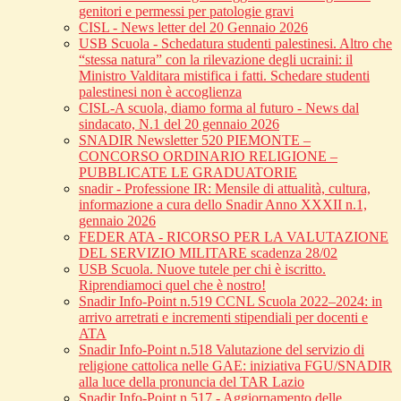
genitori e permessi per patologie gravi
CISL - News letter del 20 Gennaio 2026
USB Scuola - Schedatura studenti palestinesi. Altro che
“stessa natura” con la rilevazione degli ucraini: il
Ministro Valditara mistifica i fatti. Schedare studenti
palestinesi non è accoglienza
CISL-A scuola, diamo forma al futuro - News dal
sindacato, N.1 del 20 gennaio 2026
SNADIR Newsletter 520 PIEMONTE –
CONCORSO ORDINARIO RELIGIONE –
PUBBLICATE LE GRADUATORIE
snadir - Professione IR: Mensile di attualità, cultura,
informazione a cura dello Snadir Anno XXXII n.1,
gennaio 2026
FEDER ATA - RICORSO PER LA VALUTAZIONE
DEL SERVIZIO MILITARE scadenza 28/02
USB Scuola. Nuove tutele per chi è iscritto.
Riprendiamoci quel che è nostro!
Snadir Info-Point n.519 CCNL Scuola 2022–2024: in
arrivo arretrati e incrementi stipendiali per docenti e
ATA
Snadir Info-Point n.518 Valutazione del servizio di
religione cattolica nelle GAE: iniziativa FGU/SNADIR
alla luce della pronuncia del TAR Lazio
Snadir Info-Point n.517 - Aggiornamento delle