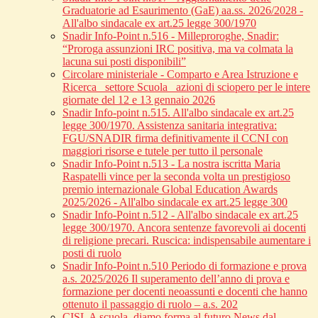
Graduatorie ad Esaurimento (GaE) aa.ss. 2026/2028 -
All'albo sindacale ex art.25 legge 300/1970
Snadir Info-Point n.516 - Milleproroghe, Snadir:
“Proroga assunzioni IRC positiva, ma va colmata la
lacuna sui posti disponibili”
Circolare ministeriale - Comparto e Area Istruzione e
Ricerca_ settore Scuola_ azioni di sciopero per le intere
giornate del 12 e 13 gennaio 2026
Snadir Info-point n.515. All'albo sindacale ex art.25
legge 300/1970. Assistenza sanitaria integrativa:
FGU/SNADIR firma definitivamente il CCNI con
maggiori risorse e tutele per tutto il personale
Snadir Info-Point n.513 - La nostra iscritta Maria
Raspatelli vince per la seconda volta un prestigioso
premio internazionale Global Education Awards
2025/2026 - All'albo sindacale ex art.25 legge 300
Snadir Info-Point n.512 - All'albo sindacale ex art.25
legge 300/1970. Ancora sentenze favorevoli ai docenti
di religione precari. Ruscica: indispensabile aumentare i
posti di ruolo
Snadir Info-Point n.510 Periodo di formazione e prova
a.s. 2025/2026 Il superamento dell’anno di prova e
formazione per docenti neoassunti e docenti che hanno
ottenuto il passaggio di ruolo – a.s. 202
CISL A scuola, diamo forma al futuro News dal