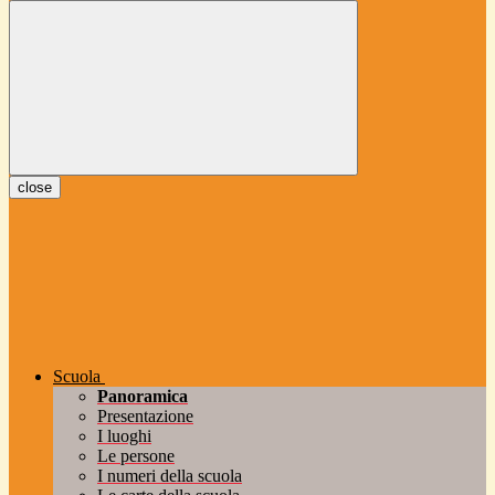
close
Scuola
Panoramica
Presentazione
I luoghi
Le persone
I numeri della scuola