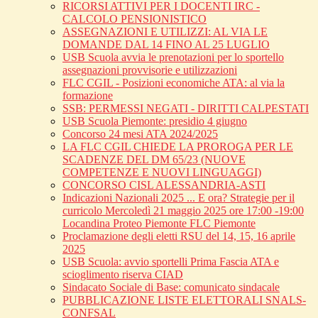
RICORSI ATTIVI PER I DOCENTI IRC -
CALCOLO PENSIONISTICO
ASSEGNAZIONI E UTILIZZI: AL VIA LE
DOMANDE DAL 14 FINO AL 25 LUGLIO
USB Scuola avvia le prenotazioni per lo sportello
assegnazioni provvisorie e utilizzazioni
FLC CGIL - Posizioni economiche ATA: al via la
formazione
SSB: PERMESSI NEGATI - DIRITTI CALPESTATI
USB Scuola Piemonte: presidio 4 giugno
Concorso 24 mesi ATA 2024/2025
LA FLC CGIL CHIEDE LA PROROGA PER LE
SCADENZE DEL DM 65/23 (NUOVE
COMPETENZE E NUOVI LINGUAGGI)
CONCORSO CISL ALESSANDRIA-ASTI
Indicazioni Nazionali 2025 ... E ora? Strategie per il
curricolo Mercoledì 21 maggio 2025 ore 17:00 -19:00
Locandina Proteo Piemonte FLC Piemonte
Proclamazione degli eletti RSU del 14, 15, 16 aprile
2025
USB Scuola: avvio sportelli Prima Fascia ATA e
scioglimento riserva CIAD
Sindacato Sociale di Base: comunicato sindacale
PUBBLICAZIONE LISTE ELETTORALI SNALS-
CONFSAL