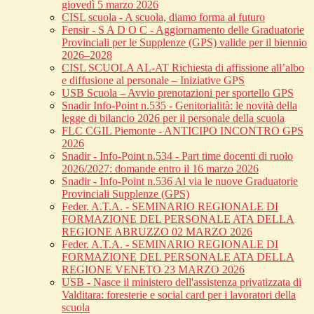
giovedì 5 marzo 2026
CISL scuola - A scuola, diamo forma al futuro
Fensir - S A D O C - Aggiornamento delle Graduatorie
Provinciali per le Supplenze (GPS) valide per il biennio
2026–2028
CISL SCUOLA AL-AT Richiesta di affissione all’albo
e diffusione al personale – Iniziative GPS
USB Scuola – Avvio prenotazioni per sportello GPS
Snadir Info-Point n.535 - Genitorialità: le novità della
legge di bilancio 2026 per il personale della scuola
FLC CGIL Piemonte - ANTICIPO INCONTRO GPS
2026
Snadir - Info-Point n.534 - Part time docenti di ruolo
2026/2027: domande entro il 16 marzo 2026
Snadir - Info-Point n.536 Al via le nuove Graduatorie
Provinciali Supplenze (GPS)
Feder. A.T.A. - SEMINARIO REGIONALE DI
FORMAZIONE DEL PERSONALE ATA DELLA
REGIONE ABRUZZO 02 MARZO 2026
Feder. A.T.A. - SEMINARIO REGIONALE DI
FORMAZIONE DEL PERSONALE ATA DELLA
REGIONE VENETO 23 MARZO 2026
USB - Nasce il ministero dell'assistenza privatizzata di
Valditara: foresterie e social card per i lavoratori della
scuola