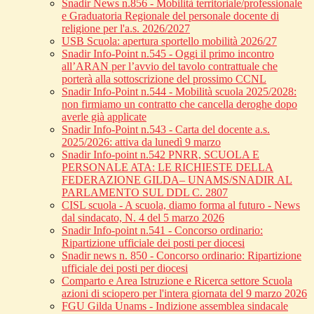
Snadir News n.856 - Mobilità territoriale/professionale
e Graduatoria Regionale del personale docente di
religione per l'a.s. 2026/2027
USB Scuola: apertura sportello mobilità 2026/27
Snadir Info-Point n.545 - Oggi il primo incontro
all’ARAN per l’avvio del tavolo contrattuale che
porterà alla sottoscrizione del prossimo CCNL
Snadir Info-Point n.544 - Mobilità scuola 2025/2028:
non firmiamo un contratto che cancella deroghe dopo
averle già applicate
Snadir Info-Point n.543 - Carta del docente a.s.
2025/2026: attiva da lunedì 9 marzo
Snadir Info-point n.542 PNRR, SCUOLA E
PERSONALE ATA: LE RICHIESTE DELLA
FEDERAZIONE GILDA– UNAMS/SNADIR AL
PARLAMENTO SUL DDL C. 2807
CISL scuola - A scuola, diamo forma al futuro - News
dal sindacato, N. 4 del 5 marzo 2026
Snadir Info-point n.541 - Concorso ordinario:
Ripartizione ufficiale dei posti per diocesi
Snadir news n. 850 - Concorso ordinario: Ripartizione
ufficiale dei posti per diocesi
Comparto e Area Istruzione e Ricerca settore Scuola
azioni di sciopero per l'intera giornata del 9 marzo 2026
FGU Gilda Unams - Indizione assemblea sindacale