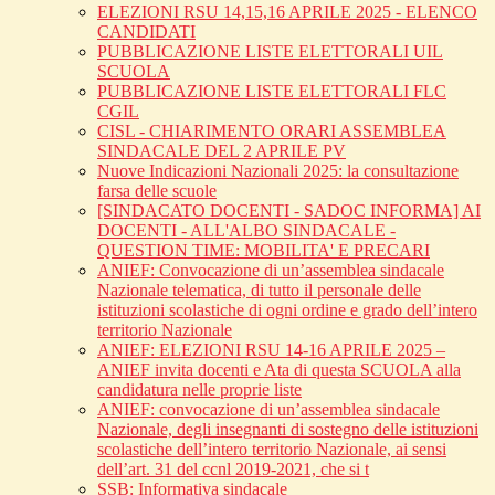
ELEZIONI RSU 14,15,16 APRILE 2025 - ELENCO
CANDIDATI
PUBBLICAZIONE LISTE ELETTORALI UIL
SCUOLA
PUBBLICAZIONE LISTE ELETTORALI FLC
CGIL
CISL - CHIARIMENTO ORARI ASSEMBLEA
SINDACALE DEL 2 APRILE PV
Nuove Indicazioni Nazionali 2025: la consultazione
farsa delle scuole
[SINDACATO DOCENTI - SADOC INFORMA] AI
DOCENTI - ALL'ALBO SINDACALE -
QUESTION TIME: MOBILITA' E PRECARI
ANIEF: Convocazione di un’assemblea sindacale
Nazionale telematica, di tutto il personale delle
istituzioni scolastiche di ogni ordine e grado dell’intero
territorio Nazionale
ANIEF: ELEZIONI RSU 14-16 APRILE 2025 –
ANIEF invita docenti e Ata di questa SCUOLA alla
candidatura nelle proprie liste
ANIEF: convocazione di un’assemblea sindacale
Nazionale, degli insegnanti di sostegno delle istituzioni
scolastiche dell’intero territorio Nazionale, ai sensi
dell’art. 31 del ccnl 2019-2021, che si t
SSB: Informativa sindacale