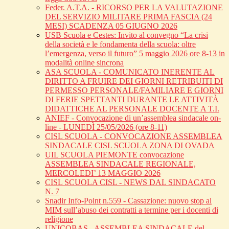
Feder. A.T.A. - RICORSO PER LA VALUTAZIONE
DEL SERVIZIO MILITARE PRIMA FASCIA (24
MESI) SCADENZA 05 GIUGNO 2026
USB Scuola e Cestes: Invito al convegno “La crisi
della società e le fondamenta della scuola: oltre
l’emergenza, verso il futuro” 5 maggio 2026 ore 8-13 in
modalità online sincrona
ASA SCUOLA - COMUNICATO INERENTE AL
DIRITTO A FRUIRE DEI GIORNI RETRIBUITI DI
PERMESSO PERSONALE/FAMILIARE E GIORNI
DI FERIE SPETTANTI DURANTE LE ATTIVITÀ
DIDATTICHE AL PERSONALE DOCENTE A T.I.
ANIEF - Convocazione di un’assemblea sindacale on-
line - LUNEDÌ 25/05/2026 (ore 8-11)
CISL SCUOLA - CONVOCAZIONE ASSEMBLEA
SINDACALE CISL SCUOLA ZONA DI OVADA
UIL SCUOLA PIEMONTE convocazione
ASSEMBLEA SINDACALE REGIONALE,
MERCOLEDI’ 13 MAGGIO 2026
CISL SCUOLA CISL - NEWS DAL SINDACATO
N. 7
Snadir Info-Point n.559 - Cassazione: nuovo stop al
MIM sull’abuso dei contratti a termine per i docenti di
religione
UNICOBAS - ASSEMBLEA SINDACALE del