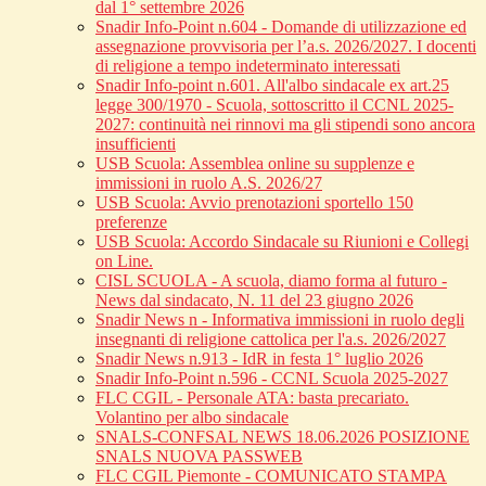
dal 1° settembre 2026
Snadir Info-Point n.604 - Domande di utilizzazione ed
assegnazione provvisoria per l’a.s. 2026/2027. I docenti
di religione a tempo indeterminato interessati
Snadir Info-point n.601. All'albo sindacale ex art.25
legge 300/1970 - Scuola, sottoscritto il CCNL 2025-
2027: continuità nei rinnovi ma gli stipendi sono ancora
insufficienti
USB Scuola: Assemblea online su supplenze e
immissioni in ruolo A.S. 2026/27
USB Scuola: Avvio prenotazioni sportello 150
preferenze
USB Scuola: Accordo Sindacale su Riunioni e Collegi
on Line.
CISL SCUOLA - A scuola, diamo forma al futuro -
News dal sindacato, N. 11 del 23 giugno 2026
Snadir News n - Informativa immissioni in ruolo degli
insegnanti di religione cattolica per l'a.s. 2026/2027
Snadir News n.913 - IdR in festa 1° luglio 2026
Snadir Info-Point n.596 - CCNL Scuola 2025-2027
FLC CGIL - Personale ATA: basta precariato.
Volantino per albo sindacale
SNALS-CONFSAL NEWS 18.06.2026 POSIZIONE
SNALS NUOVA PASSWEB
FLC CGIL Piemonte - COMUNICATO STAMPA