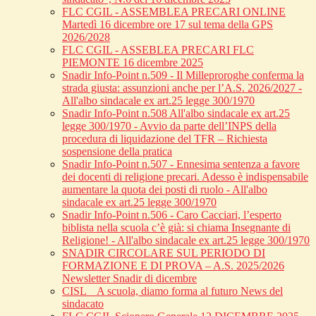
FLC CGIL - ASSEMBLEA PRECARI ONLINE
Martedì 16 dicembre ore 17 sul tema della GPS
2026/2028
FLC CGIL - ASSEBLEA PRECARI FLC
PIEMONTE 16 dicembre 2025
Snadir Info-Point n.509 - Il Milleproroghe conferma la
strada giusta: assunzioni anche per l’A.S. 2026/2027 -
All'albo sindacale ex art.25 legge 300/1970
Snadir Info-Point n.508 All'albo sindacale ex art.25
legge 300/1970 - Avvio da parte dell’INPS della
procedura di liquidazione del TFR – Richiesta
sospensione della pratica
Snadir Info-Point n.507 - Ennesima sentenza a favore
dei docenti di religione precari. Adesso è indispensabile
aumentare la quota dei posti di ruolo - All'albo
sindacale ex art.25 legge 300/1970
Snadir Info-Point n.506 - Caro Cacciari, l’esperto
biblista nella scuola c’è già: si chiama Insegnante di
Religione! - All'albo sindacale ex art.25 legge 300/1970
SNADIR CIRCOLARE SUL PERIODO DI
FORMAZIONE E DI PROVA – A.S. 2025/2026
Newsletter Snadir di dicembre
CISL _ A scuola, diamo forma al futuro News del
sindacato