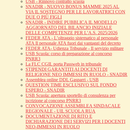
USB - Rinnovo contratto scuola
SNADIR - NUOVO BONUS MAMME 2025 AL
VIA IL SOSTEGNO PER LE LAVORATRICI CON
DUE O PIÙ FIGLI
SNADIR - INDIRE PUBBLICA IL MODELLO
AGGIORNATO DEL BILANCIO INIZIALE
DELLE COMPETENZE PER L’A.S. 2025/2026
FEDER ATA - L’oltraggio sistematico al personale
ATA Il personale ATA fuori dai vantaggi del decreto
FEDER ATA- Udienza Tribunale - Il servizio militare
USB Scuola: corso di preparazione al concorso
PNRR3
La FLC CGIL porta Passweb in tribunale
STIPENDI GARANTITI AI DOCENTI DI
RELIGIONE NEO IMMESSI IN RUOLO - SNADIR
Assemblea online DDL Gasparri - USB
QUESTION TIME ESCLUSIVO SUL FONDO
ESPERO - SNADIR
USB Scuola: apertura sportello di consulenza per
iscrizione al concorso PNRR3
CONVOCAZIONE ASSEMBLEA SINDACALE
REGIONALE - UIL SCUOLA RUA
DOCUMENTAZIONE DI RITO E
DICHIARAZIONE DEI SERVIZI PER I DOCENTI
NEO-IMMESSI IN RUOLO