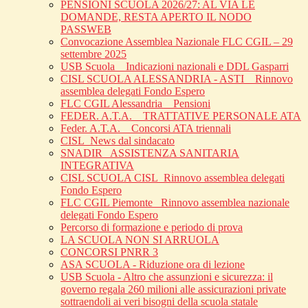
PENSIONI SCUOLA 2026/27: AL VIA LE
DOMANDE, RESTA APERTO IL NODO
PASSWEB
Convocazione Assemblea Nazionale FLC CGIL – 29
settembre 2025
USB Scuola _ Indicazioni nazionali e DDL Gasparri
CISL SCUOLA ALESSANDRIA - ASTI _ Rinnovo
assemblea delegati Fondo Espero
FLC CGIL Alessandria _ Pensioni
FEDER. A.T.A. _ TRATTATIVE PERSONALE ATA
Feder. A.T.A. _ Concorsi ATA triennali
CISL_News dal sindacato
SNADIR_ ASSISTENZA SANITARIA
INTEGRATIVA
CISL SCUOLA CISL_Rinnovo assemblea delegati
Fondo Espero
FLC CGIL Piemonte _Rinnovo assemblea nazionale
delegati Fondo Espero
Percorso di formazione e periodo di prova
LA SCUOLA NON SI ARRUOLA
CONCORSI PNRR 3
ASA SCUOLA - Riduzione ora di lezione
USB Scuola - Altro che assunzioni e sicurezza: il
governo regala 260 milioni alle assicurazioni private
sottraendoli ai veri bisogni della scuola statale