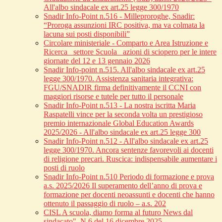
All'albo sindacale ex art.25 legge 300/1970
Snadir Info-Point n.516 - Milleproroghe, Snadir:
“Proroga assunzioni IRC positiva, ma va colmata la
lacuna sui posti disponibili”
Circolare ministeriale - Comparto e Area Istruzione e
Ricerca_ settore Scuola_ azioni di sciopero per le intere
giornate del 12 e 13 gennaio 2026
Snadir Info-point n.515. All'albo sindacale ex art.25
legge 300/1970. Assistenza sanitaria integrativa:
FGU/SNADIR firma definitivamente il CCNI con
maggiori risorse e tutele per tutto il personale
Snadir Info-Point n.513 - La nostra iscritta Maria
Raspatelli vince per la seconda volta un prestigioso
premio internazionale Global Education Awards
2025/2026 - All'albo sindacale ex art.25 legge 300
Snadir Info-Point n.512 - All'albo sindacale ex art.25
legge 300/1970. Ancora sentenze favorevoli ai docenti
di religione precari. Ruscica: indispensabile aumentare i
posti di ruolo
Snadir Info-Point n.510 Periodo di formazione e prova
a.s. 2025/2026 Il superamento dell’anno di prova e
formazione per docenti neoassunti e docenti che hanno
ottenuto il passaggio di ruolo – a.s. 202
CISL A scuola, diamo forma al futuro News dal
sindacato", N.6 del 16 dicembre 2025