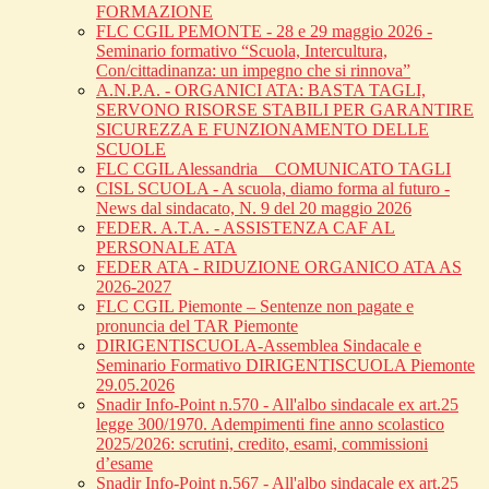
FORMAZIONE
FLC CGIL PEMONTE - 28 e 29 maggio 2026 -
Seminario formativo “Scuola, Intercultura,
Con/cittadinanza: un impegno che si rinnova”
A.N.P.A. - ORGANICI ATA: BASTA TAGLI,
SERVONO RISORSE STABILI PER GARANTIRE
SICUREZZA E FUNZIONAMENTO DELLE
SCUOLE
FLC CGIL Alessandria _ COMUNICATO TAGLI
CISL SCUOLA - A scuola, diamo forma al futuro -
News dal sindacato, N. 9 del 20 maggio 2026
FEDER. A.T.A. - ASSISTENZA CAF AL
PERSONALE ATA
FEDER ATA - RIDUZIONE ORGANICO ATA AS
2026-2027
FLC CGIL Piemonte – Sentenze non pagate e
pronuncia del TAR Piemonte
DIRIGENTISCUOLA-Assemblea Sindacale e
Seminario Formativo DIRIGENTISCUOLA Piemonte
29.05.2026
Snadir Info-Point n.570 - All'albo sindacale ex art.25
legge 300/1970. Adempimenti fine anno scolastico
2025/2026: scrutini, credito, esami, commissioni
d’esame
Snadir Info-Point n.567 - All'albo sindacale ex art.25