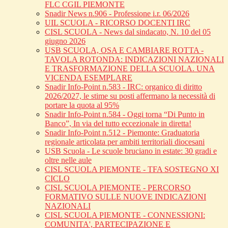
FLC CGIL PIEMONTE
Snadir News n.906 - Professione i.r. 06/2026
UIL SCUOLA - RICORSO DOCENTI IRC
CISL SCUOLA - News dal sindacato, N. 10 del 05
giugno 2026
USB SCUOLA, OSA E CAMBIARE ROTTA -
TAVOLA ROTONDA: INDICAZIONI NAZIONALI
E TRASFORMAZIONE DELLA SCUOLA. UNA
VICENDA ESEMPLARE
Snadir Info-Point n.583 - IRC: organico di diritto
2026/2027, le stime su posti affermano la necessità di
portare la quota al 95%
Snadir Info-Point n.584 - Oggi torna “Di Punto in
Banco”, In via del tutto eccezionale in diretta!
Snadir Info-Point n.512 - Piemonte: Graduatoria
regionale articolata per ambiti territoriali diocesani
USB Scuola - Le scuole bruciano in estate: 30 gradi e
oltre nelle aule
CISL SCUOLA PIEMONTE - TFA SOSTEGNO XI
CICLO
CISL SCUOLA PIEMONTE - PERCORSO
FORMATIVO SULLE NUOVE INDICAZIONI
NAZIONALI
CISL SCUOLA PIEMONTE - CONNESSIONI:
COMUNITA', PARTECIPAZIONE E