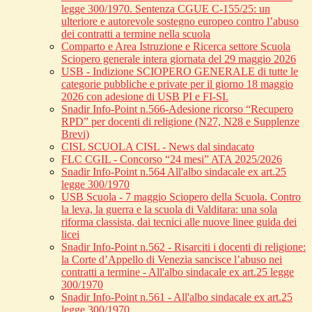
legge 300/1970. Sentenza CGUE C‑155/25: un
ulteriore e autorevole sostegno europeo contro l’abuso
dei contratti a termine nella scuola
Comparto e Area Istruzione e Ricerca settore Scuola
Sciopero generale intera giornata del 29 maggio 2026
USB - Indizione SCIOPERO GENERALE di tutte le
categorie pubbliche e private per il giorno 18 maggio
2026 con adesione di USB PI e FI-SI.
Snadir Info-Point n.566-Adesione ricorso “Recupero
RPD” per docenti di religione (N27, N28 e Supplenze
Brevi)
CISL SCUOLA CISL - News dal sindacato
FLC CGIL - Concorso “24 mesi” ATA 2025/2026
Snadir Info-Point n.564 All'albo sindacale ex art.25
legge 300/1970
USB Scuola - 7 maggio Sciopero della Scuola. Contro
la leva, la guerra e la scuola di Valditara: una sola
riforma classista, dai tecnici alle nuove linee guida dei
licei
Snadir Info-Point n.562 - Risarciti i docenti di religione:
la Corte d’Appello di Venezia sancisce l’abuso nei
contratti a termine - All'albo sindacale ex art.25 legge
300/1970
Snadir Info-Point n.561 - All'albo sindacale ex art.25
legge 300/1970.