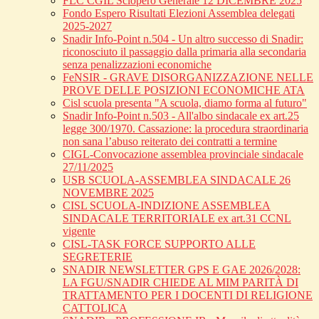
FLC CGIL Sciopero Generale 12 DICEMBRE 2025
Fondo Espero Risultati Elezioni Assemblea delegati
2025-2027
Snadir Info-Point n.504 - Un altro successo di Snadir:
riconosciuto il passaggio dalla primaria alla secondaria
senza penalizzazioni economiche
FeNSIR - GRAVE DISORGANIZZAZIONE NELLE
PROVE DELLE POSIZIONI ECONOMICHE ATA
Cisl scuola presenta "A scuola, diamo forma al futuro"
Snadir Info-Point n.503 - All'albo sindacale ex art.25
legge 300/1970. Cassazione: la procedura straordinaria
non sana l’abuso reiterato dei contratti a termine
CIGL-Convocazione assemblea provinciale sindacale
27/11/2025
USB SCUOLA-ASSEMBLEA SINDACALE 26
NOVEMBRE 2025
CISL SCUOLA-INDIZIONE ASSEMBLEA
SINDACALE TERRITORIALE ex art.31 CCNL
vigente
CISL-TASK FORCE SUPPORTO ALLE
SEGRETERIE
SNADIR NEWSLETTER GPS E GAE 2026/2028:
LA FGU/SNADIR CHIEDE AL MIM PARITÀ DI
TRATTAMENTO PER I DOCENTI DI RELIGIONE
CATTOLICA