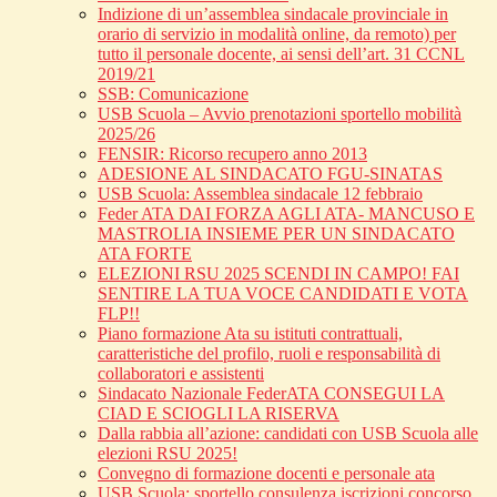
Indizione di un’assemblea sindacale provinciale in
orario di servizio in modalità online, da remoto) per
tutto il personale docente, ai sensi dell’art. 31 CCNL
2019/21
SSB: Comunicazione
USB Scuola – Avvio prenotazioni sportello mobilità
2025/26
FENSIR: Ricorso recupero anno 2013
ADESIONE AL SINDACATO FGU-SINATAS
USB Scuola: Assemblea sindacale 12 febbraio
Feder ATA DAI FORZA AGLI ATA- MANCUSO E
MASTROLIA INSIEME PER UN SINDACATO
ATA FORTE
ELEZIONI RSU 2025 SCENDI IN CAMPO! FAI
SENTIRE LA TUA VOCE CANDIDATI E VOTA
FLP!!
Piano formazione Ata su istituti contrattuali,
caratteristiche del profilo, ruoli e responsabilità di
collaboratori e assistenti
Sindacato Nazionale FederATA CONSEGUI LA
CIAD E SCIOGLI LA RISERVA
Dalla rabbia all’azione: candidati con USB Scuola alle
elezioni RSU 2025!
Convegno di formazione docenti e personale ata
USB Scuola: sportello consulenza iscrizioni concorso