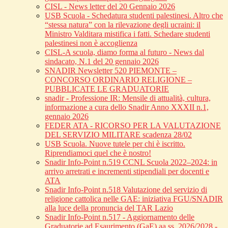
CISL - News letter del 20 Gennaio 2026
USB Scuola - Schedatura studenti palestinesi. Altro che
“stessa natura” con la rilevazione degli ucraini: il
Ministro Valditara mistifica i fatti. Schedare studenti
palestinesi non è accoglienza
CISL-A scuola, diamo forma al futuro - News dal
sindacato, N.1 del 20 gennaio 2026
SNADIR Newsletter 520 PIEMONTE –
CONCORSO ORDINARIO RELIGIONE –
PUBBLICATE LE GRADUATORIE
snadir - Professione IR: Mensile di attualità, cultura,
informazione a cura dello Snadir Anno XXXII n.1,
gennaio 2026
FEDER ATA - RICORSO PER LA VALUTAZIONE
DEL SERVIZIO MILITARE scadenza 28/02
USB Scuola. Nuove tutele per chi è iscritto.
Riprendiamoci quel che è nostro!
Snadir Info-Point n.519 CCNL Scuola 2022–2024: in
arrivo arretrati e incrementi stipendiali per docenti e
ATA
Snadir Info-Point n.518 Valutazione del servizio di
religione cattolica nelle GAE: iniziativa FGU/SNADIR
alla luce della pronuncia del TAR Lazio
Snadir Info-Point n.517 - Aggiornamento delle
Graduatorie ad Esaurimento (GaE) aa.ss. 2026/2028 -