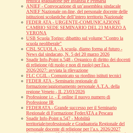
rettifica graduatorie per Infanzia e Primaria
ANIEF - Convocazione di un’assemblea sindacale
ANIEF Nazionale on-line, del personale docente delle
istituzioni scolastiche dell’intero territorio Nazionale
FEDER ATA - URGENTE-COMUNICAZIONE
CAMBIO SEDE SEMINARIO DEL 23 MARZO A
VERONA
USB Scuola Torino: dibattito sul volume "Contro la
scuola neoliberale"
CISL SCUOLA - A scuola, diamo forma al futuro -
News dal sindacato, N. 5 del 20 marzo 2026
Snadir Info-Point n.548 - Organico di diritto dei docenti
di religione (di ruolo e non di ruolo) per l'a.s.
2026/2027: avviata la rilevazione
FLC CGIL - Comunicato su riordino istituti tecnici
FEDER ATA - Seminario regionale di
formazione/aggiornamento personale A.T.A. della
regione Veneto - IL 23/03/2026
Professione i.r. - È online il nuovo numero di
Professione IR
FEDERATA - Grande successo per il Seminario
Regionale di Formazione FederATA a Pescara
Snadir Info-Point n.547 - Mobilità
territoriale/professionale e Graduatoria Regionale del
personale docente di religione per l’a.s. 2026/2027