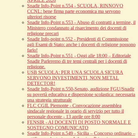
APRILE 2026
Snadir Info-Point n.554 - SCUOLA, RINNOVO
CCNL: bene firma parte economica ma servono
ulteriori risorse
Snadir Info-Point n.553 - Abuso di contratti a termine, il
Ministero condannato al risarcimento dei docenti di
religione precari
Snadir Info-point n.552 - Presidenti di Commissione
agli Esami di Stato: anche i docenti di religione possono
farlo!
Snadir Info-Point n.551 - Oggi alle 18:00 – Editoriale
Snadir Parleremo di tre temi centrali per i docenti di
religione.
USB SCUOLA: PER UNA SCUOLA SICURA
SERVONO INVESTIMENTI, NON METAL
DETECTOR!
Snadir Info-Point n.550-Senato, audizione FGU/Snadir
su povertà educativa e dispersione scolastica: necessaria
una strategia strutturale
FLC CGIL Piemonte - Convocazione assemblea
sindacale regionale in orario di servizio per tutto il
personale docente - 13 aprile ore 8:00
FENSIR - AI DOCENTI DI POSTO NORMALE E
SOSTEGNO COMUNICATO
Snadir Info-Point n.549 - Sicilia – Concorso ordinario –