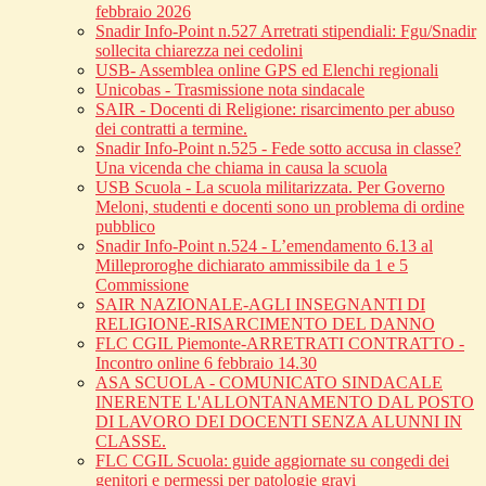
febbraio 2026
Snadir Info-Point n.527 Arretrati stipendiali: Fgu/Snadir
sollecita chiarezza nei cedolini
USB- Assemblea online GPS ed Elenchi regionali
Unicobas - Trasmissione nota sindacale
SAIR - Docenti di Religione: risarcimento per abuso
dei contratti a termine.
Snadir Info-Point n.525 - Fede sotto accusa in classe?
Una vicenda che chiama in causa la scuola
USB Scuola - La scuola militarizzata. Per Governo
Meloni, studenti e docenti sono un problema di ordine
pubblico
Snadir Info-Point n.524 - L’emendamento 6.13 al
Milleproroghe dichiarato ammissibile da 1 e 5
Commissione
SAIR NAZIONALE-AGLI INSEGNANTI DI
RELIGIONE-RISARCIMENTO DEL DANNO
FLC CGIL Piemonte-ARRETRATI CONTRATTO -
Incontro online 6 febbraio 14.30
ASA SCUOLA - COMUNICATO SINDACALE
INERENTE L'ALLONTANAMENTO DAL POSTO
DI LAVORO DEI DOCENTI SENZA ALUNNI IN
CLASSE.
FLC CGIL Scuola: guide aggiornate su congedi dei
genitori e permessi per patologie gravi