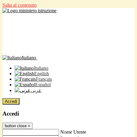
Salta al contenuto
Italiano
Italiano
English
Français
Español
عربى
Accedi
Accedi
button close
×
Nome Utente