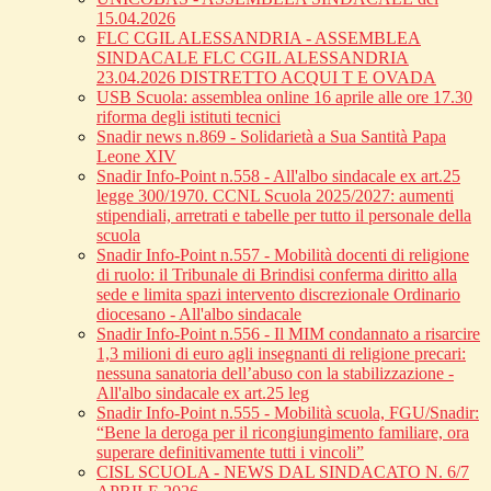
15.04.2026
FLC CGIL ALESSANDRIA - ASSEMBLEA
SINDACALE FLC CGIL ALESSANDRIA
23.04.2026 DISTRETTO ACQUI T E OVADA
USB Scuola: assemblea online 16 aprile alle ore 17.30
riforma degli istituti tecnici
Snadir news n.869 - Solidarietà a Sua Santità Papa
Leone XIV
Snadir Info-Point n.558 - All'albo sindacale ex art.25
legge 300/1970. CCNL Scuola 2025/2027: aumenti
stipendiali, arretrati e tabelle per tutto il personale della
scuola
Snadir Info-Point n.557 - Mobilità docenti di religione
di ruolo: il Tribunale di Brindisi conferma diritto alla
sede e limita spazi intervento discrezionale Ordinario
diocesano - All'albo sindacale
Snadir Info-Point n.556 - Il MIM condannato a risarcire
1,3 milioni di euro agli insegnanti di religione precari:
nessuna sanatoria dell’abuso con la stabilizzazione -
All'albo sindacale ex art.25 leg
Snadir Info-Point n.555 - Mobilità scuola, FGU/Snadir:
“Bene la deroga per il ricongiungimento familiare, ora
superare definitivamente tutti i vincoli”
CISL SCUOLA - NEWS DAL SINDACATO N. 6/7