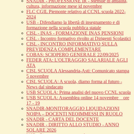
SNADIR - PROFESSIONE IR - Mensile di attualità,
cultura, informazione mese id novembre
FLC CGIL Piemonte relativo al CCNL scuola 2022-
2024
USB - Difendiamo la libertà di insegnamento e di
formazione nella scuola pubblica statale
CISL - INAS - FORMAZIONE INAS PENSIONI
CISL - Incontro formativo rivolto ai Dirigenti Scolastici
CISL - INCONTRO INFORMATIVO SULLA
PREVIDENZA COMPLEMENTARE
COBAS: SCIOPERO GENERALE 22/09/2025
FEDER ATA: L'OLTRAGGIO SALARIALE AGLI
ATA
CISL SCUOLA Alessandria-Asti: Comunicato stampa
5 novembre
CISL SCUOLA: A scuola, diamo forma al futuro -
News dal sindacato
USB SCUOLA: Prima analisi del nuovo CCNL scuola
USB SCUOLA: Assemblea online 14 novembre _ ore
17 - 19
SNADIR-MONITORAGGIO LIQUIDAZIONI
NOIPA – DOCENTI NEOIMMESSI IN RUOLO
SNADIR - CARTA DEL DOCENTE
SNADIR - DIRITTO ALLO STUDIO - ANNO
SOLARE 2026