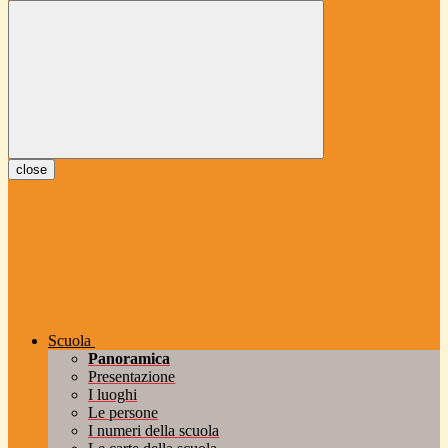
close
Scuola
Panoramica
Presentazione
I luoghi
Le persone
I numeri della scuola