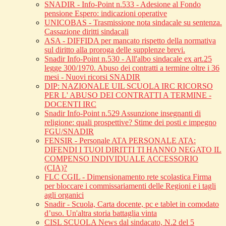
SNADIR - Info-Point n.533 - Adesione al Fondo
pensione Espero: indicazioni operative
UNICOBAS - Trasmissione nota sindacale su sentenza.
Cassazione diritti sindacali
ASA - DIFFIDA per mancato rispetto della normativa
sul diritto alla proroga delle supplenze brevi.
Snadir Info-Point n.530 - All'albo sindacale ex art.25
legge 300/1970. Abuso dei contratti a termine oltre i 36
mesi - Nuovi ricorsi SNADIR
DIP: NAZIONALE UIL SCUOLA IRC RICORSO
PER L' ABUSO DEI CONTRATTI A TERMINE -
DOCENTI IRC
Snadir Info-Point n.529 Assunzione insegnanti di
religione: quali prospettive? Stime dei posti e impegno
FGU/SNADIR
FENSIR - Personale ATA PERSONALE ATA:
DIFENDI I TUOI DIRITTI TI HANNO NEGATO IL
COMPENSO INDIVIDUALE ACCESSORIO
(CIA)?
FLC CGIL - Dimensionamento rete scolastica Firma
per bloccare i commissariamenti delle Regioni e i tagli
agli organici
Snadir - Scuola, Carta docente, pc e tablet in comodato
d’uso. Un'altra storia battaglia vinta
CISL SCUOLA News dal sindacato, N.2 del 5