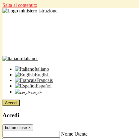
Salta al contenuto
Italiano
Italiano
English
Français
Español
عربى
Accedi
Accedi
button close
×
Nome Utente