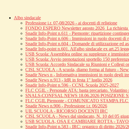
Albo sindacale
Professione i.r. 07-08/2026 - ai docenti di religione
FONDO ESPERO Newsletter agosto 2026_La richiesta di
Snadir Info-Point n.611 - Piemonte: ripartizione continge
Snadir Info-Point n.606 - Immissioni in ruolo docenti di 
Snadir Info-Point n.604 - Domande di utilizzazione ed ass
Snadir Info-point n.601. All'albo sindacale ex art.25 leg
USB Scuola: Assemblea online su supplenze e immission
USB Scuola: Avvio prenotazioni sportello 150 preferenz
USB Scuola: Accordo Sindacale su Riunioni e Collegi o
CISL SCUOLA - A scuola, diamo forma al futuro - News 
Snadir News n - Informativa immissioni in ruolo degli inse
Snadir News n.913 - IdR in festa 1° luglio 2026
Snadir Info-Point n.596 - CCNL Scuola 2025-2027
FLC CGIL - Personale ATA: basta precariato. Volantino p
SNALS-CONFSAL NEWS 18.06.2026 POSIZIONE
FLC CGIL Piemonte - COMUNICATO STAMPA FL
Snadir News n.906 - Professione i.r. 06/2026
UIL SCUOLA - RICORSO DOCENTI IRC
CISL SCUOLA - News dal sindacato, N. 10 del 05 giu
USB SCUOLA, OSA E CAMBIARE ROTTA - TAV
Snadir Info-Point n.583 - IRC: organico di diritto 2026/20