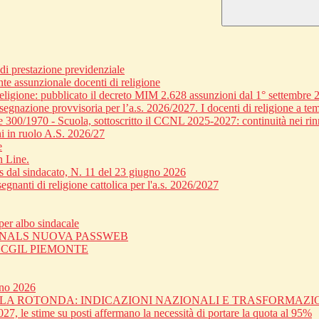
 prestazione previdenziale
nte assunzionale docenti di religione
religione: pubblicato il decreto MIM 2.628 assunzioni dal 1° settembre 
egnazione provvisoria per l’a.s. 2026/2027. I docenti di religione a tem
ge 300/1970 - Scuola, sottoscritto il CCNL 2025-2027: continuità nei rin
i in ruolo A.S. 2026/27
e
n Line.
dal sindacato, N. 11 del 23 giugno 2026
gnanti di religione cattolica per l'a.s. 2026/2027
er albo sindacale
 SNALS NUOVA PASSWEB
C CGIL PIEMONTE
gno 2026
OLA ROTONDA: INDICAZIONI NAZIONALI E TRASFORMAZ
27, le stime su posti affermano la necessità di portare la quota al 95%