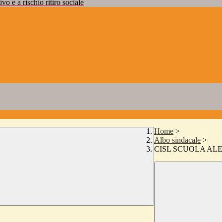
vo e a rischio ritiro sociale
Home
>
Albo sindacale
>
CISL SCUOLA ALESS