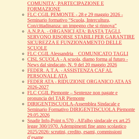
COMUNITA', PARTECIPAZIONE E
FORMAZIONE
FLC CGIL PEMONTE - 28 e 29 maggio 2026 -
Seminario formativo “Scuola, Intercultura,
Con/cittadinanza: un impegno che si rinnova”
A.N.P.A. - ORGANICI ATA: BASTA TAGLI,
SERVONO RISORSE STABILI PER GARANTIRE
SICUREZZA E FUNZIONAMENTO DELLE
SCUOLE
FLC CGIL Alessandria _ COMUNICATO TAGLI
CISL SCUOLA - A scuola, diamo forma al futuro -
News dal sindacato, N. 9 del 20 maggio 2026
FEDER. A.T.A. - ASSISTENZA CAF AL
PERSONALE ATA
FEDER ATA - RIDUZIONE ORGANICO ATA AS
2026-2027
FLC CGIL Piemonte – Sentenze non pagate e
pronuncia del TAR Piemonte
DIRIGENTISCUOLA-Assemblea Sindacale e
Seminario Formativo DIRIGENTISCUOLA Piemonte
29.05.2026
Snadir Info-Point n.570 - All'albo sindacale ex art.25
legge 300/1970. Adempimenti fine anno scolastico
2025/2026: scrutini, credito, esami, commissioni
d’esame