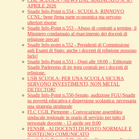
CISL SCUOLA - NEWS DAL SINDACATO N. 6/7
APRILE 2026
Snadir Info-Point n.554 - SCUOLA, RINNOVO
CCNL: bene firma parte economica ma servono
ulteriori risorse
Snadir Info-Point n.553 - Abuso di contratti a termine, il
Ministero condannato al risarcimento dei docenti di
religione precari
Snadir Info-point n.552 - Presidenti di Commissione
agli Esami di Stato: anche i docenti di religione possono
farlo!
Snadir Info-Point n.551 - Oggi alle 18:00 – Editoriale
Snadir Parleremo di tre temi centrali per i docenti di
religione.
USB SCUOLA: PER UNA SCUOLA SICURA
SERVONO INVESTIMENTI, NON METAL
DETECTOR!
Snadir Info-Point n.550-Senato, audizione FGU/Snadir
su povertà educativa e dispersione scolastica: necessaria
una strategia strutturale
FLC CGIL Piemonte - Convocazione assemblea
sindacale regionale in orario di servizio per tutto il
personale docente - 13 aprile ore 8:00
FENSIR - AI DOCENTI DI POSTO NORMALE E
SOSTEGNO COMUNICATO