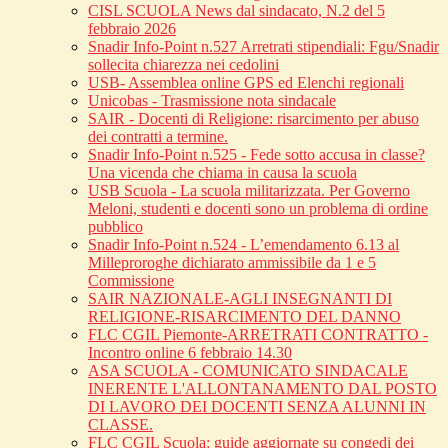
CISL SCUOLA News dal sindacato, N.2 del 5
febbraio 2026
Snadir Info-Point n.527 Arretrati stipendiali: Fgu/Snadir
sollecita chiarezza nei cedolini
USB- Assemblea online GPS ed Elenchi regionali
Unicobas - Trasmissione nota sindacale
SAIR - Docenti di Religione: risarcimento per abuso
dei contratti a termine.
Snadir Info-Point n.525 - Fede sotto accusa in classe?
Una vicenda che chiama in causa la scuola
USB Scuola - La scuola militarizzata. Per Governo
Meloni, studenti e docenti sono un problema di ordine
pubblico
Snadir Info-Point n.524 - L’emendamento 6.13 al
Milleproroghe dichiarato ammissibile da 1 e 5
Commissione
SAIR NAZIONALE-AGLI INSEGNANTI DI
RELIGIONE-RISARCIMENTO DEL DANNO
FLC CGIL Piemonte-ARRETRATI CONTRATTO -
Incontro online 6 febbraio 14.30
ASA SCUOLA - COMUNICATO SINDACALE
INERENTE L'ALLONTANAMENTO DAL POSTO
DI LAVORO DEI DOCENTI SENZA ALUNNI IN
CLASSE.
FLC CGIL Scuola: guide aggiornate su congedi dei