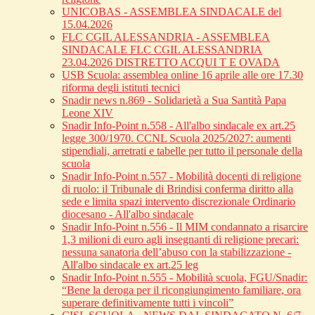
UNICOBAS - ASSEMBLEA SINDACALE del
15.04.2026
FLC CGIL ALESSANDRIA - ASSEMBLEA
SINDACALE FLC CGIL ALESSANDRIA
23.04.2026 DISTRETTO ACQUI T E OVADA
USB Scuola: assemblea online 16 aprile alle ore 17.30
riforma degli istituti tecnici
Snadir news n.869 - Solidarietà a Sua Santità Papa
Leone XIV
Snadir Info-Point n.558 - All'albo sindacale ex art.25
legge 300/1970. CCNL Scuola 2025/2027: aumenti
stipendiali, arretrati e tabelle per tutto il personale della
scuola
Snadir Info-Point n.557 - Mobilità docenti di religione
di ruolo: il Tribunale di Brindisi conferma diritto alla
sede e limita spazi intervento discrezionale Ordinario
diocesano - All'albo sindacale
Snadir Info-Point n.556 - Il MIM condannato a risarcire
1,3 milioni di euro agli insegnanti di religione precari:
nessuna sanatoria dell’abuso con la stabilizzazione -
All'albo sindacale ex art.25 leg
Snadir Info-Point n.555 - Mobilità scuola, FGU/Snadir:
“Bene la deroga per il ricongiungimento familiare, ora
superare definitivamente tutti i vincoli”