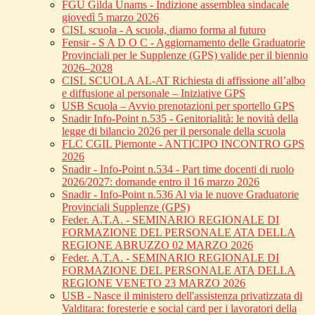
FGU Gilda Unams - Indizione assemblea sindacale
giovedì 5 marzo 2026
CISL scuola - A scuola, diamo forma al futuro
Fensir - S A D O C - Aggiornamento delle Graduatorie
Provinciali per le Supplenze (GPS) valide per il biennio
2026–2028
CISL SCUOLA AL-AT Richiesta di affissione all’albo
e diffusione al personale – Iniziative GPS
USB Scuola – Avvio prenotazioni per sportello GPS
Snadir Info-Point n.535 - Genitorialità: le novità della
legge di bilancio 2026 per il personale della scuola
FLC CGIL Piemonte - ANTICIPO INCONTRO GPS
2026
Snadir - Info-Point n.534 - Part time docenti di ruolo
2026/2027: domande entro il 16 marzo 2026
Snadir - Info-Point n.536 Al via le nuove Graduatorie
Provinciali Supplenze (GPS)
Feder. A.T.A. - SEMINARIO REGIONALE DI
FORMAZIONE DEL PERSONALE ATA DELLA
REGIONE ABRUZZO 02 MARZO 2026
Feder. A.T.A. - SEMINARIO REGIONALE DI
FORMAZIONE DEL PERSONALE ATA DELLA
REGIONE VENETO 23 MARZO 2026
USB - Nasce il ministero dell'assistenza privatizzata di
Valditara: foresterie e social card per i lavoratori della