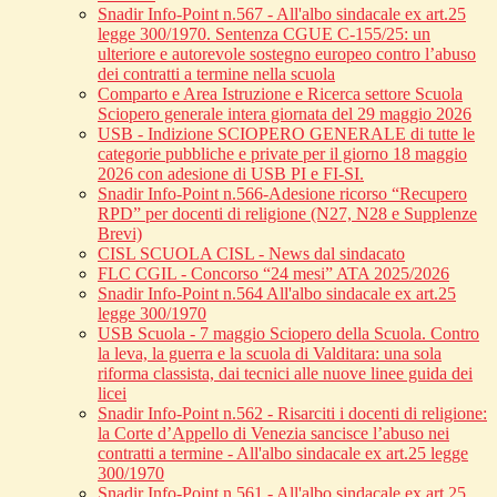
Snadir Info-Point n.567 - All'albo sindacale ex art.25
legge 300/1970. Sentenza CGUE C‑155/25: un
ulteriore e autorevole sostegno europeo contro l’abuso
dei contratti a termine nella scuola
Comparto e Area Istruzione e Ricerca settore Scuola
Sciopero generale intera giornata del 29 maggio 2026
USB - Indizione SCIOPERO GENERALE di tutte le
categorie pubbliche e private per il giorno 18 maggio
2026 con adesione di USB PI e FI-SI.
Snadir Info-Point n.566-Adesione ricorso “Recupero
RPD” per docenti di religione (N27, N28 e Supplenze
Brevi)
CISL SCUOLA CISL - News dal sindacato
FLC CGIL - Concorso “24 mesi” ATA 2025/2026
Snadir Info-Point n.564 All'albo sindacale ex art.25
legge 300/1970
USB Scuola - 7 maggio Sciopero della Scuola. Contro
la leva, la guerra e la scuola di Valditara: una sola
riforma classista, dai tecnici alle nuove linee guida dei
licei
Snadir Info-Point n.562 - Risarciti i docenti di religione:
la Corte d’Appello di Venezia sancisce l’abuso nei
contratti a termine - All'albo sindacale ex art.25 legge
300/1970
Snadir Info-Point n.561 - All'albo sindacale ex art.25