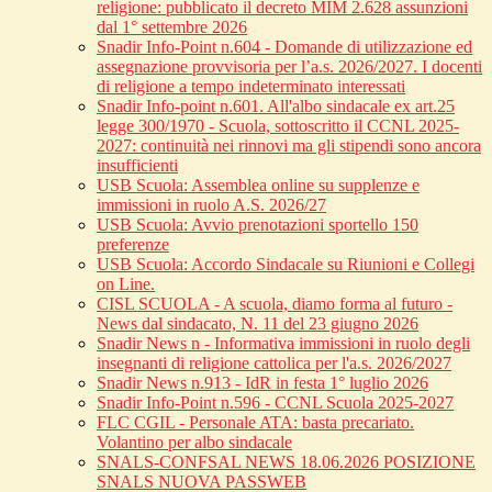
religione: pubblicato il decreto MIM 2.628 assunzioni
dal 1° settembre 2026
Snadir Info-Point n.604 - Domande di utilizzazione ed
assegnazione provvisoria per l’a.s. 2026/2027. I docenti
di religione a tempo indeterminato interessati
Snadir Info-point n.601. All'albo sindacale ex art.25
legge 300/1970 - Scuola, sottoscritto il CCNL 2025-
2027: continuità nei rinnovi ma gli stipendi sono ancora
insufficienti
USB Scuola: Assemblea online su supplenze e
immissioni in ruolo A.S. 2026/27
USB Scuola: Avvio prenotazioni sportello 150
preferenze
USB Scuola: Accordo Sindacale su Riunioni e Collegi
on Line.
CISL SCUOLA - A scuola, diamo forma al futuro -
News dal sindacato, N. 11 del 23 giugno 2026
Snadir News n - Informativa immissioni in ruolo degli
insegnanti di religione cattolica per l'a.s. 2026/2027
Snadir News n.913 - IdR in festa 1° luglio 2026
Snadir Info-Point n.596 - CCNL Scuola 2025-2027
FLC CGIL - Personale ATA: basta precariato.
Volantino per albo sindacale
SNALS-CONFSAL NEWS 18.06.2026 POSIZIONE
SNALS NUOVA PASSWEB