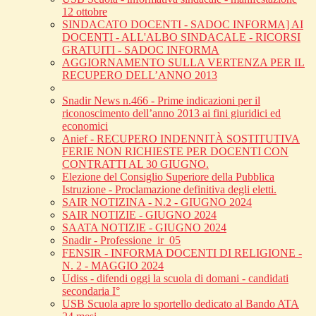
12 ottobre
SINDACATO DOCENTI - SADOC INFORMA] AI
DOCENTI - ALL'ALBO SINDACALE - RICORSI
GRATUITI - SADOC INFORMA
AGGIORNAMENTO SULLA VERTENZA PER IL
RECUPERO DELL’ANNO 2013
Snadir News n.466 - Prime indicazioni per il
riconoscimento dell’anno 2013 ai fini giuridici ed
economici
Anief - RECUPERO INDENNITÀ SOSTITUTIVA
FERIE NON RICHIESTE PER DOCENTI CON
CONTRATTI AL 30 GIUGNO.
Elezione del Consiglio Superiore della Pubblica
Istruzione - Proclamazione definitiva degli eletti.
SAIR NOTIZINA - N.2 - GIUGNO 2024
SAIR NOTIZIE - GIUGNO 2024
SAATA NOTIZIE - GIUGNO 2024
Snadir - Professione_ir_05
FENSIR - INFORMA DOCENTI DI RELIGIONE -
N. 2 - MAGGIO 2024
Udiss - difendi oggi la scuola di domani - candidati
secondaria I°
USB Scuola apre lo sportello dedicato al Bando ATA