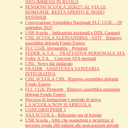
NEO-IMMESSI IN RUOLO
PENSIONI SCUOLA 2026/27: AL VIA LE
DOMANDE, RESTA APERTO IL NODO
PASSWEB
Convocazione Assemblea Nazionale FLC CGIL – 29
settembre 2025
USB Scuola _ Indicazioni nazionali e DDL Gasparri
CISL SCUOLA ALESSANDRIA - ASTI _ Rinnovo
assemblea delegati Fondo Espero
FLC CGIL Alessandria _ Pensioni
FEDER. A.T.A. _ TRATTATIVE PERSONALE ATA
Feder. A.T.A. _ Concorsi ATA triennali
CISL_News dal sindacato
SNADIR_ ASSISTENZA SANITARIA
INTEGRATIVA
CISL SCUOLA CISL_Rinnovo assemblea delegati
Fondo Espero
FLC CGIL Piemonte _Rinnovo assemblea nazionale
delegati Fondo Espero
Percorso di formazione e periodo di prova
LA SCUOLA NON SI ARRUOLA
CONCORSI PNRR 3
ASA SCUOLA - Riduzione ora di lezione
USB Scuola - Altro che assunzioni e sicurezza: il
governo regala 260 milioni alle assicurazioni private