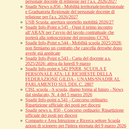
personale docente di religione per l’a.s. 2026/2027
Snadir News n.856 - Mobilità territoriale/professionale
e Graduatoria Regionale del personale docente di
religione per l'a.s. 2026/2027
USB Scuola: apertura sportello mobilità 2026/27
Snadir Info-Point n.545 - Oggi il primo incontro
all’ARAN per l’avvio del tavolo contrattuale che
porterà alla sottoscrizione del prossimo CCNL
Snadir Info-Point n.544 - Mobilità scuola 2025/2028:
non firmiamo un contratto che cancella deroghe dopo
averle già applicate
Snadir Info-Point n.543 - Carta del docente a.s.
2025/2026: attiva da lunedì 9 marzo
Snadir Info-point n.542 PNRR, SCUOLA E
PERSONALE ATA: LE RICHIESTE DELLA
FEDERAZIONE GILDA– UNAMS/SNADIR AL
PARLAMENTO SUL DDL C. 2807
CISL scuola - A scuola, diamo forma al futuro - News
dal sindacato, N. 4 del 5 marzo 2026
Snadir Info-point n.541 - Concorso ordinario:
Ripartizione ufficiale dei posti per diocesi
Snadir news n. 850 - Concorso ordinario: Ripartizione
ufficiale dei posti per diocesi
Comparto e Area Istruzione e Ricerca settore Scuola
azioni di sciopero per l'intera giornata del 9 marzo 2026