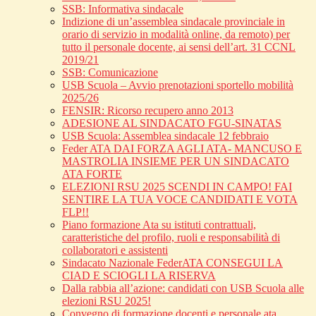
SSB: Informativa sindacale
Indizione di un’assemblea sindacale provinciale in
orario di servizio in modalità online, da remoto) per
tutto il personale docente, ai sensi dell’art. 31 CCNL
2019/21
SSB: Comunicazione
USB Scuola – Avvio prenotazioni sportello mobilità
2025/26
FENSIR: Ricorso recupero anno 2013
ADESIONE AL SINDACATO FGU-SINATAS
USB Scuola: Assemblea sindacale 12 febbraio
Feder ATA DAI FORZA AGLI ATA- MANCUSO E
MASTROLIA INSIEME PER UN SINDACATO
ATA FORTE
ELEZIONI RSU 2025 SCENDI IN CAMPO! FAI
SENTIRE LA TUA VOCE CANDIDATI E VOTA
FLP!!
Piano formazione Ata su istituti contrattuali,
caratteristiche del profilo, ruoli e responsabilità di
collaboratori e assistenti
Sindacato Nazionale FederATA CONSEGUI LA
CIAD E SCIOGLI LA RISERVA
Dalla rabbia all’azione: candidati con USB Scuola alle
elezioni RSU 2025!
Convegno di formazione docenti e personale ata