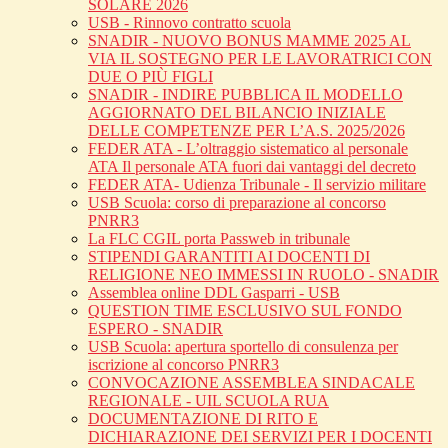
SOLARE 2026
USB - Rinnovo contratto scuola
SNADIR - NUOVO BONUS MAMME 2025 AL
VIA IL SOSTEGNO PER LE LAVORATRICI CON
DUE O PIÙ FIGLI
SNADIR - INDIRE PUBBLICA IL MODELLO
AGGIORNATO DEL BILANCIO INIZIALE
DELLE COMPETENZE PER L’A.S. 2025/2026
FEDER ATA - L’oltraggio sistematico al personale
ATA Il personale ATA fuori dai vantaggi del decreto
FEDER ATA- Udienza Tribunale - Il servizio militare
USB Scuola: corso di preparazione al concorso
PNRR3
La FLC CGIL porta Passweb in tribunale
STIPENDI GARANTITI AI DOCENTI DI
RELIGIONE NEO IMMESSI IN RUOLO - SNADIR
Assemblea online DDL Gasparri - USB
QUESTION TIME ESCLUSIVO SUL FONDO
ESPERO - SNADIR
USB Scuola: apertura sportello di consulenza per
iscrizione al concorso PNRR3
CONVOCAZIONE ASSEMBLEA SINDACALE
REGIONALE - UIL SCUOLA RUA
DOCUMENTAZIONE DI RITO E
DICHIARAZIONE DEI SERVIZI PER I DOCENTI