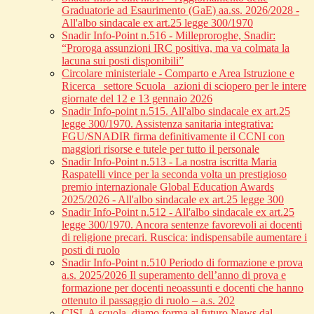
Graduatorie ad Esaurimento (GaE) aa.ss. 2026/2028 -
All'albo sindacale ex art.25 legge 300/1970
Snadir Info-Point n.516 - Milleproroghe, Snadir:
“Proroga assunzioni IRC positiva, ma va colmata la
lacuna sui posti disponibili”
Circolare ministeriale - Comparto e Area Istruzione e
Ricerca_ settore Scuola_ azioni di sciopero per le intere
giornate del 12 e 13 gennaio 2026
Snadir Info-point n.515. All'albo sindacale ex art.25
legge 300/1970. Assistenza sanitaria integrativa:
FGU/SNADIR firma definitivamente il CCNI con
maggiori risorse e tutele per tutto il personale
Snadir Info-Point n.513 - La nostra iscritta Maria
Raspatelli vince per la seconda volta un prestigioso
premio internazionale Global Education Awards
2025/2026 - All'albo sindacale ex art.25 legge 300
Snadir Info-Point n.512 - All'albo sindacale ex art.25
legge 300/1970. Ancora sentenze favorevoli ai docenti
di religione precari. Ruscica: indispensabile aumentare i
posti di ruolo
Snadir Info-Point n.510 Periodo di formazione e prova
a.s. 2025/2026 Il superamento dell’anno di prova e
formazione per docenti neoassunti e docenti che hanno
ottenuto il passaggio di ruolo – a.s. 202
CISL A scuola, diamo forma al futuro News dal