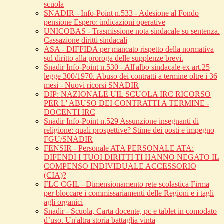
scuola
SNADIR - Info-Point n.533 - Adesione al Fondo
pensione Espero: indicazioni operative
UNICOBAS - Trasmissione nota sindacale su sentenza.
Cassazione diritti sindacali
ASA - DIFFIDA per mancato rispetto della normativa
sul diritto alla proroga delle supplenze brevi.
Snadir Info-Point n.530 - All'albo sindacale ex art.25
legge 300/1970. Abuso dei contratti a termine oltre i 36
mesi - Nuovi ricorsi SNADIR
DIP: NAZIONALE UIL SCUOLA IRC RICORSO
PER L' ABUSO DEI CONTRATTI A TERMINE -
DOCENTI IRC
Snadir Info-Point n.529 Assunzione insegnanti di
religione: quali prospettive? Stime dei posti e impegno
FGU/SNADIR
FENSIR - Personale ATA PERSONALE ATA:
DIFENDI I TUOI DIRITTI TI HANNO NEGATO IL
COMPENSO INDIVIDUALE ACCESSORIO
(CIA)?
FLC CGIL - Dimensionamento rete scolastica Firma
per bloccare i commissariamenti delle Regioni e i tagli
agli organici
Snadir - Scuola, Carta docente, pc e tablet in comodato
d’uso. Un'altra storia battaglia vinta