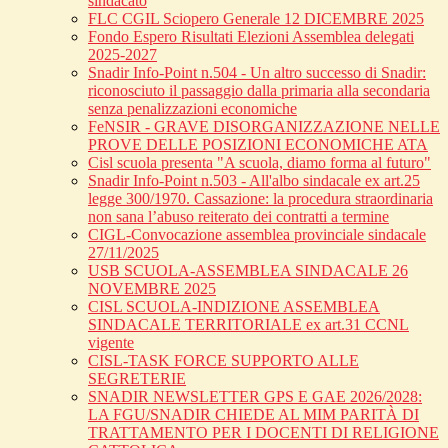
sindacato
FLC CGIL Sciopero Generale 12 DICEMBRE 2025
Fondo Espero Risultati Elezioni Assemblea delegati
2025-2027
Snadir Info-Point n.504 - Un altro successo di Snadir:
riconosciuto il passaggio dalla primaria alla secondaria
senza penalizzazioni economiche
FeNSIR - GRAVE DISORGANIZZAZIONE NELLE
PROVE DELLE POSIZIONI ECONOMICHE ATA
Cisl scuola presenta "A scuola, diamo forma al futuro"
Snadir Info-Point n.503 - All'albo sindacale ex art.25
legge 300/1970. Cassazione: la procedura straordinaria
non sana l’abuso reiterato dei contratti a termine
CIGL-Convocazione assemblea provinciale sindacale
27/11/2025
USB SCUOLA-ASSEMBLEA SINDACALE 26
NOVEMBRE 2025
CISL SCUOLA-INDIZIONE ASSEMBLEA
SINDACALE TERRITORIALE ex art.31 CCNL
vigente
CISL-TASK FORCE SUPPORTO ALLE
SEGRETERIE
SNADIR NEWSLETTER GPS E GAE 2026/2028:
LA FGU/SNADIR CHIEDE AL MIM PARITÀ DI
TRATTAMENTO PER I DOCENTI DI RELIGIONE