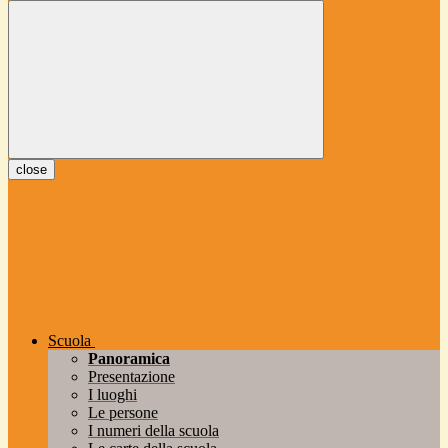
close
Scuola
Panoramica
Presentazione
I luoghi
Le persone
I numeri della scuola