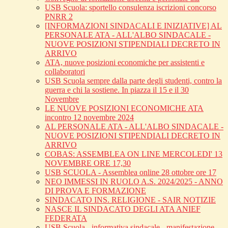
USB Scuola: sportello consulenza iscrizioni concorso
PNRR 2
[INFORMAZIONI SINDACALI E INIZIATIVE] AL
PERSONALE ATA - ALL'ALBO SINDACALE -
NUOVE POSIZIONI STIPENDIALI DECRETO IN
ARRIVO
ATA, nuove posizioni economiche per assistenti e
collaboratori
USB Scuola sempre dalla parte degli studenti, contro la
guerra e chi la sostiene. In piazza il 15 e il 30
Novembre
LE NUOVE POSIZIONI ECONOMICHE ATA
incontro 12 novembre 2024
AL PERSONALE ATA - ALL'ALBO SINDACALE -
NUOVE POSIZIONI STIPENDIALI DECRETO IN
ARRIVO
COBAS: ASSEMBLEA ON LINE MERCOLEDI' 13
NOVEMBRE ORE 17,30
USB SCUOLA - Assemblea online 28 ottobre ore 17
NEO IMMESSI IN RUOLO A.S. 2024/2025 - ANNO
DI PROVA E FORMAZIONE
SINDACATO INS. RELIGIONE - SAIR NOTIZIE
NASCE IL SINDACATO DEGLI ATA ANIEF
FEDERATA
USB Scuola - informativa sindacale - manifestazione