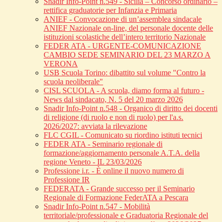
Snadir Info-Point n.549 - Sicilia – Concorso ordinario –
rettifica graduatorie per Infanzia e Primaria
ANIEF - Convocazione di un’assemblea sindacale
ANIEF Nazionale on-line, del personale docente delle
istituzioni scolastiche dell’intero territorio Nazionale
FEDER ATA - URGENTE-COMUNICAZIONE
CAMBIO SEDE SEMINARIO DEL 23 MARZO A
VERONA
USB Scuola Torino: dibattito sul volume "Contro la
scuola neoliberale"
CISL SCUOLA - A scuola, diamo forma al futuro -
News dal sindacato, N. 5 del 20 marzo 2026
Snadir Info-Point n.548 - Organico di diritto dei docenti
di religione (di ruolo e non di ruolo) per l'a.s.
2026/2027: avviata la rilevazione
FLC CGIL - Comunicato su riordino istituti tecnici
FEDER ATA - Seminario regionale di
formazione/aggiornamento personale A.T.A. della
regione Veneto - IL 23/03/2026
Professione i.r. - È online il nuovo numero di
Professione IR
FEDERATA - Grande successo per il Seminario
Regionale di Formazione FederATA a Pescara
Snadir Info-Point n.547 - Mobilità
territoriale/professionale e Graduatoria Regionale del