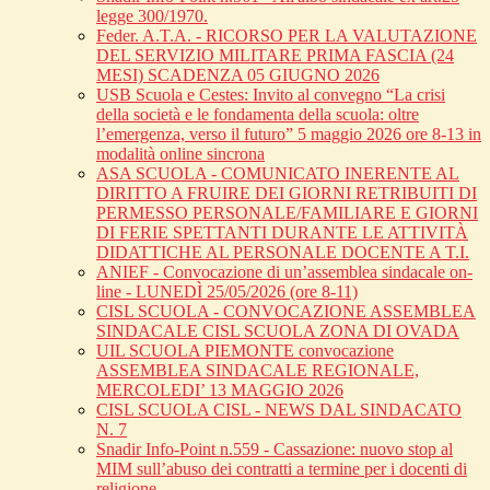
legge 300/1970.
Feder. A.T.A. - RICORSO PER LA VALUTAZIONE
DEL SERVIZIO MILITARE PRIMA FASCIA (24
MESI) SCADENZA 05 GIUGNO 2026
USB Scuola e Cestes: Invito al convegno “La crisi
della società e le fondamenta della scuola: oltre
l’emergenza, verso il futuro” 5 maggio 2026 ore 8-13 in
modalità online sincrona
ASA SCUOLA - COMUNICATO INERENTE AL
DIRITTO A FRUIRE DEI GIORNI RETRIBUITI DI
PERMESSO PERSONALE/FAMILIARE E GIORNI
DI FERIE SPETTANTI DURANTE LE ATTIVITÀ
DIDATTICHE AL PERSONALE DOCENTE A T.I.
ANIEF - Convocazione di un’assemblea sindacale on-
line - LUNEDÌ 25/05/2026 (ore 8-11)
CISL SCUOLA - CONVOCAZIONE ASSEMBLEA
SINDACALE CISL SCUOLA ZONA DI OVADA
UIL SCUOLA PIEMONTE convocazione
ASSEMBLEA SINDACALE REGIONALE,
MERCOLEDI’ 13 MAGGIO 2026
CISL SCUOLA CISL - NEWS DAL SINDACATO
N. 7
Snadir Info-Point n.559 - Cassazione: nuovo stop al
MIM sull’abuso dei contratti a termine per i docenti di
religione