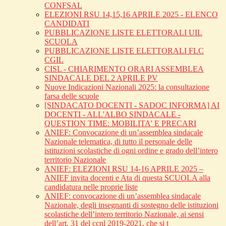
CONFSAL
ELEZIONI RSU 14,15,16 APRILE 2025 - ELENCO
CANDIDATI
PUBBLICAZIONE LISTE ELETTORALI UIL
SCUOLA
PUBBLICAZIONE LISTE ELETTORALI FLC
CGIL
CISL - CHIARIMENTO ORARI ASSEMBLEA
SINDACALE DEL 2 APRILE PV
Nuove Indicazioni Nazionali 2025: la consultazione
farsa delle scuole
[SINDACATO DOCENTI - SADOC INFORMA] AI
DOCENTI - ALL'ALBO SINDACALE -
QUESTION TIME: MOBILITA' E PRECARI
ANIEF: Convocazione di un’assemblea sindacale
Nazionale telematica, di tutto il personale delle
istituzioni scolastiche di ogni ordine e grado dell’intero
territorio Nazionale
ANIEF: ELEZIONI RSU 14-16 APRILE 2025 –
ANIEF invita docenti e Ata di questa SCUOLA alla
candidatura nelle proprie liste
ANIEF: convocazione di un’assemblea sindacale
Nazionale, degli insegnanti di sostegno delle istituzioni
scolastiche dell’intero territorio Nazionale, ai sensi
dell’art. 31 del ccnl 2019-2021, che si t