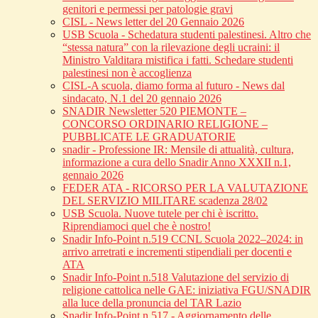
genitori e permessi per patologie gravi
CISL - News letter del 20 Gennaio 2026
USB Scuola - Schedatura studenti palestinesi. Altro che
“stessa natura” con la rilevazione degli ucraini: il
Ministro Valditara mistifica i fatti. Schedare studenti
palestinesi non è accoglienza
CISL-A scuola, diamo forma al futuro - News dal
sindacato, N.1 del 20 gennaio 2026
SNADIR Newsletter 520 PIEMONTE –
CONCORSO ORDINARIO RELIGIONE –
PUBBLICATE LE GRADUATORIE
snadir - Professione IR: Mensile di attualità, cultura,
informazione a cura dello Snadir Anno XXXII n.1,
gennaio 2026
FEDER ATA - RICORSO PER LA VALUTAZIONE
DEL SERVIZIO MILITARE scadenza 28/02
USB Scuola. Nuove tutele per chi è iscritto.
Riprendiamoci quel che è nostro!
Snadir Info-Point n.519 CCNL Scuola 2022–2024: in
arrivo arretrati e incrementi stipendiali per docenti e
ATA
Snadir Info-Point n.518 Valutazione del servizio di
religione cattolica nelle GAE: iniziativa FGU/SNADIR
alla luce della pronuncia del TAR Lazio
Snadir Info-Point n.517 - Aggiornamento delle