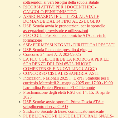
sottraendoli ai veri bisogni della scuola statale
RICORSI ATTIVI PER I DOCENTI IRC -
CALCOLO PENSIONISTICO
ASSEGNAZIONI E UTILIZZI: AL VIA LE
DOMANDE DAL 14 FINO AL 25 LUGLIO
USB Scuola avvia le prenotazioni per lo sportello
assegnazioni provvisorie e utilizzazioni
FLC CGIL - Posizioni economiche ATA: al via la
formazione
SSB: PERMESSI NEGATI - DIRITTI CALPESTATI
USB Scuola Piemonte: presidio 4 giugno
Concorso 24 mesi ATA 2024/2025
LA FLC CGIL CHIEDE LA PROROGA PER LE
SCADENZE DEL DM 65/23 (NUOVE
COMPETENZE E NUOVI LINGUAGGI)
CONCORSO CISL ALESSANDRIA-ASTI
Indicazioni Nazionali 2025 ... E ora? Strategie per il
curricolo Mercoledì 21 maggio 2025 ore 17:00 -19:00
Locandina Proteo Piemonte FLC Piemonte
Proclamazione degli eletti RSU del 14, 15, 16 aprile
2025
USB Scuola: avvio sportelli Prima Fascia ATA e
scioglimento riserva CIAD
Sindacato Sociale di Base: comunicato sindacale
PUBBLICAZIONE LISTE ELETTORALI SNALS-