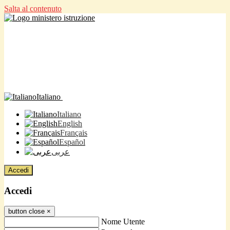
Salta al contenuto
Italiano
Italiano
English
Français
Español
عربى
Accedi
Accedi
button close
×
Nome Utente