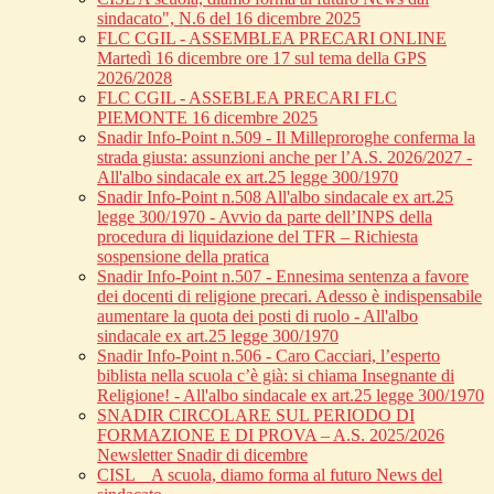
sindacato", N.6 del 16 dicembre 2025
FLC CGIL - ASSEMBLEA PRECARI ONLINE
Martedì 16 dicembre ore 17 sul tema della GPS
2026/2028
FLC CGIL - ASSEBLEA PRECARI FLC
PIEMONTE 16 dicembre 2025
Snadir Info-Point n.509 - Il Milleproroghe conferma la
strada giusta: assunzioni anche per l’A.S. 2026/2027 -
All'albo sindacale ex art.25 legge 300/1970
Snadir Info-Point n.508 All'albo sindacale ex art.25
legge 300/1970 - Avvio da parte dell’INPS della
procedura di liquidazione del TFR – Richiesta
sospensione della pratica
Snadir Info-Point n.507 - Ennesima sentenza a favore
dei docenti di religione precari. Adesso è indispensabile
aumentare la quota dei posti di ruolo - All'albo
sindacale ex art.25 legge 300/1970
Snadir Info-Point n.506 - Caro Cacciari, l’esperto
biblista nella scuola c’è già: si chiama Insegnante di
Religione! - All'albo sindacale ex art.25 legge 300/1970
SNADIR CIRCOLARE SUL PERIODO DI
FORMAZIONE E DI PROVA – A.S. 2025/2026
Newsletter Snadir di dicembre
CISL _ A scuola, diamo forma al futuro News del