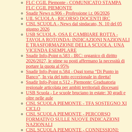
FLC CGIL Piemonte - COMUNICATO STAMPA
FLC CGIL PIEMONTE
Snadir News n.906 - Professione i.r. 06/2026
UIL SCUOLA - RICORSO DOCENTI IRC
CISL SCUOLA - News dal sindacato, N. 10 del 05
giugno 2026
USB SCUOLA, OSA E CAMBIARE ROTTA -
TAVOLA ROTONDA: INDICAZIONI NAZIONALI
E TRASFORMAZIONE DELLA SCUOLA. UNA
VICENDA ESEMPLARE
Snadir Info-Point n.583 - IRC: organico di diritto
2026/2027, le stime su posti affermano la necessità di
portare la quota al 95%
Snadir Info-Point n.584 - Oggi torna “Di Punto in
Banco”, In via del tutto eccezionale in diretta!
Snadir Info-Point n.512 - Piemonte: Graduatoria
regionale articolata per ambiti territoriali diocesani
USB Scuola - Le scuole bruciano in estate: 30 gradi e
oltre nelle aule
CISL SCUOLA PIEMONTE - TFA SOSTEGNO XI
CICLO
CISL SCUOLA PIEMONTE - PERCORSO
FORMATIVO SULLE NUOVE INDICAZIONI
NAZIONALI
CISL SCUOLA PIEMONTE - CONNESSIONI: