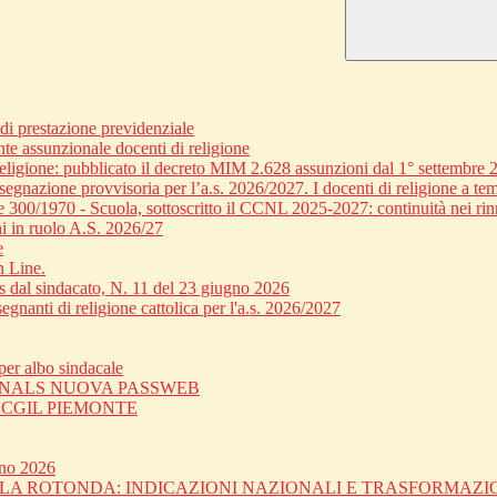
 prestazione previdenziale
nte assunzionale docenti di religione
religione: pubblicato il decreto MIM 2.628 assunzioni dal 1° settembre 
egnazione provvisoria per l’a.s. 2026/2027. I docenti di religione a tem
ge 300/1970 - Scuola, sottoscritto il CCNL 2025-2027: continuità nei rin
i in ruolo A.S. 2026/27
e
n Line.
dal sindacato, N. 11 del 23 giugno 2026
gnanti di religione cattolica per l'a.s. 2026/2027
er albo sindacale
 SNALS NUOVA PASSWEB
C CGIL PIEMONTE
gno 2026
OLA ROTONDA: INDICAZIONI NAZIONALI E TRASFORMAZ