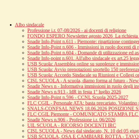
Albo sindacale
Professione i.r. 07-08/2026 - ai docenti di religione
FONDO ESPERO Newsletter agosto 2026_La richiesta di
Snadir Info-Point n.611 - Piemonte: ripartizione continge
Snadir Info-Point n.606 - Immissioni in ruolo docenti di 
Snadir Info-Point n.604 - Domande di utilizzazione ed ass
Snadir Info-point n.601. All'albo sindacale ex art.25 leg
USB Scuola: Assemblea online su supplenze e immission
USB Scuola: Avvio prenotazioni sportello 150 preferenz
USB Scuola: Accordo Sindacale su Riunioni e Collegi o
CISL SCUOLA - A scuola, diamo forma al futuro - News 
Snadir News n - Informativa immissioni in ruolo degli inse
Snadir News n.913 - IdR in festa 1° luglio 2026
Snadir Info-Point n.596 - CCNL Scuola 2025-2027
FLC CGIL - Personale ATA: basta precariato. Volantino p
SNALS-CONFSAL NEWS 18.06.2026 POSIZIONE
FLC CGIL Piemonte - COMUNICATO STAMPA FL
Snadir News n.906 - Professione i.r. 06/2026
UIL SCUOLA - RICORSO DOCENTI IRC
CISL SCUOLA - News dal sindacato, N. 10 del 05 giu
USB SCUOLA, OSA E CAMBIARE ROTTA - TAV