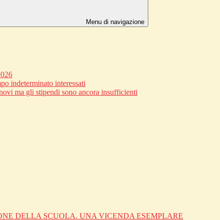
Menu di navigazione
2026
po indeterminato interessati
novi ma gli stipendi sono ancora insufficienti
IONE DELLA SCUOLA. UNA VICENDA ESEMPLARE