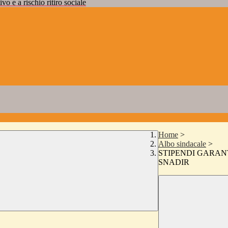
vo e a rischio ritiro sociale
Home
>
Albo sindacale
>
STIPENDI GARANT
SNADIR