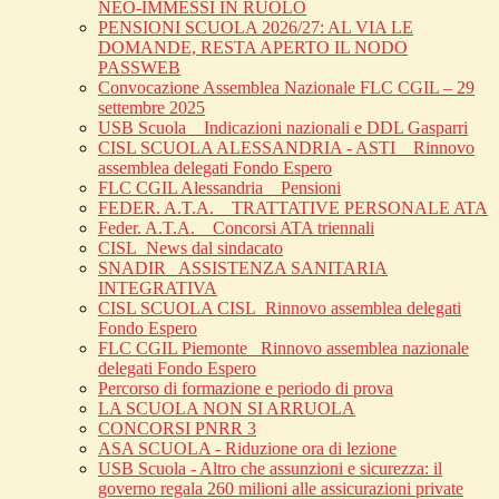
NEO-IMMESSI IN RUOLO
PENSIONI SCUOLA 2026/27: AL VIA LE
DOMANDE, RESTA APERTO IL NODO
PASSWEB
Convocazione Assemblea Nazionale FLC CGIL – 29
settembre 2025
USB Scuola _ Indicazioni nazionali e DDL Gasparri
CISL SCUOLA ALESSANDRIA - ASTI _ Rinnovo
assemblea delegati Fondo Espero
FLC CGIL Alessandria _ Pensioni
FEDER. A.T.A. _ TRATTATIVE PERSONALE ATA
Feder. A.T.A. _ Concorsi ATA triennali
CISL_News dal sindacato
SNADIR_ ASSISTENZA SANITARIA
INTEGRATIVA
CISL SCUOLA CISL_Rinnovo assemblea delegati
Fondo Espero
FLC CGIL Piemonte _Rinnovo assemblea nazionale
delegati Fondo Espero
Percorso di formazione e periodo di prova
LA SCUOLA NON SI ARRUOLA
CONCORSI PNRR 3
ASA SCUOLA - Riduzione ora di lezione
USB Scuola - Altro che assunzioni e sicurezza: il
governo regala 260 milioni alle assicurazioni private