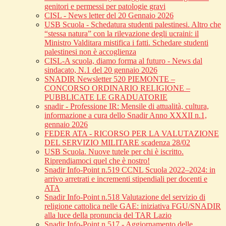
genitori e permessi per patologie gravi
CISL - News letter del 20 Gennaio 2026
USB Scuola - Schedatura studenti palestinesi. Altro che
“stessa natura” con la rilevazione degli ucraini: il
Ministro Valditara mistifica i fatti. Schedare studenti
palestinesi non è accoglienza
CISL-A scuola, diamo forma al futuro - News dal
sindacato, N.1 del 20 gennaio 2026
SNADIR Newsletter 520 PIEMONTE –
CONCORSO ORDINARIO RELIGIONE –
PUBBLICATE LE GRADUATORIE
snadir - Professione IR: Mensile di attualità, cultura,
informazione a cura dello Snadir Anno XXXII n.1,
gennaio 2026
FEDER ATA - RICORSO PER LA VALUTAZIONE
DEL SERVIZIO MILITARE scadenza 28/02
USB Scuola. Nuove tutele per chi è iscritto.
Riprendiamoci quel che è nostro!
Snadir Info-Point n.519 CCNL Scuola 2022–2024: in
arrivo arretrati e incrementi stipendiali per docenti e
ATA
Snadir Info-Point n.518 Valutazione del servizio di
religione cattolica nelle GAE: iniziativa FGU/SNADIR
alla luce della pronuncia del TAR Lazio
Snadir Info-Point n.517 - Aggiornamento delle