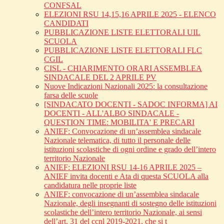
CONFSAL
ELEZIONI RSU 14,15,16 APRILE 2025 - ELENCO
CANDIDATI
PUBBLICAZIONE LISTE ELETTORALI UIL
SCUOLA
PUBBLICAZIONE LISTE ELETTORALI FLC
CGIL
CISL - CHIARIMENTO ORARI ASSEMBLEA
SINDACALE DEL 2 APRILE PV
Nuove Indicazioni Nazionali 2025: la consultazione
farsa delle scuole
[SINDACATO DOCENTI - SADOC INFORMA] AI
DOCENTI - ALL'ALBO SINDACALE -
QUESTION TIME: MOBILITA' E PRECARI
ANIEF: Convocazione di un’assemblea sindacale
Nazionale telematica, di tutto il personale delle
istituzioni scolastiche di ogni ordine e grado dell’intero
territorio Nazionale
ANIEF: ELEZIONI RSU 14-16 APRILE 2025 –
ANIEF invita docenti e Ata di questa SCUOLA alla
candidatura nelle proprie liste
ANIEF: convocazione di un’assemblea sindacale
Nazionale, degli insegnanti di sostegno delle istituzioni
scolastiche dell’intero territorio Nazionale, ai sensi
dell’art. 31 del ccnl 2019-2021, che si t