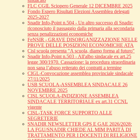
sindacato
FLC CGIL Sciopero Generale 12 DICEMBRE 2025
Fondo Espero Risultati Elezioni Assemblea delegati
2025-2027
Snadir Info-Point n.504 - Un altro successo di Snadir:
riconosciuto il passaggio dalla primaria alla secondaria
senza penalizzazioni economiche
FeNSIR - GRAVE DISORGANIZZAZIONE NELLE
PROVE DELLE POSIZIONI ECONOMICHE ATA
Cisl scuola presenta "A scuola, diamo forma al futuro"
Snadir Info-Point n.503 - All'albo sindacale ex art.25
legge 300/1970. Cassazione: la procedura straordinaria
non sana l’abuso reiterato dei contratti a termine
CIGL-Convocazione assemblea provinciale sindacale
27/11/2025
USB SCUOLA-ASSEMBLEA SINDACALE 26
NOVEMBRE 2025
CISL SCUOLA-INDIZIONE ASSEMBLEA
SINDACALE TERRITORIALE ex art.31 CCNL
vigente
CISL-TASK FORCE SUPPORTO ALLE
SEGRETERIE
SNADIR NEWSLETTER GPS E GAE 2026/2028:
LA FGU/SNADIR CHIEDE AL MIM PARITÀ DI
TRATTAMENTO PER I DOCENTI DI RELIGIONE