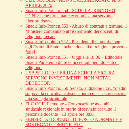
CISL SCUOLA - NEWS DAL SINDACATO N. 6/7
APRILE 2026
Snadir Info-Point n.554 - SCUOLA, RINNOVO
CCNL: bene firma parte economica ma servono
ulteriori risorse
Snadir Info-Point n.553 - Abuso di contratti a termine, il
Ministero condannato al risarcimento dei docenti di
religione precari
Snadir Info-point n.552 - Presidenti di Commissione
agli Esami di Stato: anche i docenti di religione possono
farlo!
Snadir Info-Point n.551 - Oggi alle 18:00 – Editoriale
Snadir Parleremo di tre temi centrali per i docenti di
religione.
USB SCUOLA: PER UNA SCUOLA SICURA
SERVONO INVESTIMENTI, NON METAL
DETECTOR!
Snadir Info-Point n.550-Senato, audizione FGU/Snadir
su povertà educativa e dispersione scolastica: necessaria
una strategia strutturale
FLC CGIL Piemonte - Convocazione assemblea
sindacale regionale in orario di servizio per tutto il
personale docente - 13 aprile ore 8:00
FENSIR - AI DOCENTI DI POSTO NORMALE E
SOSTEGNO COMUNICATO