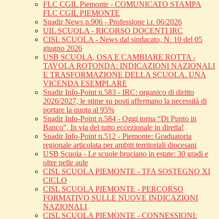
FLC CGIL Piemonte - COMUNICATO STAMPA
FLC CGIL PIEMONTE
Snadir News n.906 - Professione i.r. 06/2026
UIL SCUOLA - RICORSO DOCENTI IRC
CISL SCUOLA - News dal sindacato, N. 10 del 05
giugno 2026
USB SCUOLA, OSA E CAMBIARE ROTTA -
TAVOLA ROTONDA: INDICAZIONI NAZIONALI
E TRASFORMAZIONE DELLA SCUOLA. UNA
VICENDA ESEMPLARE
Snadir Info-Point n.583 - IRC: organico di diritto
2026/2027, le stime su posti affermano la necessità di
portare la quota al 95%
Snadir Info-Point n.584 - Oggi torna “Di Punto in
Banco”, In via del tutto eccezionale in diretta!
Snadir Info-Point n.512 - Piemonte: Graduatoria
regionale articolata per ambiti territoriali diocesani
USB Scuola - Le scuole bruciano in estate: 30 gradi e
oltre nelle aule
CISL SCUOLA PIEMONTE - TFA SOSTEGNO XI
CICLO
CISL SCUOLA PIEMONTE - PERCORSO
FORMATIVO SULLE NUOVE INDICAZIONI
NAZIONALI
CISL SCUOLA PIEMONTE - CONNESSIONI: