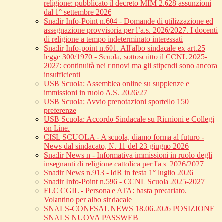
religione: pubblicato il decreto MIM 2.628 assunzioni
dal 1° settembre 2026
Snadir Info-Point n.604 - Domande di utilizzazione ed
assegnazione provvisoria per l’a.s. 2026/2027. I docenti
di religione a tempo indeterminato interessati
Snadir Info-point n.601. All'albo sindacale ex art.25
legge 300/1970 - Scuola, sottoscritto il CCNL 2025-
2027: continuità nei rinnovi ma gli stipendi sono ancora
insufficienti
USB Scuola: Assemblea online su supplenze e
immissioni in ruolo A.S. 2026/27
USB Scuola: Avvio prenotazioni sportello 150
preferenze
USB Scuola: Accordo Sindacale su Riunioni e Collegi
on Line.
CISL SCUOLA - A scuola, diamo forma al futuro -
News dal sindacato, N. 11 del 23 giugno 2026
Snadir News n - Informativa immissioni in ruolo degli
insegnanti di religione cattolica per l'a.s. 2026/2027
Snadir News n.913 - IdR in festa 1° luglio 2026
Snadir Info-Point n.596 - CCNL Scuola 2025-2027
FLC CGIL - Personale ATA: basta precariato.
Volantino per albo sindacale
SNALS-CONFSAL NEWS 18.06.2026 POSIZIONE
SNALS NUOVA PASSWEB