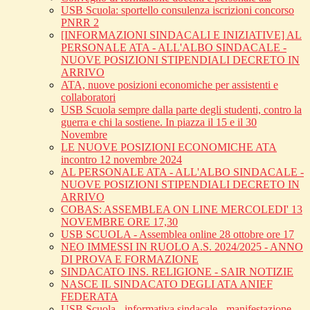
USB Scuola: sportello consulenza iscrizioni concorso
PNRR 2
[INFORMAZIONI SINDACALI E INIZIATIVE] AL
PERSONALE ATA - ALL'ALBO SINDACALE -
NUOVE POSIZIONI STIPENDIALI DECRETO IN
ARRIVO
ATA, nuove posizioni economiche per assistenti e
collaboratori
USB Scuola sempre dalla parte degli studenti, contro la
guerra e chi la sostiene. In piazza il 15 e il 30
Novembre
LE NUOVE POSIZIONI ECONOMICHE ATA
incontro 12 novembre 2024
AL PERSONALE ATA - ALL'ALBO SINDACALE -
NUOVE POSIZIONI STIPENDIALI DECRETO IN
ARRIVO
COBAS: ASSEMBLEA ON LINE MERCOLEDI' 13
NOVEMBRE ORE 17,30
USB SCUOLA - Assemblea online 28 ottobre ore 17
NEO IMMESSI IN RUOLO A.S. 2024/2025 - ANNO
DI PROVA E FORMAZIONE
SINDACATO INS. RELIGIONE - SAIR NOTIZIE
NASCE IL SINDACATO DEGLI ATA ANIEF
FEDERATA
USB Scuola - informativa sindacale - manifestazione