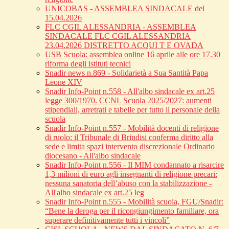
UNICOBAS - ASSEMBLEA SINDACALE del
15.04.2026
FLC CGIL ALESSANDRIA - ASSEMBLEA
SINDACALE FLC CGIL ALESSANDRIA
23.04.2026 DISTRETTO ACQUI T E OVADA
USB Scuola: assemblea online 16 aprile alle ore 17.30
riforma degli istituti tecnici
Snadir news n.869 - Solidarietà a Sua Santità Papa
Leone XIV
Snadir Info-Point n.558 - All'albo sindacale ex art.25
legge 300/1970. CCNL Scuola 2025/2027: aumenti
stipendiali, arretrati e tabelle per tutto il personale della
scuola
Snadir Info-Point n.557 - Mobilità docenti di religione
di ruolo: il Tribunale di Brindisi conferma diritto alla
sede e limita spazi intervento discrezionale Ordinario
diocesano - All'albo sindacale
Snadir Info-Point n.556 - Il MIM condannato a risarcire
1,3 milioni di euro agli insegnanti di religione precari:
nessuna sanatoria dell’abuso con la stabilizzazione -
All'albo sindacale ex art.25 leg
Snadir Info-Point n.555 - Mobilità scuola, FGU/Snadir:
“Bene la deroga per il ricongiungimento familiare, ora
superare definitivamente tutti i vincoli”