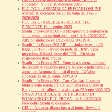
sindacato", N.6 del 16 dicembre 2025
FLC CGIL - ASSEMBLEA PRECARI ONLINE
Martedì 16 dicembre ore 17 sul tema della GPS
2026/2028
FLC CGIL - ASSEBLEA PRECARI FLC
PIEMONTE 16 dicembre 2025
Snadir Info-Point n.509 - Il Milleproroghe conferma la
strada giusta: assunzioni anche per l’A.S. 2026/2027 -
All'albo sindacale ex art.25 legge 300/1970
Snadir Info-Point n.508 All'albo sindacale ex art.25
legge 300/1970 - Avvio da parte dell’INPS della
procedura di liquidazione del TFR – Richiesta
sospensione della pratica
Snadir Info-Point n.507 - Ennesima sentenza a favore
dei docenti di religione precari. Adesso è indispensabile
aumentare la quota dei posti di ruolo - All'albo
sindacale ex art.25 legge 300/1970
Snadir Info-Point n.506 - Caro Cacciari, l’esperto
biblista nella scuola c’è già: si chiama Insegnante di
Religione! - All'albo sindacale ex art.25 legge 300/1970
SNADIR CIRCOLARE SUL PERIODO DI
FORMAZIONE E DI PROVA – A.S. 2025/2026
Newsletter Snadir di dicembre
CISL _ A scuola, diamo forma al futuro News del