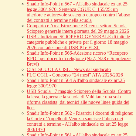
Snadir Info-Point n.567 - All'albo sindacale ex art.25
legge 300/1970. Sentenza CGUE C‑155/25: un
ulteriore e autorevole sostegno europeo contro l’abuso
dei contratti a termine nella scuola
Comparto e Area Istruzione e Ricerca settore Scuola
Sciopero generale intera giornata del 29 maggio 2026
USB - Indizione SCIOPERO GENERALE di tutte le
categorie pubbliche e private per il giorno 18 maggio
2026 con adesione di USB PI e FI-SI.
Snadir Info-Point n.566-Adesione ricorso “Recupero
RPD” per docenti di religione (N27, N28 e Supplenze
Brevi)
CISL SCUOLA CISL - News dal sindacato
FLC CGIL - Concorso “24 mesi” ATA 2025/2026
Snadir Info-Point n.564 All'albo sindacale ex art.25
legge 300/1970
USB Scuola - 7 maggio Sciopero della Scuola. Contro
la leva, la guerra e la scuola di Valditara: una sola
riforma classista, dai tecnici alle nuove linee guida dei
licei
Snadir Info-Point n.562 - Risarciti i docenti di religione:
la Corte d’Appello di Venezia sancisce l’abuso nei
contratti a termine - All'albo sindacale ex art.25 legge
300/1970
Snadir Info-Point n.561 - All'albo sindacale ex art.25