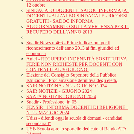
12 ottobre
SINDACATO DOCENTI - SADOC INFORMA] AI
DOCENTI - ALL'ALBO SINDACALE - RICORSI
GRATUITI - SADOC INFORMA
AGGIORNAMENTO SULLA VERTENZA PER IL
RECUPERO DELL’ANNO 2013
Snadir News n.466 - Prime indicazioni per il
riconoscimento dell’anno 2013 ai fini giuridici ed
economici
Anief - RECUPERO INDENNITÀ SOSTITUTIVA
FERIE NON RICHIESTE PER DOCENTI CON
CONTRATTI AL 30 GIUGNO.
Elezione del Consiglio Superiore della Pubblica
Istruzione - Proclamazione definitiva degli eletti.
SAIR NOTIZINA - N.2 - GIUGNO 2024
SAIR NOTIZIE - GIUGNO 2024
SAATA NOTIZIE - GIUGNO 2024
Snadir - Professione_ir_05
FENSIR - INFORMA DOCENTI DI RELIGIONE -
N. 2 - MAGGIO 2024
Udiss - difendi oggi la scuola di domani - candidati
secondaria I°
USB Scuola apre lo sportello dedicato al Bando ATA