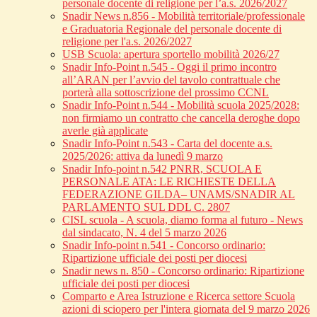
personale docente di religione per l’a.s. 2026/2027
Snadir News n.856 - Mobilità territoriale/professionale
e Graduatoria Regionale del personale docente di
religione per l'a.s. 2026/2027
USB Scuola: apertura sportello mobilità 2026/27
Snadir Info-Point n.545 - Oggi il primo incontro
all’ARAN per l’avvio del tavolo contrattuale che
porterà alla sottoscrizione del prossimo CCNL
Snadir Info-Point n.544 - Mobilità scuola 2025/2028:
non firmiamo un contratto che cancella deroghe dopo
averle già applicate
Snadir Info-Point n.543 - Carta del docente a.s.
2025/2026: attiva da lunedì 9 marzo
Snadir Info-point n.542 PNRR, SCUOLA E
PERSONALE ATA: LE RICHIESTE DELLA
FEDERAZIONE GILDA– UNAMS/SNADIR AL
PARLAMENTO SUL DDL C. 2807
CISL scuola - A scuola, diamo forma al futuro - News
dal sindacato, N. 4 del 5 marzo 2026
Snadir Info-point n.541 - Concorso ordinario:
Ripartizione ufficiale dei posti per diocesi
Snadir news n. 850 - Concorso ordinario: Ripartizione
ufficiale dei posti per diocesi
Comparto e Area Istruzione e Ricerca settore Scuola
azioni di sciopero per l'intera giornata del 9 marzo 2026