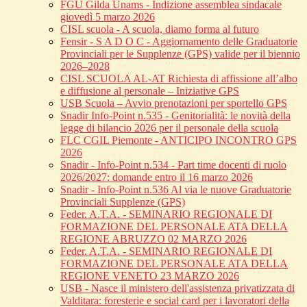
FGU Gilda Unams - Indizione assemblea sindacale
giovedì 5 marzo 2026
CISL scuola - A scuola, diamo forma al futuro
Fensir - S A D O C - Aggiornamento delle Graduatorie
Provinciali per le Supplenze (GPS) valide per il biennio
2026–2028
CISL SCUOLA AL-AT Richiesta di affissione all’albo
e diffusione al personale – Iniziative GPS
USB Scuola – Avvio prenotazioni per sportello GPS
Snadir Info-Point n.535 - Genitorialità: le novità della
legge di bilancio 2026 per il personale della scuola
FLC CGIL Piemonte - ANTICIPO INCONTRO GPS
2026
Snadir - Info-Point n.534 - Part time docenti di ruolo
2026/2027: domande entro il 16 marzo 2026
Snadir - Info-Point n.536 Al via le nuove Graduatorie
Provinciali Supplenze (GPS)
Feder. A.T.A. - SEMINARIO REGIONALE DI
FORMAZIONE DEL PERSONALE ATA DELLA
REGIONE ABRUZZO 02 MARZO 2026
Feder. A.T.A. - SEMINARIO REGIONALE DI
FORMAZIONE DEL PERSONALE ATA DELLA
REGIONE VENETO 23 MARZO 2026
USB - Nasce il ministero dell'assistenza privatizzata di
Valditara: foresterie e social card per i lavoratori della