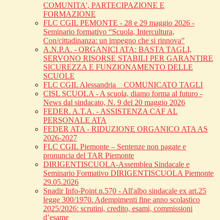
COMUNITA', PARTECIPAZIONE E
FORMAZIONE
FLC CGIL PEMONTE - 28 e 29 maggio 2026 -
Seminario formativo “Scuola, Intercultura,
Con/cittadinanza: un impegno che si rinnova”
A.N.P.A. - ORGANICI ATA: BASTA TAGLI,
SERVONO RISORSE STABILI PER GARANTIRE
SICUREZZA E FUNZIONAMENTO DELLE
SCUOLE
FLC CGIL Alessandria _ COMUNICATO TAGLI
CISL SCUOLA - A scuola, diamo forma al futuro -
News dal sindacato, N. 9 del 20 maggio 2026
FEDER. A.T.A. - ASSISTENZA CAF AL
PERSONALE ATA
FEDER ATA - RIDUZIONE ORGANICO ATA AS
2026-2027
FLC CGIL Piemonte – Sentenze non pagate e
pronuncia del TAR Piemonte
DIRIGENTISCUOLA-Assemblea Sindacale e
Seminario Formativo DIRIGENTISCUOLA Piemonte
29.05.2026
Snadir Info-Point n.570 - All'albo sindacale ex art.25
legge 300/1970. Adempimenti fine anno scolastico
2025/2026: scrutini, credito, esami, commissioni
d’esame