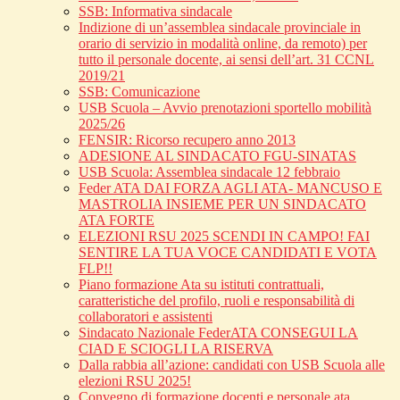
SSB: Informativa sindacale
Indizione di un’assemblea sindacale provinciale in
orario di servizio in modalità online, da remoto) per
tutto il personale docente, ai sensi dell’art. 31 CCNL
2019/21
SSB: Comunicazione
USB Scuola – Avvio prenotazioni sportello mobilità
2025/26
FENSIR: Ricorso recupero anno 2013
ADESIONE AL SINDACATO FGU-SINATAS
USB Scuola: Assemblea sindacale 12 febbraio
Feder ATA DAI FORZA AGLI ATA- MANCUSO E
MASTROLIA INSIEME PER UN SINDACATO
ATA FORTE
ELEZIONI RSU 2025 SCENDI IN CAMPO! FAI
SENTIRE LA TUA VOCE CANDIDATI E VOTA
FLP!!
Piano formazione Ata su istituti contrattuali,
caratteristiche del profilo, ruoli e responsabilità di
collaboratori e assistenti
Sindacato Nazionale FederATA CONSEGUI LA
CIAD E SCIOGLI LA RISERVA
Dalla rabbia all’azione: candidati con USB Scuola alle
elezioni RSU 2025!
Convegno di formazione docenti e personale ata