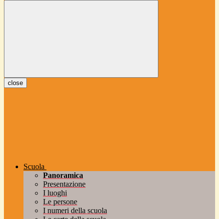
close
Scuola
Panoramica
Presentazione
I luoghi
Le persone
I numeri della scuola