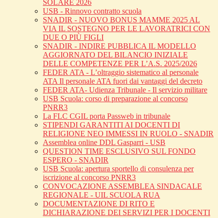
SOLARE 2026
USB - Rinnovo contratto scuola
SNADIR - NUOVO BONUS MAMME 2025 AL
VIA IL SOSTEGNO PER LE LAVORATRICI CON
DUE O PIÙ FIGLI
SNADIR - INDIRE PUBBLICA IL MODELLO
AGGIORNATO DEL BILANCIO INIZIALE
DELLE COMPETENZE PER L’A.S. 2025/2026
FEDER ATA - L’oltraggio sistematico al personale
ATA Il personale ATA fuori dai vantaggi del decreto
FEDER ATA- Udienza Tribunale - Il servizio militare
USB Scuola: corso di preparazione al concorso
PNRR3
La FLC CGIL porta Passweb in tribunale
STIPENDI GARANTITI AI DOCENTI DI
RELIGIONE NEO IMMESSI IN RUOLO - SNADIR
Assemblea online DDL Gasparri - USB
QUESTION TIME ESCLUSIVO SUL FONDO
ESPERO - SNADIR
USB Scuola: apertura sportello di consulenza per
iscrizione al concorso PNRR3
CONVOCAZIONE ASSEMBLEA SINDACALE
REGIONALE - UIL SCUOLA RUA
DOCUMENTAZIONE DI RITO E
DICHIARAZIONE DEI SERVIZI PER I DOCENTI