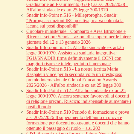
Graduatorie ad Esaurimento (GaE) aa.ss. 2026/2028 -
All'albo sindacale ex art.25 legge 300/1970
Snadir Info-Point n.516 - Milleproroghe, Snadir:
“Proroga assunzioni IRC positiva, ma va colmata la
lacuna sui posti disponibili”
Circolare ministeriale - Comparto e Area Istruzione e
Ricerca_ settore Scuola_ azioni di sciopero per le intere
giornate del 12 e 13 gennaio 2026
Snadir Info-point n.515. All'albo sindacale ex art.25
legge 300/1970. Assistenza sanitaria integrativa:
FGU/SNADIR firma definitivamente il CCNI con
maggiori risorse e tutele per tutto il personale
Snadir Info-Point n.513 - La nostra iscritta Maria
Raspatelli vince per la seconda volta un prestigioso
premio internazionale Global Education Awards
2025/2026 - All'albo sindacale ex art.25 legge 300
Snadir Info-Point n.512 - All'albo sindacale ex art.25
legge 300/1970. Ancora sentenze favorevoli ai docenti
di religione precari. Ruscica: indispensabile aumentare i
posti di ruolo
Snadir Info-Point n.510 Periodo di formazione e prova
a.s. 2025/2026 Il superamento dell’anno di prova e
formazione per docenti neoassunti e docenti che hanno
ottenuto il passaggio di ruolo – a.s. 202
CISL A scuola, diamo forma al futuro News dal