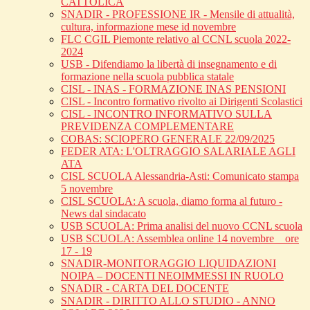
CATTOLICA
SNADIR - PROFESSIONE IR - Mensile di attualità,
cultura, informazione mese id novembre
FLC CGIL Piemonte relativo al CCNL scuola 2022-
2024
USB - Difendiamo la libertà di insegnamento e di
formazione nella scuola pubblica statale
CISL - INAS - FORMAZIONE INAS PENSIONI
CISL - Incontro formativo rivolto ai Dirigenti Scolastici
CISL - INCONTRO INFORMATIVO SULLA
PREVIDENZA COMPLEMENTARE
COBAS: SCIOPERO GENERALE 22/09/2025
FEDER ATA: L'OLTRAGGIO SALARIALE AGLI
ATA
CISL SCUOLA Alessandria-Asti: Comunicato stampa
5 novembre
CISL SCUOLA: A scuola, diamo forma al futuro -
News dal sindacato
USB SCUOLA: Prima analisi del nuovo CCNL scuola
USB SCUOLA: Assemblea online 14 novembre _ ore
17 - 19
SNADIR-MONITORAGGIO LIQUIDAZIONI
NOIPA – DOCENTI NEOIMMESSI IN RUOLO
SNADIR - CARTA DEL DOCENTE
SNADIR - DIRITTO ALLO STUDIO - ANNO