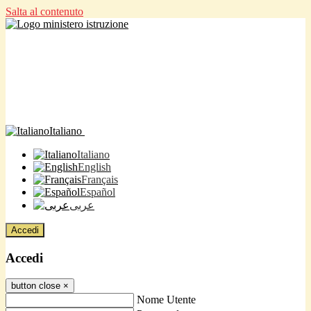
Salta al contenuto
Italiano
Italiano
English
Français
Español
عربى
Accedi
Accedi
button close
×
Nome Utente