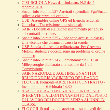
CISL SCUOLA News dal sindacato, N.2 del 5
febbraio 2026
Snadir Info-Point n.527 Arretrati stipendiali: Fgu/Snadir
sollecita chiarezza nei cedolini
USB- Assemblea online GPS ed Elenchi regionali
Unicobas - Trasmissione nota sindacale
SAIR - Docenti di Religione: risarcimento per abuso
dei contratti a termine.
Snadir Info-Point n.525 - Fede sotto accusa in classe?
Una vicenda che chiama in causa la scuola
USB Scuola - La scuola militarizzata. Per Governo
Meloni, studenti e docenti sono un problema di ordine
pubblico
Snadir Info-Point n.524 - L’emendamento 6.13 al
Milleproroghe dichiarato ammissibile da 1 e 5
Commissione
SAIR NAZIONALE-AGLI INSEGNANTI DI
RELIGIONE-RISARCIMENTO DEL DANNO
FLC CGIL Piemonte-ARRETRATI CONTRATTO -
Incontro online 6 febbraio 14.30
ASA SCUOLA - COMUNICATO SINDACALE
INERENTE L'ALLONTANAMENTO DAL POSTO
DI LAVORO DEI DOCENTI SENZA ALUNNI IN
CLASSE.
FLC CGIL Scuola: guide aggiornate su congedi dei