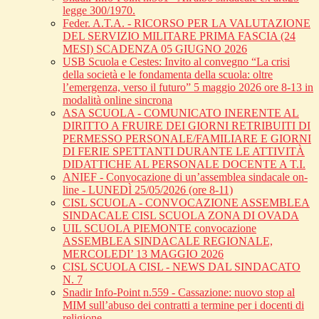
legge 300/1970.
Feder. A.T.A. - RICORSO PER LA VALUTAZIONE
DEL SERVIZIO MILITARE PRIMA FASCIA (24
MESI) SCADENZA 05 GIUGNO 2026
USB Scuola e Cestes: Invito al convegno “La crisi
della società e le fondamenta della scuola: oltre
l’emergenza, verso il futuro” 5 maggio 2026 ore 8-13 in
modalità online sincrona
ASA SCUOLA - COMUNICATO INERENTE AL
DIRITTO A FRUIRE DEI GIORNI RETRIBUITI DI
PERMESSO PERSONALE/FAMILIARE E GIORNI
DI FERIE SPETTANTI DURANTE LE ATTIVITÀ
DIDATTICHE AL PERSONALE DOCENTE A T.I.
ANIEF - Convocazione di un’assemblea sindacale on-
line - LUNEDÌ 25/05/2026 (ore 8-11)
CISL SCUOLA - CONVOCAZIONE ASSEMBLEA
SINDACALE CISL SCUOLA ZONA DI OVADA
UIL SCUOLA PIEMONTE convocazione
ASSEMBLEA SINDACALE REGIONALE,
MERCOLEDI’ 13 MAGGIO 2026
CISL SCUOLA CISL - NEWS DAL SINDACATO
N. 7
Snadir Info-Point n.559 - Cassazione: nuovo stop al
MIM sull’abuso dei contratti a termine per i docenti di
religione