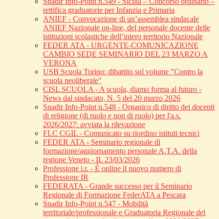
Snadir Info-Point n.549 - Sicilia – Concorso ordinario –
rettifica graduatorie per Infanzia e Primaria
ANIEF - Convocazione di un’assemblea sindacale
ANIEF Nazionale on-line, del personale docente delle
istituzioni scolastiche dell’intero territorio Nazionale
FEDER ATA - URGENTE-COMUNICAZIONE
CAMBIO SEDE SEMINARIO DEL 23 MARZO A
VERONA
USB Scuola Torino: dibattito sul volume "Contro la
scuola neoliberale"
CISL SCUOLA - A scuola, diamo forma al futuro -
News dal sindacato, N. 5 del 20 marzo 2026
Snadir Info-Point n.548 - Organico di diritto dei docenti
di religione (di ruolo e non di ruolo) per l'a.s.
2026/2027: avviata la rilevazione
FLC CGIL - Comunicato su riordino istituti tecnici
FEDER ATA - Seminario regionale di
formazione/aggiornamento personale A.T.A. della
regione Veneto - IL 23/03/2026
Professione i.r. - È online il nuovo numero di
Professione IR
FEDERATA - Grande successo per il Seminario
Regionale di Formazione FederATA a Pescara
Snadir Info-Point n.547 - Mobilità
territoriale/professionale e Graduatoria Regionale del