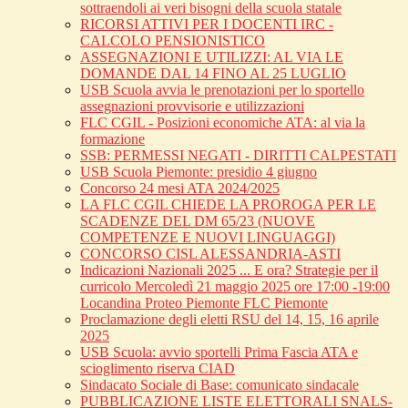
sottraendoli ai veri bisogni della scuola statale
RICORSI ATTIVI PER I DOCENTI IRC -
CALCOLO PENSIONISTICO
ASSEGNAZIONI E UTILIZZI: AL VIA LE
DOMANDE DAL 14 FINO AL 25 LUGLIO
USB Scuola avvia le prenotazioni per lo sportello
assegnazioni provvisorie e utilizzazioni
FLC CGIL - Posizioni economiche ATA: al via la
formazione
SSB: PERMESSI NEGATI - DIRITTI CALPESTATI
USB Scuola Piemonte: presidio 4 giugno
Concorso 24 mesi ATA 2024/2025
LA FLC CGIL CHIEDE LA PROROGA PER LE
SCADENZE DEL DM 65/23 (NUOVE
COMPETENZE E NUOVI LINGUAGGI)
CONCORSO CISL ALESSANDRIA-ASTI
Indicazioni Nazionali 2025 ... E ora? Strategie per il
curricolo Mercoledì 21 maggio 2025 ore 17:00 -19:00
Locandina Proteo Piemonte FLC Piemonte
Proclamazione degli eletti RSU del 14, 15, 16 aprile
2025
USB Scuola: avvio sportelli Prima Fascia ATA e
scioglimento riserva CIAD
Sindacato Sociale di Base: comunicato sindacale
PUBBLICAZIONE LISTE ELETTORALI SNALS-