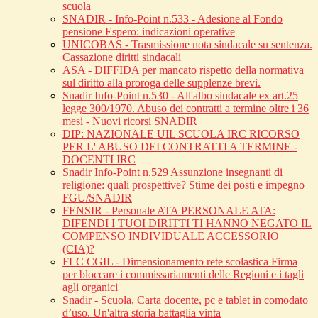
scuola
SNADIR - Info-Point n.533 - Adesione al Fondo
pensione Espero: indicazioni operative
UNICOBAS - Trasmissione nota sindacale su sentenza.
Cassazione diritti sindacali
ASA - DIFFIDA per mancato rispetto della normativa
sul diritto alla proroga delle supplenze brevi.
Snadir Info-Point n.530 - All'albo sindacale ex art.25
legge 300/1970. Abuso dei contratti a termine oltre i 36
mesi - Nuovi ricorsi SNADIR
DIP: NAZIONALE UIL SCUOLA IRC RICORSO
PER L' ABUSO DEI CONTRATTI A TERMINE -
DOCENTI IRC
Snadir Info-Point n.529 Assunzione insegnanti di
religione: quali prospettive? Stime dei posti e impegno
FGU/SNADIR
FENSIR - Personale ATA PERSONALE ATA:
DIFENDI I TUOI DIRITTI TI HANNO NEGATO IL
COMPENSO INDIVIDUALE ACCESSORIO
(CIA)?
FLC CGIL - Dimensionamento rete scolastica Firma
per bloccare i commissariamenti delle Regioni e i tagli
agli organici
Snadir - Scuola, Carta docente, pc e tablet in comodato
d’uso. Un'altra storia battaglia vinta