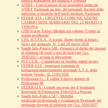
rettifica graduatorie per Infanzia e Primaria
ANIEF - Convocazione di un’assemblea sindacale
ANIEF Nazionale on-line, del personale docente delle
istituzioni scolastiche dell’intero territorio Nazionale
FEDER ATA - URGENTE-COMUNICAZIONE
CAMBIO SEDE SEMINARIO DEL 23 MARZO A
VERONA
USB Scuola Torino: dibattito sul volume "Contro la
scuola neoliberale"
CISL SCUOLA - A scuola, diamo forma al futuro -
News dal sindacato, N. 5 del 20 marzo 2026
Snadir Info-Point n.548 - Organico di diritto dei docenti
di religione (di ruolo e non di ruolo) per l'a.s.
2026/2027: avviata la rilevazione
FLC CGIL - Comunicato su riordino istituti tecnici
FEDER ATA - Seminario regionale di
formazione/aggiornamento personale A.T.A. della
regione Veneto - IL 23/03/2026
Professione i.r. - È online il nuovo numero di
Professione IR
FEDERATA - Grande successo per il Seminario
Regionale di Formazione FederATA a Pescara
Snadir Info-Point n.547 - Mobilità
territoriale/professionale e Graduatoria Regionale del
personale docente di religione per l’a.s. 2026/2027