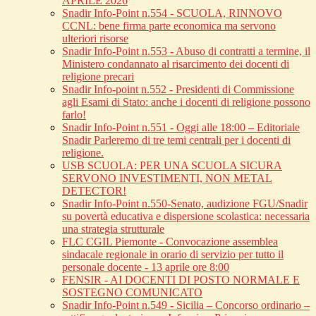
APRILE 2026
Snadir Info-Point n.554 - SCUOLA, RINNOVO
CCNL: bene firma parte economica ma servono
ulteriori risorse
Snadir Info-Point n.553 - Abuso di contratti a termine, il
Ministero condannato al risarcimento dei docenti di
religione precari
Snadir Info-point n.552 - Presidenti di Commissione
agli Esami di Stato: anche i docenti di religione possono
farlo!
Snadir Info-Point n.551 - Oggi alle 18:00 – Editoriale
Snadir Parleremo di tre temi centrali per i docenti di
religione.
USB SCUOLA: PER UNA SCUOLA SICURA
SERVONO INVESTIMENTI, NON METAL
DETECTOR!
Snadir Info-Point n.550-Senato, audizione FGU/Snadir
su povertà educativa e dispersione scolastica: necessaria
una strategia strutturale
FLC CGIL Piemonte - Convocazione assemblea
sindacale regionale in orario di servizio per tutto il
personale docente - 13 aprile ore 8:00
FENSIR - AI DOCENTI DI POSTO NORMALE E
SOSTEGNO COMUNICATO
Snadir Info-Point n.549 - Sicilia – Concorso ordinario –