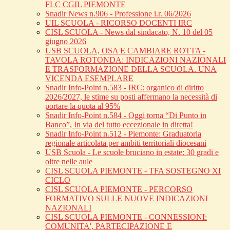
FLC CGIL PIEMONTE
Snadir News n.906 - Professione i.r. 06/2026
UIL SCUOLA - RICORSO DOCENTI IRC
CISL SCUOLA - News dal sindacato, N. 10 del 05
giugno 2026
USB SCUOLA, OSA E CAMBIARE ROTTA -
TAVOLA ROTONDA: INDICAZIONI NAZIONALI
E TRASFORMAZIONE DELLA SCUOLA. UNA
VICENDA ESEMPLARE
Snadir Info-Point n.583 - IRC: organico di diritto
2026/2027, le stime su posti affermano la necessità di
portare la quota al 95%
Snadir Info-Point n.584 - Oggi torna “Di Punto in
Banco”, In via del tutto eccezionale in diretta!
Snadir Info-Point n.512 - Piemonte: Graduatoria
regionale articolata per ambiti territoriali diocesani
USB Scuola - Le scuole bruciano in estate: 30 gradi e
oltre nelle aule
CISL SCUOLA PIEMONTE - TFA SOSTEGNO XI
CICLO
CISL SCUOLA PIEMONTE - PERCORSO
FORMATIVO SULLE NUOVE INDICAZIONI
NAZIONALI
CISL SCUOLA PIEMONTE - CONNESSIONI:
COMUNITA', PARTECIPAZIONE E