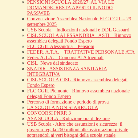
PENSIONI SCUOLA 2026/27: AL VIA LE
DOMANDE, RESTA APERTO IL NODO
PASSWEB
Convocazione Assemblea Nazionale FLC CGIL – 29
settembre 2025
USB Scuola _ Indicazioni nazionali e DDL Gasparri
CISL SCUOLA ALESSANDRIA - ASTI _ Rinnovo
assemblea delegati Fondo Espero
FLC CGIL Alessandria _ Pensioni
FEDER. A.T.A. _ TRATTATIVE PERSONALE ATA
Feder. A.T.A. _ Concorsi ATA triennali
CISL_News dal sindacato
SNADIR_ ASSISTENZA SANITARIA
INTEGRATIVA
CISL SCUOLA CISL_Rinnovo assemblea delegati
Fondo Espero
FLC CGIL Piemonte _Rinnovo assemblea nazionale
delegati Fondo Espero
Percorso di formazione e periodo di prova
LA SCUOLA NON SI ARRUOLA
CONCORSI PNRR 3
ASA SCUOLA - Riduzione ora di lezione
USB Scuola - Altro che assunzioni e sicurezza: il
governo regala 260 milioni alle assicurazioni private
sottraendoli ai veri bisogni della scuola statale