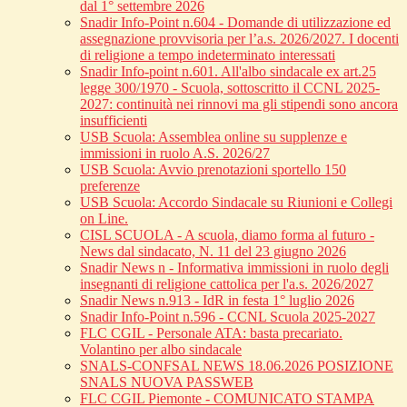
dal 1° settembre 2026
Snadir Info-Point n.604 - Domande di utilizzazione ed
assegnazione provvisoria per l’a.s. 2026/2027. I docenti
di religione a tempo indeterminato interessati
Snadir Info-point n.601. All'albo sindacale ex art.25
legge 300/1970 - Scuola, sottoscritto il CCNL 2025-
2027: continuità nei rinnovi ma gli stipendi sono ancora
insufficienti
USB Scuola: Assemblea online su supplenze e
immissioni in ruolo A.S. 2026/27
USB Scuola: Avvio prenotazioni sportello 150
preferenze
USB Scuola: Accordo Sindacale su Riunioni e Collegi
on Line.
CISL SCUOLA - A scuola, diamo forma al futuro -
News dal sindacato, N. 11 del 23 giugno 2026
Snadir News n - Informativa immissioni in ruolo degli
insegnanti di religione cattolica per l'a.s. 2026/2027
Snadir News n.913 - IdR in festa 1° luglio 2026
Snadir Info-Point n.596 - CCNL Scuola 2025-2027
FLC CGIL - Personale ATA: basta precariato.
Volantino per albo sindacale
SNALS-CONFSAL NEWS 18.06.2026 POSIZIONE
SNALS NUOVA PASSWEB
FLC CGIL Piemonte - COMUNICATO STAMPA