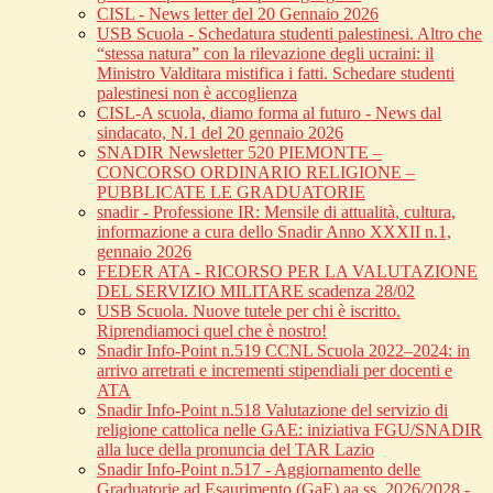
CISL - News letter del 20 Gennaio 2026
USB Scuola - Schedatura studenti palestinesi. Altro che
“stessa natura” con la rilevazione degli ucraini: il
Ministro Valditara mistifica i fatti. Schedare studenti
palestinesi non è accoglienza
CISL-A scuola, diamo forma al futuro - News dal
sindacato, N.1 del 20 gennaio 2026
SNADIR Newsletter 520 PIEMONTE –
CONCORSO ORDINARIO RELIGIONE –
PUBBLICATE LE GRADUATORIE
snadir - Professione IR: Mensile di attualità, cultura,
informazione a cura dello Snadir Anno XXXII n.1,
gennaio 2026
FEDER ATA - RICORSO PER LA VALUTAZIONE
DEL SERVIZIO MILITARE scadenza 28/02
USB Scuola. Nuove tutele per chi è iscritto.
Riprendiamoci quel che è nostro!
Snadir Info-Point n.519 CCNL Scuola 2022–2024: in
arrivo arretrati e incrementi stipendiali per docenti e
ATA
Snadir Info-Point n.518 Valutazione del servizio di
religione cattolica nelle GAE: iniziativa FGU/SNADIR
alla luce della pronuncia del TAR Lazio
Snadir Info-Point n.517 - Aggiornamento delle
Graduatorie ad Esaurimento (GaE) aa.ss. 2026/2028 -