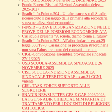
FLC CGIL Sciopero Generale 12 DICEMBRE 2025
Fondo Espero Risultati Elezioni Assemblea delegati
2025-2027
Snadir Info-Point n.504 - Un altro successo di Snadir:
riconosciuto il passaggio dalla primaria alla secondaria
senza penalizzazioni economiche
FeNSIR - GRAVE DISORGANIZZAZIONE NELLE
PROVE DELLE POSIZIONI ECONOMICHE ATA
Cisl scuola presenta "A scuola, diamo forma al futuro"
Snadir Info-Point n.503 - All'albo sindacale ex art.25
legge 300/1970. Cassazione: la procedura straordinaria
non sana l’abuso reiterato dei contratti a termine
CIGL-Convocazione assemblea provinciale sindacale
27/11/2025
USB SCUOLA-ASSEMBLEA SINDACALE 26
NOVEMBRE 2025
CISL SCUOLA-INDIZIONE ASSEMBLEA
SINDACALE TERRITORIALE ex art.31 CCNL
vigente
CISL-TASK FORCE SUPPORTO ALLE
SEGRETERIE
SNADIR NEWSLETTER GPS E GAE 2026/2028:
LA FGU/SNADIR CHIEDE AL MIM PARITÀ DI
TRATTAMENTO PER I DOCENTI DI RELIGIONE
CATTOLICA