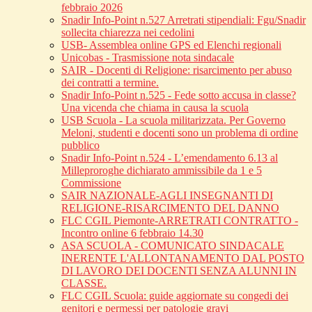
febbraio 2026
Snadir Info-Point n.527 Arretrati stipendiali: Fgu/Snadir
sollecita chiarezza nei cedolini
USB- Assemblea online GPS ed Elenchi regionali
Unicobas - Trasmissione nota sindacale
SAIR - Docenti di Religione: risarcimento per abuso
dei contratti a termine.
Snadir Info-Point n.525 - Fede sotto accusa in classe?
Una vicenda che chiama in causa la scuola
USB Scuola - La scuola militarizzata. Per Governo
Meloni, studenti e docenti sono un problema di ordine
pubblico
Snadir Info-Point n.524 - L’emendamento 6.13 al
Milleproroghe dichiarato ammissibile da 1 e 5
Commissione
SAIR NAZIONALE-AGLI INSEGNANTI DI
RELIGIONE-RISARCIMENTO DEL DANNO
FLC CGIL Piemonte-ARRETRATI CONTRATTO -
Incontro online 6 febbraio 14.30
ASA SCUOLA - COMUNICATO SINDACALE
INERENTE L'ALLONTANAMENTO DAL POSTO
DI LAVORO DEI DOCENTI SENZA ALUNNI IN
CLASSE.
FLC CGIL Scuola: guide aggiornate su congedi dei
genitori e permessi per patologie gravi