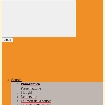
close
Scuola
Panoramica
Presentazione
I luoghi
Le persone
I numeri della scuola