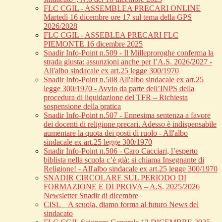
FLC CGIL - ASSEMBLEA PRECARI ONLINE
Martedì 16 dicembre ore 17 sul tema della GPS
2026/2028
FLC CGIL - ASSEBLEA PRECARI FLC
PIEMONTE 16 dicembre 2025
Snadir Info-Point n.509 - Il Milleproroghe conferma la
strada giusta: assunzioni anche per l’A.S. 2026/2027 -
All'albo sindacale ex art.25 legge 300/1970
Snadir Info-Point n.508 All'albo sindacale ex art.25
legge 300/1970 - Avvio da parte dell’INPS della
procedura di liquidazione del TFR – Richiesta
sospensione della pratica
Snadir Info-Point n.507 - Ennesima sentenza a favore
dei docenti di religione precari. Adesso è indispensabile
aumentare la quota dei posti di ruolo - All'albo
sindacale ex art.25 legge 300/1970
Snadir Info-Point n.506 - Caro Cacciari, l’esperto
biblista nella scuola c’è già: si chiama Insegnante di
Religione! - All'albo sindacale ex art.25 legge 300/1970
SNADIR CIRCOLARE SUL PERIODO DI
FORMAZIONE E DI PROVA – A.S. 2025/2026
Newsletter Snadir di dicembre
CISL _ A scuola, diamo forma al futuro News del
sindacato