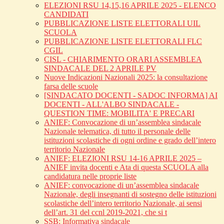
ELEZIONI RSU 14,15,16 APRILE 2025 - ELENCO
CANDIDATI
PUBBLICAZIONE LISTE ELETTORALI UIL
SCUOLA
PUBBLICAZIONE LISTE ELETTORALI FLC
CGIL
CISL - CHIARIMENTO ORARI ASSEMBLEA
SINDACALE DEL 2 APRILE PV
Nuove Indicazioni Nazionali 2025: la consultazione
farsa delle scuole
[SINDACATO DOCENTI - SADOC INFORMA] AI
DOCENTI - ALL'ALBO SINDACALE -
QUESTION TIME: MOBILITA' E PRECARI
ANIEF: Convocazione di un’assemblea sindacale
Nazionale telematica, di tutto il personale delle
istituzioni scolastiche di ogni ordine e grado dell’intero
territorio Nazionale
ANIEF: ELEZIONI RSU 14-16 APRILE 2025 –
ANIEF invita docenti e Ata di questa SCUOLA alla
candidatura nelle proprie liste
ANIEF: convocazione di un’assemblea sindacale
Nazionale, degli insegnanti di sostegno delle istituzioni
scolastiche dell’intero territorio Nazionale, ai sensi
dell’art. 31 del ccnl 2019-2021, che si t
SSB: Informativa sindacale