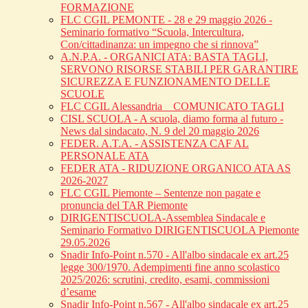
FORMAZIONE
FLC CGIL PEMONTE - 28 e 29 maggio 2026 -
Seminario formativo “Scuola, Intercultura,
Con/cittadinanza: un impegno che si rinnova”
A.N.P.A. - ORGANICI ATA: BASTA TAGLI,
SERVONO RISORSE STABILI PER GARANTIRE
SICUREZZA E FUNZIONAMENTO DELLE
SCUOLE
FLC CGIL Alessandria _ COMUNICATO TAGLI
CISL SCUOLA - A scuola, diamo forma al futuro -
News dal sindacato, N. 9 del 20 maggio 2026
FEDER. A.T.A. - ASSISTENZA CAF AL
PERSONALE ATA
FEDER ATA - RIDUZIONE ORGANICO ATA AS
2026-2027
FLC CGIL Piemonte – Sentenze non pagate e
pronuncia del TAR Piemonte
DIRIGENTISCUOLA-Assemblea Sindacale e
Seminario Formativo DIRIGENTISCUOLA Piemonte
29.05.2026
Snadir Info-Point n.570 - All'albo sindacale ex art.25
legge 300/1970. Adempimenti fine anno scolastico
2025/2026: scrutini, credito, esami, commissioni
d’esame
Snadir Info-Point n.567 - All'albo sindacale ex art.25