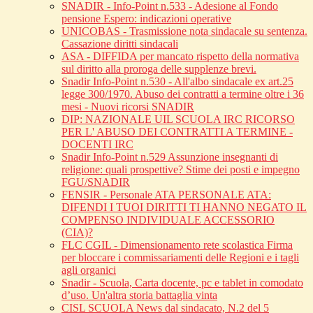
SNADIR - Info-Point n.533 - Adesione al Fondo
pensione Espero: indicazioni operative
UNICOBAS - Trasmissione nota sindacale su sentenza.
Cassazione diritti sindacali
ASA - DIFFIDA per mancato rispetto della normativa
sul diritto alla proroga delle supplenze brevi.
Snadir Info-Point n.530 - All'albo sindacale ex art.25
legge 300/1970. Abuso dei contratti a termine oltre i 36
mesi - Nuovi ricorsi SNADIR
DIP: NAZIONALE UIL SCUOLA IRC RICORSO
PER L' ABUSO DEI CONTRATTI A TERMINE -
DOCENTI IRC
Snadir Info-Point n.529 Assunzione insegnanti di
religione: quali prospettive? Stime dei posti e impegno
FGU/SNADIR
FENSIR - Personale ATA PERSONALE ATA:
DIFENDI I TUOI DIRITTI TI HANNO NEGATO IL
COMPENSO INDIVIDUALE ACCESSORIO
(CIA)?
FLC CGIL - Dimensionamento rete scolastica Firma
per bloccare i commissariamenti delle Regioni e i tagli
agli organici
Snadir - Scuola, Carta docente, pc e tablet in comodato
d’uso. Un'altra storia battaglia vinta
CISL SCUOLA News dal sindacato, N.2 del 5