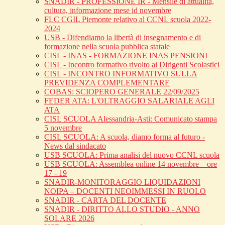
SNADIR - PROFESSIONE IR - Mensile di attualità,
cultura, informazione mese id novembre
FLC CGIL Piemonte relativo al CCNL scuola 2022-
2024
USB - Difendiamo la libertà di insegnamento e di
formazione nella scuola pubblica statale
CISL - INAS - FORMAZIONE INAS PENSIONI
CISL - Incontro formativo rivolto ai Dirigenti Scolastici
CISL - INCONTRO INFORMATIVO SULLA
PREVIDENZA COMPLEMENTARE
COBAS: SCIOPERO GENERALE 22/09/2025
FEDER ATA: L'OLTRAGGIO SALARIALE AGLI
ATA
CISL SCUOLA Alessandria-Asti: Comunicato stampa
5 novembre
CISL SCUOLA: A scuola, diamo forma al futuro -
News dal sindacato
USB SCUOLA: Prima analisi del nuovo CCNL scuola
USB SCUOLA: Assemblea online 14 novembre _ ore
17 - 19
SNADIR-MONITORAGGIO LIQUIDAZIONI
NOIPA – DOCENTI NEOIMMESSI IN RUOLO
SNADIR - CARTA DEL DOCENTE
SNADIR - DIRITTO ALLO STUDIO - ANNO
SOLARE 2026