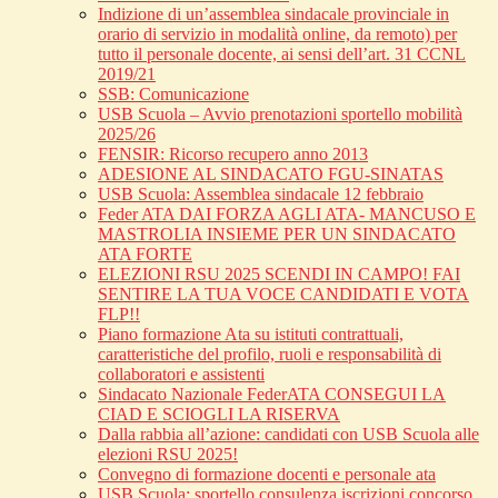
Indizione di un’assemblea sindacale provinciale in
orario di servizio in modalità online, da remoto) per
tutto il personale docente, ai sensi dell’art. 31 CCNL
2019/21
SSB: Comunicazione
USB Scuola – Avvio prenotazioni sportello mobilità
2025/26
FENSIR: Ricorso recupero anno 2013
ADESIONE AL SINDACATO FGU-SINATAS
USB Scuola: Assemblea sindacale 12 febbraio
Feder ATA DAI FORZA AGLI ATA- MANCUSO E
MASTROLIA INSIEME PER UN SINDACATO
ATA FORTE
ELEZIONI RSU 2025 SCENDI IN CAMPO! FAI
SENTIRE LA TUA VOCE CANDIDATI E VOTA
FLP!!
Piano formazione Ata su istituti contrattuali,
caratteristiche del profilo, ruoli e responsabilità di
collaboratori e assistenti
Sindacato Nazionale FederATA CONSEGUI LA
CIAD E SCIOGLI LA RISERVA
Dalla rabbia all’azione: candidati con USB Scuola alle
elezioni RSU 2025!
Convegno di formazione docenti e personale ata
USB Scuola: sportello consulenza iscrizioni concorso