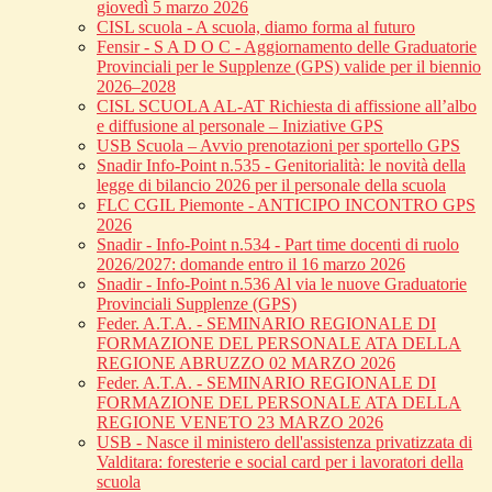
giovedì 5 marzo 2026
CISL scuola - A scuola, diamo forma al futuro
Fensir - S A D O C - Aggiornamento delle Graduatorie
Provinciali per le Supplenze (GPS) valide per il biennio
2026–2028
CISL SCUOLA AL-AT Richiesta di affissione all’albo
e diffusione al personale – Iniziative GPS
USB Scuola – Avvio prenotazioni per sportello GPS
Snadir Info-Point n.535 - Genitorialità: le novità della
legge di bilancio 2026 per il personale della scuola
FLC CGIL Piemonte - ANTICIPO INCONTRO GPS
2026
Snadir - Info-Point n.534 - Part time docenti di ruolo
2026/2027: domande entro il 16 marzo 2026
Snadir - Info-Point n.536 Al via le nuove Graduatorie
Provinciali Supplenze (GPS)
Feder. A.T.A. - SEMINARIO REGIONALE DI
FORMAZIONE DEL PERSONALE ATA DELLA
REGIONE ABRUZZO 02 MARZO 2026
Feder. A.T.A. - SEMINARIO REGIONALE DI
FORMAZIONE DEL PERSONALE ATA DELLA
REGIONE VENETO 23 MARZO 2026
USB - Nasce il ministero dell'assistenza privatizzata di
Valditara: foresterie e social card per i lavoratori della
scuola