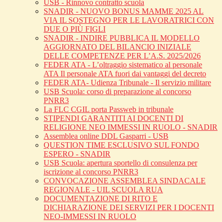
USB - Rinnovo contratto scuola
SNADIR - NUOVO BONUS MAMME 2025 AL
VIA IL SOSTEGNO PER LE LAVORATRICI CON
DUE O PIÙ FIGLI
SNADIR - INDIRE PUBBLICA IL MODELLO
AGGIORNATO DEL BILANCIO INIZIALE
DELLE COMPETENZE PER L’A.S. 2025/2026
FEDER ATA - L’oltraggio sistematico al personale
ATA Il personale ATA fuori dai vantaggi del decreto
FEDER ATA- Udienza Tribunale - Il servizio militare
USB Scuola: corso di preparazione al concorso
PNRR3
La FLC CGIL porta Passweb in tribunale
STIPENDI GARANTITI AI DOCENTI DI
RELIGIONE NEO IMMESSI IN RUOLO - SNADIR
Assemblea online DDL Gasparri - USB
QUESTION TIME ESCLUSIVO SUL FONDO
ESPERO - SNADIR
USB Scuola: apertura sportello di consulenza per
iscrizione al concorso PNRR3
CONVOCAZIONE ASSEMBLEA SINDACALE
REGIONALE - UIL SCUOLA RUA
DOCUMENTAZIONE DI RITO E
DICHIARAZIONE DEI SERVIZI PER I DOCENTI
NEO-IMMESSI IN RUOLO