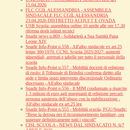
15.04.2026
FLC CGIL ALESSANDRIA - ASSEMBLEA
SINDACALE FLC CGIL ALESSANDRIA
23.04.2026 DISTRETTO ACQUI T E OVADA
USB Scuola: assemblea online 16 aprile alle ore 17.30
riforma degli istituti tecnici
Snadir news n.869 - Solidarietà a Sua Santità Papa
Leone XIV
Snadir Info-Point n.558 - All'albo sindacale ex art.25
legge 300/1970. CCNL Scuola 2025/2027: aumenti
stipendiali, arretrati e tabelle per tutto il personale della
scuola
Snadir Info-Point n.557 - Mobilità docenti di religione
di ruolo: il Tribunale di Brindisi conferma diritto alla
sede e limita spazi intervento discrezionale Ordinario
diocesano - All'albo sindacale
Snadir Info-Point n.556 - Il MIM condannato a risarcire
1,3 milioni di euro agli insegnanti di religione precari:
nessuna sanatoria dell’abuso con la stabilizzazione -
All'albo sindacale ex art.25 leg
Snadir Info-Point n.555 - Mobilità scuola, FGU/Snadir:
“Bene la deroga per il ricongiungimento familiare, ora
superare definitivamente tutti i vincoli”
CISL SCUOLA - NEWS DAL SINDACATO N. 6/7