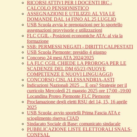
RICORSI ATTIVI PER I DOCENTI IRC -
CALCOLO PENSIONISTICO
ASSEGNAZIONI E UTILIZZI: AL VIA LE
DOMANDE DAL 14 FINO AL 25 LUGLIO
USB Scuola avvia le prenotazioni per lo sportello
assegnazioni provvisorie e utilizzazioni
FLC CGIL - Posizioni economiche ATA: al via la
formazione
SSB: PERMESSI NEGATI - DIRITTI CALPESTATI
USB Scuola Piemonte: presidio 4 giugno
Concorso 24 mesi ATA 2024/2025
LA FLC CGIL CHIEDE LA PROROGA PER LE
SCADENZE DEL DM 65/23 (NUOVE
COMPETENZE E NUOVI LINGUAGGI)
CONCORSO CISL ALESSANDRIA-ASTI
Indicazioni Nazionali 2025 ... E ora? Strategie per il
curricolo Mercoledì 21 maggio 2025 ore 17:00 -19:00
Locandina Proteo Piemonte FLC Piemonte
Proclamazione degli eletti RSU del 14, 15, 16 aprile
2025
USB Scuola: avvio sportelli Prima Fascia ATA e
scioglimento riserva CIAD
Sindacato Sociale di Base: comunicato sindacale
PUBBLICAZIONE LISTE ELETTORALI SNALS-
CONFSAL