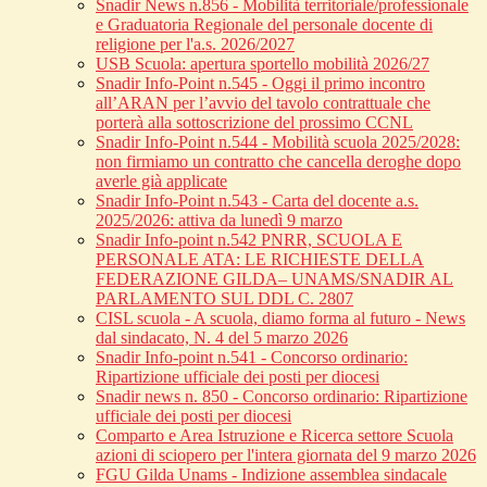
Snadir News n.856 - Mobilità territoriale/professionale
e Graduatoria Regionale del personale docente di
religione per l'a.s. 2026/2027
USB Scuola: apertura sportello mobilità 2026/27
Snadir Info-Point n.545 - Oggi il primo incontro
all’ARAN per l’avvio del tavolo contrattuale che
porterà alla sottoscrizione del prossimo CCNL
Snadir Info-Point n.544 - Mobilità scuola 2025/2028:
non firmiamo un contratto che cancella deroghe dopo
averle già applicate
Snadir Info-Point n.543 - Carta del docente a.s.
2025/2026: attiva da lunedì 9 marzo
Snadir Info-point n.542 PNRR, SCUOLA E
PERSONALE ATA: LE RICHIESTE DELLA
FEDERAZIONE GILDA– UNAMS/SNADIR AL
PARLAMENTO SUL DDL C. 2807
CISL scuola - A scuola, diamo forma al futuro - News
dal sindacato, N. 4 del 5 marzo 2026
Snadir Info-point n.541 - Concorso ordinario:
Ripartizione ufficiale dei posti per diocesi
Snadir news n. 850 - Concorso ordinario: Ripartizione
ufficiale dei posti per diocesi
Comparto e Area Istruzione e Ricerca settore Scuola
azioni di sciopero per l'intera giornata del 9 marzo 2026
FGU Gilda Unams - Indizione assemblea sindacale