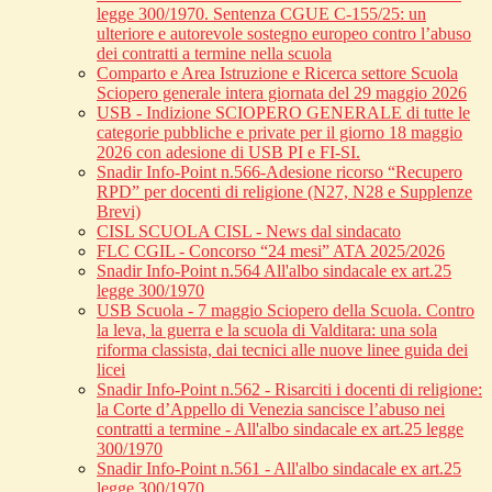
legge 300/1970. Sentenza CGUE C‑155/25: un
ulteriore e autorevole sostegno europeo contro l’abuso
dei contratti a termine nella scuola
Comparto e Area Istruzione e Ricerca settore Scuola
Sciopero generale intera giornata del 29 maggio 2026
USB - Indizione SCIOPERO GENERALE di tutte le
categorie pubbliche e private per il giorno 18 maggio
2026 con adesione di USB PI e FI-SI.
Snadir Info-Point n.566-Adesione ricorso “Recupero
RPD” per docenti di religione (N27, N28 e Supplenze
Brevi)
CISL SCUOLA CISL - News dal sindacato
FLC CGIL - Concorso “24 mesi” ATA 2025/2026
Snadir Info-Point n.564 All'albo sindacale ex art.25
legge 300/1970
USB Scuola - 7 maggio Sciopero della Scuola. Contro
la leva, la guerra e la scuola di Valditara: una sola
riforma classista, dai tecnici alle nuove linee guida dei
licei
Snadir Info-Point n.562 - Risarciti i docenti di religione:
la Corte d’Appello di Venezia sancisce l’abuso nei
contratti a termine - All'albo sindacale ex art.25 legge
300/1970
Snadir Info-Point n.561 - All'albo sindacale ex art.25
legge 300/1970.