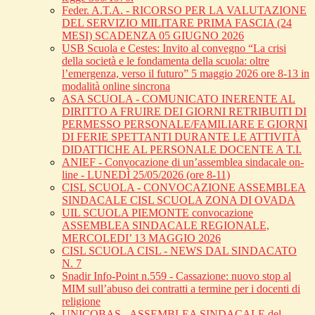
Feder. A.T.A. - RICORSO PER LA VALUTAZIONE
DEL SERVIZIO MILITARE PRIMA FASCIA (24
MESI) SCADENZA 05 GIUGNO 2026
USB Scuola e Cestes: Invito al convegno “La crisi
della società e le fondamenta della scuola: oltre
l’emergenza, verso il futuro” 5 maggio 2026 ore 8-13 in
modalità online sincrona
ASA SCUOLA - COMUNICATO INERENTE AL
DIRITTO A FRUIRE DEI GIORNI RETRIBUITI DI
PERMESSO PERSONALE/FAMILIARE E GIORNI
DI FERIE SPETTANTI DURANTE LE ATTIVITÀ
DIDATTICHE AL PERSONALE DOCENTE A T.I.
ANIEF - Convocazione di un’assemblea sindacale on-
line - LUNEDÌ 25/05/2026 (ore 8-11)
CISL SCUOLA - CONVOCAZIONE ASSEMBLEA
SINDACALE CISL SCUOLA ZONA DI OVADA
UIL SCUOLA PIEMONTE convocazione
ASSEMBLEA SINDACALE REGIONALE,
MERCOLEDI’ 13 MAGGIO 2026
CISL SCUOLA CISL - NEWS DAL SINDACATO
N. 7
Snadir Info-Point n.559 - Cassazione: nuovo stop al
MIM sull’abuso dei contratti a termine per i docenti di
religione
UNICOBAS - ASSEMBLEA SINDACALE del