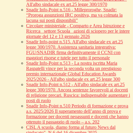
All'albo sindacale ex art.25 legge 300/1970
Snadir Info-Point n.516 - Milleproroghe, Snadir:
“Proroga assunzioni IRC positiva, ma va colmata la
lacuna sui posti disponibili”
Circolare ministeriale - Comparto e Area Istruzione e
Ricerca_ settore Scuola_ azioni di sciopero per le intere
giornate del 12 e 13 gennaio 2026
Snadir Info-point n.515. All'albo sindacale ex art.25
legge 300/1970. Assistenza sanitaria integrativa:
FGU/SNADIR firma definitivamente il CCNI con
maggiori risorse e tutele per tutto il personale
Snadir Info-Point n.513 - La nostra iscritta Maria
Raspatelli vince per la seconda volta un prestigioso
premio internazionale Global Education Awards
2025/2026 - All'albo sindacale ex art.25 legge 300
Snadir Info-Point n.512 - All'albo sindacale ex art.25
legge 300/1970. Ancora sentenze favorevoli ai docenti
di religione precari. Ruscica: indispensabile aumentare i
posti di ruolo
Snadir Info-Point n.510 Periodo di formazione e prova
a.s. 2025/2026 Il superamento dell’anno di prova e
formazione per docenti neoassunti e docenti che hanno
ottenuto il passaggio di ruolo – a.s. 202
CISL A scuola, diamo forma al futuro News dal
sindacato", N.6 del 16 dicembre 2025