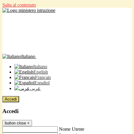
Salta al contenuto
Italiano
Italiano
English
Français
Español
عربى
Accedi
Accedi
button close
×
Nome Utente