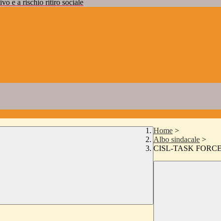
vo e a rischio ritiro sociale
Home
>
Albo sindacale
>
CISL-TASK FORC