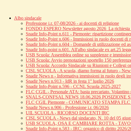
Albo sindacale
Professione i.r. 07-08/2026 - ai docenti di religione
FONDO ESPERO Newsletter agosto 2026_La richiesta di
Snadir Info-Point n.611 - Piemonte: ripartizione continge
Snadir Info-Point n.606 - Immissioni in ruolo docenti di 
Snadir Info-Point n.604 - Domande di utilizzazione ed ass
Snadir Info-point n.601. All'albo sindacale ex art.25 leg
USB Scuola: Assemblea online su supplenze e immission
USB Scuola: Avvio prenotazioni sportello 150 preferenz
USB Scuola: Accordo Sindacale su Riunioni e Collegi o
CISL SCUOLA - A scuola, diamo forma al futuro - News 
Snadir News n - Informativa immissioni in ruolo degli inse
Snadir News n.913 - IdR in festa 1° luglio 2026
Snadir Info-Point n.596 - CCNL Scuola 2025-2027
FLC CGIL - Personale ATA: basta precariato. Volantino p
SNALS-CONFSAL NEWS 18.06.2026 POSIZIONE
FLC CGIL Piemonte - COMUNICATO STAMPA FL
Snadir News n.906 - Professione i.r. 06/2026
UIL SCUOLA - RICORSO DOCENTI IRC
CISL SCUOLA - News dal sindacato, N. 10 del 05 giu
USB SCUOLA, OSA E CAMBIARE ROTTA - TAV
Snadir Info-Point n.583 - IRC: organico di diritto 2026/20