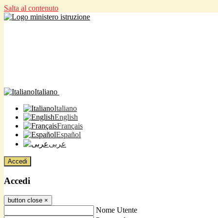
Salta al contenuto
Italiano
Italiano
English
Français
Español
عربى
Accedi
Accedi
button close
×
Nome Utente