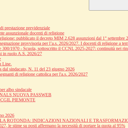
 prestazione previdenziale
nte assunzionale docenti di religione
religione: pubblicato il decreto MIM 2.628 assunzioni dal 1° settembre 
egnazione provvisoria per l’a.s. 2026/2027. I docenti di religione a tem
ge 300/1970 - Scuola, sottoscritto il CCNL 2025-2027: continuità nei rin
i in ruolo A.S. 2026/27
e
n Line.
dal sindacato, N. 11 del 23 giugno 2026
gnanti di religione cattolica per l'a.s. 2026/2027
er albo sindacale
 SNALS NUOVA PASSWEB
C CGIL PIEMONTE
gno 2026
OLA ROTONDA: INDICAZIONI NAZIONALI E TRASFORMAZ
27, le stime su posti affermano la necessità di portare la quota al 95%